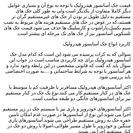
قیمت جک آسانسور هیدرولیک با توجه به نوع آن و بسیاری عوامل
دیگر کاملا متفاوت از یکدیگر است.ولی به طور کلی جک های
مستقیم به دلیل طویل تر بودن از جک های غیرمستقیم گران تر
هستند،که در عوض در جک های مستقیم هزینه های مربوط به نصب
سیم بکسل،پاراشوت و کارسلینگ ها حذف می شود.قیمت جک های
تلسکوپی آسانسور نیز از جک های تک مرحله ای بیشتر است.
کاربرد انواع جک آسانسور هیدرولیک
سوالی که به کرات پرسیده می شود این است که کدام مدل جک
آسانسور هیدرولیک برای چه کاربردی مناسب است.در جواب این
سوال باید که گفت که قانونی مشخصی در این رابطه وجود ندارد و
هر آسانسور با توجه به شرایط ساختمانی و …به صورت اختصاصی
باید بررسی شود.
اکثر آسانسورهای هیدرولیک مسافربر با ظرفیت کم یا متوسط با
جک های در کنار مستقیم کار می کنند.نوع یک جک در کنار مستقیم
نیز برای آسانسورهای خانگی دو طبقه مناسب است.
اکثر آسانسورهای خودروبر و باری نیز با سیستم جک در زیر مستقیم
اجرا می شوند.این نوع از آسانسورها در صورت عدم امکان تامین
حفره جک به روش مستقیم طراحی می شوند.آسانسورهای باری
سنگین و خودروبر با طول مسیر طولانی،اصولا با روش دو جک در
کنار مستقیم اجرا می شوند.