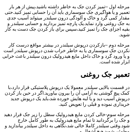
مرحله اول –تمیز کردن جک به خاطر داشته باشید،پیش از هر بار
تعمیر و یا هواگیری جک سوسماری باید آن را حسابی تمیز کنید.حتی
مقدار کمی گرد و خاک و آلودگی درون سیلندر میتواند آسیب جدی
به جک روغنی وارد نماید.یک پارچه تمیز بردارید و حسابی سیلندر و
بقیه اجزای جک را تمیز کنید،سپس برای باز کردن جک دست به کار
شوید.
مرحله دوم –بازکردن درپوش سیلندر در بیشتر مواقع درست کار
نکردن جک سوسماری یا به خاطر خراب شدن درپوش سیلندر است
و یا ورود گرد و خاک داخل مایع هیدرولیک درون سیلندر باعث خرابی
ابزار شده است.
تعمیر جک روغنی
در قسمت بالایی سیلندر معمولا یک درپوش پلاستیکی قرار دارد،با
کمک پیچ گوشتی به آرامی آن را بیرون بیاورید.اگر در حین باز کردن
درپوش آسیب دید و یا لبه هایش خورده شد،باید یک درپوش جدید
خریداری نموده و قبلی را تعویض کنید.
مرحله سوم-خالی کردن مایع هیدرولیک سطل را زیر جک قرار دهید
و جک را برگردانید تا تمام مایع هیدرولیک به طور کامل خارج
شود.وقتی سیلندر کاملا خالی شد،نگاهی به داخل سیلندر بیاندازید و
مطمئن شوید هیچ آشغال و