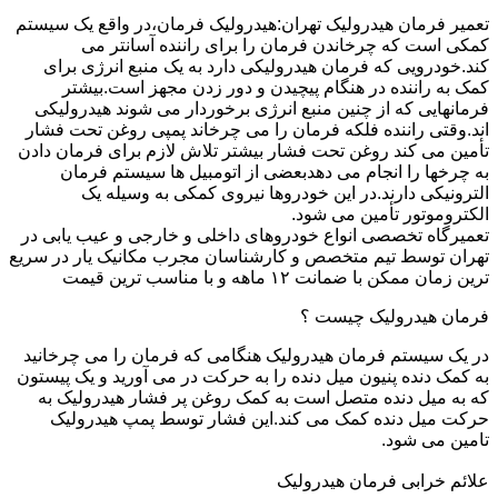
تعمیر فرمان هیدرولیک تهران:هیدرولیک فرمان،در واقع یک سیستم
کمکی است که چرخاندن فرمان را برای راننده آسانتر می
کند.خودرویی که فرمان هیدرولیکی دارد به یک منبع انرژی برای
کمک به راننده در هنگام پیچیدن و دور زدن مجهز است.بیشتر
فرمانهایی که از چنین منبع انرژی برخوردار می شوند هیدرولیکی
اند.وقتی راننده فلکه فرمان را می چرخاند پمپی روغن تحت فشار
تأمین می کند روغن تحت فشار بیشتر تلاش لازم برای فرمان دادن
به چرخها را انجام می دهدبعضی از اتومبیل ها سیستم فرمان
الترونیکی دارند.در این خودروها نیروی کمکی به وسیله یک
الکتروموتور تأمین می شود.
تعمیرگاه تخصصی انواع خودروهای داخلی و خارجی و عیب یابی در
تهران توسط تیم متخصص و کارشناسان مجرب مکانیک یار در سریع
ترین زمان ممکن با ضمانت ۱۲ ماهه و با مناسب ترین قیمت
فرمان هیدرولیک چیست ؟
در یک سیستم فرمان هیدرولیک هنگامی که فرمان را می چرخانید
به کمک دنده پنیون میل دنده را به حرکت در می آورید و یک پیستون
که به میل دنده متصل است به کمک روغن پر فشار هیدرولیک به
حرکت میل دنده کمک می کند.این فشار توسط پمپ هیدرولیک
تامین می شود.
علائم خرابی فرمان هیدرولیک