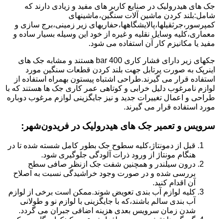
جک های هیدرولیک در صنایع کاربر های مفید و زیادی دارند که
شامل:بلند کردن ماشین آلات سنگین،ماشینهای
کمپرسور،جرثقیلها،پالایشگاهها،حفاریهای زیر زمینی،برج سازی و
معماری،کلیه وسایل نقلیه و غیره از خود این وسیله بسیار ساده و
مفید یا مکانیزم کار آن استفاده می شود.
جکهای زیر دارای فشار کاری 400 bar هستند و مشابه جک های
اینرپک به صورت پرتابل جهت بلند کردن قطعات سنگین مورد
استفاده قرار می گیرند.طراحی اشتباه پیستون بهمراه استفاده از
لوازم نامرغوب دلیل خرابی و کوتاهی عمر کاری جک ها هستند که با
طراحی و اعمال تغییرات جدید و نیز جایگزینی لوازم مرغوب دوباره
مورد استفاده قرار می گیرند.
سرویس و تعمیر جک های هیدرولیک در فریدون‌شهر
:
قبل از دمونتاژ،کلیه سطوح جک بطور کامل شسته شده تا در
هنگام مونتاژ از ورود ذرات آلودگی جلوگیری شود.
درون سیلندر و همچنین شفت جک ازنظر صافی سطح
بررسی شده و در صورت وجود خراشیدگی نسبت به اصلاح
آن اقدام کنید.
کلیه لوازم آب بندی تعویض شوند.ممکن است برخی از لوازم
آب بندی سالم باشند،که با جایگزینی با لوازم نو و طولانی
شدن زمان سرویس بعدی هزینه اضافی جبران می گردد.