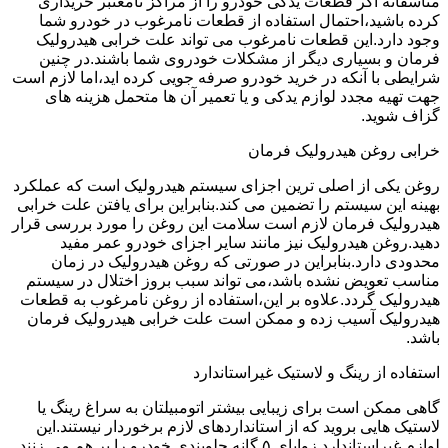
متاسفانه اگر قطعات یدکی خودرو را از مراکز نامعتبر خریداری
کرده باشید،احتمال استفاده از قطعات نامرغوب در خودرو شما
وجود دارد.این قطعات نامرغوب می تواند علت خرابی هیدرولیک
فرمان و بسیاری دیگر از مشکلات خودروی شما باشند.در چنین
شرایطی با آنکه در خرید خودرو صرفه جویی کرده اید،اما لازم است
جهت تهیه مجدد لوازم یدکی و یا تعمیر آن ها متحمل هزینه های
گزاف شوید.
خرابی روغن هیدرولیک فرمان
روغن یکی از اصلی ترین اجزای سیستم هیدرولیک است که عملکرد
بهینه این سیستم را تضمین می کند.بنابراین برای یافتن علت خرابی
هیدرولیک فرمان لازم است سلامت این روغن را مورد بررسی قرار
دهید.روغن هیدرولیک نیز مانند سایر اجزای خودرو عمر مفید
محدودی دارد.بنابراین در صورتی که روغن هیدرولیک در زمان
مناسب تعویض نشده باشد،می تواند سبب بروز اختلال در سیستم
هیدرولیک گردد.علاوه بر این،استفاده از روغن نامرغوب به قطعات
هیدرولیک آسیب زده و ممکن است علت خرابی هیدرولیک فرمان
باشد.
استفاده از رینگ و لاستیک غیراستاندارد
گاهی ممکن است برای زیبایی بیشتر اتومبیلتان به سراغ رینگ یا
لاستیک هایی بروید که از استانداردهای لازم برخوردار نیستند.این
لوازم غیراستاندارد زوایای ۵ گانه جلوبندی خودرو را بر هم می زنند