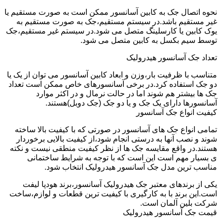
نحوه اتصال جک به کابین آسانسور ممکن است به صورت مستقیم یا
غیر مستقیم باشد.در سیستم مستقیم،جک به صورت مستقیم به
یوک کابین یا کارسلینگ متصل می شود.در سیستم غیر مستقیم،جک
توسط سیم بکسل به کابین متصل می شود.
تعداد جک آسانسور هیدرولیک
متناسب با ظرفیت بار،وزن و ابعاد کابین آسانسور می توان از یک یا
دو جک استفاده کرد.در برخی آسانسورهای خاص ممکن است تعداد
جک ها بیشتر هم شوند اما در حالت نرمال و در اکثر موارد
آسانسورها دارای یک جک و یا دو جک (جک دوبل)هستند.
کیفیت انواع جک آسانسور
تمامی انواع جک های آسانسور در صورتی که با کیفیت بالا ساخته
شوند و نصب آنها به درستی انجام شود،از کیفیت بالایی برخوردار
هستند.در واقع مقایسه جک ها از نظر کیفیت منطقی نیست و نکته
ی بسیار مهم است این است که با توجه به شرایط ساختمانی
مناسب ترین مدل جک آسانسور هیدرولیک انتخاب شود.
یکی از برندهای معتبر جک هیدرولیک آسانسور،برند هودپا لیفت
است.این برند با به کارگیری با کیفیت ترین قطعات و لوازم،ساخت
شرکت بلین آلمان است.
قیمت جک آسانسور هیدرولیک