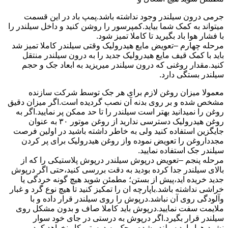
جرمی درون سیلندر وجود نداشته باشد.پمپ باد در این قسمت
میتواند به کمک شما بیاید.کمپرسور را روشن کنید و داخل سیلندر را
با فشار هوا باد بگیرید تا کاملا تمیز شود.
مرحله چهارم –تعویض مایع هیدرولیک وقتی سیلندر کاملا تمیز شد
باید با کمک قیف مایع هیدرولیک جدید را به درون سیلندر منتقل
کنید.مقدار روغنی که درون سیلندر میریزید به ابعاد جک و حجم
سیلندر بستگی دارد.
معمولا میزان روغن لازم برای هر جک توسط شرکت سازنده
مشخص شده و بر روی بدنه آن نصب گردیده است.اگر میزان دقیق
روغن را نمیدانید بهتر است سیلندر را تا حد ممکن پر نمایید.اگر به
روغن هیدرولیک دسترسی ندارید از روغن موتور ۳۰ به عنوان
جایگزین استفاده کنید ولی به خاطر داشته باشید در اولین فرصت
مجدداروغن را تعویض نموده واز روغن هیدرولیک برای پر کردن
سیلندر جک استفاده نمایید.
مرحله پنجم –تعویض درپوش سیلندر درپوش پلاستیکی را که از
بالای سیلندر جدا کرده بودید به دقت بررسی کنید،حتی اگر درپوش
جدید خریده اید،پیش از بستن؛ مطمئن شوید هیچ گونه خردگی یا
خراشی نداشته باشد.باپارچه ان را تمکیز کنید تا هیچ نوع گرد و غبار
وآلودگی روی آن نباشد.درپوش را روی سیلندر قرار داده و با
ملایمت سفت نمایید.درپوش باید کاملا صاف و بدون مشکل روی
سیلندر قرار بگیرد.اگر درپوش به درستی در جای خود سوار
نشود،هوا وارد سیلندر شده و جک به درستی کار نخواهد کرد.