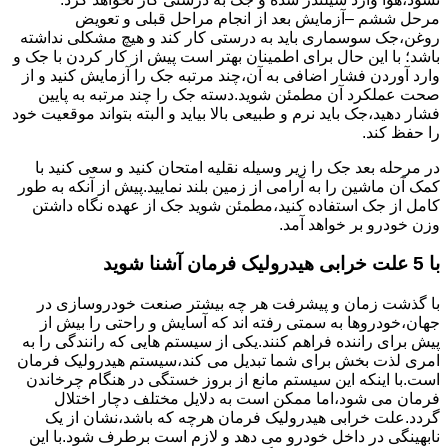
مرحل ششم –آزمایش بعد از انجام مراحل قبلی و تعویض
روغن،جک سوسماری باید به درستی کار کند و هیچ مشکلی نداشته
باشد؛ با این حال برای اطمینان بهتر است پیش از کار کردن با جک و
وارد آوردن فشار اضافی به آن،چند مرتبه جک را آزمایش کنید و از
صحت عملکرد آن مطمئن شوید.دسته جک را چند مرتبه به پایین
فشار دهید،جک باید نرم و طبیعی بالا بیاید و البته بتواند موقعیت خود
را حفظ کند.
در مرحله بعد جک را زیر وسیله نقلیه امتحان کنید و سعی کنید با
کمک آن ماشین را به آرامی از زمین بلند نمایید.پیش از آنکه به طور
کامل از جک استفاده کنید،مطمئن شوید جک از عهده نگاه داشتن
وزن خودرو بر خواهد آمد.
با 5 علت خرابی هیدرولیک فرمان آشنا شوید
با گذشت زمان و پیشرفت هر چه بیشتر صنعت خودروسازی در
جهان،خودروها به سمتی رفته اند که آسایش و راحتی را بیش از
پیش برای راننده فراهم کنند.یکی از سیستم هایی که رانندگی را به
امری لذت بخش برای شما تبدیل می کند،سیستم هیدرولیک فرمان
است.با اینکه این سیستم مانع از بروز خستگی در هنگام چرخاندن
فرمان می شود،اما ممکن است به دلایل مختلف دچار اختلال
گردد.علت خرابی هیدرولیک فرمان هرچه که باشد،نشان از یک
نابهینگی در داخل خودرو می دهد و لازم است برطرف شود.با این