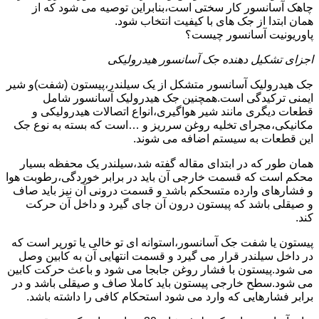
چاهک آسانسور کار سختی است،بنابراین توصیه می شود که از
همان ابتدا از جک های با کیفیت انتخاب شود.
پاوریونیت آسانسور چیست؟
اجزای تشکیل دهنده جک آسانسور هیدرولیکی
جک هیدرولیک آسانسور متشکل از یک سیلندر،پیستون (شفت)و شیر
ایمنی ترکیدگی است.همچنین جک هیدرولیک آسانسور شامل
قطعات دیگری مانند شیر هواگیری،انواع اتصالات هیدرولیکی و
مکانیکی،مجرای تخلیه روغن سرریز و …است که بسته به نوع جک
این قطعات به سیستم اضافه می شوند.
همان طور که در ابتدای مقاله گفته شد،سیلندر یک محفظه بسیار
محکم است که قسمت خارجی آن باید در برابر خوردگی،رطوبت هوا
و فشارهای وارده متسحکم باشد و قسمت درونی آن نیز باید صاف
و صیقلی باشد که پیستون درون آن جای گیرد و داخل آن حرکت
کند.
پیستون یا شفت جک آسانسور،استوانه ای تو خالی یا تورپر است که
در داخل سیلندر قرار می گیرد و قسمت انتهایی آن به کابین وصل
می شود.پیستون با فشار روغن جابجا می شود و باعث حرکت کابین
می شود.سطح خارجی پیستون باید کاملا صاف و صیقلی باشد و در
برابر فشارهایی که وارد می شود استحکام کافی را داشته باشد.