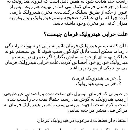
راست جک هدایت شود.به همین دلیل است که نیروی هیدرولیک به
شما در چرخاندن فرمان کمک می کند.در نهایت هم روغن پس از
عبور از جک،از طریق شیلنگ برگشت،به مخزن هیدرولیک بازمی
گردد.چرا که برای عملکرد صحیح سیستم هیدرولیک باید روغن به
میزان کافی در مخزن وجود داشته باشد.
علت خرابی هیدرولیک فرمان چیست؟
با آن که سیستم هیدرولیک فرمان تاثیر بسزایی در سهولت رانندگی
دارد،اما ممکن است دلایل گوناگون سبب شوند تا این سیستم نتواند
عملکرد بهینه ای از خود به نمایش بگذارد.اگر تغییری در سیستم
هیدرولیک خودرو خود احساس کردید،علت خرابی هیدرولیک فرمان
می تواند یکی از موارد زیر باشد:
خرابی هیدرولیک فرمان
خرابی پمپ هیدرولیک
در صورتی که فرمان اتومبیل تان سفت شده و یا صدایی غیرطبیعی
از پمپ هیدرولیک به گوش می رسد،احتمالا پمپ دچار آسیب شده
است و لازم است تا جهت بررسی پمپ و تعمیر هیدرولیک فرمان به
مراکز فنی معتبر مراجعه نمایید.
استفاده از قطعات نامرغوب در هیدرولیک فرمان