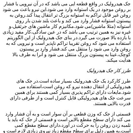
جک هیدرولیک در واقع قطعه ایی می باشد که در آن نیرویی با فشار
بر روغن موجود در یک استوانه وارد می شود.این نیرو باعث می شود
روغن غیر قابل تراکم به استوانه بزرگ تر انتقال پیدا کند.روغن به
پیستون استوانه فشار وارد می کند و باعث بلند شدن بار روی
استوانه (مثلا ماشین)می شود.مکانیزم کار ماشین های جرثقیل،و
غیره نیز به همین ترتیب می باشد که در عین سادگی،کار مفید زیادی
با بازده بالا صورت می گیرد.در بنای جک هیدرولیک از این الگوریتم
استفاده می شود که روغن تقریبا تراکم ناپذیر است و نیرویی که به
روغن وارد می شود را منتقل می کند.فشار وارد بر پیستون
کوچک،عینا به پیستون بزرگ منتقل می شود و آنرا به طرف بالا
هدایت میکند.
طرز کار جک هیدرولیک
طرز کارکرد یک جک هیدرولیک بسیار ساده است.در جک های
هیدرولیکی از انتقال دهنده نیرو که روغن است،استفاده می
شود.مایعات دارای تراکم پذیری بسیار کمی هستند برای همین
سرعت جک های هیدرولیکی قابل کنترل است و از طرفی دارای
قدرت بالایی هستند.
قسمتی از جک که وزن قطعی بر آن سوار است و به آن فشار وارد
می کند دارای سطح مقطع بالایی است و قسمتی از جک که باید با
تلمبه زدن روغن را به حرکت در آورد،دارای سطح مقطع کمی
است.به همین دلیل برای سطح مقطع زیاد نیروی زیادی لازم است و