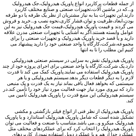
از جمله قطعات پرکاربرد انواع پاورپک هیدرولیک،جک هیدرولیک
و...که در ماشین آلات،تجهیزات صنعتی و صنایع مختلف کاربرد
دارند.این تجهیزات بنا به نیاز مشتریان از نظر یک طرفه یا دو طرفه
بودن،ابعاد،ظرفیت و توان،فشار کاری،نحوه نصب و...خرید و فروش
می گردند و قیمت پاورپک هیدرولیک،قیمت جک هیدرولیک نیز به این
عوامل وابسته هستند.اگر به آشنایی با تجهیزات صنعتی مدرن علاقه
دارید و یا قصد خرید پاورپک هیدرولیک و تجهیزات صنعتی را برای
مجموعه،شرکت،کارگاه یا واحد صنعتی خود را دارید پیشنهاد می
کنیم این مطلب را تا به انتها
پاورپک هیدرولیک نقش به سزایی در سیستم صنعتی هیدرولیکی
دارد.یک شرکت،کارگاه یا واحد صنعتی برای اجرای پروژه خود از چند
پاورپک هیدرولیک استفاده می نمایند.پاورپک کمک می کند تا قدرت
لازم را به دیگر قطعات دیگر بدهد.سیستم هیدرولیکی و یا هر
سیستمی که بخواهد فعال باقی بماند نیاز به یک قدرت و یک منبعی
دارد که نیروی مورد نیاز جهت فعالیت مورد نیاز خود را تأمین کند.در
سیستم هیدرولیکی این منبع قدرت را پاورپک هیدرولیک تأمین می
کند.
پاورپک هیدرولیک از نظر فنی از انواع فیلتر بازگشتی و مکشی
تشکیل شده است که شامل پاورپک هیدرولیک استاندارد و یا پاورپک
هیدرولیک میکرو و...می باشد.متناسب با صنعت و فعالیت می توان
پاورپک هیدرولیک را انتخاب کرد که برای عملکردهای مختلف مثل
عملکرد جدا از هم و یا عملکرد دوبل استفاده نمود.از کاربردهای