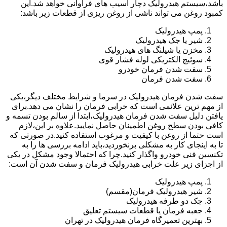
باشد،سیستم هیدرولیک دچار آسیب های فراوانی خواهد شد.این
کمبود روغن می تواند ناشی از روغن ریزی از قطعات زیر باشد:
پمپ هیدرولیک
شیر یا جک هیدرولیک
مخزن یا شیلنگ های هیدرولیک
سوئیچ الکتریکی لوله فشار قوی
سفت شدن فرمان خودرو
سفت شدن فرمان
سفت شدن فرمان هیدرولیک در سرما و شرایط مختلف دیگر،یکی
از مهم ترین علائمی است که خرابی فرمان را نشان می دهد.برای
یافتن دلیل سفت شدن فرمان هیدرولیک،ابتدا از سالم بودن تسمه و
کافی بودن سطح روغن اطمینان حاصل نمایید.علاوه بر این،لازم
است حتما از روغن با کیفیت و مرغوب استفاده کنید.در صورتی که
تا به اینجای کار به مشکلی برنخوردید،باید ادامه بررسی ها را به
تکنسین فنی خودرو واگذار کنید.چرا که احتمالا وجود مشکل در یکی
از اجزای زیر علت خرابی هیدرولیک فرمان و سفت شدن آن است:
پمپ هیدرولیک
شیر هیدرولیک فرمان(مقسم)
جک دو طرفه هیدرولیک
جعبه فرمان یا قطعات سیستم تعلیق
بهترین تعمیرگاه فرمان هیدرولیک در تهران