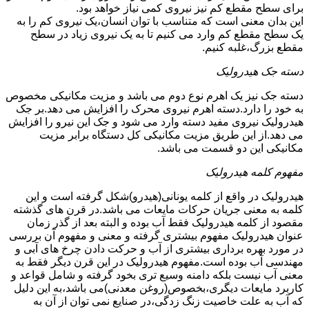
برای سطح مقطع کم نیز نیروی کمی نیاز خواهد بود.
این بدان معنی است که متناسب با توان انسان،یک نیروی کم را به
یک سطح مقطع کم وارد می کنیم تا به یک نیروی زیاد در سطح
مقطع بزرگ،غلبه کنیم.
دسته جک هیدرولیک
دسته جک نیز یک اهرم نوع دوم می باشد و مزیت مکانیکی مخصوص
به خود را دارد.دسته اهرم نیروی محرک را افزایش می دهد.بر جک
هیدرولیک نیروی مفید دسته وارد می شود و جک این نیرو را افزایش
می دهد.از این طریق مزیت مکانیکی کل دستگاه برابر مزیت
مکانیکی این دو قسمت می باشد.
مفهوم کلمه هیدرولیک
هیدرولیک در واقع از کلمه یونانی(هیدرو)شکل گرفته است و این
کلمه به معنی جریان حرکات مایعات می باشد.در قرن های گذشته
مقصود از کلمه هیدرولیک فقط آب بوده و البته بعد از گذر زمان
عنوان هیدرولیک مفهوم بیشتری گرفته و معنی و مفهوم آن بررسی
در مورد بهره برداری بیشتری از آب و حرکت دادن چرخ های آبی و
مهندسی آب بوده است.مفهوم هیدرولیک در این قرن دیگر فقط به
معنی آب نیست بلکه دامنه وسیع تری بخود گرفته و شامل قواعد و
کاربرد مایعات دیگری،بخصوص(روغن معدنی)می باشد،به این دلیل
که آب به علت خاصیت زنگ زدگی،در صنایع نمی توان از آن به