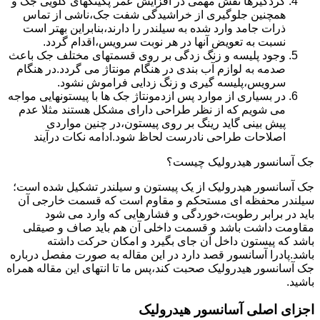
گردگیرها نقش مهمی در افزایش عمر پکینکهای گلویی جک و
همچنین جلوگیری از خراشیدگی شفت جک،ناشی از تماس
ذرات جامد وارد شده به سیلندر را دارند،بنابراین بهتر است
نسبت به تعویض آنها در هر نوبت سرویس،اقدام گردد.
وجود پلیسه و زنگ زدگی بر روی قسمتهای مختلف جک باعث
صدمه به لوازم آب بندی در هنگام مونتاژ می گردد.در هنگام
سرویس،پلیسه گیری و زنگ زدایی فراموش نشود.
در بسیاری از موارد پس ازدمونتاژ جک ها با پیستونهایی مواجه
می شویم که از نظر طراحی دارای مشکل هستند مثلا عدم
پیش بینی گاید رینگ بر روی پیستون،در چنین مواردی
اصلاحات طراحی نادرست لحاظ شود.ادامه نکات درآیند
جک آسانسور هیدرولیک چیست؟
جک آسانسور هیدرولیک از یک پیستون و سیلندر تشکیل شده است؛
سیلندر محفظه ای مستحکم و مقاوم است که قسمت خارجی آن
باید در برابر رطوبت،خوردگی و فشارهایی که وارد می شود
مقاومت داشت باشد و قسمت داخلی آن هم باید صاف و صیقلی
باشد که پیستون داخل آن جای بگیرد و امکان حرکت داشته
باشد.پادرا آسانسور قصد دارد در این مقاله به صورت مفصل درباره
جک آسانسور هیدرولیک صحبت کند،پس ما تا انتهای این مقاله همراه
باشید.
اجزای اصلی آسانسور هیدرولیک