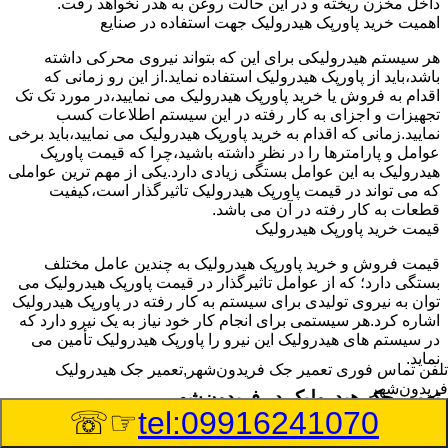
داخل مخزن ریخته و در این حالت روغن به هدر نخواهد رفت.
اهمیت خرید پاورپک هیدرولیک جهت استفاده در صنایع
هر سیستم هیدرولیکی برای این که بتواند نیروی محرکی داشته
باشد،باید از پاورپک هیدرولیک استفاده نماید.از این رو زمانی که
اقدام به فروش یا خرید پاورپک هیدرولیک می نمایید،در مورد تک تک
تجهیزات و اجزای به کار رفته در این سیستم اطلاعات کسب
نمایید.زمانی که اقدام به خرید پاورپک هیدرولیک می نمایید،باید برخی
عوامل و پارامترها را در نظر داشته باشید،چرا که قیمت پاورپک
هیدرولیک به این عوامل بستگی زیادی دارد.یکی از مهم ترین عواملی
که می تواند در قیمت پاورپک هیدرولیک تاثیرگذار است،کیفیت
قطعات به کار رفته در آن می باشد.
قیمت خرید پاورپک هیدرولیک
قیمت فروش و خرید پاورپک هیدرولیک به چندین عامل مختلف
بستگی دارد؛ که از عوامل تاثیرگذار در قیمت پاورپک هیدرولیک می
توان به نیروی تولیدی برای سیستم به کار رفته در پاورپک هیدرولیک
اشاره کرد.هر سیستمی برای انجام کار خود نیاز به یک نیرو دارد که
در سیستم های هیدرولیک این نیرو را پاورپک هیدرولیک تأمین می
نماید.
تلفن تماس فوری
تعمیر جک فریدون‌شهر,تعمیر جک هیدرولیک
فریدون‌شهر
تعمیر جک هیدرولیک در فریدون‌شهر
☞☏
tel:09916241070
وسیله‎ای که با عملکرد خود موجب بلند شدن اهرم و یا وزن سنگین