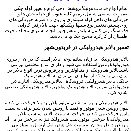
انجام انواع خدمات هونینگ،پوشش دهی کرم و تغییر لوله جکی
تعمیرات اساسی شامل ترمیم کلیه عیوب از جمله خش ها و
خوردگی های داخل لوله سیلندری و روی راد.ضربه خوردگی های
روی پیستون.تغییر نوع سیلها وپکینگها جهت بالا رفتن کارایی
جک،سنگ زنی کامل سیلندر و هم چنین انجام تستهای مختلف جهت
اطمینان از کارکرد صحیح جک و..می باشد.
تعمیر بالابر هیدرولیکی در فریدون‌شهر
بالابر هیدرولیکی به زبان ساده نوعی بالابر است که در آن از نیروی
هیدرولیک(روغن)استفاده می شود و دارای انواع مختلفی نیز می
باشد.بالابر هیدرولیک از متداولترین و پرفروش ترین انواع بالابر در
ایران می باشد که از انواع آن می توان به بالابر هیدرولیک
خانگی،بالابر هیدرولیکی فروشگاهی،بالابر هیدرولیکی انبار،بالابر
هیدرولیکی نفر بر،بالابر هیدرولیک ویلچربر،بالابر هیدرولیکی صنعتی
اشاره کرد.
بالابر هیدرولیکی با روشن شدن موتور بالابر به بالا حرکت می کند و
بدون روشن شدن موتور و فقط با روشن شدن شیر برقی به سمت
پایین حرکت می کند.در حرکت به سمت بالا در سیستم بالابر
هیدرولیک،با چرخش موتور،پمپ هیدرولیک نیز به چرخش در می آید
و روغن داخل مخزن به سمت جک هیدرولیک ارسال و پمپاز می
کند.با بالا رفتن جک هیدورلیک بالابر های هیدرولیک نیز به حرکت در