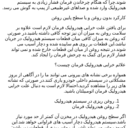
شوند.چرا که هنگام چرخاندن فرمان فشار زیادی به سیستم
هیدرولیک وارد شده و صداهای غیرطبیعی از پمپ به گوش می رسد.
کارکرد بدون روغن و یا سطح پایین روغن
برای یافتن علت خرابی هیدرولیک فرمان لازم است علاوه بر
سلامت روغن به میزان آن نیز توجه کافی داشته باشید.در صورتی
که روغن به میزان کافی میان قطعات سیستم هیدرولیک در جریان
نباشد،این قطعات بر روی هم ساییده شده و دچار آسیب می
شوند.در نتیجه روغن از میان این قطعات خارج شده و نمی تواند
فشار لازم برای کمک به چرخش فرمان را ایجاد کند.
علائم خرابی هیدرولیک فرمان چیست؟
همواره برخی نشانه های بیرونی می توانند ما را در آگاهی از بروز
مشکلاتی در سیستم داخلی خودرو یاری کنند.در صورتی که نشانه
های زیر را مشاهده کردید،احتمالا لازم است به دنبال علت خرابی
هیدرولیک فرمان اتومبیلتان باشید.
روغن ریزی در سیستم هیدرولیک
روغن هیدرولیک فرمان
اگر سطح روغن هیدرولیک در مخزن آن کمتر از حد مورد نیاز
باشد،سیستم هیدرولیک دچار آسیب های فراوانی خواهد شد.این
کمبود روغن می تواند ناشی از روغن ریزی از قطعات زیر باشد: