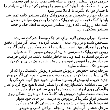
جرمی درون سیلندر وجود نداشته باشد.پمپ باد در این قسمت
میتواند به کمک شما بیاید.کمپرسور را روشن کنید و داخل سیلندر را
با فشار هوا باد بگیرید تا کاملا تمیز شود.
مرحله چهارم –تعویض مایع هیدرولیک وقتی سیلندر کاملا تمیز شد
باید با کمک قیف مایع هیدرولیک جدید را به درون سیلندر منتقل
کنید.مقدار روغنی که درون سیلندر میریزید به ابعاد جک و حجم
سیلندر بستگی دارد.
معمولا میزان روغن لازم برای هر جک توسط شرکت سازنده
مشخص شده و بر روی بدنه آن نصب گردیده است.اگر میزان دقیق
روغن را نمیدانید بهتر است سیلندر را تا حد ممکن پر نمایید.اگر به
روغن هیدرولیک دسترسی ندارید از روغن موتور ۳۰ به عنوان
جایگزین استفاده کنید ولی به خاطر داشته باشید در اولین فرصت
مجدداروغن را تعویض نموده واز روغن هیدرولیک برای پر کردن
سیلندر جک استفاده نمایید.
مرحله پنجم –تعویض درپوش سیلندر درپوش پلاستیکی را که از
بالای سیلندر جدا کرده بودید به دقت بررسی کنید،حتی اگر درپوش
جدید خریده اید،پیش از بستن؛ مطمئن شوید هیچ گونه خردگی یا
خراشی نداشته باشد.باپارچه ان را تمکیز کنید تا هیچ نوع گرد و غبار
وآلودگی روی آن نباشد.درپوش را روی سیلندر قرار داده و با
ملایمت سفت نمایید.درپوش باید کاملا صاف و بدون مشکل روی
سیلندر قرار بگیرد.اگر درپوش به درستی در جای خود سوار
نشود،هوا وارد سیلندر شده و جک به درستی کار نخواهد کرد.
مرحل ششم –آزمایش بعد از انجام مراحل قبلی و تعویض