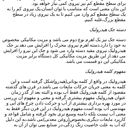
برای سطح مقطع کم نیز نیروی کمی نیاز خواهد بود.
این بدان معنی است که متناسب با توان انسان،یک نیروی کم را به
یک سطح مقطع کم وارد می کنیم تا به یک نیروی زیاد در سطح
مقطع بزرگ،غلبه کنیم.
دسته جک هیدرولیک
دسته جک نیز یک اهرم نوع دوم می باشد و مزیت مکانیکی مخصوص
به خود را دارد.دسته اهرم نیروی محرک را افزایش می دهد.بر جک
هیدرولیک نیروی مفید دسته وارد می شود و جک این نیرو را افزایش
می دهد.از این طریق مزیت مکانیکی کل دستگاه برابر مزیت
مکانیکی این دو قسمت می باشد.
مفهوم کلمه هیدرولیک
هیدرولیک در واقع از کلمه یونانی(هیدرو)شکل گرفته است و این
کلمه به معنی جریان حرکات مایعات می باشد.در قرن های گذشته
مقصود از کلمه هیدرولیک فقط آب بوده و البته بعد از گذر زمان
عنوان هیدرولیک مفهوم بیشتری گرفته و معنی و مفهوم آن بررسی
در مورد بهره برداری بیشتری از آب و حرکت دادن چرخ های آبی و
مهندسی آب بوده است.مفهوم هیدرولیک در این قرن دیگر فقط به
معنی آب نیست بلکه دامنه وسیع تری بخود گرفته و شامل قواعد و
کاربرد مایعات دیگری،بخصوص(روغن معدنی)می باشد،به این دلیل
که آب به علت خاصیت زنگ زدگی،در صنایع نمی توان از آن به