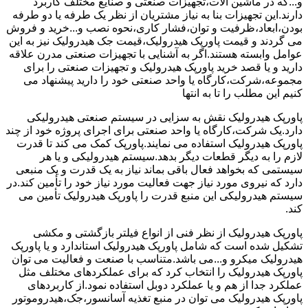
و...که در ماشین آلات،تجهیزات صنعتی و صنایع مختلف کاربرد
دارند.این تجهیزات بنا به نیاز مشتریان از نظر یک طرفه یا دو طرفه
بودن،ابعاد،ظرفیت و توان،فشار کاری،نحوه نصب و...خرید و فروش
می گردند و قیمت پاورپک هیدرولیک،قیمت جک هیدرولیک نیز به این
عوامل وابسته هستند.اگر به آشنایی با تجهیزات صنعتی مدرن علاقه
دارید و یا قصد خرید پاورپک هیدرولیک و تجهیزات صنعتی را برای
مجموعه،شرکت،کارگاه یا واحد صنعتی خود را دارید پیشنهاد می
کنیم این مطلب را تا به انتها
پاورپک هیدرولیک نقش به سزایی در سیستم صنعتی هیدرولیکی
دارد.یک شرکت،کارگاه یا واحد صنعتی برای اجرای پروژه خود از چند
پاورپک هیدرولیک استفاده می نمایند.پاورپک کمک می کند تا قدرت
لازم را به دیگر قطعات دیگر بدهد.سیستم هیدرولیکی و یا هر
سیستمی که بخواهد فعال باقی بماند نیاز به یک قدرت و یک منبعی
دارد که نیروی مورد نیاز جهت فعالیت مورد نیاز خود را تأمین کند.در
سیستم هیدرولیکی این منبع قدرت را پاورپک هیدرولیک تأمین می
کند.
پاورپک هیدرولیک از نظر فنی از انواع فیلتر بازگشتی و مکشی
تشکیل شده است که شامل پاورپک هیدرولیک استاندارد و یا پاورپک
هیدرولیک میکرو و...می باشد.متناسب با صنعت و فعالیت می توان
پاورپک هیدرولیک را انتخاب کرد که برای عملکردهای مختلف مثل
عملکرد جدا از هم و یا عملکرد دوبل استفاده نمود.از کاربردهای
پاورپک هیدرولیک می توان در منبع تغذیه آسانسور،جک،هیدروموتور