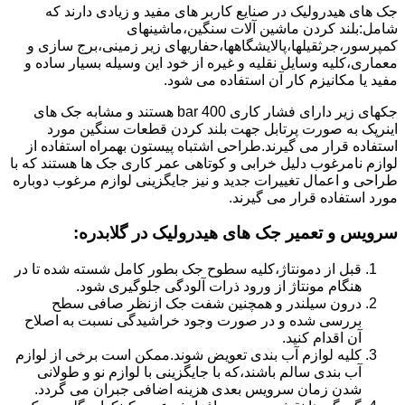
جک های هیدرولیک در صنایع کاربر های مفید و زیادی دارند که
شامل:بلند کردن ماشین آلات سنگین،ماشینهای
کمپرسور،جرثقیلها،پالایشگاهها،حفاریهای زیر زمینی،برج سازی و
معماری،کلیه وسایل نقلیه و غیره از خود این وسیله بسیار ساده و
مفید یا مکانیزم کار آن استفاده می شود.
جکهای زیر دارای فشار کاری 400 bar هستند و مشابه جک های
اینرپک به صورت پرتابل جهت بلند کردن قطعات سنگین مورد
استفاده قرار می گیرند.طراحی اشتباه پیستون بهمراه استفاده از
لوازم نامرغوب دلیل خرابی و کوتاهی عمر کاری جک ها هستند که با
طراحی و اعمال تغییرات جدید و نیز جایگزینی لوازم مرغوب دوباره
مورد استفاده قرار می گیرند.
سرویس و تعمیر جک های هیدرولیک در گلابدره
:
قبل از دمونتاژ،کلیه سطوح جک بطور کامل شسته شده تا در
هنگام مونتاژ از ورود ذرات آلودگی جلوگیری شود.
درون سیلندر و همچنین شفت جک ازنظر صافی سطح
بررسی شده و در صورت وجود خراشیدگی نسبت به اصلاح
آن اقدام کنید.
کلیه لوازم آب بندی تعویض شوند.ممکن است برخی از لوازم
آب بندی سالم باشند،که با جایگزینی با لوازم نو و طولانی
شدن زمان سرویس بعدی هزینه اضافی جبران می گردد.