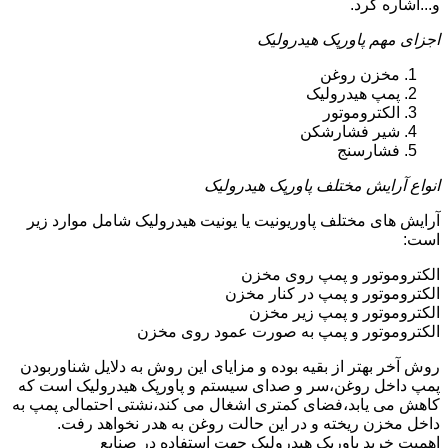
و...اشاره کرد.
اجزای مهم پاورپک هیدرولیک
مخزن روغن
پمپ هیدرولیک
الکتروموتور
شیر فشارشکن
فشارسنج
انواع آرایش مختلف پاورپک هیدرولیک
آرایش های مختلف پاوریونیت یا یونیت هیدرولیک شامل موارد زیر
است:
الکتروموتور و پمپ روی مخزن
الکتروموتور و پمپ در کنار مخزن
الکتروموتور و پمپ زیر مخزن
الکتروموتور و پمپ به صورت عمود روی مخزن
روش آخر بهتر از بقیه بوده و مزایای این روش به دلایل شناوربودن
پمپ داخل روغن،سر و صدای سیستم و پاورپک هیدرولیک است که
کاهش می یابد،فضای کمتری اشغال می کند،نشتی احتمالی پمپ به
داخل مخزن ریخته و در این حالت روغن به هدر نخواهد رفت.
اهمیت خرید پاورپک هیدرولیک جهت استفاده در صنایع