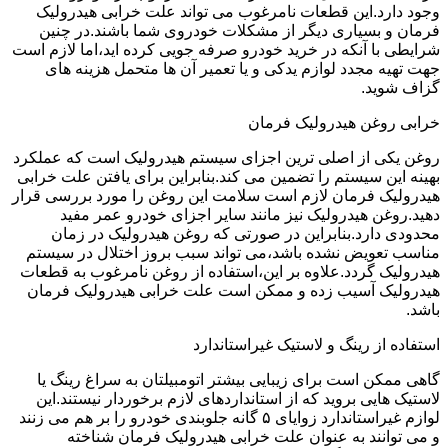
وجود دارد.این قطعات نامرغوب می تواند علت خرابی هیدرولیک
فرمان و بسیاری دیگر از مشکلات خودروی شما باشند.در چنین
شرایطی با آنکه در خرید خودرو صرفه جویی کرده اید،اما لازم است
جهت تهیه مجدد لوازم یدکی و یا تعمیر آن ها متحمل هزینه های
گزاف شوید.
خرابی روغن هیدرولیک فرمان
روغن یکی از اصلی ترین اجزای سیستم هیدرولیک است که عملکرد
بهینه این سیستم را تضمین می کند.بنابراین برای یافتن علت خرابی
هیدرولیک فرمان لازم است سلامت این روغن را مورد بررسی قرار
دهید.روغن هیدرولیک نیز مانند سایر اجزای خودرو عمر مفید
محدودی دارد.بنابراین در صورتی که روغن هیدرولیک در زمان
مناسب تعویض نشده باشد،می تواند سبب بروز اختلال در سیستم
هیدرولیک گردد.علاوه بر این،استفاده از روغن نامرغوب به قطعات
هیدرولیک آسیب زده و ممکن است علت خرابی هیدرولیک فرمان
باشد.
استفاده از رینگ و لاستیک غیراستاندارد
گاهی ممکن است برای زیبایی بیشتر اتومبیلتان به سراغ رینگ یا
لاستیک هایی بروید که از استانداردهای لازم برخوردار نیستند.این
لوازم غیراستاندارد زوایای ۵ گانه جلوبندی خودرو را بر هم می زنند
و می توانند به عنوان علت خرابی هیدرولیک فرمان شناخته