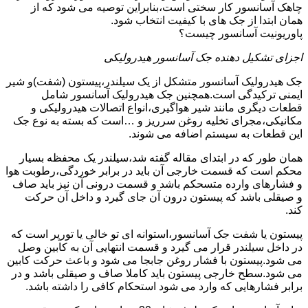
چاهک آسانسور کار سختی است،بنابراین توصیه می شود که از
همان ابتدا از جک های با کیفیت انتخاب شود.
پاوریونیت آسانسور چیست؟
اجزای تشکیل دهنده جک آسانسور هیدرولیکی
جک هیدرولیک آسانسور متشکل از یک سیلندر،پیستون (شفت)و شیر
ایمنی ترکیدگی است.همچنین جک هیدرولیک آسانسور شامل
قطعات دیگری مانند شیر هواگیری،انواع اتصالات هیدرولیکی و
مکانیکی،مجرای تخلیه روغن سرریز و …است که بسته به نوع جک
این قطعات به سیستم اضافه می شوند.
همان طور که در ابتدای مقاله گفته شد،سیلندر یک محفظه بسیار
محکم است که قسمت خارجی آن باید در برابر خوردگی،رطوبت هوا
و فشارهای وارده متسحکم باشد و قسمت درونی آن نیز باید صاف
و صیقلی باشد که پیستون درون آن جای گیرد و داخل آن حرکت
کند.
پیستون یا شفت جک آسانسور،استوانه ای تو خالی یا تورپر است که
در داخل سیلندر قرار می گیرد و قسمت انتهایی آن به کابین وصل
می شود.پیستون با فشار روغن جابجا می شود و باعث حرکت کابین
می شود.سطح خارجی پیستون باید کاملا صاف و صیقلی باشد و در
برابر فشارهایی که وارد می شود استحکام کافی را داشته باشد.