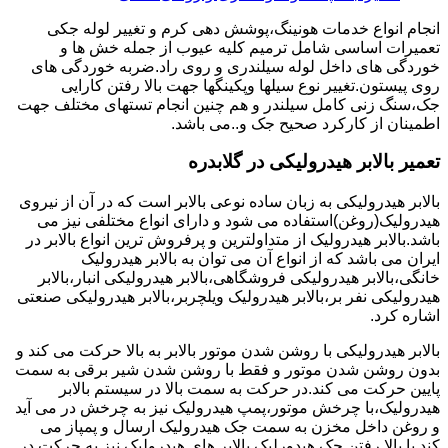
انجام انواع خدمات هونینگ،پوشش دهی کرم و تغییر لوله جکی
تعمیرات اساسی شامل ترمیم کلیه عیوب از جمله خش ها و
خوردگی های داخل لوله سیلندری و روی راد.ضربه خوردگی های
روی پیستون.تغییر نوع سیلها وپکینگها جهت بالا رفتن کارایی
جک،سنگ زنی کامل سیلندر و هم چنین انجام تستهای مختلف جهت
اطمینان از کارکرد صحیح جک و..می باشد.
تعمیر بالابر هیدرولیکی در گلابدره
بالابر هیدرولیکی به زبان ساده نوعی بالابر است که در آن از نیروی
هیدرولیک(روغن)استفاده می شود و دارای انواع مختلفی نیز می
باشد.بالابر هیدرولیک از متداولترین و پرفروش ترین انواع بالابر در
ایران می باشد که از انواع آن می توان به بالابر هیدرولیک
خانگی،بالابر هیدرولیکی فروشگاهی،بالابر هیدرولیکی انبار،بالابر
هیدرولیکی نفر بر،بالابر هیدرولیک ویلچربر،بالابر هیدرولیکی صنعتی
اشاره کرد.
بالابر هیدرولیکی با روشن شدن موتور بالابر به بالا حرکت می کند و
بدون روشن شدن موتور و فقط با روشن شدن شیر برقی به سمت
پایین حرکت می کند.در حرکت به سمت بالا در سیستم بالابر
هیدرولیک،با چرخش موتور،پمپ هیدرولیک نیز به چرخش در می آید
و روغن داخل مخزن به سمت جک هیدرولیک ارسال و پمپاز می
کند.با بالا رفتن جک هیدورلیک بالابر های هیدرولیک نیز به حرکت در