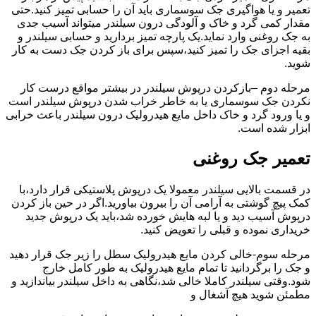
تعمیر و یا هواگیری جک سوسماری باید آن را حسابی تمیز کنید.حتی
مقدار کمی گرد و خاک و آلودگی درون سیلندر میتواند آسیب جدی
به جک روغنی وارد نماید.یک پارچه تمیز بردارید و حسابی سیلندر و
بقیه اجزای جک را تمیز کنید،سپس برای باز کردن جک دست به کار
شوید.
مرحله دوم –بازکردن درپوش سیلندر در بیشتر مواقع درست کار
نکردن جک سوسماری یا به خاطر خراب شدن درپوش سیلندر است
و یا ورود گرد و خاک داخل مایع هیدرولیک درون سیلندر باعث خرابی
ابزار شده است.
تعمیر جک روغنی
در قسمت بالایی سیلندر معمولا یک درپوش پلاستیکی قرار دارد،با
کمک پیچ گوشتی به آرامی آن را بیرون بیاورید.اگر در حین باز کردن
درپوش آسیب دید و یا لبه هایش خورده شد،باید یک درپوش جدید
خریداری نموده و قبلی را تعویض کنید.
مرحله سوم-خالی کردن مایع هیدرولیک سطل را زیر جک قرار دهید
و جک را برگردانید تا تمام مایع هیدرولیک به طور کامل خارج
شود.وقتی سیلندر کاملا خالی شد،نگاهی به داخل سیلندر بیاندازید و
مطمئن شوید هیچ آشغال و