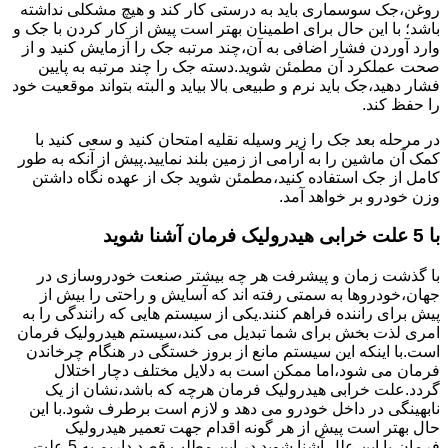
روغن،جک سوسماری باید به درستی کار کند و هیچ مشکلی نداشته
باشد؛ با این حال برای اطمینان بهتر است پیش از کار کردن با جک و
وارد آوردن فشار اضافی به آن،چند مرتبه جک را آزمایش کنید و از
صحت عملکرد آن مطمئن شوید.دسته جک را چند مرتبه به پایین
فشار دهید،جک باید نرم و طبیعی بالا بیاید و البته بتواند موقعیت خود
را حفظ کند.
در مرحله بعد جک را زیر وسیله نقلیه امتحان کنید و سعی کنید با
کمک آن ماشین را به آرامی از زمین بلند نمایید.پیش از آنکه به طور
کامل از جک استفاده کنید،مطمئن شوید جک از عهده نگاه داشتن
وزن خودرو بر خواهد آمد.
با 5 علت خرابی هیدرولیک فرمان آشنا شوید
با گذشت زمان و پیشرفت هر چه بیشتر صنعت خودروسازی در
جهان،خودروها به سمتی رفته اند که آسایش و راحتی را بیش از
پیش برای راننده فراهم کنند.یکی از سیستم هایی که رانندگی را به
امری لذت بخش برای شما تبدیل می کند،سیستم هیدرولیک فرمان
است.با اینکه این سیستم مانع از بروز خستگی در هنگام چرخاندن
فرمان می شود،اما ممکن است به دلایل مختلف دچار اختلال
گردد.علت خرابی هیدرولیک فرمان هرچه که باشد،نشان از یک
نابهینگی در داخل خودرو می دهد و لازم است برطرف شود.با این
حال بهتر است پیش از هر گونه اقدام جهت تعمیر هیدرولیک
فرمان،با این علل آشنا شوید.در این مطلب قصد داریم به 5 علت