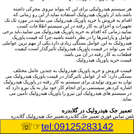
هر سیستم هیدرولیکی برای این که بتواند نیروی محرکی داشته
باشد،باید از پاورپک هیدرولیک استفاده نماید.از این رو زمانی که
اقدام به فروش یا خرید پاورپک هیدرولیک می نمایید،در مورد تک تک
تجهیزات و اجزای به کار رفته در این سیستم اطلاعات کسب
نمایید.زمانی که اقدام به خرید پاورپک هیدرولیک می نمایید،باید برخی
عوامل و پارامترها را در نظر داشته باشید،چرا که قیمت پاورپک
هیدرولیک به این عوامل بستگی زیادی دارد.یکی از مهم ترین عواملی
که می تواند در قیمت پاورپک هیدرولیک تاثیرگذار است،کیفیت
قطعات به کار رفته در آن می باشد.
قیمت خرید پاورپک هیدرولیک
قیمت فروش و خرید پاورپک هیدرولیک به چندین عامل مختلف
بستگی دارد؛ که از عوامل تاثیرگذار در قیمت پاورپک هیدرولیک می
توان به نیروی تولیدی برای سیستم به کار رفته در پاورپک هیدرولیک
اشاره کرد.هر سیستمی برای انجام کار خود نیاز به یک نیرو دارد که
در سیستم های هیدرولیک این نیرو را پاورپک هیدرولیک تأمین می
نماید.
تعمیر جک هیدرولیک در گلابدره
تلفن تماس فوری
تعمیر جک گلابدره,تعمیر جک هیدرولیک گلابدره
وسیله‎ای که با عملکرد خود موجب بلند شدن اهرم و یا وزن سنگین
☞☏
tel:09125283142
در یک قسمت می گردد را جک هیدرولیک می نامند.جک هیدرولیک
نیاز به برق داشته و در بعضی مواقع با استفاده از روغن کار می