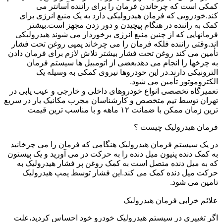
کمکی است که چرخاندن فرمان را برای راننده آسانتر می
کند.خودرویی که فرمان هیدرولیکی دارد به یک منبع انرژی برای
کمک به راننده در هنگام پیچیدن و دور زدن مجهز است.بیشتر
فرمانهایی که از چنین منبع انرژی برخوردار می شوند هیدرولیکی
اند.وقتی راننده فلکه فرمان را می چرخاند پمپی روغن تحت فشار
تأمین می کند روغن تحت فشار بیشتر تلاش لازم برای فرمان دادن
به چرخها را انجام می دهدبعضی از اتومبیل ها سیستم فرمان
الترونیکی دارند.در این خودروها نیروی کمکی به وسیله یک
الکتروموتور تأمین می شود.
تعمیرگاه تخصصی انواع خودروهای داخلی و خارجی و عیب یابی در
تهران توسط تیم متخصص و کارشناسان مجرب مکانیک یار در سریع
ترین زمان ممکن با ضمانت ۱۲ ماهه و با مناسب ترین قیمت
فرمان هیدرولیک چیست ؟
در یک سیستم فرمان هیدرولیک هنگامی که فرمان را می چرخانید
به کمک دنده پنیون میل دنده را به حرکت در می آورید و یک پیستون
که به میل دنده متصل است به کمک روغن پر فشار هیدرولیک به
حرکت میل دنده کمک می کند.این فشار توسط پمپ هیدرولیک
تامین می شود.
علائم خرابی فرمان هیدرولیک
اگر تغییری در سیستم هیدرولیک خودرو خود احساس کردید،علت