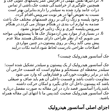
گردگیرها نقش مهمی در افزایش عمر پکینکهای گلویی جک و
همچنین جلوگیری از خراشیدگی شفت جک،ناشی از تماس
ذرات جامد وارد شده به سیلندر را دارند،بنابراین بهتر است
نسبت به تعویض آنها در هر نوبت سرویس،اقدام گردد.
وجود پلیسه و زنگ زدگی بر روی قسمتهای مختلف جک باعث
صدمه به لوازم آب بندی در هنگام مونتاژ می گردد.در هنگام
سرویس،پلیسه گیری و زنگ زدایی فراموش نشود.
در بسیاری از موارد پس ازدمونتاژ جک ها با پیستونهایی مواجه
می شویم که از نظر طراحی دارای مشکل هستند مثلا عدم
پیش بینی گاید رینگ بر روی پیستون،در چنین مواردی
اصلاحات طراحی نادرست لحاظ شود.ادامه نکات درآیند
جک آسانسور هیدرولیک چیست؟
جک آسانسور هیدرولیک از یک پیستون و سیلندر تشکیل شده است؛
سیلندر محفظه ای مستحکم و مقاوم است که قسمت خارجی آن
باید در برابر رطوبت،خوردگی و فشارهایی که وارد می شود
مقاومت داشت باشد و قسمت داخلی آن هم باید صاف و صیقلی
باشد که پیستون داخل آن جای بگیرد و امکان حرکت داشته
باشد.پادرا آسانسور قصد دارد در این مقاله به صورت مفصل درباره
جک آسانسور هیدرولیک صحبت کند،پس ما تا انتهای این مقاله همراه
باشید.
اجزای اصلی آسانسور هیدرولیک