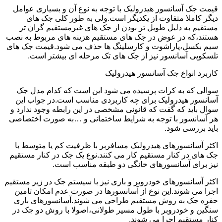
قیمت جک آسانسور هیدرولیک با توجه به نوع آن و بسیاری عوامل
دیگر کاملا متفاوت از یکدیگر است.ولی به طور کلی جک های
مستقیم به دلیل طویل تر بودن از جک های غیرمستقیم گران تر
هستند،که در عوض در جک های مستقیم هزینه های مربوط به نصب
سیم بکسل،پاراشوت و کارسلینگ ها حذف می شود.قیمت جک های
تلسکوپی آسانسور نیز از جک های تک مرحله ای بیشتر است.
کاربرد انواع جک آسانسور هیدرولیک
سوالی که به کرات پرسیده می شود این است که کدام مدل جک
آسانسور هیدرولیک برای چه کاربردی مناسب است.در جواب این
سوال باید که گفت که قانونی مشخصی در این رابطه وجود ندارد و
هر آسانسور با توجه به شرایط ساختمانی و …به صورت اختصاصی
باید بررسی شود.
اکثر آسانسورهای هیدرولیک مسافربر با ظرفیت کم یا متوسط با
جک های در کنار مستقیم کار می کنند.نوع یک جک در کنار مستقیم
نیز برای آسانسورهای خانگی دو طبقه مناسب است.
اکثر آسانسورهای خودروبر و باری نیز با سیستم جک در زیر مستقیم
اجرا می شوند.این نوع از آسانسورها در صورت عدم امکان تامین
حفره جک به روش مستقیم طراحی می شوند.آسانسورهای باری
سنگین و خودروبر با طول مسیر طولانی،اصولا با روش دو جک در
کنار مستقیم اجرا می شوند.