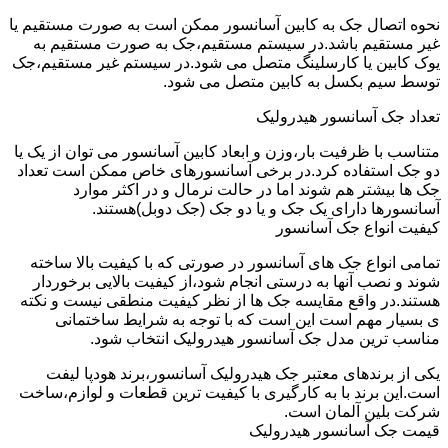
نحوه اتصال جک به کابین آسانسور ممکن است به صورت مستقیم یا
غیر مستقیم باشد.در سیستم مستقیم،جک به صورت مستقیم به
یوک کابین یا کارسلینگ متصل می شود.در سیستم غیر مستقیم،جک
توسط سیم بکسل به کابین متصل می شود.
تعداد جک آسانسور هیدرولیک
متناسب با ظرفیت بار،وزن و ابعاد کابین آسانسور می توان از یک یا
دو جک استفاده کرد.در برخی آسانسورهای خاص ممکن است تعداد
جک ها بیشتر هم شوند اما در حالت نرمال و در اکثر موارد
آسانسورها دارای یک جک و یا دو جک (جک دوبل)هستند.
کیفیت انواع جک آسانسور
تمامی انواع جک های آسانسور در صورتی که با کیفیت بالا ساخته
شوند و نصب آنها به درستی انجام شود،از کیفیت بالایی برخوردار
هستند.در واقع مقایسه جک ها از نظر کیفیت منطقی نیست و نکته
ی بسیار مهم است این است که با توجه به شرایط ساختمانی
مناسب ترین مدل جک آسانسور هیدرولیک انتخاب شود.
یکی از برندهای معتبر جک هیدرولیک آسانسور،برند هودپا لیفت
است.این برند با به کارگیری با کیفیت ترین قطعات و لوازم،ساخت
شرکت بلین آلمان است.
قیمت جک آسانسور هیدرولیک