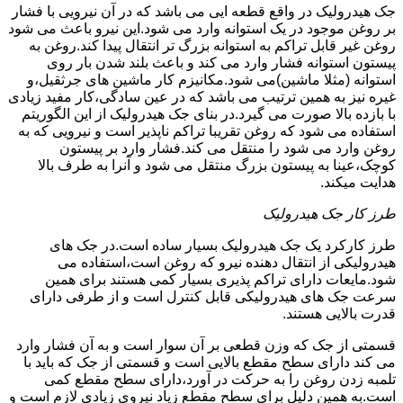
جک هیدرولیک در واقع قطعه ایی می باشد که در آن نیرویی با فشار
بر روغن موجود در یک استوانه وارد می شود.این نیرو باعث می شود
روغن غیر قابل تراکم به استوانه بزرگ تر انتقال پیدا کند.روغن به
پیستون استوانه فشار وارد می کند و باعث بلند شدن بار روی
استوانه (مثلا ماشین)می شود.مکانیزم کار ماشین های جرثقیل،و
غیره نیز به همین ترتیب می باشد که در عین سادگی،کار مفید زیادی
با بازده بالا صورت می گیرد.در بنای جک هیدرولیک از این الگوریتم
استفاده می شود که روغن تقریبا تراکم ناپذیر است و نیرویی که به
روغن وارد می شود را منتقل می کند.فشار وارد بر پیستون
کوچک،عینا به پیستون بزرگ منتقل می شود و آنرا به طرف بالا
هدایت میکند.
طرز کار جک هیدرولیک
طرز کارکرد یک جک هیدرولیک بسیار ساده است.در جک های
هیدرولیکی از انتقال دهنده نیرو که روغن است،استفاده می
شود.مایعات دارای تراکم پذیری بسیار کمی هستند برای همین
سرعت جک های هیدرولیکی قابل کنترل است و از طرفی دارای
قدرت بالایی هستند.
قسمتی از جک که وزن قطعی بر آن سوار است و به آن فشار وارد
می کند دارای سطح مقطع بالایی است و قسمتی از جک که باید با
تلمبه زدن روغن را به حرکت در آورد،دارای سطح مقطع کمی
است.به همین دلیل برای سطح مقطع زیاد نیروی زیادی لازم است و