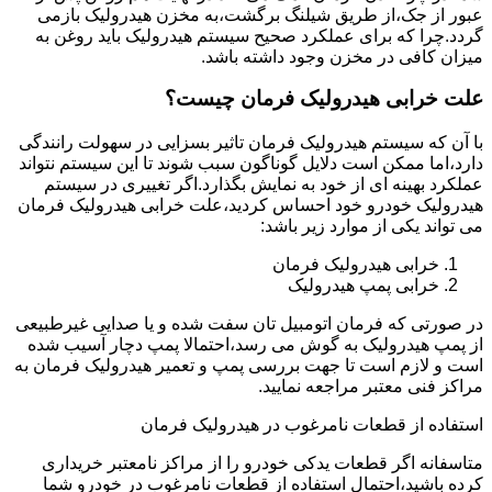
عبور از جک،از طریق شیلنگ برگشت،به مخزن هیدرولیک بازمی
گردد.چرا که برای عملکرد صحیح سیستم هیدرولیک باید روغن به
میزان کافی در مخزن وجود داشته باشد.
علت خرابی هیدرولیک فرمان چیست؟
با آن که سیستم هیدرولیک فرمان تاثیر بسزایی در سهولت رانندگی
دارد،اما ممکن است دلایل گوناگون سبب شوند تا این سیستم نتواند
عملکرد بهینه ای از خود به نمایش بگذارد.اگر تغییری در سیستم
هیدرولیک خودرو خود احساس کردید،علت خرابی هیدرولیک فرمان
می تواند یکی از موارد زیر باشد:
خرابی هیدرولیک فرمان
خرابی پمپ هیدرولیک
در صورتی که فرمان اتومبیل تان سفت شده و یا صدایی غیرطبیعی
از پمپ هیدرولیک به گوش می رسد،احتمالا پمپ دچار آسیب شده
است و لازم است تا جهت بررسی پمپ و تعمیر هیدرولیک فرمان به
مراکز فنی معتبر مراجعه نمایید.
استفاده از قطعات نامرغوب در هیدرولیک فرمان
متاسفانه اگر قطعات یدکی خودرو را از مراکز نامعتبر خریداری
کرده باشید،احتمال استفاده از قطعات نامرغوب در خودرو شما