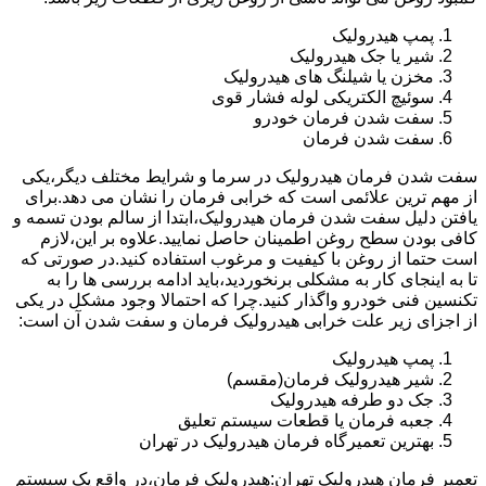
پمپ هیدرولیک
شیر یا جک هیدرولیک
مخزن یا شیلنگ های هیدرولیک
سوئیچ الکتریکی لوله فشار قوی
سفت شدن فرمان خودرو
سفت شدن فرمان
سفت شدن فرمان هیدرولیک در سرما و شرایط مختلف دیگر،یکی
از مهم ترین علائمی است که خرابی فرمان را نشان می دهد.برای
یافتن دلیل سفت شدن فرمان هیدرولیک،ابتدا از سالم بودن تسمه و
کافی بودن سطح روغن اطمینان حاصل نمایید.علاوه بر این،لازم
است حتما از روغن با کیفیت و مرغوب استفاده کنید.در صورتی که
تا به اینجای کار به مشکلی برنخوردید،باید ادامه بررسی ها را به
تکنسین فنی خودرو واگذار کنید.چرا که احتمالا وجود مشکل در یکی
از اجزای زیر علت خرابی هیدرولیک فرمان و سفت شدن آن است:
پمپ هیدرولیک
شیر هیدرولیک فرمان(مقسم)
جک دو طرفه هیدرولیک
جعبه فرمان یا قطعات سیستم تعلیق
بهترین تعمیرگاه فرمان هیدرولیک در تهران
تعمیر فرمان هیدرولیک تهران:هیدرولیک فرمان،در واقع یک سیستم