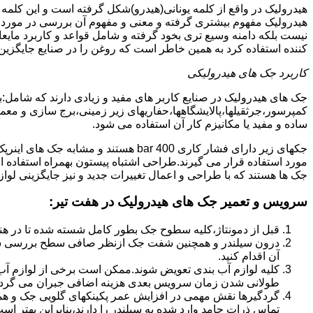
هیدرولیک در واقع از کلمه یونانی(هیدرو)شکل گرفته است و این کلمه
هیدرولیک مفهوم بیشتری گرفته و معنی و مفهوم آن بررسی در مورد 
نیست بلکه دامنه وسیع تری بخود گرفته و شامل قواعد و کاربرد مای
کننده استفاده کرد به همین خاطر است که روغن را در صنایع جایگزین
کاربرد جک های هیدرولیکی
جک های هیدرولیک در صنایع کاربر های مفید و زیادی دارند که شامل:
کمپرسور،جرثقیلها،پالایشگاهها،حفاریهای زیر زمینی،برج سازی و معمار
ساده و مفید یا مکانیزم کار آن استفاده می شود.
جکهای زیر دارای فشار کاری 400 bar هستند
مورد استفاده قرار می گیرند.طراحی اشتباه پیستون بهمراه استفاده ا
جک ها هستند که با طراحی و اعمال تغییرات جدید و نیز جایگزینی لواز
سرویس و تعمیر جک های هیدرولیک در هفت تیر
:
قبل از دمونتاژ،کلیه سطوح جک بطور کامل شسته شده تا در هنگ
درون سیلندر و همچنین شفت جک ازنظر صافی سطح بررسی ش
آن اقدام کنید.
کلیه لوازم آب بندی تعویض شوند.ممکن است برخی از لوازم آب بن
طولانی شدن زمان سرویس بعدی هزینه اضافی جبران می گردد
گردگیرها نقش مهمی در افزایش عمر پکینکهای گلویی جک و ه
تماس ذرات جامد وارد شده به سیلندر را دارند،بنابراین بهتر ا