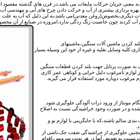
 به معنی جریان حرکات مایعات می باشد.در قرن های گذشته مقصود از ک
بهره برداری بیشتری از آب و حرکت دادن چرخ های آبی و مهندسی آب 
عات دیگری،بخصوص(روغن معدنی)می باشد،به این دلیل که آب به علت خا
 آب کردند چون خاصیت زنگ زدگی ندارد،امروزه در صنایع از آن مخصوصا
بلند کردن ماشین آلات سنگین،ماشینهای
ی،کلیه وسایل نقلیه و غیره از خود این وسیله بسیار
 و مشابه جک های اینرپک به صورت پرتابل جهت بلند کردن قطعات سنگین
ز لوازم نامرغوب دلیل خرابی و کوتاهی عمر کاری
م مرغوب دوباره مورد استفاده قرار می گیرند.
ام مونتاژ از ورود ذرات آلودگی جلوگیری شود.
ده و در صورت وجود خراشیدگی نسبت به اصلاح
دی سالم باشند،که با جایگزینی با لوازم نو و
.
مچنین جلوگیری از خراشیدگی شفت جک،ناشی از
ست نسبت به تعویض آنها در هر نوبت سرویس،اقدام