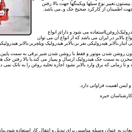
تون.تغییر نوع سیلها وپکینگها جهت بالا رفتن
هت اطمینان از کارکرد صحیح جک و..می باشد.
یدرولیک(روغن)استفاده می شود و دارای انواع
ع بالابر در ایران می باشد که از انواع آن می توان
 انبار،بالابر هیدرولیکی نفر بر،بالابر هیدرولیک ویلچربر،بالابر هیدرول
و بدون روشن شدن موتور و فقط با روشن شدن شیر برقی به سمت پایین 
ن به سمت جک هیدرولیک ارسال و پمپاز می کند.با بالا رفتن جک هیدو
 زمانی که برق وارد بالابر نشود اجازه تخلیه روغن را به تانک نمی ده
 و ایمن اهمیت فراوانی دارد.
ر کارشناسان خبره
عات به عنوان وسیله مناسبی برای تبدیل و انتقال کار استفاده شود.بناب