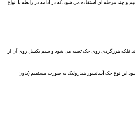
ای آسانسورهایی که ظرفیتشان بیش از 30 تن است از جک های غیرمستقیم و چند مرحله ای استفاده می شود،که در ادامه در رابطه با انواع
کند.فلکه هرزگردی روی جک تعبیه می شود و سیم بکسل روی آن از
شود.این نوع جک آسانسور هیدرولیک به صورت مستقیم (بدون