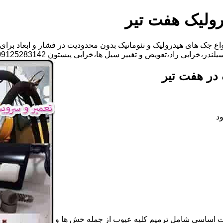
ولیک هفت تیر
ع جک های هیدرولیک و نئوماتیک بدون محدودیت در فشار و ابعاد برای
عویض و تغییر سیل ها،خرابی پیستون 09125283142 آقای مهدی ابراهیمی
در هفت تیر
د
ات اساسی شامل ترمیم کلیه عیوب از جمله خش ها و