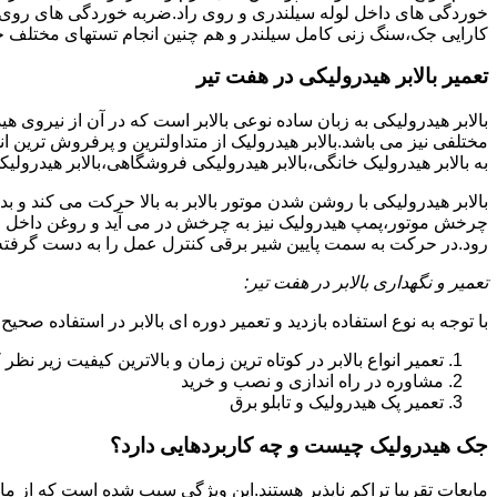
خوردگی های داخل لوله سیلندری و روی راد.ضربه خوردگی های روی پیس
کارایی جک،سنگ زنی کامل سیلندر و هم چنین انجام تستهای مختلف ج
تعمیر بالابر هیدرولیکی در هفت تیر
بالابر هیدرولیکی به زبان ساده نوعی بالابر است که در آن از نیروی ه
مختلفی نیز می باشد.بالابر هیدرولیک از متداولترین و پرفروش ترین انوا
به بالابر هیدرولیک خانگی،بالابر هیدرولیکی فروشگاهی،بالابر هیدرولیکی
بالابر هیدرولیکی با روشن شدن موتور بالابر به بالا حرکت می کند 
چرخش موتور،پمپ هیدرولیک نیز به چرخش در می آید و روغن داخل مخز
رود.در حرکت به سمت پایین شیر برقی کنترل عمل را به دست گرفته و تا
تعمیر و نگهداری بالابر در هفت تیر:
با توجه به نوع استفاده بازدید و تعمیر دوره ای بالابر در استفاده صحیح
تعمیر انواع بالابر در کوتاه ترین زمان و بالاترین کیفیت زیر نظ
مشاوره در راه اندازی و نصب و خرید
تعمیر پک هیدرولیک و تابلو برق
جک هیدرولیک چیست و چه کاربردهایی دارد؟
مایعات تقریبا تراکم ناپذیر هستند.این ویژگی سبب شده است که از مای