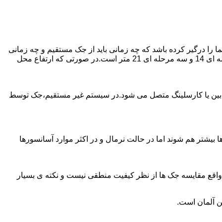
را درگیر کرده باشد که چه زمانی باید از جک مستقیم و چه زمانی
از جک غیرمستقیم استفاده کنیم؟ جک های مستقیم تا 21 متر را ساپورت می کنند و این مقدار در جک تلسکوپی تک مرحله ای 7 متر،دو مرحله ای 14 و سه مرحله ای 21 متر است.در صورتی که ارتفاع محل
ابین یا کارسلینگ متصل می شود.در سیستم غیر مستقیم،جک توسط
بیشتر هم شوند اما در حالت نرمال و در اکثر موارد آسانسورها
ر واقع مقایسه جک ها از نظر کیفیت منطقی نیست و نکته ی بسیار
ن آلمان است.