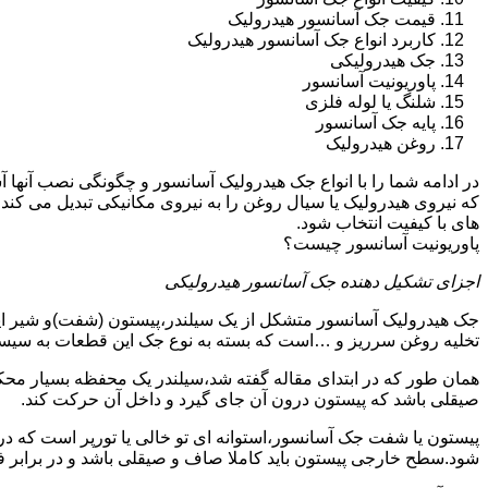
قیمت جک آسانسور هیدرولیک
کاربرد انواع جک آسانسور هیدرولیک
جک هیدرولیکی
پاوریونیت آسانسور
شلنگ یا لوله فلزی
پایه جک آسانسور
روغن هیدرولیک
در ادامه شما را با انواع جک هیدرولیک آسانسور و چگونگی نصب آنه
که نیروی هیدرولیک یا سیال روغن را به نیروی مکانیکی تبدیل می کند
های با کیفیت انتخاب شود.
پاوریونیت آسانسور چیست؟
اجزای تشکیل دهنده جک آسانسور هیدرولیکی
جک هیدرولیک آسانسور متشکل از یک سیلندر،پیستون (شفت)و شیر ای
تخلیه روغن سرریز و …است که بسته به نوع جک این قطعات به سیس
همان طور که در ابتدای مقاله گفته شد،سیلندر یک محفظه بسیار مح
صیقلی باشد که پیستون درون آن جای گیرد و داخل آن حرکت کند.
پیستون یا شفت جک آسانسور،استوانه ای تو خالی یا تورپر است که د
شود.سطح خارجی پیستون باید کاملا صاف و صیقلی باشد و در برابر ف