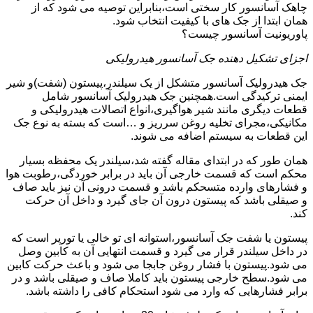
چاهک آسانسور کار سختی است،بنابراین توصیه می شود که از
همان ابتدا از جک های با کیفیت انتخاب شود.
پاوریونیت آسانسور چیست؟
اجزای تشکیل دهنده جک آسانسور هیدرولیکی
جک هیدرولیک آسانسور متشکل از یک سیلندر،پیستون (شفت)و شیر
ایمنی ترکیدگی است.همچنین جک هیدرولیک آسانسور شامل
قطعات دیگری مانند شیر هواگیری،انواع اتصالات هیدرولیکی و
مکانیکی،مجرای تخلیه روغن سرریز و …است که بسته به نوع جک
این قطعات به سیستم اضافه می شوند.
همان طور که در ابتدای مقاله گفته شد،سیلندر یک محفظه بسیار
محکم است که قسمت خارجی آن باید در برابر خوردگی،رطوبت هوا
و فشارهای وارده متسحکم باشد و قسمت درونی آن نیز باید صاف
و صیقلی باشد که پیستون درون آن جای گیرد و داخل آن حرکت
کند.
پیستون یا شفت جک آسانسور،استوانه ای تو خالی یا تورپر است که
در داخل سیلندر قرار می گیرد و قسمت انتهایی آن به کابین وصل
می شود.پیستون با فشار روغن جابجا می شود و باعث حرکت کابین
می شود.سطح خارجی پیستون باید کاملا صاف و صیقلی باشد و در
برابر فشارهایی که وارد می شود استحکام کافی را داشته باشد.