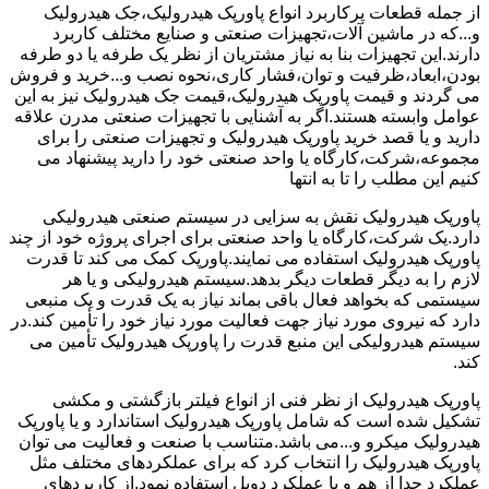
از جمله قطعات پرکاربرد انواع پاورپک هیدرولیک،جک هیدرولیک
و...که در ماشین آلات،تجهیزات صنعتی و صنایع مختلف کاربرد
دارند.این تجهیزات بنا به نیاز مشتریان از نظر یک طرفه یا دو طرفه
بودن،ابعاد،ظرفیت و توان،فشار کاری،نحوه نصب و...خرید و فروش
می گردند و قیمت پاورپک هیدرولیک،قیمت جک هیدرولیک نیز به این
عوامل وابسته هستند.اگر به آشنایی با تجهیزات صنعتی مدرن علاقه
دارید و یا قصد خرید پاورپک هیدرولیک و تجهیزات صنعتی را برای
مجموعه،شرکت،کارگاه یا واحد صنعتی خود را دارید پیشنهاد می
کنیم این مطلب را تا به انتها
پاورپک هیدرولیک نقش به سزایی در سیستم صنعتی هیدرولیکی
دارد.یک شرکت،کارگاه یا واحد صنعتی برای اجرای پروژه خود از چند
پاورپک هیدرولیک استفاده می نمایند.پاورپک کمک می کند تا قدرت
لازم را به دیگر قطعات دیگر بدهد.سیستم هیدرولیکی و یا هر
سیستمی که بخواهد فعال باقی بماند نیاز به یک قدرت و یک منبعی
دارد که نیروی مورد نیاز جهت فعالیت مورد نیاز خود را تأمین کند.در
سیستم هیدرولیکی این منبع قدرت را پاورپک هیدرولیک تأمین می
کند.
پاورپک هیدرولیک از نظر فنی از انواع فیلتر بازگشتی و مکشی
تشکیل شده است که شامل پاورپک هیدرولیک استاندارد و یا پاورپک
هیدرولیک میکرو و...می باشد.متناسب با صنعت و فعالیت می توان
پاورپک هیدرولیک را انتخاب کرد که برای عملکردهای مختلف مثل
عملکرد جدا از هم و یا عملکرد دوبل استفاده نمود.از کاربردهای