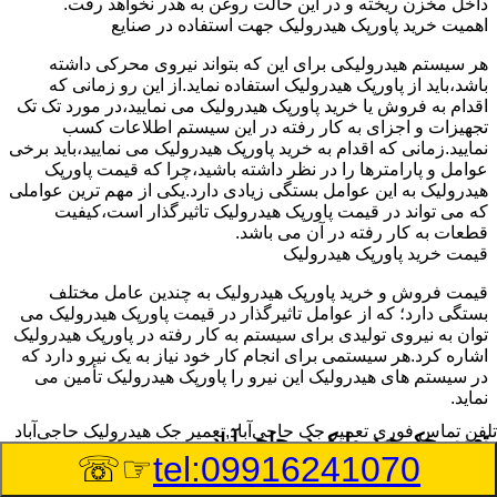
داخل مخزن ریخته و در این حالت روغن به هدر نخواهد رفت.
اهمیت خرید پاورپک هیدرولیک جهت استفاده در صنایع
هر سیستم هیدرولیکی برای این که بتواند نیروی محرکی داشته
باشد،باید از پاورپک هیدرولیک استفاده نماید.از این رو زمانی که
اقدام به فروش یا خرید پاورپک هیدرولیک می نمایید،در مورد تک تک
تجهیزات و اجزای به کار رفته در این سیستم اطلاعات کسب
نمایید.زمانی که اقدام به خرید پاورپک هیدرولیک می نمایید،باید برخی
عوامل و پارامترها را در نظر داشته باشید،چرا که قیمت پاورپک
هیدرولیک به این عوامل بستگی زیادی دارد.یکی از مهم ترین عواملی
که می تواند در قیمت پاورپک هیدرولیک تاثیرگذار است،کیفیت
قطعات به کار رفته در آن می باشد.
قیمت خرید پاورپک هیدرولیک
قیمت فروش و خرید پاورپک هیدرولیک به چندین عامل مختلف
بستگی دارد؛ که از عوامل تاثیرگذار در قیمت پاورپک هیدرولیک می
توان به نیروی تولیدی برای سیستم به کار رفته در پاورپک هیدرولیک
اشاره کرد.هر سیستمی برای انجام کار خود نیاز به یک نیرو دارد که
در سیستم های هیدرولیک این نیرو را پاورپک هیدرولیک تأمین می
نماید.
تلفن تماس فوری
تعمیر جک حاجی‌آباد,تعمیر جک هیدرولیک حاجی‌آباد
تعمیر جک هیدرولیک در حاجی‌آباد
☞☏
tel:09916241070
وسیله‎ای که با عملکرد خود موجب بلند شدن اهرم و یا وزن سنگین