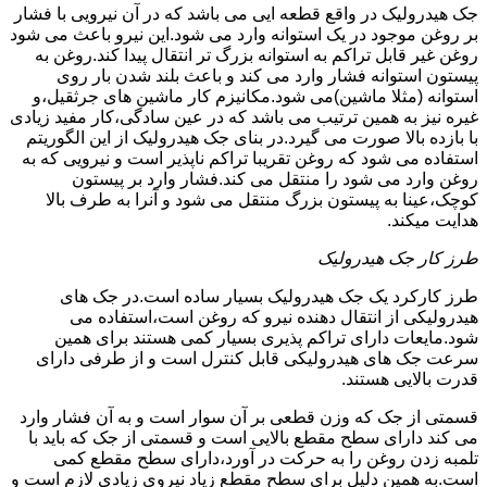
جک هیدرولیک در واقع قطعه ایی می باشد که در آن نیرویی با فشار
بر روغن موجود در یک استوانه وارد می شود.این نیرو باعث می شود
روغن غیر قابل تراکم به استوانه بزرگ تر انتقال پیدا کند.روغن به
پیستون استوانه فشار وارد می کند و باعث بلند شدن بار روی
استوانه (مثلا ماشین)می شود.مکانیزم کار ماشین های جرثقیل،و
غیره نیز به همین ترتیب می باشد که در عین سادگی،کار مفید زیادی
با بازده بالا صورت می گیرد.در بنای جک هیدرولیک از این الگوریتم
استفاده می شود که روغن تقریبا تراکم ناپذیر است و نیرویی که به
روغن وارد می شود را منتقل می کند.فشار وارد بر پیستون
کوچک،عینا به پیستون بزرگ منتقل می شود و آنرا به طرف بالا
هدایت میکند.
طرز کار جک هیدرولیک
طرز کارکرد یک جک هیدرولیک بسیار ساده است.در جک های
هیدرولیکی از انتقال دهنده نیرو که روغن است،استفاده می
شود.مایعات دارای تراکم پذیری بسیار کمی هستند برای همین
سرعت جک های هیدرولیکی قابل کنترل است و از طرفی دارای
قدرت بالایی هستند.
قسمتی از جک که وزن قطعی بر آن سوار است و به آن فشار وارد
می کند دارای سطح مقطع بالایی است و قسمتی از جک که باید با
تلمبه زدن روغن را به حرکت در آورد،دارای سطح مقطع کمی
است.به همین دلیل برای سطح مقطع زیاد نیروی زیادی لازم است و