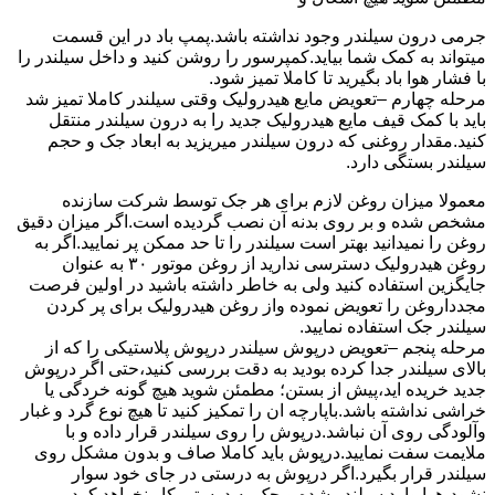
جرمی درون سیلندر وجود نداشته باشد.پمپ باد در این قسمت
میتواند به کمک شما بیاید.کمپرسور را روشن کنید و داخل سیلندر را
با فشار هوا باد بگیرید تا کاملا تمیز شود.
مرحله چهارم –تعویض مایع هیدرولیک وقتی سیلندر کاملا تمیز شد
باید با کمک قیف مایع هیدرولیک جدید را به درون سیلندر منتقل
کنید.مقدار روغنی که درون سیلندر میریزید به ابعاد جک و حجم
سیلندر بستگی دارد.
معمولا میزان روغن لازم برای هر جک توسط شرکت سازنده
مشخص شده و بر روی بدنه آن نصب گردیده است.اگر میزان دقیق
روغن را نمیدانید بهتر است سیلندر را تا حد ممکن پر نمایید.اگر به
روغن هیدرولیک دسترسی ندارید از روغن موتور ۳۰ به عنوان
جایگزین استفاده کنید ولی به خاطر داشته باشید در اولین فرصت
مجدداروغن را تعویض نموده واز روغن هیدرولیک برای پر کردن
سیلندر جک استفاده نمایید.
مرحله پنجم –تعویض درپوش سیلندر درپوش پلاستیکی را که از
بالای سیلندر جدا کرده بودید به دقت بررسی کنید،حتی اگر درپوش
جدید خریده اید،پیش از بستن؛ مطمئن شوید هیچ گونه خردگی یا
خراشی نداشته باشد.باپارچه ان را تمکیز کنید تا هیچ نوع گرد و غبار
وآلودگی روی آن نباشد.درپوش را روی سیلندر قرار داده و با
ملایمت سفت نمایید.درپوش باید کاملا صاف و بدون مشکل روی
سیلندر قرار بگیرد.اگر درپوش به درستی در جای خود سوار
نشود،هوا وارد سیلندر شده و جک به درستی کار نخواهد کرد.