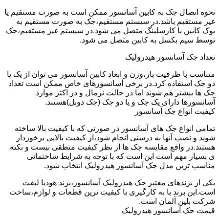
نحوه اتصال جک به کابین آسانسور ممکن است به صورت مستقیم یا
غیر مستقیم باشد.در سیستم مستقیم،جک به صورت مستقیم به
یوک کابین یا کارسلینگ متصل می شود.در سیستم غیر مستقیم،جک
توسط سیم بکسل به کابین متصل می شود.
تعداد جک آسانسور هیدرولیک
متناسب با ظرفیت بار،وزن و ابعاد کابین آسانسور می توان از یک یا
دو جک استفاده کرد.در برخی آسانسورهای خاص ممکن است تعداد
جک ها بیشتر هم شوند اما در حالت نرمال و در اکثر موارد
آسانسورها دارای یک جک و یا دو جک (جک دوبل)هستند.
کیفیت انواع جک آسانسور
تمامی انواع جک های آسانسور در صورتی که با کیفیت بالا ساخته
شوند و نصب آنها به درستی انجام شود،از کیفیت بالایی برخوردار
هستند.در واقع مقایسه جک ها از نظر کیفیت منطقی نیست و نکته
ی بسیار مهم است این است که با توجه به شرایط ساختمانی
مناسب ترین مدل جک آسانسور هیدرولیک انتخاب شود.
یکی از برندهای معتبر جک هیدرولیک آسانسور،برند هودپا لیفت
است.این برند با به کارگیری با کیفیت ترین قطعات و لوازم،ساخت
شرکت بلین آلمان است.
قیمت جک آسانسور هیدرولیک