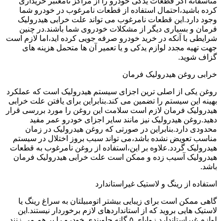
متاسفانه اگر قطعات یدکی خودرو را از مراکز نامعتبر خریداری
کرده باشید،احتمال استفاده از قطعات نامرغوب در خودرو شما
وجود دارد.این قطعات نامرغوب می تواند علت خرابی هیدرولیک
فرمان و بسیاری دیگر از مشکلات خودروی شما باشند.در چنین
شرایطی با آنکه در خرید خودرو صرفه جویی کرده اید،اما لازم است
جهت تهیه مجدد لوازم یدکی و یا تعمیر آن ها متحمل هزینه های
گزاف شوید.
خرابی روغن هیدرولیک فرمان
روغن یکی از اصلی ترین اجزای سیستم هیدرولیک است که عملکرد
بهینه این سیستم را تضمین می کند.بنابراین برای یافتن علت خرابی
هیدرولیک فرمان لازم است سلامت این روغن را مورد بررسی قرار
دهید.روغن هیدرولیک نیز مانند سایر اجزای خودرو عمر مفید
محدودی دارد.بنابراین در صورتی که روغن هیدرولیک در زمان
مناسب تعویض نشده باشد،می تواند سبب بروز اختلال در سیستم
هیدرولیک گردد.علاوه بر این،استفاده از روغن نامرغوب به قطعات
هیدرولیک آسیب زده و ممکن است علت خرابی هیدرولیک فرمان
باشد.
استفاده از رینگ و لاستیک غیراستاندارد
گاهی ممکن است برای زیبایی بیشتر اتومبیلتان به سراغ رینگ یا
لاستیک هایی بروید که از استانداردهای لازم برخوردار نیستند.این
لوازم غیراستاندارد زوایای ۵ گانه جلوبندی خودرو را بر هم می زنند