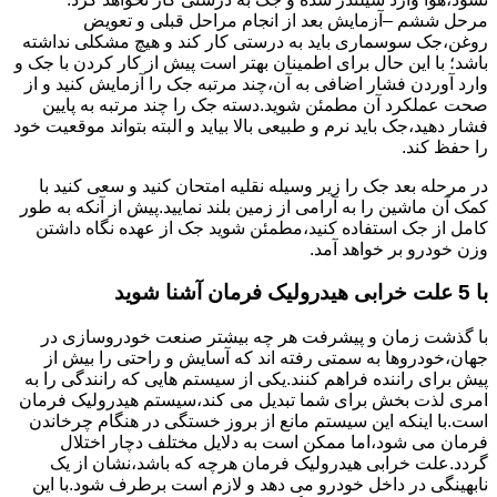
مرحل ششم –آزمایش بعد از انجام مراحل قبلی و تعویض
روغن،جک سوسماری باید به درستی کار کند و هیچ مشکلی نداشته
باشد؛ با این حال برای اطمینان بهتر است پیش از کار کردن با جک و
وارد آوردن فشار اضافی به آن،چند مرتبه جک را آزمایش کنید و از
صحت عملکرد آن مطمئن شوید.دسته جک را چند مرتبه به پایین
فشار دهید،جک باید نرم و طبیعی بالا بیاید و البته بتواند موقعیت خود
را حفظ کند.
در مرحله بعد جک را زیر وسیله نقلیه امتحان کنید و سعی کنید با
کمک آن ماشین را به آرامی از زمین بلند نمایید.پیش از آنکه به طور
کامل از جک استفاده کنید،مطمئن شوید جک از عهده نگاه داشتن
وزن خودرو بر خواهد آمد.
با 5 علت خرابی هیدرولیک فرمان آشنا شوید
با گذشت زمان و پیشرفت هر چه بیشتر صنعت خودروسازی در
جهان،خودروها به سمتی رفته اند که آسایش و راحتی را بیش از
پیش برای راننده فراهم کنند.یکی از سیستم هایی که رانندگی را به
امری لذت بخش برای شما تبدیل می کند،سیستم هیدرولیک فرمان
است.با اینکه این سیستم مانع از بروز خستگی در هنگام چرخاندن
فرمان می شود،اما ممکن است به دلایل مختلف دچار اختلال
گردد.علت خرابی هیدرولیک فرمان هرچه که باشد،نشان از یک
نابهینگی در داخل خودرو می دهد و لازم است برطرف شود.با این