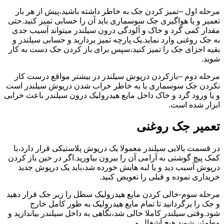
مرحله اول –تمیز کردن جک به خاطر داشته باشید،پیش از هر بار
تعمیر و یا هواگیری جک سوسماری باید آن را حسابی تمیز کنید.حتی
مقدار کمی گرد و خاک و آلودگی درون سیلندر میتواند آسیب جدی
به جک روغنی وارد نماید.یک پارچه تمیز بردارید و حسابی سیلندر و
بقیه اجزای جک را تمیز کنید،سپس برای باز کردن جک دست به کار
شوید.
مرحله دوم –بازکردن درپوش سیلندر در بیشتر مواقع درست کار
نکردن جک سوسماری یا به خاطر خراب شدن درپوش سیلندر است
و یا ورود گرد و خاک داخل مایع هیدرولیک درون سیلندر باعث خرابی
ابزار شده است.
تعمیر جک روغنی
در قسمت بالایی سیلندر معمولا یک درپوش پلاستیکی قرار دارد،با
کمک پیچ گوشتی به آرامی آن را بیرون بیاورید.اگر در حین باز کردن
درپوش آسیب دید و یا لبه هایش خورده شد،باید یک درپوش جدید
خریداری نموده و قبلی را تعویض کنید.
مرحله سوم-خالی کردن مایع هیدرولیک سطل را زیر جک قرار دهید
و جک را برگردانید تا تمام مایع هیدرولیک به طور کامل خارج
شود.وقتی سیلندر کاملا خالی شد،نگاهی به داخل سیلندر بیاندازید و
مطمئن شوید هیچ آشغال و