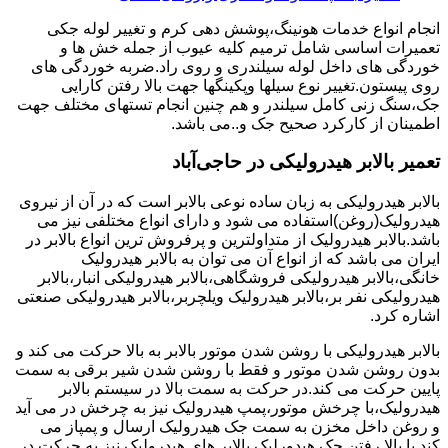
انجام انواع خدمات هونینگ،پوشش دهی کرم و تغییر لوله جکی
تعمیرات اساسی شامل ترمیم کلیه عیوب از جمله خش ها و
خوردگی های داخل لوله سیلندری و روی راد.ضربه خوردگی های
روی پیستون.تغییر نوع سیلها وپکینگها جهت بالا رفتن کارایی
جک،سنگ زنی کامل سیلندر و هم چنین انجام تستهای مختلف جهت
اطمینان از کارکرد صحیح جک و..می باشد.
تعمیر بالابر هیدرولیکی در حاجی‌آباد
بالابر هیدرولیکی به زبان ساده نوعی بالابر است که در آن از نیروی
هیدرولیک(روغن)استفاده می شود و دارای انواع مختلفی نیز می
باشد.بالابر هیدرولیک از متداولترین و پرفروش ترین انواع بالابر در
ایران می باشد که از انواع آن می توان به بالابر هیدرولیک
خانگی،بالابر هیدرولیکی فروشگاهی،بالابر هیدرولیکی انبار،بالابر
هیدرولیکی نفر بر،بالابر هیدرولیک ویلچربر،بالابر هیدرولیکی صنعتی
اشاره کرد.
بالابر هیدرولیکی با روشن شدن موتور بالابر به بالا حرکت می کند و
بدون روشن شدن موتور و فقط با روشن شدن شیر برقی به سمت
پایین حرکت می کند.در حرکت به سمت بالا در سیستم بالابر
هیدرولیک،با چرخش موتور،پمپ هیدرولیک نیز به چرخش در می آید
و روغن داخل مخزن به سمت جک هیدرولیک ارسال و پمپاز می
کند.با بالا رفتن جک هیدورلیک بالابر های هیدرولیک نیز به حرکت در