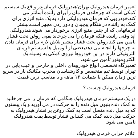
تعمیر فرمان هیدرولیک تهران:هیدرولیک فرمان،در واقع یک سیستم
کمکی است که چرخاندن فرمان را برای راننده آسانتر می
کند.خودرویی که فرمان هیدرولیکی دارد به یک منبع انرژی برای
کمک به راننده در هنگام پیچیدن و دور زدن مجهز است.بیشتر
فرمانهایی که از چنین منبع انرژی برخوردار می شوند هیدرولیکی
اند.وقتی راننده فلکه فرمان را می چرخاند پمپی روغن تحت فشار
تأمین می کند روغن تحت فشار بیشتر تلاش لازم برای فرمان دادن
به چرخها را انجام می دهدبعضی از اتومبیل ها سیستم فرمان
الترونیکی دارند.در این خودروها نیروی کمکی به وسیله یک
الکتروموتور تأمین می شود.
تعمیرگاه تخصصی انواع خودروهای داخلی و خارجی و عیب یابی در
تهران توسط تیم متخصص و کارشناسان مجرب مکانیک یار در سریع
ترین زمان ممکن با ضمانت ۱۲ ماهه و با مناسب ترین قیمت
فرمان هیدرولیک چیست ؟
در یک سیستم فرمان هیدرولیک هنگامی که فرمان را می چرخانید
به کمک دنده پنیون میل دنده را به حرکت در می آورید و یک پیستون
که به میل دنده متصل است به کمک روغن پر فشار هیدرولیک به
حرکت میل دنده کمک می کند.این فشار توسط پمپ هیدرولیک
تامین می شود.
علائم خرابی فرمان هیدرولیک