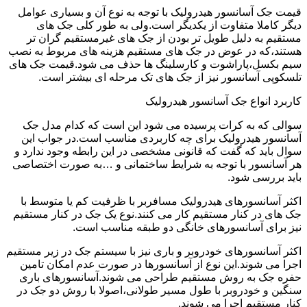
قیمت جک آسانسور هیدرولیک با توجه به نوع آن و بسیاری عوامل
دیگر کاملا متفاوت از یکدیگر است.ولی به طور کلی جک های
مستقیم به دلیل طویل تر بودن از جک های غیرمستقیم گران تر
هستند،که در عوض در جک های مستقیم هزینه های مربوط به نصب
سیم بکسل،پاراشوت و کارسلینگ ها حذف می شود.قیمت جک های
تلسکوپی آسانسور نیز از جک های تک مرحله ای بیشتر است.
کاربرد انواع جک آسانسور هیدرولیک
سوالی که به کرات پرسیده می شود این است که کدام مدل جک
آسانسور هیدرولیک برای چه کاربردی مناسب است.در جواب این
سوال باید که گفت که قانونی مشخصی در این رابطه وجود ندارد و
هر آسانسور با توجه به شرایط ساختمانی و …به صورت اختصاصی
باید بررسی شود.
اکثر آسانسورهای هیدرولیک مسافربر با ظرفیت کم یا متوسط با
جک های در کنار مستقیم کار می کنند.نوع یک جک در کنار مستقیم
نیز برای آسانسورهای خانگی دو طبقه مناسب است.
اکثر آسانسورهای خودروبر و باری نیز با سیستم جک در زیر مستقیم
اجرا می شوند.این نوع از آسانسورها در صورت عدم امکان تامین
حفره جک به روش مستقیم طراحی می شوند.آسانسورهای باری
سنگین و خودروبر با طول مسیر طولانی،اصولا با روش دو جک در
کنار مستقیم اجرا می شوند.