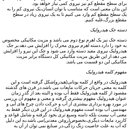
برای سطح مقطع کم نیز نیروی کمی نیاز خواهد بود.
این بدان معنی است که متناسب با توان انسان،یک نیروی کم را به
یک سطح مقطع کم وارد می کنیم تا به یک نیروی زیاد در سطح
مقطع بزرگ،غلبه کنیم.
دسته جک هیدرولیک
دسته جک نیز یک اهرم نوع دوم می باشد و مزیت مکانیکی مخصوص
به خود را دارد.دسته اهرم نیروی محرک را افزایش می دهد.بر جک
هیدرولیک نیروی مفید دسته وارد می شود و جک این نیرو را افزایش
می دهد.از این طریق مزیت مکانیکی کل دستگاه برابر مزیت
مکانیکی این دو قسمت می باشد.
مفهوم کلمه هیدرولیک
هیدرولیک در واقع از کلمه یونانی(هیدرو)شکل گرفته است و این
کلمه به معنی جریان حرکات مایعات می باشد.در قرن های گذشته
مقصود از کلمه هیدرولیک فقط آب بوده و البته بعد از گذر زمان
عنوان هیدرولیک مفهوم بیشتری گرفته و معنی و مفهوم آن بررسی
در مورد بهره برداری بیشتری از آب و حرکت دادن چرخ های آبی و
مهندسی آب بوده است.مفهوم هیدرولیک در این قرن دیگر فقط به
معنی آب نیست بلکه دامنه وسیع تری بخود گرفته و شامل قواعد و
کاربرد مایعات دیگری،بخصوص(روغن معدنی)می باشد،به این دلیل
که آب به علت خاصیت زنگ زدگی،در صنایع نمی توان از آن به