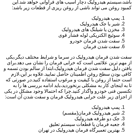
باشد،سیستم هیدرولیک دچار آسیب های فراوانی خواهد شد.این
کمبود روغن می تواند ناشی از روغن ریزی از قطعات زیر باشد:
پمپ هیدرولیک
شیر یا جک هیدرولیک
مخزن یا شیلنگ های هیدرولیک
سوئیچ الکتریکی لوله فشار قوی
سفت شدن فرمان خودرو
سفت شدن فرمان
سفت شدن فرمان هیدرولیک در سرما و شرایط مختلف دیگر،یکی
از مهم ترین علائمی است که خرابی فرمان را نشان می دهد.برای
یافتن دلیل سفت شدن فرمان هیدرولیک،ابتدا از سالم بودن تسمه و
کافی بودن سطح روغن اطمینان حاصل نمایید.علاوه بر این،لازم
است حتما از روغن با کیفیت و مرغوب استفاده کنید.در صورتی که
تا به اینجای کار به مشکلی برنخوردید،باید ادامه بررسی ها را به
تکنسین فنی خودرو واگذار کنید.چرا که احتمالا وجود مشکل در یکی
از اجزای زیر علت خرابی هیدرولیک فرمان و سفت شدن آن است:
پمپ هیدرولیک
شیر هیدرولیک فرمان(مقسم)
جک دو طرفه هیدرولیک
جعبه فرمان یا قطعات سیستم تعلیق
بهترین تعمیرگاه فرمان هیدرولیک در تهران