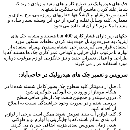
جک های هیدرولیک در صنایع کاربر های مفید و زیادی دارند که
شامل:بلند کردن ماشین آلات سنگین،ماشینهای
کمپرسور،جرثقیلها،پالایشگاهها،حفاریهای زیر زمینی،برج سازی و
معماری،کلیه وسایل نقلیه و غیره از خود این وسیله بسیار ساده و
مفید یا مکانیزم کار آن استفاده می شود.
جکهای زیر دارای فشار کاری 400 bar هستند و مشابه جک های
اینرپک به صورت پرتابل جهت بلند کردن قطعات سنگین مورد
استفاده قرار می گیرند.طراحی اشتباه پیستون بهمراه استفاده از
لوازم نامرغوب دلیل خرابی و کوتاهی عمر کاری جک ها هستند که با
طراحی و اعمال تغییرات جدید و نیز جایگزینی لوازم مرغوب دوباره
مورد استفاده قرار می گیرند.
سرویس و تعمیر جک های هیدرولیک در حاجی‌آباد
:
قبل از دمونتاژ،کلیه سطوح جک بطور کامل شسته شده تا در
هنگام مونتاژ از ورود ذرات آلودگی جلوگیری شود.
درون سیلندر و همچنین شفت جک ازنظر صافی سطح
بررسی شده و در صورت وجود خراشیدگی نسبت به اصلاح
آن اقدام کنید.
کلیه لوازم آب بندی تعویض شوند.ممکن است برخی از لوازم
آب بندی سالم باشند،که با جایگزینی با لوازم نو و طولانی
شدن زمان سرویس بعدی هزینه اضافی جبران می گردد.