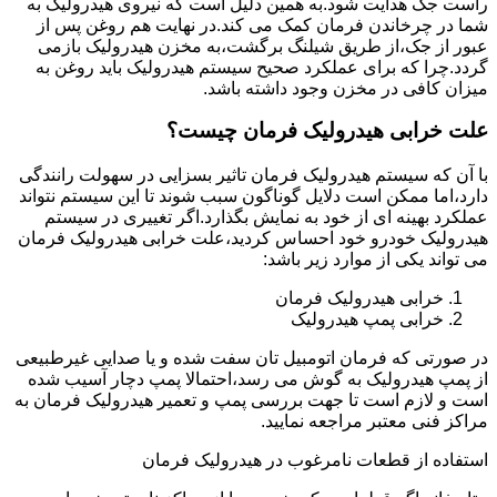
راست جک هدایت شود.به همین دلیل است که نیروی هیدرولیک به
شما در چرخاندن فرمان کمک می کند.در نهایت هم روغن پس از
عبور از جک،از طریق شیلنگ برگشت،به مخزن هیدرولیک بازمی
گردد.چرا که برای عملکرد صحیح سیستم هیدرولیک باید روغن به
میزان کافی در مخزن وجود داشته باشد.
علت خرابی هیدرولیک فرمان چیست؟
با آن که سیستم هیدرولیک فرمان تاثیر بسزایی در سهولت رانندگی
دارد،اما ممکن است دلایل گوناگون سبب شوند تا این سیستم نتواند
عملکرد بهینه ای از خود به نمایش بگذارد.اگر تغییری در سیستم
هیدرولیک خودرو خود احساس کردید،علت خرابی هیدرولیک فرمان
می تواند یکی از موارد زیر باشد:
خرابی هیدرولیک فرمان
خرابی پمپ هیدرولیک
در صورتی که فرمان اتومبیل تان سفت شده و یا صدایی غیرطبیعی
از پمپ هیدرولیک به گوش می رسد،احتمالا پمپ دچار آسیب شده
است و لازم است تا جهت بررسی پمپ و تعمیر هیدرولیک فرمان به
مراکز فنی معتبر مراجعه نمایید.
استفاده از قطعات نامرغوب در هیدرولیک فرمان