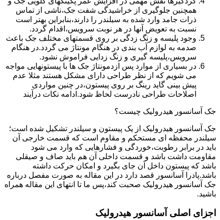
گردگیرها نقش مهمی در افزایش عمر پکینکهای گلویی جک و
همچنین جلوگیری از خراشیدگی شفت جک،ناشی از تماس
ذرات جامد وارد شده به سیلندر را دارند،بنابراین بهتر است
نسبت به تعویض آنها در هر نوبت سرویس،اقدام گردد.
وجود پلیسه و زنگ زدگی بر روی قسمتهای مختلف جک باعث
صدمه به لوازم آب بندی در هنگام مونتاژ می گردد.در هنگام
سرویس،پلیسه گیری و زنگ زدایی فراموش نشود.
در بسیاری از موارد پس ازدمونتاژ جک ها با پیستونهایی مواجه
می شویم که از نظر طراحی دارای مشکل هستند مثلا عدم
پیش بینی گاید رینگ بر روی پیستون،در چنین مواردی
اصلاحات طراحی نادرست لحاظ شود.ادامه نکات درآیند
جک آسانسور هیدرولیک چیست؟
جک آسانسور هیدرولیک از یک پیستون و سیلندر تشکیل شده است؛
سیلندر محفظه ای مستحکم و مقاوم است که قسمت خارجی آن
باید در برابر رطوبت،خوردگی و فشارهایی که وارد می شود
مقاومت داشت باشد و قسمت داخلی آن هم باید صاف و صیقلی
باشد که پیستون داخل آن جای بگیرد و امکان حرکت داشته
باشد.پادرا آسانسور قصد دارد در این مقاله به صورت مفصل درباره
جک آسانسور هیدرولیک صحبت کند،پس ما تا انتهای این مقاله همراه
باشید.
اجزای اصلی آسانسور هیدرولیک