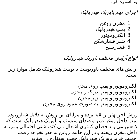
و...اشاره کرد.
اجزای مهم پاورپک هیدرولیک
مخزن روغن
پمپ هیدرولیک
الکتروموتور
شیر فشارشکن
فشارسنج
انواع آرایش مختلف پاورپک هیدرولیک
آرایش های مختلف پاوریونیت یا یونیت هیدرولیک شامل موارد زیر
است:
الکتروموتور و پمپ روی مخزن
الکتروموتور و پمپ در کنار مخزن
الکتروموتور و پمپ زیر مخزن
الکتروموتور و پمپ به صورت عمود روی مخزن
روش آخر بهتر از بقیه بوده و مزایای این روش به دلایل شناوربودن
پمپ داخل روغن،سر و صدای سیستم و پاورپک هیدرولیک است که
کاهش می یابد،فضای کمتری اشغال می کند،نشتی احتمالی پمپ به
داخل مخزن ریخته و در این حالت روغن به هدر نخواهد رفت.
اهمیت خرید پاورپک هیدرولیک جهت استفاده در صنایع