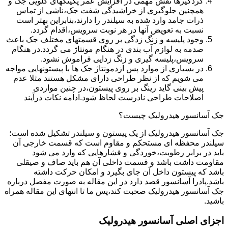
گردگیرها نقش مهمی در افزایش عمر پکینکهای گلویی جک و
همچنین جلوگیری از خراشیدگی شفت جک،ناشی از تماس
ذرات جامد وارد شده به سیلندر را دارند،بنابراین بهتر است
نسبت به تعویض آنها در هر نوبت سرویس،اقدام گردد.
وجود پلیسه و زنگ زدگی بر روی قسمتهای مختلف جک باعث
صدمه به لوازم آب بندی در هنگام مونتاژ می گردد.در هنگام
سرویس،پلیسه گیری و زنگ زدایی فراموش نشود.
در بسیاری از موارد پس ازدمونتاژ جک ها با پیستونهایی مواجه
می شویم که از نظر طراحی دارای مشکل هستند مثلا عدم
پیش بینی گاید رینگ بر روی پیستون،در چنین مواردی
اصلاحات طراحی نادرست لحاظ شود.ادامه نکات درآیند
جک آسانسور هیدرولیک چیست؟
جک آسانسور هیدرولیک از یک پیستون و سیلندر تشکیل شده است؛
سیلندر محفظه ای مستحکم و مقاوم است که قسمت خارجی آن
باید در برابر رطوبت،خوردگی و فشارهایی که وارد می شود
مقاومت داشت باشد و قسمت داخلی آن هم باید صاف و صیقلی
باشد که پیستون داخل آن جای بگیرد و امکان حرکت داشته
باشد.پادرا آسانسور قصد دارد در این مقاله به صورت مفصل درباره
جک آسانسور هیدرولیک صحبت کند،پس ما تا انتهای این مقاله همراه
باشید.
اجزای اصلی آسانسور هیدرولیک