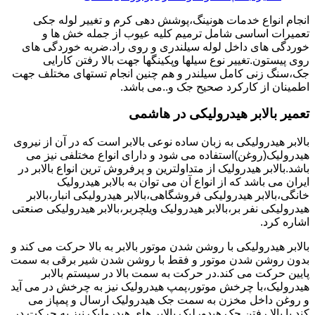
انجام انواع خدمات هونینگ،پوشش دهی کرم و تغییر لوله جکی
تعمیرات اساسی شامل ترمیم کلیه عیوب از جمله خش ها و
خوردگی های داخل لوله سیلندری و روی راد.ضربه خوردگی های
روی پیستون.تغییر نوع سیلها وپکینگها جهت بالا رفتن کارایی
جک،سنگ زنی کامل سیلندر و هم چنین انجام تستهای مختلف جهت
اطمینان از کارکرد صحیح جک و..می باشد.
تعمیر بالابر هیدرولیکی در هاشمی
بالابر هیدرولیکی به زبان ساده نوعی بالابر است که در آن از نیروی
هیدرولیک(روغن)استفاده می شود و دارای انواع مختلفی نیز می
باشد.بالابر هیدرولیک از متداولترین و پرفروش ترین انواع بالابر در
ایران می باشد که از انواع آن می توان به بالابر هیدرولیک
خانگی،بالابر هیدرولیکی فروشگاهی،بالابر هیدرولیکی انبار،بالابر
هیدرولیکی نفر بر،بالابر هیدرولیک ویلچربر،بالابر هیدرولیکی صنعتی
اشاره کرد.
بالابر هیدرولیکی با روشن شدن موتور بالابر به بالا حرکت می کند و
بدون روشن شدن موتور و فقط با روشن شدن شیر برقی به سمت
پایین حرکت می کند.در حرکت به سمت بالا در سیستم بالابر
هیدرولیک،با چرخش موتور،پمپ هیدرولیک نیز به چرخش در می آید
و روغن داخل مخزن به سمت جک هیدرولیک ارسال و پمپاز می
کند.با بالا رفتن جک هیدورلیک بالابر های هیدرولیک نیز به حرکت در