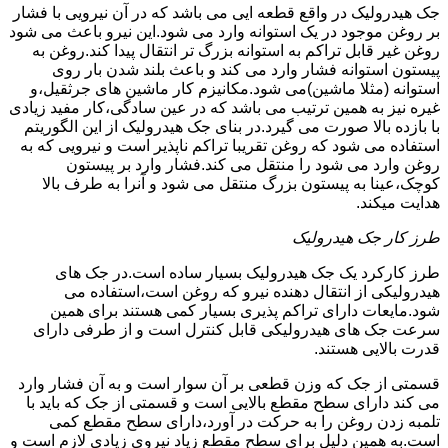
جک هیدرولیک در واقع قطعه ایی می باشد که در آن نیرویی با فشار
بر روغن موجود در یک استوانه وارد می شود.این نیرو باعث می شود
روغن غیر قابل تراکم به استوانه بزرگ تر انتقال پیدا کند.روغن به
پیستون استوانه فشار وارد می کند و باعث بلند شدن بار روی
استوانه (مثلا ماشین)می شود.مکانیزم کار ماشین های جرثقیل،و
غیره نیز به همین ترتیب می باشد که در عین سادگی،کار مفید زیادی
با بازده بالا صورت می گیرد.در بنای جک هیدرولیک از این الگوریتم
استفاده می شود که روغن تقریبا تراکم ناپذیر است و نیرویی که به
روغن وارد می شود را منتقل می کند.فشار وارد بر پیستون
کوچک،عینا به پیستون بزرگ منتقل می شود و آنرا به طرف بالا
هدایت میکند.
طرز کار جک هیدرولیک
طرز کارکرد یک جک هیدرولیک بسیار ساده است.در جک های
هیدرولیکی از انتقال دهنده نیرو که روغن است،استفاده می
شود.مایعات دارای تراکم پذیری بسیار کمی هستند برای همین
سرعت جک های هیدرولیکی قابل کنترل است و از طرفی دارای
قدرت بالایی هستند.
قسمتی از جک که وزن قطعی بر آن سوار است و به آن فشار وارد
می کند دارای سطح مقطع بالایی است و قسمتی از جک که باید با
تلمبه زدن روغن را به حرکت در آورد،دارای سطح مقطع کمی
است.به همین دلیل برای سطح مقطع زیاد نیروی زیادی لازم است و