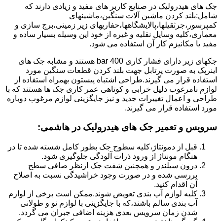
جک های هیدرولیک در صنایع کاربر های مفید و زیادی دارند که
شامل:بلند کردن ماشین آلات سنگین،ماشینهای
کمپرسور،جرثقیلها،پالایشگاهها،حفاریهای زیر زمینی،برج سازی و
معماری،کلیه وسایل نقلیه و غیره از خود این وسیله بسیار ساده و
مفید یا مکانیزم کار آن استفاده می شود.
جکهای زیر دارای فشار کاری 400 bar هستند و مشابه جک های
اینرپک به صورت پرتابل جهت بلند کردن قطعات سنگین مورد
استفاده قرار می گیرند.طراحی اشتباه پیستون بهمراه استفاده از
لوازم نامرغوب دلیل خرابی و کوتاهی عمر کاری جک ها هستند که با
طراحی و اعمال تغییرات جدید و نیز جایگزینی لوازم مرغوب دوباره
مورد استفاده قرار می گیرند.
سرویس و تعمیر جک های هیدرولیک در هاشمی
:
قبل از دمونتاژ،کلیه سطوح جک بطور کامل شسته شده تا در
هنگام مونتاژ از ورود ذرات آلودگی جلوگیری شود.
درون سیلندر و همچنین شفت جک ازنظر صافی سطح
بررسی شده و در صورت وجود خراشیدگی نسبت به اصلاح
آن اقدام کنید.
کلیه لوازم آب بندی تعویض شوند.ممکن است برخی از لوازم
آب بندی سالم باشند،که با جایگزینی با لوازم نو و طولانی
شدن زمان سرویس بعدی هزینه اضافی جبران می گردد.