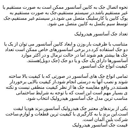
نحوه اتصال جک به کابین آسانسور ممکن است به صورت مستقیم یا
غیر مستقیم باشد.در سیستم مستقیم،جک به صورت مستقیم به
یوک کابین یا کارسلینگ متصل می شود.در سیستم غیر مستقیم،جک
توسط سیم بکسل به کابین متصل می شود.
تعداد جک آسانسور هیدرولیک
متناسب با ظرفیت بار،وزن و ابعاد کابین آسانسور می توان از یک یا
دو جک استفاده کرد.در برخی آسانسورهای خاص ممکن است تعداد
جک ها بیشتر هم شوند اما در حالت نرمال و در اکثر موارد
آسانسورها دارای یک جک و یا دو جک (جک دوبل)هستند.
کیفیت انواع جک آسانسور
تمامی انواع جک های آسانسور در صورتی که با کیفیت بالا ساخته
شوند و نصب آنها به درستی انجام شود،از کیفیت بالایی برخوردار
هستند.در واقع مقایسه جک ها از نظر کیفیت منطقی نیست و نکته
ی بسیار مهم است این است که با توجه به شرایط ساختمانی
مناسب ترین مدل جک آسانسور هیدرولیک انتخاب شود.
یکی از برندهای معتبر جک هیدرولیک آسانسور،برند هودپا لیفت
است.این برند با به کارگیری با کیفیت ترین قطعات و لوازم،ساخت
شرکت بلین آلمان است.
قیمت جک آسانسور هیدرولیک