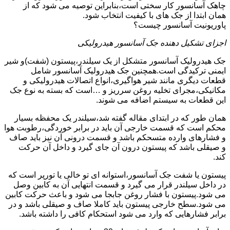
چاهک آسانسور کار سختی است،بنابراین توصیه می شود که از
همان ابتدا از جک های با کیفیت انتخاب شود.
پاوریونیت آسانسور چیست؟
اجزای تشکیل دهنده جک آسانسور هیدرولیکی
جک هیدرولیک آسانسور متشکل از یک سیلندر،پیستون (شفت)و شیر
ایمنی ترکیدگی است.همچنین جک هیدرولیک آسانسور شامل
قطعات دیگری مانند شیر هواگیری،انواع اتصالات هیدرولیکی و
مکانیکی،مجرای تخلیه روغن سرریز و …است که بسته به نوع جک
این قطعات به سیستم اضافه می شوند.
همان طور که در ابتدای مقاله گفته شد،سیلندر یک محفظه بسیار
محکم است که قسمت خارجی آن باید در برابر خوردگی،رطوبت هوا
و فشارهای وارده متسحکم باشد و قسمت درونی آن نیز باید صاف
و صیقلی باشد که پیستون درون آن جای گیرد و داخل آن حرکت
کند.
پیستون یا شفت جک آسانسور،استوانه ای تو خالی یا تورپر است که
در داخل سیلندر قرار می گیرد و قسمت انتهایی آن به کابین وصل
می شود.پیستون با فشار روغن جابجا می شود و باعث حرکت کابین
می شود.سطح خارجی پیستون باید کاملا صاف و صیقلی باشد و در
برابر فشارهایی که وارد می شود استحکام کافی را داشته باشد.