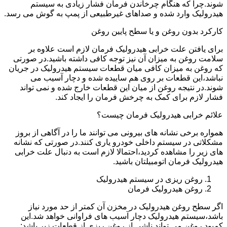
شوند.چرا که هنگام چرخاندن فرمان فشار زیادی به سیستم
هیدرولیک وارد شده و صداهای غیرطبیعی از پمپ به گوش می رسد.
کارکرد بدون روغن و یا سطح پایین روغن
برای یافتن علت خرابی هیدرولیک فرمان لازم است علاوه بر
سلامت روغن به میزان آن نیز توجه کافی داشته باشید.در صورتی
که روغن به میزان کافی میان قطعات سیستم هیدرولیک در جریان
نباشد،این قطعات بر روی هم ساییده شده و دچار آسیب می
شوند.در نتیجه روغن از میان این قطعات خارج شده و نمی تواند
فشار لازم برای کمک به چرخش فرمان را ایجاد کند.
علائم خرابی هیدرولیک فرمان چیست؟
همواره برخی نشانه های بیرونی می توانند ما را در آگاهی از بروز
مشکلاتی در سیستم داخلی خودرو یاری کنند.در صورتی که نشانه
های زیر را مشاهده کردید،احتمالا لازم است به دنبال علت خرابی
هیدرولیک فرمان اتومبیلتان باشید.
روغن ریزی در سیستم هیدرولیک
روغن هیدرولیک فرمان
اگر سطح روغن هیدرولیک در مخزن آن کمتر از حد مورد نیاز
باشد،سیستم هیدرولیک دچار آسیب های فراوانی خواهد شد.این
کمبود روغن می تواند ناشی از روغن ریزی از قطعات زیر باشد: