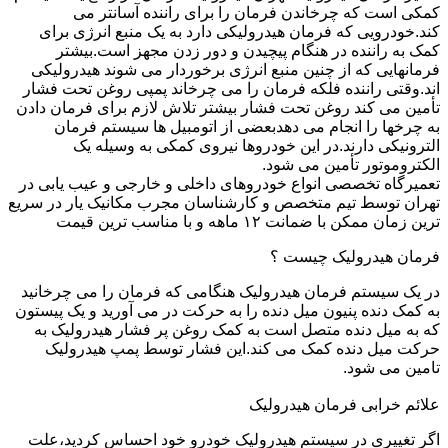
کمکی است که چرخاندن فرمان را برای راننده آسانتر می
کند.خودرویی که فرمان هیدرولیکی دارد به یک منبع انرژی برای
کمک به راننده در هنگام پیچیدن و دور زدن مجهز است.بیشتر
فرمانهایی که از چنین منبع انرژی برخوردار می شوند هیدرولیکی
اند.وقتی راننده فلکه فرمان را می چرخاند پمپی روغن تحت فشار
تأمین می کند روغن تحت فشار بیشتر تلاش لازم برای فرمان دادن
به چرخها را انجام می دهدبعضی از اتومبیل ها سیستم فرمان
الترونیکی دارند.در این خودروها نیروی کمکی به وسیله یک
الکتروموتور تأمین می شود.
تعمیرگاه تخصصی انواع خودروهای داخلی و خارجی و عیب یابی در
تهران توسط تیم متخصص و کارشناسان مجرب مکانیک یار در سریع
ترین زمان ممکن با ضمانت ۱۲ ماهه و با مناسب ترین قیمت
فرمان هیدرولیک چیست ؟
در یک سیستم فرمان هیدرولیک هنگامی که فرمان را می چرخانید
به کمک دنده پنیون میل دنده را به حرکت در می آورید و یک پیستون
که به میل دنده متصل است به کمک روغن پر فشار هیدرولیک به
حرکت میل دنده کمک می کند.این فشار توسط پمپ هیدرولیک
تامین می شود.
علائم خرابی فرمان هیدرولیک
اگر تغییری در سیستم هیدرولیک خودرو خود احساس کردید،علت