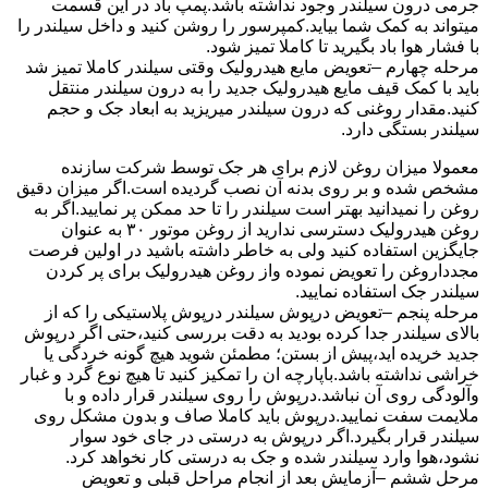
جرمی درون سیلندر وجود نداشته باشد.پمپ باد در این قسمت
میتواند به کمک شما بیاید.کمپرسور را روشن کنید و داخل سیلندر را
با فشار هوا باد بگیرید تا کاملا تمیز شود.
مرحله چهارم –تعویض مایع هیدرولیک وقتی سیلندر کاملا تمیز شد
باید با کمک قیف مایع هیدرولیک جدید را به درون سیلندر منتقل
کنید.مقدار روغنی که درون سیلندر میریزید به ابعاد جک و حجم
سیلندر بستگی دارد.
معمولا میزان روغن لازم برای هر جک توسط شرکت سازنده
مشخص شده و بر روی بدنه آن نصب گردیده است.اگر میزان دقیق
روغن را نمیدانید بهتر است سیلندر را تا حد ممکن پر نمایید.اگر به
روغن هیدرولیک دسترسی ندارید از روغن موتور ۳۰ به عنوان
جایگزین استفاده کنید ولی به خاطر داشته باشید در اولین فرصت
مجدداروغن را تعویض نموده واز روغن هیدرولیک برای پر کردن
سیلندر جک استفاده نمایید.
مرحله پنجم –تعویض درپوش سیلندر درپوش پلاستیکی را که از
بالای سیلندر جدا کرده بودید به دقت بررسی کنید،حتی اگر درپوش
جدید خریده اید،پیش از بستن؛ مطمئن شوید هیچ گونه خردگی یا
خراشی نداشته باشد.باپارچه ان را تمکیز کنید تا هیچ نوع گرد و غبار
وآلودگی روی آن نباشد.درپوش را روی سیلندر قرار داده و با
ملایمت سفت نمایید.درپوش باید کاملا صاف و بدون مشکل روی
سیلندر قرار بگیرد.اگر درپوش به درستی در جای خود سوار
نشود،هوا وارد سیلندر شده و جک به درستی کار نخواهد کرد.
مرحل ششم –آزمایش بعد از انجام مراحل قبلی و تعویض