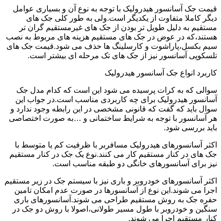
قیمت جک آسانسور هیدرولیک با توجه به نوع آن و بسیاری عوامل
دیگر کاملا متفاوت از یکدیگر است.ولی به طور کلی جک های
مستقیم به دلیل طویل تر بودن از جک های غیرمستقیم گران تر
هستند،که در عوض در جک های مستقیم هزینه های مربوط به نصب
سیم بکسل،پاراشوت و کارسلینگ ها حذف می شود.قیمت جک های
تلسکوپی آسانسور نیز از جک های تک مرحله ای بیشتر است.
کاربرد انواع جک آسانسور هیدرولیک
سوالی که به کرات پرسیده می شود این است که کدام مدل جک
آسانسور هیدرولیک برای چه کاربردی مناسب است.در جواب این
سوال باید که گفت که قانونی مشخصی در این رابطه وجود ندارد و
هر آسانسور با توجه به شرایط ساختمانی و …به صورت اختصاصی
باید بررسی شود.
اکثر آسانسورهای هیدرولیک مسافربر با ظرفیت کم یا متوسط با
جک های در کنار مستقیم کار می کنند.نوع یک جک در کنار مستقیم
نیز برای آسانسورهای خانگی دو طبقه مناسب است.
اکثر آسانسورهای خودروبر و باری نیز با سیستم جک در زیر مستقیم
اجرا می شوند.این نوع از آسانسورها در صورت عدم امکان تامین
حفره جک به روش مستقیم طراحی می شوند.آسانسورهای باری
سنگین و خودروبر با طول مسیر طولانی،اصولا با روش دو جک در
کنار مستقیم اجرا می شوند.