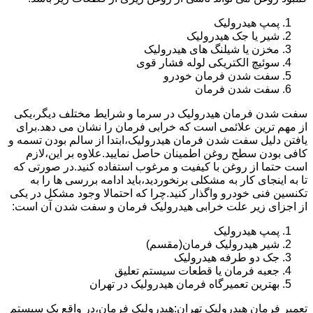
پمپ هیدرولیک
شیر یا جک هیدرولیک
مخزن یا شیلنگ های هیدرولیک
سوئیچ الکتریکی لوله فشار قوی
سفت شدن فرمان خودرو
سفت شدن فرمان
سفت شدن فرمان هیدرولیک در سرما و شرایط مختلف دیگر،یکی
از مهم ترین علائمی است که خرابی فرمان را نشان می دهد.برای
یافتن دلیل سفت شدن فرمان هیدرولیک،ابتدا از سالم بودن تسمه و
کافی بودن سطح روغن اطمینان حاصل نمایید.علاوه بر این،لازم
است حتما از روغن با کیفیت و مرغوب استفاده کنید.در صورتی که
تا به اینجای کار به مشکلی برنخوردید،باید ادامه بررسی ها را به
تکنسین فنی خودرو واگذار کنید.چرا که احتمالا وجود مشکل در یکی
از اجزای زیر علت خرابی هیدرولیک فرمان و سفت شدن آن است:
پمپ هیدرولیک
شیر هیدرولیک فرمان(مقسم)
جک دو طرفه هیدرولیک
جعبه فرمان یا قطعات سیستم تعلیق
بهترین تعمیرگاه فرمان هیدرولیک در تهران
تعمیر فرمان هیدرولیک تهران:هیدرولیک فرمان،در واقع یک سیستم