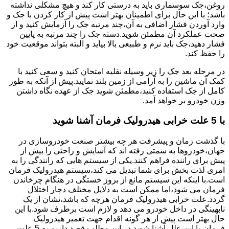
روغن،جک سوسماری باید به درستی کار کند و هیچ مشکلی نداشته
باشد؛ با این حال برای اطمینان بهتر است پیش از کار کردن با جک و
وارد آوردن فشار اضافی به آن،چند مرتبه جک را آزمایش کنید و از
صحت عملکرد آن مطمئن شوید.دسته جک را چند مرتبه به پایین
فشار دهید،جک باید نرم و طبیعی بالا بیاید و البته بتواند موقعیت خود
را حفظ کند.
در مرحله بعد جک را زیر وسیله نقلیه امتحان کنید و سعی کنید با
کمک آن ماشین را به آرامی از زمین بلند نمایید.پیش از آنکه به طور
کامل از جک استفاده کنید،مطمئن شوید جک از عهده نگاه داشتن
وزن خودرو بر خواهد آمد.
با 5 علت خرابی هیدرولیک فرمان آشنا شوید
با گذشت زمان و پیشرفت هر چه بیشتر صنعت خودروسازی در
جهان،خودروها به سمتی رفته اند که آسایش و راحتی را بیش از
پیش برای راننده فراهم کنند.یکی از سیستم هایی که رانندگی را به
امری لذت بخش برای شما تبدیل می کند،سیستم هیدرولیک فرمان
است.با اینکه این سیستم مانع از بروز خستگی در هنگام چرخاندن
فرمان می شود،اما ممکن است به دلایل مختلف دچار اختلال
گردد.علت خرابی هیدرولیک فرمان هرچه که باشد،نشان از یک
نابهینگی در داخل خودرو می دهد و لازم است برطرف شود.با این
حال بهتر است پیش از هر گونه اقدام جهت تعمیر هیدرولیک
فرمان،با این علل آشنا شوید.در این مطلب قصد داریم به 5 علت