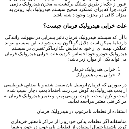
عبور از جک،از طریق شیلنگ برگشت،به مخزن هیدرولیک بازمی
گردد.چرا که برای عملکرد صحیح سیستم هیدرولیک باید روغن به
میزان کافی در مخزن وجود داشته باشد.
علت خرابی هیدرولیک فرمان چیست؟
با آن که سیستم هیدرولیک فرمان تاثیر بسزایی در سهولت رانندگی
دارد،اما ممکن است دلایل گوناگون سبب شوند تا این سیستم نتواند
عملکرد بهینه ای از خود به نمایش بگذارد.اگر تغییری در سیستم
هیدرولیک خودرو خود احساس کردید،علت خرابی هیدرولیک فرمان
می تواند یکی از موارد زیر باشد:
خرابی هیدرولیک فرمان
خرابی پمپ هیدرولیک
در صورتی که فرمان اتومبیل تان سفت شده و یا صدایی غیرطبیعی
از پمپ هیدرولیک به گوش می رسد،احتمالا پمپ دچار آسیب شده
است و لازم است تا جهت بررسی پمپ و تعمیر هیدرولیک فرمان به
مراکز فنی معتبر مراجعه نمایید.
استفاده از قطعات نامرغوب در هیدرولیک فرمان
متاسفانه اگر قطعات یدکی خودرو را از مراکز نامعتبر خریداری
کرده باشید،احتمال استفاده از قطعات نامرغوب در خودرو شما