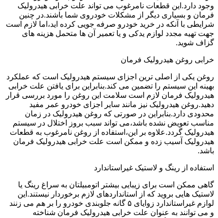
وجود دارد.این قطعات نامرغوب می تواند علت خرابی هیدرولیک
فرمان و بسیاری دیگر از مشکلات خودروی شما باشند.در چنین
شرایطی با آنکه در خرید خودرو صرفه جویی کرده اید،اما لازم است
جهت تهیه مجدد لوازم یدکی و یا تعمیر آن ها متحمل هزینه های
گزاف شوید.
خرابی روغن هیدرولیک فرمان
روغن یکی از اصلی ترین اجزای سیستم هیدرولیک است که عملکرد
بهینه این سیستم را تضمین می کند.بنابراین برای یافتن علت خرابی
هیدرولیک فرمان لازم است سلامت این روغن را مورد بررسی قرار
دهید.روغن هیدرولیک نیز مانند سایر اجزای خودرو عمر مفید
محدودی دارد.بنابراین در صورتی که روغن هیدرولیک در زمان
مناسب تعویض نشده باشد،می تواند سبب بروز اختلال در سیستم
هیدرولیک گردد.علاوه بر این،استفاده از روغن نامرغوب به قطعات
هیدرولیک آسیب زده و ممکن است علت خرابی هیدرولیک فرمان
باشد.
استفاده از رینگ و لاستیک غیراستاندارد
گاهی ممکن است برای زیبایی بیشتر اتومبیلتان به سراغ رینگ یا
لاستیک هایی بروید که از استانداردهای لازم برخوردار نیستند.این
لوازم غیراستاندارد زوایای ۵ گانه جلوبندی خودرو را بر هم می زنند
و می توانند به عنوان علت خرابی هیدرولیک فرمان شناخته