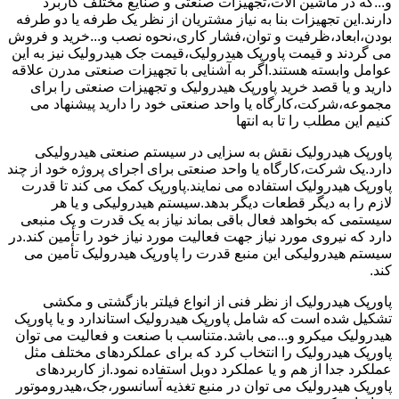
و...که در ماشین آلات،تجهیزات صنعتی و صنایع مختلف کاربرد
دارند.این تجهیزات بنا به نیاز مشتریان از نظر یک طرفه یا دو طرفه
بودن،ابعاد،ظرفیت و توان،فشار کاری،نحوه نصب و...خرید و فروش
می گردند و قیمت پاورپک هیدرولیک،قیمت جک هیدرولیک نیز به این
عوامل وابسته هستند.اگر به آشنایی با تجهیزات صنعتی مدرن علاقه
دارید و یا قصد خرید پاورپک هیدرولیک و تجهیزات صنعتی را برای
مجموعه،شرکت،کارگاه یا واحد صنعتی خود را دارید پیشنهاد می
کنیم این مطلب را تا به انتها
پاورپک هیدرولیک نقش به سزایی در سیستم صنعتی هیدرولیکی
دارد.یک شرکت،کارگاه یا واحد صنعتی برای اجرای پروژه خود از چند
پاورپک هیدرولیک استفاده می نمایند.پاورپک کمک می کند تا قدرت
لازم را به دیگر قطعات دیگر بدهد.سیستم هیدرولیکی و یا هر
سیستمی که بخواهد فعال باقی بماند نیاز به یک قدرت و یک منبعی
دارد که نیروی مورد نیاز جهت فعالیت مورد نیاز خود را تأمین کند.در
سیستم هیدرولیکی این منبع قدرت را پاورپک هیدرولیک تأمین می
کند.
پاورپک هیدرولیک از نظر فنی از انواع فیلتر بازگشتی و مکشی
تشکیل شده است که شامل پاورپک هیدرولیک استاندارد و یا پاورپک
هیدرولیک میکرو و...می باشد.متناسب با صنعت و فعالیت می توان
پاورپک هیدرولیک را انتخاب کرد که برای عملکردهای مختلف مثل
عملکرد جدا از هم و یا عملکرد دوبل استفاده نمود.از کاربردهای
پاورپک هیدرولیک می توان در منبع تغذیه آسانسور،جک،هیدروموتور