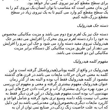
برای سطح مقطع کم نیز نیروی کمی نیاز خواهد بود.
این بدان معنی است که متناسب با توان انسان،یک نیروی کم را به
یک سطح مقطع کم وارد می کنیم تا به یک نیروی زیاد در سطح
مقطع بزرگ،غلبه کنیم.
دسته جک هیدرولیک
دسته جک نیز یک اهرم نوع دوم می باشد و مزیت مکانیکی مخصوص
به خود را دارد.دسته اهرم نیروی محرک را افزایش می دهد.بر جک
هیدرولیک نیروی مفید دسته وارد می شود و جک این نیرو را افزایش
می دهد.از این طریق مزیت مکانیکی کل دستگاه برابر مزیت
مکانیکی این دو قسمت می باشد.
مفهوم کلمه هیدرولیک
هیدرولیک در واقع از کلمه یونانی(هیدرو)شکل گرفته است و این
کلمه به معنی جریان حرکات مایعات می باشد.در قرن های گذشته
مقصود از کلمه هیدرولیک فقط آب بوده و البته بعد از گذر زمان
عنوان هیدرولیک مفهوم بیشتری گرفته و معنی و مفهوم آن بررسی
در مورد بهره برداری بیشتری از آب و حرکت دادن چرخ های آبی و
مهندسی آب بوده است.مفهوم هیدرولیک در این قرن دیگر فقط به
معنی آب نیست بلکه دامنه وسیع تری بخود گرفته و شامل قواعد و
کاربرد مایعات دیگری،بخصوص(روغن معدنی)می باشد،به این دلیل
که آب به علت خاصیت زنگ زدگی،در صنایع نمی توان از آن به