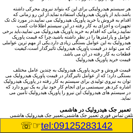
هر سیستم هیدرولیکی برای این که بتواند نیروی محرکی داشته
باشد،باید از پاورپک هیدرولیک استفاده نماید.از این رو زمانی که
اقدام به فروش یا خرید پاورپک هیدرولیک می نمایید،در مورد تک تک
تجهیزات و اجزای به کار رفته در این سیستم اطلاعات کسب
نمایید.زمانی که اقدام به خرید پاورپک هیدرولیک می نمایید،باید برخی
عوامل و پارامترها را در نظر داشته باشید،چرا که قیمت پاورپک
هیدرولیک به این عوامل بستگی زیادی دارد.یکی از مهم ترین عواملی
که می تواند در قیمت پاورپک هیدرولیک تاثیرگذار است،کیفیت
قطعات به کار رفته در آن می باشد.
قیمت خرید پاورپک هیدرولیک
قیمت فروش و خرید پاورپک هیدرولیک به چندین عامل مختلف
بستگی دارد؛ که از عوامل تاثیرگذار در قیمت پاورپک هیدرولیک می
توان به نیروی تولیدی برای سیستم به کار رفته در پاورپک هیدرولیک
اشاره کرد.هر سیستمی برای انجام کار خود نیاز به یک نیرو دارد که
در سیستم های هیدرولیک این نیرو را پاورپک هیدرولیک تأمین می
نماید.
تعمیر جک هیدرولیک در هاشمی
تلفن تماس فوری
تعمیر جک هاشمی,تعمیر جک هیدرولیک هاشمی
وسیله‎ای که با عملکرد خود موجب بلند شدن اهرم و یا وزن سنگین
☞☏
tel:09125283142
در یک قسمت می گردد را جک هیدرولیک می نامند.جک هیدرولیک
نیاز به برق داشته و در بعضی مواقع با استفاده از روغن کار می