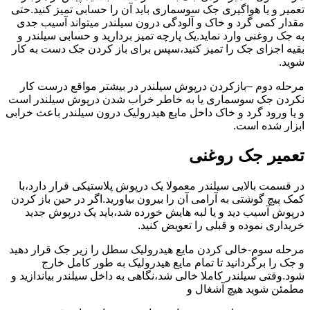
تعمیر و یا هواگیری جک سوسماری باید آن را حسابی تمیز کنید.حتی
مقدار کمی گرد و خاک و آلودگی درون سیلندر میتواند آسیب جدی
به جک روغنی وارد نماید.یک پارچه تمیز بردارید و حسابی سیلندر و
بقیه اجزای جک را تمیز کنید،سپس برای باز کردن جک دست به کار
شوید.
مرحله دوم –بازکردن درپوش سیلندر در بیشتر مواقع درست کار
نکردن جک سوسماری یا به خاطر خراب شدن درپوش سیلندر است
و یا ورود گرد و خاک داخل مایع هیدرولیک درون سیلندر باعث خرابی
ابزار شده است.
تعمیر جک روغنی
در قسمت بالایی سیلندر معمولا یک درپوش پلاستیکی قرار دارد،با
کمک پیچ گوشتی به آرامی آن را بیرون بیاورید.اگر در حین باز کردن
درپوش آسیب دید و یا لبه هایش خورده شد،باید یک درپوش جدید
خریداری نموده و قبلی را تعویض کنید.
مرحله سوم-خالی کردن مایع هیدرولیک سطل را زیر جک قرار دهید
و جک را برگردانید تا تمام مایع هیدرولیک به طور کامل خارج
شود.وقتی سیلندر کاملا خالی شد،نگاهی به داخل سیلندر بیاندازید و
مطمئن شوید هیچ آشغال و