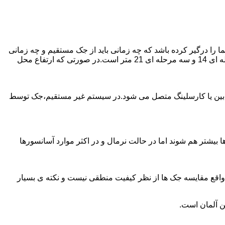
را درگیر کرده باشد که چه زمانی باید از جک مستقیم و چه زمانی
از جک غیرمستقیم استفاده کنیم؟ جک های مستقیم تا 21 متر را ساپورت می کنند و این مقدار در جک تلسکوپی تک مرحله ای 7 متر،دو مرحله ای 14 و سه مرحله ای 21 متر است.در صورتی که ارتفاع محل
ابین یا کارسلینگ متصل می شود.در سیستم غیر مستقیم،جک توسط
بیشتر هم شوند اما در حالت نرمال و در اکثر موارد آسانسورها
ر واقع مقایسه جک ها از نظر کیفیت منطقی نیست و نکته ی بسیار
ن آلمان است.