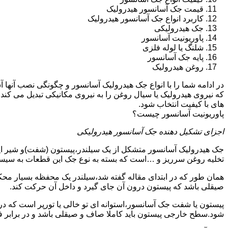
قیمت جک آسانسور هیدرولیک
کاربرد انواع جک آسانسور هیدرولیک
جک هیدرولیکی
پاوریونیت آسانسور
شلنگ یا لوله فلزی
پایه جک آسانسور
روغن هیدرولیک
در ادامه شما را با انواع جک هیدرولیک آسانسور و چگونگی نصب آنه
که نیروی هیدرولیک یا سیال روغن را به نیروی مکانیکی تبدیل می کند
های با کیفیت انتخاب شود.
پاوریونیت آسانسور چیست؟
اجزای تشکیل دهنده جک آسانسور هیدرولیکی
جک هیدرولیک آسانسور متشکل از یک سیلندر،پیستون (شفت)و شیر ای
تخلیه روغن سرریز و …است که بسته به نوع جک این قطعات به سیس
همان طور که در ابتدای مقاله گفته شد،سیلندر یک محفظه بسیار مح
صیقلی باشد که پیستون درون آن جای گیرد و داخل آن حرکت کند.
پیستون یا شفت جک آسانسور،استوانه ای تو خالی یا تورپر است که د
شود.سطح خارجی پیستون باید کاملا صاف و صیقلی باشد و در برابر ف