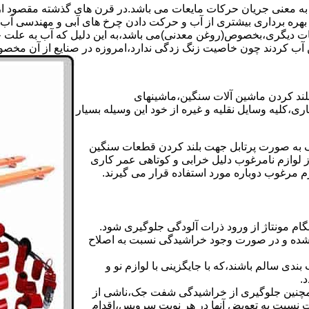
 به معنی جریان حرکات مایعات می باشد.در قرن های گذشته مقصود از ک
بهره برداری بیشتری از آب و حرکت دادن چرخ های آبی و مهندسی آب 
عات دیگری،بخصوص(روغن معدنی)می باشد،به این دلیل که آب به علت خا
 آب کردند چون خاصیت زنگ زدگی ندارد،امروزه در صنایع از آن مخصوصا
بلند کردن ماشین آلات سنگین،ماشینهای
ی،کلیه وسایل نقلیه و غیره از خود این وسیله بسیار
 و مشابه جک های اینرپک به صورت پرتابل جهت بلند کردن قطعات سنگین
ز لوازم نامرغوب دلیل خرابی و کوتاهی عمر کاری
م مرغوب دوباره مورد استفاده قرار می گیرند.
ام مونتاژ از ورود ذرات آلودگی جلوگیری شود.
ده و در صورت وجود خراشیدگی نسبت به اصلاح
دی سالم باشند،که با جایگزینی با لوازم نو و
.
مچنین جلوگیری از خراشیدگی شفت جک،ناشی از
ست نسبت به تعویض آنها در هر نوبت سرویس،اقدام