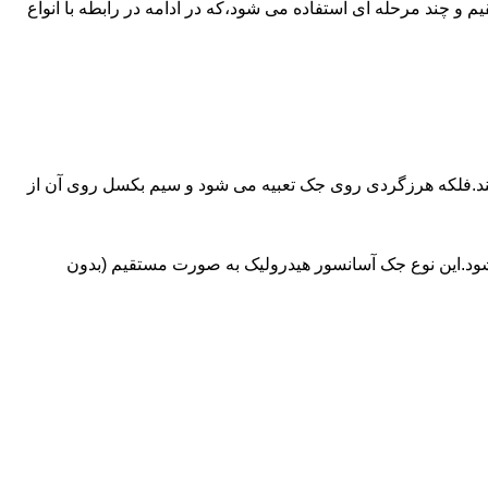
ای آسانسورهایی که ظرفیتشان بیش از 30 تن است از جک های غیرمستقیم و چند مرحله ای استفاده می شود،که در ادامه در رابطه با انواع
کند.فلکه هرزگردی روی جک تعبیه می شود و سیم بکسل روی آن از
شود.این نوع جک آسانسور هیدرولیک به صورت مستقیم (بدون