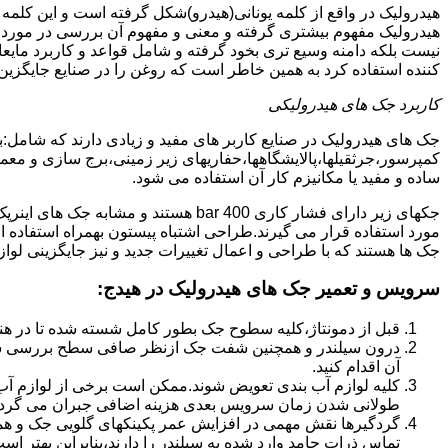
هیدرولیک در واقع از کلمه یونانی(هیدرو)شکل گرفته است و این کلمه
هیدرولیک مفهوم بیشتری گرفته و معنی و مفهوم آن بررسی در مورد 
نیست بلکه دامنه وسیع تری بخود گرفته و شامل قواعد و کاربرد مای
کننده استفاده کرد به همین خاطر است که روغن را در صنایع جایگزین
کاربرد جک های هیدرولیکی
جک های هیدرولیک در صنایع کاربر های مفید و زیادی دارند که شامل:
کمپرسور،جرثقیلها،پالایشگاهها،حفاریهای زیر زمینی،برج سازی و معمار
ساده و مفید یا مکانیزم کار آن استفاده می شود.
جکهای زیر دارای فشار کاری 400 bar هستند
مورد استفاده قرار می گیرند.طراحی اشتباه پیستون بهمراه استفاده ا
جک ها هستند که با طراحی و اعمال تغییرات جدید و نیز جایگزینی لواز
سرویس و تعمیر جک های هیدرولیک در هیدج
:
قبل از دمونتاژ،کلیه سطوح جک بطور کامل شسته شده تا در هنگ
درون سیلندر و همچنین شفت جک ازنظر صافی سطح بررسی ش
آن اقدام کنید.
کلیه لوازم آب بندی تعویض شوند.ممکن است برخی از لوازم آب بن
طولانی شدن زمان سرویس بعدی هزینه اضافی جبران می گردد
گردگیرها نقش مهمی در افزایش عمر پکینکهای گلویی جک و ه
تماس ذرات جامد وارد شده به سیلندر را دارند،بنابراین بهتر ا