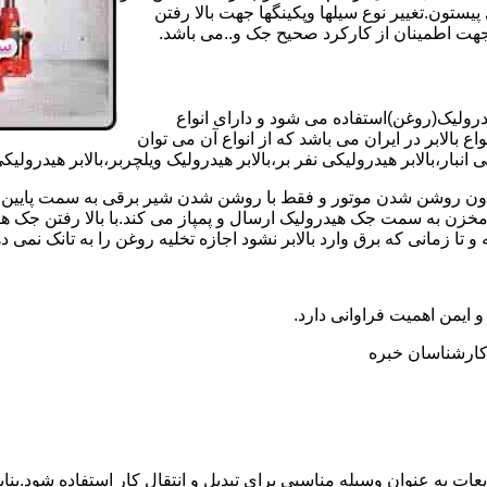
تون.تغییر نوع سیلها وپکینگها جهت بالا رفتن
هت اطمینان از کارکرد صحیح جک و..می باشد.
یدرولیک(روغن)استفاده می شود و دارای انواع
ع بالابر در ایران می باشد که از انواع آن می توان
 انبار،بالابر هیدرولیکی نفر بر،بالابر هیدرولیک ویلچربر،بالابر هیدرول
و بدون روشن شدن موتور و فقط با روشن شدن شیر برقی به سمت پایین 
ن به سمت جک هیدرولیک ارسال و پمپاز می کند.با بالا رفتن جک هیدو
 زمانی که برق وارد بالابر نشود اجازه تخلیه روغن را به تانک نمی ده
 و ایمن اهمیت فراوانی دارد.
ر کارشناسان خبره
عات به عنوان وسیله مناسبی برای تبدیل و انتقال کار استفاده شود.بناب