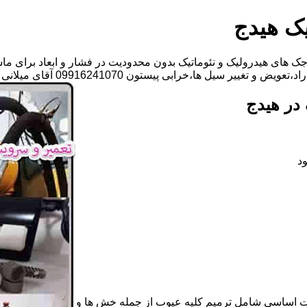
یک هیدج
ک های هیدرولیک و نئوماتیک بدون محدودیت در فشار و ابعاد برای ما
یر سیل ها،خرابی پیستون 09916241070 آقای میلانی
در هیدج
د
ات اساسی شامل ترمیم کلیه عیوب از جمله خش ها و