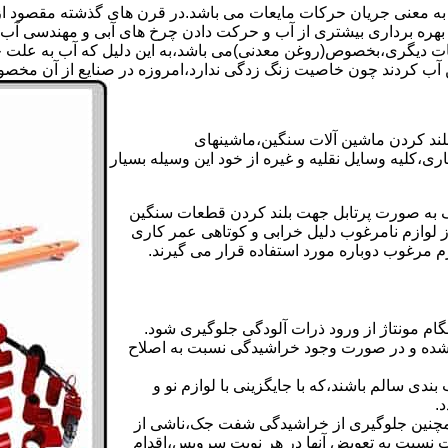
 به معنی جریان حرکات مایعات می باشد.در قرن های گذشته مقصود از ک
بهره برداری بیشتری از آب و حرکت دادن چرخ های آبی و مهندسی آب 
عات دیگری،بخصوص(روغن معدنی)می باشد،به این دلیل که آب به علت خا
 آب کردند چون خاصیت زنگ زدگی ندارد،امروزه در صنایع از آن مخصوصا
بلند کردن ماشین آلات سنگین،ماشینهای
ی،کلیه وسایل نقلیه و غیره از خود این وسیله بسیار
 و مشابه جک های اینرپک به صورت پرتابل جهت بلند کردن قطعات سنگین
ز لوازم نامرغوب دلیل خرابی و کوتاهی عمر کاری
م مرغوب دوباره مورد استفاده قرار می گیرند.
ام مونتاژ از ورود ذرات آلودگی جلوگیری شود.
ده و در صورت وجود خراشیدگی نسبت به اصلاح
دی سالم باشند،که با جایگزینی با لوازم نو و
.
مچنین جلوگیری از خراشیدگی شفت جک،ناشی از
ست نسبت به تعویض آنها در هر نوبت سرویس،اقدام