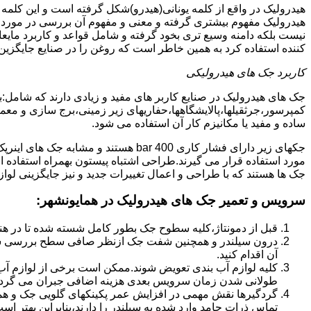
هیدرولیک در واقع از کلمه یونانی(هیدرو)شکل گرفته است و این کلمه
هیدرولیک مفهوم بیشتری گرفته و معنی و مفهوم آن بررسی در مورد 
نیست بلکه دامنه وسیع تری بخود گرفته و شامل قواعد و کاربرد مای
کننده استفاده کرد به همین خاطر است که روغن را در صنایع جایگزین
کاربرد جک های هیدرولیکی
جک های هیدرولیک در صنایع کاربر های مفید و زیادی دارند که شامل:
کمپرسور،جرثقیلها،پالایشگاهها،حفاریهای زیر زمینی،برج سازی و معمار
ساده و مفید یا مکانیزم کار آن استفاده می شود.
جکهای زیر دارای فشار کاری 400 bar هستند
مورد استفاده قرار می گیرند.طراحی اشتباه پیستون بهمراه استفاده ا
جک ها هستند که با طراحی و اعمال تغییرات جدید و نیز جایگزینی لواز
سرویس و تعمیر جک های هیدرولیک در همایونشهر
:
قبل از دمونتاژ،کلیه سطوح جک بطور کامل شسته شده تا در هنگ
درون سیلندر و همچنین شفت جک ازنظر صافی سطح بررسی ش
آن اقدام کنید.
کلیه لوازم آب بندی تعویض شوند.ممکن است برخی از لوازم آب بن
طولانی شدن زمان سرویس بعدی هزینه اضافی جبران می گردد
گردگیرها نقش مهمی در افزایش عمر پکینکهای گلویی جک و ه
تماس ذرات جامد وارد شده به سیلندر را دارند،بنابراین بهتر ا