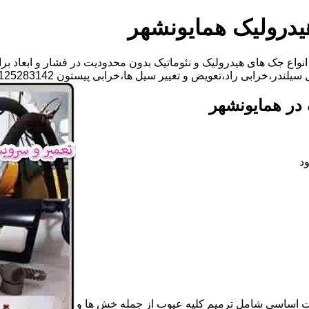
یدرولیک همایونشهر
واع جک های هیدرولیک و نئوماتیک بدون محدودیت در فشار و ابعاد بر
د،تعویض و تغییر سیل ها،خرابی پیستون 09125283142 آقای مهدی ابراهیمی
در همایونشهر
د
ات اساسی شامل ترمیم کلیه عیوب از جمله خش ها و