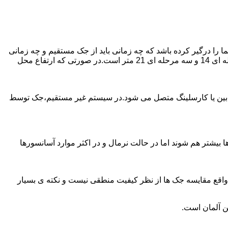
را درگیر کرده باشد که چه زمانی باید از جک مستقیم و چه زمانی
از جک غیرمستقیم استفاده کنیم؟ جک های مستقیم تا 21 متر را ساپورت می کنند و این مقدار در جک تلسکوپی تک مرحله ای 7 متر،دو مرحله ای 14 و سه مرحله ای 21 متر است.در صورتی که ارتفاع محل
ابین یا کارسلینگ متصل می شود.در سیستم غیر مستقیم،جک توسط
بیشتر هم شوند اما در حالت نرمال و در اکثر موارد آسانسورها
ر واقع مقایسه جک ها از نظر کیفیت منطقی نیست و نکته ی بسیار
ن آلمان است.