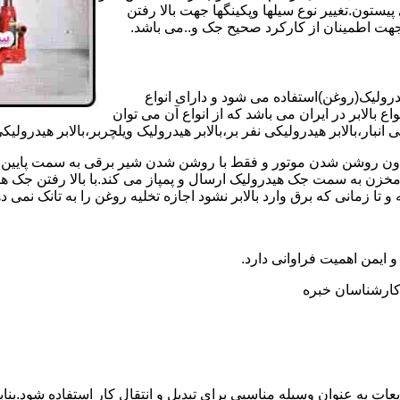
تون.تغییر نوع سیلها وپکینگها جهت بالا رفتن
هت اطمینان از کارکرد صحیح جک و..می باشد.
یدرولیک(روغن)استفاده می شود و دارای انواع
ع بالابر در ایران می باشد که از انواع آن می توان
 انبار،بالابر هیدرولیکی نفر بر،بالابر هیدرولیک ویلچربر،بالابر هیدرول
و بدون روشن شدن موتور و فقط با روشن شدن شیر برقی به سمت پایین 
ن به سمت جک هیدرولیک ارسال و پمپاز می کند.با بالا رفتن جک هیدو
 زمانی که برق وارد بالابر نشود اجازه تخلیه روغن را به تانک نمی ده
 و ایمن اهمیت فراوانی دارد.
ر کارشناسان خبره
عات به عنوان وسیله مناسبی برای تبدیل و انتقال کار استفاده شود.بناب