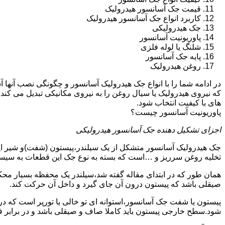
قیمت جک آسانسور هیدرولیک
کاربرد انواع جک آسانسور هیدرولیک
جک هیدرولیکی
پاوریونیت آسانسور
شلنگ یا لوله فلزی
پایه جک آسانسور
روغن هیدرولیک
در ادامه شما را با انواع جک هیدرولیک آسانسور و چگونگی نصب آنه
که نیروی هیدرولیک یا سیال روغن را به نیروی مکانیکی تبدیل می کند
های با کیفیت انتخاب شود.
پاوریونیت آسانسور چیست؟
اجزای تشکیل دهنده جک آسانسور هیدرولیکی
جک هیدرولیک آسانسور متشکل از یک سیلندر،پیستون (شفت)و شیر ای
تخلیه روغن سرریز و …است که بسته به نوع جک این قطعات به سیس
همان طور که در ابتدای مقاله گفته شد،سیلندر یک محفظه بسیار مح
صیقلی باشد که پیستون درون آن جای گیرد و داخل آن حرکت کند.
پیستون یا شفت جک آسانسور،استوانه ای تو خالی یا تورپر است که د
شود.سطح خارجی پیستون باید کاملا صاف و صیقلی باشد و در برابر ف