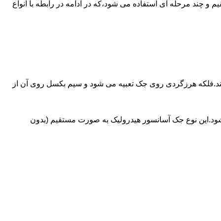
ای آسانسورهایی که ظرفیتشان بیش از 30 تن است از جک های غیرمستقیم و چند مرحله ای استفاده می شود،که در ادامه در رابطه با انواع
کند.فلکه هرزگردی روی جک تعبیه می شود و سیم بکسل روی آن از
شود.این نوع جک آسانسور هیدرولیک به صورت مستقیم (بدون