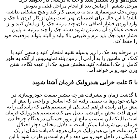
مرحل ششم –آزمایش بعد از انجام مراحل قبلی و تعویض
روغن،جک سوسماری باید به درستی کار کند و هیچ مشکلی نداشته
باشد؛ با این حال برای اطمینان بهتر است پیش از کار کردن با جک و
وارد آوردن فشار اضافی به آن،چند مرتبه جک را آزمایش کنید و از
صحت عملکرد آن مطمئن شوید.دسته جک را چند مرتبه به پایین
فشار دهید،جک باید نرم و طبیعی بالا بیاید و البته بتواند موقعیت خود
را حفظ کند.
در مرحله بعد جک را زیر وسیله نقلیه امتحان کنید و سعی کنید با
کمک آن ماشین را به آرامی از زمین بلند نمایید.پیش از آنکه به طور
کامل از جک استفاده کنید،مطمئن شوید جک از عهده نگاه داشتن
وزن خودرو بر خواهد آمد.
با 5 علت خرابی هیدرولیک فرمان آشنا شوید
با گذشت زمان و پیشرفت هر چه بیشتر صنعت خودروسازی در
جهان،خودروها به سمتی رفته اند که آسایش و راحتی را بیش از
پیش برای راننده فراهم کنند.یکی از سیستم هایی که رانندگی را به
امری لذت بخش برای شما تبدیل می کند،سیستم هیدرولیک فرمان
است.با اینکه این سیستم مانع از بروز خستگی در هنگام چرخاندن
فرمان می شود،اما ممکن است به دلایل مختلف دچار اختلال
گردد.علت خرابی هیدرولیک فرمان هرچه که باشد،نشان از یک
نابهینگی در داخل خودرو می دهد و لازم است برطرف شود.با این