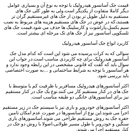
قیمت جک آسانسور هیدرولیک با توجه به نوع آن و بسیاری عوامل
دیگر کاملا متفاوت از یکدیگر است.ولی به طور کلی جک های
مستقیم به دلیل طویل تر بودن از جک های غیرمستقیم گران تر
هستند،که در عوض در جک های مستقیم هزینه های مربوط به نصب
سیم بکسل،پاراشوت و کارسلینگ ها حذف می شود.قیمت جک های
تلسکوپی آسانسور نیز از جک های تک مرحله ای بیشتر است.
کاربرد انواع جک آسانسور هیدرولیک
سوالی که به کرات پرسیده می شود این است که کدام مدل جک
آسانسور هیدرولیک برای چه کاربردی مناسب است.در جواب این
سوال باید که گفت که قانونی مشخصی در این رابطه وجود ندارد و
هر آسانسور با توجه به شرایط ساختمانی و …به صورت اختصاصی
باید بررسی شود.
اکثر آسانسورهای هیدرولیک مسافربر با ظرفیت کم یا متوسط با
جک های در کنار مستقیم کار می کنند.نوع یک جک در کنار مستقیم
نیز برای آسانسورهای خانگی دو طبقه مناسب است.
اکثر آسانسورهای خودروبر و باری نیز با سیستم جک در زیر مستقیم
اجرا می شوند.این نوع از آسانسورها در صورت عدم امکان تامین
حفره جک به روش مستقیم طراحی می شوند.آسانسورهای باری
سنگین و خودروبر با طول مسیر طولانی،اصولا با روش دو جک در
کنار مستقیم اجرا می شوند.