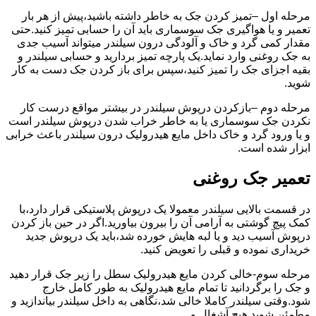
مرحله اول –تمیز کردن جک به خاطر داشته باشید،پیش از هر بار
تعمیر و یا هواگیری جک سوسماری باید آن را حسابی تمیز کنید.حتی
مقدار کمی گرد و خاک و آلودگی درون سیلندر میتواند آسیب جدی
به جک روغنی وارد نماید.یک پارچه تمیز بردارید و حسابی سیلندر و
بقیه اجزای جک را تمیز کنید،سپس برای باز کردن جک دست به کار
شوید.
مرحله دوم –بازکردن درپوش سیلندر در بیشتر مواقع درست کار
نکردن جک سوسماری یا به خاطر خراب شدن درپوش سیلندر است
و یا ورود گرد و خاک داخل مایع هیدرولیک درون سیلندر باعث خرابی
ابزار شده است.
تعمیر جک روغنی
در قسمت بالایی سیلندر معمولا یک درپوش پلاستیکی قرار دارد،با
کمک پیچ گوشتی به آرامی آن را بیرون بیاورید.اگر در حین باز کردن
درپوش آسیب دید و یا لبه هایش خورده شد،باید یک درپوش جدید
خریداری نموده و قبلی را تعویض کنید.
مرحله سوم-خالی کردن مایع هیدرولیک سطل را زیر جک قرار دهید
و جک را برگردانید تا تمام مایع هیدرولیک به طور کامل خارج
شود.وقتی سیلندر کاملا خالی شد،نگاهی به داخل سیلندر بیاندازید و
مطمئن شوید هیچ آشغال و