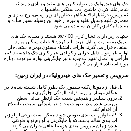
جک های هیدرولیک در صنایع کاربر های مفید و زیادی دارند که
شامل:بلند کردن ماشین آلات سنگین،ماشینهای
کمپرسور،جرثقیلها،پالایشگاهها،حفاریهای زیر زمینی،برج سازی و
معماری،کلیه وسایل نقلیه و غیره از خود این وسیله بسیار ساده و
مفید یا مکانیزم کار آن استفاده می شود.
جکهای زیر دارای فشار کاری 400 bar هستند و مشابه جک های
اینرپک به صورت پرتابل جهت بلند کردن قطعات سنگین مورد
استفاده قرار می گیرند.طراحی اشتباه پیستون بهمراه استفاده از
لوازم نامرغوب دلیل خرابی و کوتاهی عمر کاری جک ها هستند که با
طراحی و اعمال تغییرات جدید و نیز جایگزینی لوازم مرغوب دوباره
مورد استفاده قرار می گیرند.
سرویس و تعمیر جک های هیدرولیک در ایران زمین
:
قبل از دمونتاژ،کلیه سطوح جک بطور کامل شسته شده تا در
هنگام مونتاژ از ورود ذرات آلودگی جلوگیری شود.
درون سیلندر و همچنین شفت جک ازنظر صافی سطح
بررسی شده و در صورت وجود خراشیدگی نسبت به اصلاح
آن اقدام کنید.
کلیه لوازم آب بندی تعویض شوند.ممکن است برخی از لوازم
آب بندی سالم باشند،که با جایگزینی با لوازم نو و طولانی
شدن زمان سرویس بعدی هزینه اضافی جبران می گردد.