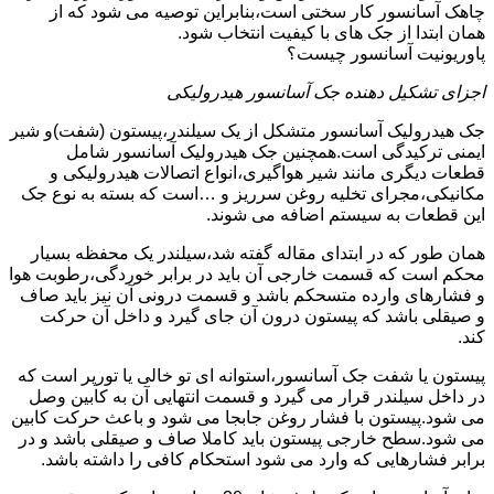
چاهک آسانسور کار سختی است،بنابراین توصیه می شود که از
همان ابتدا از جک های با کیفیت انتخاب شود.
پاوریونیت آسانسور چیست؟
اجزای تشکیل دهنده جک آسانسور هیدرولیکی
جک هیدرولیک آسانسور متشکل از یک سیلندر،پیستون (شفت)و شیر
ایمنی ترکیدگی است.همچنین جک هیدرولیک آسانسور شامل
قطعات دیگری مانند شیر هواگیری،انواع اتصالات هیدرولیکی و
مکانیکی،مجرای تخلیه روغن سرریز و …است که بسته به نوع جک
این قطعات به سیستم اضافه می شوند.
همان طور که در ابتدای مقاله گفته شد،سیلندر یک محفظه بسیار
محکم است که قسمت خارجی آن باید در برابر خوردگی،رطوبت هوا
و فشارهای وارده متسحکم باشد و قسمت درونی آن نیز باید صاف
و صیقلی باشد که پیستون درون آن جای گیرد و داخل آن حرکت
کند.
پیستون یا شفت جک آسانسور،استوانه ای تو خالی یا تورپر است که
در داخل سیلندر قرار می گیرد و قسمت انتهایی آن به کابین وصل
می شود.پیستون با فشار روغن جابجا می شود و باعث حرکت کابین
می شود.سطح خارجی پیستون باید کاملا صاف و صیقلی باشد و در
برابر فشارهایی که وارد می شود استحکام کافی را داشته باشد.