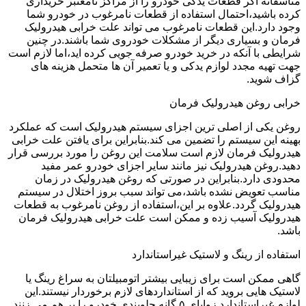
متاسفانه اگر قطعات یدکی خودرو را از مراکز نامعتبر خریداری
کرده باشید،احتمال استفاده از قطعات نامرغوب در خودرو شما
وجود دارد.این قطعات نامرغوب می تواند علت خرابی هیدرولیک
فرمان و بسیاری دیگر از مشکلات خودروی شما باشند.در چنین
شرایطی با آنکه در خرید خودرو صرفه جویی کرده اید،اما لازم است
جهت تهیه مجدد لوازم یدکی و یا تعمیر آن ها متحمل هزینه های
گزاف شوید.
خرابی روغن هیدرولیک فرمان
روغن یکی از اصلی ترین اجزای سیستم هیدرولیک است که عملکرد
بهینه این سیستم را تضمین می کند.بنابراین برای یافتن علت خرابی
هیدرولیک فرمان لازم است سلامت این روغن را مورد بررسی قرار
دهید.روغن هیدرولیک نیز مانند سایر اجزای خودرو عمر مفید
محدودی دارد.بنابراین در صورتی که روغن هیدرولیک در زمان
مناسب تعویض نشده باشد،می تواند سبب بروز اختلال در سیستم
هیدرولیک گردد.علاوه بر این،استفاده از روغن نامرغوب به قطعات
هیدرولیک آسیب زده و ممکن است علت خرابی هیدرولیک فرمان
باشد.
استفاده از رینگ و لاستیک غیراستاندارد
گاهی ممکن است برای زیبایی بیشتر اتومبیلتان به سراغ رینگ یا
لاستیک هایی بروید که از استانداردهای لازم برخوردار نیستند.این
لوازم غیراستاندارد زوایای ۵ گانه جلوبندی خودرو را بر هم می زنند