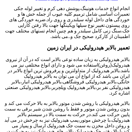
انجام انواع خدمات هونینگ،پوشش دهی کرم و تغییر لوله جکی
تعمیرات اساسی شامل ترمیم کلیه عیوب از جمله خش ها و
خوردگی های داخل لوله سیلندری و روی راد.ضربه خوردگی های
روی پیستون.تغییر نوع سیلها وپکینگها جهت بالا رفتن کارایی
جک،سنگ زنی کامل سیلندر و هم چنین انجام تستهای مختلف جهت
اطمینان از کارکرد صحیح جک و..می باشد.
تعمیر بالابر هیدرولیکی در ایران زمین
بالابر هیدرولیکی به زبان ساده نوعی بالابر است که در آن از نیروی
هیدرولیک(روغن)استفاده می شود و دارای انواع مختلفی نیز می
باشد.بالابر هیدرولیک از متداولترین و پرفروش ترین انواع بالابر در
ایران می باشد که از انواع آن می توان به بالابر هیدرولیک
خانگی،بالابر هیدرولیکی فروشگاهی،بالابر هیدرولیکی انبار،بالابر
هیدرولیکی نفر بر،بالابر هیدرولیک ویلچربر،بالابر هیدرولیکی صنعتی
اشاره کرد.
بالابر هیدرولیکی با روشن شدن موتور بالابر به بالا حرکت می کند و
بدون روشن شدن موتور و فقط با روشن شدن شیر برقی به سمت
پایین حرکت می کند.در حرکت به سمت بالا در سیستم بالابر
هیدرولیک،با چرخش موتور،پمپ هیدرولیک نیز به چرخش در می آید
و روغن داخل مخزن به سمت جک هیدرولیک ارسال و پمپاز می
کند.با بالا رفتن جک هیدورلیک بالابر های هیدرولیک نیز به حرکت در