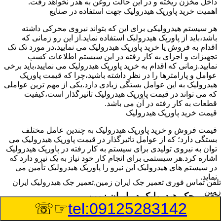
داخل مخزن ریخته و در این حالت روغن به هدر نخواهد رفت.
اهمیت خرید پاورپک هیدرولیک جهت استفاده در صنایع
هر سیستم هیدرولیکی برای این که بتواند نیروی محرکی داشته
باشد،باید از پاورپک هیدرولیک استفاده نماید.از این رو زمانی که
اقدام به فروش یا خرید پاورپک هیدرولیک می نمایید،در مورد تک تک
تجهیزات و اجزای به کار رفته در این سیستم اطلاعات کسب
نمایید.زمانی که اقدام به خرید پاورپک هیدرولیک می نمایید،باید برخی
عوامل و پارامترها را در نظر داشته باشید،چرا که قیمت پاورپک
هیدرولیک به این عوامل بستگی زیادی دارد.یکی از مهم ترین عواملی
که می تواند در قیمت پاورپک هیدرولیک تاثیرگذار است،کیفیت
قطعات به کار رفته در آن می باشد.
قیمت خرید پاورپک هیدرولیک
قیمت فروش و خرید پاورپک هیدرولیک به چندین عامل مختلف
بستگی دارد؛ که از عوامل تاثیرگذار در قیمت پاورپک هیدرولیک می
توان به نیروی تولیدی برای سیستم به کار رفته در پاورپک هیدرولیک
اشاره کرد.هر سیستمی برای انجام کار خود نیاز به یک نیرو دارد که
در سیستم های هیدرولیک این نیرو را پاورپک هیدرولیک تأمین می
نماید.
تلفن تماس فوری
تعمیر جک ایران زمین,تعمیر جک هیدرولیک ایران
زمین
تعمیر جک هیدرولیک در ایران زمین
☞☏
tel:09125283142
وسیله‎ای که با عملکرد خود موجب بلند شدن اهرم و یا وزن سنگین