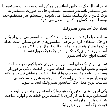
نحوه اتصال جک به کابین آسانسور ممکن است به صورت مستقیم یا
غیر مستقیم باشد.در سیستم مستقیم،جک به صورت مستقیم به
یوک کابین یا کارسلینگ متصل می شود.در سیستم غیر مستقیم،جک
توسط سیم بکسل به کابین متصل می شود.
تعداد جک آسانسور هیدرولیک
متناسب با ظرفیت بار،وزن و ابعاد کابین آسانسور می توان از یک یا
دو جک استفاده کرد.در برخی آسانسورهای خاص ممکن است تعداد
جک ها بیشتر هم شوند اما در حالت نرمال و در اکثر موارد
آسانسورها دارای یک جک و یا دو جک (جک دوبل)هستند.
کیفیت انواع جک آسانسور
تمامی انواع جک های آسانسور در صورتی که با کیفیت بالا ساخته
شوند و نصب آنها به درستی انجام شود،از کیفیت بالایی برخوردار
هستند.در واقع مقایسه جک ها از نظر کیفیت منطقی نیست و نکته
ی بسیار مهم است این است که با توجه به شرایط ساختمانی
مناسب ترین مدل جک آسانسور هیدرولیک انتخاب شود.
یکی از برندهای معتبر جک هیدرولیک آسانسور،برند هودپا لیفت
است.این برند با به کارگیری با کیفیت ترین قطعات و لوازم،ساخت
شرکت بلین آلمان است.
قیمت جک آسانسور هیدرولیک