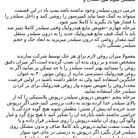
جرمی درون سیلندر وجود نداشته باشد.پمپ باد در این قسمت
میتواند به کمک شما بیاید.کمپرسور را روشن کنید و داخل سیلندر را
با فشار هوا باد بگیرید تا کاملا تمیز شود.
مرحله چهارم –تعویض مایع هیدرولیک وقتی سیلندر کاملا تمیز شد
باید با کمک قیف مایع هیدرولیک جدید را به درون سیلندر منتقل
کنید.مقدار روغنی که درون سیلندر میریزید به ابعاد جک و حجم
سیلندر بستگی دارد.
معمولا میزان روغن لازم برای هر جک توسط شرکت سازنده
مشخص شده و بر روی بدنه آن نصب گردیده است.اگر میزان دقیق
روغن را نمیدانید بهتر است سیلندر را تا حد ممکن پر نمایید.اگر به
روغن هیدرولیک دسترسی ندارید از روغن موتور ۳۰ به عنوان
جایگزین استفاده کنید ولی به خاطر داشته باشید در اولین فرصت
مجدداروغن را تعویض نموده واز روغن هیدرولیک برای پر کردن
سیلندر جک استفاده نمایید.
مرحله پنجم –تعویض درپوش سیلندر درپوش پلاستیکی را که از
بالای سیلندر جدا کرده بودید به دقت بررسی کنید،حتی اگر درپوش
جدید خریده اید،پیش از بستن؛ مطمئن شوید هیچ گونه خردگی یا
خراشی نداشته باشد.باپارچه ان را تمکیز کنید تا هیچ نوع گرد و غبار
وآلودگی روی آن نباشد.درپوش را روی سیلندر قرار داده و با
ملایمت سفت نمایید.درپوش باید کاملا صاف و بدون مشکل روی
سیلندر قرار بگیرد.اگر درپوش به درستی در جای خود سوار
نشود،هوا وارد سیلندر شده و جک به درستی کار نخواهد کرد.