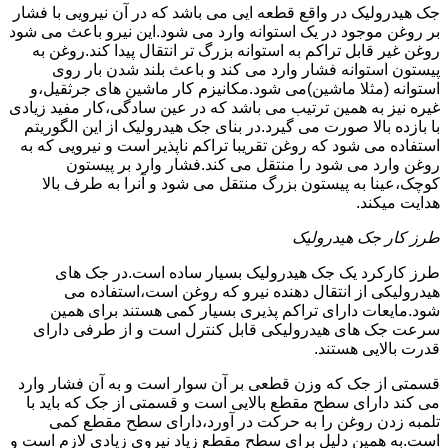
جک هیدرولیک در واقع قطعه ایی می باشد که در آن نیرویی با فشار
بر روغن موجود در یک استوانه وارد می شود.این نیرو باعث می شود
روغن غیر قابل تراکم به استوانه بزرگ تر انتقال پیدا کند.روغن به
پیستون استوانه فشار وارد می کند و باعث بلند شدن بار روی
استوانه (مثلا ماشین)می شود.مکانیزم کار ماشین های جرثقیل،و
غیره نیز به همین ترتیب می باشد که در عین سادگی،کار مفید زیادی
با بازده بالا صورت می گیرد.در بنای جک هیدرولیک از این الگوریتم
استفاده می شود که روغن تقریبا تراکم ناپذیر است و نیرویی که به
روغن وارد می شود را منتقل می کند.فشار وارد بر پیستون
کوچک،عینا به پیستون بزرگ منتقل می شود و آنرا به طرف بالا
هدایت میکند.
طرز کار جک هیدرولیک
طرز کارکرد یک جک هیدرولیک بسیار ساده است.در جک های
هیدرولیکی از انتقال دهنده نیرو که روغن است،استفاده می
شود.مایعات دارای تراکم پذیری بسیار کمی هستند برای همین
سرعت جک های هیدرولیکی قابل کنترل است و از طرفی دارای
قدرت بالایی هستند.
قسمتی از جک که وزن قطعی بر آن سوار است و به آن فشار وارد
می کند دارای سطح مقطع بالایی است و قسمتی از جک که باید با
تلمبه زدن روغن را به حرکت در آورد،دارای سطح مقطع کمی
است.به همین دلیل برای سطح مقطع زیاد نیروی زیادی لازم است و