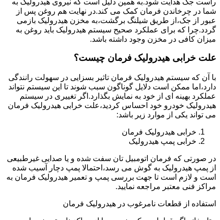
راست جک هدایت شود.به همین دلیل است که نیروی هیدرولیک به
شما در چرخاندن فرمان کمک می کند.در نهایت هم روغن پس از
عبور از جک،از طریق شیلنگ برگشت،به مخزن هیدرولیک بازمی
گردد.چرا که برای عملکرد صحیح سیستم هیدرولیک باید روغن به
میزان کافی در مخزن وجود داشته باشد.
علت خرابی هیدرولیک فرمان چیست؟
با آن که سیستم هیدرولیک فرمان تاثیر بسزایی در سهولت رانندگی
دارد،اما ممکن است دلایل گوناگون سبب شوند تا این سیستم نتواند
عملکرد بهینه ای از خود به نمایش بگذارد.اگر تغییری در سیستم
هیدرولیک خودرو خود احساس کردید،علت خرابی هیدرولیک فرمان
می تواند یکی از موارد زیر باشد:
خرابی هیدرولیک فرمان
خرابی پمپ هیدرولیک
در صورتی که فرمان اتومبیل تان سفت شده و یا صدایی غیرطبیعی
از پمپ هیدرولیک به گوش می رسد،احتمالا پمپ دچار آسیب شده
است و لازم است تا جهت بررسی پمپ و تعمیر هیدرولیک فرمان به
مراکز فنی معتبر مراجعه نمایید.
استفاده از قطعات نامرغوب در هیدرولیک فرمان