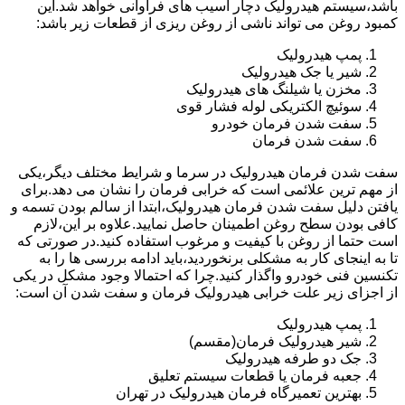
باشد،سیستم هیدرولیک دچار آسیب های فراوانی خواهد شد.این
کمبود روغن می تواند ناشی از روغن ریزی از قطعات زیر باشد:
پمپ هیدرولیک
شیر یا جک هیدرولیک
مخزن یا شیلنگ های هیدرولیک
سوئیچ الکتریکی لوله فشار قوی
سفت شدن فرمان خودرو
سفت شدن فرمان
سفت شدن فرمان هیدرولیک در سرما و شرایط مختلف دیگر،یکی
از مهم ترین علائمی است که خرابی فرمان را نشان می دهد.برای
یافتن دلیل سفت شدن فرمان هیدرولیک،ابتدا از سالم بودن تسمه و
کافی بودن سطح روغن اطمینان حاصل نمایید.علاوه بر این،لازم
است حتما از روغن با کیفیت و مرغوب استفاده کنید.در صورتی که
تا به اینجای کار به مشکلی برنخوردید،باید ادامه بررسی ها را به
تکنسین فنی خودرو واگذار کنید.چرا که احتمالا وجود مشکل در یکی
از اجزای زیر علت خرابی هیدرولیک فرمان و سفت شدن آن است:
پمپ هیدرولیک
شیر هیدرولیک فرمان(مقسم)
جک دو طرفه هیدرولیک
جعبه فرمان یا قطعات سیستم تعلیق
بهترین تعمیرگاه فرمان هیدرولیک در تهران