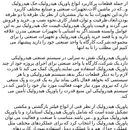
از جمله قطعات پرکاربرد انواع پاورپک هیدرولیک،جک هیدرولیک
و...که در ماشین آلات،تجهیزات صنعتی و صنایع مختلف کاربرد
دارند.این تجهیزات بنا به نیاز مشتریان از نظر یک طرفه یا دو طرفه
بودن،ابعاد،ظرفیت و توان،فشار کاری،نحوه نصب و...خرید و فروش
می گردند و قیمت پاورپک هیدرولیک،قیمت جک هیدرولیک نیز به این
عوامل وابسته هستند.اگر به آشنایی با تجهیزات صنعتی مدرن علاقه
دارید و یا قصد خرید پاورپک هیدرولیک و تجهیزات صنعتی را برای
مجموعه،شرکت،کارگاه یا واحد صنعتی خود را دارید پیشنهاد می
کنیم این مطلب را تا به انتها
پاورپک هیدرولیک نقش به سزایی در سیستم صنعتی هیدرولیکی
دارد.یک شرکت،کارگاه یا واحد صنعتی برای اجرای پروژه خود از چند
پاورپک هیدرولیک استفاده می نمایند.پاورپک کمک می کند تا قدرت
لازم را به دیگر قطعات دیگر بدهد.سیستم هیدرولیکی و یا هر
سیستمی که بخواهد فعال باقی بماند نیاز به یک قدرت و یک منبعی
دارد که نیروی مورد نیاز جهت فعالیت مورد نیاز خود را تأمین کند.در
سیستم هیدرولیکی این منبع قدرت را پاورپک هیدرولیک تأمین می
کند.
پاورپک هیدرولیک از نظر فنی از انواع فیلتر بازگشتی و مکشی
تشکیل شده است که شامل پاورپک هیدرولیک استاندارد و یا پاورپک
هیدرولیک میکرو و...می باشد.متناسب با صنعت و فعالیت می توان
پاورپک هیدرولیک را انتخاب کرد که برای عملکردهای مختلف مثل
عملکرد جدا از هم و یا عملکرد دوبل استفاده نمود.از کاربردهای