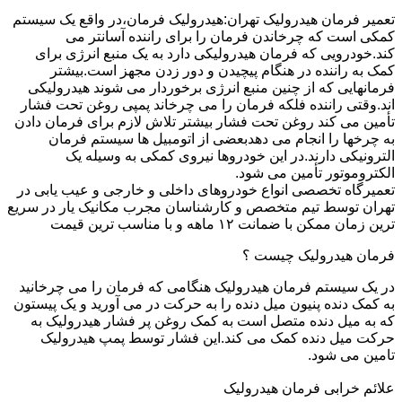
تعمیر فرمان هیدرولیک تهران:هیدرولیک فرمان،در واقع یک سیستم
کمکی است که چرخاندن فرمان را برای راننده آسانتر می
کند.خودرویی که فرمان هیدرولیکی دارد به یک منبع انرژی برای
کمک به راننده در هنگام پیچیدن و دور زدن مجهز است.بیشتر
فرمانهایی که از چنین منبع انرژی برخوردار می شوند هیدرولیکی
اند.وقتی راننده فلکه فرمان را می چرخاند پمپی روغن تحت فشار
تأمین می کند روغن تحت فشار بیشتر تلاش لازم برای فرمان دادن
به چرخها را انجام می دهدبعضی از اتومبیل ها سیستم فرمان
الترونیکی دارند.در این خودروها نیروی کمکی به وسیله یک
الکتروموتور تأمین می شود.
تعمیرگاه تخصصی انواع خودروهای داخلی و خارجی و عیب یابی در
تهران توسط تیم متخصص و کارشناسان مجرب مکانیک یار در سریع
ترین زمان ممکن با ضمانت ۱۲ ماهه و با مناسب ترین قیمت
فرمان هیدرولیک چیست ؟
در یک سیستم فرمان هیدرولیک هنگامی که فرمان را می چرخانید
به کمک دنده پنیون میل دنده را به حرکت در می آورید و یک پیستون
که به میل دنده متصل است به کمک روغن پر فشار هیدرولیک به
حرکت میل دنده کمک می کند.این فشار توسط پمپ هیدرولیک
تامین می شود.
علائم خرابی فرمان هیدرولیک