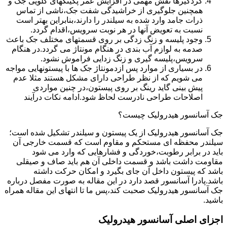
گردگیرها نقش مهمی در افزایش عمر پکینکهای گلویی جک و
همچنین جلوگیری از خراشیدگی شفت جک،ناشی از تماس
ذرات جامد وارد شده به سیلندر را دارند،بنابراین بهتر است
نسبت به تعویض آنها در هر نوبت سرویس،اقدام گردد.
وجود پلیسه و زنگ زدگی بر روی قسمتهای مختلف جک باعث
صدمه به لوازم آب بندی در هنگام مونتاژ می گردد.در هنگام
سرویس،پلیسه گیری و زنگ زدایی فراموش نشود.
در بسیاری از موارد پس ازدمونتاژ جک ها با پیستونهایی مواجه
می شویم که از نظر طراحی دارای مشکل هستند مثلا عدم
پیش بینی گاید رینگ بر روی پیستون،در چنین مواردی
اصلاحات طراحی نادرست لحاظ شود.ادامه نکات درآیند
جک آسانسور هیدرولیک چیست؟
جک آسانسور هیدرولیک از یک پیستون و سیلندر تشکیل شده است؛
سیلندر محفظه ای مستحکم و مقاوم است که قسمت خارجی آن
باید در برابر رطوبت،خوردگی و فشارهایی که وارد می شود
مقاومت داشت باشد و قسمت داخلی آن هم باید صاف و صیقلی
باشد که پیستون داخل آن جای بگیرد و امکان حرکت داشته
باشد.پادرا آسانسور قصد دارد در این مقاله به صورت مفصل درباره
جک آسانسور هیدرولیک صحبت کند،پس ما تا انتهای این مقاله همراه
باشید.
اجزای اصلی آسانسور هیدرولیک