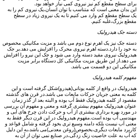
برای سطح مقطع کم نیز نیروی کمی نیاز خواهد بود.
این بدان معنی است که متناسب با توان انسان،یک نیروی کم را به
یک سطح مقطع کم وارد می کنیم تا به یک نیروی زیاد در سطح
مقطع بزرگ،غلبه کنیم.
دسته جک هیدرولیک
دسته جک نیز یک اهرم نوع دوم می باشد و مزیت مکانیکی مخصوص
به خود را دارد.دسته اهرم نیروی محرک را افزایش می دهد.بر جک
هیدرولیک نیروی مفید دسته وارد می شود و جک این نیرو را افزایش
می دهد.از این طریق مزیت مکانیکی کل دستگاه برابر مزیت
مکانیکی این دو قسمت می باشد.
مفهوم کلمه هیدرولیک
هیدرولیک در واقع از کلمه یونانی(هیدرو)شکل گرفته است و این
کلمه به معنی جریان حرکات مایعات می باشد.در قرن های گذشته
مقصود از کلمه هیدرولیک فقط آب بوده و البته بعد از گذر زمان
عنوان هیدرولیک مفهوم بیشتری گرفته و معنی و مفهوم آن بررسی
در مورد بهره برداری بیشتری از آب و حرکت دادن چرخ های آبی و
مهندسی آب بوده است.مفهوم هیدرولیک در این قرن دیگر فقط به
معنی آب نیست بلکه دامنه وسیع تری بخود گرفته و شامل قواعد و
کاربرد مایعات دیگری،بخصوص(روغن معدنی)می باشد،به این دلیل
که آب به علت خاصیت زنگ زدگی،در صنایع نمی توان از آن به