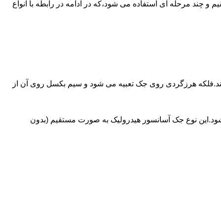
ای آسانسورهایی که ظرفیتشان بیش از 30 تن است از جک های غیرمستقیم و چند مرحله ای استفاده می شود،که در ادامه در رابطه با انواع
کند.فلکه هرزگردی روی جک تعبیه می شود و سیم بکسل روی آن از
شود.این نوع جک آسانسور هیدرولیک به صورت مستقیم (بدون