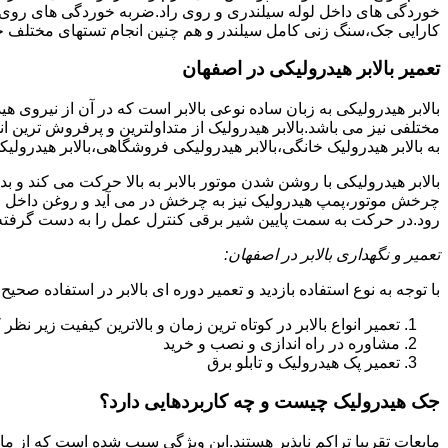
خوردگی های داخل لوله سیلندری و روی راد.ضربه خوردگی های روی پیس
کارایی جک،سنگ زنی کامل سیلندر و هم چنین انجام تستهای مختلف ج
تعمیر بالابر هیدرولیکی در اصفهان
بالابر هیدرولیکی به زبان ساده نوعی بالابر است که در آن از نیروی ه
مختلفی نیز می باشد.بالابر هیدرولیک از متداولترین و پرفروش ترین انوا
به بالابر هیدرولیک خانگی،بالابر هیدرولیکی فروشگاهی،بالابر هیدرولیکی
بالابر هیدرولیکی با روشن شدن موتور بالابر به بالا حرکت می کند 
چرخش موتور،پمپ هیدرولیک نیز به چرخش در می آید و روغن داخل مخز
رود.در حرکت به سمت پایین شیر برقی کنترل عمل را به دست گرفته و تا
تعمیر و نگهداری بالابر در اصفهان:
با توجه به نوع استفاده بازدید و تعمیر دوره ای بالابر در استفاده صحیح
تعمیر انواع بالابر در کوتاه ترین زمان و بالاترین کیفیت زیر نظ
مشاوره در راه اندازی و نصب و خرید
تعمیر پک هیدرولیک و تابلو برق
جک هیدرولیک چیست و چه کاربردهایی دارد؟
مایعات تقریبا تراکم ناپذیر هستند.این ویژگی سبب شده است که از مای