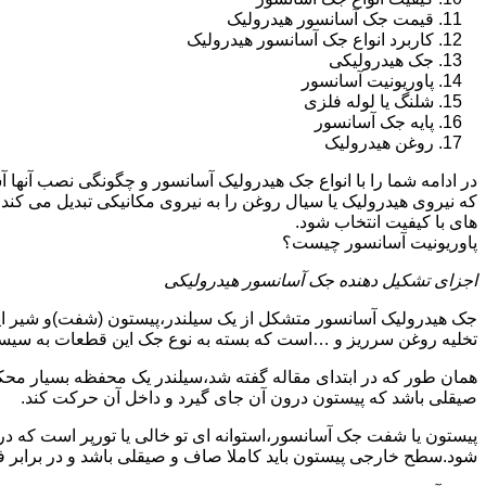
قیمت جک آسانسور هیدرولیک
کاربرد انواع جک آسانسور هیدرولیک
جک هیدرولیکی
پاوریونیت آسانسور
شلنگ یا لوله فلزی
پایه جک آسانسور
روغن هیدرولیک
در ادامه شما را با انواع جک هیدرولیک آسانسور و چگونگی نصب آنه
که نیروی هیدرولیک یا سیال روغن را به نیروی مکانیکی تبدیل می کند
های با کیفیت انتخاب شود.
پاوریونیت آسانسور چیست؟
اجزای تشکیل دهنده جک آسانسور هیدرولیکی
جک هیدرولیک آسانسور متشکل از یک سیلندر،پیستون (شفت)و شیر ای
تخلیه روغن سرریز و …است که بسته به نوع جک این قطعات به سیس
همان طور که در ابتدای مقاله گفته شد،سیلندر یک محفظه بسیار مح
صیقلی باشد که پیستون درون آن جای گیرد و داخل آن حرکت کند.
پیستون یا شفت جک آسانسور،استوانه ای تو خالی یا تورپر است که د
شود.سطح خارجی پیستون باید کاملا صاف و صیقلی باشد و در برابر ف