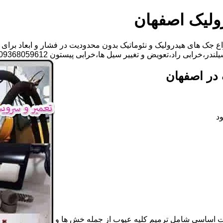
ولیک اصفهان
 جک های هیدرولیک و نئوماتیک بدون محدودیت در فشار و ابعاد برای 
اد،تعویض و تغییر سیل ها،خرابی پیستون 09368059612-خانم گلزاری
در اصفهان
د
ات اساسی شامل ترمیم کلیه عیوب از جمله خش ها و