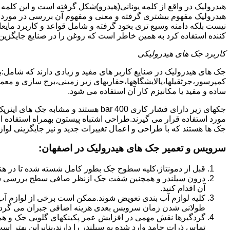
هیدرولیک در واقع از کلمه یونانی(هیدرو)شکل گرفته است و این کلمه
هیدرولیک مفهوم بیشتری گرفته و معنی و مفهوم آن بررسی در مورد 
نیست بلکه دامنه وسیع تری بخود گرفته و شامل قواعد و کاربرد مای
کننده استفاده کرد به همین خاطر است که روغن را در صنایع جایگزین
کاربرد جک های هیدرولیکی
جک های هیدرولیک در صنایع کاربر های مفید و زیادی دارند که شامل:
کمپرسور،جرثقیلها،پالایشگاهها،حفاریهای زیر زمینی،برج سازی و معمار
ساده و مفید یا مکانیزم کار آن استفاده می شود.
جکهای زیر دارای فشار کاری 400 bar هستند
مورد استفاده قرار می گیرند.طراحی اشتباه پیستون بهمراه استفاده ا
جک ها هستند که با طراحی و اعمال تغییرات جدید و نیز جایگزینی لواز
سرویس و تعمیر جک های هیدرولیک در اصفهان
:
قبل از دمونتاژ،کلیه سطوح جک بطور کامل شسته شده تا در هنگ
درون سیلندر و همچنین شفت جک ازنظر صافی سطح بررسی ش
آن اقدام کنید.
کلیه لوازم آب بندی تعویض شوند.ممکن است برخی از لوازم آب بن
طولانی شدن زمان سرویس بعدی هزینه اضافی جبران می گردد
گردگیرها نقش مهمی در افزایش عمر پکینکهای گلویی جک و ه
تماس ذرات جامد وارد شده به سیلندر را دارند،بنابراین بهتر ا