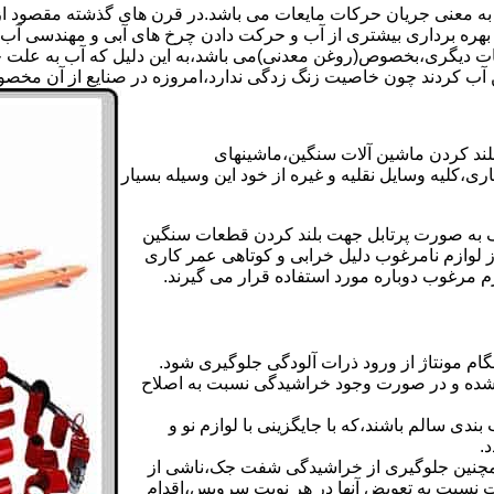
 به معنی جریان حرکات مایعات می باشد.در قرن های گذشته مقصود از ک
بهره برداری بیشتری از آب و حرکت دادن چرخ های آبی و مهندسی آب 
عات دیگری،بخصوص(روغن معدنی)می باشد،به این دلیل که آب به علت خا
 آب کردند چون خاصیت زنگ زدگی ندارد،امروزه در صنایع از آن مخصوصا
بلند کردن ماشین آلات سنگین،ماشینهای
ی،کلیه وسایل نقلیه و غیره از خود این وسیله بسیار
 و مشابه جک های اینرپک به صورت پرتابل جهت بلند کردن قطعات سنگین
ز لوازم نامرغوب دلیل خرابی و کوتاهی عمر کاری
م مرغوب دوباره مورد استفاده قرار می گیرند.
ام مونتاژ از ورود ذرات آلودگی جلوگیری شود.
ده و در صورت وجود خراشیدگی نسبت به اصلاح
دی سالم باشند،که با جایگزینی با لوازم نو و
.
مچنین جلوگیری از خراشیدگی شفت جک،ناشی از
ست نسبت به تعویض آنها در هر نوبت سرویس،اقدام