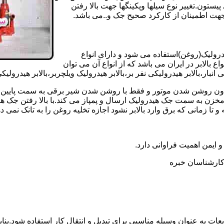
تون.تغییر نوع سیلها وپکینگها جهت بالا رفتن
هت اطمینان از کارکرد صحیح جک و..می باشد.
یدرولیک(روغن)استفاده می شود و دارای انواع
ع بالابر در ایران می باشد که از انواع آن می توان
 انبار،بالابر هیدرولیکی نفر بر،بالابر هیدرولیک ویلچربر،بالابر هیدرول
و بدون روشن شدن موتور و فقط با روشن شدن شیر برقی به سمت پایین 
ن به سمت جک هیدرولیک ارسال و پمپاز می کند.با بالا رفتن جک هیدو
 زمانی که برق وارد بالابر نشود اجازه تخلیه روغن را به تانک نمی ده
 و ایمن اهمیت فراوانی دارد.
ر کارشناسان خبره
عات به عنوان وسیله مناسبی برای تبدیل و انتقال کار استفاده شود.بناب