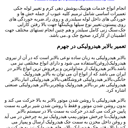
انجام انواع خدمات هونینگ،پوشش دهی کرم و تغییر لوله جکی
تعمیرات اساسی شامل ترمیم کلیه عیوب از جمله خش ها و
خوردگی های داخل لوله سیلندری و روی راد.ضربه خوردگی های
روی پیستون.تغییر نوع سیلها وپکینگها جهت بالا رفتن کارایی
جک،سنگ زنی کامل سیلندر و هم چنین انجام تستهای مختلف جهت
اطمینان از کارکرد صحیح جک و..می باشد.
تعمیر بالابر هیدرولیکی در جهرم
بالابر هیدرولیکی به زبان ساده نوعی بالابر است که در آن از نیروی
هیدرولیک(روغن)استفاده می شود و دارای انواع مختلفی نیز می
باشد.بالابر هیدرولیک از متداولترین و پرفروش ترین انواع بالابر در
ایران می باشد که از انواع آن می توان به بالابر هیدرولیک
خانگی،بالابر هیدرولیکی فروشگاهی،بالابر هیدرولیکی انبار،بالابر
هیدرولیکی نفر بر،بالابر هیدرولیک ویلچربر،بالابر هیدرولیکی صنعتی
اشاره کرد.
بالابر هیدرولیکی با روشن شدن موتور بالابر به بالا حرکت می کند و
بدون روشن شدن موتور و فقط با روشن شدن شیر برقی به سمت
پایین حرکت می کند.در حرکت به سمت بالا در سیستم بالابر
هیدرولیک،با چرخش موتور،پمپ هیدرولیک نیز به چرخش در می آید
و روغن داخل مخزن به سمت جک هیدرولیک ارسال و پمپاز می
کند.با بالا رفتن جک هیدورلیک بالابر های هیدرولیک نیز به حرکت در