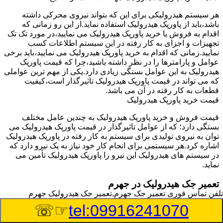
هر سیستم هیدرولیکی برای این که بتواند نیروی محرکی داشته
باشد،باید از پاورپک هیدرولیک استفاده نماید.از این رو زمانی که
اقدام به فروش یا خرید پاورپک هیدرولیک می نمایید،در مورد تک تک
تجهیزات و اجزای به کار رفته در این سیستم اطلاعات کسب
نمایید.زمانی که اقدام به خرید پاورپک هیدرولیک می نمایید،باید برخی
عوامل و پارامترها را در نظر داشته باشید،چرا که قیمت پاورپک
هیدرولیک به این عوامل بستگی زیادی دارد.یکی از مهم ترین عواملی
که می تواند در قیمت پاورپک هیدرولیک تاثیرگذار است،کیفیت
قطعات به کار رفته در آن می باشد.
قیمت خرید پاورپک هیدرولیک
قیمت فروش و خرید پاورپک هیدرولیک به چندین عامل مختلف
بستگی دارد؛ که از عوامل تاثیرگذار در قیمت پاورپک هیدرولیک می
توان به نیروی تولیدی برای سیستم به کار رفته در پاورپک هیدرولیک
اشاره کرد.هر سیستمی برای انجام کار خود نیاز به یک نیرو دارد که
در سیستم های هیدرولیک این نیرو را پاورپک هیدرولیک تأمین می
نماید.
تعمیر جک هیدرولیک در جهرم
تلفن تماس فوری
تعمیر جک جهرم,تعمیر جک هیدرولیک جهرم
وسیله‎ای که با عملکرد خود موجب بلند شدن اهرم و یا وزن سنگین
☞☏
tel:09916241070
در یک قسمت می گردد را جک هیدرولیک می نامند.جک هیدرولیک
نیاز به برق داشته و در بعضی مواقع با استفاده از روغن کار می