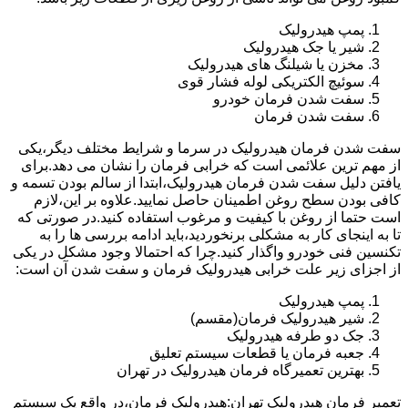
پمپ هیدرولیک
شیر یا جک هیدرولیک
مخزن یا شیلنگ های هیدرولیک
سوئیچ الکتریکی لوله فشار قوی
سفت شدن فرمان خودرو
سفت شدن فرمان
سفت شدن فرمان هیدرولیک در سرما و شرایط مختلف دیگر،یکی
از مهم ترین علائمی است که خرابی فرمان را نشان می دهد.برای
یافتن دلیل سفت شدن فرمان هیدرولیک،ابتدا از سالم بودن تسمه و
کافی بودن سطح روغن اطمینان حاصل نمایید.علاوه بر این،لازم
است حتما از روغن با کیفیت و مرغوب استفاده کنید.در صورتی که
تا به اینجای کار به مشکلی برنخوردید،باید ادامه بررسی ها را به
تکنسین فنی خودرو واگذار کنید.چرا که احتمالا وجود مشکل در یکی
از اجزای زیر علت خرابی هیدرولیک فرمان و سفت شدن آن است:
پمپ هیدرولیک
شیر هیدرولیک فرمان(مقسم)
جک دو طرفه هیدرولیک
جعبه فرمان یا قطعات سیستم تعلیق
بهترین تعمیرگاه فرمان هیدرولیک در تهران
تعمیر فرمان هیدرولیک تهران:هیدرولیک فرمان،در واقع یک سیستم