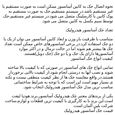
نحوه اتصال جک به کابین آسانسور ممکن است به صورت مستقیم یا
غیر مستقیم باشد.در سیستم مستقیم،جک به صورت مستقیم به
یوک کابین یا کارسلینگ متصل می شود.در سیستم غیر مستقیم،جک
توسط سیم بکسل به کابین متصل می شود.
تعداد جک آسانسور هیدرولیک
متناسب با ظرفیت بار،وزن و ابعاد کابین آسانسور می توان از یک یا
دو جک استفاده کرد.در برخی آسانسورهای خاص ممکن است تعداد
جک ها بیشتر هم شوند اما در حالت نرمال و در اکثر موارد
آسانسورها دارای یک جک و یا دو جک (جک دوبل)هستند.
کیفیت انواع جک آسانسور
تمامی انواع جک های آسانسور در صورتی که با کیفیت بالا ساخته
شوند و نصب آنها به درستی انجام شود،از کیفیت بالایی برخوردار
هستند.در واقع مقایسه جک ها از نظر کیفیت منطقی نیست و نکته
ی بسیار مهم است این است که با توجه به شرایط ساختمانی
مناسب ترین مدل جک آسانسور هیدرولیک انتخاب شود.
یکی از برندهای معتبر جک هیدرولیک آسانسور،برند هودپا لیفت
است.این برند با به کارگیری با کیفیت ترین قطعات و لوازم،ساخت
شرکت بلین آلمان است.
قیمت جک آسانسور هیدرولیک