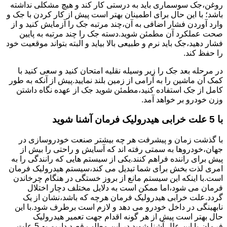
روغن،جک سوسماری باید به درستی کار کند و هیچ مشکلی نداشته
باشد؛ با این حال برای اطمینان بهتر است پیش از کار کردن با جک و
وارد آوردن فشار اضافی به آن،چند مرتبه جک را آزمایش کنید و از
صحت عملکرد آن مطمئن شوید.دسته جک را چند مرتبه به پایین
فشار دهید،جک باید نرم و طبیعی بالا بیاید و البته بتواند موقعیت خود
را حفظ کند.
در مرحله بعد جک را زیر وسیله نقلیه امتحان کنید و سعی کنید با
کمک آن ماشین را به آرامی از زمین بلند نمایید.پیش از آنکه به طور
کامل از جک استفاده کنید،مطمئن شوید جک از عهده نگاه داشتن
وزن خودرو بر خواهد آمد.
با 5 علت خرابی هیدرولیک فرمان آشنا شوید
با گذشت زمان و پیشرفت هر چه بیشتر صنعت خودروسازی در
جهان،خودروها به سمتی رفته اند که آسایش و راحتی را بیش از
پیش برای راننده فراهم کنند.یکی از سیستم هایی که رانندگی را به
امری لذت بخش برای شما تبدیل می کند،سیستم هیدرولیک فرمان
است.با اینکه این سیستم مانع از بروز خستگی در هنگام چرخاندن
فرمان می شود،اما ممکن است به دلایل مختلف دچار اختلال
گردد.علت خرابی هیدرولیک فرمان هرچه که باشد،نشان از یک
نابهینگی در داخل خودرو می دهد و لازم است برطرف شود.با این
حال بهتر است پیش از هر گونه اقدام جهت تعمیر هیدرولیک
فرمان،با این علل آشنا شوید.در این مطلب قصد داریم به 5 علت