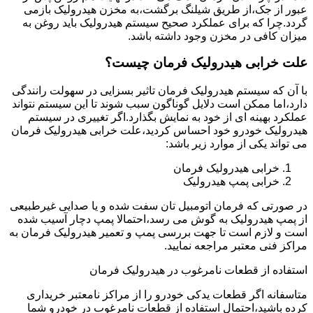
عبور از جک،از طریق شیلنگ برگشت،به مخزن هیدرولیک بازمی
گردد.چرا که برای عملکرد صحیح سیستم هیدرولیک باید روغن به
میزان کافی در مخزن وجود داشته باشد.
علت خرابی هیدرولیک فرمان چیست؟
با آن که سیستم هیدرولیک فرمان تاثیر بسزایی در سهولت رانندگی
دارد،اما ممکن است دلایل گوناگون سبب شوند تا این سیستم نتواند
عملکرد بهینه ای از خود به نمایش بگذارد.اگر تغییری در سیستم
هیدرولیک خودرو خود احساس کردید،علت خرابی هیدرولیک فرمان
می تواند یکی از موارد زیر باشد:
خرابی هیدرولیک فرمان
خرابی پمپ هیدرولیک
در صورتی که فرمان اتومبیل تان سفت شده و یا صدایی غیرطبیعی
از پمپ هیدرولیک به گوش می رسد،احتمالا پمپ دچار آسیب شده
است و لازم است تا جهت بررسی پمپ و تعمیر هیدرولیک فرمان به
مراکز فنی معتبر مراجعه نمایید.
استفاده از قطعات نامرغوب در هیدرولیک فرمان
متاسفانه اگر قطعات یدکی خودرو را از مراکز نامعتبر خریداری
کرده باشید،احتمال استفاده از قطعات نامرغوب در خودرو شما