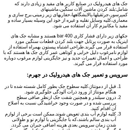
جک های هیدرولیک در صنایع کاربر های مفید و زیادی دارند که
شامل:بلند کردن ماشین آلات سنگین،ماشینهای
کمپرسور،جرثقیلها،پالایشگاهها،حفاریهای زیر زمینی،برج سازی و
معماری،کلیه وسایل نقلیه و غیره از خود این وسیله بسیار ساده و
مفید یا مکانیزم کار آن استفاده می شود.
جکهای زیر دارای فشار کاری 400 bar هستند و مشابه جک های
اینرپک به صورت پرتابل جهت بلند کردن قطعات سنگین مورد
استفاده قرار می گیرند.طراحی اشتباه پیستون بهمراه استفاده از
لوازم نامرغوب دلیل خرابی و کوتاهی عمر کاری جک ها هستند که با
طراحی و اعمال تغییرات جدید و نیز جایگزینی لوازم مرغوب دوباره
مورد استفاده قرار می گیرند.
سرویس و تعمیر جک های هیدرولیک در جهرم
:
قبل از دمونتاژ،کلیه سطوح جک بطور کامل شسته شده تا در
هنگام مونتاژ از ورود ذرات آلودگی جلوگیری شود.
درون سیلندر و همچنین شفت جک ازنظر صافی سطح
بررسی شده و در صورت وجود خراشیدگی نسبت به اصلاح
آن اقدام کنید.
کلیه لوازم آب بندی تعویض شوند.ممکن است برخی از لوازم
آب بندی سالم باشند،که با جایگزینی با لوازم نو و طولانی
شدن زمان سرویس بعدی هزینه اضافی جبران می گردد.