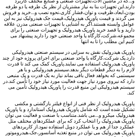
و...که در ماشین آلات،تجهیزات صنعتی و صنایع مختلف کاربرد
دارند.این تجهیزات بنا به نیاز مشتریان از نظر یک طرفه یا دو طرفه
بودن،ابعاد،ظرفیت و توان،فشار کاری،نحوه نصب و...خرید و فروش
می گردند و قیمت پاورپک هیدرولیک،قیمت جک هیدرولیک نیز به این
عوامل وابسته هستند.اگر به آشنایی با تجهیزات صنعتی مدرن علاقه
دارید و یا قصد خرید پاورپک هیدرولیک و تجهیزات صنعتی را برای
مجموعه،شرکت،کارگاه یا واحد صنعتی خود را دارید پیشنهاد می
کنیم این مطلب را تا به انتها
پاورپک هیدرولیک نقش به سزایی در سیستم صنعتی هیدرولیکی
دارد.یک شرکت،کارگاه یا واحد صنعتی برای اجرای پروژه خود از چند
پاورپک هیدرولیک استفاده می نمایند.پاورپک کمک می کند تا قدرت
لازم را به دیگر قطعات دیگر بدهد.سیستم هیدرولیکی و یا هر
سیستمی که بخواهد فعال باقی بماند نیاز به یک قدرت و یک منبعی
دارد که نیروی مورد نیاز جهت فعالیت مورد نیاز خود را تأمین کند.در
سیستم هیدرولیکی این منبع قدرت را پاورپک هیدرولیک تأمین می
کند.
پاورپک هیدرولیک از نظر فنی از انواع فیلتر بازگشتی و مکشی
تشکیل شده است که شامل پاورپک هیدرولیک استاندارد و یا پاورپک
هیدرولیک میکرو و...می باشد.متناسب با صنعت و فعالیت می توان
پاورپک هیدرولیک را انتخاب کرد که برای عملکردهای مختلف مثل
عملکرد جدا از هم و یا عملکرد دوبل استفاده نمود.از کاربردهای
پاورپک هیدرولیک می توان در منبع تغذیه آسانسور،جک،هیدروموتور