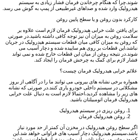
شوند.چرا که هنگام چرخاندن فرمان فشار زیادی به سیستم
هیدرولیک وارد شده و صداهای غیرطبیعی از پمپ به گوش می رسد.
کارکرد بدون روغن و یا سطح پایین روغن
برای یافتن علت خرابی هیدرولیک فرمان لازم است علاوه بر
سلامت روغن به میزان آن نیز توجه کافی داشته باشید.در صورتی
که روغن به میزان کافی میان قطعات سیستم هیدرولیک در جریان
نباشد،این قطعات بر روی هم ساییده شده و دچار آسیب می
شوند.در نتیجه روغن از میان این قطعات خارج شده و نمی تواند
فشار لازم برای کمک به چرخش فرمان را ایجاد کند.
علائم خرابی هیدرولیک فرمان چیست؟
همواره برخی نشانه های بیرونی می توانند ما را در آگاهی از بروز
مشکلاتی در سیستم داخلی خودرو یاری کنند.در صورتی که نشانه
های زیر را مشاهده کردید،احتمالا لازم است به دنبال علت خرابی
هیدرولیک فرمان اتومبیلتان باشید.
روغن ریزی در سیستم هیدرولیک
روغن هیدرولیک فرمان
اگر سطح روغن هیدرولیک در مخزن آن کمتر از حد مورد نیاز
باشد،سیستم هیدرولیک دچار آسیب های فراوانی خواهد شد.این
کمبود روغن می تواند ناشی از روغن ریزی از قطعات زیر باشد: