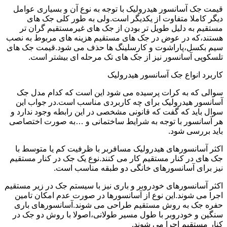
قیمت جک آسانسور هیدرولیک با توجه به نوع آن و بسیاری عوامل
دیگر کاملا متفاوت از یکدیگر است.ولی به طور کلی جک های
مستقیم به دلیل طویل تر بودن از جک های غیرمستقیم گران تر
هستند،که در عوض در جک های مستقیم هزینه های مربوط به نصب
سیم بکسل،پاراشوت و کارسلینگ ها حذف می شود.قیمت جک های
تلسکوپی آسانسور نیز از جک های تک مرحله ای بیشتر است.
کاربرد انواع جک آسانسور هیدرولیک
سوالی که به کرات پرسیده می شود این است که کدام مدل جک
آسانسور هیدرولیک برای چه کاربردی مناسب است.در جواب این
سوال باید که گفت که قانونی مشخصی در این رابطه وجود ندارد و
هر آسانسور با توجه به شرایط ساختمانی و …به صورت اختصاصی
باید بررسی شود.
اکثر آسانسورهای هیدرولیک مسافربر با ظرفیت کم یا متوسط با
جک های در کنار مستقیم کار می کنند.نوع یک جک در کنار مستقیم
نیز برای آسانسورهای خانگی دو طبقه مناسب است.
اکثر آسانسورهای خودروبر و باری نیز با سیستم جک در زیر مستقیم
اجرا می شوند.این نوع از آسانسورها در صورت عدم امکان تامین
حفره جک به روش مستقیم طراحی می شوند.آسانسورهای باری
سنگین و خودروبر با طول مسیر طولانی،اصولا با روش دو جک در
کنار مستقیم اجرا می شوند.