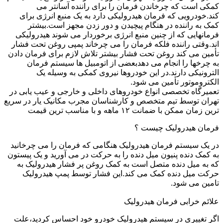
کمکی است که چرخاندن فرمان را برای راننده آسانتر می
کند.خودرویی که فرمان هیدرولیکی دارد به یک منبع انرژی برای
کمک به راننده در هنگام پیچیدن و دور زدن مجهز است.بیشتر
فرمانهایی که از چنین منبع انرژی برخوردار می شوند هیدرولیکی
اند.وقتی راننده فلکه فرمان را می چرخاند پمپی روغن تحت فشار
تأمین می کند روغن تحت فشار بیشتر تلاش لازم برای فرمان دادن
به چرخها را انجام می دهدبعضی از اتومبیل ها سیستم فرمان
الترونیکی دارند.در این خودروها نیروی کمکی به وسیله یک
الکتروموتور تأمین می شود.
تعمیرگاه تخصصی انواع خودروهای داخلی و خارجی و عیب یابی در
تهران توسط تیم متخصص و کارشناسان مجرب مکانیک یار در سریع
ترین زمان ممکن با ضمانت ۱۲ ماهه و با مناسب ترین قیمت
فرمان هیدرولیک چیست ؟
در یک سیستم فرمان هیدرولیک هنگامی که فرمان را می چرخانید
به کمک دنده پنیون میل دنده را به حرکت در می آورید و یک پیستون
که به میل دنده متصل است به کمک روغن پر فشار هیدرولیک به
حرکت میل دنده کمک می کند.این فشار توسط پمپ هیدرولیک
تامین می شود.
علائم خرابی فرمان هیدرولیک
اگر تغییری در سیستم هیدرولیک خودرو خود احساس کردید،علت