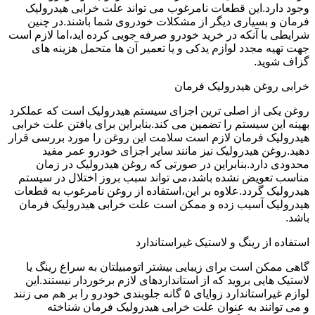
وجود دارد.این قطعات نامرغوب می تواند علت خرابی هیدرولیک
فرمان و بسیاری دیگر از مشکلات خودروی شما باشند.در چنین
شرایطی با آنکه در خرید خودرو صرفه جویی کرده اید،اما لازم است
جهت تهیه مجدد لوازم یدکی و یا تعمیر آن ها متحمل هزینه های
گزاف شوید.
خرابی روغن هیدرولیک فرمان
روغن یکی از اصلی ترین اجزای سیستم هیدرولیک است که عملکرد
بهینه این سیستم را تضمین می کند.بنابراین برای یافتن علت خرابی
هیدرولیک فرمان لازم است سلامت این روغن را مورد بررسی قرار
دهید.روغن هیدرولیک نیز مانند سایر اجزای خودرو عمر مفید
محدودی دارد.بنابراین در صورتی که روغن هیدرولیک در زمان
مناسب تعویض نشده باشد،می تواند سبب بروز اختلال در سیستم
هیدرولیک گردد.علاوه بر این،استفاده از روغن نامرغوب به قطعات
هیدرولیک آسیب زده و ممکن است علت خرابی هیدرولیک فرمان
باشد.
استفاده از رینگ و لاستیک غیراستاندارد
گاهی ممکن است برای زیبایی بیشتر اتومبیلتان به سراغ رینگ یا
لاستیک هایی بروید که از استانداردهای لازم برخوردار نیستند.این
لوازم غیراستاندارد زوایای ۵ گانه جلوبندی خودرو را بر هم می زنند
و می توانند به عنوان علت خرابی هیدرولیک فرمان شناخته