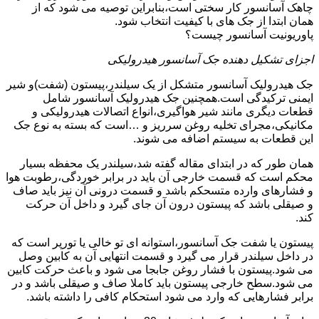
چاهک آسانسور کار سختی است،بنابراین توصیه می شود که از
همان ابتدا از جک های با کیفیت انتخاب شود.
پاوریونیت آسانسور چیست؟
اجزای تشکیل دهنده جک آسانسور هیدرولیکی
جک هیدرولیک آسانسور متشکل از یک سیلندر،پیستون (شفت)و شیر
ایمنی ترکیدگی است.همچنین جک هیدرولیک آسانسور شامل
قطعات دیگری مانند شیر هواگیری،انواع اتصالات هیدرولیکی و
مکانیکی،مجرای تخلیه روغن سرریز و …است که بسته به نوع جک
این قطعات به سیستم اضافه می شوند.
همان طور که در ابتدای مقاله گفته شد،سیلندر یک محفظه بسیار
محکم است که قسمت خارجی آن باید در برابر خوردگی،رطوبت هوا
و فشارهای وارده متسحکم باشد و قسمت درونی آن نیز باید صاف
و صیقلی باشد که پیستون درون آن جای گیرد و داخل آن حرکت
کند.
پیستون یا شفت جک آسانسور،استوانه ای تو خالی یا تورپر است که
در داخل سیلندر قرار می گیرد و قسمت انتهایی آن به کابین وصل
می شود.پیستون با فشار روغن جابجا می شود و باعث حرکت کابین
می شود.سطح خارجی پیستون باید کاملا صاف و صیقلی باشد و در
برابر فشارهایی که وارد می شود استحکام کافی را داشته باشد.