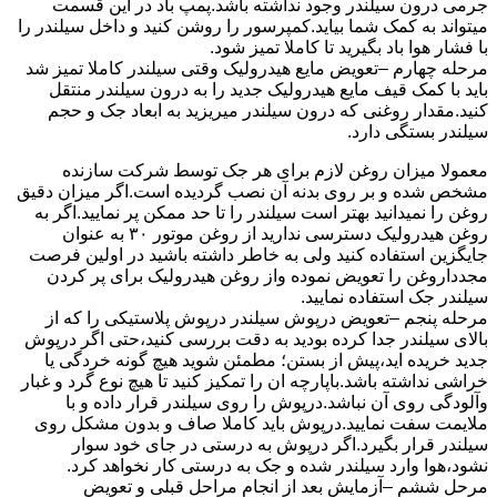
جرمی درون سیلندر وجود نداشته باشد.پمپ باد در این قسمت
میتواند به کمک شما بیاید.کمپرسور را روشن کنید و داخل سیلندر را
با فشار هوا باد بگیرید تا کاملا تمیز شود.
مرحله چهارم –تعویض مایع هیدرولیک وقتی سیلندر کاملا تمیز شد
باید با کمک قیف مایع هیدرولیک جدید را به درون سیلندر منتقل
کنید.مقدار روغنی که درون سیلندر میریزید به ابعاد جک و حجم
سیلندر بستگی دارد.
معمولا میزان روغن لازم برای هر جک توسط شرکت سازنده
مشخص شده و بر روی بدنه آن نصب گردیده است.اگر میزان دقیق
روغن را نمیدانید بهتر است سیلندر را تا حد ممکن پر نمایید.اگر به
روغن هیدرولیک دسترسی ندارید از روغن موتور ۳۰ به عنوان
جایگزین استفاده کنید ولی به خاطر داشته باشید در اولین فرصت
مجدداروغن را تعویض نموده واز روغن هیدرولیک برای پر کردن
سیلندر جک استفاده نمایید.
مرحله پنجم –تعویض درپوش سیلندر درپوش پلاستیکی را که از
بالای سیلندر جدا کرده بودید به دقت بررسی کنید،حتی اگر درپوش
جدید خریده اید،پیش از بستن؛ مطمئن شوید هیچ گونه خردگی یا
خراشی نداشته باشد.باپارچه ان را تمکیز کنید تا هیچ نوع گرد و غبار
وآلودگی روی آن نباشد.درپوش را روی سیلندر قرار داده و با
ملایمت سفت نمایید.درپوش باید کاملا صاف و بدون مشکل روی
سیلندر قرار بگیرد.اگر درپوش به درستی در جای خود سوار
نشود،هوا وارد سیلندر شده و جک به درستی کار نخواهد کرد.
مرحل ششم –آزمایش بعد از انجام مراحل قبلی و تعویض