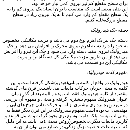
برای سطح مقطع کم نیز نیروی کمی نیاز خواهد بود.
این بدان معنی است که متناسب با توان انسان،یک نیروی کم را به
یک سطح مقطع کم وارد می کنیم تا به یک نیروی زیاد در سطح
مقطع بزرگ،غلبه کنیم.
دسته جک هیدرولیک
دسته جک نیز یک اهرم نوع دوم می باشد و مزیت مکانیکی مخصوص
به خود را دارد.دسته اهرم نیروی محرک را افزایش می دهد.بر جک
هیدرولیک نیروی مفید دسته وارد می شود و جک این نیرو را افزایش
می دهد.از این طریق مزیت مکانیکی کل دستگاه برابر مزیت
مکانیکی این دو قسمت می باشد.
مفهوم کلمه هیدرولیک
هیدرولیک در واقع از کلمه یونانی(هیدرو)شکل گرفته است و این
کلمه به معنی جریان حرکات مایعات می باشد.در قرن های گذشته
مقصود از کلمه هیدرولیک فقط آب بوده و البته بعد از گذر زمان
عنوان هیدرولیک مفهوم بیشتری گرفته و معنی و مفهوم آن بررسی
در مورد بهره برداری بیشتری از آب و حرکت دادن چرخ های آبی و
مهندسی آب بوده است.مفهوم هیدرولیک در این قرن دیگر فقط به
معنی آب نیست بلکه دامنه وسیع تری بخود گرفته و شامل قواعد و
کاربرد مایعات دیگری،بخصوص(روغن معدنی)می باشد،به این دلیل
که آب به علت خاصیت زنگ زدگی،در صنایع نمی توان از آن به