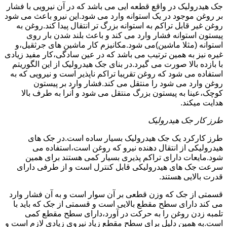
جک هیدرولیک در واقع قطعه ایی می باشد که در آن نیرویی با فشار
بر روغن موجود در یک استوانه وارد می شود.این نیرو باعث می شود
روغن غیر قابل تراکم به استوانه بزرگ تر انتقال پیدا کند.روغن به
پیستون استوانه فشار وارد می کند و باعث بلند شدن بار روی
استوانه (مثلا ماشین)می شود.مکانیزم کار ماشین های جرثقیل،و
غیره نیز به همین ترتیب می باشد که در عین سادگی،کار مفید زیادی
با بازده بالا صورت می گیرد.در بنای جک هیدرولیک از این الگوریتم
استفاده می شود که روغن تقریبا تراکم ناپذیر است و نیرویی که به
روغن وارد می شود را منتقل می کند.فشار وارد بر پیستون
کوچک،عینا به پیستون بزرگ منتقل می شود و آنرا به طرف بالا
هدایت میکند.
طرز کار جک هیدرولیک
طرز کارکرد یک جک هیدرولیک بسیار ساده است.در جک های
هیدرولیکی از انتقال دهنده نیرو که روغن است،استفاده می
شود.مایعات دارای تراکم پذیری بسیار کمی هستند برای همین
سرعت جک های هیدرولیکی قابل کنترل است و از طرفی دارای
قدرت بالایی هستند.
قسمتی از جک که وزن قطعی بر آن سوار است و به آن فشار وارد
می کند دارای سطح مقطع بالایی است و قسمتی از جک که باید با
تلمبه زدن روغن را به حرکت در آورد،دارای سطح مقطع کمی
است.به همین دلیل برای سطح مقطع زیاد نیروی زیادی لازم است و