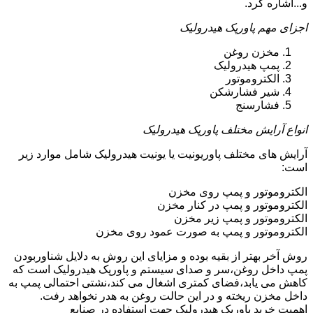
و...اشاره کرد.
اجزای مهم پاورپک هیدرولیک
مخزن روغن
پمپ هیدرولیک
الکتروموتور
شیر فشارشکن
فشارسنج
انواع آرایش مختلف پاورپک هیدرولیک
آرایش های مختلف پاوریونیت یا یونیت هیدرولیک شامل موارد زیر
است:
الکتروموتور و پمپ روی مخزن
الکتروموتور و پمپ در کنار مخزن
الکتروموتور و پمپ زیر مخزن
الکتروموتور و پمپ به صورت عمود روی مخزن
روش آخر بهتر از بقیه بوده و مزایای این روش به دلایل شناوربودن
پمپ داخل روغن،سر و صدای سیستم و پاورپک هیدرولیک است که
کاهش می یابد،فضای کمتری اشغال می کند،نشتی احتمالی پمپ به
داخل مخزن ریخته و در این حالت روغن به هدر نخواهد رفت.
اهمیت خرید پاورپک هیدرولیک جهت استفاده در صنایع