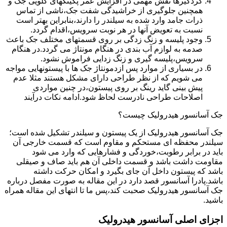
گردگیرها نقش مهمی در افزایش عمر پکینکهای گلویی جک و
همچنین جلوگیری از خراشیدگی شفت جک،ناشی از تماس
ذرات جامد وارد شده به سیلندر را دارند،بنابراین بهتر است
نسبت به تعویض آنها در هر نوبت سرویس،اقدام گردد.
وجود پلیسه و زنگ زدگی بر روی قسمتهای مختلف جک باعث
صدمه به لوازم آب بندی در هنگام مونتاژ می گردد.در هنگام
سرویس،پلیسه گیری و زنگ زدایی فراموش نشود.
در بسیاری از موارد پس ازدمونتاژ جک ها با پیستونهایی مواجه
می شویم که از نظر طراحی دارای مشکل هستند مثلا عدم
پیش بینی گاید رینگ بر روی پیستون،در چنین مواردی
اصلاحات طراحی نادرست لحاظ شود.ادامه نکات درآیند
جک آسانسور هیدرولیک چیست؟
جک آسانسور هیدرولیک از یک پیستون و سیلندر تشکیل شده است؛
سیلندر محفظه ای مستحکم و مقاوم است که قسمت خارجی آن
باید در برابر رطوبت،خوردگی و فشارهایی که وارد می شود
مقاومت داشت باشد و قسمت داخلی آن هم باید صاف و صیقلی
باشد که پیستون داخل آن جای بگیرد و امکان حرکت داشته
باشد.پادرا آسانسور قصد دارد در این مقاله به صورت مفصل درباره
جک آسانسور هیدرولیک صحبت کند،پس ما تا انتهای این مقاله همراه
باشید.
اجزای اصلی آسانسور هیدرولیک