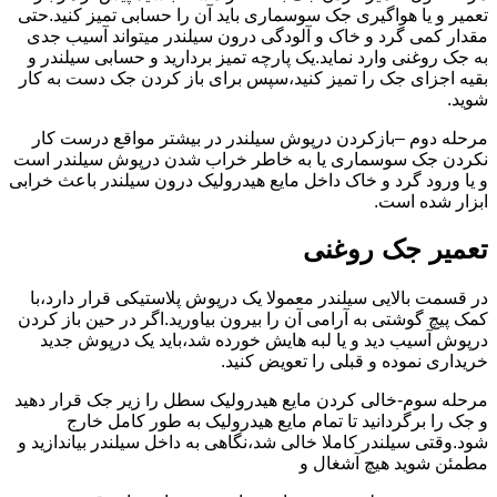
تعمیر و یا هواگیری جک سوسماری باید آن را حسابی تمیز کنید.حتی
مقدار کمی گرد و خاک و آلودگی درون سیلندر میتواند آسیب جدی
به جک روغنی وارد نماید.یک پارچه تمیز بردارید و حسابی سیلندر و
بقیه اجزای جک را تمیز کنید،سپس برای باز کردن جک دست به کار
شوید.
مرحله دوم –بازکردن درپوش سیلندر در بیشتر مواقع درست کار
نکردن جک سوسماری یا به خاطر خراب شدن درپوش سیلندر است
و یا ورود گرد و خاک داخل مایع هیدرولیک درون سیلندر باعث خرابی
ابزار شده است.
تعمیر جک روغنی
در قسمت بالایی سیلندر معمولا یک درپوش پلاستیکی قرار دارد،با
کمک پیچ گوشتی به آرامی آن را بیرون بیاورید.اگر در حین باز کردن
درپوش آسیب دید و یا لبه هایش خورده شد،باید یک درپوش جدید
خریداری نموده و قبلی را تعویض کنید.
مرحله سوم-خالی کردن مایع هیدرولیک سطل را زیر جک قرار دهید
و جک را برگردانید تا تمام مایع هیدرولیک به طور کامل خارج
شود.وقتی سیلندر کاملا خالی شد،نگاهی به داخل سیلندر بیاندازید و
مطمئن شوید هیچ آشغال و