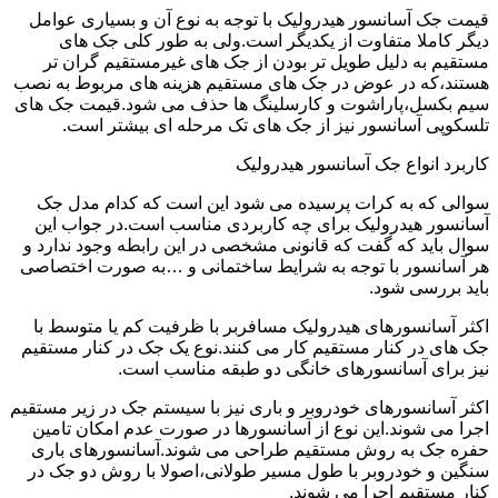
قیمت جک آسانسور هیدرولیک با توجه به نوع آن و بسیاری عوامل
دیگر کاملا متفاوت از یکدیگر است.ولی به طور کلی جک های
مستقیم به دلیل طویل تر بودن از جک های غیرمستقیم گران تر
هستند،که در عوض در جک های مستقیم هزینه های مربوط به نصب
سیم بکسل،پاراشوت و کارسلینگ ها حذف می شود.قیمت جک های
تلسکوپی آسانسور نیز از جک های تک مرحله ای بیشتر است.
کاربرد انواع جک آسانسور هیدرولیک
سوالی که به کرات پرسیده می شود این است که کدام مدل جک
آسانسور هیدرولیک برای چه کاربردی مناسب است.در جواب این
سوال باید که گفت که قانونی مشخصی در این رابطه وجود ندارد و
هر آسانسور با توجه به شرایط ساختمانی و …به صورت اختصاصی
باید بررسی شود.
اکثر آسانسورهای هیدرولیک مسافربر با ظرفیت کم یا متوسط با
جک های در کنار مستقیم کار می کنند.نوع یک جک در کنار مستقیم
نیز برای آسانسورهای خانگی دو طبقه مناسب است.
اکثر آسانسورهای خودروبر و باری نیز با سیستم جک در زیر مستقیم
اجرا می شوند.این نوع از آسانسورها در صورت عدم امکان تامین
حفره جک به روش مستقیم طراحی می شوند.آسانسورهای باری
سنگین و خودروبر با طول مسیر طولانی،اصولا با روش دو جک در
کنار مستقیم اجرا می شوند.