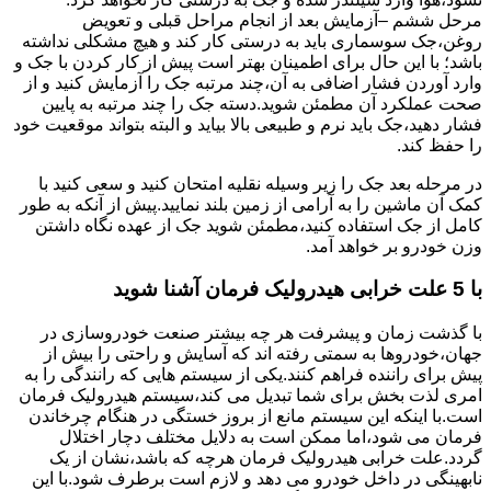
مرحل ششم –آزمایش بعد از انجام مراحل قبلی و تعویض
روغن،جک سوسماری باید به درستی کار کند و هیچ مشکلی نداشته
باشد؛ با این حال برای اطمینان بهتر است پیش از کار کردن با جک و
وارد آوردن فشار اضافی به آن،چند مرتبه جک را آزمایش کنید و از
صحت عملکرد آن مطمئن شوید.دسته جک را چند مرتبه به پایین
فشار دهید،جک باید نرم و طبیعی بالا بیاید و البته بتواند موقعیت خود
را حفظ کند.
در مرحله بعد جک را زیر وسیله نقلیه امتحان کنید و سعی کنید با
کمک آن ماشین را به آرامی از زمین بلند نمایید.پیش از آنکه به طور
کامل از جک استفاده کنید،مطمئن شوید جک از عهده نگاه داشتن
وزن خودرو بر خواهد آمد.
با 5 علت خرابی هیدرولیک فرمان آشنا شوید
با گذشت زمان و پیشرفت هر چه بیشتر صنعت خودروسازی در
جهان،خودروها به سمتی رفته اند که آسایش و راحتی را بیش از
پیش برای راننده فراهم کنند.یکی از سیستم هایی که رانندگی را به
امری لذت بخش برای شما تبدیل می کند،سیستم هیدرولیک فرمان
است.با اینکه این سیستم مانع از بروز خستگی در هنگام چرخاندن
فرمان می شود،اما ممکن است به دلایل مختلف دچار اختلال
گردد.علت خرابی هیدرولیک فرمان هرچه که باشد،نشان از یک
نابهینگی در داخل خودرو می دهد و لازم است برطرف شود.با این