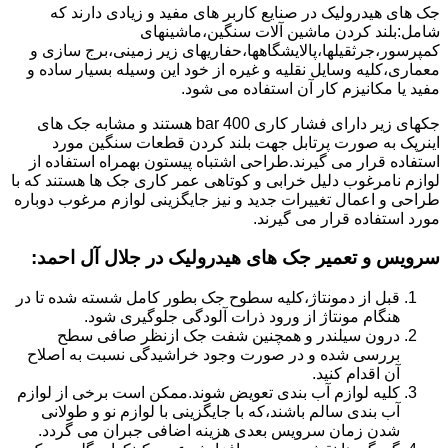
جک های هیدرولیک در صنایع کاربر های مفید و زیادی دارند که
شامل:بلند کردن ماشین آلات سنگین،ماشینهای
کمپرسور،جرثقیلها،پالایشگاهها،حفاریهای زیر زمینی،برج سازی و
معماری،کلیه وسایل نقلیه و غیره از خود این وسیله بسیار ساده و
مفید یا مکانیزم کار آن استفاده می شود.
جکهای زیر دارای فشار کاری 400 bar هستند و مشابه جک های
اینرپک به صورت پرتابل جهت بلند کردن قطعات سنگین مورد
استفاده قرار می گیرند.طراحی اشتباه پیستون بهمراه استفاده از
لوازم نامرغوب دلیل خرابی و کوتاهی عمر کاری جک ها هستند که با
طراحی و اعمال تغییرات جدید و نیز جایگزینی لوازم مرغوب دوباره
مورد استفاده قرار می گیرند.
سرویس و تعمیر جک های هیدرولیک در جلال آل احمد
:
قبل از دمونتاژ،کلیه سطوح جک بطور کامل شسته شده تا در
هنگام مونتاژ از ورود ذرات آلودگی جلوگیری شود.
درون سیلندر و همچنین شفت جک ازنظر صافی سطح
بررسی شده و در صورت وجود خراشیدگی نسبت به اصلاح
آن اقدام کنید.
کلیه لوازم آب بندی تعویض شوند.ممکن است برخی از لوازم
آب بندی سالم باشند،که با جایگزینی با لوازم نو و طولانی
شدن زمان سرویس بعدی هزینه اضافی جبران می گردد.