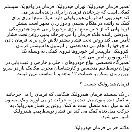
تعمیر فرمان هیدرولیک تهران:هیدرولیک فرمان،در واقع یک سیستم
کمکی است که چرخاندن فرمان را برای راننده آسانتر می
کند.خودرویی که فرمان هیدرولیکی دارد به یک منبع انرژی برای
کمک به راننده در هنگام پیچیدن و دور زدن مجهز است.بیشتر
فرمانهایی که از چنین منبع انرژی برخوردار می شوند هیدرولیکی
اند.وقتی راننده فلکه فرمان را می چرخاند پمپی روغن تحت فشار
تأمین می کند روغن تحت فشار بیشتر تلاش لازم برای فرمان دادن
به چرخها را انجام می دهدبعضی از اتومبیل ها سیستم فرمان
الترونیکی دارند.در این خودروها نیروی کمکی به وسیله یک
الکتروموتور تأمین می شود.
تعمیرگاه تخصصی انواع خودروهای داخلی و خارجی و عیب یابی در
تهران توسط تیم متخصص و کارشناسان مجرب مکانیک یار در سریع
ترین زمان ممکن با ضمانت ۱۲ ماهه و با مناسب ترین قیمت
فرمان هیدرولیک چیست ؟
در یک سیستم فرمان هیدرولیک هنگامی که فرمان را می چرخانید
به کمک دنده پنیون میل دنده را به حرکت در می آورید و یک پیستون
که به میل دنده متصل است به کمک روغن پر فشار هیدرولیک به
حرکت میل دنده کمک می کند.این فشار توسط پمپ هیدرولیک
تامین می شود.
علائم خرابی فرمان هیدرولیک