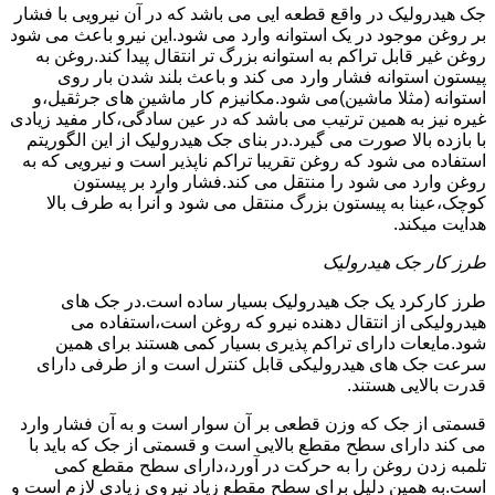
جک هیدرولیک در واقع قطعه ایی می باشد که در آن نیرویی با فشار
بر روغن موجود در یک استوانه وارد می شود.این نیرو باعث می شود
روغن غیر قابل تراکم به استوانه بزرگ تر انتقال پیدا کند.روغن به
پیستون استوانه فشار وارد می کند و باعث بلند شدن بار روی
استوانه (مثلا ماشین)می شود.مکانیزم کار ماشین های جرثقیل،و
غیره نیز به همین ترتیب می باشد که در عین سادگی،کار مفید زیادی
با بازده بالا صورت می گیرد.در بنای جک هیدرولیک از این الگوریتم
استفاده می شود که روغن تقریبا تراکم ناپذیر است و نیرویی که به
روغن وارد می شود را منتقل می کند.فشار وارد بر پیستون
کوچک،عینا به پیستون بزرگ منتقل می شود و آنرا به طرف بالا
هدایت میکند.
طرز کار جک هیدرولیک
طرز کارکرد یک جک هیدرولیک بسیار ساده است.در جک های
هیدرولیکی از انتقال دهنده نیرو که روغن است،استفاده می
شود.مایعات دارای تراکم پذیری بسیار کمی هستند برای همین
سرعت جک های هیدرولیکی قابل کنترل است و از طرفی دارای
قدرت بالایی هستند.
قسمتی از جک که وزن قطعی بر آن سوار است و به آن فشار وارد
می کند دارای سطح مقطع بالایی است و قسمتی از جک که باید با
تلمبه زدن روغن را به حرکت در آورد،دارای سطح مقطع کمی
است.به همین دلیل برای سطح مقطع زیاد نیروی زیادی لازم است و