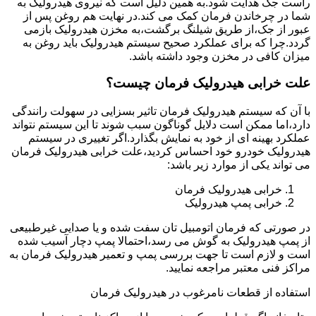
راست جک هدایت شود.به همین دلیل است که نیروی هیدرولیک به
شما در چرخاندن فرمان کمک می کند.در نهایت هم روغن پس از
عبور از جک،از طریق شیلنگ برگشت،به مخزن هیدرولیک بازمی
گردد.چرا که برای عملکرد صحیح سیستم هیدرولیک باید روغن به
میزان کافی در مخزن وجود داشته باشد.
علت خرابی هیدرولیک فرمان چیست؟
با آن که سیستم هیدرولیک فرمان تاثیر بسزایی در سهولت رانندگی
دارد،اما ممکن است دلایل گوناگون سبب شوند تا این سیستم نتواند
عملکرد بهینه ای از خود به نمایش بگذارد.اگر تغییری در سیستم
هیدرولیک خودرو خود احساس کردید،علت خرابی هیدرولیک فرمان
می تواند یکی از موارد زیر باشد:
خرابی هیدرولیک فرمان
خرابی پمپ هیدرولیک
در صورتی که فرمان اتومبیل تان سفت شده و یا صدایی غیرطبیعی
از پمپ هیدرولیک به گوش می رسد،احتمالا پمپ دچار آسیب شده
است و لازم است تا جهت بررسی پمپ و تعمیر هیدرولیک فرمان به
مراکز فنی معتبر مراجعه نمایید.
استفاده از قطعات نامرغوب در هیدرولیک فرمان