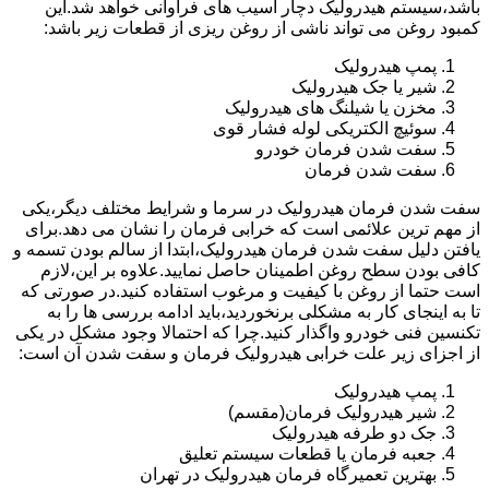
باشد،سیستم هیدرولیک دچار آسیب های فراوانی خواهد شد.این
کمبود روغن می تواند ناشی از روغن ریزی از قطعات زیر باشد:
پمپ هیدرولیک
شیر یا جک هیدرولیک
مخزن یا شیلنگ های هیدرولیک
سوئیچ الکتریکی لوله فشار قوی
سفت شدن فرمان خودرو
سفت شدن فرمان
سفت شدن فرمان هیدرولیک در سرما و شرایط مختلف دیگر،یکی
از مهم ترین علائمی است که خرابی فرمان را نشان می دهد.برای
یافتن دلیل سفت شدن فرمان هیدرولیک،ابتدا از سالم بودن تسمه و
کافی بودن سطح روغن اطمینان حاصل نمایید.علاوه بر این،لازم
است حتما از روغن با کیفیت و مرغوب استفاده کنید.در صورتی که
تا به اینجای کار به مشکلی برنخوردید،باید ادامه بررسی ها را به
تکنسین فنی خودرو واگذار کنید.چرا که احتمالا وجود مشکل در یکی
از اجزای زیر علت خرابی هیدرولیک فرمان و سفت شدن آن است:
پمپ هیدرولیک
شیر هیدرولیک فرمان(مقسم)
جک دو طرفه هیدرولیک
جعبه فرمان یا قطعات سیستم تعلیق
بهترین تعمیرگاه فرمان هیدرولیک در تهران