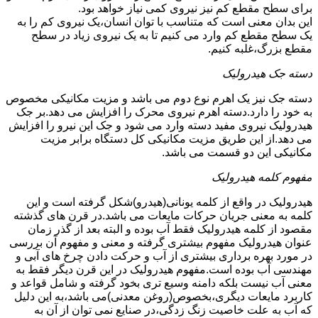
برای سطح مقطع کم نیز نیروی کمی نیاز خواهد بود.
این بدان معنی است که متناسب با توان انسان،یک نیروی کم را به
یک سطح مقطع کم وارد می کنیم تا به یک نیروی زیاد در سطح
مقطع بزرگ،غلبه کنیم.
دسته جک هیدرولیک
دسته جک نیز یک اهرم نوع دوم می باشد و مزیت مکانیکی مخصوص
به خود را دارد.دسته اهرم نیروی محرک را افزایش می دهد.بر جک
هیدرولیک نیروی مفید دسته وارد می شود و جک این نیرو را افزایش
می دهد.از این طریق مزیت مکانیکی کل دستگاه برابر مزیت
مکانیکی این دو قسمت می باشد.
مفهوم کلمه هیدرولیک
هیدرولیک در واقع از کلمه یونانی(هیدرو)شکل گرفته است و این
کلمه به معنی جریان حرکات مایعات می باشد.در قرن های گذشته
مقصود از کلمه هیدرولیک فقط آب بوده و البته بعد از گذر زمان
عنوان هیدرولیک مفهوم بیشتری گرفته و معنی و مفهوم آن بررسی
در مورد بهره برداری بیشتری از آب و حرکت دادن چرخ های آبی و
مهندسی آب بوده است.مفهوم هیدرولیک در این قرن دیگر فقط به
معنی آب نیست بلکه دامنه وسیع تری بخود گرفته و شامل قواعد و
کاربرد مایعات دیگری،بخصوص(روغن معدنی)می باشد،به این دلیل
که آب به علت خاصیت زنگ زدگی،در صنایع نمی توان از آن به