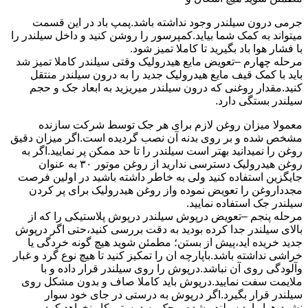
جرمی درون سیلندر وجود نداشته باشد.پمپ باد در این قسمت
میتواند به کمک شما بیاید.کمپرسور را روشن کنید و داخل سیلندر را
با فشار هوا باد بگیرید تا کاملا تمیز شود.
مرحله چهارم –تعویض مایع هیدرولیک وقتی سیلندر کاملا تمیز شد
باید با کمک قیف مایع هیدرولیک جدید را به درون سیلندر منتقل
کنید.مقدار روغنی که درون سیلندر میریزید به ابعاد جک و حجم
سیلندر بستگی دارد.
معمولا میزان روغن لازم برای هر جک توسط شرکت سازنده
مشخص شده و بر روی بدنه آن نصب گردیده است.اگر میزان دقیق
روغن را نمیدانید بهتر است سیلندر را تا حد ممکن پر نمایید.اگر به
روغن هیدرولیک دسترسی ندارید از روغن موتور ۳۰ به عنوان
جایگزین استفاده کنید ولی به خاطر داشته باشید در اولین فرصت
مجدداروغن را تعویض نموده واز روغن هیدرولیک برای پر کردن
سیلندر جک استفاده نمایید.
مرحله پنجم –تعویض درپوش سیلندر درپوش پلاستیکی را که از
بالای سیلندر جدا کرده بودید به دقت بررسی کنید،حتی اگر درپوش
جدید خریده اید،پیش از بستن؛ مطمئن شوید هیچ گونه خردگی یا
خراشی نداشته باشد.باپارچه ان را تمکیز کنید تا هیچ نوع گرد و غبار
وآلودگی روی آن نباشد.درپوش را روی سیلندر قرار داده و با
ملایمت سفت نمایید.درپوش باید کاملا صاف و بدون مشکل روی
سیلندر قرار بگیرد.اگر درپوش به درستی در جای خود سوار
نشود،هوا وارد سیلندر شده و جک به درستی کار نخواهد کرد.