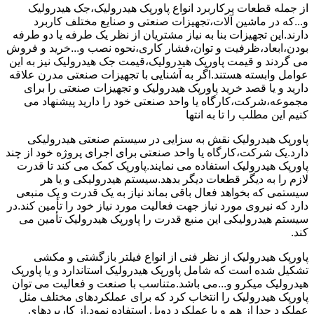
از جمله قطعات پرکاربرد انواع پاورپک هیدرولیک،جک هیدرولیک
و...که در ماشین آلات،تجهیزات صنعتی و صنایع مختلف کاربرد
دارند.این تجهیزات بنا به نیاز مشتریان از نظر یک طرفه یا دو طرفه
بودن،ابعاد،ظرفیت و توان،فشار کاری،نحوه نصب و...خرید و فروش
می گردند و قیمت پاورپک هیدرولیک،قیمت جک هیدرولیک نیز به این
عوامل وابسته هستند.اگر به آشنایی با تجهیزات صنعتی مدرن علاقه
دارید و یا قصد خرید پاورپک هیدرولیک و تجهیزات صنعتی را برای
مجموعه،شرکت،کارگاه یا واحد صنعتی خود را دارید پیشنهاد می
کنیم این مطلب را تا به انتها
پاورپک هیدرولیک نقش به سزایی در سیستم صنعتی هیدرولیکی
دارد.یک شرکت،کارگاه یا واحد صنعتی برای اجرای پروژه خود از چند
پاورپک هیدرولیک استفاده می نمایند.پاورپک کمک می کند تا قدرت
لازم را به دیگر قطعات دیگر بدهد.سیستم هیدرولیکی و یا هر
سیستمی که بخواهد فعال باقی بماند نیاز به یک قدرت و یک منبعی
دارد که نیروی مورد نیاز جهت فعالیت مورد نیاز خود را تأمین کند.در
سیستم هیدرولیکی این منبع قدرت را پاورپک هیدرولیک تأمین می
کند.
پاورپک هیدرولیک از نظر فنی از انواع فیلتر بازگشتی و مکشی
تشکیل شده است که شامل پاورپک هیدرولیک استاندارد و یا پاورپک
هیدرولیک میکرو و...می باشد.متناسب با صنعت و فعالیت می توان
پاورپک هیدرولیک را انتخاب کرد که برای عملکردهای مختلف مثل
عملکرد جدا از هم و یا عملکرد دوبل استفاده نمود.از کاربردهای