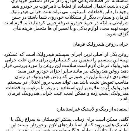
متاسفانه اگر قطعات یدکی خودرو را از مراکز نامعتبر خریداری
کرده باشید،احتمال استفاده از قطعات نامرغوب در خودرو شما
وجود دارد.این قطعات نامرغوب می تواند علت خرابی هیدرولیک
فرمان و بسیاری دیگر از مشکلات خودروی شما باشند.در چنین
شرایطی با آنکه در خرید خودرو صرفه جویی کرده اید،اما لازم است
جهت تهیه مجدد لوازم یدکی و یا تعمیر آن ها متحمل هزینه های
گزاف شوید.
خرابی روغن هیدرولیک فرمان
روغن یکی از اصلی ترین اجزای سیستم هیدرولیک است که عملکرد
بهینه این سیستم را تضمین می کند.بنابراین برای یافتن علت خرابی
هیدرولیک فرمان لازم است سلامت این روغن را مورد بررسی قرار
دهید.روغن هیدرولیک نیز مانند سایر اجزای خودرو عمر مفید
محدودی دارد.بنابراین در صورتی که روغن هیدرولیک در زمان
مناسب تعویض نشده باشد،می تواند سبب بروز اختلال در سیستم
هیدرولیک گردد.علاوه بر این،استفاده از روغن نامرغوب به قطعات
هیدرولیک آسیب زده و ممکن است علت خرابی هیدرولیک فرمان
باشد.
استفاده از رینگ و لاستیک غیراستاندارد
گاهی ممکن است برای زیبایی بیشتر اتومبیلتان به سراغ رینگ یا
لاستیک هایی بروید که از استانداردهای لازم برخوردار نیستند.این
لوازم غیراستاندارد زوایای ۵ گانه جلوبندی خودرو را بر هم می زنند