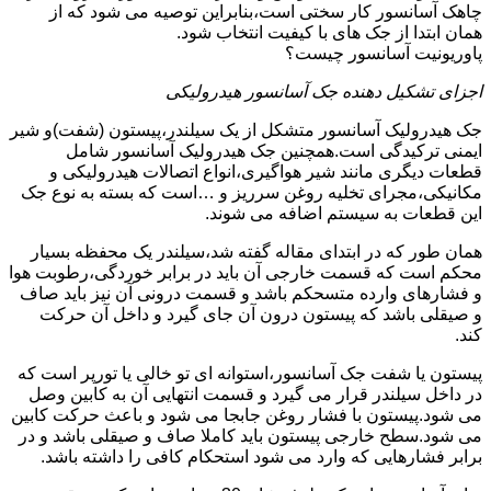
چاهک آسانسور کار سختی است،بنابراین توصیه می شود که از
همان ابتدا از جک های با کیفیت انتخاب شود.
پاوریونیت آسانسور چیست؟
اجزای تشکیل دهنده جک آسانسور هیدرولیکی
جک هیدرولیک آسانسور متشکل از یک سیلندر،پیستون (شفت)و شیر
ایمنی ترکیدگی است.همچنین جک هیدرولیک آسانسور شامل
قطعات دیگری مانند شیر هواگیری،انواع اتصالات هیدرولیکی و
مکانیکی،مجرای تخلیه روغن سرریز و …است که بسته به نوع جک
این قطعات به سیستم اضافه می شوند.
همان طور که در ابتدای مقاله گفته شد،سیلندر یک محفظه بسیار
محکم است که قسمت خارجی آن باید در برابر خوردگی،رطوبت هوا
و فشارهای وارده متسحکم باشد و قسمت درونی آن نیز باید صاف
و صیقلی باشد که پیستون درون آن جای گیرد و داخل آن حرکت
کند.
پیستون یا شفت جک آسانسور،استوانه ای تو خالی یا تورپر است که
در داخل سیلندر قرار می گیرد و قسمت انتهایی آن به کابین وصل
می شود.پیستون با فشار روغن جابجا می شود و باعث حرکت کابین
می شود.سطح خارجی پیستون باید کاملا صاف و صیقلی باشد و در
برابر فشارهایی که وارد می شود استحکام کافی را داشته باشد.