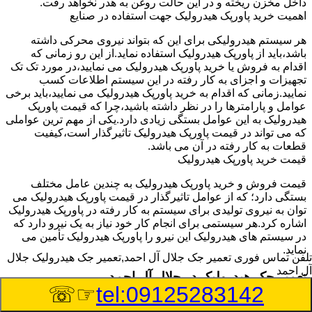
داخل مخزن ریخته و در این حالت روغن به هدر نخواهد رفت.
اهمیت خرید پاورپک هیدرولیک جهت استفاده در صنایع
هر سیستم هیدرولیکی برای این که بتواند نیروی محرکی داشته
باشد،باید از پاورپک هیدرولیک استفاده نماید.از این رو زمانی که
اقدام به فروش یا خرید پاورپک هیدرولیک می نمایید،در مورد تک تک
تجهیزات و اجزای به کار رفته در این سیستم اطلاعات کسب
نمایید.زمانی که اقدام به خرید پاورپک هیدرولیک می نمایید،باید برخی
عوامل و پارامترها را در نظر داشته باشید،چرا که قیمت پاورپک
هیدرولیک به این عوامل بستگی زیادی دارد.یکی از مهم ترین عواملی
که می تواند در قیمت پاورپک هیدرولیک تاثیرگذار است،کیفیت
قطعات به کار رفته در آن می باشد.
قیمت خرید پاورپک هیدرولیک
قیمت فروش و خرید پاورپک هیدرولیک به چندین عامل مختلف
بستگی دارد؛ که از عوامل تاثیرگذار در قیمت پاورپک هیدرولیک می
توان به نیروی تولیدی برای سیستم به کار رفته در پاورپک هیدرولیک
اشاره کرد.هر سیستمی برای انجام کار خود نیاز به یک نیرو دارد که
در سیستم های هیدرولیک این نیرو را پاورپک هیدرولیک تأمین می
نماید.
تلفن تماس فوری
تعمیر جک جلال آل احمد,تعمیر جک هیدرولیک جلال
آل احمد
تعمیر جک هیدرولیک در جلال آل احمد
☞☏
tel:09125283142
وسیله‎ای که با عملکرد خود موجب بلند شدن اهرم و یا وزن سنگین