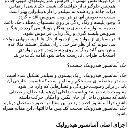
گردگیرها نقش مهمی در افزایش عمر پکینکهای گلویی جک و
همچنین جلوگیری از خراشیدگی شفت جک،ناشی از تماس
ذرات جامد وارد شده به سیلندر را دارند،بنابراین بهتر است
نسبت به تعویض آنها در هر نوبت سرویس،اقدام گردد.
وجود پلیسه و زنگ زدگی بر روی قسمتهای مختلف جک باعث
صدمه به لوازم آب بندی در هنگام مونتاژ می گردد.در هنگام
سرویس،پلیسه گیری و زنگ زدایی فراموش نشود.
در بسیاری از موارد پس ازدمونتاژ جک ها با پیستونهایی مواجه
می شویم که از نظر طراحی دارای مشکل هستند مثلا عدم
پیش بینی گاید رینگ بر روی پیستون،در چنین مواردی
اصلاحات طراحی نادرست لحاظ شود.ادامه نکات درآیند
جک آسانسور هیدرولیک چیست؟
جک آسانسور هیدرولیک از یک پیستون و سیلندر تشکیل شده است؛
سیلندر محفظه ای مستحکم و مقاوم است که قسمت خارجی آن
باید در برابر رطوبت،خوردگی و فشارهایی که وارد می شود
مقاومت داشت باشد و قسمت داخلی آن هم باید صاف و صیقلی
باشد که پیستون داخل آن جای بگیرد و امکان حرکت داشته
باشد.پادرا آسانسور قصد دارد در این مقاله به صورت مفصل درباره
جک آسانسور هیدرولیک صحبت کند،پس ما تا انتهای این مقاله همراه
باشید.
اجزای اصلی آسانسور هیدرولیک