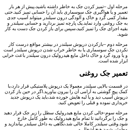
مرحله اول –تمیز کردن جک به خاطر داشته باشید،پیش از هر بار
تعمیر و یا هواگیری جک سوسماری باید آن را حسابی تمیز کنید.حتی
مقدار کمی گرد و خاک و آلودگی درون سیلندر میتواند آسیب جدی
به جک روغنی وارد نماید.یک پارچه تمیز بردارید و حسابی سیلندر و
بقیه اجزای جک را تمیز کنید،سپس برای باز کردن جک دست به کار
شوید.
مرحله دوم –بازکردن درپوش سیلندر در بیشتر مواقع درست کار
نکردن جک سوسماری یا به خاطر خراب شدن درپوش سیلندر است
و یا ورود گرد و خاک داخل مایع هیدرولیک درون سیلندر باعث خرابی
ابزار شده است.
تعمیر جک روغنی
در قسمت بالایی سیلندر معمولا یک درپوش پلاستیکی قرار دارد،با
کمک پیچ گوشتی به آرامی آن را بیرون بیاورید.اگر در حین باز کردن
درپوش آسیب دید و یا لبه هایش خورده شد،باید یک درپوش جدید
خریداری نموده و قبلی را تعویض کنید.
مرحله سوم-خالی کردن مایع هیدرولیک سطل را زیر جک قرار دهید
و جک را برگردانید تا تمام مایع هیدرولیک به طور کامل خارج
شود.وقتی سیلندر کاملا خالی شد،نگاهی به داخل سیلندر بیاندازید و
مطمئن شوید هیچ آشغال و