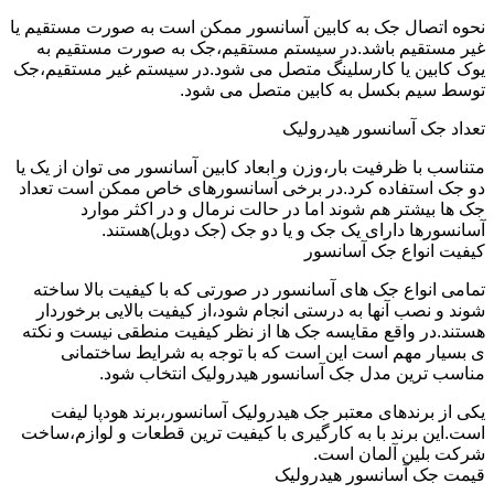
نحوه اتصال جک به کابین آسانسور ممکن است به صورت مستقیم یا
غیر مستقیم باشد.در سیستم مستقیم،جک به صورت مستقیم به
یوک کابین یا کارسلینگ متصل می شود.در سیستم غیر مستقیم،جک
توسط سیم بکسل به کابین متصل می شود.
تعداد جک آسانسور هیدرولیک
متناسب با ظرفیت بار،وزن و ابعاد کابین آسانسور می توان از یک یا
دو جک استفاده کرد.در برخی آسانسورهای خاص ممکن است تعداد
جک ها بیشتر هم شوند اما در حالت نرمال و در اکثر موارد
آسانسورها دارای یک جک و یا دو جک (جک دوبل)هستند.
کیفیت انواع جک آسانسور
تمامی انواع جک های آسانسور در صورتی که با کیفیت بالا ساخته
شوند و نصب آنها به درستی انجام شود،از کیفیت بالایی برخوردار
هستند.در واقع مقایسه جک ها از نظر کیفیت منطقی نیست و نکته
ی بسیار مهم است این است که با توجه به شرایط ساختمانی
مناسب ترین مدل جک آسانسور هیدرولیک انتخاب شود.
یکی از برندهای معتبر جک هیدرولیک آسانسور،برند هودپا لیفت
است.این برند با به کارگیری با کیفیت ترین قطعات و لوازم،ساخت
شرکت بلین آلمان است.
قیمت جک آسانسور هیدرولیک