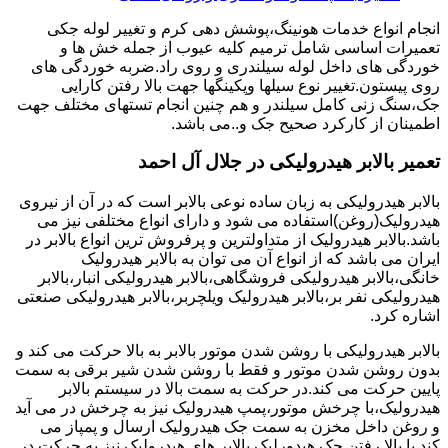
انجام انواع خدمات هونینگ،پوشش دهی کرم و تغییر لوله جکی
تعمیرات اساسی شامل ترمیم کلیه عیوب از جمله خش ها و
خوردگی های داخل لوله سیلندری و روی راد.ضربه خوردگی های
روی پیستون.تغییر نوع سیلها وپکینگها جهت بالا رفتن کارایی
جک،سنگ زنی کامل سیلندر و هم چنین انجام تستهای مختلف جهت
اطمینان از کارکرد صحیح جک و..می باشد.
تعمیر بالابر هیدرولیکی در جلال آل احمد
بالابر هیدرولیکی به زبان ساده نوعی بالابر است که در آن از نیروی
هیدرولیک(روغن)استفاده می شود و دارای انواع مختلفی نیز می
باشد.بالابر هیدرولیک از متداولترین و پرفروش ترین انواع بالابر در
ایران می باشد که از انواع آن می توان به بالابر هیدرولیک
خانگی،بالابر هیدرولیکی فروشگاهی،بالابر هیدرولیکی انبار،بالابر
هیدرولیکی نفر بر،بالابر هیدرولیک ویلچربر،بالابر هیدرولیکی صنعتی
اشاره کرد.
بالابر هیدرولیکی با روشن شدن موتور بالابر به بالا حرکت می کند و
بدون روشن شدن موتور و فقط با روشن شدن شیر برقی به سمت
پایین حرکت می کند.در حرکت به سمت بالا در سیستم بالابر
هیدرولیک،با چرخش موتور،پمپ هیدرولیک نیز به چرخش در می آید
و روغن داخل مخزن به سمت جک هیدرولیک ارسال و پمپاز می
کند.با بالا رفتن جک هیدورلیک بالابر های هیدرولیک نیز به حرکت در