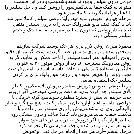
جرمی درون سیلندر وجود نداشته باشد.پمپ باد در این قسمت
میتواند به کمک شما بیاید.کمپرسور را روشن کنید و داخل سیلندر را
با فشار هوا باد بگیرید تا کاملا تمیز شود.
مرحله چهارم –تعویض مایع هیدرولیک وقتی سیلندر کاملا تمیز شد
باید با کمک قیف مایع هیدرولیک جدید را به درون سیلندر منتقل
کنید.مقدار روغنی که درون سیلندر میریزید به ابعاد جک و حجم
سیلندر بستگی دارد.
معمولا میزان روغن لازم برای هر جک توسط شرکت سازنده
مشخص شده و بر روی بدنه آن نصب گردیده است.اگر میزان دقیق
روغن را نمیدانید بهتر است سیلندر را تا حد ممکن پر نمایید.اگر به
روغن هیدرولیک دسترسی ندارید از روغن موتور ۳۰ به عنوان
جایگزین استفاده کنید ولی به خاطر داشته باشید در اولین فرصت
مجدداروغن را تعویض نموده واز روغن هیدرولیک برای پر کردن
سیلندر جک استفاده نمایید.
مرحله پنجم –تعویض درپوش سیلندر درپوش پلاستیکی را که از
بالای سیلندر جدا کرده بودید به دقت بررسی کنید،حتی اگر درپوش
جدید خریده اید،پیش از بستن؛ مطمئن شوید هیچ گونه خردگی یا
خراشی نداشته باشد.باپارچه ان را تمکیز کنید تا هیچ نوع گرد و غبار
وآلودگی روی آن نباشد.درپوش را روی سیلندر قرار داده و با
ملایمت سفت نمایید.درپوش باید کاملا صاف و بدون مشکل روی
سیلندر قرار بگیرد.اگر درپوش به درستی در جای خود سوار
نشود،هوا وارد سیلندر شده و جک به درستی کار نخواهد کرد.
مرحل ششم –آزمایش بعد از انجام مراحل قبلی و تعویض