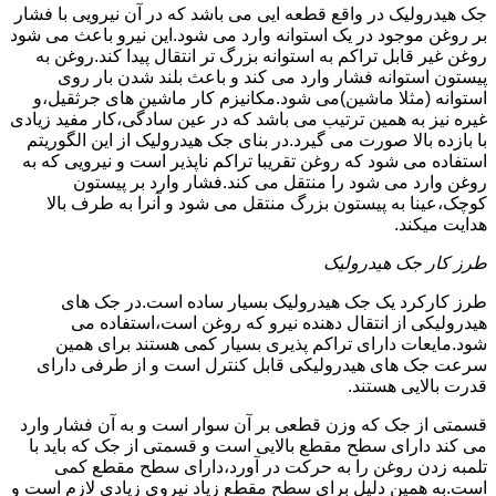
جک هیدرولیک در واقع قطعه ایی می باشد که در آن نیرویی با فشار
بر روغن موجود در یک استوانه وارد می شود.این نیرو باعث می شود
روغن غیر قابل تراکم به استوانه بزرگ تر انتقال پیدا کند.روغن به
پیستون استوانه فشار وارد می کند و باعث بلند شدن بار روی
استوانه (مثلا ماشین)می شود.مکانیزم کار ماشین های جرثقیل،و
غیره نیز به همین ترتیب می باشد که در عین سادگی،کار مفید زیادی
با بازده بالا صورت می گیرد.در بنای جک هیدرولیک از این الگوریتم
استفاده می شود که روغن تقریبا تراکم ناپذیر است و نیرویی که به
روغن وارد می شود را منتقل می کند.فشار وارد بر پیستون
کوچک،عینا به پیستون بزرگ منتقل می شود و آنرا به طرف بالا
هدایت میکند.
طرز کار جک هیدرولیک
طرز کارکرد یک جک هیدرولیک بسیار ساده است.در جک های
هیدرولیکی از انتقال دهنده نیرو که روغن است،استفاده می
شود.مایعات دارای تراکم پذیری بسیار کمی هستند برای همین
سرعت جک های هیدرولیکی قابل کنترل است و از طرفی دارای
قدرت بالایی هستند.
قسمتی از جک که وزن قطعی بر آن سوار است و به آن فشار وارد
می کند دارای سطح مقطع بالایی است و قسمتی از جک که باید با
تلمبه زدن روغن را به حرکت در آورد،دارای سطح مقطع کمی
است.به همین دلیل برای سطح مقطع زیاد نیروی زیادی لازم است و