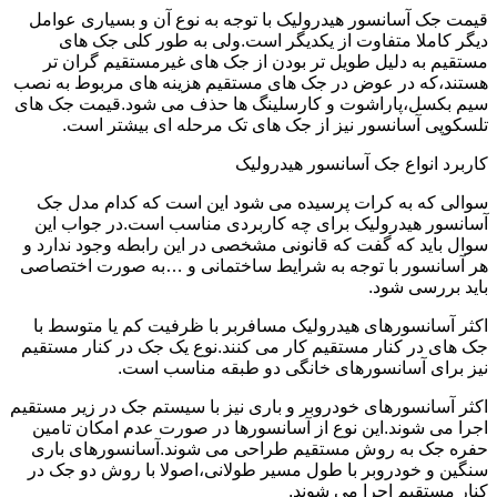
قیمت جک آسانسور هیدرولیک با توجه به نوع آن و بسیاری عوامل
دیگر کاملا متفاوت از یکدیگر است.ولی به طور کلی جک های
مستقیم به دلیل طویل تر بودن از جک های غیرمستقیم گران تر
هستند،که در عوض در جک های مستقیم هزینه های مربوط به نصب
سیم بکسل،پاراشوت و کارسلینگ ها حذف می شود.قیمت جک های
تلسکوپی آسانسور نیز از جک های تک مرحله ای بیشتر است.
کاربرد انواع جک آسانسور هیدرولیک
سوالی که به کرات پرسیده می شود این است که کدام مدل جک
آسانسور هیدرولیک برای چه کاربردی مناسب است.در جواب این
سوال باید که گفت که قانونی مشخصی در این رابطه وجود ندارد و
هر آسانسور با توجه به شرایط ساختمانی و …به صورت اختصاصی
باید بررسی شود.
اکثر آسانسورهای هیدرولیک مسافربر با ظرفیت کم یا متوسط با
جک های در کنار مستقیم کار می کنند.نوع یک جک در کنار مستقیم
نیز برای آسانسورهای خانگی دو طبقه مناسب است.
اکثر آسانسورهای خودروبر و باری نیز با سیستم جک در زیر مستقیم
اجرا می شوند.این نوع از آسانسورها در صورت عدم امکان تامین
حفره جک به روش مستقیم طراحی می شوند.آسانسورهای باری
سنگین و خودروبر با طول مسیر طولانی،اصولا با روش دو جک در
کنار مستقیم اجرا می شوند.