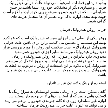
وجود دارد.این قطعات نامرغوب می تواند علت خرابی هیدرولیک
فرمان و بسیاری دیگر از مشکلات خودروی شما باشند.در چنین
شرایطی با آنکه در خرید خودرو صرفه جویی کرده اید،اما لازم است
جهت تهیه مجدد لوازم یدکی و یا تعمیر آن ها متحمل هزینه های
گزاف شوید.
خرابی روغن هیدرولیک فرمان
روغن یکی از اصلی ترین اجزای سیستم هیدرولیک است که عملکرد
بهینه این سیستم را تضمین می کند.بنابراین برای یافتن علت خرابی
هیدرولیک فرمان لازم است سلامت این روغن را مورد بررسی قرار
دهید.روغن هیدرولیک نیز مانند سایر اجزای خودرو عمر مفید
محدودی دارد.بنابراین در صورتی که روغن هیدرولیک در زمان
مناسب تعویض نشده باشد،می تواند سبب بروز اختلال در سیستم
هیدرولیک گردد.علاوه بر این،استفاده از روغن نامرغوب به قطعات
هیدرولیک آسیب زده و ممکن است علت خرابی هیدرولیک فرمان
باشد.
استفاده از رینگ و لاستیک غیراستاندارد
گاهی ممکن است برای زیبایی بیشتر اتومبیلتان به سراغ رینگ یا
لاستیک هایی بروید که از استانداردهای لازم برخوردار نیستند.این
لوازم غیراستاندارد زوایای ۵ گانه جلوبندی خودرو را بر هم می زنند
و می توانند به عنوان علت خرابی هیدرولیک فرمان شناخته