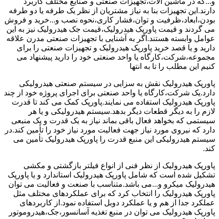
و...که در ماشین آلات،تجهیزات صنعتی و صنایع مختلف کاربرد
دارند.این تجهیزات بنا به نیاز مشتریان از نظر یک طرفه یا دو طرفه
بودن،ابعاد،ظرفیت و توان،فشار کاری،نحوه نصب و...خرید و فروش
می گردند و قیمت پاورپک هیدرولیک،قیمت جک هیدرولیک نیز به این
عوامل وابسته هستند.اگر به آشنایی با تجهیزات صنعتی مدرن علاقه
دارید و یا قصد خرید پاورپک هیدرولیک و تجهیزات صنعتی را برای
مجموعه،شرکت،کارگاه یا واحد صنعتی خود را دارید پیشنهاد می
کنیم این مطلب را تا به انتها
پاورپک هیدرولیک نقش به سزایی در سیستم صنعتی هیدرولیکی
دارد.یک شرکت،کارگاه یا واحد صنعتی برای اجرای پروژه خود از چند
پاورپک هیدرولیک استفاده می نمایند.پاورپک کمک می کند تا قدرت
لازم را به دیگر قطعات دیگر بدهد.سیستم هیدرولیکی و یا هر
سیستمی که بخواهد فعال باقی بماند نیاز به یک قدرت و یک منبعی
دارد که نیروی مورد نیاز جهت فعالیت مورد نیاز خود را تأمین کند.در
سیستم هیدرولیکی این منبع قدرت را پاورپک هیدرولیک تأمین می
کند.
پاورپک هیدرولیک از نظر فنی از انواع فیلتر بازگشتی و مکشی
تشکیل شده است که شامل پاورپک هیدرولیک استاندارد و یا پاورپک
هیدرولیک میکرو و...می باشد.متناسب با صنعت و فعالیت می توان
پاورپک هیدرولیک را انتخاب کرد که برای عملکردهای مختلف مثل
عملکرد جدا از هم و یا عملکرد دوبل استفاده نمود.از کاربردهای
پاورپک هیدرولیک می توان در منبع تغذیه آسانسور،جک،هیدروموتور