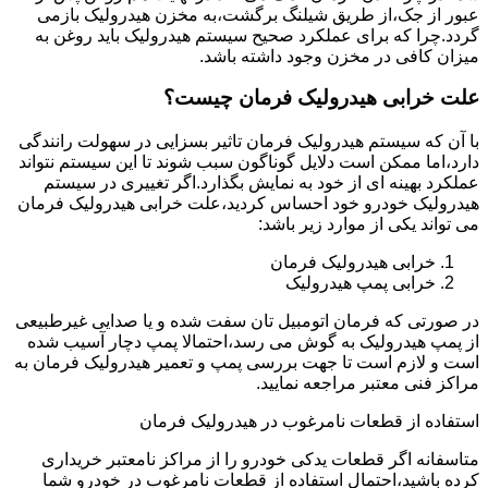
عبور از جک،از طریق شیلنگ برگشت،به مخزن هیدرولیک بازمی
گردد.چرا که برای عملکرد صحیح سیستم هیدرولیک باید روغن به
میزان کافی در مخزن وجود داشته باشد.
علت خرابی هیدرولیک فرمان چیست؟
با آن که سیستم هیدرولیک فرمان تاثیر بسزایی در سهولت رانندگی
دارد،اما ممکن است دلایل گوناگون سبب شوند تا این سیستم نتواند
عملکرد بهینه ای از خود به نمایش بگذارد.اگر تغییری در سیستم
هیدرولیک خودرو خود احساس کردید،علت خرابی هیدرولیک فرمان
می تواند یکی از موارد زیر باشد:
خرابی هیدرولیک فرمان
خرابی پمپ هیدرولیک
در صورتی که فرمان اتومبیل تان سفت شده و یا صدایی غیرطبیعی
از پمپ هیدرولیک به گوش می رسد،احتمالا پمپ دچار آسیب شده
است و لازم است تا جهت بررسی پمپ و تعمیر هیدرولیک فرمان به
مراکز فنی معتبر مراجعه نمایید.
استفاده از قطعات نامرغوب در هیدرولیک فرمان
متاسفانه اگر قطعات یدکی خودرو را از مراکز نامعتبر خریداری
کرده باشید،احتمال استفاده از قطعات نامرغوب در خودرو شما