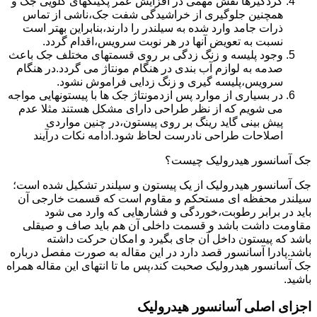
گردگیرها نقش مهمی در افزایش عمر پکینکهای گلویی جک و
همچنین جلوگیری از خراشیدگی شفت جک،ناشی از تماس
ذرات جامد وارد شده به سیلندر را دارند،بنابراین بهتر است
نسبت به تعویض آنها در هر نوبت سرویس،اقدام گردد.
وجود پلیسه و زنگ زدگی بر روی قسمتهای مختلف جک باعث
صدمه به لوازم آب بندی در هنگام مونتاژ می گردد.در هنگام
سرویس،پلیسه گیری و زنگ زدایی فراموش نشود.
در بسیاری از موارد پس ازدمونتاژ جک ها با پیستونهایی مواجه
می شویم که از نظر طراحی دارای مشکل هستند مثلا عدم
پیش بینی گاید رینگ بر روی پیستون،در چنین مواردی
اصلاحات طراحی نادرست لحاظ شود.ادامه نکات درآیند
جک آسانسور هیدرولیک چیست؟
جک آسانسور هیدرولیک از یک پیستون و سیلندر تشکیل شده است؛
سیلندر محفظه ای مستحکم و مقاوم است که قسمت خارجی آن
باید در برابر رطوبت،خوردگی و فشارهایی که وارد می شود
مقاومت داشت باشد و قسمت داخلی آن هم باید صاف و صیقلی
باشد که پیستون داخل آن جای بگیرد و امکان حرکت داشته
باشد.پادرا آسانسور قصد دارد در این مقاله به صورت مفصل درباره
جک آسانسور هیدرولیک صحبت کند،پس ما تا انتهای این مقاله همراه
باشید.
اجزای اصلی آسانسور هیدرولیک