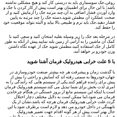
روغن،جک سوسماری باید به درستی کار کند و هیچ مشکلی نداشته
باشد؛ با این حال برای اطمینان بهتر است پیش از کار کردن با جک و
وارد آوردن فشار اضافی به آن،چند مرتبه جک را آزمایش کنید و از
صحت عملکرد آن مطمئن شوید.دسته جک را چند مرتبه به پایین
فشار دهید،جک باید نرم و طبیعی بالا بیاید و البته بتواند موقعیت خود
را حفظ کند.
در مرحله بعد جک را زیر وسیله نقلیه امتحان کنید و سعی کنید با
کمک آن ماشین را به آرامی از زمین بلند نمایید.پیش از آنکه به طور
کامل از جک استفاده کنید،مطمئن شوید جک از عهده نگاه داشتن
وزن خودرو بر خواهد آمد.
با 5 علت خرابی هیدرولیک فرمان آشنا شوید
با گذشت زمان و پیشرفت هر چه بیشتر صنعت خودروسازی در
جهان،خودروها به سمتی رفته اند که آسایش و راحتی را بیش از
پیش برای راننده فراهم کنند.یکی از سیستم هایی که رانندگی را به
امری لذت بخش برای شما تبدیل می کند،سیستم هیدرولیک فرمان
است.با اینکه این سیستم مانع از بروز خستگی در هنگام چرخاندن
فرمان می شود،اما ممکن است به دلایل مختلف دچار اختلال
گردد.علت خرابی هیدرولیک فرمان هرچه که باشد،نشان از یک
نابهینگی در داخل خودرو می دهد و لازم است برطرف شود.با این
حال بهتر است پیش از هر گونه اقدام جهت تعمیر هیدرولیک
فرمان،با این علل آشنا شوید.در این مطلب قصد داریم به 5 علت