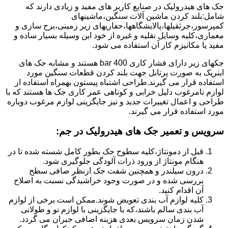
جک های هیدرولیک در صنایع کاربر های مفید و زیادی دارند که
شامل:بلند کردن ماشین آلات سنگین،ماشینهای
کمپرسور،جرثقیلها،پالایشگاهها،حفاریهای زیر زمینی،برج سازی و
معماری،کلیه وسایل نقلیه و غیره از خود این وسیله بسیار ساده و
مفید یا مکانیزم کار آن استفاده می شود.
جکهای زیر دارای فشار کاری 400 bar هستند و مشابه جک های
اینرپک به صورت پرتابل جهت بلند کردن قطعات سنگین مورد
استفاده قرار می گیرند.طراحی اشتباه پیستون بهمراه استفاده از
لوازم نامرغوب دلیل خرابی و کوتاهی عمر کاری جک ها هستند که با
طراحی و اعمال تغییرات جدید و نیز جایگزینی لوازم مرغوب دوباره
مورد استفاده قرار می گیرند.
سرویس و تعمیر جک های هیدرولیک در جم
:
قبل از دمونتاژ،کلیه سطوح جک بطور کامل شسته شده تا در
هنگام مونتاژ از ورود ذرات آلودگی جلوگیری شود.
درون سیلندر و همچنین شفت جک ازنظر صافی سطح
بررسی شده و در صورت وجود خراشیدگی نسبت به اصلاح
آن اقدام کنید.
کلیه لوازم آب بندی تعویض شوند.ممکن است برخی از لوازم
آب بندی سالم باشند،که با جایگزینی با لوازم نو و طولانی
شدن زمان سرویس بعدی هزینه اضافی جبران می گردد.