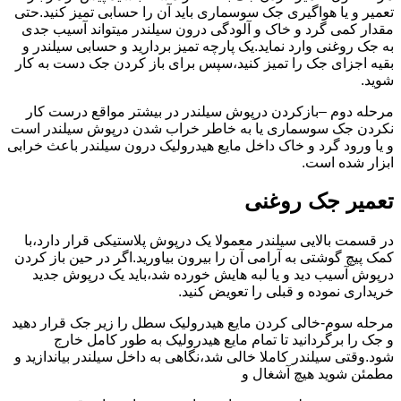
تعمیر و یا هواگیری جک سوسماری باید آن را حسابی تمیز کنید.حتی
مقدار کمی گرد و خاک و آلودگی درون سیلندر میتواند آسیب جدی
به جک روغنی وارد نماید.یک پارچه تمیز بردارید و حسابی سیلندر و
بقیه اجزای جک را تمیز کنید،سپس برای باز کردن جک دست به کار
شوید.
مرحله دوم –بازکردن درپوش سیلندر در بیشتر مواقع درست کار
نکردن جک سوسماری یا به خاطر خراب شدن درپوش سیلندر است
و یا ورود گرد و خاک داخل مایع هیدرولیک درون سیلندر باعث خرابی
ابزار شده است.
تعمیر جک روغنی
در قسمت بالایی سیلندر معمولا یک درپوش پلاستیکی قرار دارد،با
کمک پیچ گوشتی به آرامی آن را بیرون بیاورید.اگر در حین باز کردن
درپوش آسیب دید و یا لبه هایش خورده شد،باید یک درپوش جدید
خریداری نموده و قبلی را تعویض کنید.
مرحله سوم-خالی کردن مایع هیدرولیک سطل را زیر جک قرار دهید
و جک را برگردانید تا تمام مایع هیدرولیک به طور کامل خارج
شود.وقتی سیلندر کاملا خالی شد،نگاهی به داخل سیلندر بیاندازید و
مطمئن شوید هیچ آشغال و