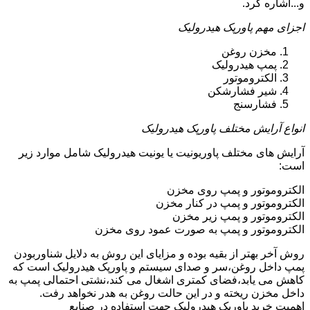
و...اشاره کرد.
اجزای مهم پاورپک هیدرولیک
مخزن روغن
پمپ هیدرولیک
الکتروموتور
شیر فشارشکن
فشارسنج
انواع آرایش مختلف پاورپک هیدرولیک
آرایش های مختلف پاوریونیت یا یونیت هیدرولیک شامل موارد زیر
است:
الکتروموتور و پمپ روی مخزن
الکتروموتور و پمپ در کنار مخزن
الکتروموتور و پمپ زیر مخزن
الکتروموتور و پمپ به صورت عمود روی مخزن
روش آخر بهتر از بقیه بوده و مزایای این روش به دلایل شناوربودن
پمپ داخل روغن،سر و صدای سیستم و پاورپک هیدرولیک است که
کاهش می یابد،فضای کمتری اشغال می کند،نشتی احتمالی پمپ به
داخل مخزن ریخته و در این حالت روغن به هدر نخواهد رفت.
اهمیت خرید پاورپک هیدرولیک جهت استفاده در صنایع