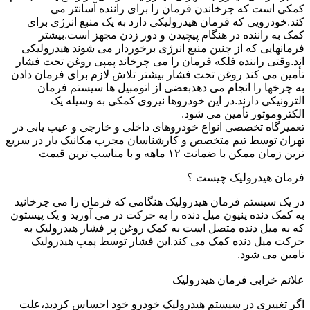
کمکی است که چرخاندن فرمان را برای راننده آسانتر می
کند.خودرویی که فرمان هیدرولیکی دارد به یک منبع انرژی برای
کمک به راننده در هنگام پیچیدن و دور زدن مجهز است.بیشتر
فرمانهایی که از چنین منبع انرژی برخوردار می شوند هیدرولیکی
اند.وقتی راننده فلکه فرمان را می چرخاند پمپی روغن تحت فشار
تأمین می کند روغن تحت فشار بیشتر تلاش لازم برای فرمان دادن
به چرخها را انجام می دهدبعضی از اتومبیل ها سیستم فرمان
الترونیکی دارند.در این خودروها نیروی کمکی به وسیله یک
الکتروموتور تأمین می شود.
تعمیرگاه تخصصی انواع خودروهای داخلی و خارجی و عیب یابی در
تهران توسط تیم متخصص و کارشناسان مجرب مکانیک یار در سریع
ترین زمان ممکن با ضمانت ۱۲ ماهه و با مناسب ترین قیمت
فرمان هیدرولیک چیست ؟
در یک سیستم فرمان هیدرولیک هنگامی که فرمان را می چرخانید
به کمک دنده پنیون میل دنده را به حرکت در می آورید و یک پیستون
که به میل دنده متصل است به کمک روغن پر فشار هیدرولیک به
حرکت میل دنده کمک می کند.این فشار توسط پمپ هیدرولیک
تامین می شود.
علائم خرابی فرمان هیدرولیک
اگر تغییری در سیستم هیدرولیک خودرو خود احساس کردید،علت