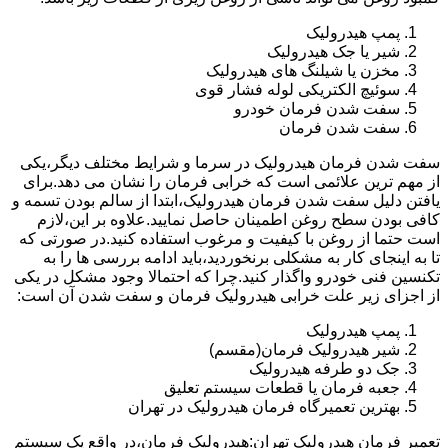
پمپ هیدرولیک
شیر یا جک هیدرولیک
مخزن یا شیلنگ های هیدرولیک
سوئیچ الکتریکی لوله فشار قوی
سفت شدن فرمان خودرو
سفت شدن فرمان
سفت شدن فرمان هیدرولیک در سرما و شرایط مختلف دیگر،یکی
از مهم ترین علائمی است که خرابی فرمان را نشان می دهد.برای
یافتن دلیل سفت شدن فرمان هیدرولیک،ابتدا از سالم بودن تسمه و
کافی بودن سطح روغن اطمینان حاصل نمایید.علاوه بر این،لازم
است حتما از روغن با کیفیت و مرغوب استفاده کنید.در صورتی که
تا به اینجای کار به مشکلی برنخوردید،باید ادامه بررسی ها را به
تکنسین فنی خودرو واگذار کنید.چرا که احتمالا وجود مشکل در یکی
از اجزای زیر علت خرابی هیدرولیک فرمان و سفت شدن آن است:
پمپ هیدرولیک
شیر هیدرولیک فرمان(مقسم)
جک دو طرفه هیدرولیک
جعبه فرمان یا قطعات سیستم تعلیق
بهترین تعمیرگاه فرمان هیدرولیک در تهران
تعمیر فرمان هیدرولیک تهران:هیدرولیک فرمان،در واقع یک سیستم