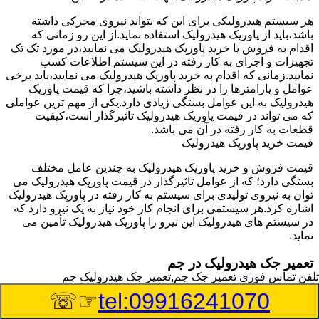
هر سیستم هیدرولیکی برای این که بتواند نیروی محرکی داشته
باشد،باید از پاورپک هیدرولیک استفاده نماید.از این رو زمانی که
اقدام به فروش یا خرید پاورپک هیدرولیک می نمایید،در مورد تک تک
تجهیزات و اجزای به کار رفته در این سیستم اطلاعات کسب
نمایید.زمانی که اقدام به خرید پاورپک هیدرولیک می نمایید،باید برخی
عوامل و پارامترها را در نظر داشته باشید،چرا که قیمت پاورپک
هیدرولیک به این عوامل بستگی زیادی دارد.یکی از مهم ترین عواملی
که می تواند در قیمت پاورپک هیدرولیک تاثیرگذار است،کیفیت
قطعات به کار رفته در آن می باشد.
قیمت خرید پاورپک هیدرولیک
قیمت فروش و خرید پاورپک هیدرولیک به چندین عامل مختلف
بستگی دارد؛ که از عوامل تاثیرگذار در قیمت پاورپک هیدرولیک می
توان به نیروی تولیدی برای سیستم به کار رفته در پاورپک هیدرولیک
اشاره کرد.هر سیستمی برای انجام کار خود نیاز به یک نیرو دارد که
در سیستم های هیدرولیک این نیرو را پاورپک هیدرولیک تأمین می
نماید.
تعمیر جک هیدرولیک در جم
تلفن تماس فوری
تعمیر جک جم,تعمیر جک هیدرولیک جم
وسیله‎ای که با عملکرد خود موجب بلند شدن اهرم و یا وزن سنگین
☞☏
tel:09916241070
در یک قسمت می گردد را جک هیدرولیک می نامند.جک هیدرولیک
نیاز به برق داشته و در بعضی مواقع با استفاده از روغن کار می