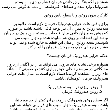
شوند.چرا که هنگام چرخاندن فرمان فشار زیادی به سیستم
هیدرولیک وارد شده و صداهای غیرطبیعی از پمپ به گوش می رسد.
کارکرد بدون روغن و یا سطح پایین روغن
برای یافتن علت خرابی هیدرولیک فرمان لازم است علاوه بر
سلامت روغن به میزان آن نیز توجه کافی داشته باشید.در صورتی
که روغن به میزان کافی میان قطعات سیستم هیدرولیک در جریان
نباشد،این قطعات بر روی هم ساییده شده و دچار آسیب می
شوند.در نتیجه روغن از میان این قطعات خارج شده و نمی تواند
فشار لازم برای کمک به چرخش فرمان را ایجاد کند.
علائم خرابی هیدرولیک فرمان چیست؟
همواره برخی نشانه های بیرونی می توانند ما را در آگاهی از بروز
مشکلاتی در سیستم داخلی خودرو یاری کنند.در صورتی که نشانه
های زیر را مشاهده کردید،احتمالا لازم است به دنبال علت خرابی
هیدرولیک فرمان اتومبیلتان باشید.
روغن ریزی در سیستم هیدرولیک
روغن هیدرولیک فرمان
اگر سطح روغن هیدرولیک در مخزن آن کمتر از حد مورد نیاز
باشد،سیستم هیدرولیک دچار آسیب های فراوانی خواهد شد.این
کمبود روغن می تواند ناشی از روغن ریزی از قطعات زیر باشد: