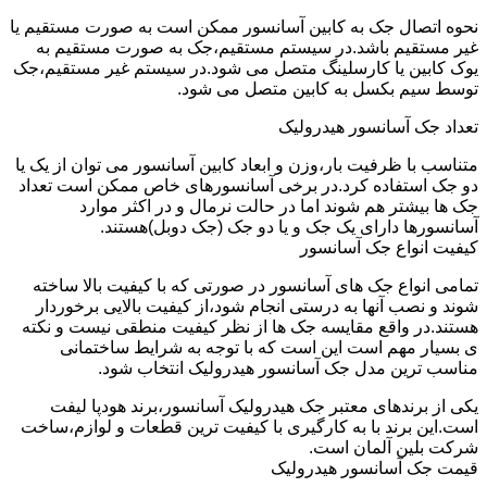
نحوه اتصال جک به کابین آسانسور ممکن است به صورت مستقیم یا
غیر مستقیم باشد.در سیستم مستقیم،جک به صورت مستقیم به
یوک کابین یا کارسلینگ متصل می شود.در سیستم غیر مستقیم،جک
توسط سیم بکسل به کابین متصل می شود.
تعداد جک آسانسور هیدرولیک
متناسب با ظرفیت بار،وزن و ابعاد کابین آسانسور می توان از یک یا
دو جک استفاده کرد.در برخی آسانسورهای خاص ممکن است تعداد
جک ها بیشتر هم شوند اما در حالت نرمال و در اکثر موارد
آسانسورها دارای یک جک و یا دو جک (جک دوبل)هستند.
کیفیت انواع جک آسانسور
تمامی انواع جک های آسانسور در صورتی که با کیفیت بالا ساخته
شوند و نصب آنها به درستی انجام شود،از کیفیت بالایی برخوردار
هستند.در واقع مقایسه جک ها از نظر کیفیت منطقی نیست و نکته
ی بسیار مهم است این است که با توجه به شرایط ساختمانی
مناسب ترین مدل جک آسانسور هیدرولیک انتخاب شود.
یکی از برندهای معتبر جک هیدرولیک آسانسور،برند هودپا لیفت
است.این برند با به کارگیری با کیفیت ترین قطعات و لوازم،ساخت
شرکت بلین آلمان است.
قیمت جک آسانسور هیدرولیک