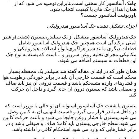
چاهک آسانسور کار سختی است،بنابراین توصیه می شود که از
همان ابتدا از جک های با کیفیت انتخاب شود.
پاوریونیت آسانسور چیست؟
اجزای تشکیل دهنده جک آسانسور هیدرولیکی
جک هیدرولیک آسانسور متشکل از یک سیلندر،پیستون (شفت)و شیر
ایمنی ترکیدگی است.همچنین جک هیدرولیک آسانسور شامل
قطعات دیگری مانند شیر هواگیری،انواع اتصالات هیدرولیکی و
مکانیکی،مجرای تخلیه روغن سرریز و …است که بسته به نوع جک
این قطعات به سیستم اضافه می شوند.
همان طور که در ابتدای مقاله گفته شد،سیلندر یک محفظه بسیار
محکم است که قسمت خارجی آن باید در برابر خوردگی،رطوبت هوا
و فشارهای وارده متسحکم باشد و قسمت درونی آن نیز باید صاف
و صیقلی باشد که پیستون درون آن جای گیرد و داخل آن حرکت
کند.
پیستون یا شفت جک آسانسور،استوانه ای تو خالی یا تورپر است که
در داخل سیلندر قرار می گیرد و قسمت انتهایی آن به کابین وصل
می شود.پیستون با فشار روغن جابجا می شود و باعث حرکت کابین
می شود.سطح خارجی پیستون باید کاملا صاف و صیقلی باشد و در
برابر فشارهایی که وارد می شود استحکام کافی را داشته باشد.