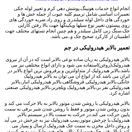
انجام انواع خدمات هونینگ،پوشش دهی کرم و تغییر لوله جکی
تعمیرات اساسی شامل ترمیم کلیه عیوب از جمله خش ها و
خوردگی های داخل لوله سیلندری و روی راد.ضربه خوردگی های
روی پیستون.تغییر نوع سیلها وپکینگها جهت بالا رفتن کارایی
جک،سنگ زنی کامل سیلندر و هم چنین انجام تستهای مختلف جهت
اطمینان از کارکرد صحیح جک و..می باشد.
تعمیر بالابر هیدرولیکی در جم
بالابر هیدرولیکی به زبان ساده نوعی بالابر است که در آن از نیروی
هیدرولیک(روغن)استفاده می شود و دارای انواع مختلفی نیز می
باشد.بالابر هیدرولیک از متداولترین و پرفروش ترین انواع بالابر در
ایران می باشد که از انواع آن می توان به بالابر هیدرولیک
خانگی،بالابر هیدرولیکی فروشگاهی،بالابر هیدرولیکی انبار،بالابر
هیدرولیکی نفر بر،بالابر هیدرولیک ویلچربر،بالابر هیدرولیکی صنعتی
اشاره کرد.
بالابر هیدرولیکی با روشن شدن موتور بالابر به بالا حرکت می کند و
بدون روشن شدن موتور و فقط با روشن شدن شیر برقی به سمت
پایین حرکت می کند.در حرکت به سمت بالا در سیستم بالابر
هیدرولیک،با چرخش موتور،پمپ هیدرولیک نیز به چرخش در می آید
و روغن داخل مخزن به سمت جک هیدرولیک ارسال و پمپاز می
کند.با بالا رفتن جک هیدورلیک بالابر های هیدرولیک نیز به حرکت در