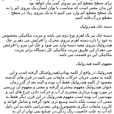
برای سطح مقطع کم نیز نیروی کمی نیاز خواهد بود.
این بدان معنی است که متناسب با توان انسان،یک نیروی کم را به
یک سطح مقطع کم وارد می کنیم تا به یک نیروی زیاد در سطح
مقطع بزرگ،غلبه کنیم.
دسته جک هیدرولیک
دسته جک نیز یک اهرم نوع دوم می باشد و مزیت مکانیکی مخصوص
به خود را دارد.دسته اهرم نیروی محرک را افزایش می دهد.بر جک
هیدرولیک نیروی مفید دسته وارد می شود و جک این نیرو را افزایش
می دهد.از این طریق مزیت مکانیکی کل دستگاه برابر مزیت
مکانیکی این دو قسمت می باشد.
مفهوم کلمه هیدرولیک
هیدرولیک در واقع از کلمه یونانی(هیدرو)شکل گرفته است و این
کلمه به معنی جریان حرکات مایعات می باشد.در قرن های گذشته
مقصود از کلمه هیدرولیک فقط آب بوده و البته بعد از گذر زمان
عنوان هیدرولیک مفهوم بیشتری گرفته و معنی و مفهوم آن بررسی
در مورد بهره برداری بیشتری از آب و حرکت دادن چرخ های آبی و
مهندسی آب بوده است.مفهوم هیدرولیک در این قرن دیگر فقط به
معنی آب نیست بلکه دامنه وسیع تری بخود گرفته و شامل قواعد و
کاربرد مایعات دیگری،بخصوص(روغن معدنی)می باشد،به این دلیل
که آب به علت خاصیت زنگ زدگی،در صنایع نمی توان از آن به