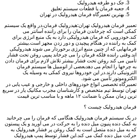
جک دو طرفه هیدرولیک
جعبه فرمان یا قطعات سیستم تعلیق
بهترین تعمیرگاه فرمان هیدرولیک در تهران
تعمیر فرمان هیدرولیک تهران:هیدرولیک فرمان،در واقع یک سیستم
کمکی است که چرخاندن فرمان را برای راننده آسانتر می
کند.خودرویی که فرمان هیدرولیکی دارد به یک منبع انرژی برای
کمک به راننده در هنگام پیچیدن و دور زدن مجهز است.بیشتر
فرمانهایی که از چنین منبع انرژی برخوردار می شوند هیدرولیکی
اند.وقتی راننده فلکه فرمان را می چرخاند پمپی روغن تحت فشار
تأمین می کند روغن تحت فشار بیشتر تلاش لازم برای فرمان دادن
به چرخها را انجام می دهدبعضی از اتومبیل ها سیستم فرمان
الترونیکی دارند.در این خودروها نیروی کمکی به وسیله یک
الکتروموتور تأمین می شود.
تعمیرگاه تخصصی انواع خودروهای داخلی و خارجی و عیب یابی در
تهران توسط تیم متخصص و کارشناسان مجرب مکانیک یار در سریع
ترین زمان ممکن با ضمانت ۱۲ ماهه و با مناسب ترین قیمت
فرمان هیدرولیک چیست ؟
در یک سیستم فرمان هیدرولیک هنگامی که فرمان را می چرخانید
به کمک دنده پنیون میل دنده را به حرکت در می آورید و یک پیستون
که به میل دنده متصل است به کمک روغن پر فشار هیدرولیک به
حرکت میل دنده کمک می کند.این فشار توسط پمپ هیدرولیک