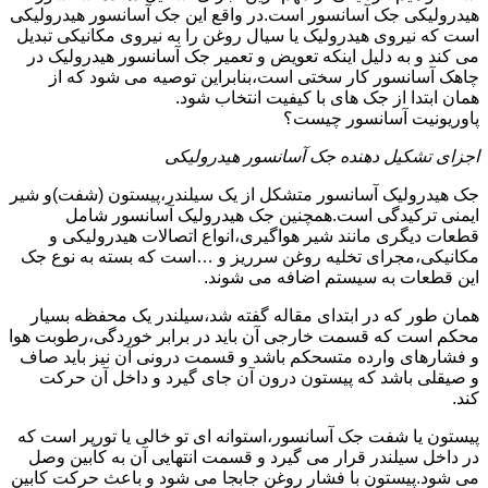
هیدرولیکی جک آسانسور است.در واقع این جک آسانسور هیدرولیکی
است که نیروی هیدرولیک یا سیال روغن را به نیروی مکانیکی تبدیل
می کند و به دلیل اینکه تعویض و تعمیر جک آسانسور هیدرولیک در
چاهک آسانسور کار سختی است،بنابراین توصیه می شود که از
همان ابتدا از جک های با کیفیت انتخاب شود.
پاوریونیت آسانسور چیست؟
اجزای تشکیل دهنده جک آسانسور هیدرولیکی
جک هیدرولیک آسانسور متشکل از یک سیلندر،پیستون (شفت)و شیر
ایمنی ترکیدگی است.همچنین جک هیدرولیک آسانسور شامل
قطعات دیگری مانند شیر هواگیری،انواع اتصالات هیدرولیکی و
مکانیکی،مجرای تخلیه روغن سرریز و …است که بسته به نوع جک
این قطعات به سیستم اضافه می شوند.
همان طور که در ابتدای مقاله گفته شد،سیلندر یک محفظه بسیار
محکم است که قسمت خارجی آن باید در برابر خوردگی،رطوبت هوا
و فشارهای وارده متسحکم باشد و قسمت درونی آن نیز باید صاف
و صیقلی باشد که پیستون درون آن جای گیرد و داخل آن حرکت
کند.
پیستون یا شفت جک آسانسور،استوانه ای تو خالی یا تورپر است که
در داخل سیلندر قرار می گیرد و قسمت انتهایی آن به کابین وصل
می شود.پیستون با فشار روغن جابجا می شود و باعث حرکت کابین