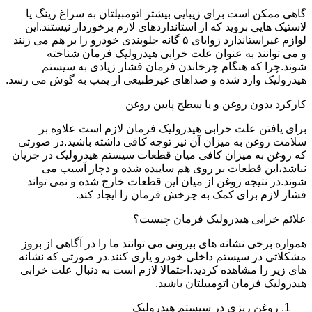
گاهی ممکن است برای زیبایی بیشتر اتومبیلتان به سراغ رینگ یا
لاستیک هایی بروید که از استانداردهای لازم برخوردار نیستند.این
لوازم غیراستاندارد زوایای ۵ گانه جلوبندی خودرو را بر هم می زنند
و می توانند به عنوان علت خرابی هیدرولیک فرمان شناخته
شوند.چرا که هنگام چرخاندن فرمان فشار زیادی به سیستم
هیدرولیک وارد شده و صداهای غیرطبیعی از پمپ به گوش می رسد.
کارکرد بدون روغن و یا سطح پایین روغن
برای یافتن علت خرابی هیدرولیک فرمان لازم است علاوه بر
سلامت روغن به میزان آن نیز توجه کافی داشته باشید.در صورتی
که روغن به میزان کافی میان قطعات سیستم هیدرولیک در جریان
نباشد،این قطعات بر روی هم ساییده شده و دچار آسیب می
شوند.در نتیجه روغن از میان این قطعات خارج شده و نمی تواند
فشار لازم برای کمک به چرخش فرمان را ایجاد کند.
علائم خرابی هیدرولیک فرمان چیست؟
همواره برخی نشانه های بیرونی می توانند ما را در آگاهی از بروز
مشکلاتی در سیستم داخلی خودرو یاری کنند.در صورتی که نشانه
های زیر را مشاهده کردید،احتمالا لازم است به دنبال علت خرابی
هیدرولیک فرمان اتومبیلتان باشید.
روغن ریزی در سیستم هیدرولیک