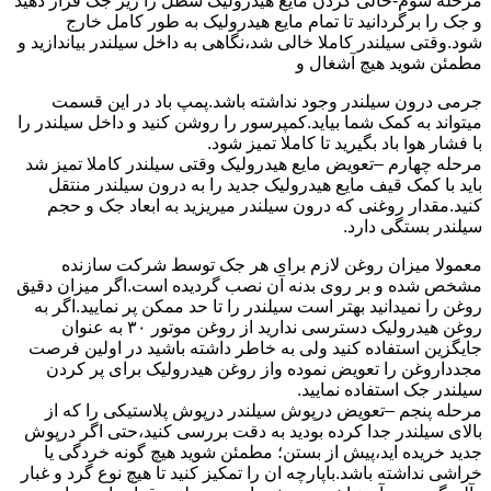
مرحله سوم-خالی کردن مایع هیدرولیک سطل را زیر جک قرار دهید
و جک را برگردانید تا تمام مایع هیدرولیک به طور کامل خارج
شود.وقتی سیلندر کاملا خالی شد،نگاهی به داخل سیلندر بیاندازید و
مطمئن شوید هیچ آشغال و
جرمی درون سیلندر وجود نداشته باشد.پمپ باد در این قسمت
میتواند به کمک شما بیاید.کمپرسور را روشن کنید و داخل سیلندر را
با فشار هوا باد بگیرید تا کاملا تمیز شود.
مرحله چهارم –تعویض مایع هیدرولیک وقتی سیلندر کاملا تمیز شد
باید با کمک قیف مایع هیدرولیک جدید را به درون سیلندر منتقل
کنید.مقدار روغنی که درون سیلندر میریزید به ابعاد جک و حجم
سیلندر بستگی دارد.
معمولا میزان روغن لازم برای هر جک توسط شرکت سازنده
مشخص شده و بر روی بدنه آن نصب گردیده است.اگر میزان دقیق
روغن را نمیدانید بهتر است سیلندر را تا حد ممکن پر نمایید.اگر به
روغن هیدرولیک دسترسی ندارید از روغن موتور ۳۰ به عنوان
جایگزین استفاده کنید ولی به خاطر داشته باشید در اولین فرصت
مجدداروغن را تعویض نموده واز روغن هیدرولیک برای پر کردن
سیلندر جک استفاده نمایید.
مرحله پنجم –تعویض درپوش سیلندر درپوش پلاستیکی را که از
بالای سیلندر جدا کرده بودید به دقت بررسی کنید،حتی اگر درپوش
جدید خریده اید،پیش از بستن؛ مطمئن شوید هیچ گونه خردگی یا
خراشی نداشته باشد.باپارچه ان را تمکیز کنید تا هیچ نوع گرد و غبار