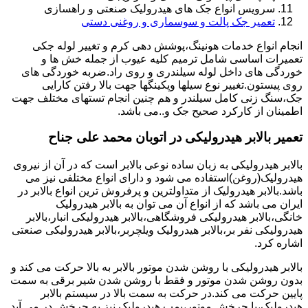
سرویس انواع جک های هیدرولیک صنعتی و راهسازی
تعمیر جک پالت و سوسماری و روغنی دستی
انجام انواع خدمات هونینگ،پوشش دهی کرم و تغییر لوله جکی
تعمیرات اساسی شامل ترمیم کلیه عیوب از جمله خش ها و
خوردگی های داخل لوله سیلندری و روی راد.ضربه خوردگی های
روی پیستون.تغییر نوع سیلها وپکینگها جهت بالا رفتن کارایی
جک،سنگ زنی کامل سیلندر و هم چنین انجام تستهای مختلف جهت
اطمینان از کارکرد صحیح جک و..می باشد.
تعمیر بالابر هیدرولیکی در اتوبان محمد علی جناح
بالابر هیدرولیکی به زبان ساده نوعی بالابر است که در آن از نیروی
هیدرولیک(روغن)استفاده می شود و دارای انواع مختلفی نیز می
باشد.بالابر هیدرولیک از متداولترین و پرفروش ترین انواع بالابر در
ایران می باشد که از انواع آن می توان به بالابر هیدرولیک
خانگی،بالابر هیدرولیکی فروشگاهی،بالابر هیدرولیکی انبار،بالابر
هیدرولیکی نفر بر،بالابر هیدرولیک ویلچربر،بالابر هیدرولیکی صنعتی
اشاره کرد.
بالابر هیدرولیکی با روشن شدن موتور بالابر به بالا حرکت می کند و
بدون روشن شدن موتور و فقط با روشن شدن شیر برقی به سمت
پایین حرکت می کند.در حرکت به سمت بالا در سیستم بالابر
هیدرولیک،با چرخش موتور،پمپ هیدرولیک نیز به چرخش در می آید