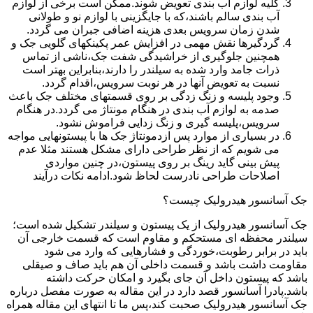
کلیه لوازم آب بندی تعویض شوند.ممکن است برخی از لوازم
آب بندی سالم باشند،که با جایگزینی با لوازم نو و طولانی
شدن زمان سرویس بعدی هزینه اضافی جبران می گردد.
گردگیرها نقش مهمی در افزایش عمر پکینکهای گلویی جک و
همچنین جلوگیری از خراشیدگی شفت جک،ناشی از تماس
ذرات جامد وارد شده به سیلندر را دارند،بنابراین بهتر است
نسبت به تعویض آنها در هر نوبت سرویس،اقدام گردد.
وجود پلیسه و زنگ زدگی بر روی قسمتهای مختلف جک باعث
صدمه به لوازم آب بندی در هنگام مونتاژ می گردد.در هنگام
سرویس،پلیسه گیری و زنگ زدایی فراموش نشود.
در بسیاری از موارد پس ازدمونتاژ جک ها با پیستونهایی مواجه
می شویم که از نظر طراحی دارای مشکل هستند مثلا عدم
پیش بینی گاید رینگ بر روی پیستون،در چنین مواردی
اصلاحات طراحی نادرست لحاظ شود.ادامه نکات درآیند
جک آسانسور هیدرولیک چیست؟
جک آسانسور هیدرولیک از یک پیستون و سیلندر تشکیل شده است؛
سیلندر محفظه ای مستحکم و مقاوم است که قسمت خارجی آن
باید در برابر رطوبت،خوردگی و فشارهایی که وارد می شود
مقاومت داشت باشد و قسمت داخلی آن هم باید صاف و صیقلی
باشد که پیستون داخل آن جای بگیرد و امکان حرکت داشته
باشد.پادرا آسانسور قصد دارد در این مقاله به صورت مفصل درباره
جک آسانسور هیدرولیک صحبت کند،پس ما تا انتهای این مقاله همراه