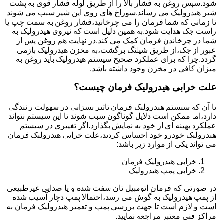
شود.سپس روغن به فشار بالا را از طریق لوله فشار قوی به پشت
شیر هیدرولیک می رساند.سوراخ های روی این شیر سبب می شوند
تا زمانی که شما فرمان را می چرخانید،فشار روغن به سمت چپ یا
راست جک هدایت شود.به همین دلیل است که نیروی هیدرولیک به
شما در چرخاندن فرمان کمک می کند.در نهایت هم روغن پس از
عبور از جک،از طریق شیلنگ برگشت،به مخزن هیدرولیک بازمی
گردد.چرا که برای عملکرد صحیح سیستم هیدرولیک باید روغن به
میزان کافی در مخزن وجود داشته باشد.
علت خرابی هیدرولیک فرمان چیست؟
با آن که سیستم هیدرولیک فرمان تاثیر بسزایی در سهولت رانندگی
دارد،اما ممکن است دلایل گوناگون سبب شوند تا این سیستم نتواند
عملکرد بهینه ای از خود به نمایش بگذارد.اگر تغییری در سیستم
هیدرولیک خودرو خود احساس کردید،علت خرابی هیدرولیک فرمان
می تواند یکی از موارد زیر باشد:
خرابی هیدرولیک فرمان
خرابی پمپ هیدرولیک
در صورتی که فرمان اتومبیل تان سفت شده و یا صدایی غیرطبیعی
از پمپ هیدرولیک به گوش می رسد،احتمالا پمپ دچار آسیب شده
است و لازم است تا جهت بررسی پمپ و تعمیر هیدرولیک فرمان به
مراکز فنی معتبر مراجعه نمایید.