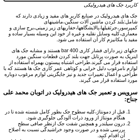
کاربرد جک های هیدرولیکی
جک های هیدرولیک در صنایع کاربر های مفید و زیادی دارند که
شامل:بلند کردن ماشین آلات سنگین،ماشینهای
کمپرسور،جرثقیلها،پالایشگاهها،حفاریهای زیر زمینی،برج سازی و
معماری،کلیه وسایل نقلیه و غیره از خود این وسیله بسیار ساده و
مفید یا مکانیزم کار آن استفاده می شود.
جکهای زیر دارای فشار کاری 400 bar هستند و مشابه جک های
اینرپک به صورت پرتابل جهت بلند کردن قطعات سنگین مورد
استفاده قرار می گیرند.طراحی اشتباه پیستون بهمراه استفاده از
لوازم نامرغوب دلیل خرابی و کوتاهی عمر کاری جک ها هستند که با
طراحی و اعمال تغییرات جدید و نیز جایگزینی لوازم مرغوب دوباره
مورد استفاده قرار می گیرند.
سرویس و تعمیر جک های هیدرولیک در اتوبان محمد علی
جناح
:
قبل از دمونتاژ،کلیه سطوح جک بطور کامل شسته شده تا در
هنگام مونتاژ از ورود ذرات آلودگی جلوگیری شود.
درون سیلندر و همچنین شفت جک ازنظر صافی سطح
بررسی شده و در صورت وجود خراشیدگی نسبت به اصلاح
آن اقدام کنید.