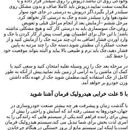
وآلودگی روی آن نباشد.درپوش را روی سیلندر قرار داده و با
ملایمت سفت نمایید.درپوش باید کاملا صاف و بدون مشکل روی
سیلندر قرار بگیرد.اگر درپوش به درستی در جای خود سوار
نشود،هوا وارد سیلندر شده و جک به درستی کار نخواهد کرد.
مرحل ششم –آزمایش بعد از انجام مراحل قبلی و تعویض
روغن،جک سوسماری باید به درستی کار کند و هیچ مشکلی نداشته
باشد؛ با این حال برای اطمینان بهتر است پیش از کار کردن با جک و
وارد آوردن فشار اضافی به آن،چند مرتبه جک را آزمایش کنید و از
صحت عملکرد آن مطمئن شوید.دسته جک را چند مرتبه به پایین
فشار دهید،جک باید نرم و طبیعی بالا بیاید و البته بتواند موقعیت خود
را حفظ کند.
در مرحله بعد جک را زیر وسیله نقلیه امتحان کنید و سعی کنید با
کمک آن ماشین را به آرامی از زمین بلند نمایید.پیش از آنکه به طور
کامل از جک استفاده کنید،مطمئن شوید جک از عهده نگاه داشتن
وزن خودرو بر خواهد آمد.
با 5 علت خرابی هیدرولیک فرمان آشنا شوید
با گذشت زمان و پیشرفت هر چه بیشتر صنعت خودروسازی در
جهان،خودروها به سمتی رفته اند که آسایش و راحتی را بیش از
پیش برای راننده فراهم کنند.یکی از سیستم هایی که رانندگی را به
امری لذت بخش برای شما تبدیل می کند،سیستم هیدرولیک فرمان
است.با اینکه این سیستم مانع از بروز خستگی در هنگام چرخاندن