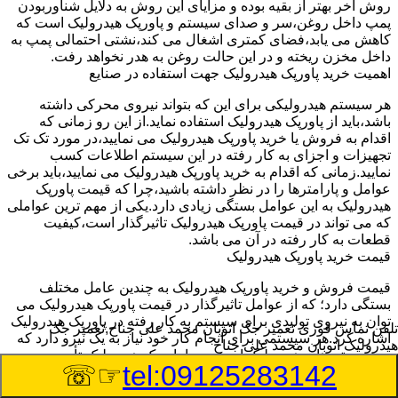
روش آخر بهتر از بقیه بوده و مزایای این روش به دلایل شناوربودن
پمپ داخل روغن،سر و صدای سیستم و پاورپک هیدرولیک است که
کاهش می یابد،فضای کمتری اشغال می کند،نشتی احتمالی پمپ به
داخل مخزن ریخته و در این حالت روغن به هدر نخواهد رفت.
اهمیت خرید پاورپک هیدرولیک جهت استفاده در صنایع
هر سیستم هیدرولیکی برای این که بتواند نیروی محرکی داشته
باشد،باید از پاورپک هیدرولیک استفاده نماید.از این رو زمانی که
اقدام به فروش یا خرید پاورپک هیدرولیک می نمایید،در مورد تک تک
تجهیزات و اجزای به کار رفته در این سیستم اطلاعات کسب
نمایید.زمانی که اقدام به خرید پاورپک هیدرولیک می نمایید،باید برخی
عوامل و پارامترها را در نظر داشته باشید،چرا که قیمت پاورپک
هیدرولیک به این عوامل بستگی زیادی دارد.یکی از مهم ترین عواملی
که می تواند در قیمت پاورپک هیدرولیک تاثیرگذار است،کیفیت
قطعات به کار رفته در آن می باشد.
قیمت خرید پاورپک هیدرولیک
قیمت فروش و خرید پاورپک هیدرولیک به چندین عامل مختلف
بستگی دارد؛ که از عوامل تاثیرگذار در قیمت پاورپک هیدرولیک می
توان به نیروی تولیدی برای سیستم به کار رفته در پاورپک هیدرولیک
تلفن تماس فوری
تعمیر جک اتوبان محمد علی جناح,تعمیر جک
اشاره کرد.هر سیستمی برای انجام کار خود نیاز به یک نیرو دارد که
هیدرولیک اتوبان محمد علی جناح
در سیستم های هیدرولیک این نیرو را پاورپک هیدرولیک تأمین می
☞☏
tel:09125283142
نماید.