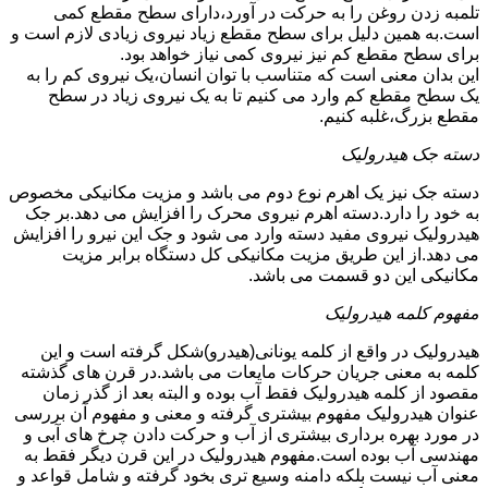
تلمبه زدن روغن را به حرکت در آورد،دارای سطح مقطع کمی
است.به همین دلیل برای سطح مقطع زیاد نیروی زیادی لازم است و
برای سطح مقطع کم نیز نیروی کمی نیاز خواهد بود.
این بدان معنی است که متناسب با توان انسان،یک نیروی کم را به
یک سطح مقطع کم وارد می کنیم تا به یک نیروی زیاد در سطح
مقطع بزرگ،غلبه کنیم.
دسته جک هیدرولیک
دسته جک نیز یک اهرم نوع دوم می باشد و مزیت مکانیکی مخصوص
به خود را دارد.دسته اهرم نیروی محرک را افزایش می دهد.بر جک
هیدرولیک نیروی مفید دسته وارد می شود و جک این نیرو را افزایش
می دهد.از این طریق مزیت مکانیکی کل دستگاه برابر مزیت
مکانیکی این دو قسمت می باشد.
مفهوم کلمه هیدرولیک
هیدرولیک در واقع از کلمه یونانی(هیدرو)شکل گرفته است و این
کلمه به معنی جریان حرکات مایعات می باشد.در قرن های گذشته
مقصود از کلمه هیدرولیک فقط آب بوده و البته بعد از گذر زمان
عنوان هیدرولیک مفهوم بیشتری گرفته و معنی و مفهوم آن بررسی
در مورد بهره برداری بیشتری از آب و حرکت دادن چرخ های آبی و
مهندسی آب بوده است.مفهوم هیدرولیک در این قرن دیگر فقط به
معنی آب نیست بلکه دامنه وسیع تری بخود گرفته و شامل قواعد و