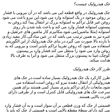
جک هیدرولیک چیست؟
جک هیدرولیک در واقع قطعه ایی می باشد که در آن نیرویی با فشار
بر روغن موجود در یک استوانه وارد می شود.این نیرو باعث می شود
روغن غیر قابل تراکم به استوانه بزرگ تر انتقال پیدا کند.روغن به
پیستون استوانه فشار وارد می کند و باعث بلند شدن بار روی
استوانه (مثلا ماشین)می شود.مکانیزم کار ماشین های جرثقیل،و
غیره نیز به همین ترتیب می باشد که در عین سادگی،کار مفید زیادی
با بازده بالا صورت می گیرد.در بنای جک هیدرولیک از این الگوریتم
استفاده می شود که روغن تقریبا تراکم ناپذیر است و نیرویی که به
روغن وارد می شود را منتقل می کند.فشار وارد بر پیستون
کوچک،عینا به پیستون بزرگ منتقل می شود و آنرا به طرف بالا
هدایت میکند.
طرز کار جک هیدرولیک
طرز کارکرد یک جک هیدرولیک بسیار ساده است.در جک های
هیدرولیکی از انتقال دهنده نیرو که روغن است،استفاده می
شود.مایعات دارای تراکم پذیری بسیار کمی هستند برای همین
سرعت جک های هیدرولیکی قابل کنترل است و از طرفی دارای
قدرت بالایی هستند.
قسمتی از جک که وزن قطعی بر آن سوار است و به آن فشار وارد
می کند دارای سطح مقطع بالایی است و قسمتی از جک که باید با