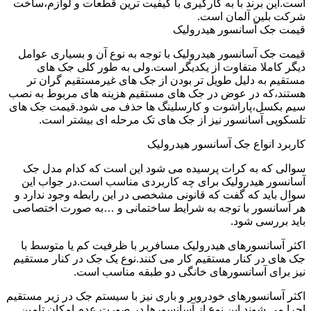
است.این برند با به کارگیری با کیفیت ترین قطعات و لوازم،ساخت
شرکت بلین آلمان است.
قیمت جک آسانسور هیدرولیک
قیمت جک آسانسور هیدرولیک با توجه به نوع آن و بسیاری عوامل
دیگر کاملا متفاوت از یکدیگر است.ولی به طور کلی جک های
مستقیم به دلیل طویل تر بودن از جک های غیرمستقیم گران تر
هستند،که در عوض در جک های مستقیم هزینه های مربوط به نصب
سیم بکسل،پاراشوت و کارسلینگ ها حذف می شود.قیمت جک های
تلسکوپی آسانسور نیز از جک های تک مرحله ای بیشتر است.
کاربرد انواع جک آسانسور هیدرولیک
سوالی که به کرات پرسیده می شود این است که کدام مدل جک
آسانسور هیدرولیک برای چه کاربردی مناسب است.در جواب این
سوال باید که گفت که قانونی مشخصی در این رابطه وجود ندارد و
هر آسانسور با توجه به شرایط ساختمانی و …به صورت اختصاصی
باید بررسی شود.
اکثر آسانسورهای هیدرولیک مسافربر با ظرفیت کم یا متوسط با
جک های در کنار مستقیم کار می کنند.نوع یک جک در کنار مستقیم
نیز برای آسانسورهای خانگی دو طبقه مناسب است.
اکثر آسانسورهای خودروبر و باری نیز با سیستم جک در زیر مستقیم
اجرا می شوند.این نوع از آسانسورها در صورت عدم امکان تامین