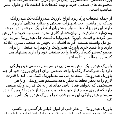
مجموعه های صنعتی خرید و تهیه قطعات با کیفیت بالا و طول عمر
مناسب است.
از جمله قطعات پرکاربرد انواع پاورپک هیدرولیک،جک هیدرولیک
و...که در ماشین آلات،تجهیزات صنعتی و صنایع مختلف کاربرد
دارند.این تجهیزات بنا به نیاز مشتریان از نظر یک طرفه یا دو طرفه
بودن،ابعاد،ظرفیت و توان،فشار کاری،نحوه نصب و...خرید و فروش
می گردند و قیمت پاورپک هیدرولیک،قیمت جک هیدرولیک نیز به این
عوامل وابسته هستند.اگر به آشنایی با تجهیزات صنعتی مدرن علاقه
دارید و یا قصد خرید پاورپک هیدرولیک و تجهیزات صنعتی را برای
مجموعه،شرکت،کارگاه یا واحد صنعتی خود را دارید پیشنهاد می
کنیم این مطلب را تا به انتها
پاورپک هیدرولیک نقش به سزایی در سیستم صنعتی هیدرولیکی
دارد.یک شرکت،کارگاه یا واحد صنعتی برای اجرای پروژه خود از چند
پاورپک هیدرولیک استفاده می نمایند.پاورپک کمک می کند تا قدرت
لازم را به دیگر قطعات دیگر بدهد.سیستم هیدرولیکی و یا هر
سیستمی که بخواهد فعال باقی بماند نیاز به یک قدرت و یک منبعی
دارد که نیروی مورد نیاز جهت فعالیت مورد نیاز خود را تأمین کند.در
سیستم هیدرولیکی این منبع قدرت را پاورپک هیدرولیک تأمین می
کند.
پاورپک هیدرولیک از نظر فنی از انواع فیلتر بازگشتی و مکشی
تشکیل شده است که شامل پاورپک هیدرولیک استاندارد و یا پاورپک