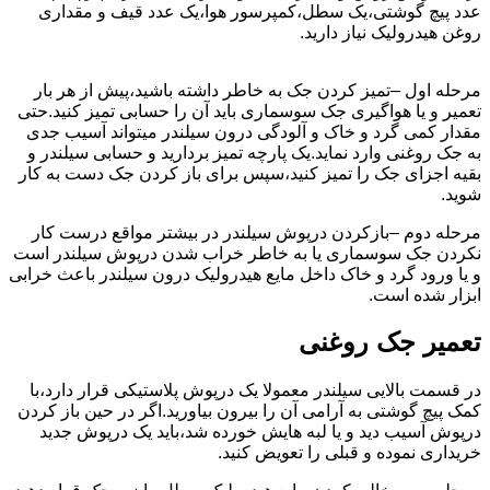
عدد پیچ گوشتی،یک سطل،کمپرسور هوا،یک عدد قیف و مقداری
روغن هیدرولیک نیاز دارید.
مرحله اول –تمیز کردن جک به خاطر داشته باشید،پیش از هر بار
تعمیر و یا هواگیری جک سوسماری باید آن را حسابی تمیز کنید.حتی
مقدار کمی گرد و خاک و آلودگی درون سیلندر میتواند آسیب جدی
به جک روغنی وارد نماید.یک پارچه تمیز بردارید و حسابی سیلندر و
بقیه اجزای جک را تمیز کنید،سپس برای باز کردن جک دست به کار
شوید.
مرحله دوم –بازکردن درپوش سیلندر در بیشتر مواقع درست کار
نکردن جک سوسماری یا به خاطر خراب شدن درپوش سیلندر است
و یا ورود گرد و خاک داخل مایع هیدرولیک درون سیلندر باعث خرابی
ابزار شده است.
تعمیر جک روغنی
در قسمت بالایی سیلندر معمولا یک درپوش پلاستیکی قرار دارد،با
کمک پیچ گوشتی به آرامی آن را بیرون بیاورید.اگر در حین باز کردن
درپوش آسیب دید و یا لبه هایش خورده شد،باید یک درپوش جدید
خریداری نموده و قبلی را تعویض کنید.