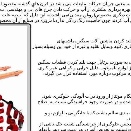
 به معنی جریان حرکات مایعات می باشد.در قرن های گذشته مقصود از ک
بهره برداری بیشتری از آب و حرکت دادن چرخ های آبی و مهندسی آب 
عات دیگری،بخصوص(روغن معدنی)می باشد،به این دلیل که آب به علت خا
 آب کردند چون خاصیت زنگ زدگی ندارد،امروزه در صنایع از آن مخصوصا
بلند کردن ماشین آلات سنگین،ماشینهای
ی،کلیه وسایل نقلیه و غیره از خود این وسیله بسیار
 و مشابه جک های اینرپک به صورت پرتابل جهت بلند کردن قطعات سنگین
ز لوازم نامرغوب دلیل خرابی و کوتاهی عمر کاری
م مرغوب دوباره مورد استفاده قرار می گیرند.
ام مونتاژ از ورود ذرات آلودگی جلوگیری شود.
ده و در صورت وجود خراشیدگی نسبت به اصلاح
دی سالم باشند،که با جایگزینی با لوازم نو و
.
مچنین جلوگیری از خراشیدگی شفت جک،ناشی از
ست نسبت به تعویض آنها در هر نوبت سرویس،اقدام