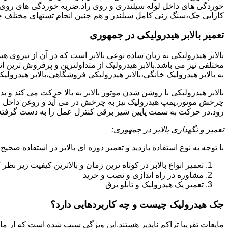
خوردگی های داخل لوله سیلندری و روی راد.ضربه خوردگی های روی پیس
کارایی جک،سنگ زنی کامل سیلندر و هم چنین انجام تستهای مختلف ج
تعمیر بالابر هیدرولیکی در جمهوری
بالابر هیدرولیکی به زبان ساده نوعی بالابر است که در آن از نیروی ه
مختلفی نیز می باشد.بالابر هیدرولیک از متداولترین و پرفروش ترین انوا
به بالابر هیدرولیک خانگی،بالابر هیدرولیکی فروشگاهی،بالابر هیدرولیکی
بالابر هیدرولیکی با روشن شدن موتور بالابر به بالا حرکت می کند 
چرخش موتور،پمپ هیدرولیک نیز به چرخش در می آید و روغن داخل مخز
رود.در حرکت به سمت پایین شیر برقی کنترل عمل را به دست گرفته و تا
تعمیر و نگهداری بالابر در جمهوری:
با توجه به نوع استفاده بازدید و تعمیر دوره ای بالابر در استفاده صحیح
تعمیر انواع بالابر در کوتاه ترین زمان و بالاترین کیفیت زیر نظ
مشاوره در راه اندازی و نصب و خرید
تعمیر پک هیدرولیک و تابلو برق
جک هیدرولیک چیست و چه کاربردهایی دارد؟
مایعات تقریبا تراکم ناپذیر هستند.این ویژگی سبب شده است که از مای