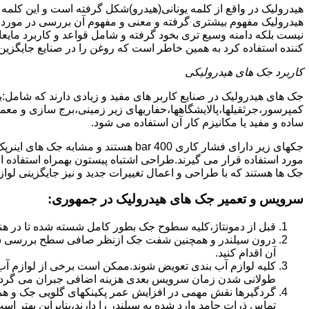
هیدرولیک در واقع از کلمه یونانی(هیدرو)شکل گرفته است و این کلمه
هیدرولیک مفهوم بیشتری گرفته و معنی و مفهوم آن بررسی در مورد 
نیست بلکه دامنه وسیع تری بخود گرفته و شامل قواعد و کاربرد مای
کننده استفاده کرد به همین خاطر است که روغن را در صنایع جایگزین
کاربرد جک های هیدرولیکی
جک های هیدرولیک در صنایع کاربر های مفید و زیادی دارند که شامل:
کمپرسور،جرثقیلها،پالایشگاهها،حفاریهای زیر زمینی،برج سازی و معمار
ساده و مفید یا مکانیزم کار آن استفاده می شود.
جکهای زیر دارای فشار کاری 400 bar هستند
مورد استفاده قرار می گیرند.طراحی اشتباه پیستون بهمراه استفاده ا
جک ها هستند که با طراحی و اعمال تغییرات جدید و نیز جایگزینی لواز
سرویس و تعمیر جک های هیدرولیک در جمهوری
:
قبل از دمونتاژ،کلیه سطوح جک بطور کامل شسته شده تا در هنگ
درون سیلندر و همچنین شفت جک ازنظر صافی سطح بررسی ش
آن اقدام کنید.
کلیه لوازم آب بندی تعویض شوند.ممکن است برخی از لوازم آب بن
طولانی شدن زمان سرویس بعدی هزینه اضافی جبران می گردد
گردگیرها نقش مهمی در افزایش عمر پکینکهای گلویی جک و ه
تماس ذرات جامد وارد شده به سیلندر را دارند،بنابراین بهتر ا