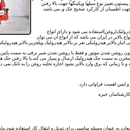
تون.تغییر نوع سیلها وپکینگها جهت بالا رفتن
هت اطمینان از کارکرد صحیح جک و..می باشد.
یدرولیک(روغن)استفاده می شود و دارای انواع
ع بالابر در ایران می باشد که از انواع آن می توان
 انبار،بالابر هیدرولیکی نفر بر،بالابر هیدرولیک ویلچربر،بالابر هیدرول
و بدون روشن شدن موتور و فقط با روشن شدن شیر برقی به سمت پایین 
ن به سمت جک هیدرولیک ارسال و پمپاز می کند.با بالا رفتن جک هیدو
 زمانی که برق وارد بالابر نشود اجازه تخلیه روغن را به تانک نمی ده
 و ایمن اهمیت فراوانی دارد.
ر کارشناسان خبره
عات به عنوان وسیله مناسبی برای تبدیل و انتقال کار استفاده شود.بناب