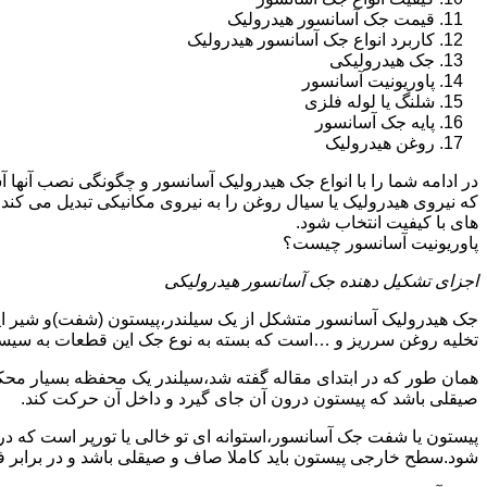
قیمت جک آسانسور هیدرولیک
کاربرد انواع جک آسانسور هیدرولیک
جک هیدرولیکی
پاوریونیت آسانسور
شلنگ یا لوله فلزی
پایه جک آسانسور
روغن هیدرولیک
در ادامه شما را با انواع جک هیدرولیک آسانسور و چگونگی نصب آنه
که نیروی هیدرولیک یا سیال روغن را به نیروی مکانیکی تبدیل می کند
های با کیفیت انتخاب شود.
پاوریونیت آسانسور چیست؟
اجزای تشکیل دهنده جک آسانسور هیدرولیکی
جک هیدرولیک آسانسور متشکل از یک سیلندر،پیستون (شفت)و شیر ای
تخلیه روغن سرریز و …است که بسته به نوع جک این قطعات به سیس
همان طور که در ابتدای مقاله گفته شد،سیلندر یک محفظه بسیار مح
صیقلی باشد که پیستون درون آن جای گیرد و داخل آن حرکت کند.
پیستون یا شفت جک آسانسور،استوانه ای تو خالی یا تورپر است که د
شود.سطح خارجی پیستون باید کاملا صاف و صیقلی باشد و در برابر ف