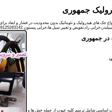
رولیک جمهوری
ع جک های هیدرولیک و نئوماتیک بدون محدودیت در فشار و ابعاد برای
عویض و تغییر سیل ها،خرابی پیستون 09125283142 آقای مهدی ابراهیمی
 در جمهوری
د
ات اساسی شامل ترمیم کلیه عیوب از جمله خش ها و