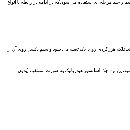
ای آسانسورهایی که ظرفیتشان بیش از 30 تن است از جک های غیرمستقیم و چند مرحله ای استفاده می شود،که در ادامه در رابطه با انواع
کند.فلکه هرزگردی روی جک تعبیه می شود و سیم بکسل روی آن از
شود.این نوع جک آسانسور هیدرولیک به صورت مستقیم (بدون