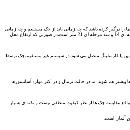
را درگیر کرده باشد که چه زمانی باید از جک مستقیم و چه زمانی
از جک غیرمستقیم استفاده کنیم؟ جک های مستقیم تا 21 متر را ساپورت می کنند و این مقدار در جک تلسکوپی تک مرحله ای 7 متر،دو مرحله ای 14 و سه مرحله ای 21 متر است.در صورتی که ارتفاع محل
ابین یا کارسلینگ متصل می شود.در سیستم غیر مستقیم،جک توسط
بیشتر هم شوند اما در حالت نرمال و در اکثر موارد آسانسورها
ر واقع مقایسه جک ها از نظر کیفیت منطقی نیست و نکته ی بسیار
ن آلمان است.