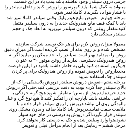
جرمی درون سیلندر وجود نداشته باشد.پمپ باد در این قسمت
میتواند به کمک شما بیاید.کمپرسور را روشن کنید و داخل سیلندر را
با فشار هوا باد بگیرید تا کاملا تمیز شود.
مرحله چهارم –تعویض مایع هیدرولیک وقتی سیلندر کاملا تمیز شد
باید با کمک قیف مایع هیدرولیک جدید را به درون سیلندر منتقل
کنید.مقدار روغنی که درون سیلندر میریزید به ابعاد جک و حجم
سیلندر بستگی دارد.
معمولا میزان روغن لازم برای هر جک توسط شرکت سازنده
مشخص شده و بر روی بدنه آن نصب گردیده است.اگر میزان دقیق
روغن را نمیدانید بهتر است سیلندر را تا حد ممکن پر نمایید.اگر به
روغن هیدرولیک دسترسی ندارید از روغن موتور ۳۰ به عنوان
جایگزین استفاده کنید ولی به خاطر داشته باشید در اولین فرصت
مجدداروغن را تعویض نموده واز روغن هیدرولیک برای پر کردن
سیلندر جک استفاده نمایید.
مرحله پنجم –تعویض درپوش سیلندر درپوش پلاستیکی را که از
بالای سیلندر جدا کرده بودید به دقت بررسی کنید،حتی اگر درپوش
جدید خریده اید،پیش از بستن؛ مطمئن شوید هیچ گونه خردگی یا
خراشی نداشته باشد.باپارچه ان را تمکیز کنید تا هیچ نوع گرد و غبار
وآلودگی روی آن نباشد.درپوش را روی سیلندر قرار داده و با
ملایمت سفت نمایید.درپوش باید کاملا صاف و بدون مشکل روی
سیلندر قرار بگیرد.اگر درپوش به درستی در جای خود سوار
نشود،هوا وارد سیلندر شده و جک به درستی کار نخواهد کرد.
مرحل ششم –آزمایش بعد از انجام مراحل قبلی و تعویض