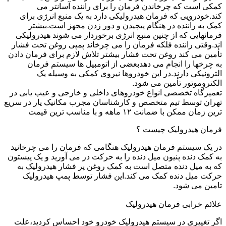
کمکی است که چرخاندن فرمان را برای راننده آسانتر می
کند.خودرویی که فرمان هیدرولیکی دارد به یک منبع انرژی برای
کمک به راننده در هنگام پیچیدن و دور زدن مجهز است.بیشتر
فرمانهایی که از چنین منبع انرژی برخوردار می شوند هیدرولیکی
اند.وقتی راننده فلکه فرمان را می چرخاند پمپی روغن تحت فشار
تأمین می کند روغن تحت فشار بیشتر تلاش لازم برای فرمان دادن
به چرخها را انجام می دهدبعضی از اتومبیل ها سیستم فرمان
الترونیکی دارند.در این خودروها نیروی کمکی به وسیله یک
الکتروموتور تأمین می شود.
تعمیرگاه تخصصی انواع خودروهای داخلی و خارجی و عیب یابی در
تهران توسط تیم متخصص و کارشناسان مجرب مکانیک یار در سریع
ترین زمان ممکن با ضمانت ۱۲ ماهه و با مناسب ترین قیمت
فرمان هیدرولیک چیست ؟
در یک سیستم فرمان هیدرولیک هنگامی که فرمان را می چرخانید
به کمک دنده پنیون میل دنده را به حرکت در می آورید و یک پیستون
که به میل دنده متصل است به کمک روغن پر فشار هیدرولیک به
حرکت میل دنده کمک می کند.این فشار توسط پمپ هیدرولیک
تامین می شود.
علائم خرابی فرمان هیدرولیک
اگر تغییری در سیستم هیدرولیک خودرو خود احساس کردید،علت