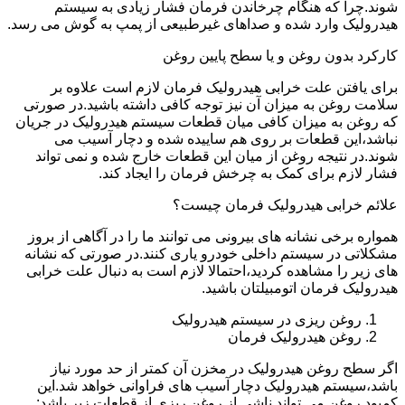
شوند.چرا که هنگام چرخاندن فرمان فشار زیادی به سیستم
هیدرولیک وارد شده و صداهای غیرطبیعی از پمپ به گوش می رسد.
کارکرد بدون روغن و یا سطح پایین روغن
برای یافتن علت خرابی هیدرولیک فرمان لازم است علاوه بر
سلامت روغن به میزان آن نیز توجه کافی داشته باشید.در صورتی
که روغن به میزان کافی میان قطعات سیستم هیدرولیک در جریان
نباشد،این قطعات بر روی هم ساییده شده و دچار آسیب می
شوند.در نتیجه روغن از میان این قطعات خارج شده و نمی تواند
فشار لازم برای کمک به چرخش فرمان را ایجاد کند.
علائم خرابی هیدرولیک فرمان چیست؟
همواره برخی نشانه های بیرونی می توانند ما را در آگاهی از بروز
مشکلاتی در سیستم داخلی خودرو یاری کنند.در صورتی که نشانه
های زیر را مشاهده کردید،احتمالا لازم است به دنبال علت خرابی
هیدرولیک فرمان اتومبیلتان باشید.
روغن ریزی در سیستم هیدرولیک
روغن هیدرولیک فرمان
اگر سطح روغن هیدرولیک در مخزن آن کمتر از حد مورد نیاز
باشد،سیستم هیدرولیک دچار آسیب های فراوانی خواهد شد.این
کمبود روغن می تواند ناشی از روغن ریزی از قطعات زیر باشد: