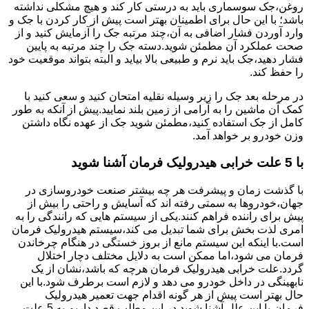
روغن،جک سوسماری باید به درستی کار کند و هیچ مشکلی نداشته
باشد؛ با این حال برای اطمینان بهتر است پیش از کار کردن با جک و
وارد آوردن فشار اضافی به آن،چند مرتبه جک را آزمایش کنید و از
صحت عملکرد آن مطمئن شوید.دسته جک را چند مرتبه به پایین
فشار دهید،جک باید نرم و طبیعی بالا بیاید و البته بتواند موقعیت خود
را حفظ کند.
در مرحله بعد جک را زیر وسیله نقلیه امتحان کنید و سعی کنید با
کمک آن ماشین را به آرامی از زمین بلند نمایید.پیش از آنکه به طور
کامل از جک استفاده کنید،مطمئن شوید جک از عهده نگاه داشتن
وزن خودرو بر خواهد آمد.
با 5 علت خرابی هیدرولیک فرمان آشنا شوید
با گذشت زمان و پیشرفت هر چه بیشتر صنعت خودروسازی در
جهان،خودروها به سمتی رفته اند که آسایش و راحتی را بیش از
پیش برای راننده فراهم کنند.یکی از سیستم هایی که رانندگی را به
امری لذت بخش برای شما تبدیل می کند،سیستم هیدرولیک فرمان
است.با اینکه این سیستم مانع از بروز خستگی در هنگام چرخاندن
فرمان می شود،اما ممکن است به دلایل مختلف دچار اختلال
گردد.علت خرابی هیدرولیک فرمان هرچه که باشد،نشان از یک
نابهینگی در داخل خودرو می دهد و لازم است برطرف شود.با این
حال بهتر است پیش از هر گونه اقدام جهت تعمیر هیدرولیک
فرمان،با این علل آشنا شوید.در این مطلب قصد داریم به 5 علت