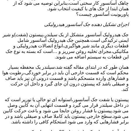
چاهک آسانسور کار سختی است،بنابراین توصیه می شود که از
همان ابتدا از جک های با کیفیت انتخاب شود.
پاوریونیت آسانسور چیست؟
اجزای تشکیل دهنده جک آسانسور هیدرولیکی
جک هیدرولیک آسانسور متشکل از یک سیلندر،پیستون (شفت)و شیر
ایمنی ترکیدگی است.همچنین جک هیدرولیک آسانسور شامل
قطعات دیگری مانند شیر هواگیری،انواع اتصالات هیدرولیکی و
مکانیکی،مجرای تخلیه روغن سرریز و …است که بسته به نوع جک
این قطعات به سیستم اضافه می شوند.
همان طور که در ابتدای مقاله گفته شد،سیلندر یک محفظه بسیار
محکم است که قسمت خارجی آن باید در برابر خوردگی،رطوبت هوا
و فشارهای وارده متسحکم باشد و قسمت درونی آن نیز باید صاف
و صیقلی باشد که پیستون درون آن جای گیرد و داخل آن حرکت
کند.
پیستون یا شفت جک آسانسور،استوانه ای تو خالی یا تورپر است که
در داخل سیلندر قرار می گیرد و قسمت انتهایی آن به کابین وصل
می شود.پیستون با فشار روغن جابجا می شود و باعث حرکت کابین
می شود.سطح خارجی پیستون باید کاملا صاف و صیقلی باشد و در
برابر فشارهایی که وارد می شود استحکام کافی را داشته باشد.