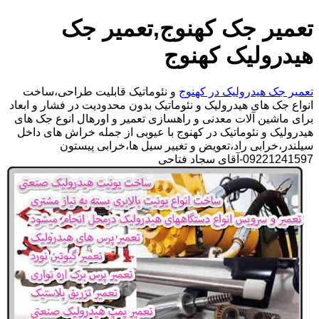
تعمیر جک کهنوج,تعمیر جک
هیدرولیک کهنوج
تعمیر جک هیدرولیک در کهنوج
و نئوماتیک قابلیت طراحی،ساخت
انواع جک های هیدرولیک و نئوماتیک بدون محدودیت در فشار و ابعاد
برای ماشین آلات معدنی و راهسازی تعمیر و اورهال انوع جک های
هیدرولیک و نئوماتیک در کهنوج با عیوبی از جمله خراش های داخل
سیلندر،خرابی راد،تعویض و تغییر سیل ها،خرابی پیستون
09221241597-آقای سجاد فتاحی