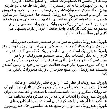
و...که در ماشین آلات،تجهیزات صنعتی و صنایع مختلف کاربرد
دارند.این تجهیزات بنا به نیاز مشتریان از نظر یک طرفه یا دو طرفه
بودن،ابعاد،ظرفیت و توان،فشار کاری،نحوه نصب و...خرید و فروش
می گردند و قیمت پاورپک هیدرولیک،قیمت جک هیدرولیک نیز به این
عوامل وابسته هستند.اگر به آشنایی با تجهیزات صنعتی مدرن علاقه
دارید و یا قصد خرید پاورپک هیدرولیک و تجهیزات صنعتی را برای
مجموعه،شرکت،کارگاه یا واحد صنعتی خود را دارید پیشنهاد می
کنیم این مطلب را تا به انتها
پاورپک هیدرولیک نقش به سزایی در سیستم صنعتی هیدرولیکی
دارد.یک شرکت،کارگاه یا واحد صنعتی برای اجرای پروژه خود از چند
پاورپک هیدرولیک استفاده می نمایند.پاورپک کمک می کند تا قدرت
لازم را به دیگر قطعات دیگر بدهد.سیستم هیدرولیکی و یا هر
سیستمی که بخواهد فعال باقی بماند نیاز به یک قدرت و یک منبعی
دارد که نیروی مورد نیاز جهت فعالیت مورد نیاز خود را تأمین کند.در
سیستم هیدرولیکی این منبع قدرت را پاورپک هیدرولیک تأمین می
کند.
پاورپک هیدرولیک از نظر فنی از انواع فیلتر بازگشتی و مکشی
تشکیل شده است که شامل پاورپک هیدرولیک استاندارد و یا پاورپک
هیدرولیک میکرو و...می باشد.متناسب با صنعت و فعالیت می توان
پاورپک هیدرولیک را انتخاب کرد که برای عملکردهای مختلف مثل
عملکرد جدا از هم و یا عملکرد دوبل استفاده نمود.از کاربردهای
پاورپک هیدرولیک می توان در منبع تغذیه آسانسور،جک،هیدروموتور