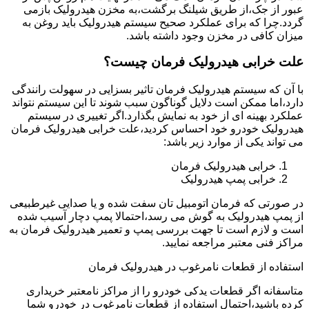
عبور از جک،از طریق شیلنگ برگشت،به مخزن هیدرولیک بازمی
گردد.چرا که برای عملکرد صحیح سیستم هیدرولیک باید روغن به
میزان کافی در مخزن وجود داشته باشد.
علت خرابی هیدرولیک فرمان چیست؟
با آن که سیستم هیدرولیک فرمان تاثیر بسزایی در سهولت رانندگی
دارد،اما ممکن است دلایل گوناگون سبب شوند تا این سیستم نتواند
عملکرد بهینه ای از خود به نمایش بگذارد.اگر تغییری در سیستم
هیدرولیک خودرو خود احساس کردید،علت خرابی هیدرولیک فرمان
می تواند یکی از موارد زیر باشد:
خرابی هیدرولیک فرمان
خرابی پمپ هیدرولیک
در صورتی که فرمان اتومبیل تان سفت شده و یا صدایی غیرطبیعی
از پمپ هیدرولیک به گوش می رسد،احتمالا پمپ دچار آسیب شده
است و لازم است تا جهت بررسی پمپ و تعمیر هیدرولیک فرمان به
مراکز فنی معتبر مراجعه نمایید.
استفاده از قطعات نامرغوب در هیدرولیک فرمان
متاسفانه اگر قطعات یدکی خودرو را از مراکز نامعتبر خریداری
کرده باشید،احتمال استفاده از قطعات نامرغوب در خودرو شما