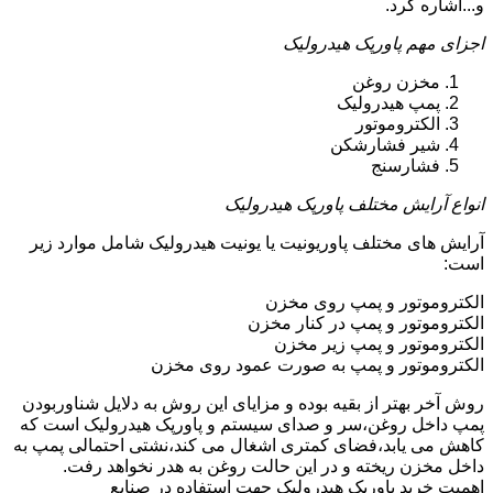
و...اشاره کرد.
اجزای مهم پاورپک هیدرولیک
مخزن روغن
پمپ هیدرولیک
الکتروموتور
شیر فشارشکن
فشارسنج
انواع آرایش مختلف پاورپک هیدرولیک
آرایش های مختلف پاوریونیت یا یونیت هیدرولیک شامل موارد زیر
است:
الکتروموتور و پمپ روی مخزن
الکتروموتور و پمپ در کنار مخزن
الکتروموتور و پمپ زیر مخزن
الکتروموتور و پمپ به صورت عمود روی مخزن
روش آخر بهتر از بقیه بوده و مزایای این روش به دلایل شناوربودن
پمپ داخل روغن،سر و صدای سیستم و پاورپک هیدرولیک است که
کاهش می یابد،فضای کمتری اشغال می کند،نشتی احتمالی پمپ به
داخل مخزن ریخته و در این حالت روغن به هدر نخواهد رفت.
اهمیت خرید پاورپک هیدرولیک جهت استفاده در صنایع