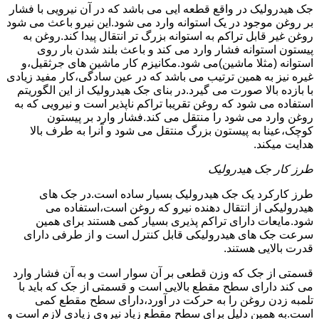
جک هیدرولیک در واقع قطعه ایی می باشد که در آن نیرویی با فشار
بر روغن موجود در یک استوانه وارد می شود.این نیرو باعث می شود
روغن غیر قابل تراکم به استوانه بزرگ تر انتقال پیدا کند.روغن به
پیستون استوانه فشار وارد می کند و باعث بلند شدن بار روی
استوانه (مثلا ماشین)می شود.مکانیزم کار ماشین های جرثقیل،و
غیره نیز به همین ترتیب می باشد که در عین سادگی،کار مفید زیادی
با بازده بالا صورت می گیرد.در بنای جک هیدرولیک از این الگوریتم
استفاده می شود که روغن تقریبا تراکم ناپذیر است و نیرویی که به
روغن وارد می شود را منتقل می کند.فشار وارد بر پیستون
کوچک،عینا به پیستون بزرگ منتقل می شود و آنرا به طرف بالا
هدایت میکند.
طرز کار جک هیدرولیک
طرز کارکرد یک جک هیدرولیک بسیار ساده است.در جک های
هیدرولیکی از انتقال دهنده نیرو که روغن است،استفاده می
شود.مایعات دارای تراکم پذیری بسیار کمی هستند برای همین
سرعت جک های هیدرولیکی قابل کنترل است و از طرفی دارای
قدرت بالایی هستند.
قسمتی از جک که وزن قطعی بر آن سوار است و به آن فشار وارد
می کند دارای سطح مقطع بالایی است و قسمتی از جک که باید با
تلمبه زدن روغن را به حرکت در آورد،دارای سطح مقطع کمی
است.به همین دلیل برای سطح مقطع زیاد نیروی زیادی لازم است و