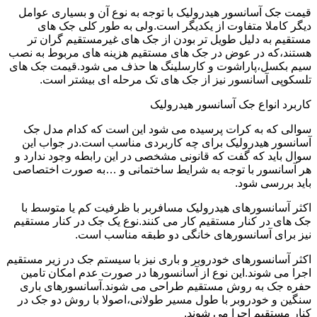
قیمت جک آسانسور هیدرولیک با توجه به نوع آن و بسیاری عوامل
دیگر کاملا متفاوت از یکدیگر است.ولی به طور کلی جک های
مستقیم به دلیل طویل تر بودن از جک های غیرمستقیم گران تر
هستند،که در عوض در جک های مستقیم هزینه های مربوط به نصب
سیم بکسل،پاراشوت و کارسلینگ ها حذف می شود.قیمت جک های
تلسکوپی آسانسور نیز از جک های تک مرحله ای بیشتر است.
کاربرد انواع جک آسانسور هیدرولیک
سوالی که به کرات پرسیده می شود این است که کدام مدل جک
آسانسور هیدرولیک برای چه کاربردی مناسب است.در جواب این
سوال باید که گفت که قانونی مشخصی در این رابطه وجود ندارد و
هر آسانسور با توجه به شرایط ساختمانی و …به صورت اختصاصی
باید بررسی شود.
اکثر آسانسورهای هیدرولیک مسافربر با ظرفیت کم یا متوسط با
جک های در کنار مستقیم کار می کنند.نوع یک جک در کنار مستقیم
نیز برای آسانسورهای خانگی دو طبقه مناسب است.
اکثر آسانسورهای خودروبر و باری نیز با سیستم جک در زیر مستقیم
اجرا می شوند.این نوع از آسانسورها در صورت عدم امکان تامین
حفره جک به روش مستقیم طراحی می شوند.آسانسورهای باری
سنگین و خودروبر با طول مسیر طولانی،اصولا با روش دو جک در
کنار مستقیم اجرا می شوند.