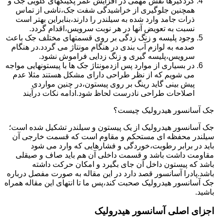
گردگیرها نقش مهمی در افزایش عمر پکینکهای گلویی جک و
همچنین جلوگیری از خراشیدگی شفت جک،ناشی از تماس
ذرات جامد وارد شده به سیلندر را دارند،بنابراین بهتر است
نسبت به تعویض آنها در هر نوبت سرویس،اقدام گردد.
وجود پلیسه و زنگ زدگی بر روی قسمتهای مختلف جک باعث
صدمه به لوازم آب بندی در هنگام مونتاژ می گردد.در هنگام
سرویس،پلیسه گیری و زنگ زدایی فراموش نشود.
در بسیاری از موارد پس ازدمونتاژ جک ها با پیستونهایی مواجه
می شویم که از نظر طراحی دارای مشکل هستند مثلا عدم
پیش بینی گاید رینگ بر روی پیستون،در چنین مواردی
اصلاحات طراحی نادرست لحاظ شود.ادامه نکات درآیند
جک آسانسور هیدرولیک چیست؟
جک آسانسور هیدرولیک از یک پیستون و سیلندر تشکیل شده است؛
سیلندر محفظه ای مستحکم و مقاوم است که قسمت خارجی آن
باید در برابر رطوبت،خوردگی و فشارهایی که وارد می شود
مقاومت داشت باشد و قسمت داخلی آن هم باید صاف و صیقلی
باشد که پیستون داخل آن جای بگیرد و امکان حرکت داشته
باشد.پادرا آسانسور قصد دارد در این مقاله به صورت مفصل درباره
جک آسانسور هیدرولیک صحبت کند،پس ما تا انتهای این مقاله همراه
باشید.
اجزای اصلی آسانسور هیدرولیک