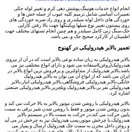
انجام انواع خدمات هونینگ،پوشش دهی کرم و تغییر لوله جکی
تعمیرات اساسی شامل ترمیم کلیه عیوب از جمله خش ها و
خوردگی های داخل لوله سیلندری و روی راد.ضربه خوردگی های
روی پیستون.تغییر نوع سیلها وپکینگها جهت بالا رفتن کارایی
جک،سنگ زنی کامل سیلندر و هم چنین انجام تستهای مختلف جهت
اطمینان از کارکرد صحیح جک و..می باشد.
تعمیر بالابر هیدرولیکی در کهنوج
بالابر هیدرولیکی به زبان ساده نوعی بالابر است که در آن از نیروی
هیدرولیک(روغن)استفاده می شود و دارای انواع مختلفی نیز می
باشد.بالابر هیدرولیک از متداولترین و پرفروش ترین انواع بالابر در
ایران می باشد که از انواع آن می توان به بالابر هیدرولیک
خانگی،بالابر هیدرولیکی فروشگاهی،بالابر هیدرولیکی انبار،بالابر
هیدرولیکی نفر بر،بالابر هیدرولیک ویلچربر،بالابر هیدرولیکی صنعتی
اشاره کرد.
بالابر هیدرولیکی با روشن شدن موتور بالابر به بالا حرکت می کند و
بدون روشن شدن موتور و فقط با روشن شدن شیر برقی به سمت
پایین حرکت می کند.در حرکت به سمت بالا در سیستم بالابر
هیدرولیک،با چرخش موتور،پمپ هیدرولیک نیز به چرخش در می آید
و روغن داخل مخزن به سمت جک هیدرولیک ارسال و پمپاز می
کند.با بالا رفتن جک هیدورلیک بالابر های هیدرولیک نیز به حرکت در