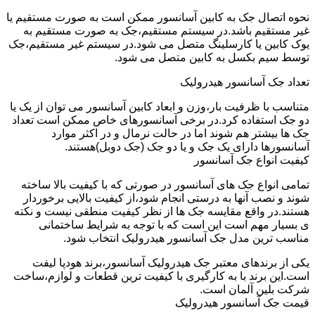
نحوه اتصال جک به کابین آسانسور ممکن است به صورت مستقیم یا
غیر مستقیم باشد.در سیستم مستقیم،جک به صورت مستقیم به
یوک کابین یا کارسلینگ متصل می شود.در سیستم غیر مستقیم،جک
توسط سیم بکسل به کابین متصل می شود.
تعداد جک آسانسور هیدرولیک
متناسب با ظرفیت بار،وزن و ابعاد کابین آسانسور می توان از یک یا
دو جک استفاده کرد.در برخی آسانسورهای خاص ممکن است تعداد
جک ها بیشتر هم شوند اما در حالت نرمال و در اکثر موارد
آسانسورها دارای یک جک و یا دو جک (جک دوبل)هستند.
کیفیت انواع جک آسانسور
تمامی انواع جک های آسانسور در صورتی که با کیفیت بالا ساخته
شوند و نصب آنها به درستی انجام شود،از کیفیت بالایی برخوردار
هستند.در واقع مقایسه جک ها از نظر کیفیت منطقی نیست و نکته
ی بسیار مهم است این است که با توجه به شرایط ساختمانی
مناسب ترین مدل جک آسانسور هیدرولیک انتخاب شود.
یکی از برندهای معتبر جک هیدرولیک آسانسور،برند هودپا لیفت
است.این برند با به کارگیری با کیفیت ترین قطعات و لوازم،ساخت
شرکت بلین آلمان است.
قیمت جک آسانسور هیدرولیک