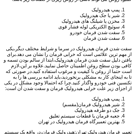
پمپ هیدرولیک
شیر یا جک هیدرولیک
مخزن یا شیلنگ های هیدرولیک
سوئیچ الکتریکی لوله فشار قوی
سفت شدن فرمان خودرو
سفت شدن فرمان
سفت شدن فرمان هیدرولیک در سرما و شرایط مختلف دیگر،یکی
از مهم ترین علائمی است که خرابی فرمان را نشان می دهد.برای
یافتن دلیل سفت شدن فرمان هیدرولیک،ابتدا از سالم بودن تسمه و
کافی بودن سطح روغن اطمینان حاصل نمایید.علاوه بر این،لازم
است حتما از روغن با کیفیت و مرغوب استفاده کنید.در صورتی که
تا به اینجای کار به مشکلی برنخوردید،باید ادامه بررسی ها را به
تکنسین فنی خودرو واگذار کنید.چرا که احتمالا وجود مشکل در یکی
از اجزای زیر علت خرابی هیدرولیک فرمان و سفت شدن آن است:
پمپ هیدرولیک
شیر هیدرولیک فرمان(مقسم)
جک دو طرفه هیدرولیک
جعبه فرمان یا قطعات سیستم تعلیق
بهترین تعمیرگاه فرمان هیدرولیک در تهران
تعمیر فرمان هیدرولیک تهران:هیدرولیک فرمان،در واقع یک سیستم