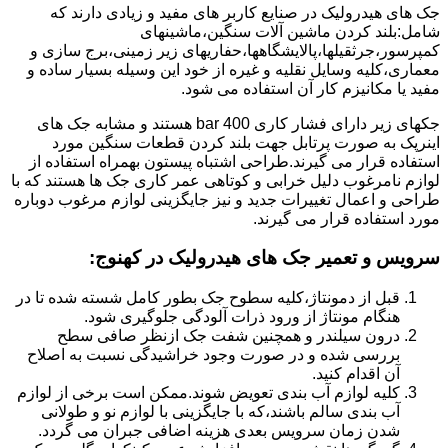
جک های هیدرولیک در صنایع کاربر های مفید و زیادی دارند که
شامل:بلند کردن ماشین آلات سنگین،ماشینهای
کمپرسور،جرثقیلها،پالایشگاهها،حفاریهای زیر زمینی،برج سازی و
معماری،کلیه وسایل نقلیه و غیره از خود این وسیله بسیار ساده و
مفید یا مکانیزم کار آن استفاده می شود.
جکهای زیر دارای فشار کاری 400 bar هستند و مشابه جک های
اینرپک به صورت پرتابل جهت بلند کردن قطعات سنگین مورد
استفاده قرار می گیرند.طراحی اشتباه پیستون بهمراه استفاده از
لوازم نامرغوب دلیل خرابی و کوتاهی عمر کاری جک ها هستند که با
طراحی و اعمال تغییرات جدید و نیز جایگزینی لوازم مرغوب دوباره
مورد استفاده قرار می گیرند.
سرویس و تعمیر جک های هیدرولیک در کهنوج
:
قبل از دمونتاژ،کلیه سطوح جک بطور کامل شسته شده تا در
هنگام مونتاژ از ورود ذرات آلودگی جلوگیری شود.
درون سیلندر و همچنین شفت جک ازنظر صافی سطح
بررسی شده و در صورت وجود خراشیدگی نسبت به اصلاح
آن اقدام کنید.
کلیه لوازم آب بندی تعویض شوند.ممکن است برخی از لوازم
آب بندی سالم باشند،که با جایگزینی با لوازم نو و طولانی
شدن زمان سرویس بعدی هزینه اضافی جبران می گردد.