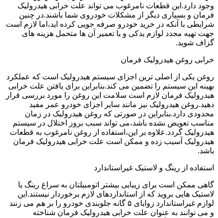
وجود دارد.این قطعات نامرغوب می تواند علت خرابی هیدرولیک
فرمان و بسیاری دیگر از مشکلات خودروی شما باشند.در چنین
شرایطی با آنکه در خرید خودرو صرفه جویی کرده اید،اما لازم است
جهت تهیه مجدد لوازم یدکی و یا تعمیر آن ها متحمل هزینه های
گزاف شوید.
خرابی روغن هیدرولیک فرمان
روغن یکی از اصلی ترین اجزای سیستم هیدرولیک است که عملکرد
بهینه این سیستم را تضمین می کند.بنابراین برای یافتن علت خرابی
هیدرولیک فرمان لازم است سلامت این روغن را مورد بررسی قرار
دهید.روغن هیدرولیک نیز مانند سایر اجزای خودرو عمر مفید
محدودی دارد.بنابراین در صورتی که روغن هیدرولیک در زمان
مناسب تعویض نشده باشد،می تواند سبب بروز اختلال در سیستم
هیدرولیک گردد.علاوه بر این،استفاده از روغن نامرغوب به قطعات
هیدرولیک آسیب زده و ممکن است علت خرابی هیدرولیک فرمان
باشد.
استفاده از رینگ و لاستیک غیراستاندارد
گاهی ممکن است برای زیبایی بیشتر اتومبیلتان به سراغ رینگ یا
لاستیک هایی بروید که از استانداردهای لازم برخوردار نیستند.این
لوازم غیراستاندارد زوایای ۵ گانه جلوبندی خودرو را بر هم می زنند
و می توانند به عنوان علت خرابی هیدرولیک فرمان شناخته