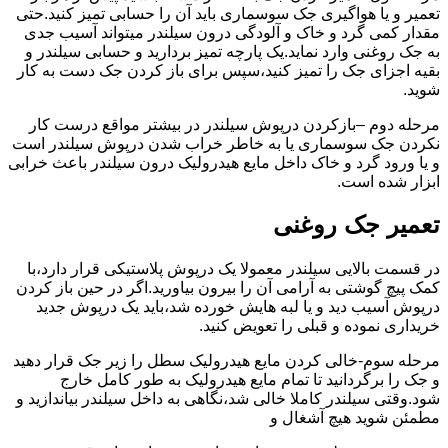
تعمیر و یا هواگیری جک سوسماری باید آن را حسابی تمیز کنید.حتی
مقدار کمی گرد و خاک و آلودگی درون سیلندر میتواند آسیب جدی
به جک روغنی وارد نماید.یک پارچه تمیز بردارید و حسابی سیلندر و
بقیه اجزای جک را تمیز کنید،سپس برای باز کردن جک دست به کار
شوید.
مرحله دوم –بازکردن درپوش سیلندر در بیشتر مواقع درست کار
نکردن جک سوسماری یا به خاطر خراب شدن درپوش سیلندر است
و یا ورود گرد و خاک داخل مایع هیدرولیک درون سیلندر باعث خرابی
ابزار شده است.
تعمیر جک روغنی
در قسمت بالایی سیلندر معمولا یک درپوش پلاستیکی قرار دارد،با
کمک پیچ گوشتی به آرامی آن را بیرون بیاورید.اگر در حین باز کردن
درپوش آسیب دید و یا لبه هایش خورده شد،باید یک درپوش جدید
خریداری نموده و قبلی را تعویض کنید.
مرحله سوم-خالی کردن مایع هیدرولیک سطل را زیر جک قرار دهید
و جک را برگردانید تا تمام مایع هیدرولیک به طور کامل خارج
شود.وقتی سیلندر کاملا خالی شد،نگاهی به داخل سیلندر بیاندازید و
مطمئن شوید هیچ آشغال و