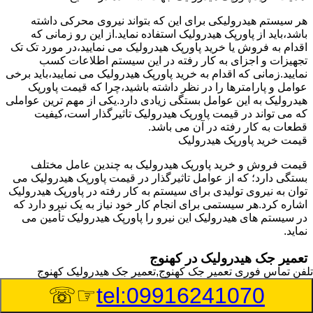
هر سیستم هیدرولیکی برای این که بتواند نیروی محرکی داشته
باشد،باید از پاورپک هیدرولیک استفاده نماید.از این رو زمانی که
اقدام به فروش یا خرید پاورپک هیدرولیک می نمایید،در مورد تک تک
تجهیزات و اجزای به کار رفته در این سیستم اطلاعات کسب
نمایید.زمانی که اقدام به خرید پاورپک هیدرولیک می نمایید،باید برخی
عوامل و پارامترها را در نظر داشته باشید،چرا که قیمت پاورپک
هیدرولیک به این عوامل بستگی زیادی دارد.یکی از مهم ترین عواملی
که می تواند در قیمت پاورپک هیدرولیک تاثیرگذار است،کیفیت
قطعات به کار رفته در آن می باشد.
قیمت خرید پاورپک هیدرولیک
قیمت فروش و خرید پاورپک هیدرولیک به چندین عامل مختلف
بستگی دارد؛ که از عوامل تاثیرگذار در قیمت پاورپک هیدرولیک می
توان به نیروی تولیدی برای سیستم به کار رفته در پاورپک هیدرولیک
اشاره کرد.هر سیستمی برای انجام کار خود نیاز به یک نیرو دارد که
در سیستم های هیدرولیک این نیرو را پاورپک هیدرولیک تأمین می
نماید.
تعمیر جک هیدرولیک در کهنوج
تلفن تماس فوری
تعمیر جک کهنوج,تعمیر جک هیدرولیک کهنوج
وسیله‎ای که با عملکرد خود موجب بلند شدن اهرم و یا وزن سنگین
☞☏
tel:09916241070
در یک قسمت می گردد را جک هیدرولیک می نامند.جک هیدرولیک
نیاز به برق داشته و در بعضی مواقع با استفاده از روغن کار می