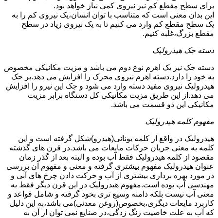
برای سطح مقطع کم نیز نیروی کمی نیاز خواهد بود.
این بدان معنی است که متناسب با توان انسان،یک نیروی کم را به
یک سطح مقطع کم وارد می کنیم تا به یک نیروی زیاد در سطح
مقطع بزرگ،غلبه کنیم.
دسته جک هیدرولیک
دسته جک نیز یک اهرم نوع دوم می باشد و مزیت مکانیکی مخصوص
به خود را دارد.دسته اهرم نیروی محرک را افزایش می دهد.بر جک
هیدرولیک نیروی مفید دسته وارد می شود و جک این نیرو را افزایش
می دهد.از این طریق مزیت مکانیکی کل دستگاه برابر مزیت
مکانیکی این دو قسمت می باشد.
مفهوم کلمه هیدرولیک
هیدرولیک در واقع از کلمه یونانی(هیدرو)شکل گرفته است و این
کلمه به معنی جریان حرکات مایعات می باشد.در قرن های گذشته
مقصود از کلمه هیدرولیک فقط آب بوده و البته بعد از گذر زمان
عنوان هیدرولیک مفهوم بیشتری گرفته و معنی و مفهوم آن بررسی
در مورد بهره برداری بیشتری از آب و حرکت دادن چرخ های آبی و
مهندسی آب بوده است.مفهوم هیدرولیک در این قرن دیگر فقط به
معنی آب نیست بلکه دامنه وسیع تری بخود گرفته و شامل قواعد و
کاربرد مایعات دیگری،بخصوص(روغن معدنی)می باشد،به این دلیل
که آب به علت خاصیت زنگ زدگی،در صنایع نمی توان از آن به