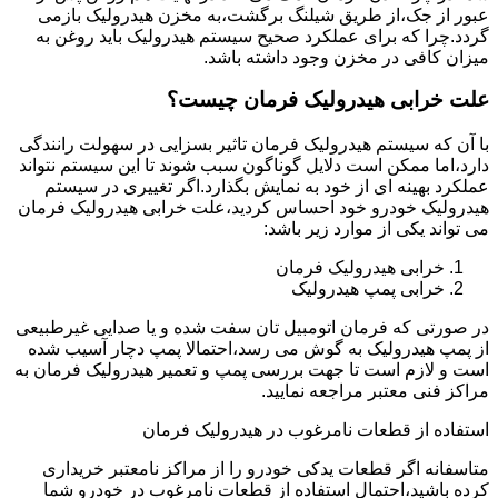
عبور از جک،از طریق شیلنگ برگشت،به مخزن هیدرولیک بازمی
گردد.چرا که برای عملکرد صحیح سیستم هیدرولیک باید روغن به
میزان کافی در مخزن وجود داشته باشد.
علت خرابی هیدرولیک فرمان چیست؟
با آن که سیستم هیدرولیک فرمان تاثیر بسزایی در سهولت رانندگی
دارد،اما ممکن است دلایل گوناگون سبب شوند تا این سیستم نتواند
عملکرد بهینه ای از خود به نمایش بگذارد.اگر تغییری در سیستم
هیدرولیک خودرو خود احساس کردید،علت خرابی هیدرولیک فرمان
می تواند یکی از موارد زیر باشد:
خرابی هیدرولیک فرمان
خرابی پمپ هیدرولیک
در صورتی که فرمان اتومبیل تان سفت شده و یا صدایی غیرطبیعی
از پمپ هیدرولیک به گوش می رسد،احتمالا پمپ دچار آسیب شده
است و لازم است تا جهت بررسی پمپ و تعمیر هیدرولیک فرمان به
مراکز فنی معتبر مراجعه نمایید.
استفاده از قطعات نامرغوب در هیدرولیک فرمان
متاسفانه اگر قطعات یدکی خودرو را از مراکز نامعتبر خریداری
کرده باشید،احتمال استفاده از قطعات نامرغوب در خودرو شما