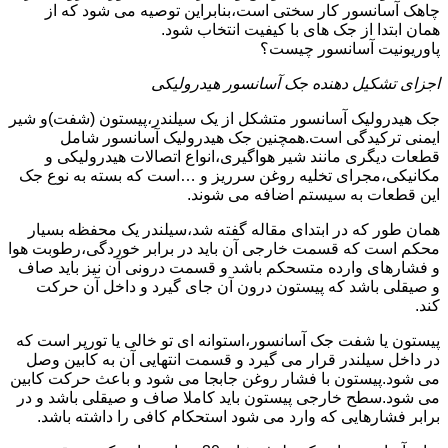
چاهک آسانسور کار سختی است،بنابراین توصیه می شود که از
همان ابتدا از جک های با کیفیت انتخاب شود.
پاوریونیت آسانسور چیست؟
اجزای تشکیل دهنده جک آسانسور هیدرولیکی
جک هیدرولیک آسانسور متشکل از یک سیلندر،پیستون (شفت)و شیر
ایمنی ترکیدگی است.همچنین جک هیدرولیک آسانسور شامل
قطعات دیگری مانند شیر هواگیری،انواع اتصالات هیدرولیکی و
مکانیکی،مجرای تخلیه روغن سرریز و …است که بسته به نوع جک
این قطعات به سیستم اضافه می شوند.
همان طور که در ابتدای مقاله گفته شد،سیلندر یک محفظه بسیار
محکم است که قسمت خارجی آن باید در برابر خوردگی،رطوبت هوا
و فشارهای وارده متسحکم باشد و قسمت درونی آن نیز باید صاف
و صیقلی باشد که پیستون درون آن جای گیرد و داخل آن حرکت
کند.
پیستون یا شفت جک آسانسور،استوانه ای تو خالی یا تورپر است که
در داخل سیلندر قرار می گیرد و قسمت انتهایی آن به کابین وصل
می شود.پیستون با فشار روغن جابجا می شود و باعث حرکت کابین
می شود.سطح خارجی پیستون باید کاملا صاف و صیقلی باشد و در
برابر فشارهایی که وارد می شود استحکام کافی را داشته باشد.