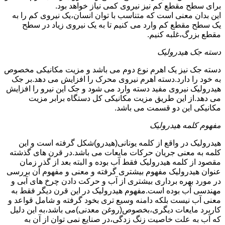
برای سطح مقطع کم نیز نیروی کمی نیاز خواهد بود.
این بدان معنی است که متناسب با توان انسان،یک نیروی کم را به
یک سطح مقطع کم وارد می کنیم تا به یک نیروی زیاد در سطح
مقطع بزرگ،غلبه کنیم.
دسته جک هیدرولیک
دسته جک نیز یک اهرم نوع دوم می باشد و مزیت مکانیکی مخصوص
به خود را دارد.دسته اهرم نیروی محرک را افزایش می دهد.بر جک
هیدرولیک نیروی مفید دسته وارد می شود و جک این نیرو را افزایش
می دهد.از این طریق مزیت مکانیکی کل دستگاه برابر مزیت
مکانیکی این دو قسمت می باشد.
مفهوم کلمه هیدرولیک
هیدرولیک در واقع از کلمه یونانی(هیدرو)شکل گرفته است و این
کلمه به معنی جریان حرکات مایعات می باشد.در قرن های گذشته
مقصود از کلمه هیدرولیک فقط آب بوده و البته بعد از گذر زمان
عنوان هیدرولیک مفهوم بیشتری گرفته و معنی و مفهوم آن بررسی
در مورد بهره برداری بیشتری از آب و حرکت دادن چرخ های آبی و
مهندسی آب بوده است.مفهوم هیدرولیک در این قرن دیگر فقط به
معنی آب نیست بلکه دامنه وسیع تری بخود گرفته و شامل قواعد و
کاربرد مایعات دیگری،بخصوص(روغن معدنی)می باشد،به این دلیل
که آب به علت خاصیت زنگ زدگی،در صنایع نمی توان از آن به