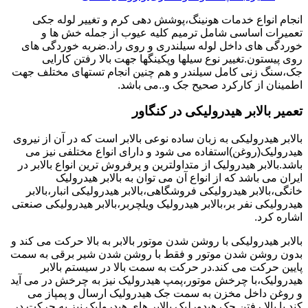
انجام انواع خدمات هونینگ،پوشش دهی کرم و تغییر لوله جکی
تعمیرات اساسی شامل ترمیم کلیه عیوب از جمله خش ها و
خوردگی های داخل لوله سیلندری و روی راد.ضربه خوردگی های
روی پیستون.تغییر نوع سیلها وپکینگها جهت بالا رفتن کارایی
جک،سنگ زنی کامل سیلندر و هم چنین انجام تستهای مختلف جهت
اطمینان از کارکرد صحیح جک و..می باشد.
تعمیر بالابر هیدرولیکی در کنگاور
بالابر هیدرولیکی به زبان ساده نوعی بالابر است که در آن از نیروی
هیدرولیک(روغن)استفاده می شود و دارای انواع مختلفی نیز می
باشد.بالابر هیدرولیک از متداولترین و پرفروش ترین انواع بالابر در
ایران می باشد که از انواع آن می توان به بالابر هیدرولیک
خانگی،بالابر هیدرولیکی فروشگاهی،بالابر هیدرولیکی انبار،بالابر
هیدرولیکی نفر بر،بالابر هیدرولیک ویلچربر،بالابر هیدرولیکی صنعتی
اشاره کرد.
بالابر هیدرولیکی با روشن شدن موتور بالابر به بالا حرکت می کند و
بدون روشن شدن موتور و فقط با روشن شدن شیر برقی به سمت
پایین حرکت می کند.در حرکت به سمت بالا در سیستم بالابر
هیدرولیک،با چرخش موتور،پمپ هیدرولیک نیز به چرخش در می آید
و روغن داخل مخزن به سمت جک هیدرولیک ارسال و پمپاز می
کند.با بالا رفتن جک هیدورلیک بالابر های هیدرولیک نیز به حرکت در