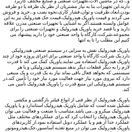
و...که در ماشین آلات،تجهیزات صنعتی و صنایع مختلف کاربرد
دارند.این تجهیزات بنا به نیاز مشتریان از نظر یک طرفه یا دو طرفه
بودن،ابعاد،ظرفیت و توان،فشار کاری،نحوه نصب و...خرید و فروش
می گردند و قیمت پاورپک هیدرولیک،قیمت جک هیدرولیک نیز به این
عوامل وابسته هستند.اگر به آشنایی با تجهیزات صنعتی مدرن علاقه
دارید و یا قصد خرید پاورپک هیدرولیک و تجهیزات صنعتی را برای
مجموعه،شرکت،کارگاه یا واحد صنعتی خود را دارید پیشنهاد می
کنیم این مطلب را تا به انتها
پاورپک هیدرولیک نقش به سزایی در سیستم صنعتی هیدرولیکی
دارد.یک شرکت،کارگاه یا واحد صنعتی برای اجرای پروژه خود از چند
پاورپک هیدرولیک استفاده می نمایند.پاورپک کمک می کند تا قدرت
لازم را به دیگر قطعات دیگر بدهد.سیستم هیدرولیکی و یا هر
سیستمی که بخواهد فعال باقی بماند نیاز به یک قدرت و یک منبعی
دارد که نیروی مورد نیاز جهت فعالیت مورد نیاز خود را تأمین کند.در
سیستم هیدرولیکی این منبع قدرت را پاورپک هیدرولیک تأمین می
کند.
پاورپک هیدرولیک از نظر فنی از انواع فیلتر بازگشتی و مکشی
تشکیل شده است که شامل پاورپک هیدرولیک استاندارد و یا پاورپک
هیدرولیک میکرو و...می باشد.متناسب با صنعت و فعالیت می توان
پاورپک هیدرولیک را انتخاب کرد که برای عملکردهای مختلف مثل
عملکرد جدا از هم و یا عملکرد دوبل استفاده نمود.از کاربردهای
پاورپک هیدرولیک می توان در منبع تغذیه آسانسور،جک،هیدروموتور