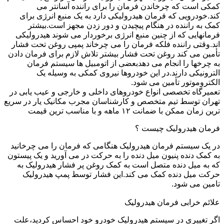
کمکی است که چرخاندن فرمان را برای راننده آسانتر می
کند.خودرویی که فرمان هیدرولیکی دارد به یک منبع انرژی برای
کمک به راننده در هنگام پیچیدن و دور زدن مجهز است.بیشتر
فرمانهایی که از چنین منبع انرژی برخوردار می شوند هیدرولیکی
اند.وقتی راننده فلکه فرمان را می چرخاند پمپی روغن تحت فشار
تأمین می کند روغن تحت فشار بیشتر تلاش لازم برای فرمان دادن
به چرخها را انجام می دهدبعضی از اتومبیل ها سیستم فرمان
الترونیکی دارند.در این خودروها نیروی کمکی به وسیله یک
الکتروموتور تأمین می شود.
تعمیرگاه تخصصی انواع خودروهای داخلی و خارجی و عیب یابی در
تهران توسط تیم متخصص و کارشناسان مجرب مکانیک یار در سریع
ترین زمان ممکن با ضمانت ۱۲ ماهه و با مناسب ترین قیمت
فرمان هیدرولیک چیست ؟
در یک سیستم فرمان هیدرولیک هنگامی که فرمان را می چرخانید
به کمک دنده پنیون میل دنده را به حرکت در می آورید و یک پیستون
که به میل دنده متصل است به کمک روغن پر فشار هیدرولیک به
حرکت میل دنده کمک می کند.این فشار توسط پمپ هیدرولیک
تامین می شود.
علائم خرابی فرمان هیدرولیک
اگر تغییری در سیستم هیدرولیک خودرو خود احساس کردید،علت