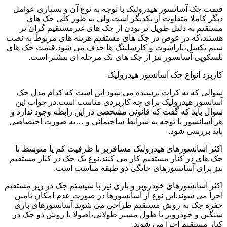
قیمت جک آسانسور هیدرولیک با توجه به نوع آن و بسیاری عوامل
دیگر کاملا متفاوت از یکدیگر است.ولی به طور کلی جک های
مستقیم به دلیل طویل تر بودن از جک های غیرمستقیم گران تر
هستند،که در عوض در جک های مستقیم هزینه های مربوط به نصب
سیم بکسل،پاراشوت و کارسلینگ ها حذف می شود.قیمت جک های
تلسکوپی آسانسور نیز از جک های تک مرحله ای بیشتر است.
کاربرد انواع جک آسانسور هیدرولیک
سوالی که به کرات پرسیده می شود این است که کدام مدل جک
آسانسور هیدرولیک برای چه کاربردی مناسب است.در جواب این
سوال باید که گفت که قانونی مشخصی در این رابطه وجود ندارد و
هر آسانسور با توجه به شرایط ساختمانی و …به صورت اختصاصی
باید بررسی شود.
اکثر آسانسورهای هیدرولیک مسافربر با ظرفیت کم یا متوسط با
جک های در کنار مستقیم کار می کنند.نوع یک جک در کنار مستقیم
نیز برای آسانسورهای خانگی دو طبقه مناسب است.
اکثر آسانسورهای خودروبر و باری نیز با سیستم جک در زیر مستقیم
اجرا می شوند.این نوع از آسانسورها در صورت عدم امکان تامین
حفره جک به روش مستقیم طراحی می شوند.آسانسورهای باری
سنگین و خودروبر با طول مسیر طولانی،اصولا با روش دو جک در
کنار مستقیم اجرا می شوند.