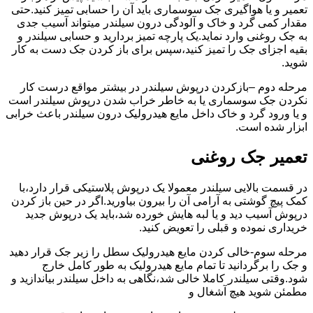
تعمیر و یا هواگیری جک سوسماری باید آن را حسابی تمیز کنید.حتی
مقدار کمی گرد و خاک و آلودگی درون سیلندر میتواند آسیب جدی
به جک روغنی وارد نماید.یک پارچه تمیز بردارید و حسابی سیلندر و
بقیه اجزای جک را تمیز کنید،سپس برای باز کردن جک دست به کار
شوید.
مرحله دوم –بازکردن درپوش سیلندر در بیشتر مواقع درست کار
نکردن جک سوسماری یا به خاطر خراب شدن درپوش سیلندر است
و یا ورود گرد و خاک داخل مایع هیدرولیک درون سیلندر باعث خرابی
ابزار شده است.
تعمیر جک روغنی
در قسمت بالایی سیلندر معمولا یک درپوش پلاستیکی قرار دارد،با
کمک پیچ گوشتی به آرامی آن را بیرون بیاورید.اگر در حین باز کردن
درپوش آسیب دید و یا لبه هایش خورده شد،باید یک درپوش جدید
خریداری نموده و قبلی را تعویض کنید.
مرحله سوم-خالی کردن مایع هیدرولیک سطل را زیر جک قرار دهید
و جک را برگردانید تا تمام مایع هیدرولیک به طور کامل خارج
شود.وقتی سیلندر کاملا خالی شد،نگاهی به داخل سیلندر بیاندازید و
مطمئن شوید هیچ آشغال و