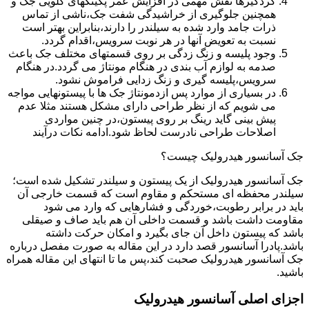
گردگیرها نقش مهمی در افزایش عمر پکینکهای گلویی جک و
همچنین جلوگیری از خراشیدگی شفت جک،ناشی از تماس
ذرات جامد وارد شده به سیلندر را دارند،بنابراین بهتر است
نسبت به تعویض آنها در هر نوبت سرویس،اقدام گردد.
وجود پلیسه و زنگ زدگی بر روی قسمتهای مختلف جک باعث
صدمه به لوازم آب بندی در هنگام مونتاژ می گردد.در هنگام
سرویس،پلیسه گیری و زنگ زدایی فراموش نشود.
در بسیاری از موارد پس ازدمونتاژ جک ها با پیستونهایی مواجه
می شویم که از نظر طراحی دارای مشکل هستند مثلا عدم
پیش بینی گاید رینگ بر روی پیستون،در چنین مواردی
اصلاحات طراحی نادرست لحاظ شود.ادامه نکات درآیند
جک آسانسور هیدرولیک چیست؟
جک آسانسور هیدرولیک از یک پیستون و سیلندر تشکیل شده است؛
سیلندر محفظه ای مستحکم و مقاوم است که قسمت خارجی آن
باید در برابر رطوبت،خوردگی و فشارهایی که وارد می شود
مقاومت داشت باشد و قسمت داخلی آن هم باید صاف و صیقلی
باشد که پیستون داخل آن جای بگیرد و امکان حرکت داشته
باشد.پادرا آسانسور قصد دارد در این مقاله به صورت مفصل درباره
جک آسانسور هیدرولیک صحبت کند،پس ما تا انتهای این مقاله همراه
باشید.
اجزای اصلی آسانسور هیدرولیک