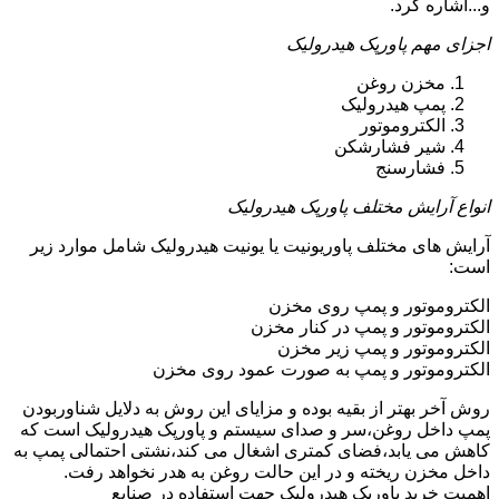
و...اشاره کرد.
اجزای مهم پاورپک هیدرولیک
مخزن روغن
پمپ هیدرولیک
الکتروموتور
شیر فشارشکن
فشارسنج
انواع آرایش مختلف پاورپک هیدرولیک
آرایش های مختلف پاوریونیت یا یونیت هیدرولیک شامل موارد زیر
است:
الکتروموتور و پمپ روی مخزن
الکتروموتور و پمپ در کنار مخزن
الکتروموتور و پمپ زیر مخزن
الکتروموتور و پمپ به صورت عمود روی مخزن
روش آخر بهتر از بقیه بوده و مزایای این روش به دلایل شناوربودن
پمپ داخل روغن،سر و صدای سیستم و پاورپک هیدرولیک است که
کاهش می یابد،فضای کمتری اشغال می کند،نشتی احتمالی پمپ به
داخل مخزن ریخته و در این حالت روغن به هدر نخواهد رفت.
اهمیت خرید پاورپک هیدرولیک جهت استفاده در صنایع