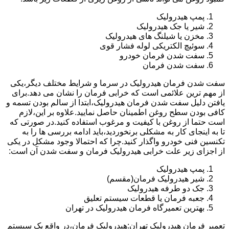
پمپ هیدرولیک
شیر یا جک هیدرولیک
مخزن یا شیلنگ های هیدرولیک
سوئیچ الکتریکی لوله فشار قوی
سفت شدن فرمان خودرو
سفت شدن فرمان
سفت شدن فرمان هیدرولیک در سرما و شرایط مختلف دیگر،یکی
از مهم ترین علائمی است که خرابی فرمان را نشان می دهد.برای
یافتن دلیل سفت شدن فرمان هیدرولیک،ابتدا از سالم بودن تسمه و
کافی بودن سطح روغن اطمینان حاصل نمایید.علاوه بر این،لازم
است حتما از روغن با کیفیت و مرغوب استفاده کنید.در صورتی که
تا به اینجای کار به مشکلی برنخوردید،باید ادامه بررسی ها را به
تکنسین فنی خودرو واگذار کنید.چرا که احتمالا وجود مشکل در یکی
از اجزای زیر علت خرابی هیدرولیک فرمان و سفت شدن آن است:
پمپ هیدرولیک
شیر هیدرولیک فرمان(مقسم)
جک دو طرفه هیدرولیک
جعبه فرمان یا قطعات سیستم تعلیق
بهترین تعمیرگاه فرمان هیدرولیک در تهران
تعمیر فرمان هیدرولیک تهران:هیدرولیک فرمان،در واقع یک سیستم