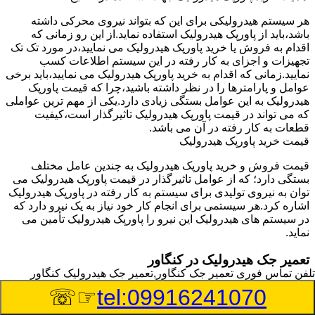
هر سیستم هیدرولیکی برای این که بتواند نیروی محرکی داشته
باشد،باید از پاورپک هیدرولیک استفاده نماید.از این رو زمانی که
اقدام به فروش یا خرید پاورپک هیدرولیک می نمایید،در مورد تک تک
تجهیزات و اجزای به کار رفته در این سیستم اطلاعات کسب
نمایید.زمانی که اقدام به خرید پاورپک هیدرولیک می نمایید،باید برخی
عوامل و پارامترها را در نظر داشته باشید،چرا که قیمت پاورپک
هیدرولیک به این عوامل بستگی زیادی دارد.یکی از مهم ترین عواملی
که می تواند در قیمت پاورپک هیدرولیک تاثیرگذار است،کیفیت
قطعات به کار رفته در آن می باشد.
قیمت خرید پاورپک هیدرولیک
قیمت فروش و خرید پاورپک هیدرولیک به چندین عامل مختلف
بستگی دارد؛ که از عوامل تاثیرگذار در قیمت پاورپک هیدرولیک می
توان به نیروی تولیدی برای سیستم به کار رفته در پاورپک هیدرولیک
اشاره کرد.هر سیستمی برای انجام کار خود نیاز به یک نیرو دارد که
در سیستم های هیدرولیک این نیرو را پاورپک هیدرولیک تأمین می
نماید.
تعمیر جک هیدرولیک در کنگاور
تلفن تماس فوری
تعمیر جک کنگاور,تعمیر جک هیدرولیک کنگاور
وسیله‎ای که با عملکرد خود موجب بلند شدن اهرم و یا وزن سنگین
☞☏
tel:09916241070
در یک قسمت می گردد را جک هیدرولیک می نامند.جک هیدرولیک
نیاز به برق داشته و در بعضی مواقع با استفاده از روغن کار می