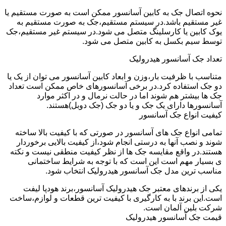
نحوه اتصال جک به کابین آسانسور ممکن است به صورت مستقیم یا
غیر مستقیم باشد.در سیستم مستقیم،جک به صورت مستقیم به
یوک کابین یا کارسلینگ متصل می شود.در سیستم غیر مستقیم،جک
توسط سیم بکسل به کابین متصل می شود.
تعداد جک آسانسور هیدرولیک
متناسب با ظرفیت بار،وزن و ابعاد کابین آسانسور می توان از یک یا
دو جک استفاده کرد.در برخی آسانسورهای خاص ممکن است تعداد
جک ها بیشتر هم شوند اما در حالت نرمال و در اکثر موارد
آسانسورها دارای یک جک و یا دو جک (جک دوبل)هستند.
کیفیت انواع جک آسانسور
تمامی انواع جک های آسانسور در صورتی که با کیفیت بالا ساخته
شوند و نصب آنها به درستی انجام شود،از کیفیت بالایی برخوردار
هستند.در واقع مقایسه جک ها از نظر کیفیت منطقی نیست و نکته
ی بسیار مهم است این است که با توجه به شرایط ساختمانی
مناسب ترین مدل جک آسانسور هیدرولیک انتخاب شود.
یکی از برندهای معتبر جک هیدرولیک آسانسور،برند هودپا لیفت
است.این برند با به کارگیری با کیفیت ترین قطعات و لوازم،ساخت
شرکت بلین آلمان است.
قیمت جک آسانسور هیدرولیک