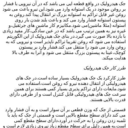
جک هیدرولیک در واقع قطعه ایی می باشد که در آن نیرویی با فشار
بر روغن موجود در یک استوانه وارد می شود.این نیرو باعث می شود
روغن غیر قابل تراکم به استوانه بزرگ تر انتقال پیدا کند.روغن به
پیستون استوانه فشار وارد می کند و باعث بلند شدن بار روی
استوانه (مثلا ماشین)می شود.مکانیزم کار ماشین های جرثقیل،و
غیره نیز به همین ترتیب می باشد که در عین سادگی،کار مفید زیادی
با بازده بالا صورت می گیرد.در بنای جک هیدرولیک از این الگوریتم
استفاده می شود که روغن تقریبا تراکم ناپذیر است و نیرویی که به
روغن وارد می شود را منتقل می کند.فشار وارد بر پیستون
کوچک،عینا به پیستون بزرگ منتقل می شود و آنرا به طرف بالا
هدایت میکند.
طرز کار جک هیدرولیک
طرز کارکرد یک جک هیدرولیک بسیار ساده است.در جک های
هیدرولیکی از انتقال دهنده نیرو که روغن است،استفاده می
شود.مایعات دارای تراکم پذیری بسیار کمی هستند برای همین
سرعت جک های هیدرولیکی قابل کنترل است و از طرفی دارای
قدرت بالایی هستند.
قسمتی از جک که وزن قطعی بر آن سوار است و به آن فشار وارد
می کند دارای سطح مقطع بالایی است و قسمتی از جک که باید با
تلمبه زدن روغن را به حرکت در آورد،دارای سطح مقطع کمی
است.به همین دلیل برای سطح مقطع زیاد نیروی زیادی لازم است و