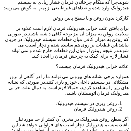
شوند.چرا که هنگام چرخاندن فرمان فشار زیادی به سیستم
هیدرولیک وارد شده و صداهای غیرطبیعی از پمپ به گوش می رسد.
کارکرد بدون روغن و یا سطح پایین روغن
برای یافتن علت خرابی هیدرولیک فرمان لازم است علاوه بر
سلامت روغن به میزان آن نیز توجه کافی داشته باشید.در صورتی
که روغن به میزان کافی میان قطعات سیستم هیدرولیک در جریان
نباشد،این قطعات بر روی هم ساییده شده و دچار آسیب می
شوند.در نتیجه روغن از میان این قطعات خارج شده و نمی تواند
فشار لازم برای کمک به چرخش فرمان را ایجاد کند.
علائم خرابی هیدرولیک فرمان چیست؟
همواره برخی نشانه های بیرونی می توانند ما را در آگاهی از بروز
مشکلاتی در سیستم داخلی خودرو یاری کنند.در صورتی که نشانه
های زیر را مشاهده کردید،احتمالا لازم است به دنبال علت خرابی
هیدرولیک فرمان اتومبیلتان باشید.
روغن ریزی در سیستم هیدرولیک
روغن هیدرولیک فرمان
اگر سطح روغن هیدرولیک در مخزن آن کمتر از حد مورد نیاز
باشد،سیستم هیدرولیک دچار آسیب های فراوانی خواهد شد.این
کمبود روغن می تواند ناشی از روغن ریزی از قطعات زیر باشد: