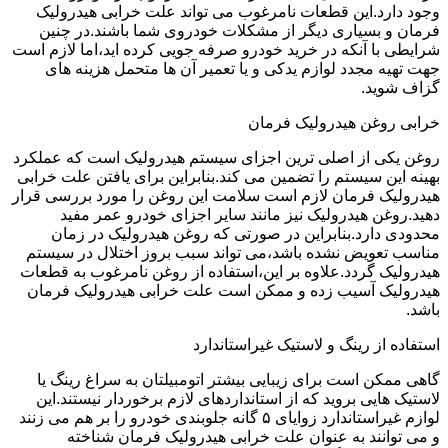
وجود دارد.این قطعات نامرغوب می تواند علت خرابی هیدرولیک
فرمان و بسیاری دیگر از مشکلات خودروی شما باشند.در چنین
شرایطی با آنکه در خرید خودرو صرفه جویی کرده اید،اما لازم است
جهت تهیه مجدد لوازم یدکی و یا تعمیر آن ها متحمل هزینه های
گزاف شوید.
خرابی روغن هیدرولیک فرمان
روغن یکی از اصلی ترین اجزای سیستم هیدرولیک است که عملکرد
بهینه این سیستم را تضمین می کند.بنابراین برای یافتن علت خرابی
هیدرولیک فرمان لازم است سلامت این روغن را مورد بررسی قرار
دهید.روغن هیدرولیک نیز مانند سایر اجزای خودرو عمر مفید
محدودی دارد.بنابراین در صورتی که روغن هیدرولیک در زمان
مناسب تعویض نشده باشد،می تواند سبب بروز اختلال در سیستم
هیدرولیک گردد.علاوه بر این،استفاده از روغن نامرغوب به قطعات
هیدرولیک آسیب زده و ممکن است علت خرابی هیدرولیک فرمان
باشد.
استفاده از رینگ و لاستیک غیراستاندارد
گاهی ممکن است برای زیبایی بیشتر اتومبیلتان به سراغ رینگ یا
لاستیک هایی بروید که از استانداردهای لازم برخوردار نیستند.این
لوازم غیراستاندارد زوایای ۵ گانه جلوبندی خودرو را بر هم می زنند
و می توانند به عنوان علت خرابی هیدرولیک فرمان شناخته