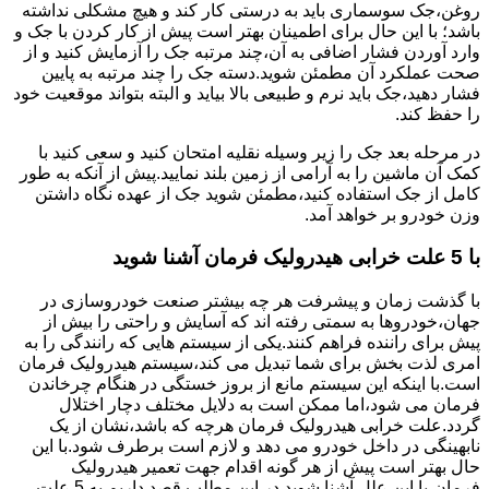
روغن،جک سوسماری باید به درستی کار کند و هیچ مشکلی نداشته
باشد؛ با این حال برای اطمینان بهتر است پیش از کار کردن با جک و
وارد آوردن فشار اضافی به آن،چند مرتبه جک را آزمایش کنید و از
صحت عملکرد آن مطمئن شوید.دسته جک را چند مرتبه به پایین
فشار دهید،جک باید نرم و طبیعی بالا بیاید و البته بتواند موقعیت خود
را حفظ کند.
در مرحله بعد جک را زیر وسیله نقلیه امتحان کنید و سعی کنید با
کمک آن ماشین را به آرامی از زمین بلند نمایید.پیش از آنکه به طور
کامل از جک استفاده کنید،مطمئن شوید جک از عهده نگاه داشتن
وزن خودرو بر خواهد آمد.
با 5 علت خرابی هیدرولیک فرمان آشنا شوید
با گذشت زمان و پیشرفت هر چه بیشتر صنعت خودروسازی در
جهان،خودروها به سمتی رفته اند که آسایش و راحتی را بیش از
پیش برای راننده فراهم کنند.یکی از سیستم هایی که رانندگی را به
امری لذت بخش برای شما تبدیل می کند،سیستم هیدرولیک فرمان
است.با اینکه این سیستم مانع از بروز خستگی در هنگام چرخاندن
فرمان می شود،اما ممکن است به دلایل مختلف دچار اختلال
گردد.علت خرابی هیدرولیک فرمان هرچه که باشد،نشان از یک
نابهینگی در داخل خودرو می دهد و لازم است برطرف شود.با این
حال بهتر است پیش از هر گونه اقدام جهت تعمیر هیدرولیک
فرمان،با این علل آشنا شوید.در این مطلب قصد داریم به 5 علت