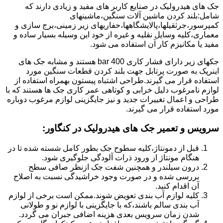
جک های هیدرولیک در صنایع کاربر های مفید و زیادی دارند که
شامل:بلند کردن ماشین آلات سنگین،ماشینهای
کمپرسور،جرثقیلها،پالایشگاهها،حفاریهای زیر زمینی،برج سازی و
معماری،کلیه وسایل نقلیه و غیره از خود این وسیله بسیار ساده و
مفید یا مکانیزم کار آن استفاده می شود.
جکهای زیر دارای فشار کاری 400 bar هستند و مشابه جک های
اینرپک به صورت پرتابل جهت بلند کردن قطعات سنگین مورد
استفاده قرار می گیرند.طراحی اشتباه پیستون بهمراه استفاده از
لوازم نامرغوب دلیل خرابی و کوتاهی عمر کاری جک ها هستند که با
طراحی و اعمال تغییرات جدید و نیز جایگزینی لوازم مرغوب دوباره
مورد استفاده قرار می گیرند.
سرویس و تعمیر جک های هیدرولیک در کنگاور
:
قبل از دمونتاژ،کلیه سطوح جک بطور کامل شسته شده تا در
هنگام مونتاژ از ورود ذرات آلودگی جلوگیری شود.
درون سیلندر و همچنین شفت جک ازنظر صافی سطح
بررسی شده و در صورت وجود خراشیدگی نسبت به اصلاح
آن اقدام کنید.
کلیه لوازم آب بندی تعویض شوند.ممکن است برخی از لوازم
آب بندی سالم باشند،که با جایگزینی با لوازم نو و طولانی
شدن زمان سرویس بعدی هزینه اضافی جبران می گردد.