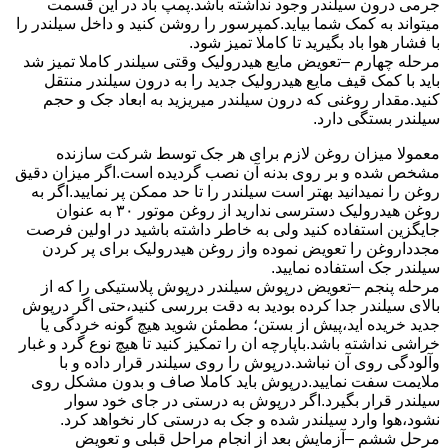
جرمی درون سیلندر وجود نداشته باشد.پمپ باد در این قسمت
میتواند به کمک شما بیاید.کمپرسور را روشن کنید و داخل سیلندر را
با فشار هوا باد بگیرید تا کاملا تمیز شود.
مرحله چهارم –تعویض مایع هیدرولیک وقتی سیلندر کاملا تمیز شد
باید با کمک قیف مایع هیدرولیک جدید را به درون سیلندر منتقل
کنید.مقدار روغنی که درون سیلندر میریزید به ابعاد جک و حجم
سیلندر بستگی دارد.
معمولا میزان روغن لازم برای هر جک توسط شرکت سازنده
مشخص شده و بر روی بدنه آن نصب گردیده است.اگر میزان دقیق
روغن را نمیدانید بهتر است سیلندر را تا حد ممکن پر نمایید.اگر به
روغن هیدرولیک دسترسی ندارید از روغن موتور ۳۰ به عنوان
جایگزین استفاده کنید ولی به خاطر داشته باشید در اولین فرصت
مجدداروغن را تعویض نموده واز روغن هیدرولیک برای پر کردن
سیلندر جک استفاده نمایید.
مرحله پنجم –تعویض درپوش سیلندر درپوش پلاستیکی را که از
بالای سیلندر جدا کرده بودید به دقت بررسی کنید،حتی اگر درپوش
جدید خریده اید،پیش از بستن؛ مطمئن شوید هیچ گونه خردگی یا
خراشی نداشته باشد.باپارچه ان را تمکیز کنید تا هیچ نوع گرد و غبار
وآلودگی روی آن نباشد.درپوش را روی سیلندر قرار داده و با
ملایمت سفت نمایید.درپوش باید کاملا صاف و بدون مشکل روی
سیلندر قرار بگیرد.اگر درپوش به درستی در جای خود سوار
نشود،هوا وارد سیلندر شده و جک به درستی کار نخواهد کرد.
مرحل ششم –آزمایش بعد از انجام مراحل قبلی و تعویض