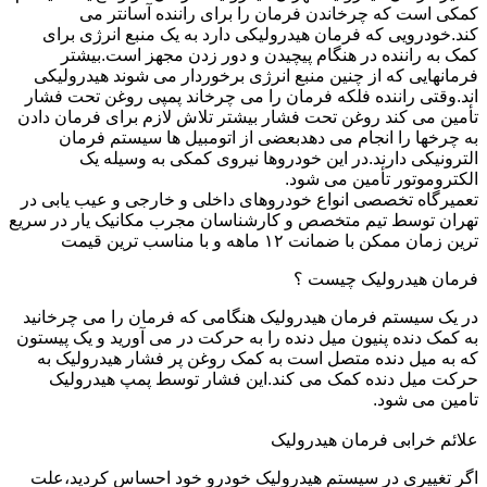
کمکی است که چرخاندن فرمان را برای راننده آسانتر می
کند.خودرویی که فرمان هیدرولیکی دارد به یک منبع انرژی برای
کمک به راننده در هنگام پیچیدن و دور زدن مجهز است.بیشتر
فرمانهایی که از چنین منبع انرژی برخوردار می شوند هیدرولیکی
اند.وقتی راننده فلکه فرمان را می چرخاند پمپی روغن تحت فشار
تأمین می کند روغن تحت فشار بیشتر تلاش لازم برای فرمان دادن
به چرخها را انجام می دهدبعضی از اتومبیل ها سیستم فرمان
الترونیکی دارند.در این خودروها نیروی کمکی به وسیله یک
الکتروموتور تأمین می شود.
تعمیرگاه تخصصی انواع خودروهای داخلی و خارجی و عیب یابی در
تهران توسط تیم متخصص و کارشناسان مجرب مکانیک یار در سریع
ترین زمان ممکن با ضمانت ۱۲ ماهه و با مناسب ترین قیمت
فرمان هیدرولیک چیست ؟
در یک سیستم فرمان هیدرولیک هنگامی که فرمان را می چرخانید
به کمک دنده پنیون میل دنده را به حرکت در می آورید و یک پیستون
که به میل دنده متصل است به کمک روغن پر فشار هیدرولیک به
حرکت میل دنده کمک می کند.این فشار توسط پمپ هیدرولیک
تامین می شود.
علائم خرابی فرمان هیدرولیک
اگر تغییری در سیستم هیدرولیک خودرو خود احساس کردید،علت