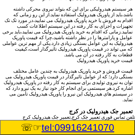
هر سیستم هیدرولیکی برای این که بتواند نیروی محرکی داشته
باشد،باید از پاورپک هیدرولیک استفاده نماید.از این رو زمانی که
اقدام به فروش یا خرید پاورپک هیدرولیک می نمایید،در مورد تک تک
تجهیزات و اجزای به کار رفته در این سیستم اطلاعات کسب
نمایید.زمانی که اقدام به خرید پاورپک هیدرولیک می نمایید،باید برخی
عوامل و پارامترها را در نظر داشته باشید،چرا که قیمت پاورپک
هیدرولیک به این عوامل بستگی زیادی دارد.یکی از مهم ترین عواملی
که می تواند در قیمت پاورپک هیدرولیک تاثیرگذار است،کیفیت
قطعات به کار رفته در آن می باشد.
قیمت خرید پاورپک هیدرولیک
قیمت فروش و خرید پاورپک هیدرولیک به چندین عامل مختلف
بستگی دارد؛ که از عوامل تاثیرگذار در قیمت پاورپک هیدرولیک می
توان به نیروی تولیدی برای سیستم به کار رفته در پاورپک هیدرولیک
اشاره کرد.هر سیستمی برای انجام کار خود نیاز به یک نیرو دارد که
در سیستم های هیدرولیک این نیرو را پاورپک هیدرولیک تأمین می
نماید.
تعمیر جک هیدرولیک در کرج
تلفن تماس فوری
تعمیر جک کرج,تعمیر جک هیدرولیک کرج
وسیله‎ای که با عملکرد خود موجب بلند شدن اهرم و یا وزن سنگین
☞☏
tel:09916241070
در یک قسمت می گردد را جک هیدرولیک می نامند.جک هیدرولیک
نیاز به برق داشته و در بعضی مواقع با استفاده از روغن کار می