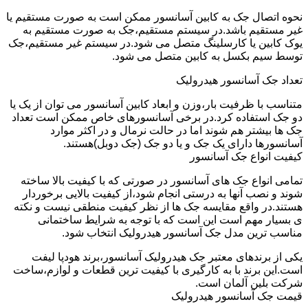
نحوه اتصال جک به کابین آسانسور ممکن است به صورت مستقیم یا
غیر مستقیم باشد.در سیستم مستقیم،جک به صورت مستقیم به
یوک کابین یا کارسلینگ متصل می شود.در سیستم غیر مستقیم،جک
توسط سیم بکسل به کابین متصل می شود.
تعداد جک آسانسور هیدرولیک
متناسب با ظرفیت بار،وزن و ابعاد کابین آسانسور می توان از یک یا
دو جک استفاده کرد.در برخی آسانسورهای خاص ممکن است تعداد
جک ها بیشتر هم شوند اما در حالت نرمال و در اکثر موارد
آسانسورها دارای یک جک و یا دو جک (جک دوبل)هستند.
کیفیت انواع جک آسانسور
تمامی انواع جک های آسانسور در صورتی که با کیفیت بالا ساخته
شوند و نصب آنها به درستی انجام شود،از کیفیت بالایی برخوردار
هستند.در واقع مقایسه جک ها از نظر کیفیت منطقی نیست و نکته
ی بسیار مهم است این است که با توجه به شرایط ساختمانی
مناسب ترین مدل جک آسانسور هیدرولیک انتخاب شود.
یکی از برندهای معتبر جک هیدرولیک آسانسور،برند هودپا لیفت
است.این برند با به کارگیری با کیفیت ترین قطعات و لوازم،ساخت
شرکت بلین آلمان است.
قیمت جک آسانسور هیدرولیک