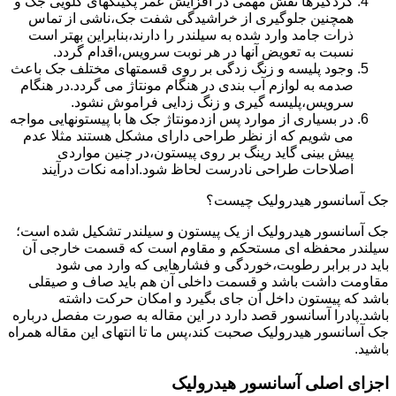
گردگیرها نقش مهمی در افزایش عمر پکینکهای گلویی جک و
همچنین جلوگیری از خراشیدگی شفت جک،ناشی از تماس
ذرات جامد وارد شده به سیلندر را دارند،بنابراین بهتر است
نسبت به تعویض آنها در هر نوبت سرویس،اقدام گردد.
وجود پلیسه و زنگ زدگی بر روی قسمتهای مختلف جک باعث
صدمه به لوازم آب بندی در هنگام مونتاژ می گردد.در هنگام
سرویس،پلیسه گیری و زنگ زدایی فراموش نشود.
در بسیاری از موارد پس ازدمونتاژ جک ها با پیستونهایی مواجه
می شویم که از نظر طراحی دارای مشکل هستند مثلا عدم
پیش بینی گاید رینگ بر روی پیستون،در چنین مواردی
اصلاحات طراحی نادرست لحاظ شود.ادامه نکات درآیند
جک آسانسور هیدرولیک چیست؟
جک آسانسور هیدرولیک از یک پیستون و سیلندر تشکیل شده است؛
سیلندر محفظه ای مستحکم و مقاوم است که قسمت خارجی آن
باید در برابر رطوبت،خوردگی و فشارهایی که وارد می شود
مقاومت داشت باشد و قسمت داخلی آن هم باید صاف و صیقلی
باشد که پیستون داخل آن جای بگیرد و امکان حرکت داشته
باشد.پادرا آسانسور قصد دارد در این مقاله به صورت مفصل درباره
جک آسانسور هیدرولیک صحبت کند،پس ما تا انتهای این مقاله همراه
باشید.
اجزای اصلی آسانسور هیدرولیک