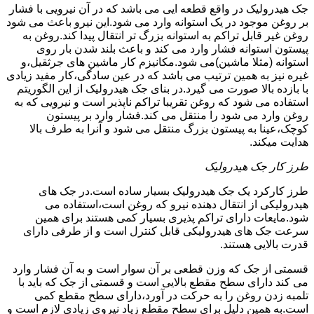
جک هیدرولیک در واقع قطعه ایی می باشد که در آن نیرویی با فشار
بر روغن موجود در یک استوانه وارد می شود.این نیرو باعث می شود
روغن غیر قابل تراکم به استوانه بزرگ تر انتقال پیدا کند.روغن به
پیستون استوانه فشار وارد می کند و باعث بلند شدن بار روی
استوانه (مثلا ماشین)می شود.مکانیزم کار ماشین های جرثقیل،و
غیره نیز به همین ترتیب می باشد که در عین سادگی،کار مفید زیادی
با بازده بالا صورت می گیرد.در بنای جک هیدرولیک از این الگوریتم
استفاده می شود که روغن تقریبا تراکم ناپذیر است و نیرویی که به
روغن وارد می شود را منتقل می کند.فشار وارد بر پیستون
کوچک،عینا به پیستون بزرگ منتقل می شود و آنرا به طرف بالا
هدایت میکند.
طرز کار جک هیدرولیک
طرز کارکرد یک جک هیدرولیک بسیار ساده است.در جک های
هیدرولیکی از انتقال دهنده نیرو که روغن است،استفاده می
شود.مایعات دارای تراکم پذیری بسیار کمی هستند برای همین
سرعت جک های هیدرولیکی قابل کنترل است و از طرفی دارای
قدرت بالایی هستند.
قسمتی از جک که وزن قطعی بر آن سوار است و به آن فشار وارد
می کند دارای سطح مقطع بالایی است و قسمتی از جک که باید با
تلمبه زدن روغن را به حرکت در آورد،دارای سطح مقطع کمی
است.به همین دلیل برای سطح مقطع زیاد نیروی زیادی لازم است و