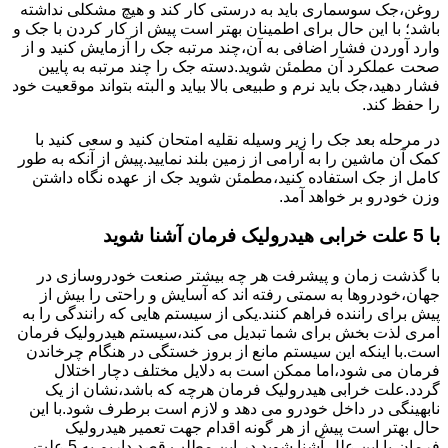
روغن،جک سوسماری باید به درستی کار کند و هیچ مشکلی نداشته
باشد؛ با این حال برای اطمینان بهتر است پیش از کار کردن با جک و
وارد آوردن فشار اضافی به آن،چند مرتبه جک را آزمایش کنید و از
صحت عملکرد آن مطمئن شوید.دسته جک را چند مرتبه به پایین
فشار دهید،جک باید نرم و طبیعی بالا بیاید و البته بتواند موقعیت خود
را حفظ کند.
در مرحله بعد جک را زیر وسیله نقلیه امتحان کنید و سعی کنید با
کمک آن ماشین را به آرامی از زمین بلند نمایید.پیش از آنکه به طور
کامل از جک استفاده کنید،مطمئن شوید جک از عهده نگاه داشتن
وزن خودرو بر خواهد آمد.
با 5 علت خرابی هیدرولیک فرمان آشنا شوید
با گذشت زمان و پیشرفت هر چه بیشتر صنعت خودروسازی در
جهان،خودروها به سمتی رفته اند که آسایش و راحتی را بیش از
پیش برای راننده فراهم کنند.یکی از سیستم هایی که رانندگی را به
امری لذت بخش برای شما تبدیل می کند،سیستم هیدرولیک فرمان
است.با اینکه این سیستم مانع از بروز خستگی در هنگام چرخاندن
فرمان می شود،اما ممکن است به دلایل مختلف دچار اختلال
گردد.علت خرابی هیدرولیک فرمان هرچه که باشد،نشان از یک
نابهینگی در داخل خودرو می دهد و لازم است برطرف شود.با این
حال بهتر است پیش از هر گونه اقدام جهت تعمیر هیدرولیک
فرمان،با این علل آشنا شوید.در این مطلب قصد داریم به 5 علت