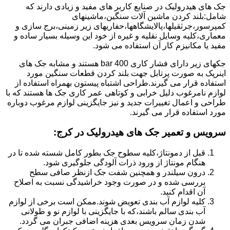
جک های هیدرولیک در صنایع کاربر های مفید و زیادی دارند که
شامل:بلند کردن ماشین آلات سنگین،ماشینهای
کمپرسور،جرثقیلها،پالایشگاهها،حفاریهای زیر زمینی،برج سازی و
معماری،کلیه وسایل نقلیه و غیره از خود این وسیله بسیار ساده و
مفید یا مکانیزم کار آن استفاده می شود.
جکهای زیر دارای فشار کاری 400 bar هستند و مشابه جک های
اینرپک به صورت پرتابل جهت بلند کردن قطعات سنگین مورد
استفاده قرار می گیرند.طراحی اشتباه پیستون بهمراه استفاده از
لوازم نامرغوب دلیل خرابی و کوتاهی عمر کاری جک ها هستند که با
طراحی و اعمال تغییرات جدید و نیز جایگزینی لوازم مرغوب دوباره
مورد استفاده قرار می گیرند.
سرویس و تعمیر جک های هیدرولیک در کرج
:
قبل از دمونتاژ،کلیه سطوح جک بطور کامل شسته شده تا در
هنگام مونتاژ از ورود ذرات آلودگی جلوگیری شود.
درون سیلندر و همچنین شفت جک ازنظر صافی سطح
بررسی شده و در صورت وجود خراشیدگی نسبت به اصلاح
آن اقدام کنید.
کلیه لوازم آب بندی تعویض شوند.ممکن است برخی از لوازم
آب بندی سالم باشند،که با جایگزینی با لوازم نو و طولانی
شدن زمان سرویس بعدی هزینه اضافی جبران می گردد.