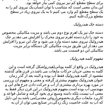
برای سطح مقطع کم نیز نیروی کمی نیاز خواهد بود.
این بدان معنی است که متناسب با توان انسان،یک نیروی کم را به
یک سطح مقطع کم وارد می کنیم تا به یک نیروی زیاد در سطح
مقطع بزرگ،غلبه کنیم.
دسته جک هیدرولیک
دسته جک نیز یک اهرم نوع دوم می باشد و مزیت مکانیکی مخصوص
به خود را دارد.دسته اهرم نیروی محرک را افزایش می دهد.بر جک
هیدرولیک نیروی مفید دسته وارد می شود و جک این نیرو را افزایش
می دهد.از این طریق مزیت مکانیکی کل دستگاه برابر مزیت
مکانیکی این دو قسمت می باشد.
مفهوم کلمه هیدرولیک
هیدرولیک در واقع از کلمه یونانی(هیدرو)شکل گرفته است و این
کلمه به معنی جریان حرکات مایعات می باشد.در قرن های گذشته
مقصود از کلمه هیدرولیک فقط آب بوده و البته بعد از گذر زمان
عنوان هیدرولیک مفهوم بیشتری گرفته و معنی و مفهوم آن بررسی
در مورد بهره برداری بیشتری از آب و حرکت دادن چرخ های آبی و
مهندسی آب بوده است.مفهوم هیدرولیک در این قرن دیگر فقط به
معنی آب نیست بلکه دامنه وسیع تری بخود گرفته و شامل قواعد و
کاربرد مایعات دیگری،بخصوص(روغن معدنی)می باشد،به این دلیل
که آب به علت خاصیت زنگ زدگی،در صنایع نمی توان از آن به