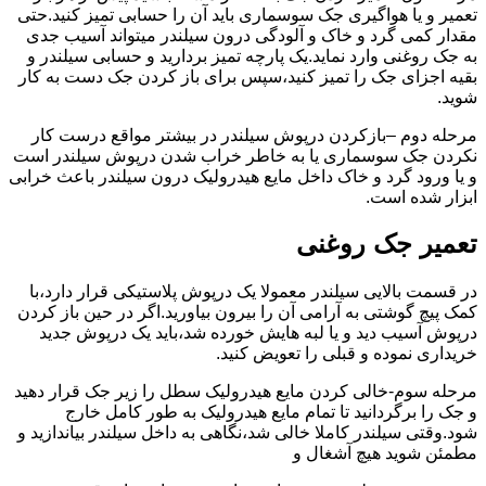
تعمیر و یا هواگیری جک سوسماری باید آن را حسابی تمیز کنید.حتی
مقدار کمی گرد و خاک و آلودگی درون سیلندر میتواند آسیب جدی
به جک روغنی وارد نماید.یک پارچه تمیز بردارید و حسابی سیلندر و
بقیه اجزای جک را تمیز کنید،سپس برای باز کردن جک دست به کار
شوید.
مرحله دوم –بازکردن درپوش سیلندر در بیشتر مواقع درست کار
نکردن جک سوسماری یا به خاطر خراب شدن درپوش سیلندر است
و یا ورود گرد و خاک داخل مایع هیدرولیک درون سیلندر باعث خرابی
ابزار شده است.
تعمیر جک روغنی
در قسمت بالایی سیلندر معمولا یک درپوش پلاستیکی قرار دارد،با
کمک پیچ گوشتی به آرامی آن را بیرون بیاورید.اگر در حین باز کردن
درپوش آسیب دید و یا لبه هایش خورده شد،باید یک درپوش جدید
خریداری نموده و قبلی را تعویض کنید.
مرحله سوم-خالی کردن مایع هیدرولیک سطل را زیر جک قرار دهید
و جک را برگردانید تا تمام مایع هیدرولیک به طور کامل خارج
شود.وقتی سیلندر کاملا خالی شد،نگاهی به داخل سیلندر بیاندازید و
مطمئن شوید هیچ آشغال و