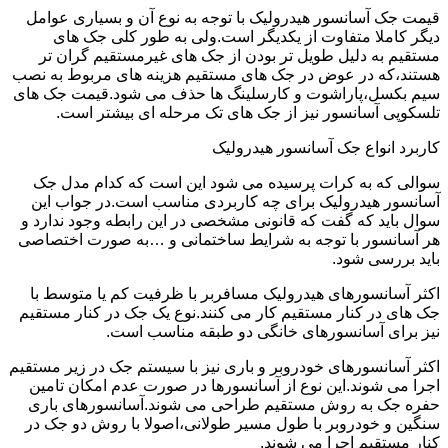
قیمت جک آسانسور هیدرولیک با توجه به نوع آن و بسیاری عوامل
دیگر کاملا متفاوت از یکدیگر است.ولی به طور کلی جک های
مستقیم به دلیل طویل تر بودن از جک های غیرمستقیم گران تر
هستند،که در عوض در جک های مستقیم هزینه های مربوط به نصب
سیم بکسل،پاراشوت و کارسلینگ ها حذف می شود.قیمت جک های
تلسکوپی آسانسور نیز از جک های تک مرحله ای بیشتر است.
کاربرد انواع جک آسانسور هیدرولیک
سوالی که به کرات پرسیده می شود این است که کدام مدل جک
آسانسور هیدرولیک برای چه کاربردی مناسب است.در جواب این
سوال باید که گفت که قانونی مشخصی در این رابطه وجود ندارد و
هر آسانسور با توجه به شرایط ساختمانی و …به صورت اختصاصی
باید بررسی شود.
اکثر آسانسورهای هیدرولیک مسافربر با ظرفیت کم یا متوسط با
جک های در کنار مستقیم کار می کنند.نوع یک جک در کنار مستقیم
نیز برای آسانسورهای خانگی دو طبقه مناسب است.
اکثر آسانسورهای خودروبر و باری نیز با سیستم جک در زیر مستقیم
اجرا می شوند.این نوع از آسانسورها در صورت عدم امکان تامین
حفره جک به روش مستقیم طراحی می شوند.آسانسورهای باری
سنگین و خودروبر با طول مسیر طولانی،اصولا با روش دو جک در
کنار مستقیم اجرا می شوند.