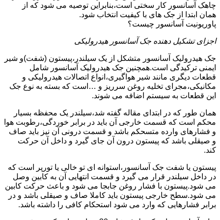
چاهک آسانسور کار سختی است،بنابراین توصیه می شود که از
همان ابتدا از جک های با کیفیت انتخاب شود.
پاوریونیت آسانسور چیست؟
اجزای تشکیل دهنده جک آسانسور هیدرولیکی
جک هیدرولیک آسانسور متشکل از یک سیلندر،پیستون (شفت)و شیر
ایمنی ترکیدگی است.همچنین جک هیدرولیک آسانسور شامل
قطعات دیگری مانند شیر هواگیری،انواع اتصالات هیدرولیکی و
مکانیکی،مجرای تخلیه روغن سرریز و …است که بسته به نوع جک
این قطعات به سیستم اضافه می شوند.
همان طور که در ابتدای مقاله گفته شد،سیلندر یک محفظه بسیار
محکم است که قسمت خارجی آن باید در برابر خوردگی،رطوبت هوا
و فشارهای وارده متسحکم باشد و قسمت درونی آن نیز باید صاف
و صیقلی باشد که پیستون درون آن جای گیرد و داخل آن حرکت
کند.
پیستون یا شفت جک آسانسور،استوانه ای تو خالی یا تورپر است که
در داخل سیلندر قرار می گیرد و قسمت انتهایی آن به کابین وصل
می شود.پیستون با فشار روغن جابجا می شود و باعث حرکت کابین
می شود.سطح خارجی پیستون باید کاملا صاف و صیقلی باشد و در
برابر فشارهایی که وارد می شود استحکام کافی را داشته باشد.