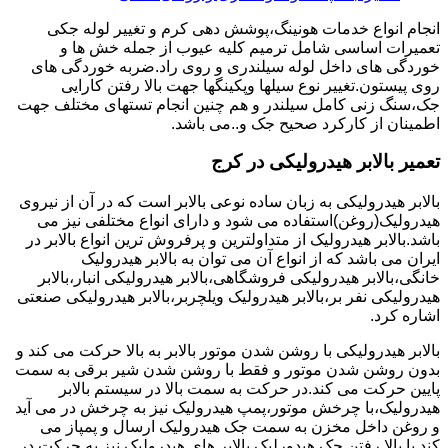
انجام انواع خدمات هونینگ،پوشش دهی کرم و تغییر لوله جکی
تعمیرات اساسی شامل ترمیم کلیه عیوب از جمله خش ها و
خوردگی های داخل لوله سیلندری و روی راد.ضربه خوردگی های
روی پیستون.تغییر نوع سیلها وپکینگها جهت بالا رفتن کارایی
جک،سنگ زنی کامل سیلندر و هم چنین انجام تستهای مختلف جهت
اطمینان از کارکرد صحیح جک و..می باشد.
تعمیر بالابر هیدرولیکی در کرج
بالابر هیدرولیکی به زبان ساده نوعی بالابر است که در آن از نیروی
هیدرولیک(روغن)استفاده می شود و دارای انواع مختلفی نیز می
باشد.بالابر هیدرولیک از متداولترین و پرفروش ترین انواع بالابر در
ایران می باشد که از انواع آن می توان به بالابر هیدرولیک
خانگی،بالابر هیدرولیکی فروشگاهی،بالابر هیدرولیکی انبار،بالابر
هیدرولیکی نفر بر،بالابر هیدرولیک ویلچربر،بالابر هیدرولیکی صنعتی
اشاره کرد.
بالابر هیدرولیکی با روشن شدن موتور بالابر به بالا حرکت می کند و
بدون روشن شدن موتور و فقط با روشن شدن شیر برقی به سمت
پایین حرکت می کند.در حرکت به سمت بالا در سیستم بالابر
هیدرولیک،با چرخش موتور،پمپ هیدرولیک نیز به چرخش در می آید
و روغن داخل مخزن به سمت جک هیدرولیک ارسال و پمپاز می
کند.با بالا رفتن جک هیدورلیک بالابر های هیدرولیک نیز به حرکت در