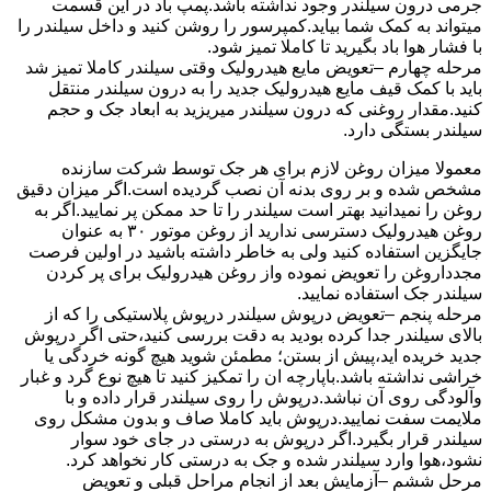
جرمی درون سیلندر وجود نداشته باشد.پمپ باد در این قسمت
میتواند به کمک شما بیاید.کمپرسور را روشن کنید و داخل سیلندر را
با فشار هوا باد بگیرید تا کاملا تمیز شود.
مرحله چهارم –تعویض مایع هیدرولیک وقتی سیلندر کاملا تمیز شد
باید با کمک قیف مایع هیدرولیک جدید را به درون سیلندر منتقل
کنید.مقدار روغنی که درون سیلندر میریزید به ابعاد جک و حجم
سیلندر بستگی دارد.
معمولا میزان روغن لازم برای هر جک توسط شرکت سازنده
مشخص شده و بر روی بدنه آن نصب گردیده است.اگر میزان دقیق
روغن را نمیدانید بهتر است سیلندر را تا حد ممکن پر نمایید.اگر به
روغن هیدرولیک دسترسی ندارید از روغن موتور ۳۰ به عنوان
جایگزین استفاده کنید ولی به خاطر داشته باشید در اولین فرصت
مجدداروغن را تعویض نموده واز روغن هیدرولیک برای پر کردن
سیلندر جک استفاده نمایید.
مرحله پنجم –تعویض درپوش سیلندر درپوش پلاستیکی را که از
بالای سیلندر جدا کرده بودید به دقت بررسی کنید،حتی اگر درپوش
جدید خریده اید،پیش از بستن؛ مطمئن شوید هیچ گونه خردگی یا
خراشی نداشته باشد.باپارچه ان را تمکیز کنید تا هیچ نوع گرد و غبار
وآلودگی روی آن نباشد.درپوش را روی سیلندر قرار داده و با
ملایمت سفت نمایید.درپوش باید کاملا صاف و بدون مشکل روی
سیلندر قرار بگیرد.اگر درپوش به درستی در جای خود سوار
نشود،هوا وارد سیلندر شده و جک به درستی کار نخواهد کرد.
مرحل ششم –آزمایش بعد از انجام مراحل قبلی و تعویض