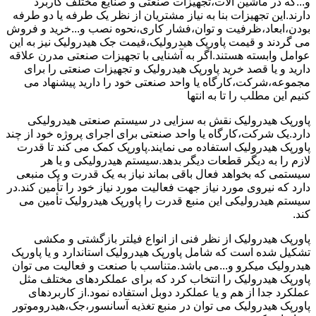
و...که در ماشین آلات،تجهیزات صنعتی و صنایع مختلف کاربرد
دارند.این تجهیزات بنا به نیاز مشتریان از نظر یک طرفه یا دو طرفه
بودن،ابعاد،ظرفیت و توان،فشار کاری،نحوه نصب و...خرید و فروش
می گردند و قیمت پاورپک هیدرولیک،قیمت جک هیدرولیک نیز به این
عوامل وابسته هستند.اگر به آشنایی با تجهیزات صنعتی مدرن علاقه
دارید و یا قصد خرید پاورپک هیدرولیک و تجهیزات صنعتی را برای
مجموعه،شرکت،کارگاه یا واحد صنعتی خود را دارید پیشنهاد می
کنیم این مطلب را تا به انتها
پاورپک هیدرولیک نقش به سزایی در سیستم صنعتی هیدرولیکی
دارد.یک شرکت،کارگاه یا واحد صنعتی برای اجرای پروژه خود از چند
پاورپک هیدرولیک استفاده می نمایند.پاورپک کمک می کند تا قدرت
لازم را به دیگر قطعات دیگر بدهد.سیستم هیدرولیکی و یا هر
سیستمی که بخواهد فعال باقی بماند نیاز به یک قدرت و یک منبعی
دارد که نیروی مورد نیاز جهت فعالیت مورد نیاز خود را تأمین کند.در
سیستم هیدرولیکی این منبع قدرت را پاورپک هیدرولیک تأمین می
کند.
پاورپک هیدرولیک از نظر فنی از انواع فیلتر بازگشتی و مکشی
تشکیل شده است که شامل پاورپک هیدرولیک استاندارد و یا پاورپک
هیدرولیک میکرو و...می باشد.متناسب با صنعت و فعالیت می توان
پاورپک هیدرولیک را انتخاب کرد که برای عملکردهای مختلف مثل
عملکرد جدا از هم و یا عملکرد دوبل استفاده نمود.از کاربردهای
پاورپک هیدرولیک می توان در منبع تغذیه آسانسور،جک،هیدروموتور