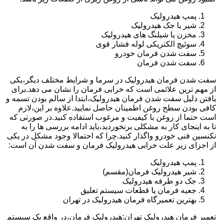
پمپ هیدرولیک
شیر یا جک هیدرولیک
مخزن یا شیلنگ های هیدرولیک
سوئیچ الکتریکی لوله فشار قوی
سفت شدن فرمان خودرو
سفت شدن فرمان
سفت شدن فرمان هیدرولیک در سرما و شرایط مختلف دیگر،یکی
از مهم ترین علائمی است که خرابی فرمان را نشان می دهد.برای
یافتن دلیل سفت شدن فرمان هیدرولیک،ابتدا از سالم بودن تسمه و
کافی بودن سطح روغن اطمینان حاصل نمایید.علاوه بر این،لازم
است حتما از روغن با کیفیت و مرغوب استفاده کنید.در صورتی که
تا به اینجای کار به مشکلی برنخوردید،باید ادامه بررسی ها را به
تکنسین فنی خودرو واگذار کنید.چرا که احتمالا وجود مشکل در یکی
از اجزای زیر علت خرابی هیدرولیک فرمان و سفت شدن آن است:
پمپ هیدرولیک
شیر هیدرولیک فرمان(مقسم)
جک دو طرفه هیدرولیک
جعبه فرمان یا قطعات سیستم تعلیق
بهترین تعمیرگاه فرمان هیدرولیک در تهران
تعمیر فرمان هیدرولیک تهران:هیدرولیک فرمان،در واقع یک سیستم