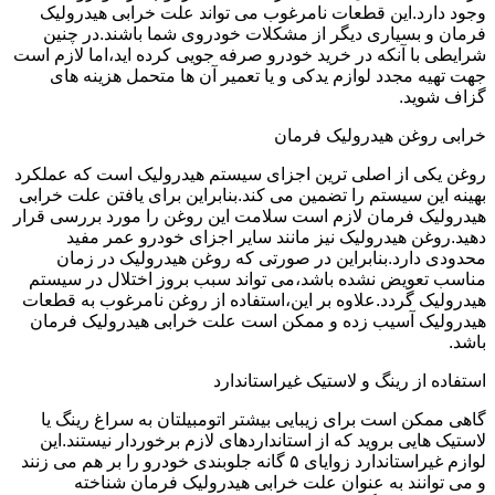
وجود دارد.این قطعات نامرغوب می تواند علت خرابی هیدرولیک
فرمان و بسیاری دیگر از مشکلات خودروی شما باشند.در چنین
شرایطی با آنکه در خرید خودرو صرفه جویی کرده اید،اما لازم است
جهت تهیه مجدد لوازم یدکی و یا تعمیر آن ها متحمل هزینه های
گزاف شوید.
خرابی روغن هیدرولیک فرمان
روغن یکی از اصلی ترین اجزای سیستم هیدرولیک است که عملکرد
بهینه این سیستم را تضمین می کند.بنابراین برای یافتن علت خرابی
هیدرولیک فرمان لازم است سلامت این روغن را مورد بررسی قرار
دهید.روغن هیدرولیک نیز مانند سایر اجزای خودرو عمر مفید
محدودی دارد.بنابراین در صورتی که روغن هیدرولیک در زمان
مناسب تعویض نشده باشد،می تواند سبب بروز اختلال در سیستم
هیدرولیک گردد.علاوه بر این،استفاده از روغن نامرغوب به قطعات
هیدرولیک آسیب زده و ممکن است علت خرابی هیدرولیک فرمان
باشد.
استفاده از رینگ و لاستیک غیراستاندارد
گاهی ممکن است برای زیبایی بیشتر اتومبیلتان به سراغ رینگ یا
لاستیک هایی بروید که از استانداردهای لازم برخوردار نیستند.این
لوازم غیراستاندارد زوایای ۵ گانه جلوبندی خودرو را بر هم می زنند
و می توانند به عنوان علت خرابی هیدرولیک فرمان شناخته