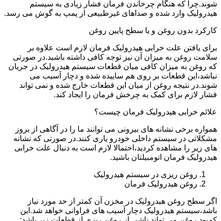
شوند.چرا که هنگام چرخاندن فرمان فشار زیادی به سیستم
هیدرولیک وارد شده و صداهای غیرطبیعی از پمپ به گوش می رسد.
کارکرد بدون روغن و یا سطح پایین روغن
برای یافتن علت خرابی هیدرولیک فرمان لازم است علاوه بر
سلامت روغن به میزان آن نیز توجه کافی داشته باشید.در صورتی
که روغن به میزان کافی میان قطعات سیستم هیدرولیک در جریان
نباشد،این قطعات بر روی هم ساییده شده و دچار آسیب می
شوند.در نتیجه روغن از میان این قطعات خارج شده و نمی تواند
فشار لازم برای کمک به چرخش فرمان را ایجاد کند.
علائم خرابی هیدرولیک فرمان چیست؟
همواره برخی نشانه های بیرونی می توانند ما را در آگاهی از بروز
مشکلاتی در سیستم داخلی خودرو یاری کنند.در صورتی که نشانه
های زیر را مشاهده کردید،احتمالا لازم است به دنبال علت خرابی
هیدرولیک فرمان اتومبیلتان باشید.
روغن ریزی در سیستم هیدرولیک
روغن هیدرولیک فرمان
اگر سطح روغن هیدرولیک در مخزن آن کمتر از حد مورد نیاز
باشد،سیستم هیدرولیک دچار آسیب های فراوانی خواهد شد.این
کمبود روغن می تواند ناشی از روغن ریزی از قطعات زیر باشد: