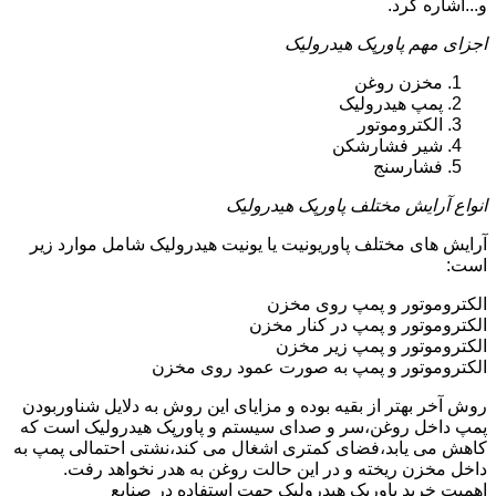
و...اشاره کرد.
اجزای مهم پاورپک هیدرولیک
مخزن روغن
پمپ هیدرولیک
الکتروموتور
شیر فشارشکن
فشارسنج
انواع آرایش مختلف پاورپک هیدرولیک
آرایش های مختلف پاوریونیت یا یونیت هیدرولیک شامل موارد زیر
است:
الکتروموتور و پمپ روی مخزن
الکتروموتور و پمپ در کنار مخزن
الکتروموتور و پمپ زیر مخزن
الکتروموتور و پمپ به صورت عمود روی مخزن
روش آخر بهتر از بقیه بوده و مزایای این روش به دلایل شناوربودن
پمپ داخل روغن،سر و صدای سیستم و پاورپک هیدرولیک است که
کاهش می یابد،فضای کمتری اشغال می کند،نشتی احتمالی پمپ به
داخل مخزن ریخته و در این حالت روغن به هدر نخواهد رفت.
اهمیت خرید پاورپک هیدرولیک جهت استفاده در صنایع