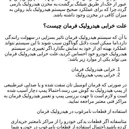
عبور از جک،از طریق شیلنگ برگشت،به مخزن هیدرولیک بازمی
گردد.چرا که برای عملکرد صحیح سیستم هیدرولیک باید روغن به
میزان کافی در مخزن وجود داشته باشد.
علت خرابی هیدرولیک فرمان چیست؟
با آن که سیستم هیدرولیک فرمان تاثیر بسزایی در سهولت رانندگی
دارد،اما ممکن است دلایل گوناگون سبب شوند تا این سیستم نتواند
عملکرد بهینه ای از خود به نمایش بگذارد.اگر تغییری در سیستم
هیدرولیک خودرو خود احساس کردید،علت خرابی هیدرولیک فرمان
می تواند یکی از موارد زیر باشد:
خرابی هیدرولیک فرمان
خرابی پمپ هیدرولیک
در صورتی که فرمان اتومبیل تان سفت شده و یا صدایی غیرطبیعی
از پمپ هیدرولیک به گوش می رسد،احتمالا پمپ دچار آسیب شده
است و لازم است تا جهت بررسی پمپ و تعمیر هیدرولیک فرمان به
مراکز فنی معتبر مراجعه نمایید.
استفاده از قطعات نامرغوب در هیدرولیک فرمان
متاسفانه اگر قطعات یدکی خودرو را از مراکز نامعتبر خریداری
کرده باشید،احتمال استفاده از قطعات نامرغوب در خودرو شما