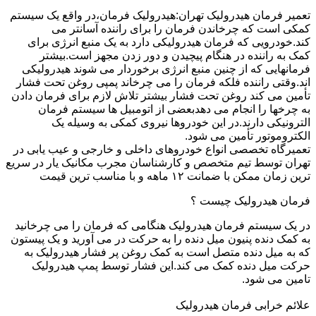
تعمیر فرمان هیدرولیک تهران:هیدرولیک فرمان،در واقع یک سیستم
کمکی است که چرخاندن فرمان را برای راننده آسانتر می
کند.خودرویی که فرمان هیدرولیکی دارد به یک منبع انرژی برای
کمک به راننده در هنگام پیچیدن و دور زدن مجهز است.بیشتر
فرمانهایی که از چنین منبع انرژی برخوردار می شوند هیدرولیکی
اند.وقتی راننده فلکه فرمان را می چرخاند پمپی روغن تحت فشار
تأمین می کند روغن تحت فشار بیشتر تلاش لازم برای فرمان دادن
به چرخها را انجام می دهدبعضی از اتومبیل ها سیستم فرمان
الترونیکی دارند.در این خودروها نیروی کمکی به وسیله یک
الکتروموتور تأمین می شود.
تعمیرگاه تخصصی انواع خودروهای داخلی و خارجی و عیب یابی در
تهران توسط تیم متخصص و کارشناسان مجرب مکانیک یار در سریع
ترین زمان ممکن با ضمانت ۱۲ ماهه و با مناسب ترین قیمت
فرمان هیدرولیک چیست ؟
در یک سیستم فرمان هیدرولیک هنگامی که فرمان را می چرخانید
به کمک دنده پنیون میل دنده را به حرکت در می آورید و یک پیستون
که به میل دنده متصل است به کمک روغن پر فشار هیدرولیک به
حرکت میل دنده کمک می کند.این فشار توسط پمپ هیدرولیک
تامین می شود.
علائم خرابی فرمان هیدرولیک