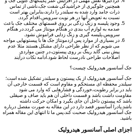
گردگیرها نقش مهمی در افزایش عمر پکینکهای گلویی جک و
همچنین جلوگیری از خراشیدگی شفت جک،ناشی از تماس
ذرات جامد وارد شده به سیلندر را دارند،بنابراین بهتر است
نسبت به تعویض آنها در هر نوبت سرویس،اقدام گردد.
وجود پلیسه و زنگ زدگی بر روی قسمتهای مختلف جک باعث
صدمه به لوازم آب بندی در هنگام مونتاژ می گردد.در هنگام
سرویس،پلیسه گیری و زنگ زدایی فراموش نشود.
در بسیاری از موارد پس ازدمونتاژ جک ها با پیستونهایی مواجه
می شویم که از نظر طراحی دارای مشکل هستند مثلا عدم
پیش بینی گاید رینگ بر روی پیستون،در چنین مواردی
اصلاحات طراحی نادرست لحاظ شود.ادامه نکات درآیند
جک آسانسور هیدرولیک چیست؟
جک آسانسور هیدرولیک از یک پیستون و سیلندر تشکیل شده است؛
سیلندر محفظه ای مستحکم و مقاوم است که قسمت خارجی آن
باید در برابر رطوبت،خوردگی و فشارهایی که وارد می شود
مقاومت داشت باشد و قسمت داخلی آن هم باید صاف و صیقلی
باشد که پیستون داخل آن جای بگیرد و امکان حرکت داشته
باشد.پادرا آسانسور قصد دارد در این مقاله به صورت مفصل درباره
جک آسانسور هیدرولیک صحبت کند،پس ما تا انتهای این مقاله همراه
باشید.
اجزای اصلی آسانسور هیدرولیک