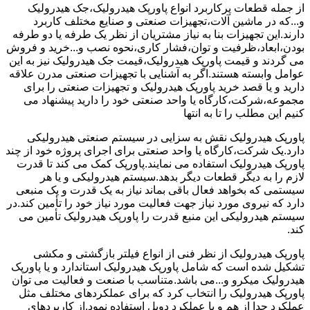
از جمله قطعات پرکاربرد انواع پاورپک هیدرولیک،جک هیدرولیک
و...که در ماشین آلات،تجهیزات صنعتی و صنایع مختلف کاربرد
دارند.این تجهیزات بنا به نیاز مشتریان از نظر یک طرفه یا دو طرفه
بودن،ابعاد،ظرفیت و توان،فشار کاری،نحوه نصب و...خرید و فروش
می گردند و قیمت پاورپک هیدرولیک،قیمت جک هیدرولیک نیز به این
عوامل وابسته هستند.اگر به آشنایی با تجهیزات صنعتی مدرن علاقه
دارید و یا قصد خرید پاورپک هیدرولیک و تجهیزات صنعتی را برای
مجموعه،شرکت،کارگاه یا واحد صنعتی خود را دارید پیشنهاد می
کنیم این مطلب را تا به انتها
پاورپک هیدرولیک نقش به سزایی در سیستم صنعتی هیدرولیکی
دارد.یک شرکت،کارگاه یا واحد صنعتی برای اجرای پروژه خود از چند
پاورپک هیدرولیک استفاده می نمایند.پاورپک کمک می کند تا قدرت
لازم را به دیگر قطعات دیگر بدهد.سیستم هیدرولیکی و یا هر
سیستمی که بخواهد فعال باقی بماند نیاز به یک قدرت و یک منبعی
دارد که نیروی مورد نیاز جهت فعالیت مورد نیاز خود را تأمین کند.در
سیستم هیدرولیکی این منبع قدرت را پاورپک هیدرولیک تأمین می
کند.
پاورپک هیدرولیک از نظر فنی از انواع فیلتر بازگشتی و مکشی
تشکیل شده است که شامل پاورپک هیدرولیک استاندارد و یا پاورپک
هیدرولیک میکرو و...می باشد.متناسب با صنعت و فعالیت می توان
پاورپک هیدرولیک را انتخاب کرد که برای عملکردهای مختلف مثل
عملکرد جدا از هم و یا عملکرد دوبل استفاده نمود.از کاربردهای