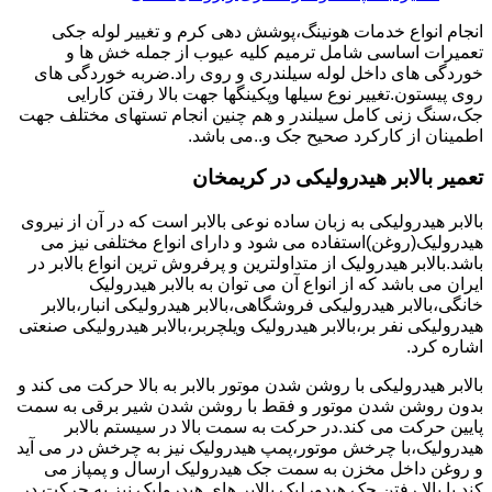
انجام انواع خدمات هونینگ،پوشش دهی کرم و تغییر لوله جکی
تعمیرات اساسی شامل ترمیم کلیه عیوب از جمله خش ها و
خوردگی های داخل لوله سیلندری و روی راد.ضربه خوردگی های
روی پیستون.تغییر نوع سیلها وپکینگها جهت بالا رفتن کارایی
جک،سنگ زنی کامل سیلندر و هم چنین انجام تستهای مختلف جهت
اطمینان از کارکرد صحیح جک و..می باشد.
تعمیر بالابر هیدرولیکی در کریمخان
بالابر هیدرولیکی به زبان ساده نوعی بالابر است که در آن از نیروی
هیدرولیک(روغن)استفاده می شود و دارای انواع مختلفی نیز می
باشد.بالابر هیدرولیک از متداولترین و پرفروش ترین انواع بالابر در
ایران می باشد که از انواع آن می توان به بالابر هیدرولیک
خانگی،بالابر هیدرولیکی فروشگاهی،بالابر هیدرولیکی انبار،بالابر
هیدرولیکی نفر بر،بالابر هیدرولیک ویلچربر،بالابر هیدرولیکی صنعتی
اشاره کرد.
بالابر هیدرولیکی با روشن شدن موتور بالابر به بالا حرکت می کند و
بدون روشن شدن موتور و فقط با روشن شدن شیر برقی به سمت
پایین حرکت می کند.در حرکت به سمت بالا در سیستم بالابر
هیدرولیک،با چرخش موتور،پمپ هیدرولیک نیز به چرخش در می آید
و روغن داخل مخزن به سمت جک هیدرولیک ارسال و پمپاز می
کند.با بالا رفتن جک هیدورلیک بالابر های هیدرولیک نیز به حرکت در