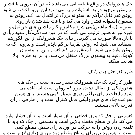
جک هیدرولیک در واقع قطعه ایی می باشد که در آن نیرویی با فشار
بر روغن موجود در یک استوانه وارد می شود.این نیرو باعث می شود
روغن غیر قابل تراکم به استوانه بزرگ تر انتقال پیدا کند.روغن به
پیستون استوانه فشار وارد می کند و باعث بلند شدن بار روی
استوانه (مثلا ماشین)می شود.مکانیزم کار ماشین های جرثقیل،و
غیره نیز به همین ترتیب می باشد که در عین سادگی،کار مفید زیادی
با بازده بالا صورت می گیرد.در بنای جک هیدرولیک از این الگوریتم
استفاده می شود که روغن تقریبا تراکم ناپذیر است و نیرویی که به
روغن وارد می شود را منتقل می کند.فشار وارد بر پیستون
کوچک،عینا به پیستون بزرگ منتقل می شود و آنرا به طرف بالا
هدایت میکند.
طرز کار جک هیدرولیک
طرز کارکرد یک جک هیدرولیک بسیار ساده است.در جک های
هیدرولیکی از انتقال دهنده نیرو که روغن است،استفاده می
شود.مایعات دارای تراکم پذیری بسیار کمی هستند برای همین
سرعت جک های هیدرولیکی قابل کنترل است و از طرفی دارای
قدرت بالایی هستند.
قسمتی از جک که وزن قطعی بر آن سوار است و به آن فشار وارد
می کند دارای سطح مقطع بالایی است و قسمتی از جک که باید با
تلمبه زدن روغن را به حرکت در آورد،دارای سطح مقطع کمی
است.به همین دلیل برای سطح مقطع زیاد نیروی زیادی لازم است و