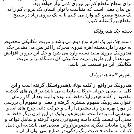
برای سطح مقطع کم نیز نیروی کمی نیاز خواهد بود.
این بدان معنی است که متناسب با توان انسان،یک نیروی کم را به
یک سطح مقطع کم وارد می کنیم تا به یک نیروی زیاد در سطح
مقطع بزرگ،غلبه کنیم.
دسته جک هیدرولیک
دسته جک نیز یک اهرم نوع دوم می باشد و مزیت مکانیکی مخصوص
به خود را دارد.دسته اهرم نیروی محرک را افزایش می دهد.بر جک
هیدرولیک نیروی مفید دسته وارد می شود و جک این نیرو را افزایش
می دهد.از این طریق مزیت مکانیکی کل دستگاه برابر مزیت
مکانیکی این دو قسمت می باشد.
مفهوم کلمه هیدرولیک
هیدرولیک در واقع از کلمه یونانی(هیدرو)شکل گرفته است و این
کلمه به معنی جریان حرکات مایعات می باشد.در قرن های گذشته
مقصود از کلمه هیدرولیک فقط آب بوده و البته بعد از گذر زمان
عنوان هیدرولیک مفهوم بیشتری گرفته و معنی و مفهوم آن بررسی
در مورد بهره برداری بیشتری از آب و حرکت دادن چرخ های آبی و
مهندسی آب بوده است.مفهوم هیدرولیک در این قرن دیگر فقط به
معنی آب نیست بلکه دامنه وسیع تری بخود گرفته و شامل قواعد و
کاربرد مایعات دیگری،بخصوص(روغن معدنی)می باشد،به این دلیل
که آب به علت خاصیت زنگ زدگی،در صنایع نمی توان از آن به