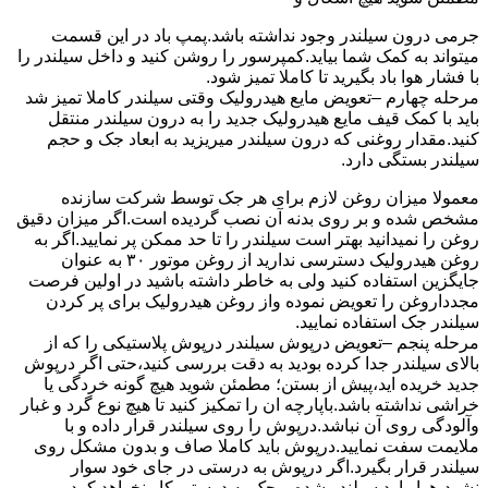
جرمی درون سیلندر وجود نداشته باشد.پمپ باد در این قسمت
میتواند به کمک شما بیاید.کمپرسور را روشن کنید و داخل سیلندر را
با فشار هوا باد بگیرید تا کاملا تمیز شود.
مرحله چهارم –تعویض مایع هیدرولیک وقتی سیلندر کاملا تمیز شد
باید با کمک قیف مایع هیدرولیک جدید را به درون سیلندر منتقل
کنید.مقدار روغنی که درون سیلندر میریزید به ابعاد جک و حجم
سیلندر بستگی دارد.
معمولا میزان روغن لازم برای هر جک توسط شرکت سازنده
مشخص شده و بر روی بدنه آن نصب گردیده است.اگر میزان دقیق
روغن را نمیدانید بهتر است سیلندر را تا حد ممکن پر نمایید.اگر به
روغن هیدرولیک دسترسی ندارید از روغن موتور ۳۰ به عنوان
جایگزین استفاده کنید ولی به خاطر داشته باشید در اولین فرصت
مجدداروغن را تعویض نموده واز روغن هیدرولیک برای پر کردن
سیلندر جک استفاده نمایید.
مرحله پنجم –تعویض درپوش سیلندر درپوش پلاستیکی را که از
بالای سیلندر جدا کرده بودید به دقت بررسی کنید،حتی اگر درپوش
جدید خریده اید،پیش از بستن؛ مطمئن شوید هیچ گونه خردگی یا
خراشی نداشته باشد.باپارچه ان را تمکیز کنید تا هیچ نوع گرد و غبار
وآلودگی روی آن نباشد.درپوش را روی سیلندر قرار داده و با
ملایمت سفت نمایید.درپوش باید کاملا صاف و بدون مشکل روی
سیلندر قرار بگیرد.اگر درپوش به درستی در جای خود سوار
نشود،هوا وارد سیلندر شده و جک به درستی کار نخواهد کرد.