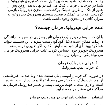
راست جک هدایت شود.به همین دلیل است که نیروی هیدرولیک به
شما در چرخاندن فرمان کمک می کند.در نهایت هم روغن پس از
عبور از جک،از طریق شیلنگ برگشت،به مخزن هیدرولیک بازمی
گردد.چرا که برای عملکرد صحیح سیستم هیدرولیک باید روغن به
میزان کافی در مخزن وجود داشته باشد.
علت خرابی هیدرولیک فرمان چیست؟
با آن که سیستم هیدرولیک فرمان تاثیر بسزایی در سهولت رانندگی
دارد،اما ممکن است دلایل گوناگون سبب شوند تا این سیستم نتواند
عملکرد بهینه ای از خود به نمایش بگذارد.اگر تغییری در سیستم
هیدرولیک خودرو خود احساس کردید،علت خرابی هیدرولیک فرمان
می تواند یکی از موارد زیر باشد:
خرابی هیدرولیک فرمان
خرابی پمپ هیدرولیک
در صورتی که فرمان اتومبیل تان سفت شده و یا صدایی غیرطبیعی
از پمپ هیدرولیک به گوش می رسد،احتمالا پمپ دچار آسیب شده
است و لازم است تا جهت بررسی پمپ و تعمیر هیدرولیک فرمان به
مراکز فنی معتبر مراجعه نمایید.
استفاده از قطعات نامرغوب در هیدرولیک فرمان