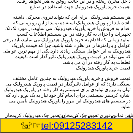
داخل مخزن ریخته و در این حالت روغن به هدر نخواهد رفت.
اهمیت خرید پاورپک هیدرولیک جهت استفاده در صنایع
هر سیستم هیدرولیکی برای این که بتواند نیروی محرکی داشته
باشد،باید از پاورپک هیدرولیک استفاده نماید.از این رو زمانی که
اقدام به فروش یا خرید پاورپک هیدرولیک می نمایید،در مورد تک تک
تجهیزات و اجزای به کار رفته در این سیستم اطلاعات کسب
نمایید.زمانی که اقدام به خرید پاورپک هیدرولیک می نمایید،باید برخی
عوامل و پارامترها را در نظر داشته باشید،چرا که قیمت پاورپک
هیدرولیک به این عوامل بستگی زیادی دارد.یکی از مهم ترین عواملی
که می تواند در قیمت پاورپک هیدرولیک تاثیرگذار است،کیفیت
قطعات به کار رفته در آن می باشد.
قیمت خرید پاورپک هیدرولیک
قیمت فروش و خرید پاورپک هیدرولیک به چندین عامل مختلف
بستگی دارد؛ که از عوامل تاثیرگذار در قیمت پاورپک هیدرولیک می
توان به نیروی تولیدی برای سیستم به کار رفته در پاورپک هیدرولیک
اشاره کرد.هر سیستمی برای انجام کار خود نیاز به یک نیرو دارد که
در سیستم های هیدرولیک این نیرو را پاورپک هیدرولیک تأمین می
نماید.
تلفن تماس فوری
تعمیر جک کریمخان,تعمیر جک هیدرولیک کریمخان
تعمیر جک هیدرولیک در کریمخان
☞☏
tel:09125283142
وسیله‎ای که با عملکرد خود موجب بلند شدن اهرم و یا وزن سنگین