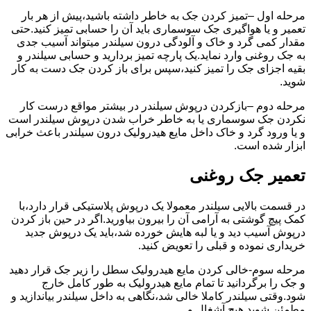
مرحله اول –تمیز کردن جک به خاطر داشته باشید،پیش از هر بار
تعمیر و یا هواگیری جک سوسماری باید آن را حسابی تمیز کنید.حتی
مقدار کمی گرد و خاک و آلودگی درون سیلندر میتواند آسیب جدی
به جک روغنی وارد نماید.یک پارچه تمیز بردارید و حسابی سیلندر و
بقیه اجزای جک را تمیز کنید،سپس برای باز کردن جک دست به کار
شوید.
مرحله دوم –بازکردن درپوش سیلندر در بیشتر مواقع درست کار
نکردن جک سوسماری یا به خاطر خراب شدن درپوش سیلندر است
و یا ورود گرد و خاک داخل مایع هیدرولیک درون سیلندر باعث خرابی
ابزار شده است.
تعمیر جک روغنی
در قسمت بالایی سیلندر معمولا یک درپوش پلاستیکی قرار دارد،با
کمک پیچ گوشتی به آرامی آن را بیرون بیاورید.اگر در حین باز کردن
درپوش آسیب دید و یا لبه هایش خورده شد،باید یک درپوش جدید
خریداری نموده و قبلی را تعویض کنید.
مرحله سوم-خالی کردن مایع هیدرولیک سطل را زیر جک قرار دهید
و جک را برگردانید تا تمام مایع هیدرولیک به طور کامل خارج
شود.وقتی سیلندر کاملا خالی شد،نگاهی به داخل سیلندر بیاندازید و
مطمئن شوید هیچ آشغال و