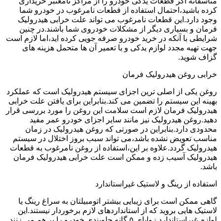
متاسفانه اگر قطعات یدکی خودرو را از مراکز نامعتبر خریداری
کرده باشید،احتمال استفاده از قطعات نامرغوب در خودرو شما
وجود دارد.این قطعات نامرغوب می تواند علت خرابی هیدرولیک
فرمان و بسیاری دیگر از مشکلات خودروی شما باشند.در چنین
شرایطی با آنکه در خرید خودرو صرفه جویی کرده اید،اما لازم است
جهت تهیه مجدد لوازم یدکی و یا تعمیر آن ها متحمل هزینه های
گزاف شوید.
خرابی روغن هیدرولیک فرمان
روغن یکی از اصلی ترین اجزای سیستم هیدرولیک است که عملکرد
بهینه این سیستم را تضمین می کند.بنابراین برای یافتن علت خرابی
هیدرولیک فرمان لازم است سلامت این روغن را مورد بررسی قرار
دهید.روغن هیدرولیک نیز مانند سایر اجزای خودرو عمر مفید
محدودی دارد.بنابراین در صورتی که روغن هیدرولیک در زمان
مناسب تعویض نشده باشد،می تواند سبب بروز اختلال در سیستم
هیدرولیک گردد.علاوه بر این،استفاده از روغن نامرغوب به قطعات
هیدرولیک آسیب زده و ممکن است علت خرابی هیدرولیک فرمان
باشد.
استفاده از رینگ و لاستیک غیراستاندارد
گاهی ممکن است برای زیبایی بیشتر اتومبیلتان به سراغ رینگ یا
لاستیک هایی بروید که از استانداردهای لازم برخوردار نیستند.این
لوازم غیراستاندارد زوایای ۵ گانه جلوبندی خودرو را بر هم می زنند