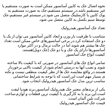
نحوه اتصال جک به کابین آسانسور ممکن است به صورت مستقیم یا
غیر مستقیم باشد.در سیستم مستقیم،جک به صورت مستقیم به
یوک کابین یا کارسلینگ متصل می شود.در سیستم غیر مستقیم،جک
توسط سیم بکسل به کابین متصل می شود.
تعداد جک آسانسور هیدرولیک
متناسب با ظرفیت بار،وزن و ابعاد کابین آسانسور می توان از یک یا
دو جک استفاده کرد.در برخی آسانسورهای خاص ممکن است تعداد
جک ها بیشتر هم شوند اما در حالت نرمال و در اکثر موارد
آسانسورها دارای یک جک و یا دو جک (جک دوبل)هستند.
کیفیت انواع جک آسانسور
تمامی انواع جک های آسانسور در صورتی که با کیفیت بالا ساخته
شوند و نصب آنها به درستی انجام شود،از کیفیت بالایی برخوردار
هستند.در واقع مقایسه جک ها از نظر کیفیت منطقی نیست و نکته
ی بسیار مهم است این است که با توجه به شرایط ساختمانی
مناسب ترین مدل جک آسانسور هیدرولیک انتخاب شود.
یکی از برندهای معتبر جک هیدرولیک آسانسور،برند هودپا لیفت
است.این برند با به کارگیری با کیفیت ترین قطعات و لوازم،ساخت
شرکت بلین آلمان است.
قیمت جک آسانسور هیدرولیک