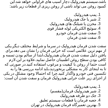
باشد،سیستم هیدرولیک دچار آسیب های فراوانی خواهد شد.این
کمبود روغن می تواند ناشی از روغن ریزی از قطعات زیر باشد:
پمپ هیدرولیک
شیر یا جک هیدرولیک
مخزن یا شیلنگ های هیدرولیک
سوئیچ الکتریکی لوله فشار قوی
سفت شدن فرمان خودرو
سفت شدن فرمان
سفت شدن فرمان هیدرولیک در سرما و شرایط مختلف دیگر،یکی
از مهم ترین علائمی است که خرابی فرمان را نشان می دهد.برای
یافتن دلیل سفت شدن فرمان هیدرولیک،ابتدا از سالم بودن تسمه و
کافی بودن سطح روغن اطمینان حاصل نمایید.علاوه بر این،لازم
است حتما از روغن با کیفیت و مرغوب استفاده کنید.در صورتی که
تا به اینجای کار به مشکلی برنخوردید،باید ادامه بررسی ها را به
تکنسین فنی خودرو واگذار کنید.چرا که احتمالا وجود مشکل در یکی
از اجزای زیر علت خرابی هیدرولیک فرمان و سفت شدن آن است:
پمپ هیدرولیک
شیر هیدرولیک فرمان(مقسم)
جک دو طرفه هیدرولیک
جعبه فرمان یا قطعات سیستم تعلیق
بهترین تعمیرگاه فرمان هیدرولیک در تهران