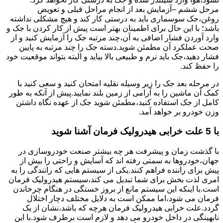
مرحل ششم –آزمایش بعد از انجام مراحل قبلی و تعویض
روغن،جک سوسماری باید به درستی کار کند و هیچ مشکلی نداشته
باشد؛ با این حال برای اطمینان بهتر است پیش از کار کردن با جک و
وارد آوردن فشار اضافی به آن،چند مرتبه جک را آزمایش کنید و از
صحت عملکرد آن مطمئن شوید.دسته جک را چند مرتبه به پایین
فشار دهید،جک باید نرم و طبیعی بالا بیاید و البته بتواند موقعیت خود
را حفظ کند.
در مرحله بعد جک را زیر وسیله نقلیه امتحان کنید و سعی کنید با
کمک آن ماشین را به آرامی از زمین بلند نمایید.پیش از آنکه به طور
کامل از جک استفاده کنید،مطمئن شوید جک از عهده نگاه داشتن
وزن خودرو بر خواهد آمد.
با 5 علت خرابی هیدرولیک فرمان آشنا شوید
با گذشت زمان و پیشرفت هر چه بیشتر صنعت خودروسازی در
جهان،خودروها به سمتی رفته اند که آسایش و راحتی را بیش از
پیش برای راننده فراهم کنند.یکی از سیستم هایی که رانندگی را به
امری لذت بخش برای شما تبدیل می کند،سیستم هیدرولیک فرمان
است.با اینکه این سیستم مانع از بروز خستگی در هنگام چرخاندن
فرمان می شود،اما ممکن است به دلایل مختلف دچار اختلال
گردد.علت خرابی هیدرولیک فرمان هرچه که باشد،نشان از یک
نابهینگی در داخل خودرو می دهد و لازم است برطرف شود.با این