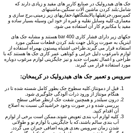
جک های هیدرولیک در صنایع کاربر های مفید و زیادی دارند که
شامل:بلند کردن ماشین آلات سنگین،ماشینهای
کمپرسور،جرثقیلها،پالایشگاهها،حفاریهای زیر زمینی،برج سازی و
معماری،کلیه وسایل نقلیه و غیره از خود این وسیله بسیار ساده و
مفید یا مکانیزم کار آن استفاده می شود.
جکهای زیر دارای فشار کاری 400 bar هستند و مشابه جک های
اینرپک به صورت پرتابل جهت بلند کردن قطعات سنگین مورد
استفاده قرار می گیرند.طراحی اشتباه پیستون بهمراه استفاده از
لوازم نامرغوب دلیل خرابی و کوتاهی عمر کاری جک ها هستند که با
طراحی و اعمال تغییرات جدید و نیز جایگزینی لوازم مرغوب دوباره
مورد استفاده قرار می گیرند.
سرویس و تعمیر جک های هیدرولیک در کریمخان
:
قبل از دمونتاژ،کلیه سطوح جک بطور کامل شسته شده تا در
هنگام مونتاژ از ورود ذرات آلودگی جلوگیری شود.
درون سیلندر و همچنین شفت جک ازنظر صافی سطح
بررسی شده و در صورت وجود خراشیدگی نسبت به اصلاح
آن اقدام کنید.
کلیه لوازم آب بندی تعویض شوند.ممکن است برخی از لوازم
آب بندی سالم باشند،که با جایگزینی با لوازم نو و طولانی
شدن زمان سرویس بعدی هزینه اضافی جبران می گردد.