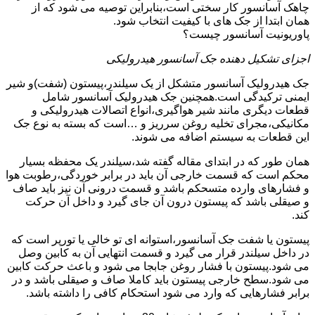
چاهک آسانسور کار سختی است،بنابراین توصیه می شود که از
همان ابتدا از جک های با کیفیت انتخاب شود.
پاوریونیت آسانسور چیست؟
اجزای تشکیل دهنده جک آسانسور هیدرولیکی
جک هیدرولیک آسانسور متشکل از یک سیلندر،پیستون (شفت)و شیر
ایمنی ترکیدگی است.همچنین جک هیدرولیک آسانسور شامل
قطعات دیگری مانند شیر هواگیری،انواع اتصالات هیدرولیکی و
مکانیکی،مجرای تخلیه روغن سرریز و …است که بسته به نوع جک
این قطعات به سیستم اضافه می شوند.
همان طور که در ابتدای مقاله گفته شد،سیلندر یک محفظه بسیار
محکم است که قسمت خارجی آن باید در برابر خوردگی،رطوبت هوا
و فشارهای وارده متسحکم باشد و قسمت درونی آن نیز باید صاف
و صیقلی باشد که پیستون درون آن جای گیرد و داخل آن حرکت
کند.
پیستون یا شفت جک آسانسور،استوانه ای تو خالی یا تورپر است که
در داخل سیلندر قرار می گیرد و قسمت انتهایی آن به کابین وصل
می شود.پیستون با فشار روغن جابجا می شود و باعث حرکت کابین
می شود.سطح خارجی پیستون باید کاملا صاف و صیقلی باشد و در
برابر فشارهایی که وارد می شود استحکام کافی را داشته باشد.