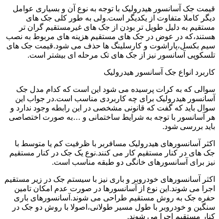
قیمت جک آسانسور هیدرولیک با توجه به نوع آن و بسیاری عوامل
دیگر کاملا متفاوت از یکدیگر است.ولی به طور کلی جک های
مستقیم به دلیل طویل تر بودن از جک های غیرمستقیم گران تر
هستند،که در عوض در جک های مستقیم هزینه های مربوط به نصب
سیم بکسل،پاراشوت و کارسلینگ ها حذف می شود.قیمت جک های
تلسکوپی آسانسور نیز از جک های تک مرحله ای بیشتر است.
کاربرد انواع جک آسانسور هیدرولیک
سوالی که به کرات پرسیده می شود این است که کدام مدل جک
آسانسور هیدرولیک برای چه کاربردی مناسب است.در جواب این
سوال باید که گفت که قانونی مشخصی در این رابطه وجود ندارد و
هر آسانسور با توجه به شرایط ساختمانی و …به صورت اختصاصی
باید بررسی شود.
اکثر آسانسورهای هیدرولیک مسافربر با ظرفیت کم یا متوسط با
جک های در کنار مستقیم کار می کنند.نوع یک جک در کنار مستقیم
نیز برای آسانسورهای خانگی دو طبقه مناسب است.
اکثر آسانسورهای خودروبر و باری نیز با سیستم جک در زیر مستقیم
اجرا می شوند.این نوع از آسانسورها در صورت عدم امکان تامین
حفره جک به روش مستقیم طراحی می شوند.آسانسورهای باری
سنگین و خودروبر با طول مسیر طولانی،اصولا با روش دو جک در
کنار مستقیم اجرا می شوند.