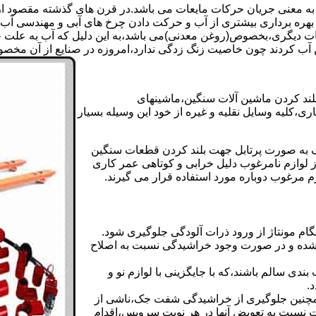
 به معنی جریان حرکات مایعات می باشد.در قرن های گذشته مقصود از ک
بهره برداری بیشتری از آب و حرکت دادن چرخ های آبی و مهندسی آب 
عات دیگری،بخصوص(روغن معدنی)می باشد،به این دلیل که آب به علت خا
 آب کردند چون خاصیت زنگ زدگی ندارد،امروزه در صنایع از آن مخصوصا
بلند کردن ماشین آلات سنگین،ماشینهای
ی،کلیه وسایل نقلیه و غیره از خود این وسیله بسیار
 و مشابه جک های اینرپک به صورت پرتابل جهت بلند کردن قطعات سنگین
ز لوازم نامرغوب دلیل خرابی و کوتاهی عمر کاری
م مرغوب دوباره مورد استفاده قرار می گیرند.
ام مونتاژ از ورود ذرات آلودگی جلوگیری شود.
ده و در صورت وجود خراشیدگی نسبت به اصلاح
دی سالم باشند،که با جایگزینی با لوازم نو و
.
مچنین جلوگیری از خراشیدگی شفت جک،ناشی از
ست نسبت به تعویض آنها در هر نوبت سرویس،اقدام