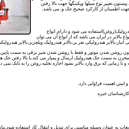
تون.تغییر نوع سیلها وپکینگها جهت بالا رفتن
هت اطمینان از کارکرد صحیح جک و..می باشد.
یدرولیک(روغن)استفاده می شود و دارای انواع
ع بالابر در ایران می باشد که از انواع آن می توان
 انبار،بالابر هیدرولیکی نفر بر،بالابر هیدرولیک ویلچربر،بالابر هیدرول
و بدون روشن شدن موتور و فقط با روشن شدن شیر برقی به سمت پایین 
ن به سمت جک هیدرولیک ارسال و پمپاز می کند.با بالا رفتن جک هیدو
 زمانی که برق وارد بالابر نشود اجازه تخلیه روغن را به تانک نمی ده
 و ایمن اهمیت فراوانی دارد.
ر کارشناسان خبره
عات به عنوان وسیله مناسبی برای تبدیل و انتقال کار استفاده شود.بناب