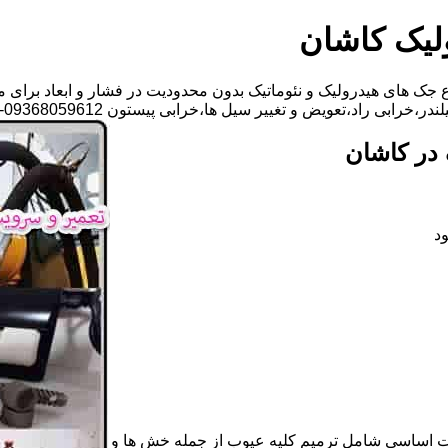
لیک کاشان
جک های هیدرولیک و نئوماتیک بدون محدودیت در فشار و ابعاد برای م
،تعویض و تغییر سیل ها،خرابی پیستون 09368059612-خانم گلزاری
در کاشان
د
ات اساسی شامل ترمیم کلیه عیوب از جمله خش ها و