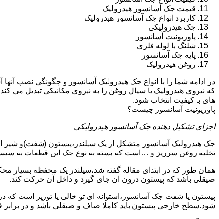
قیمت جک آسانسور هیدرولیک
کاربرد انواع جک آسانسور هیدرولیک
جک هیدرولیکی
پاوریونیت آسانسور
شلنگ یا لوله فلزی
پایه جک آسانسور
روغن هیدرولیک
در ادامه شما را با انواع جک هیدرولیک آسانسور و چگونگی نصب آنه
که نیروی هیدرولیک یا سیال روغن را به نیروی مکانیکی تبدیل می کند
های با کیفیت انتخاب شود.
پاوریونیت آسانسور چیست؟
اجزای تشکیل دهنده جک آسانسور هیدرولیکی
جک هیدرولیک آسانسور متشکل از یک سیلندر،پیستون (شفت)و شیر ای
تخلیه روغن سرریز و …است که بسته به نوع جک این قطعات به سیس
همان طور که در ابتدای مقاله گفته شد،سیلندر یک محفظه بسیار مح
صیقلی باشد که پیستون درون آن جای گیرد و داخل آن حرکت کند.
پیستون یا شفت جک آسانسور،استوانه ای تو خالی یا تورپر است که د
شود.سطح خارجی پیستون باید کاملا صاف و صیقلی باشد و در برابر ف