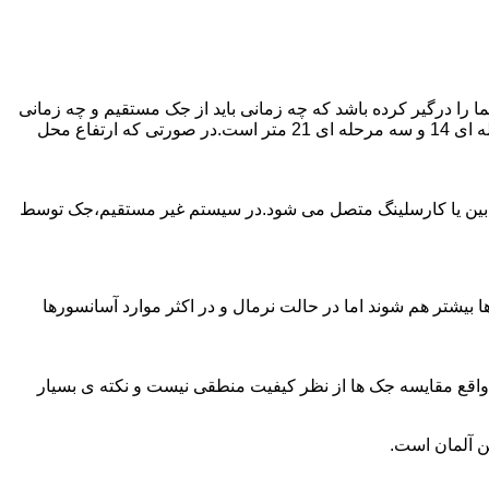
را درگیر کرده باشد که چه زمانی باید از جک مستقیم و چه زمانی
از جک غیرمستقیم استفاده کنیم؟ جک های مستقیم تا 21 متر را ساپورت می کنند و این مقدار در جک تلسکوپی تک مرحله ای 7 متر،دو مرحله ای 14 و سه مرحله ای 21 متر است.در صورتی که ارتفاع محل
ابین یا کارسلینگ متصل می شود.در سیستم غیر مستقیم،جک توسط
بیشتر هم شوند اما در حالت نرمال و در اکثر موارد آسانسورها
ر واقع مقایسه جک ها از نظر کیفیت منطقی نیست و نکته ی بسیار
ن آلمان است.