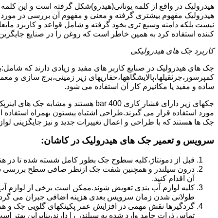
هیدرولیک در واقع از کلمه یونانی(هیدرو)شکل گرفته است و این کلمه
هیدرولیک مفهوم بیشتری گرفته و معنی و مفهوم آن بررسی در مورد 
نیست بلکه دامنه وسیع تری بخود گرفته و شامل قواعد و کاربرد مای
کننده استفاده کرد به همین خاطر است که روغن را در صنایع جایگزین
کاربرد جک های هیدرولیکی
جک های هیدرولیک در صنایع کاربر های مفید و زیادی دارند که شامل:
کمپرسور،جرثقیلها،پالایشگاهها،حفاریهای زیر زمینی،برج سازی و معمار
ساده و مفید یا مکانیزم کار آن استفاده می شود.
جکهای زیر دارای فشار کاری 400 bar هستند
مورد استفاده قرار می گیرند.طراحی اشتباه پیستون بهمراه استفاده ا
جک ها هستند که با طراحی و اعمال تغییرات جدید و نیز جایگزینی لواز
سرویس و تعمیر جک های هیدرولیک در کاشان
:
قبل از دمونتاژ،کلیه سطوح جک بطور کامل شسته شده تا در هنگ
درون سیلندر و همچنین شفت جک ازنظر صافی سطح بررسی ش
آن اقدام کنید.
کلیه لوازم آب بندی تعویض شوند.ممکن است برخی از لوازم آب بن
طولانی شدن زمان سرویس بعدی هزینه اضافی جبران می گردد
گردگیرها نقش مهمی در افزایش عمر پکینکهای گلویی جک و ه
تماس ذرات جامد وارد شده به سیلندر را دارند،بنابراین بهتر ا