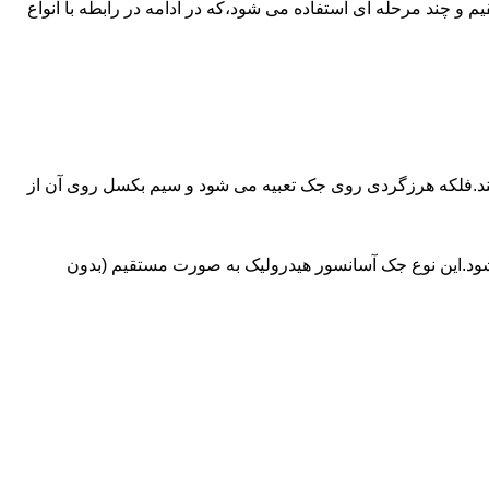
ای آسانسورهایی که ظرفیتشان بیش از 30 تن است از جک های غیرمستقیم و چند مرحله ای استفاده می شود،که در ادامه در رابطه با انواع
کند.فلکه هرزگردی روی جک تعبیه می شود و سیم بکسل روی آن از
شود.این نوع جک آسانسور هیدرولیک به صورت مستقیم (بدون