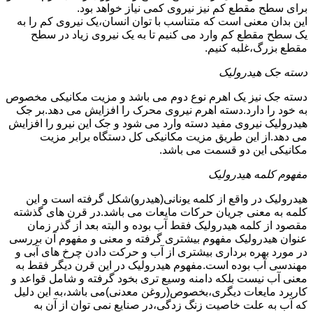
برای سطح مقطع کم نیز نیروی کمی نیاز خواهد بود.
این بدان معنی است که متناسب با توان انسان،یک نیروی کم را به
یک سطح مقطع کم وارد می کنیم تا به یک نیروی زیاد در سطح
مقطع بزرگ،غلبه کنیم.
دسته جک هیدرولیک
دسته جک نیز یک اهرم نوع دوم می باشد و مزیت مکانیکی مخصوص
به خود را دارد.دسته اهرم نیروی محرک را افزایش می دهد.بر جک
هیدرولیک نیروی مفید دسته وارد می شود و جک این نیرو را افزایش
می دهد.از این طریق مزیت مکانیکی کل دستگاه برابر مزیت
مکانیکی این دو قسمت می باشد.
مفهوم کلمه هیدرولیک
هیدرولیک در واقع از کلمه یونانی(هیدرو)شکل گرفته است و این
کلمه به معنی جریان حرکات مایعات می باشد.در قرن های گذشته
مقصود از کلمه هیدرولیک فقط آب بوده و البته بعد از گذر زمان
عنوان هیدرولیک مفهوم بیشتری گرفته و معنی و مفهوم آن بررسی
در مورد بهره برداری بیشتری از آب و حرکت دادن چرخ های آبی و
مهندسی آب بوده است.مفهوم هیدرولیک در این قرن دیگر فقط به
معنی آب نیست بلکه دامنه وسیع تری بخود گرفته و شامل قواعد و
کاربرد مایعات دیگری،بخصوص(روغن معدنی)می باشد،به این دلیل
که آب به علت خاصیت زنگ زدگی،در صنایع نمی توان از آن به