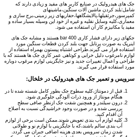
جک های هیدرولیک در صنایع کاربر های مفید و زیادی دارند که
شامل:بلند کردن ماشین آلات سنگین،ماشینهای
کمپرسور،جرثقیلها،پالایشگاهها،حفاریهای زیر زمینی،برج سازی و
معماری،کلیه وسایل نقلیه و غیره از خود این وسیله بسیار ساده و
مفید یا مکانیزم کار آن استفاده می شود.
جکهای زیر دارای فشار کاری 400 bar هستند و مشابه جک های
اینرپک به صورت پرتابل جهت بلند کردن قطعات سنگین مورد
استفاده قرار می گیرند.طراحی اشتباه پیستون بهمراه استفاده از
لوازم نامرغوب دلیل خرابی و کوتاهی عمر کاری جک ها هستند که با
طراحی و اعمال تغییرات جدید و نیز جایگزینی لوازم مرغوب دوباره
مورد استفاده قرار می گیرند.
سرویس و تعمیر جک های هیدرولیک در خلخال
:
قبل از دمونتاژ،کلیه سطوح جک بطور کامل شسته شده تا در
هنگام مونتاژ از ورود ذرات آلودگی جلوگیری شود.
درون سیلندر و همچنین شفت جک ازنظر صافی سطح
بررسی شده و در صورت وجود خراشیدگی نسبت به اصلاح
آن اقدام کنید.
کلیه لوازم آب بندی تعویض شوند.ممکن است برخی از لوازم
آب بندی سالم باشند،که با جایگزینی با لوازم نو و طولانی
شدن زمان سرویس بعدی هزینه اضافی جبران می گردد.