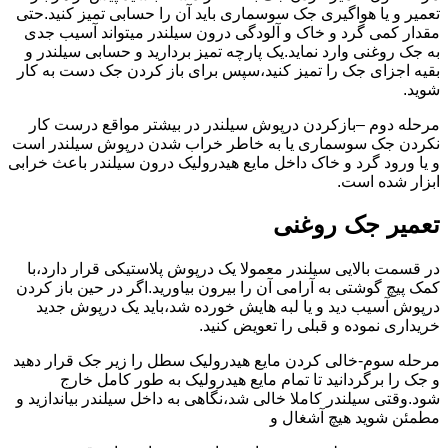
تعمیر و یا هواگیری جک سوسماری باید آن را حسابی تمیز کنید.حتی
مقدار کمی گرد و خاک و آلودگی درون سیلندر میتواند آسیب جدی
به جک روغنی وارد نماید.یک پارچه تمیز بردارید و حسابی سیلندر و
بقیه اجزای جک را تمیز کنید،سپس برای باز کردن جک دست به کار
شوید.
مرحله دوم –بازکردن درپوش سیلندر در بیشتر مواقع درست کار
نکردن جک سوسماری یا به خاطر خراب شدن درپوش سیلندر است
و یا ورود گرد و خاک داخل مایع هیدرولیک درون سیلندر باعث خرابی
ابزار شده است.
تعمیر جک روغنی
در قسمت بالایی سیلندر معمولا یک درپوش پلاستیکی قرار دارد،با
کمک پیچ گوشتی به آرامی آن را بیرون بیاورید.اگر در حین باز کردن
درپوش آسیب دید و یا لبه هایش خورده شد،باید یک درپوش جدید
خریداری نموده و قبلی را تعویض کنید.
مرحله سوم-خالی کردن مایع هیدرولیک سطل را زیر جک قرار دهید
و جک را برگردانید تا تمام مایع هیدرولیک به طور کامل خارج
شود.وقتی سیلندر کاملا خالی شد،نگاهی به داخل سیلندر بیاندازید و
مطمئن شوید هیچ آشغال و