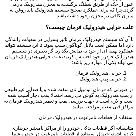
عبور از جک،از طریق شیلنگ برگشت،به مخزن هیدرولیک بازمی
گردد.چرا که برای عملکرد صحیح سیستم هیدرولیک باید روغن به
میزان کافی در مخزن وجود داشته باشد.
علت خرابی هیدرولیک فرمان چیست؟
با آن که سیستم هیدرولیک فرمان تاثیر بسزایی در سهولت رانندگی
دارد،اما ممکن است دلایل گوناگون سبب شوند تا این سیستم نتواند
عملکرد بهینه ای از خود به نمایش بگذارد.اگر تغییری در سیستم
هیدرولیک خودرو خود احساس کردید،علت خرابی هیدرولیک فرمان
می تواند یکی از موارد زیر باشد:
خرابی هیدرولیک فرمان
خرابی پمپ هیدرولیک
در صورتی که فرمان اتومبیل تان سفت شده و یا صدایی غیرطبیعی
از پمپ هیدرولیک به گوش می رسد،احتمالا پمپ دچار آسیب شده
است و لازم است تا جهت بررسی پمپ و تعمیر هیدرولیک فرمان به
مراکز فنی معتبر مراجعه نمایید.
استفاده از قطعات نامرغوب در هیدرولیک فرمان
متاسفانه اگر قطعات یدکی خودرو را از مراکز نامعتبر خریداری
کرده باشید،احتمال استفاده از قطعات نامرغوب در خودرو شما