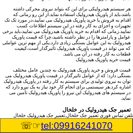
هر سیستم هیدرولیکی برای این که بتواند نیروی محرکی داشته
باشد،باید از پاورپک هیدرولیک استفاده نماید.از این رو زمانی که
اقدام به فروش یا خرید پاورپک هیدرولیک می نمایید،در مورد تک تک
تجهیزات و اجزای به کار رفته در این سیستم اطلاعات کسب
نمایید.زمانی که اقدام به خرید پاورپک هیدرولیک می نمایید،باید برخی
عوامل و پارامترها را در نظر داشته باشید،چرا که قیمت پاورپک
هیدرولیک به این عوامل بستگی زیادی دارد.یکی از مهم ترین عواملی
که می تواند در قیمت پاورپک هیدرولیک تاثیرگذار است،کیفیت
قطعات به کار رفته در آن می باشد.
قیمت خرید پاورپک هیدرولیک
قیمت فروش و خرید پاورپک هیدرولیک به چندین عامل مختلف
بستگی دارد؛ که از عوامل تاثیرگذار در قیمت پاورپک هیدرولیک می
توان به نیروی تولیدی برای سیستم به کار رفته در پاورپک هیدرولیک
اشاره کرد.هر سیستمی برای انجام کار خود نیاز به یک نیرو دارد که
در سیستم های هیدرولیک این نیرو را پاورپک هیدرولیک تأمین می
نماید.
تعمیر جک هیدرولیک در خلخال
تلفن تماس فوری
تعمیر جک خلخال,تعمیر جک هیدرولیک خلخال
وسیله‎ای که با عملکرد خود موجب بلند شدن اهرم و یا وزن سنگین
☞☏
tel:09916241070
در یک قسمت می گردد را جک هیدرولیک می نامند.جک هیدرولیک
نیاز به برق داشته و در بعضی مواقع با استفاده از روغن کار می