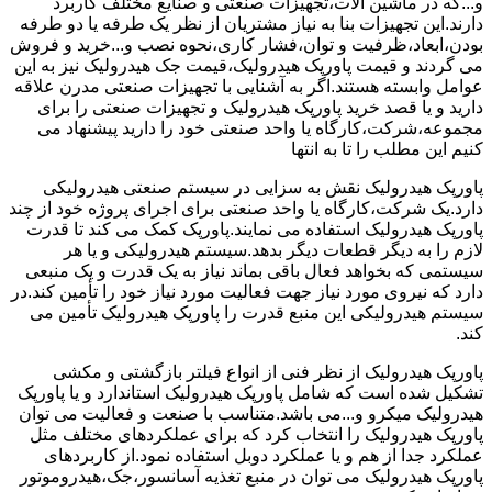
و...که در ماشین آلات،تجهیزات صنعتی و صنایع مختلف کاربرد
دارند.این تجهیزات بنا به نیاز مشتریان از نظر یک طرفه یا دو طرفه
بودن،ابعاد،ظرفیت و توان،فشار کاری،نحوه نصب و...خرید و فروش
می گردند و قیمت پاورپک هیدرولیک،قیمت جک هیدرولیک نیز به این
عوامل وابسته هستند.اگر به آشنایی با تجهیزات صنعتی مدرن علاقه
دارید و یا قصد خرید پاورپک هیدرولیک و تجهیزات صنعتی را برای
مجموعه،شرکت،کارگاه یا واحد صنعتی خود را دارید پیشنهاد می
کنیم این مطلب را تا به انتها
پاورپک هیدرولیک نقش به سزایی در سیستم صنعتی هیدرولیکی
دارد.یک شرکت،کارگاه یا واحد صنعتی برای اجرای پروژه خود از چند
پاورپک هیدرولیک استفاده می نمایند.پاورپک کمک می کند تا قدرت
لازم را به دیگر قطعات دیگر بدهد.سیستم هیدرولیکی و یا هر
سیستمی که بخواهد فعال باقی بماند نیاز به یک قدرت و یک منبعی
دارد که نیروی مورد نیاز جهت فعالیت مورد نیاز خود را تأمین کند.در
سیستم هیدرولیکی این منبع قدرت را پاورپک هیدرولیک تأمین می
کند.
پاورپک هیدرولیک از نظر فنی از انواع فیلتر بازگشتی و مکشی
تشکیل شده است که شامل پاورپک هیدرولیک استاندارد و یا پاورپک
هیدرولیک میکرو و...می باشد.متناسب با صنعت و فعالیت می توان
پاورپک هیدرولیک را انتخاب کرد که برای عملکردهای مختلف مثل
عملکرد جدا از هم و یا عملکرد دوبل استفاده نمود.از کاربردهای
پاورپک هیدرولیک می توان در منبع تغذیه آسانسور،جک،هیدروموتور