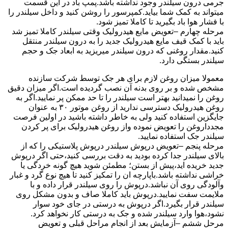
جرمی درون سیلندر وجود نداشته باشد.پمپ باد در این قسمت
میتواند به کمک شما بیاید.کمپرسور را روشن کنید و داخل سیلندر را
با فشار هوا باد بگیرید تا کاملا تمیز شود.
مرحله چهارم –تعویض مایع هیدرولیک وقتی سیلندر کاملا تمیز شد
باید با کمک قیف مایع هیدرولیک جدید را به درون سیلندر منتقل
کنید.مقدار روغنی که درون سیلندر میریزید به ابعاد جک و حجم
سیلندر بستگی دارد.
معمولا میزان روغن لازم برای هر جک توسط شرکت سازنده
مشخص شده و بر روی بدنه آن نصب گردیده است.اگر میزان دقیق
روغن را نمیدانید بهتر است سیلندر را تا حد ممکن پر نمایید.اگر به
روغن هیدرولیک دسترسی ندارید از روغن موتور ۳۰ به عنوان
جایگزین استفاده کنید ولی به خاطر داشته باشید در اولین فرصت
مجدداروغن را تعویض نموده واز روغن هیدرولیک برای پر کردن
سیلندر جک استفاده نمایید.
مرحله پنجم –تعویض درپوش سیلندر درپوش پلاستیکی را که از
بالای سیلندر جدا کرده بودید به دقت بررسی کنید،حتی اگر درپوش
جدید خریده اید،پیش از بستن؛ مطمئن شوید هیچ گونه خردگی یا
خراشی نداشته باشد.باپارچه ان را تمکیز کنید تا هیچ نوع گرد و غبار
وآلودگی روی آن نباشد.درپوش را روی سیلندر قرار داده و با
ملایمت سفت نمایید.درپوش باید کاملا صاف و بدون مشکل روی
سیلندر قرار بگیرد.اگر درپوش به درستی در جای خود سوار
نشود،هوا وارد سیلندر شده و جک به درستی کار نخواهد کرد.
مرحل ششم –آزمایش بعد از انجام مراحل قبلی و تعویض