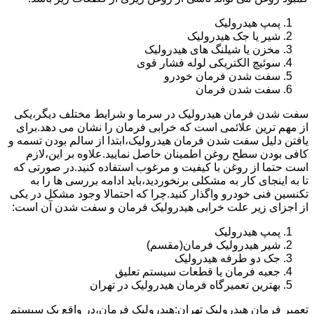
پمپ هیدرولیک
شیر یا جک هیدرولیک
مخزن یا شیلنگ های هیدرولیک
سوئیچ الکتریکی لوله فشار قوی
سفت شدن فرمان خودرو
سفت شدن فرمان
سفت شدن فرمان هیدرولیک در سرما و شرایط مختلف دیگر،یکی
از مهم ترین علائمی است که خرابی فرمان را نشان می دهد.برای
یافتن دلیل سفت شدن فرمان هیدرولیک،ابتدا از سالم بودن تسمه و
کافی بودن سطح روغن اطمینان حاصل نمایید.علاوه بر این،لازم
است حتما از روغن با کیفیت و مرغوب استفاده کنید.در صورتی که
تا به اینجای کار به مشکلی برنخوردید،باید ادامه بررسی ها را به
تکنسین فنی خودرو واگذار کنید.چرا که احتمالا وجود مشکل در یکی
از اجزای زیر علت خرابی هیدرولیک فرمان و سفت شدن آن است:
پمپ هیدرولیک
شیر هیدرولیک فرمان(مقسم)
جک دو طرفه هیدرولیک
جعبه فرمان یا قطعات سیستم تعلیق
بهترین تعمیرگاه فرمان هیدرولیک در تهران
تعمیر فرمان هیدرولیک تهران:هیدرولیک فرمان،در واقع یک سیستم