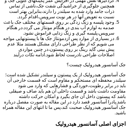
گردگیرها نقش مهمی در افزایش عمر پکینکهای گلویی جک و
همچنین جلوگیری از خراشیدگی شفت جک،ناشی از تماس
ذرات جامد وارد شده به سیلندر را دارند،بنابراین بهتر است
نسبت به تعویض آنها در هر نوبت سرویس،اقدام گردد.
وجود پلیسه و زنگ زدگی بر روی قسمتهای مختلف جک باعث
صدمه به لوازم آب بندی در هنگام مونتاژ می گردد.در هنگام
سرویس،پلیسه گیری و زنگ زدایی فراموش نشود.
در بسیاری از موارد پس ازدمونتاژ جک ها با پیستونهایی مواجه
می شویم که از نظر طراحی دارای مشکل هستند مثلا عدم
پیش بینی گاید رینگ بر روی پیستون،در چنین مواردی
اصلاحات طراحی نادرست لحاظ شود.ادامه نکات درآیند
جک آسانسور هیدرولیک چیست؟
جک آسانسور هیدرولیک از یک پیستون و سیلندر تشکیل شده است؛
سیلندر محفظه ای مستحکم و مقاوم است که قسمت خارجی آن
باید در برابر رطوبت،خوردگی و فشارهایی که وارد می شود
مقاومت داشت باشد و قسمت داخلی آن هم باید صاف و صیقلی
باشد که پیستون داخل آن جای بگیرد و امکان حرکت داشته
باشد.پادرا آسانسور قصد دارد در این مقاله به صورت مفصل درباره
جک آسانسور هیدرولیک صحبت کند،پس ما تا انتهای این مقاله همراه
باشید.
اجزای اصلی آسانسور هیدرولیک