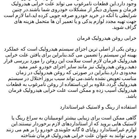
وجود دارد.این قطعات نامرغوب می تواند علت خرابی هیدرولیک
فرمان و بسیاری دیگر از مشکلات خودروی شما باشند.در چنین
شرایطی با آنکه در خرید خودرو صرفه جویی کرده اید،اما لازم است
جهت تهیه مجدد لوازم یدکی و یا تعمیر آن ها متحمل هزینه های
گزاف شوید.
خرابی روغن هیدرولیک فرمان
روغن یکی از اصلی ترین اجزای سیستم هیدرولیک است که عملکرد
بهینه این سیستم را تضمین می کند.بنابراین برای یافتن علت خرابی
هیدرولیک فرمان لازم است سلامت این روغن را مورد بررسی قرار
دهید.روغن هیدرولیک نیز مانند سایر اجزای خودرو عمر مفید
محدودی دارد.بنابراین در صورتی که روغن هیدرولیک در زمان
مناسب تعویض نشده باشد،می تواند سبب بروز اختلال در سیستم
هیدرولیک گردد.علاوه بر این،استفاده از روغن نامرغوب به قطعات
هیدرولیک آسیب زده و ممکن است علت خرابی هیدرولیک فرمان
باشد.
استفاده از رینگ و لاستیک غیراستاندارد
گاهی ممکن است برای زیبایی بیشتر اتومبیلتان به سراغ رینگ یا
لاستیک هایی بروید که از استانداردهای لازم برخوردار نیستند.این
لوازم غیراستاندارد زوایای ۵ گانه جلوبندی خودرو را بر هم می زنند
و می توانند به عنوان علت خرابی هیدرولیک فرمان شناخته