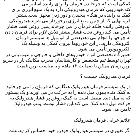
کمکی است که چرخاندن فرمان را برای راننده آسانتر می
کند.خودرویی که فرمان هیدرولیکی دارد به یک منبع انرژی برای
کمک به راننده در هنگام پیچیدن و دور زدن مجهز است.بیشتر
فرمانهایی که از چنین منبع انرژی برخوردار می شوند هیدرولیکی
اند.وقتی راننده فلکه فرمان را می چرخاند پمپی روغن تحت فشار
تأمین می کند روغن تحت فشار بیشتر تلاش لازم برای فرمان دادن
به چرخها را انجام می دهدبعضی از اتومبیل ها سیستم فرمان
الترونیکی دارند.در این خودروها نیروی کمکی به وسیله یک
الکتروموتور تأمین می شود.
تعمیرگاه تخصصی انواع خودروهای داخلی و خارجی و عیب یابی در
تهران توسط تیم متخصص و کارشناسان مجرب مکانیک یار در سریع
ترین زمان ممکن با ضمانت ۱۲ ماهه و با مناسب ترین قیمت
فرمان هیدرولیک چیست ؟
در یک سیستم فرمان هیدرولیک هنگامی که فرمان را می چرخانید
به کمک دنده پنیون میل دنده را به حرکت در می آورید و یک پیستون
که به میل دنده متصل است به کمک روغن پر فشار هیدرولیک به
حرکت میل دنده کمک می کند.این فشار توسط پمپ هیدرولیک
تامین می شود.
علائم خرابی فرمان هیدرولیک
اگر تغییری در سیستم هیدرولیک خودرو خود احساس کردید،علت