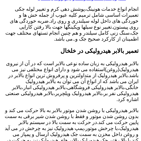
انجام انواع خدمات هونینگ،پوشش دهی کرم و تغییر لوله جکی
تعمیرات اساسی شامل ترمیم کلیه عیوب از جمله خش ها و
خوردگی های داخل لوله سیلندری و روی راد.ضربه خوردگی های
روی پیستون.تغییر نوع سیلها وپکینگها جهت بالا رفتن کارایی
جک،سنگ زنی کامل سیلندر و هم چنین انجام تستهای مختلف جهت
اطمینان از کارکرد صحیح جک و..می باشد.
تعمیر بالابر هیدرولیکی در خلخال
بالابر هیدرولیکی به زبان ساده نوعی بالابر است که در آن از نیروی
هیدرولیک(روغن)استفاده می شود و دارای انواع مختلفی نیز می
باشد.بالابر هیدرولیک از متداولترین و پرفروش ترین انواع بالابر در
ایران می باشد که از انواع آن می توان به بالابر هیدرولیک
خانگی،بالابر هیدرولیکی فروشگاهی،بالابر هیدرولیکی انبار،بالابر
هیدرولیکی نفر بر،بالابر هیدرولیک ویلچربر،بالابر هیدرولیکی صنعتی
اشاره کرد.
بالابر هیدرولیکی با روشن شدن موتور بالابر به بالا حرکت می کند و
بدون روشن شدن موتور و فقط با روشن شدن شیر برقی به سمت
پایین حرکت می کند.در حرکت به سمت بالا در سیستم بالابر
هیدرولیک،با چرخش موتور،پمپ هیدرولیک نیز به چرخش در می آید
و روغن داخل مخزن به سمت جک هیدرولیک ارسال و پمپاز می
کند.با بالا رفتن جک هیدورلیک بالابر های هیدرولیک نیز به حرکت در