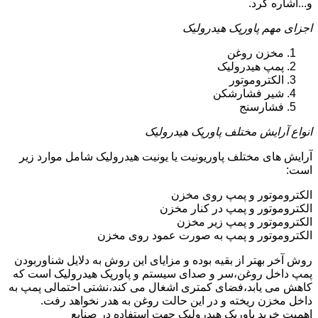
و...اشاره کرد.
اجزای مهم پاورپک هیدرولیک
مخزن روغن
پمپ هیدرولیک
الکتروموتور
شیر فشارشکن
فشارسنج
انواع آرایش مختلف پاورپک هیدرولیک
آرایش های مختلف پاوریونیت یا یونیت هیدرولیک شامل موارد زیر
است:
الکتروموتور و پمپ روی مخزن
الکتروموتور و پمپ در کنار مخزن
الکتروموتور و پمپ زیر مخزن
الکتروموتور و پمپ به صورت عمود روی مخزن
روش آخر بهتر از بقیه بوده و مزایای این روش به دلایل شناوربودن
پمپ داخل روغن،سر و صدای سیستم و پاورپک هیدرولیک است که
کاهش می یابد،فضای کمتری اشغال می کند،نشتی احتمالی پمپ به
داخل مخزن ریخته و در این حالت روغن به هدر نخواهد رفت.
اهمیت خرید پاورپک هیدرولیک جهت استفاده در صنایع