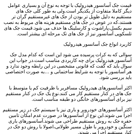
قیمت جک آسانسور هیدرولیک با توجه به نوع آن و بسیاری عوامل
دیگر کاملا متفاوت از یکدیگر است.ولی به طور کلی جک های
مستقیم به دلیل طویل تر بودن از جک های غیرمستقیم گران تر
هستند،که در عوض در جک های مستقیم هزینه های مربوط به نصب
سیم بکسل،پاراشوت و کارسلینگ ها حذف می شود.قیمت جک های
تلسکوپی آسانسور نیز از جک های تک مرحله ای بیشتر است.
کاربرد انواع جک آسانسور هیدرولیک
سوالی که به کرات پرسیده می شود این است که کدام مدل جک
آسانسور هیدرولیک برای چه کاربردی مناسب است.در جواب این
سوال باید که گفت که قانونی مشخصی در این رابطه وجود ندارد و
هر آسانسور با توجه به شرایط ساختمانی و …به صورت اختصاصی
باید بررسی شود.
اکثر آسانسورهای هیدرولیک مسافربر با ظرفیت کم یا متوسط با
جک های در کنار مستقیم کار می کنند.نوع یک جک در کنار مستقیم
نیز برای آسانسورهای خانگی دو طبقه مناسب است.
اکثر آسانسورهای خودروبر و باری نیز با سیستم جک در زیر مستقیم
اجرا می شوند.این نوع از آسانسورها در صورت عدم امکان تامین
حفره جک به روش مستقیم طراحی می شوند.آسانسورهای باری
سنگین و خودروبر با طول مسیر طولانی،اصولا با روش دو جک در
کنار مستقیم اجرا می شوند.