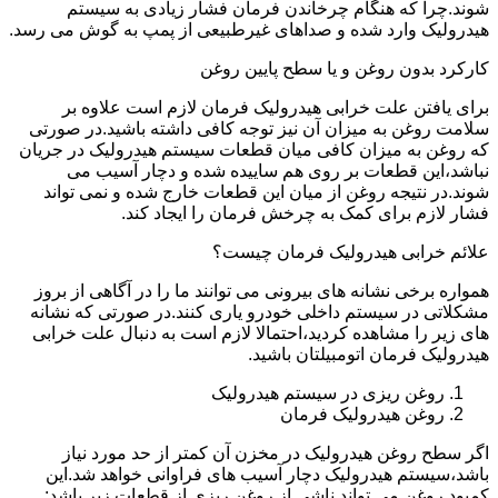
شوند.چرا که هنگام چرخاندن فرمان فشار زیادی به سیستم
هیدرولیک وارد شده و صداهای غیرطبیعی از پمپ به گوش می رسد.
کارکرد بدون روغن و یا سطح پایین روغن
برای یافتن علت خرابی هیدرولیک فرمان لازم است علاوه بر
سلامت روغن به میزان آن نیز توجه کافی داشته باشید.در صورتی
که روغن به میزان کافی میان قطعات سیستم هیدرولیک در جریان
نباشد،این قطعات بر روی هم ساییده شده و دچار آسیب می
شوند.در نتیجه روغن از میان این قطعات خارج شده و نمی تواند
فشار لازم برای کمک به چرخش فرمان را ایجاد کند.
علائم خرابی هیدرولیک فرمان چیست؟
همواره برخی نشانه های بیرونی می توانند ما را در آگاهی از بروز
مشکلاتی در سیستم داخلی خودرو یاری کنند.در صورتی که نشانه
های زیر را مشاهده کردید،احتمالا لازم است به دنبال علت خرابی
هیدرولیک فرمان اتومبیلتان باشید.
روغن ریزی در سیستم هیدرولیک
روغن هیدرولیک فرمان
اگر سطح روغن هیدرولیک در مخزن آن کمتر از حد مورد نیاز
باشد،سیستم هیدرولیک دچار آسیب های فراوانی خواهد شد.این
کمبود روغن می تواند ناشی از روغن ریزی از قطعات زیر باشد: