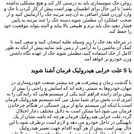
روغن،جک سوسماری باید به درستی کار کند و هیچ مشکلی نداشته
باشد؛ با این حال برای اطمینان بهتر است پیش از کار کردن با جک و
وارد آوردن فشار اضافی به آن،چند مرتبه جک را آزمایش کنید و از
صحت عملکرد آن مطمئن شوید.دسته جک را چند مرتبه به پایین
فشار دهید،جک باید نرم و طبیعی بالا بیاید و البته بتواند موقعیت خود
را حفظ کند.
در مرحله بعد جک را زیر وسیله نقلیه امتحان کنید و سعی کنید با
کمک آن ماشین را به آرامی از زمین بلند نمایید.پیش از آنکه به طور
کامل از جک استفاده کنید،مطمئن شوید جک از عهده نگاه داشتن
وزن خودرو بر خواهد آمد.
با 5 علت خرابی هیدرولیک فرمان آشنا شوید
با گذشت زمان و پیشرفت هر چه بیشتر صنعت خودروسازی در
جهان،خودروها به سمتی رفته اند که آسایش و راحتی را بیش از
پیش برای راننده فراهم کنند.یکی از سیستم هایی که رانندگی را به
امری لذت بخش برای شما تبدیل می کند،سیستم هیدرولیک فرمان
است.با اینکه این سیستم مانع از بروز خستگی در هنگام چرخاندن
فرمان می شود،اما ممکن است به دلایل مختلف دچار اختلال
گردد.علت خرابی هیدرولیک فرمان هرچه که باشد،نشان از یک
نابهینگی در داخل خودرو می دهد و لازم است برطرف شود.با این
حال بهتر است پیش از هر گونه اقدام جهت تعمیر هیدرولیک
فرمان،با این علل آشنا شوید.در این مطلب قصد داریم به 5 علت