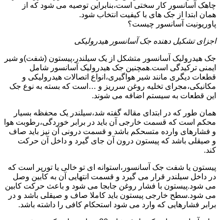
چاهک آسانسور کار سختی است،بنابراین توصیه می شود که از
همان ابتدا از جک های با کیفیت انتخاب شود.
پاوریونیت آسانسور چیست؟
اجزای تشکیل دهنده جک آسانسور هیدرولیکی
جک هیدرولیک آسانسور متشکل از یک سیلندر،پیستون (شفت)و شیر
ایمنی ترکیدگی است.همچنین جک هیدرولیک آسانسور شامل
قطعات دیگری مانند شیر هواگیری،انواع اتصالات هیدرولیکی و
مکانیکی،مجرای تخلیه روغن سرریز و …است که بسته به نوع جک
این قطعات به سیستم اضافه می شوند.
همان طور که در ابتدای مقاله گفته شد،سیلندر یک محفظه بسیار
محکم است که قسمت خارجی آن باید در برابر خوردگی،رطوبت هوا
و فشارهای وارده متسحکم باشد و قسمت درونی آن نیز باید صاف
و صیقلی باشد که پیستون درون آن جای گیرد و داخل آن حرکت
کند.
پیستون یا شفت جک آسانسور،استوانه ای تو خالی یا تورپر است که
در داخل سیلندر قرار می گیرد و قسمت انتهایی آن به کابین وصل
می شود.پیستون با فشار روغن جابجا می شود و باعث حرکت کابین
می شود.سطح خارجی پیستون باید کاملا صاف و صیقلی باشد و در
برابر فشارهایی که وارد می شود استحکام کافی را داشته باشد.