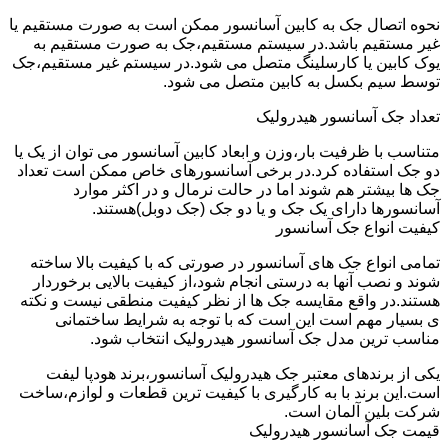
نحوه اتصال جک به کابین آسانسور ممکن است به صورت مستقیم یا
غیر مستقیم باشد.در سیستم مستقیم،جک به صورت مستقیم به
یوک کابین یا کارسلینگ متصل می شود.در سیستم غیر مستقیم،جک
توسط سیم بکسل به کابین متصل می شود.
تعداد جک آسانسور هیدرولیک
متناسب با ظرفیت بار،وزن و ابعاد کابین آسانسور می توان از یک یا
دو جک استفاده کرد.در برخی آسانسورهای خاص ممکن است تعداد
جک ها بیشتر هم شوند اما در حالت نرمال و در اکثر موارد
آسانسورها دارای یک جک و یا دو جک (جک دوبل)هستند.
کیفیت انواع جک آسانسور
تمامی انواع جک های آسانسور در صورتی که با کیفیت بالا ساخته
شوند و نصب آنها به درستی انجام شود،از کیفیت بالایی برخوردار
هستند.در واقع مقایسه جک ها از نظر کیفیت منطقی نیست و نکته
ی بسیار مهم است این است که با توجه به شرایط ساختمانی
مناسب ترین مدل جک آسانسور هیدرولیک انتخاب شود.
یکی از برندهای معتبر جک هیدرولیک آسانسور،برند هودپا لیفت
است.این برند با به کارگیری با کیفیت ترین قطعات و لوازم،ساخت
شرکت بلین آلمان است.
قیمت جک آسانسور هیدرولیک