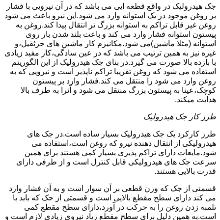
جک هیدرولیک در واقع قطعه ایی می باشد که در آن نیرویی با فشار
بر روغن موجود در یک استوانه وارد می شود.این نیرو باعث می شود
روغن غیر قابل تراکم به استوانه بزرگ تر انتقال پیدا کند.روغن به
پیستون استوانه فشار وارد می کند و باعث بلند شدن بار روی
استوانه (مثلا ماشین)می شود.مکانیزم کار ماشین های جرثقیل،و
غیره نیز به همین ترتیب می باشد که در عین سادگی،کار مفید زیادی
با بازده بالا صورت می گیرد.در بنای جک هیدرولیک از این الگوریتم
استفاده می شود که روغن تقریبا تراکم ناپذیر است و نیرویی که به
روغن وارد می شود را منتقل می کند.فشار وارد بر پیستون
کوچک،عینا به پیستون بزرگ منتقل می شود و آنرا به طرف بالا
هدایت میکند.
طرز کار جک هیدرولیک
طرز کارکرد یک جک هیدرولیک بسیار ساده است.در جک های
هیدرولیکی از انتقال دهنده نیرو که روغن است،استفاده می
شود.مایعات دارای تراکم پذیری بسیار کمی هستند برای همین
سرعت جک های هیدرولیکی قابل کنترل است و از طرفی دارای
قدرت بالایی هستند.
قسمتی از جک که وزن قطعی بر آن سوار است و به آن فشار وارد
می کند دارای سطح مقطع بالایی است و قسمتی از جک که باید با
تلمبه زدن روغن را به حرکت در آورد،دارای سطح مقطع کمی
است.به همین دلیل برای سطح مقطع زیاد نیروی زیادی لازم است و