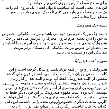
برای سطح مقطع کم نیز نیروی کمی نیاز خواهد بود.
این بدان معنی است که متناسب با توان انسان،یک نیروی کم را به
یک سطح مقطع کم وارد می کنیم تا به یک نیروی زیاد در سطح
مقطع بزرگ،غلبه کنیم.
دسته جک هیدرولیک
دسته جک نیز یک اهرم نوع دوم می باشد و مزیت مکانیکی مخصوص
به خود را دارد.دسته اهرم نیروی محرک را افزایش می دهد.بر جک
هیدرولیک نیروی مفید دسته وارد می شود و جک این نیرو را افزایش
می دهد.از این طریق مزیت مکانیکی کل دستگاه برابر مزیت
مکانیکی این دو قسمت می باشد.
مفهوم کلمه هیدرولیک
هیدرولیک در واقع از کلمه یونانی(هیدرو)شکل گرفته است و این
کلمه به معنی جریان حرکات مایعات می باشد.در قرن های گذشته
مقصود از کلمه هیدرولیک فقط آب بوده و البته بعد از گذر زمان
عنوان هیدرولیک مفهوم بیشتری گرفته و معنی و مفهوم آن بررسی
در مورد بهره برداری بیشتری از آب و حرکت دادن چرخ های آبی و
مهندسی آب بوده است.مفهوم هیدرولیک در این قرن دیگر فقط به
معنی آب نیست بلکه دامنه وسیع تری بخود گرفته و شامل قواعد و
کاربرد مایعات دیگری،بخصوص(روغن معدنی)می باشد،به این دلیل
که آب به علت خاصیت زنگ زدگی،در صنایع نمی توان از آن به