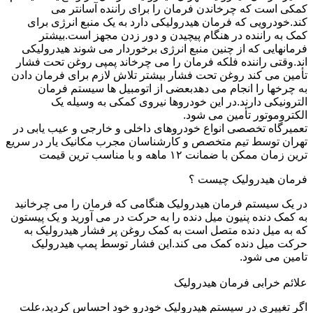
کمکی است که چرخاندن فرمان را برای راننده آسانتر می
کند.خودرویی که فرمان هیدرولیکی دارد به یک منبع انرژی برای
کمک به راننده در هنگام پیچیدن و دور زدن مجهز است.بیشتر
فرمانهایی که از چنین منبع انرژی برخوردار می شوند هیدرولیکی
اند.وقتی راننده فلکه فرمان را می چرخاند پمپی روغن تحت فشار
تأمین می کند روغن تحت فشار بیشتر تلاش لازم برای فرمان دادن
به چرخها را انجام می دهدبعضی از اتومبیل ها سیستم فرمان
الترونیکی دارند.در این خودروها نیروی کمکی به وسیله یک
الکتروموتور تأمین می شود.
تعمیرگاه تخصصی انواع خودروهای داخلی و خارجی و عیب یابی در
تهران توسط تیم متخصص و کارشناسان مجرب مکانیک یار در سریع
ترین زمان ممکن با ضمانت ۱۲ ماهه و با مناسب ترین قیمت
فرمان هیدرولیک چیست ؟
در یک سیستم فرمان هیدرولیک هنگامی که فرمان را می چرخانید
به کمک دنده پنیون میل دنده را به حرکت در می آورید و یک پیستون
که به میل دنده متصل است به کمک روغن پر فشار هیدرولیک به
حرکت میل دنده کمک می کند.این فشار توسط پمپ هیدرولیک
تامین می شود.
علائم خرابی فرمان هیدرولیک
اگر تغییری در سیستم هیدرولیک خودرو خود احساس کردید،علت