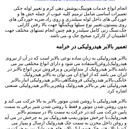
انجام انواع خدمات هونینگ،پوشش دهی کرم و تغییر لوله جکی
تعمیرات اساسی شامل ترمیم کلیه عیوب از جمله خش ها و
خوردگی های داخل لوله سیلندری و روی راد.ضربه خوردگی های
روی پیستون.تغییر نوع سیلها وپکینگها جهت بالا رفتن کارایی
جک،سنگ زنی کامل سیلندر و هم چنین انجام تستهای مختلف جهت
اطمینان از کارکرد صحیح جک و..می باشد.
تعمیر بالابر هیدرولیکی در خرامه
بالابر هیدرولیکی به زبان ساده نوعی بالابر است که در آن از نیروی
هیدرولیک(روغن)استفاده می شود و دارای انواع مختلفی نیز می
باشد.بالابر هیدرولیک از متداولترین و پرفروش ترین انواع بالابر در
ایران می باشد که از انواع آن می توان به بالابر هیدرولیک
خانگی،بالابر هیدرولیکی فروشگاهی،بالابر هیدرولیکی انبار،بالابر
هیدرولیکی نفر بر،بالابر هیدرولیک ویلچربر،بالابر هیدرولیکی صنعتی
اشاره کرد.
بالابر هیدرولیکی با روشن شدن موتور بالابر به بالا حرکت می کند و
بدون روشن شدن موتور و فقط با روشن شدن شیر برقی به سمت
پایین حرکت می کند.در حرکت به سمت بالا در سیستم بالابر
هیدرولیک،با چرخش موتور،پمپ هیدرولیک نیز به چرخش در می آید
و روغن داخل مخزن به سمت جک هیدرولیک ارسال و پمپاز می
کند.با بالا رفتن جک هیدورلیک بالابر های هیدرولیک نیز به حرکت در