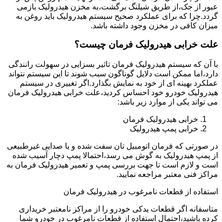
عبور از جک،از طریق شیلنگ برگشت،به مخزن هیدرولیک بازمی
گردد.چرا که برای عملکرد صحیح سیستم هیدرولیک باید روغن به
میزان کافی در مخزن وجود داشته باشد.
علت خرابی هیدرولیک فرمان چیست؟
با آن که سیستم هیدرولیک فرمان تاثیر بسزایی در سهولت رانندگی
دارد،اما ممکن است دلایل گوناگون سبب شوند تا این سیستم نتواند
عملکرد بهینه ای از خود به نمایش بگذارد.اگر تغییری در سیستم
هیدرولیک خودرو خود احساس کردید،علت خرابی هیدرولیک فرمان
می تواند یکی از موارد زیر باشد:
خرابی هیدرولیک فرمان
خرابی پمپ هیدرولیک
در صورتی که فرمان اتومبیل تان سفت شده و یا صدایی غیرطبیعی
از پمپ هیدرولیک به گوش می رسد،احتمالا پمپ دچار آسیب شده
است و لازم است تا جهت بررسی پمپ و تعمیر هیدرولیک فرمان به
مراکز فنی معتبر مراجعه نمایید.
استفاده از قطعات نامرغوب در هیدرولیک فرمان
متاسفانه اگر قطعات یدکی خودرو را از مراکز نامعتبر خریداری
کرده باشید،احتمال استفاده از قطعات نامرغوب در خودرو شما