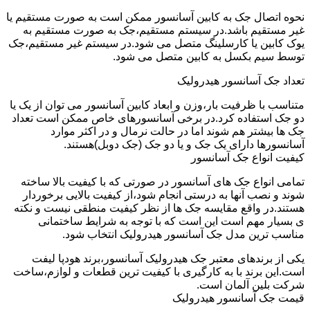
نحوه اتصال جک به کابین آسانسور ممکن است به صورت مستقیم یا
غیر مستقیم باشد.در سیستم مستقیم،جک به صورت مستقیم به
یوک کابین یا کارسلینگ متصل می شود.در سیستم غیر مستقیم،جک
توسط سیم بکسل به کابین متصل می شود.
تعداد جک آسانسور هیدرولیک
متناسب با ظرفیت بار،وزن و ابعاد کابین آسانسور می توان از یک یا
دو جک استفاده کرد.در برخی آسانسورهای خاص ممکن است تعداد
جک ها بیشتر هم شوند اما در حالت نرمال و در اکثر موارد
آسانسورها دارای یک جک و یا دو جک (جک دوبل)هستند.
کیفیت انواع جک آسانسور
تمامی انواع جک های آسانسور در صورتی که با کیفیت بالا ساخته
شوند و نصب آنها به درستی انجام شود،از کیفیت بالایی برخوردار
هستند.در واقع مقایسه جک ها از نظر کیفیت منطقی نیست و نکته
ی بسیار مهم است این است که با توجه به شرایط ساختمانی
مناسب ترین مدل جک آسانسور هیدرولیک انتخاب شود.
یکی از برندهای معتبر جک هیدرولیک آسانسور،برند هودپا لیفت
است.این برند با به کارگیری با کیفیت ترین قطعات و لوازم،ساخت
شرکت بلین آلمان است.
قیمت جک آسانسور هیدرولیک