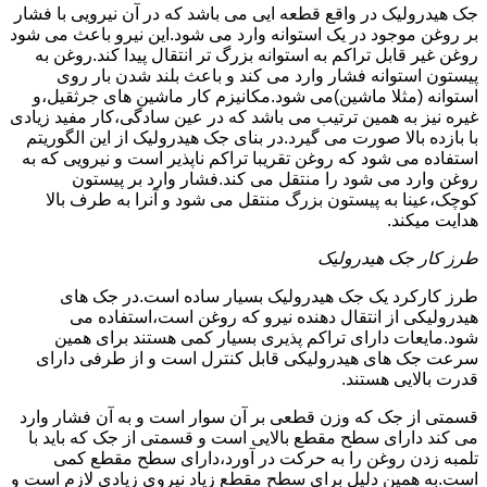
جک هیدرولیک در واقع قطعه ایی می باشد که در آن نیرویی با فشار
بر روغن موجود در یک استوانه وارد می شود.این نیرو باعث می شود
روغن غیر قابل تراکم به استوانه بزرگ تر انتقال پیدا کند.روغن به
پیستون استوانه فشار وارد می کند و باعث بلند شدن بار روی
استوانه (مثلا ماشین)می شود.مکانیزم کار ماشین های جرثقیل،و
غیره نیز به همین ترتیب می باشد که در عین سادگی،کار مفید زیادی
با بازده بالا صورت می گیرد.در بنای جک هیدرولیک از این الگوریتم
استفاده می شود که روغن تقریبا تراکم ناپذیر است و نیرویی که به
روغن وارد می شود را منتقل می کند.فشار وارد بر پیستون
کوچک،عینا به پیستون بزرگ منتقل می شود و آنرا به طرف بالا
هدایت میکند.
طرز کار جک هیدرولیک
طرز کارکرد یک جک هیدرولیک بسیار ساده است.در جک های
هیدرولیکی از انتقال دهنده نیرو که روغن است،استفاده می
شود.مایعات دارای تراکم پذیری بسیار کمی هستند برای همین
سرعت جک های هیدرولیکی قابل کنترل است و از طرفی دارای
قدرت بالایی هستند.
قسمتی از جک که وزن قطعی بر آن سوار است و به آن فشار وارد
می کند دارای سطح مقطع بالایی است و قسمتی از جک که باید با
تلمبه زدن روغن را به حرکت در آورد،دارای سطح مقطع کمی
است.به همین دلیل برای سطح مقطع زیاد نیروی زیادی لازم است و