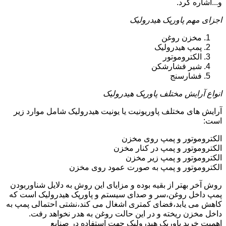
و...اشاره کرد.
اجزای مهم پاورپک هیدرولیک
مخزن روغن
پمپ هیدرولیک
الکتروموتور
شیر فشارشکن
فشارسنج
انواع آرایش مختلف پاورپک هیدرولیک
آرایش های مختلف پاوریونیت یا یونیت هیدرولیک شامل موارد زیر
است:
الکتروموتور و پمپ روی مخزن
الکتروموتور و پمپ در کنار مخزن
الکتروموتور و پمپ زیر مخزن
الکتروموتور و پمپ به صورت عمود روی مخزن
روش آخر بهتر از بقیه بوده و مزایای این روش به دلایل شناوربودن
پمپ داخل روغن،سر و صدای سیستم و پاورپک هیدرولیک است که
کاهش می یابد،فضای کمتری اشغال می کند،نشتی احتمالی پمپ به
داخل مخزن ریخته و در این حالت روغن به هدر نخواهد رفت.
اهمیت خرید پاورپک هیدرولیک جهت استفاده در صنایع