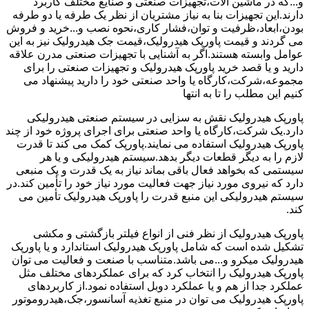
و...که در ماشین آلات،تجهیزات صنعتی و صنایع مختلف کاربرد
دارند.این تجهیزات بنا به نیاز مشتریان از نظر یک طرفه یا دو طرفه
بودن،ابعاد،ظرفیت و توان،فشار کاری،نحوه نصب و...خرید و فروش
می گردند و قیمت پاورپک هیدرولیک،قیمت جک هیدرولیک نیز به این
عوامل وابسته هستند.اگر به آشنایی با تجهیزات صنعتی مدرن علاقه
دارید و یا قصد خرید پاورپک هیدرولیک و تجهیزات صنعتی را برای
مجموعه،شرکت،کارگاه یا واحد صنعتی خود را دارید پیشنهاد می
کنیم این مطلب را تا به انتها
پاورپک هیدرولیک نقش به سزایی در سیستم صنعتی هیدرولیکی
دارد.یک شرکت،کارگاه یا واحد صنعتی برای اجرای پروژه خود از چند
پاورپک هیدرولیک استفاده می نمایند.پاورپک کمک می کند تا قدرت
لازم را به دیگر قطعات دیگر بدهد.سیستم هیدرولیکی و یا هر
سیستمی که بخواهد فعال باقی بماند نیاز به یک قدرت و یک منبعی
دارد که نیروی مورد نیاز جهت فعالیت مورد نیاز خود را تأمین کند.در
سیستم هیدرولیکی این منبع قدرت را پاورپک هیدرولیک تأمین می
کند.
پاورپک هیدرولیک از نظر فنی از انواع فیلتر بازگشتی و مکشی
تشکیل شده است که شامل پاورپک هیدرولیک استاندارد و یا پاورپک
هیدرولیک میکرو و...می باشد.متناسب با صنعت و فعالیت می توان
پاورپک هیدرولیک را انتخاب کرد که برای عملکردهای مختلف مثل
عملکرد جدا از هم و یا عملکرد دوبل استفاده نمود.از کاربردهای
پاورپک هیدرولیک می توان در منبع تغذیه آسانسور،جک،هیدروموتور