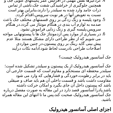
گردگیرها نقش مهمی در افزایش عمر پکینکهای گلویی جک و
همچنین جلوگیری از خراشیدگی شفت جک،ناشی از تماس
ذرات جامد وارد شده به سیلندر را دارند،بنابراین بهتر است
نسبت به تعویض آنها در هر نوبت سرویس،اقدام گردد.
وجود پلیسه و زنگ زدگی بر روی قسمتهای مختلف جک باعث
صدمه به لوازم آب بندی در هنگام مونتاژ می گردد.در هنگام
سرویس،پلیسه گیری و زنگ زدایی فراموش نشود.
در بسیاری از موارد پس ازدمونتاژ جک ها با پیستونهایی مواجه
می شویم که از نظر طراحی دارای مشکل هستند مثلا عدم
پیش بینی گاید رینگ بر روی پیستون،در چنین مواردی
اصلاحات طراحی نادرست لحاظ شود.ادامه نکات درآیند
جک آسانسور هیدرولیک چیست؟
جک آسانسور هیدرولیک از یک پیستون و سیلندر تشکیل شده است؛
سیلندر محفظه ای مستحکم و مقاوم است که قسمت خارجی آن
باید در برابر رطوبت،خوردگی و فشارهایی که وارد می شود
مقاومت داشت باشد و قسمت داخلی آن هم باید صاف و صیقلی
باشد که پیستون داخل آن جای بگیرد و امکان حرکت داشته
باشد.پادرا آسانسور قصد دارد در این مقاله به صورت مفصل درباره
جک آسانسور هیدرولیک صحبت کند،پس ما تا انتهای این مقاله همراه
باشید.
اجزای اصلی آسانسور هیدرولیک