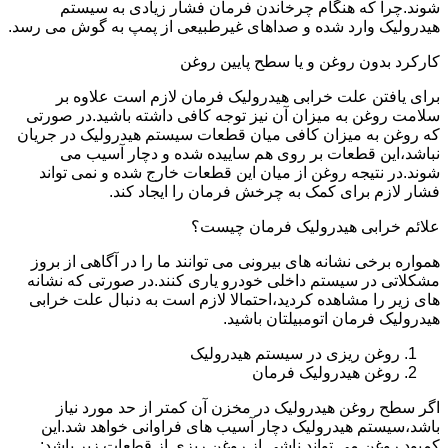
شوند.چرا که هنگام چرخاندن فرمان فشار زیادی به سیستم
هیدرولیک وارد شده و صداهای غیرطبیعی از پمپ به گوش می رسد.
کارکرد بدون روغن و یا سطح پایین روغن
برای یافتن علت خرابی هیدرولیک فرمان لازم است علاوه بر
سلامت روغن به میزان آن نیز توجه کافی داشته باشید.در صورتی
که روغن به میزان کافی میان قطعات سیستم هیدرولیک در جریان
نباشد،این قطعات بر روی هم ساییده شده و دچار آسیب می
شوند.در نتیجه روغن از میان این قطعات خارج شده و نمی تواند
فشار لازم برای کمک به چرخش فرمان را ایجاد کند.
علائم خرابی هیدرولیک فرمان چیست؟
همواره برخی نشانه های بیرونی می توانند ما را در آگاهی از بروز
مشکلاتی در سیستم داخلی خودرو یاری کنند.در صورتی که نشانه
های زیر را مشاهده کردید،احتمالا لازم است به دنبال علت خرابی
هیدرولیک فرمان اتومبیلتان باشید.
روغن ریزی در سیستم هیدرولیک
روغن هیدرولیک فرمان
اگر سطح روغن هیدرولیک در مخزن آن کمتر از حد مورد نیاز
باشد،سیستم هیدرولیک دچار آسیب های فراوانی خواهد شد.این
کمبود روغن می تواند ناشی از روغن ریزی از قطعات زیر باشد: