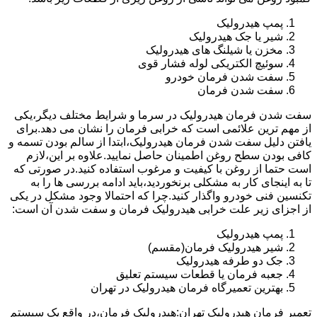
پمپ هیدرولیک
شیر یا جک هیدرولیک
مخزن یا شیلنگ های هیدرولیک
سوئیچ الکتریکی لوله فشار قوی
سفت شدن فرمان خودرو
سفت شدن فرمان
سفت شدن فرمان هیدرولیک در سرما و شرایط مختلف دیگر،یکی
از مهم ترین علائمی است که خرابی فرمان را نشان می دهد.برای
یافتن دلیل سفت شدن فرمان هیدرولیک،ابتدا از سالم بودن تسمه و
کافی بودن سطح روغن اطمینان حاصل نمایید.علاوه بر این،لازم
است حتما از روغن با کیفیت و مرغوب استفاده کنید.در صورتی که
تا به اینجای کار به مشکلی برنخوردید،باید ادامه بررسی ها را به
تکنسین فنی خودرو واگذار کنید.چرا که احتمالا وجود مشکل در یکی
از اجزای زیر علت خرابی هیدرولیک فرمان و سفت شدن آن است:
پمپ هیدرولیک
شیر هیدرولیک فرمان(مقسم)
جک دو طرفه هیدرولیک
جعبه فرمان یا قطعات سیستم تعلیق
بهترین تعمیرگاه فرمان هیدرولیک در تهران
تعمیر فرمان هیدرولیک تهران:هیدرولیک فرمان،در واقع یک سیستم