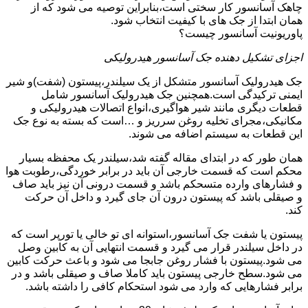
چاهک آسانسور کار سختی است،بنابراین توصیه می شود که از
همان ابتدا از جک های با کیفیت انتخاب شود.
پاوریونیت آسانسور چیست؟
اجزای تشکیل دهنده جک آسانسور هیدرولیکی
جک هیدرولیک آسانسور متشکل از یک سیلندر،پیستون (شفت)و شیر
ایمنی ترکیدگی است.همچنین جک هیدرولیک آسانسور شامل
قطعات دیگری مانند شیر هواگیری،انواع اتصالات هیدرولیکی و
مکانیکی،مجرای تخلیه روغن سرریز و …است که بسته به نوع جک
این قطعات به سیستم اضافه می شوند.
همان طور که در ابتدای مقاله گفته شد،سیلندر یک محفظه بسیار
محکم است که قسمت خارجی آن باید در برابر خوردگی،رطوبت هوا
و فشارهای وارده متسحکم باشد و قسمت درونی آن نیز باید صاف
و صیقلی باشد که پیستون درون آن جای گیرد و داخل آن حرکت
کند.
پیستون یا شفت جک آسانسور،استوانه ای تو خالی یا تورپر است که
در داخل سیلندر قرار می گیرد و قسمت انتهایی آن به کابین وصل
می شود.پیستون با فشار روغن جابجا می شود و باعث حرکت کابین
می شود.سطح خارجی پیستون باید کاملا صاف و صیقلی باشد و در
برابر فشارهایی که وارد می شود استحکام کافی را داشته باشد.