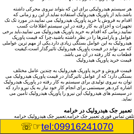
هر سیستم هیدرولیکی برای این که بتواند نیروی محرکی داشته
باشد،باید از پاورپک هیدرولیک استفاده نماید.از این رو زمانی که
اقدام به فروش یا خرید پاورپک هیدرولیک می نمایید،در مورد تک تک
تجهیزات و اجزای به کار رفته در این سیستم اطلاعات کسب
نمایید.زمانی که اقدام به خرید پاورپک هیدرولیک می نمایید،باید برخی
عوامل و پارامترها را در نظر داشته باشید،چرا که قیمت پاورپک
هیدرولیک به این عوامل بستگی زیادی دارد.یکی از مهم ترین عواملی
که می تواند در قیمت پاورپک هیدرولیک تاثیرگذار است،کیفیت
قطعات به کار رفته در آن می باشد.
قیمت خرید پاورپک هیدرولیک
قیمت فروش و خرید پاورپک هیدرولیک به چندین عامل مختلف
بستگی دارد؛ که از عوامل تاثیرگذار در قیمت پاورپک هیدرولیک می
توان به نیروی تولیدی برای سیستم به کار رفته در پاورپک هیدرولیک
اشاره کرد.هر سیستمی برای انجام کار خود نیاز به یک نیرو دارد که
در سیستم های هیدرولیک این نیرو را پاورپک هیدرولیک تأمین می
نماید.
تعمیر جک هیدرولیک در خرامه
تلفن تماس فوری
تعمیر جک خرامه,تعمیر جک هیدرولیک خرامه
وسیله‎ای که با عملکرد خود موجب بلند شدن اهرم و یا وزن سنگین
☞☏
tel:09916241070
در یک قسمت می گردد را جک هیدرولیک می نامند.جک هیدرولیک
نیاز به برق داشته و در بعضی مواقع با استفاده از روغن کار می