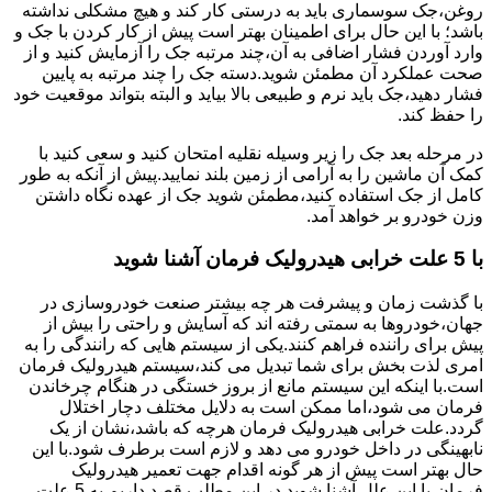
روغن،جک سوسماری باید به درستی کار کند و هیچ مشکلی نداشته
باشد؛ با این حال برای اطمینان بهتر است پیش از کار کردن با جک و
وارد آوردن فشار اضافی به آن،چند مرتبه جک را آزمایش کنید و از
صحت عملکرد آن مطمئن شوید.دسته جک را چند مرتبه به پایین
فشار دهید،جک باید نرم و طبیعی بالا بیاید و البته بتواند موقعیت خود
را حفظ کند.
در مرحله بعد جک را زیر وسیله نقلیه امتحان کنید و سعی کنید با
کمک آن ماشین را به آرامی از زمین بلند نمایید.پیش از آنکه به طور
کامل از جک استفاده کنید،مطمئن شوید جک از عهده نگاه داشتن
وزن خودرو بر خواهد آمد.
با 5 علت خرابی هیدرولیک فرمان آشنا شوید
با گذشت زمان و پیشرفت هر چه بیشتر صنعت خودروسازی در
جهان،خودروها به سمتی رفته اند که آسایش و راحتی را بیش از
پیش برای راننده فراهم کنند.یکی از سیستم هایی که رانندگی را به
امری لذت بخش برای شما تبدیل می کند،سیستم هیدرولیک فرمان
است.با اینکه این سیستم مانع از بروز خستگی در هنگام چرخاندن
فرمان می شود،اما ممکن است به دلایل مختلف دچار اختلال
گردد.علت خرابی هیدرولیک فرمان هرچه که باشد،نشان از یک
نابهینگی در داخل خودرو می دهد و لازم است برطرف شود.با این
حال بهتر است پیش از هر گونه اقدام جهت تعمیر هیدرولیک
فرمان،با این علل آشنا شوید.در این مطلب قصد داریم به 5 علت