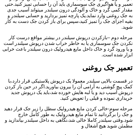
تعمیر و یا هواگیری جک سوسماری باید آن را حسابی تمیز کنید.حتی
مقدار کمی گرد و خاک و آلودگی درون سیلندر میتواند آسیب جدی
به جک روغنی وارد نماید.یک پارچه تمیز بردارید و حسابی سیلندر و
بقیه اجزای جک را تمیز کنید،سپس برای باز کردن جک دست به کار
شوید.
مرحله دوم –بازکردن درپوش سیلندر در بیشتر مواقع درست کار
نکردن جک سوسماری یا به خاطر خراب شدن درپوش سیلندر است
و یا ورود گرد و خاک داخل مایع هیدرولیک درون سیلندر باعث خرابی
ابزار شده است.
تعمیر جک روغنی
در قسمت بالایی سیلندر معمولا یک درپوش پلاستیکی قرار دارد،با
کمک پیچ گوشتی به آرامی آن را بیرون بیاورید.اگر در حین باز کردن
درپوش آسیب دید و یا لبه هایش خورده شد،باید یک درپوش جدید
خریداری نموده و قبلی را تعویض کنید.
مرحله سوم-خالی کردن مایع هیدرولیک سطل را زیر جک قرار دهید
و جک را برگردانید تا تمام مایع هیدرولیک به طور کامل خارج
شود.وقتی سیلندر کاملا خالی شد،نگاهی به داخل سیلندر بیاندازید و
مطمئن شوید هیچ آشغال و