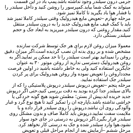
جرمی درون سیلندر وجود نداشته باشد.پمپ باد در این قسمت
میتواند به کمک شما بیاید.کمپرسور را روشن کنید و داخل سیلندر را
با فشار هوا باد بگیرید تا کاملا تمیز شود.
مرحله چهارم –تعویض مایع هیدرولیک وقتی سیلندر کاملا تمیز شد
باید با کمک قیف مایع هیدرولیک جدید را به درون سیلندر منتقل
کنید.مقدار روغنی که درون سیلندر میریزید به ابعاد جک و حجم
سیلندر بستگی دارد.
معمولا میزان روغن لازم برای هر جک توسط شرکت سازنده
مشخص شده و بر روی بدنه آن نصب گردیده است.اگر میزان دقیق
روغن را نمیدانید بهتر است سیلندر را تا حد ممکن پر نمایید.اگر به
روغن هیدرولیک دسترسی ندارید از روغن موتور ۳۰ به عنوان
جایگزین استفاده کنید ولی به خاطر داشته باشید در اولین فرصت
مجدداروغن را تعویض نموده واز روغن هیدرولیک برای پر کردن
سیلندر جک استفاده نمایید.
مرحله پنجم –تعویض درپوش سیلندر درپوش پلاستیکی را که از
بالای سیلندر جدا کرده بودید به دقت بررسی کنید،حتی اگر درپوش
جدید خریده اید،پیش از بستن؛ مطمئن شوید هیچ گونه خردگی یا
خراشی نداشته باشد.باپارچه ان را تمکیز کنید تا هیچ نوع گرد و غبار
وآلودگی روی آن نباشد.درپوش را روی سیلندر قرار داده و با
ملایمت سفت نمایید.درپوش باید کاملا صاف و بدون مشکل روی
سیلندر قرار بگیرد.اگر درپوش به درستی در جای خود سوار
نشود،هوا وارد سیلندر شده و جک به درستی کار نخواهد کرد.
مرحل ششم –آزمایش بعد از انجام مراحل قبلی و تعویض