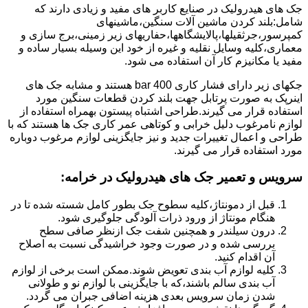
جک های هیدرولیک در صنایع کاربر های مفید و زیادی دارند که
شامل:بلند کردن ماشین آلات سنگین،ماشینهای
کمپرسور،جرثقیلها،پالایشگاهها،حفاریهای زیر زمینی،برج سازی و
معماری،کلیه وسایل نقلیه و غیره از خود این وسیله بسیار ساده و
مفید یا مکانیزم کار آن استفاده می شود.
جکهای زیر دارای فشار کاری 400 bar هستند و مشابه جک های
اینرپک به صورت پرتابل جهت بلند کردن قطعات سنگین مورد
استفاده قرار می گیرند.طراحی اشتباه پیستون بهمراه استفاده از
لوازم نامرغوب دلیل خرابی و کوتاهی عمر کاری جک ها هستند که با
طراحی و اعمال تغییرات جدید و نیز جایگزینی لوازم مرغوب دوباره
مورد استفاده قرار می گیرند.
سرویس و تعمیر جک های هیدرولیک در خرامه
:
قبل از دمونتاژ،کلیه سطوح جک بطور کامل شسته شده تا در
هنگام مونتاژ از ورود ذرات آلودگی جلوگیری شود.
درون سیلندر و همچنین شفت جک ازنظر صافی سطح
بررسی شده و در صورت وجود خراشیدگی نسبت به اصلاح
آن اقدام کنید.
کلیه لوازم آب بندی تعویض شوند.ممکن است برخی از لوازم
آب بندی سالم باشند،که با جایگزینی با لوازم نو و طولانی
شدن زمان سرویس بعدی هزینه اضافی جبران می گردد.