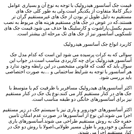
قیمت جک آسانسور هیدرولیک با توجه به نوع آن و بسیاری عوامل
دیگر کاملا متفاوت از یکدیگر است.ولی به طور کلی جک های
مستقیم به دلیل طویل تر بودن از جک های غیرمستقیم گران تر
هستند،که در عوض در جک های مستقیم هزینه های مربوط به نصب
سیم بکسل،پاراشوت و کارسلینگ ها حذف می شود.قیمت جک های
تلسکوپی آسانسور نیز از جک های تک مرحله ای بیشتر است.
کاربرد انواع جک آسانسور هیدرولیک
سوالی که به کرات پرسیده می شود این است که کدام مدل جک
آسانسور هیدرولیک برای چه کاربردی مناسب است.در جواب این
سوال باید که گفت که قانونی مشخصی در این رابطه وجود ندارد و
هر آسانسور با توجه به شرایط ساختمانی و …به صورت اختصاصی
باید بررسی شود.
اکثر آسانسورهای هیدرولیک مسافربر با ظرفیت کم یا متوسط با
جک های در کنار مستقیم کار می کنند.نوع یک جک در کنار مستقیم
نیز برای آسانسورهای خانگی دو طبقه مناسب است.
اکثر آسانسورهای خودروبر و باری نیز با سیستم جک در زیر مستقیم
اجرا می شوند.این نوع از آسانسورها در صورت عدم امکان تامین
حفره جک به روش مستقیم طراحی می شوند.آسانسورهای باری
سنگین و خودروبر با طول مسیر طولانی،اصولا با روش دو جک در
کنار مستقیم اجرا می شوند.