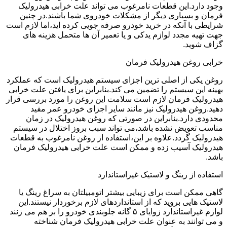
وجود دارد.این قطعات نامرغوب می تواند علت خرابی هیدرولیک
فرمان و بسیاری دیگر از مشکلات خودروی شما باشند.در چنین
شرایطی با آنکه در خرید خودرو صرفه جویی کرده اید،اما لازم است
جهت تهیه مجدد لوازم یدکی و یا تعمیر آن ها متحمل هزینه های
گزاف شوید.
خرابی روغن هیدرولیک فرمان
روغن یکی از اصلی ترین اجزای سیستم هیدرولیک است که عملکرد
بهینه این سیستم را تضمین می کند.بنابراین برای یافتن علت خرابی
هیدرولیک فرمان لازم است سلامت این روغن را مورد بررسی قرار
دهید.روغن هیدرولیک نیز مانند سایر اجزای خودرو عمر مفید
محدودی دارد.بنابراین در صورتی که روغن هیدرولیک در زمان
مناسب تعویض نشده باشد،می تواند سبب بروز اختلال در سیستم
هیدرولیک گردد.علاوه بر این،استفاده از روغن نامرغوب به قطعات
هیدرولیک آسیب زده و ممکن است علت خرابی هیدرولیک فرمان
باشد.
استفاده از رینگ و لاستیک غیراستاندارد
گاهی ممکن است برای زیبایی بیشتر اتومبیلتان به سراغ رینگ یا
لاستیک هایی بروید که از استانداردهای لازم برخوردار نیستند.این
لوازم غیراستاندارد زوایای ۵ گانه جلوبندی خودرو را بر هم می زنند
و می توانند به عنوان علت خرابی هیدرولیک فرمان شناخته