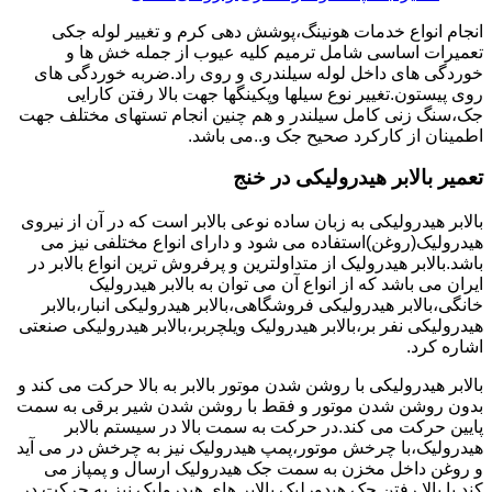
انجام انواع خدمات هونینگ،پوشش دهی کرم و تغییر لوله جکی
تعمیرات اساسی شامل ترمیم کلیه عیوب از جمله خش ها و
خوردگی های داخل لوله سیلندری و روی راد.ضربه خوردگی های
روی پیستون.تغییر نوع سیلها وپکینگها جهت بالا رفتن کارایی
جک،سنگ زنی کامل سیلندر و هم چنین انجام تستهای مختلف جهت
اطمینان از کارکرد صحیح جک و..می باشد.
تعمیر بالابر هیدرولیکی در خنج
بالابر هیدرولیکی به زبان ساده نوعی بالابر است که در آن از نیروی
هیدرولیک(روغن)استفاده می شود و دارای انواع مختلفی نیز می
باشد.بالابر هیدرولیک از متداولترین و پرفروش ترین انواع بالابر در
ایران می باشد که از انواع آن می توان به بالابر هیدرولیک
خانگی،بالابر هیدرولیکی فروشگاهی،بالابر هیدرولیکی انبار،بالابر
هیدرولیکی نفر بر،بالابر هیدرولیک ویلچربر،بالابر هیدرولیکی صنعتی
اشاره کرد.
بالابر هیدرولیکی با روشن شدن موتور بالابر به بالا حرکت می کند و
بدون روشن شدن موتور و فقط با روشن شدن شیر برقی به سمت
پایین حرکت می کند.در حرکت به سمت بالا در سیستم بالابر
هیدرولیک،با چرخش موتور،پمپ هیدرولیک نیز به چرخش در می آید
و روغن داخل مخزن به سمت جک هیدرولیک ارسال و پمپاز می
کند.با بالا رفتن جک هیدورلیک بالابر های هیدرولیک نیز به حرکت در