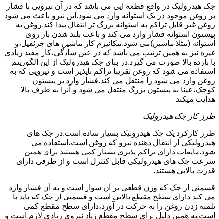
جک هیدرولیک در واقع قطعه ایی می باشد که در آن نیرویی با فشار
بر روغن موجود در یک استوانه وارد می شود.این نیرو باعث می شود
روغن غیر قابل تراکم به استوانه بزرگ تر انتقال پیدا کند.روغن به
پیستون استوانه فشار وارد می کند و باعث بلند شدن بار روی
استوانه (مثلا ماشین)می شود.مکانیزم کار ماشین های جرثقیل،و
غیره نیز به همین ترتیب می باشد که در عین سادگی،کار مفید زیادی
با بازده بالا صورت می گیرد.در بنای جک هیدرولیک از این الگوریتم
استفاده می شود که روغن تقریبا تراکم ناپذیر است و نیرویی که به
روغن وارد می شود را منتقل می کند.فشار وارد بر پیستون
کوچک،عینا به پیستون بزرگ منتقل می شود و آنرا به طرف بالا
هدایت میکند.
طرز کار جک هیدرولیک
طرز کارکرد یک جک هیدرولیک بسیار ساده است.در جک های
هیدرولیکی از انتقال دهنده نیرو که روغن است،استفاده می
شود.مایعات دارای تراکم پذیری بسیار کمی هستند برای همین
سرعت جک های هیدرولیکی قابل کنترل است و از طرفی دارای
قدرت بالایی هستند.
قسمتی از جک که وزن قطعی بر آن سوار است و به آن فشار وارد
می کند دارای سطح مقطع بالایی است و قسمتی از جک که باید با
تلمبه زدن روغن را به حرکت در آورد،دارای سطح مقطع کمی
است.به همین دلیل برای سطح مقطع زیاد نیروی زیادی لازم است و