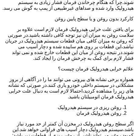
شوند.چرا که هنگام چرخاندن فرمان فشار زیادی به سیستم
هیدرولیک وارد شده و صداهای غیرطبیعی از پمپ به گوش می رسد.
کارکرد بدون روغن و یا سطح پایین روغن
برای یافتن علت خرابی هیدرولیک فرمان لازم است علاوه بر
سلامت روغن به میزان آن نیز توجه کافی داشته باشید.در صورتی
که روغن به میزان کافی میان قطعات سیستم هیدرولیک در جریان
نباشد،این قطعات بر روی هم ساییده شده و دچار آسیب می
شوند.در نتیجه روغن از میان این قطعات خارج شده و نمی تواند
فشار لازم برای کمک به چرخش فرمان را ایجاد کند.
علائم خرابی هیدرولیک فرمان چیست؟
همواره برخی نشانه های بیرونی می توانند ما را در آگاهی از بروز
مشکلاتی در سیستم داخلی خودرو یاری کنند.در صورتی که نشانه
های زیر را مشاهده کردید،احتمالا لازم است به دنبال علت خرابی
هیدرولیک فرمان اتومبیلتان باشید.
روغن ریزی در سیستم هیدرولیک
روغن هیدرولیک فرمان
اگر سطح روغن هیدرولیک در مخزن آن کمتر از حد مورد نیاز
باشد،سیستم هیدرولیک دچار آسیب های فراوانی خواهد شد.این
کمبود روغن می تواند ناشی از روغن ریزی از قطعات زیر باشد: