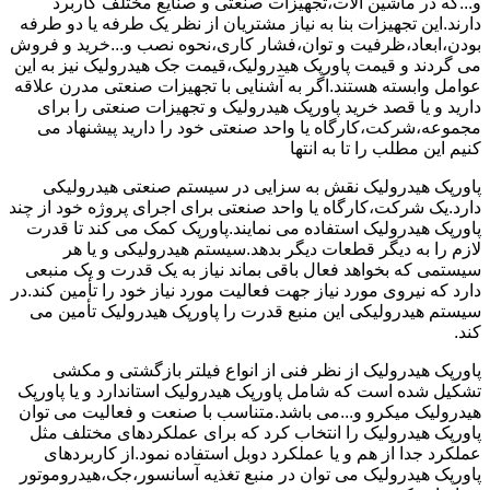
و...که در ماشین آلات،تجهیزات صنعتی و صنایع مختلف کاربرد
دارند.این تجهیزات بنا به نیاز مشتریان از نظر یک طرفه یا دو طرفه
بودن،ابعاد،ظرفیت و توان،فشار کاری،نحوه نصب و...خرید و فروش
می گردند و قیمت پاورپک هیدرولیک،قیمت جک هیدرولیک نیز به این
عوامل وابسته هستند.اگر به آشنایی با تجهیزات صنعتی مدرن علاقه
دارید و یا قصد خرید پاورپک هیدرولیک و تجهیزات صنعتی را برای
مجموعه،شرکت،کارگاه یا واحد صنعتی خود را دارید پیشنهاد می
کنیم این مطلب را تا به انتها
پاورپک هیدرولیک نقش به سزایی در سیستم صنعتی هیدرولیکی
دارد.یک شرکت،کارگاه یا واحد صنعتی برای اجرای پروژه خود از چند
پاورپک هیدرولیک استفاده می نمایند.پاورپک کمک می کند تا قدرت
لازم را به دیگر قطعات دیگر بدهد.سیستم هیدرولیکی و یا هر
سیستمی که بخواهد فعال باقی بماند نیاز به یک قدرت و یک منبعی
دارد که نیروی مورد نیاز جهت فعالیت مورد نیاز خود را تأمین کند.در
سیستم هیدرولیکی این منبع قدرت را پاورپک هیدرولیک تأمین می
کند.
پاورپک هیدرولیک از نظر فنی از انواع فیلتر بازگشتی و مکشی
تشکیل شده است که شامل پاورپک هیدرولیک استاندارد و یا پاورپک
هیدرولیک میکرو و...می باشد.متناسب با صنعت و فعالیت می توان
پاورپک هیدرولیک را انتخاب کرد که برای عملکردهای مختلف مثل
عملکرد جدا از هم و یا عملکرد دوبل استفاده نمود.از کاربردهای
پاورپک هیدرولیک می توان در منبع تغذیه آسانسور،جک،هیدروموتور