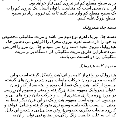
برای سطح مقطع کم نیز نیروی کمی نیاز خواهد بود.
این بدان معنی است که متناسب با توان انسان،یک نیروی کم را به
یک سطح مقطع کم وارد می کنیم تا به یک نیروی زیاد در سطح
مقطع بزرگ،غلبه کنیم.
دسته جک هیدرولیک
دسته جک نیز یک اهرم نوع دوم می باشد و مزیت مکانیکی مخصوص
به خود را دارد.دسته اهرم نیروی محرک را افزایش می دهد.بر جک
هیدرولیک نیروی مفید دسته وارد می شود و جک این نیرو را افزایش
می دهد.از این طریق مزیت مکانیکی کل دستگاه برابر مزیت
مکانیکی این دو قسمت می باشد.
مفهوم کلمه هیدرولیک
هیدرولیک در واقع از کلمه یونانی(هیدرو)شکل گرفته است و این
کلمه به معنی جریان حرکات مایعات می باشد.در قرن های گذشته
مقصود از کلمه هیدرولیک فقط آب بوده و البته بعد از گذر زمان
عنوان هیدرولیک مفهوم بیشتری گرفته و معنی و مفهوم آن بررسی
در مورد بهره برداری بیشتری از آب و حرکت دادن چرخ های آبی و
مهندسی آب بوده است.مفهوم هیدرولیک در این قرن دیگر فقط به
معنی آب نیست بلکه دامنه وسیع تری بخود گرفته و شامل قواعد و
کاربرد مایعات دیگری،بخصوص(روغن معدنی)می باشد،به این دلیل
که آب به علت خاصیت زنگ زدگی،در صنایع نمی توان از آن به