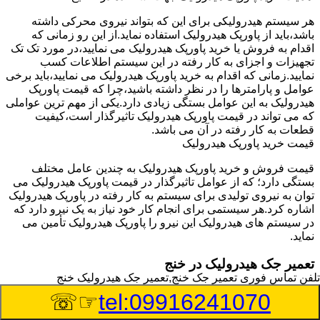
هر سیستم هیدرولیکی برای این که بتواند نیروی محرکی داشته
باشد،باید از پاورپک هیدرولیک استفاده نماید.از این رو زمانی که
اقدام به فروش یا خرید پاورپک هیدرولیک می نمایید،در مورد تک تک
تجهیزات و اجزای به کار رفته در این سیستم اطلاعات کسب
نمایید.زمانی که اقدام به خرید پاورپک هیدرولیک می نمایید،باید برخی
عوامل و پارامترها را در نظر داشته باشید،چرا که قیمت پاورپک
هیدرولیک به این عوامل بستگی زیادی دارد.یکی از مهم ترین عواملی
که می تواند در قیمت پاورپک هیدرولیک تاثیرگذار است،کیفیت
قطعات به کار رفته در آن می باشد.
قیمت خرید پاورپک هیدرولیک
قیمت فروش و خرید پاورپک هیدرولیک به چندین عامل مختلف
بستگی دارد؛ که از عوامل تاثیرگذار در قیمت پاورپک هیدرولیک می
توان به نیروی تولیدی برای سیستم به کار رفته در پاورپک هیدرولیک
اشاره کرد.هر سیستمی برای انجام کار خود نیاز به یک نیرو دارد که
در سیستم های هیدرولیک این نیرو را پاورپک هیدرولیک تأمین می
نماید.
تعمیر جک هیدرولیک در خنج
تلفن تماس فوری
تعمیر جک خنج,تعمیر جک هیدرولیک خنج
وسیله‎ای که با عملکرد خود موجب بلند شدن اهرم و یا وزن سنگین
☞☏
tel:09916241070
در یک قسمت می گردد را جک هیدرولیک می نامند.جک هیدرولیک
نیاز به برق داشته و در بعضی مواقع با استفاده از روغن کار می