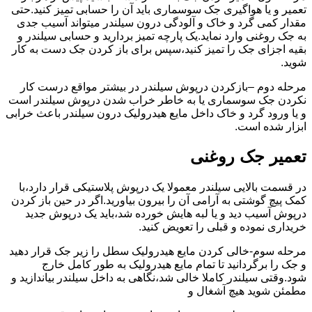
تعمیر و یا هواگیری جک سوسماری باید آن را حسابی تمیز کنید.حتی
مقدار کمی گرد و خاک و آلودگی درون سیلندر میتواند آسیب جدی
به جک روغنی وارد نماید.یک پارچه تمیز بردارید و حسابی سیلندر و
بقیه اجزای جک را تمیز کنید،سپس برای باز کردن جک دست به کار
شوید.
مرحله دوم –بازکردن درپوش سیلندر در بیشتر مواقع درست کار
نکردن جک سوسماری یا به خاطر خراب شدن درپوش سیلندر است
و یا ورود گرد و خاک داخل مایع هیدرولیک درون سیلندر باعث خرابی
ابزار شده است.
تعمیر جک روغنی
در قسمت بالایی سیلندر معمولا یک درپوش پلاستیکی قرار دارد،با
کمک پیچ گوشتی به آرامی آن را بیرون بیاورید.اگر در حین باز کردن
درپوش آسیب دید و یا لبه هایش خورده شد،باید یک درپوش جدید
خریداری نموده و قبلی را تعویض کنید.
مرحله سوم-خالی کردن مایع هیدرولیک سطل را زیر جک قرار دهید
و جک را برگردانید تا تمام مایع هیدرولیک به طور کامل خارج
شود.وقتی سیلندر کاملا خالی شد،نگاهی به داخل سیلندر بیاندازید و
مطمئن شوید هیچ آشغال و