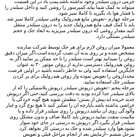
جرمی درون سیلندر وجود نداشته باشد.پمپ باد در این قسمت
میتواند به کمک شما بیاید.کمپرسور را روشن کنید و داخل سیلندر را
با فشار هوا باد بگیرید تا کاملا تمیز شود.
مرحله چهارم –تعویض مایع هیدرولیک وقتی سیلندر کاملا تمیز شد
باید با کمک قیف مایع هیدرولیک جدید را به درون سیلندر منتقل
کنید.مقدار روغنی که درون سیلندر میریزید به ابعاد جک و حجم
سیلندر بستگی دارد.
معمولا میزان روغن لازم برای هر جک توسط شرکت سازنده
مشخص شده و بر روی بدنه آن نصب گردیده است.اگر میزان دقیق
روغن را نمیدانید بهتر است سیلندر را تا حد ممکن پر نمایید.اگر به
روغن هیدرولیک دسترسی ندارید از روغن موتور ۳۰ به عنوان
جایگزین استفاده کنید ولی به خاطر داشته باشید در اولین فرصت
مجدداروغن را تعویض نموده واز روغن هیدرولیک برای پر کردن
سیلندر جک استفاده نمایید.
مرحله پنجم –تعویض درپوش سیلندر درپوش پلاستیکی را که از
بالای سیلندر جدا کرده بودید به دقت بررسی کنید،حتی اگر درپوش
جدید خریده اید،پیش از بستن؛ مطمئن شوید هیچ گونه خردگی یا
خراشی نداشته باشد.باپارچه ان را تمکیز کنید تا هیچ نوع گرد و غبار
وآلودگی روی آن نباشد.درپوش را روی سیلندر قرار داده و با
ملایمت سفت نمایید.درپوش باید کاملا صاف و بدون مشکل روی
سیلندر قرار بگیرد.اگر درپوش به درستی در جای خود سوار
نشود،هوا وارد سیلندر شده و جک به درستی کار نخواهد کرد.
مرحل ششم –آزمایش بعد از انجام مراحل قبلی و تعویض