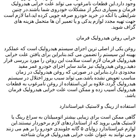
وجود دارد.این قطعات نامرغوب می تواند علت خرابی هیدرولیک
فرمان و بسیاری دیگر از مشکلات خودروی شما باشند.در چنین
شرایطی با آنکه در خرید خودرو صرفه جویی کرده اید،اما لازم است
جهت تهیه مجدد لوازم یدکی و یا تعمیر آن ها متحمل هزینه های
گزاف شوید.
خرابی روغن هیدرولیک فرمان
روغن یکی از اصلی ترین اجزای سیستم هیدرولیک است که عملکرد
بهینه این سیستم را تضمین می کند.بنابراین برای یافتن علت خرابی
هیدرولیک فرمان لازم است سلامت این روغن را مورد بررسی قرار
دهید.روغن هیدرولیک نیز مانند سایر اجزای خودرو عمر مفید
محدودی دارد.بنابراین در صورتی که روغن هیدرولیک در زمان
مناسب تعویض نشده باشد،می تواند سبب بروز اختلال در سیستم
هیدرولیک گردد.علاوه بر این،استفاده از روغن نامرغوب به قطعات
هیدرولیک آسیب زده و ممکن است علت خرابی هیدرولیک فرمان
باشد.
استفاده از رینگ و لاستیک غیراستاندارد
گاهی ممکن است برای زیبایی بیشتر اتومبیلتان به سراغ رینگ یا
لاستیک هایی بروید که از استانداردهای لازم برخوردار نیستند.این
لوازم غیراستاندارد زوایای ۵ گانه جلوبندی خودرو را بر هم می زنند
و می توانند به عنوان علت خرابی هیدرولیک فرمان شناخته