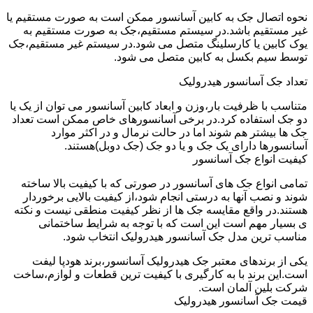
نحوه اتصال جک به کابین آسانسور ممکن است به صورت مستقیم یا
غیر مستقیم باشد.در سیستم مستقیم،جک به صورت مستقیم به
یوک کابین یا کارسلینگ متصل می شود.در سیستم غیر مستقیم،جک
توسط سیم بکسل به کابین متصل می شود.
تعداد جک آسانسور هیدرولیک
متناسب با ظرفیت بار،وزن و ابعاد کابین آسانسور می توان از یک یا
دو جک استفاده کرد.در برخی آسانسورهای خاص ممکن است تعداد
جک ها بیشتر هم شوند اما در حالت نرمال و در اکثر موارد
آسانسورها دارای یک جک و یا دو جک (جک دوبل)هستند.
کیفیت انواع جک آسانسور
تمامی انواع جک های آسانسور در صورتی که با کیفیت بالا ساخته
شوند و نصب آنها به درستی انجام شود،از کیفیت بالایی برخوردار
هستند.در واقع مقایسه جک ها از نظر کیفیت منطقی نیست و نکته
ی بسیار مهم است این است که با توجه به شرایط ساختمانی
مناسب ترین مدل جک آسانسور هیدرولیک انتخاب شود.
یکی از برندهای معتبر جک هیدرولیک آسانسور،برند هودپا لیفت
است.این برند با به کارگیری با کیفیت ترین قطعات و لوازم،ساخت
شرکت بلین آلمان است.
قیمت جک آسانسور هیدرولیک