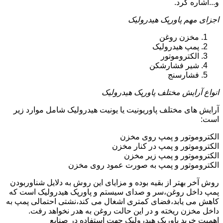
و...اشاره کرد.
اجزای مهم پاورپک هیدرولیک
مخزن روغن
پمپ هیدرولیک
الکتروموتور
شیر فشارشکن
فشارسنج
انواع آرایش مختلف پاورپک هیدرولیک
آرایش های مختلف پاوریونیت یا یونیت هیدرولیک شامل موارد زیر
است:
الکتروموتور و پمپ روی مخزن
الکتروموتور و پمپ در کنار مخزن
الکتروموتور و پمپ زیر مخزن
الکتروموتور و پمپ به صورت عمود روی مخزن
روش آخر بهتر از بقیه بوده و مزایای این روش به دلایل شناوربودن
پمپ داخل روغن،سر و صدای سیستم و پاورپک هیدرولیک است که
کاهش می یابد،فضای کمتری اشغال می کند،نشتی احتمالی پمپ به
داخل مخزن ریخته و در این حالت روغن به هدر نخواهد رفت.
اهمیت خرید پاورپک هیدرولیک جهت استفاده در صنایع