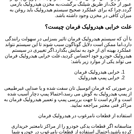
عبور از جک،از طریق شیلنگ برگشت،به مخزن هیدرولیک بازمی
گردد.چرا که برای عملکرد صحیح سیستم هیدرولیک باید روغن به
میزان کافی در مخزن وجود داشته باشد.
علت خرابی هیدرولیک فرمان چیست؟
با آن که سیستم هیدرولیک فرمان تاثیر بسزایی در سهولت رانندگی
دارد،اما ممکن است دلایل گوناگون سبب شوند تا این سیستم نتواند
عملکرد بهینه ای از خود به نمایش بگذارد.اگر تغییری در سیستم
هیدرولیک خودرو خود احساس کردید،علت خرابی هیدرولیک فرمان
می تواند یکی از موارد زیر باشد:
خرابی هیدرولیک فرمان
خرابی پمپ هیدرولیک
در صورتی که فرمان اتومبیل تان سفت شده و یا صدایی غیرطبیعی
از پمپ هیدرولیک به گوش می رسد،احتمالا پمپ دچار آسیب شده
است و لازم است تا جهت بررسی پمپ و تعمیر هیدرولیک فرمان به
مراکز فنی معتبر مراجعه نمایید.
استفاده از قطعات نامرغوب در هیدرولیک فرمان
متاسفانه اگر قطعات یدکی خودرو را از مراکز نامعتبر خریداری
کرده باشید،احتمال استفاده از قطعات نامرغوب در خودرو شما