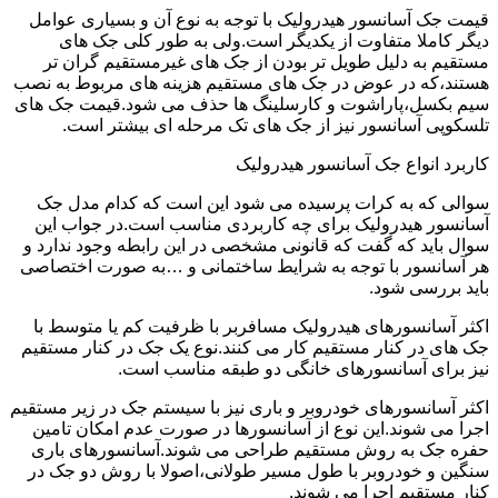
قیمت جک آسانسور هیدرولیک با توجه به نوع آن و بسیاری عوامل
دیگر کاملا متفاوت از یکدیگر است.ولی به طور کلی جک های
مستقیم به دلیل طویل تر بودن از جک های غیرمستقیم گران تر
هستند،که در عوض در جک های مستقیم هزینه های مربوط به نصب
سیم بکسل،پاراشوت و کارسلینگ ها حذف می شود.قیمت جک های
تلسکوپی آسانسور نیز از جک های تک مرحله ای بیشتر است.
کاربرد انواع جک آسانسور هیدرولیک
سوالی که به کرات پرسیده می شود این است که کدام مدل جک
آسانسور هیدرولیک برای چه کاربردی مناسب است.در جواب این
سوال باید که گفت که قانونی مشخصی در این رابطه وجود ندارد و
هر آسانسور با توجه به شرایط ساختمانی و …به صورت اختصاصی
باید بررسی شود.
اکثر آسانسورهای هیدرولیک مسافربر با ظرفیت کم یا متوسط با
جک های در کنار مستقیم کار می کنند.نوع یک جک در کنار مستقیم
نیز برای آسانسورهای خانگی دو طبقه مناسب است.
اکثر آسانسورهای خودروبر و باری نیز با سیستم جک در زیر مستقیم
اجرا می شوند.این نوع از آسانسورها در صورت عدم امکان تامین
حفره جک به روش مستقیم طراحی می شوند.آسانسورهای باری
سنگین و خودروبر با طول مسیر طولانی،اصولا با روش دو جک در
کنار مستقیم اجرا می شوند.