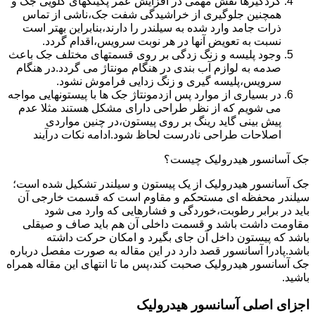
گردگیرها نقش مهمی در افزایش عمر پکینکهای گلویی جک و
همچنین جلوگیری از خراشیدگی شفت جک،ناشی از تماس
ذرات جامد وارد شده به سیلندر را دارند،بنابراین بهتر است
نسبت به تعویض آنها در هر نوبت سرویس،اقدام گردد.
وجود پلیسه و زنگ زدگی بر روی قسمتهای مختلف جک باعث
صدمه به لوازم آب بندی در هنگام مونتاژ می گردد.در هنگام
سرویس،پلیسه گیری و زنگ زدایی فراموش نشود.
در بسیاری از موارد پس ازدمونتاژ جک ها با پیستونهایی مواجه
می شویم که از نظر طراحی دارای مشکل هستند مثلا عدم
پیش بینی گاید رینگ بر روی پیستون،در چنین مواردی
اصلاحات طراحی نادرست لحاظ شود.ادامه نکات درآیند
جک آسانسور هیدرولیک چیست؟
جک آسانسور هیدرولیک از یک پیستون و سیلندر تشکیل شده است؛
سیلندر محفظه ای مستحکم و مقاوم است که قسمت خارجی آن
باید در برابر رطوبت،خوردگی و فشارهایی که وارد می شود
مقاومت داشت باشد و قسمت داخلی آن هم باید صاف و صیقلی
باشد که پیستون داخل آن جای بگیرد و امکان حرکت داشته
باشد.پادرا آسانسور قصد دارد در این مقاله به صورت مفصل درباره
جک آسانسور هیدرولیک صحبت کند،پس ما تا انتهای این مقاله همراه
باشید.
اجزای اصلی آسانسور هیدرولیک