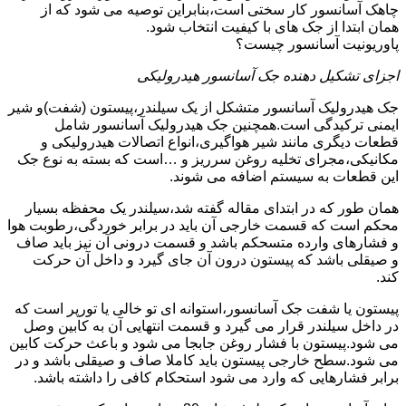
چاهک آسانسور کار سختی است،بنابراین توصیه می شود که از
همان ابتدا از جک های با کیفیت انتخاب شود.
پاوریونیت آسانسور چیست؟
اجزای تشکیل دهنده جک آسانسور هیدرولیکی
جک هیدرولیک آسانسور متشکل از یک سیلندر،پیستون (شفت)و شیر
ایمنی ترکیدگی است.همچنین جک هیدرولیک آسانسور شامل
قطعات دیگری مانند شیر هواگیری،انواع اتصالات هیدرولیکی و
مکانیکی،مجرای تخلیه روغن سرریز و …است که بسته به نوع جک
این قطعات به سیستم اضافه می شوند.
همان طور که در ابتدای مقاله گفته شد،سیلندر یک محفظه بسیار
محکم است که قسمت خارجی آن باید در برابر خوردگی،رطوبت هوا
و فشارهای وارده متسحکم باشد و قسمت درونی آن نیز باید صاف
و صیقلی باشد که پیستون درون آن جای گیرد و داخل آن حرکت
کند.
پیستون یا شفت جک آسانسور،استوانه ای تو خالی یا تورپر است که
در داخل سیلندر قرار می گیرد و قسمت انتهایی آن به کابین وصل
می شود.پیستون با فشار روغن جابجا می شود و باعث حرکت کابین
می شود.سطح خارجی پیستون باید کاملا صاف و صیقلی باشد و در
برابر فشارهایی که وارد می شود استحکام کافی را داشته باشد.