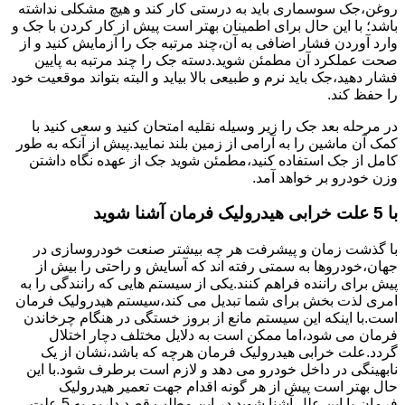
روغن،جک سوسماری باید به درستی کار کند و هیچ مشکلی نداشته
باشد؛ با این حال برای اطمینان بهتر است پیش از کار کردن با جک و
وارد آوردن فشار اضافی به آن،چند مرتبه جک را آزمایش کنید و از
صحت عملکرد آن مطمئن شوید.دسته جک را چند مرتبه به پایین
فشار دهید،جک باید نرم و طبیعی بالا بیاید و البته بتواند موقعیت خود
را حفظ کند.
در مرحله بعد جک را زیر وسیله نقلیه امتحان کنید و سعی کنید با
کمک آن ماشین را به آرامی از زمین بلند نمایید.پیش از آنکه به طور
کامل از جک استفاده کنید،مطمئن شوید جک از عهده نگاه داشتن
وزن خودرو بر خواهد آمد.
با 5 علت خرابی هیدرولیک فرمان آشنا شوید
با گذشت زمان و پیشرفت هر چه بیشتر صنعت خودروسازی در
جهان،خودروها به سمتی رفته اند که آسایش و راحتی را بیش از
پیش برای راننده فراهم کنند.یکی از سیستم هایی که رانندگی را به
امری لذت بخش برای شما تبدیل می کند،سیستم هیدرولیک فرمان
است.با اینکه این سیستم مانع از بروز خستگی در هنگام چرخاندن
فرمان می شود،اما ممکن است به دلایل مختلف دچار اختلال
گردد.علت خرابی هیدرولیک فرمان هرچه که باشد،نشان از یک
نابهینگی در داخل خودرو می دهد و لازم است برطرف شود.با این
حال بهتر است پیش از هر گونه اقدام جهت تعمیر هیدرولیک
فرمان،با این علل آشنا شوید.در این مطلب قصد داریم به 5 علت