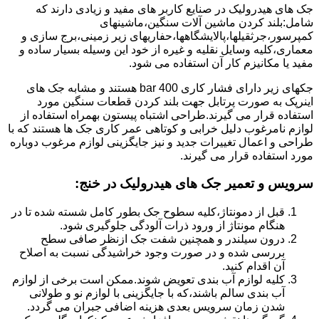
جک های هیدرولیک در صنایع کاربر های مفید و زیادی دارند که
شامل:بلند کردن ماشین آلات سنگین،ماشینهای
کمپرسور،جرثقیلها،پالایشگاهها،حفاریهای زیر زمینی،برج سازی و
معماری،کلیه وسایل نقلیه و غیره از خود این وسیله بسیار ساده و
مفید یا مکانیزم کار آن استفاده می شود.
جکهای زیر دارای فشار کاری 400 bar هستند و مشابه جک های
اینرپک به صورت پرتابل جهت بلند کردن قطعات سنگین مورد
استفاده قرار می گیرند.طراحی اشتباه پیستون بهمراه استفاده از
لوازم نامرغوب دلیل خرابی و کوتاهی عمر کاری جک ها هستند که با
طراحی و اعمال تغییرات جدید و نیز جایگزینی لوازم مرغوب دوباره
مورد استفاده قرار می گیرند.
سرویس و تعمیر جک های هیدرولیک در خنج
:
قبل از دمونتاژ،کلیه سطوح جک بطور کامل شسته شده تا در
هنگام مونتاژ از ورود ذرات آلودگی جلوگیری شود.
درون سیلندر و همچنین شفت جک ازنظر صافی سطح
بررسی شده و در صورت وجود خراشیدگی نسبت به اصلاح
آن اقدام کنید.
کلیه لوازم آب بندی تعویض شوند.ممکن است برخی از لوازم
آب بندی سالم باشند،که با جایگزینی با لوازم نو و طولانی
شدن زمان سرویس بعدی هزینه اضافی جبران می گردد.