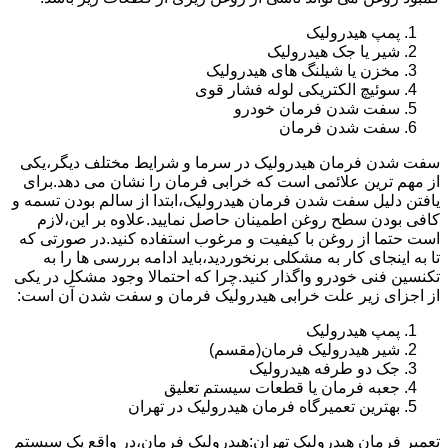
پمپ هیدرولیک
شیر یا جک هیدرولیک
مخزن یا شیلنگ های هیدرولیک
سوئیچ الکتریکی لوله فشار قوی
سفت شدن فرمان خودرو
سفت شدن فرمان
سفت شدن فرمان هیدرولیک در سرما و شرایط مختلف دیگر،یکی
از مهم ترین علائمی است که خرابی فرمان را نشان می دهد.برای
یافتن دلیل سفت شدن فرمان هیدرولیک،ابتدا از سالم بودن تسمه و
کافی بودن سطح روغن اطمینان حاصل نمایید.علاوه بر این،لازم
است حتما از روغن با کیفیت و مرغوب استفاده کنید.در صورتی که
تا به اینجای کار به مشکلی برنخوردید،باید ادامه بررسی ها را به
تکنسین فنی خودرو واگذار کنید.چرا که احتمالا وجود مشکل در یکی
از اجزای زیر علت خرابی هیدرولیک فرمان و سفت شدن آن است:
پمپ هیدرولیک
شیر هیدرولیک فرمان(مقسم)
جک دو طرفه هیدرولیک
جعبه فرمان یا قطعات سیستم تعلیق
بهترین تعمیرگاه فرمان هیدرولیک در تهران
تعمیر فرمان هیدرولیک تهران:هیدرولیک فرمان،در واقع یک سیستم