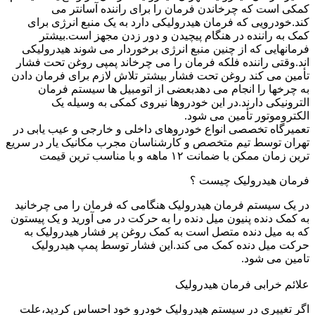
کمکی است که چرخاندن فرمان را برای راننده آسانتر می
کند.خودرویی که فرمان هیدرولیکی دارد به یک منبع انرژی برای
کمک به راننده در هنگام پیچیدن و دور زدن مجهز است.بیشتر
فرمانهایی که از چنین منبع انرژی برخوردار می شوند هیدرولیکی
اند.وقتی راننده فلکه فرمان را می چرخاند پمپی روغن تحت فشار
تأمین می کند روغن تحت فشار بیشتر تلاش لازم برای فرمان دادن
به چرخها را انجام می دهدبعضی از اتومبیل ها سیستم فرمان
الترونیکی دارند.در این خودروها نیروی کمکی به وسیله یک
الکتروموتور تأمین می شود.
تعمیرگاه تخصصی انواع خودروهای داخلی و خارجی و عیب یابی در
تهران توسط تیم متخصص و کارشناسان مجرب مکانیک یار در سریع
ترین زمان ممکن با ضمانت ۱۲ ماهه و با مناسب ترین قیمت
فرمان هیدرولیک چیست ؟
در یک سیستم فرمان هیدرولیک هنگامی که فرمان را می چرخانید
به کمک دنده پنیون میل دنده را به حرکت در می آورید و یک پیستون
که به میل دنده متصل است به کمک روغن پر فشار هیدرولیک به
حرکت میل دنده کمک می کند.این فشار توسط پمپ هیدرولیک
تامین می شود.
علائم خرابی فرمان هیدرولیک
اگر تغییری در سیستم هیدرولیک خودرو خود احساس کردید،علت