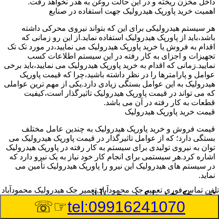
داخل مخزن ریخته و در این حالت روغن به هدر نخواهد رفت.
اهمیت خرید پاورپک هیدرولیک جهت استفاده در صنایع
هر سیستم هیدرولیکی برای این که بتواند نیروی محرکی داشته
باشد،باید از پاورپک هیدرولیک استفاده نماید.از این رو زمانی که
اقدام به فروش یا خرید پاورپک هیدرولیک می نمایید،در مورد تک تک
تجهیزات و اجزای به کار رفته در این سیستم اطلاعات کسب
نمایید.زمانی که اقدام به خرید پاورپک هیدرولیک می نمایید،باید برخی
عوامل و پارامترها را در نظر داشته باشید،چرا که قیمت پاورپک
هیدرولیک به این عوامل بستگی زیادی دارد.یکی از مهم ترین عواملی
که می تواند در قیمت پاورپک هیدرولیک تاثیرگذار است،کیفیت
قطعات به کار رفته در آن می باشد.
قیمت خرید پاورپک هیدرولیک
قیمت فروش و خرید پاورپک هیدرولیک به چندین عامل مختلف
بستگی دارد؛ که از عوامل تاثیرگذار در قیمت پاورپک هیدرولیک می
توان به نیروی تولیدی برای سیستم به کار رفته در پاورپک هیدرولیک
اشاره کرد.هر سیستمی برای انجام کار خود نیاز به یک نیرو دارد که
در سیستم های هیدرولیک این نیرو را پاورپک هیدرولیک تأمین می
نماید.
تلفن تماس فوری
تعمیر جک محمودآباد,تعمیر جک هیدرولیک محمودآباد
تعمیر جک هیدرولیک در محمودآباد
☞☏
tel:09916241070
وسیله‎ای که با عملکرد خود موجب بلند شدن اهرم و یا وزن سنگین