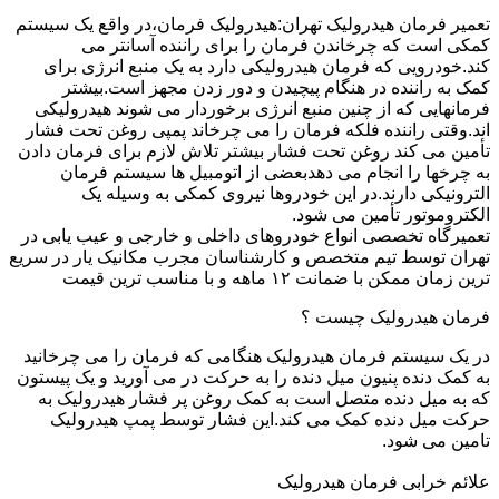
تعمیر فرمان هیدرولیک تهران:هیدرولیک فرمان،در واقع یک سیستم
کمکی است که چرخاندن فرمان را برای راننده آسانتر می
کند.خودرویی که فرمان هیدرولیکی دارد به یک منبع انرژی برای
کمک به راننده در هنگام پیچیدن و دور زدن مجهز است.بیشتر
فرمانهایی که از چنین منبع انرژی برخوردار می شوند هیدرولیکی
اند.وقتی راننده فلکه فرمان را می چرخاند پمپی روغن تحت فشار
تأمین می کند روغن تحت فشار بیشتر تلاش لازم برای فرمان دادن
به چرخها را انجام می دهدبعضی از اتومبیل ها سیستم فرمان
الترونیکی دارند.در این خودروها نیروی کمکی به وسیله یک
الکتروموتور تأمین می شود.
تعمیرگاه تخصصی انواع خودروهای داخلی و خارجی و عیب یابی در
تهران توسط تیم متخصص و کارشناسان مجرب مکانیک یار در سریع
ترین زمان ممکن با ضمانت ۱۲ ماهه و با مناسب ترین قیمت
فرمان هیدرولیک چیست ؟
در یک سیستم فرمان هیدرولیک هنگامی که فرمان را می چرخانید
به کمک دنده پنیون میل دنده را به حرکت در می آورید و یک پیستون
که به میل دنده متصل است به کمک روغن پر فشار هیدرولیک به
حرکت میل دنده کمک می کند.این فشار توسط پمپ هیدرولیک
تامین می شود.
علائم خرابی فرمان هیدرولیک