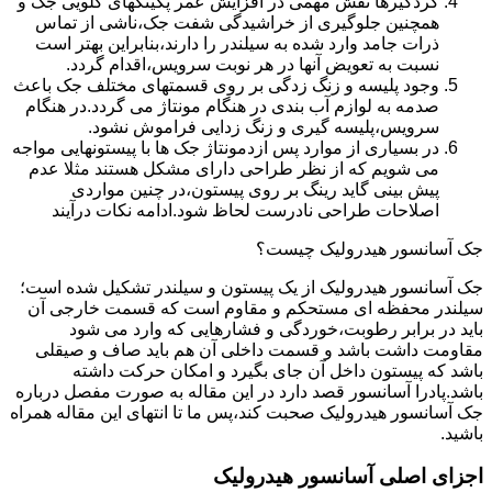
گردگیرها نقش مهمی در افزایش عمر پکینکهای گلویی جک و
همچنین جلوگیری از خراشیدگی شفت جک،ناشی از تماس
ذرات جامد وارد شده به سیلندر را دارند،بنابراین بهتر است
نسبت به تعویض آنها در هر نوبت سرویس،اقدام گردد.
وجود پلیسه و زنگ زدگی بر روی قسمتهای مختلف جک باعث
صدمه به لوازم آب بندی در هنگام مونتاژ می گردد.در هنگام
سرویس،پلیسه گیری و زنگ زدایی فراموش نشود.
در بسیاری از موارد پس ازدمونتاژ جک ها با پیستونهایی مواجه
می شویم که از نظر طراحی دارای مشکل هستند مثلا عدم
پیش بینی گاید رینگ بر روی پیستون،در چنین مواردی
اصلاحات طراحی نادرست لحاظ شود.ادامه نکات درآیند
جک آسانسور هیدرولیک چیست؟
جک آسانسور هیدرولیک از یک پیستون و سیلندر تشکیل شده است؛
سیلندر محفظه ای مستحکم و مقاوم است که قسمت خارجی آن
باید در برابر رطوبت،خوردگی و فشارهایی که وارد می شود
مقاومت داشت باشد و قسمت داخلی آن هم باید صاف و صیقلی
باشد که پیستون داخل آن جای بگیرد و امکان حرکت داشته
باشد.پادرا آسانسور قصد دارد در این مقاله به صورت مفصل درباره
جک آسانسور هیدرولیک صحبت کند،پس ما تا انتهای این مقاله همراه
باشید.
اجزای اصلی آسانسور هیدرولیک