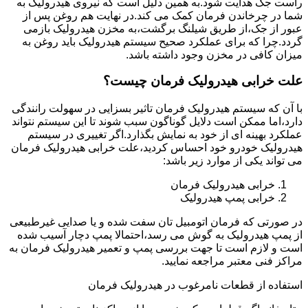
راست جک هدایت شود.به همین دلیل است که نیروی هیدرولیک به
شما در چرخاندن فرمان کمک می کند.در نهایت هم روغن پس از
عبور از جک،از طریق شیلنگ برگشت،به مخزن هیدرولیک بازمی
گردد.چرا که برای عملکرد صحیح سیستم هیدرولیک باید روغن به
میزان کافی در مخزن وجود داشته باشد.
علت خرابی هیدرولیک فرمان چیست؟
با آن که سیستم هیدرولیک فرمان تاثیر بسزایی در سهولت رانندگی
دارد،اما ممکن است دلایل گوناگون سبب شوند تا این سیستم نتواند
عملکرد بهینه ای از خود به نمایش بگذارد.اگر تغییری در سیستم
هیدرولیک خودرو خود احساس کردید،علت خرابی هیدرولیک فرمان
می تواند یکی از موارد زیر باشد:
خرابی هیدرولیک فرمان
خرابی پمپ هیدرولیک
در صورتی که فرمان اتومبیل تان سفت شده و یا صدایی غیرطبیعی
از پمپ هیدرولیک به گوش می رسد،احتمالا پمپ دچار آسیب شده
است و لازم است تا جهت بررسی پمپ و تعمیر هیدرولیک فرمان به
مراکز فنی معتبر مراجعه نمایید.
استفاده از قطعات نامرغوب در هیدرولیک فرمان