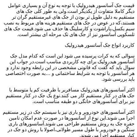
قیمت جک آسانسور هیدرولیک با توجه به نوع آن و بسیاری عوامل
دیگر کاملا متفاوت از یکدیگر است.ولی به طور کلی جک های
مستقیم به دلیل طویل تر بودن از جک های غیرمستقیم گران تر
هستند،که در عوض در جک های مستقیم هزینه های مربوط به نصب
سیم بکسل،پاراشوت و کارسلینگ ها حذف می شود.قیمت جک های
تلسکوپی آسانسور نیز از جک های تک مرحله ای بیشتر است.
کاربرد انواع جک آسانسور هیدرولیک
سوالی که به کرات پرسیده می شود این است که کدام مدل جک
آسانسور هیدرولیک برای چه کاربردی مناسب است.در جواب این
سوال باید که گفت که قانونی مشخصی در این رابطه وجود ندارد و
هر آسانسور با توجه به شرایط ساختمانی و …به صورت اختصاصی
باید بررسی شود.
اکثر آسانسورهای هیدرولیک مسافربر با ظرفیت کم یا متوسط با
جک های در کنار مستقیم کار می کنند.نوع یک جک در کنار مستقیم
نیز برای آسانسورهای خانگی دو طبقه مناسب است.
اکثر آسانسورهای خودروبر و باری نیز با سیستم جک در زیر مستقیم
اجرا می شوند.این نوع از آسانسورها در صورت عدم امکان تامین
حفره جک به روش مستقیم طراحی می شوند.آسانسورهای باری
سنگین و خودروبر با طول مسیر طولانی،اصولا با روش دو جک در
کنار مستقیم اجرا می شوند.