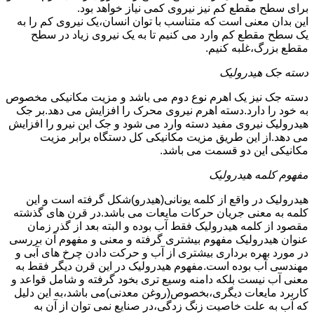
برای سطح مقطع کم نیز نیروی کمی نیاز خواهد بود.
این بدان معنی است که متناسب با توان انسان،یک نیروی کم را به
یک سطح مقطع کم وارد می کنیم تا به یک نیروی زیاد در سطح
مقطع بزرگ،غلبه کنیم.
دسته جک هیدرولیک
دسته جک نیز یک اهرم نوع دوم می باشد و مزیت مکانیکی مخصوص
به خود را دارد.دسته اهرم نیروی محرک را افزایش می دهد.بر جک
هیدرولیک نیروی مفید دسته وارد می شود و جک این نیرو را افزایش
می دهد.از این طریق مزیت مکانیکی کل دستگاه برابر مزیت
مکانیکی این دو قسمت می باشد.
مفهوم کلمه هیدرولیک
هیدرولیک در واقع از کلمه یونانی(هیدرو)شکل گرفته است و این
کلمه به معنی جریان حرکات مایعات می باشد.در قرن های گذشته
مقصود از کلمه هیدرولیک فقط آب بوده و البته بعد از گذر زمان
عنوان هیدرولیک مفهوم بیشتری گرفته و معنی و مفهوم آن بررسی
در مورد بهره برداری بیشتری از آب و حرکت دادن چرخ های آبی و
مهندسی آب بوده است.مفهوم هیدرولیک در این قرن دیگر فقط به
معنی آب نیست بلکه دامنه وسیع تری بخود گرفته و شامل قواعد و
کاربرد مایعات دیگری،بخصوص(روغن معدنی)می باشد،به این دلیل
که آب به علت خاصیت زنگ زدگی،در صنایع نمی توان از آن به