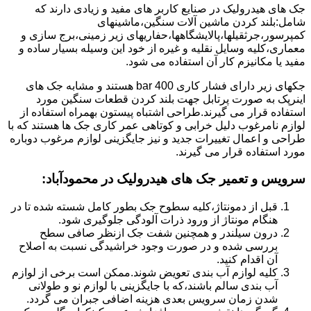
جک های هیدرولیک در صنایع کاربر های مفید و زیادی دارند که
شامل:بلند کردن ماشین آلات سنگین،ماشینهای
کمپرسور،جرثقیلها،پالایشگاهها،حفاریهای زیر زمینی،برج سازی و
معماری،کلیه وسایل نقلیه و غیره از خود این وسیله بسیار ساده و
مفید یا مکانیزم کار آن استفاده می شود.
جکهای زیر دارای فشار کاری 400 bar هستند و مشابه جک های
اینرپک به صورت پرتابل جهت بلند کردن قطعات سنگین مورد
استفاده قرار می گیرند.طراحی اشتباه پیستون بهمراه استفاده از
لوازم نامرغوب دلیل خرابی و کوتاهی عمر کاری جک ها هستند که با
طراحی و اعمال تغییرات جدید و نیز جایگزینی لوازم مرغوب دوباره
مورد استفاده قرار می گیرند.
سرویس و تعمیر جک های هیدرولیک در محمودآباد
:
قبل از دمونتاژ،کلیه سطوح جک بطور کامل شسته شده تا در
هنگام مونتاژ از ورود ذرات آلودگی جلوگیری شود.
درون سیلندر و همچنین شفت جک ازنظر صافی سطح
بررسی شده و در صورت وجود خراشیدگی نسبت به اصلاح
آن اقدام کنید.
کلیه لوازم آب بندی تعویض شوند.ممکن است برخی از لوازم
آب بندی سالم باشند،که با جایگزینی با لوازم نو و طولانی
شدن زمان سرویس بعدی هزینه اضافی جبران می گردد.