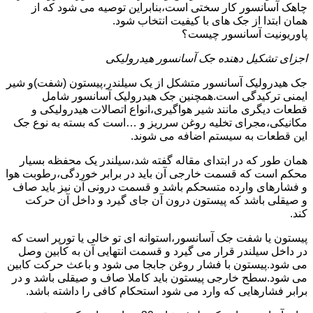
چاهک آسانسور کار سختی است،بنابراین توصیه می شود که از
همان ابتدا از جک های با کیفیت انتخاب شود.
پاوریونیت آسانسور چیست؟
اجزای تشکیل دهنده جک آسانسور هیدرولیکی
جک هیدرولیک آسانسور متشکل از یک سیلندر،پیستون (شفت)و شیر
ایمنی ترکیدگی است.همچنین جک هیدرولیک آسانسور شامل
قطعات دیگری مانند شیر هواگیری،انواع اتصالات هیدرولیکی و
مکانیکی،مجرای تخلیه روغن سرریز و …است که بسته به نوع جک
این قطعات به سیستم اضافه می شوند.
همان طور که در ابتدای مقاله گفته شد،سیلندر یک محفظه بسیار
محکم است که قسمت خارجی آن باید در برابر خوردگی،رطوبت هوا
و فشارهای وارده متسحکم باشد و قسمت درونی آن نیز باید صاف
و صیقلی باشد که پیستون درون آن جای گیرد و داخل آن حرکت
کند.
پیستون یا شفت جک آسانسور،استوانه ای تو خالی یا تورپر است که
در داخل سیلندر قرار می گیرد و قسمت انتهایی آن به کابین وصل
می شود.پیستون با فشار روغن جابجا می شود و باعث حرکت کابین
می شود.سطح خارجی پیستون باید کاملا صاف و صیقلی باشد و در
برابر فشارهایی که وارد می شود استحکام کافی را داشته باشد.