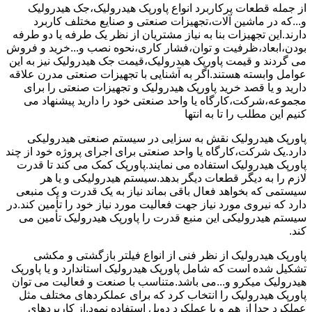
از جمله قطعات پرکاربرد انواع پاورپک هیدرولیک،جک هیدرولیک
و...که در ماشین آلات،تجهیزات صنعتی و صنایع مختلف کاربرد
دارند.این تجهیزات بنا به نیاز مشتریان از نظر یک طرفه یا دو طرفه
بودن،ابعاد،ظرفیت و توان،فشار کاری،نحوه نصب و...خرید و فروش
می گردند و قیمت پاورپک هیدرولیک،قیمت جک هیدرولیک نیز به این
عوامل وابسته هستند.اگر به آشنایی با تجهیزات صنعتی مدرن علاقه
دارید و یا قصد خرید پاورپک هیدرولیک و تجهیزات صنعتی را برای
مجموعه،شرکت،کارگاه یا واحد صنعتی خود را دارید پیشنهاد می
کنیم این مطلب را تا به انتها
پاورپک هیدرولیک نقش به سزایی در سیستم صنعتی هیدرولیکی
دارد.یک شرکت،کارگاه یا واحد صنعتی برای اجرای پروژه خود از چند
پاورپک هیدرولیک استفاده می نمایند.پاورپک کمک می کند تا قدرت
لازم را به دیگر قطعات دیگر بدهد.سیستم هیدرولیکی و یا هر
سیستمی که بخواهد فعال باقی بماند نیاز به یک قدرت و یک منبعی
دارد که نیروی مورد نیاز جهت فعالیت مورد نیاز خود را تأمین کند.در
سیستم هیدرولیکی این منبع قدرت را پاورپک هیدرولیک تأمین می
کند.
پاورپک هیدرولیک از نظر فنی از انواع فیلتر بازگشتی و مکشی
تشکیل شده است که شامل پاورپک هیدرولیک استاندارد و یا پاورپک
هیدرولیک میکرو و...می باشد.متناسب با صنعت و فعالیت می توان
پاورپک هیدرولیک را انتخاب کرد که برای عملکردهای مختلف مثل
عملکرد جدا از هم و یا عملکرد دوبل استفاده نمود.از کاربردهای