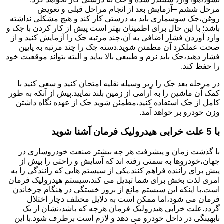
مرحل ششم –آزمایش بعد از انجام مراحل قبلی و تعویض
روغن،جک سوسماری باید به درستی کار کند و هیچ مشکلی نداشته
باشد؛ با این حال برای اطمینان بهتر است پیش از کار کردن با جک و
وارد آوردن فشار اضافی به آن،چند مرتبه جک را آزمایش کنید و از
صحت عملکرد آن مطمئن شوید.دسته جک را چند مرتبه به پایین
فشار دهید،جک باید نرم و طبیعی بالا بیاید و البته بتواند موقعیت خود
را حفظ کند.
در مرحله بعد جک را زیر وسیله نقلیه امتحان کنید و سعی کنید با
کمک آن ماشین را به آرامی از زمین بلند نمایید.پیش از آنکه به طور
کامل از جک استفاده کنید،مطمئن شوید جک از عهده نگاه داشتن
وزن خودرو بر خواهد آمد.
با 5 علت خرابی هیدرولیک فرمان آشنا شوید
با گذشت زمان و پیشرفت هر چه بیشتر صنعت خودروسازی در
جهان،خودروها به سمتی رفته اند که آسایش و راحتی را بیش از
پیش برای راننده فراهم کنند.یکی از سیستم هایی که رانندگی را به
امری لذت بخش برای شما تبدیل می کند،سیستم هیدرولیک فرمان
است.با اینکه این سیستم مانع از بروز خستگی در هنگام چرخاندن
فرمان می شود،اما ممکن است به دلایل مختلف دچار اختلال
گردد.علت خرابی هیدرولیک فرمان هرچه که باشد،نشان از یک
نابهینگی در داخل خودرو می دهد و لازم است برطرف شود.با این