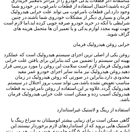
متاسفانه اگر قطعات یدکی خودرو را از مراکز نامعتبر خریداری
کرده باشید،احتمال استفاده از قطعات نامرغوب در خودرو شما
وجود دارد.این قطعات نامرغوب می تواند علت خرابی هیدرولیک
فرمان و بسیاری دیگر از مشکلات خودروی شما باشند.در چنین
شرایطی با آنکه در خرید خودرو صرفه جویی کرده اید،اما لازم است
جهت تهیه مجدد لوازم یدکی و یا تعمیر آن ها متحمل هزینه های
گزاف شوید.
خرابی روغن هیدرولیک فرمان
روغن یکی از اصلی ترین اجزای سیستم هیدرولیک است که عملکرد
بهینه این سیستم را تضمین می کند.بنابراین برای یافتن علت خرابی
هیدرولیک فرمان لازم است سلامت این روغن را مورد بررسی قرار
دهید.روغن هیدرولیک نیز مانند سایر اجزای خودرو عمر مفید
محدودی دارد.بنابراین در صورتی که روغن هیدرولیک در زمان
مناسب تعویض نشده باشد،می تواند سبب بروز اختلال در سیستم
هیدرولیک گردد.علاوه بر این،استفاده از روغن نامرغوب به قطعات
هیدرولیک آسیب زده و ممکن است علت خرابی هیدرولیک فرمان
باشد.
استفاده از رینگ و لاستیک غیراستاندارد
گاهی ممکن است برای زیبایی بیشتر اتومبیلتان به سراغ رینگ یا
لاستیک هایی بروید که از استانداردهای لازم برخوردار نیستند.این
لوازم غیراستاندارد زوایای ۵ گانه جلوبندی خودرو را بر هم می زنند