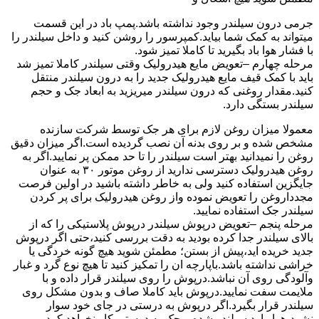
جرمی درون سیلندر وجود نداشته باشد.پمپ باد در این قسمت
میتواند به کمک شما بیاید.کمپرسور را روشن کنید و داخل سیلندر را
با فشار هوا باد بگیرید تا کاملا تمیز شود.
مرحله چهارم –تعویض مایع هیدرولیک وقتی سیلندر کاملا تمیز شد
باید با کمک قیف مایع هیدرولیک جدید را به درون سیلندر منتقل
کنید.مقدار روغنی که درون سیلندر میریزید به ابعاد جک و حجم
سیلندر بستگی دارد.
معمولا میزان روغن لازم برای هر جک توسط شرکت سازنده
مشخص شده و بر روی بدنه آن نصب گردیده است.اگر میزان دقیق
روغن را نمیدانید بهتر است سیلندر را تا حد ممکن پر نمایید.اگر به
روغن هیدرولیک دسترسی ندارید از روغن موتور ۳۰ به عنوان
جایگزین استفاده کنید ولی به خاطر داشته باشید در اولین فرصت
مجدداروغن را تعویض نموده واز روغن هیدرولیک برای پر کردن
سیلندر جک استفاده نمایید.
مرحله پنجم –تعویض درپوش سیلندر درپوش پلاستیکی را که از
بالای سیلندر جدا کرده بودید به دقت بررسی کنید،حتی اگر درپوش
جدید خریده اید،پیش از بستن؛ مطمئن شوید هیچ گونه خردگی یا
خراشی نداشته باشد.باپارچه ان را تمکیز کنید تا هیچ نوع گرد و غبار
وآلودگی روی آن نباشد.درپوش را روی سیلندر قرار داده و با
ملایمت سفت نمایید.درپوش باید کاملا صاف و بدون مشکل روی
سیلندر قرار بگیرد.اگر درپوش به درستی در جای خود سوار
نشود،هوا وارد سیلندر شده و جک به درستی کار نخواهد کرد.