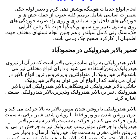
انجام انواع خدمات هونینگ،پوشش دهی کرم و تغییر لوله جکی
تعمیرات اساسی شامل ترمیم کلیه عیوب از جمله خش ها و
خوردگی های داخل لوله سیلندری و روی راد.ضربه خوردگی های
روی پیستون.تغییر نوع سیلها وپکینگها جهت بالا رفتن کارایی
جک،سنگ زنی کامل سیلندر و هم چنین انجام تستهای مختلف جهت
اطمینان از کارکرد صحیح جک و..می باشد.
تعمیر بالابر هیدرولیکی در محمودآباد
بالابر هیدرولیکی به زبان ساده نوعی بالابر است که در آن از نیروی
هیدرولیک(روغن)استفاده می شود و دارای انواع مختلفی نیز می
باشد.بالابر هیدرولیک از متداولترین و پرفروش ترین انواع بالابر در
ایران می باشد که از انواع آن می توان به بالابر هیدرولیک
خانگی،بالابر هیدرولیکی فروشگاهی،بالابر هیدرولیکی انبار،بالابر
هیدرولیکی نفر بر،بالابر هیدرولیک ویلچربر،بالابر هیدرولیکی صنعتی
اشاره کرد.
بالابر هیدرولیکی با روشن شدن موتور بالابر به بالا حرکت می کند و
بدون روشن شدن موتور و فقط با روشن شدن شیر برقی به سمت
پایین حرکت می کند.در حرکت به سمت بالا در سیستم بالابر
هیدرولیک،با چرخش موتور،پمپ هیدرولیک نیز به چرخش در می آید
و روغن داخل مخزن به سمت جک هیدرولیک ارسال و پمپاز می
کند.با بالا رفتن جک هیدورلیک بالابر های هیدرولیک نیز به حرکت در