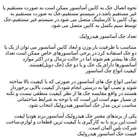
نحوه اتصال جک به کابین آسانسور ممکن است به صورت مستقیم یا
غیر مستقیم باشد.در سیستم مستقیم،جک به صورت مستقیم به
یوک کابین یا کارسلینگ متصل می شود.در سیستم غیر مستقیم،جک
توسط سیم بکسل به کابین متصل می شود.
تعداد جک آسانسور هیدرولیک
متناسب با ظرفیت بار،وزن و ابعاد کابین آسانسور می توان از یک یا
دو جک استفاده کرد.در برخی آسانسورهای خاص ممکن است تعداد
جک ها بیشتر هم شوند اما در حالت نرمال و در اکثر موارد
آسانسورها دارای یک جک و یا دو جک (جک دوبل)هستند.
کیفیت انواع جک آسانسور
تمامی انواع جک های آسانسور در صورتی که با کیفیت بالا ساخته
شوند و نصب آنها به درستی انجام شود،از کیفیت بالایی برخوردار
هستند.در واقع مقایسه جک ها از نظر کیفیت منطقی نیست و نکته
ی بسیار مهم است این است که با توجه به شرایط ساختمانی
مناسب ترین مدل جک آسانسور هیدرولیک انتخاب شود.
یکی از برندهای معتبر جک هیدرولیک آسانسور،برند هودپا لیفت
است.این برند با به کارگیری با کیفیت ترین قطعات و لوازم،ساخت
شرکت بلین آلمان است.
قیمت جک آسانسور هیدرولیک