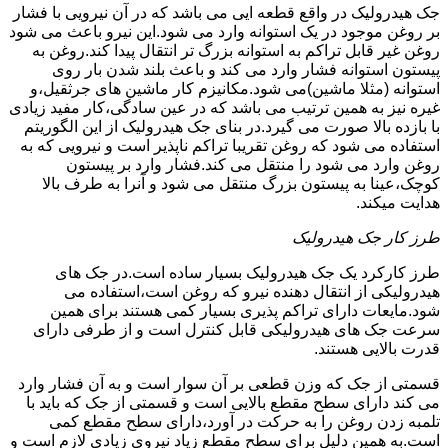
جک هیدرولیک در واقع قطعه ایی می باشد که در آن نیرویی با فشار
بر روغن موجود در یک استوانه وارد می شود.این نیرو باعث می شود
روغن غیر قابل تراکم به استوانه بزرگ تر انتقال پیدا کند.روغن به
پیستون استوانه فشار وارد می کند و باعث بلند شدن بار روی
استوانه (مثلا ماشین)می شود.مکانیزم کار ماشین های جرثقیل،و
غیره نیز به همین ترتیب می باشد که در عین سادگی،کار مفید زیادی
با بازده بالا صورت می گیرد.در بنای جک هیدرولیک از این الگوریتم
استفاده می شود که روغن تقریبا تراکم ناپذیر است و نیرویی که به
روغن وارد می شود را منتقل می کند.فشار وارد بر پیستون
کوچک،عینا به پیستون بزرگ منتقل می شود و آنرا به طرف بالا
هدایت میکند.
طرز کار جک هیدرولیک
طرز کارکرد یک جک هیدرولیک بسیار ساده است.در جک های
هیدرولیکی از انتقال دهنده نیرو که روغن است،استفاده می
شود.مایعات دارای تراکم پذیری بسیار کمی هستند برای همین
سرعت جک های هیدرولیکی قابل کنترل است و از طرفی دارای
قدرت بالایی هستند.
قسمتی از جک که وزن قطعی بر آن سوار است و به آن فشار وارد
می کند دارای سطح مقطع بالایی است و قسمتی از جک که باید با
تلمبه زدن روغن را به حرکت در آورد،دارای سطح مقطع کمی
است.به همین دلیل برای سطح مقطع زیاد نیروی زیادی لازم است و