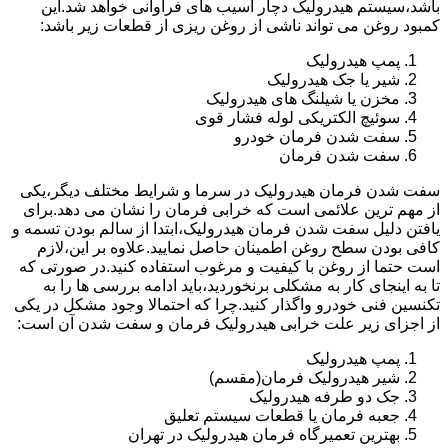
باشد،سیستم هیدرولیک دچار آسیب های فراوانی خواهد شد.این
کمبود روغن می تواند ناشی از روغن ریزی از قطعات زیر باشد:
پمپ هیدرولیک
شیر یا جک هیدرولیک
مخزن یا شیلنگ های هیدرولیک
سوئیچ الکتریکی لوله فشار قوی
سفت شدن فرمان خودرو
سفت شدن فرمان
سفت شدن فرمان هیدرولیک در سرما و شرایط مختلف دیگر،یکی
از مهم ترین علائمی است که خرابی فرمان را نشان می دهد.برای
یافتن دلیل سفت شدن فرمان هیدرولیک،ابتدا از سالم بودن تسمه و
کافی بودن سطح روغن اطمینان حاصل نمایید.علاوه بر این،لازم
است حتما از روغن با کیفیت و مرغوب استفاده کنید.در صورتی که
تا به اینجای کار به مشکلی برنخوردید،باید ادامه بررسی ها را به
تکنسین فنی خودرو واگذار کنید.چرا که احتمالا وجود مشکل در یکی
از اجزای زیر علت خرابی هیدرولیک فرمان و سفت شدن آن است:
پمپ هیدرولیک
شیر هیدرولیک فرمان(مقسم)
جک دو طرفه هیدرولیک
جعبه فرمان یا قطعات سیستم تعلیق
بهترین تعمیرگاه فرمان هیدرولیک در تهران