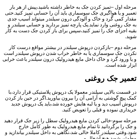
مرحله اول –تمیز کردن جک به خاطر داشته باشید،پیش از هر بار
تعمیر و یا هواگیری جک سوسماری باید آن را حسابی تمیز کنید.حتی
مقدار کمی گرد و خاک و آلودگی درون سیلندر میتواند آسیب جدی
به جک روغنی وارد نماید.یک پارچه تمیز بردارید و حسابی سیلندر و
بقیه اجزای جک را تمیز کنید،سپس برای باز کردن جک دست به کار
شوید.
مرحله دوم –بازکردن درپوش سیلندر در بیشتر مواقع درست کار
نکردن جک سوسماری یا به خاطر خراب شدن درپوش سیلندر است
و یا ورود گرد و خاک داخل مایع هیدرولیک درون سیلندر باعث خرابی
ابزار شده است.
تعمیر جک روغنی
در قسمت بالایی سیلندر معمولا یک درپوش پلاستیکی قرار دارد،با
کمک پیچ گوشتی به آرامی آن را بیرون بیاورید.اگر در حین باز کردن
درپوش آسیب دید و یا لبه هایش خورده شد،باید یک درپوش جدید
خریداری نموده و قبلی را تعویض کنید.
مرحله سوم-خالی کردن مایع هیدرولیک سطل را زیر جک قرار دهید
و جک را برگردانید تا تمام مایع هیدرولیک به طور کامل خارج
شود.وقتی سیلندر کاملا خالی شد،نگاهی به داخل سیلندر بیاندازید و
مطمئن شوید هیچ آشغال و