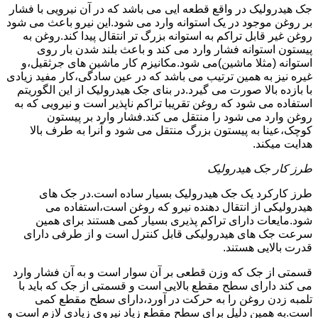
جک هیدرولیک در واقع قطعه ایی می باشد که در آن نیرویی با فشار
بر روغن موجود در یک استوانه وارد می شود.این نیرو باعث می شود
روغن غیر قابل تراکم به استوانه بزرگ تر انتقال پیدا کند.روغن به
پیستون استوانه فشار وارد می کند و باعث بلند شدن بار روی
استوانه (مثلا ماشین)می شود.مکانیزم کار ماشین های جرثقیل،و
غیره نیز به همین ترتیب می باشد که در عین سادگی،کار مفید زیادی
با بازده بالا صورت می گیرد.در بنای جک هیدرولیک از این الگوریتم
استفاده می شود که روغن تقریبا تراکم ناپذیر است و نیرویی که به
روغن وارد می شود را منتقل می کند.فشار وارد بر پیستون
کوچک،عینا به پیستون بزرگ منتقل می شود و آنرا به طرف بالا
هدایت میکند.
طرز کار جک هیدرولیک
طرز کارکرد یک جک هیدرولیک بسیار ساده است.در جک های
هیدرولیکی از انتقال دهنده نیرو که روغن است،استفاده می
شود.مایعات دارای تراکم پذیری بسیار کمی هستند برای همین
سرعت جک های هیدرولیکی قابل کنترل است و از طرفی دارای
قدرت بالایی هستند.
قسمتی از جک که وزن قطعی بر آن سوار است و به آن فشار وارد
می کند دارای سطح مقطع بالایی است و قسمتی از جک که باید با
تلمبه زدن روغن را به حرکت در آورد،دارای سطح مقطع کمی
است.به همین دلیل برای سطح مقطع زیاد نیروی زیادی لازم است و