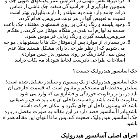
گردگیرها نقش مهمی در افزایش عمر پکینکهای گلویی جک و
همچنین جلوگیری از خراشیدگی شفت جک،ناشی از تماس
ذرات جامد وارد شده به سیلندر را دارند،بنابراین بهتر است
نسبت به تعویض آنها در هر نوبت سرویس،اقدام گردد.
وجود پلیسه و زنگ زدگی بر روی قسمتهای مختلف جک باعث
صدمه به لوازم آب بندی در هنگام مونتاژ می گردد.در هنگام
سرویس،پلیسه گیری و زنگ زدایی فراموش نشود.
در بسیاری از موارد پس ازدمونتاژ جک ها با پیستونهایی مواجه
می شویم که از نظر طراحی دارای مشکل هستند مثلا عدم
پیش بینی گاید رینگ بر روی پیستون،در چنین مواردی
اصلاحات طراحی نادرست لحاظ شود.ادامه نکات درآیند
جک آسانسور هیدرولیک چیست؟
جک آسانسور هیدرولیک از یک پیستون و سیلندر تشکیل شده است؛
سیلندر محفظه ای مستحکم و مقاوم است که قسمت خارجی آن
باید در برابر رطوبت،خوردگی و فشارهایی که وارد می شود
مقاومت داشت باشد و قسمت داخلی آن هم باید صاف و صیقلی
باشد که پیستون داخل آن جای بگیرد و امکان حرکت داشته
باشد.پادرا آسانسور قصد دارد در این مقاله به صورت مفصل درباره
جک آسانسور هیدرولیک صحبت کند،پس ما تا انتهای این مقاله همراه
باشید.
اجزای اصلی آسانسور هیدرولیک