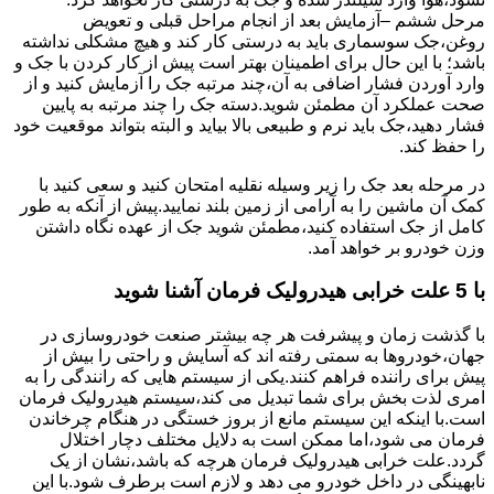
مرحل ششم –آزمایش بعد از انجام مراحل قبلی و تعویض
روغن،جک سوسماری باید به درستی کار کند و هیچ مشکلی نداشته
باشد؛ با این حال برای اطمینان بهتر است پیش از کار کردن با جک و
وارد آوردن فشار اضافی به آن،چند مرتبه جک را آزمایش کنید و از
صحت عملکرد آن مطمئن شوید.دسته جک را چند مرتبه به پایین
فشار دهید،جک باید نرم و طبیعی بالا بیاید و البته بتواند موقعیت خود
را حفظ کند.
در مرحله بعد جک را زیر وسیله نقلیه امتحان کنید و سعی کنید با
کمک آن ماشین را به آرامی از زمین بلند نمایید.پیش از آنکه به طور
کامل از جک استفاده کنید،مطمئن شوید جک از عهده نگاه داشتن
وزن خودرو بر خواهد آمد.
با 5 علت خرابی هیدرولیک فرمان آشنا شوید
با گذشت زمان و پیشرفت هر چه بیشتر صنعت خودروسازی در
جهان،خودروها به سمتی رفته اند که آسایش و راحتی را بیش از
پیش برای راننده فراهم کنند.یکی از سیستم هایی که رانندگی را به
امری لذت بخش برای شما تبدیل می کند،سیستم هیدرولیک فرمان
است.با اینکه این سیستم مانع از بروز خستگی در هنگام چرخاندن
فرمان می شود،اما ممکن است به دلایل مختلف دچار اختلال
گردد.علت خرابی هیدرولیک فرمان هرچه که باشد،نشان از یک
نابهینگی در داخل خودرو می دهد و لازم است برطرف شود.با این