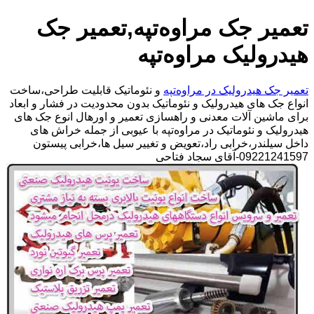
تعمیر جک مراوه‌تپه,تعمیر جک
هیدرولیک مراوه‌تپه
تعمیر جک هیدرولیک در مراوه‌تپه
و نئوماتیک قابلیت طراحی،ساخت
انواع جک های هیدرولیک و نئوماتیک بدون محدودیت در فشار و ابعاد
برای ماشین آلات معدنی و راهسازی تعمیر و اورهال انوع جک های
هیدرولیک و نئوماتیک در مراوه‌تپه با عیوبی از جمله خراش های
داخل سیلندر،خرابی راد،تعویض و تغییر سیل ها،خرابی پیستون
09221241597-آقای سجاد فتاحی