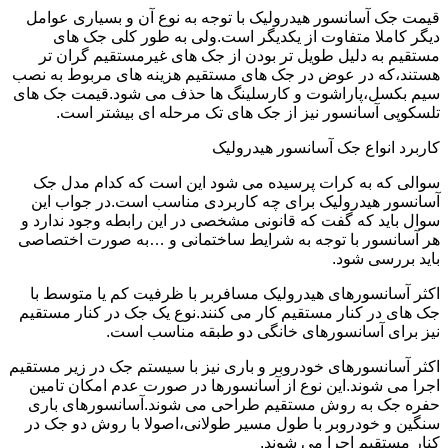
قیمت جک آسانسور هیدرولیک با توجه به نوع آن و بسیاری عوامل
دیگر کاملا متفاوت از یکدیگر است.ولی به طور کلی جک های
مستقیم به دلیل طویل تر بودن از جک های غیرمستقیم گران تر
هستند،که در عوض در جک های مستقیم هزینه های مربوط به نصب
سیم بکسل،پاراشوت و کارسلینگ ها حذف می شود.قیمت جک های
تلسکوپی آسانسور نیز از جک های تک مرحله ای بیشتر است.
کاربرد انواع جک آسانسور هیدرولیک
سوالی که به کرات پرسیده می شود این است که کدام مدل جک
آسانسور هیدرولیک برای چه کاربردی مناسب است.در جواب این
سوال باید که گفت که قانونی مشخصی در این رابطه وجود ندارد و
هر آسانسور با توجه به شرایط ساختمانی و …به صورت اختصاصی
باید بررسی شود.
اکثر آسانسورهای هیدرولیک مسافربر با ظرفیت کم یا متوسط با
جک های در کنار مستقیم کار می کنند.نوع یک جک در کنار مستقیم
نیز برای آسانسورهای خانگی دو طبقه مناسب است.
اکثر آسانسورهای خودروبر و باری نیز با سیستم جک در زیر مستقیم
اجرا می شوند.این نوع از آسانسورها در صورت عدم امکان تامین
حفره جک به روش مستقیم طراحی می شوند.آسانسورهای باری
سنگین و خودروبر با طول مسیر طولانی،اصولا با روش دو جک در
کنار مستقیم اجرا می شوند.