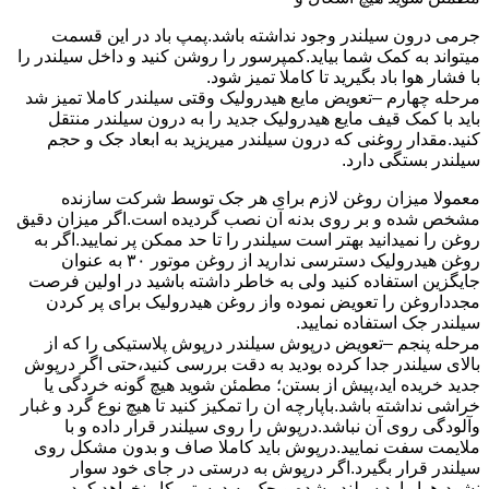
جرمی درون سیلندر وجود نداشته باشد.پمپ باد در این قسمت
میتواند به کمک شما بیاید.کمپرسور را روشن کنید و داخل سیلندر را
با فشار هوا باد بگیرید تا کاملا تمیز شود.
مرحله چهارم –تعویض مایع هیدرولیک وقتی سیلندر کاملا تمیز شد
باید با کمک قیف مایع هیدرولیک جدید را به درون سیلندر منتقل
کنید.مقدار روغنی که درون سیلندر میریزید به ابعاد جک و حجم
سیلندر بستگی دارد.
معمولا میزان روغن لازم برای هر جک توسط شرکت سازنده
مشخص شده و بر روی بدنه آن نصب گردیده است.اگر میزان دقیق
روغن را نمیدانید بهتر است سیلندر را تا حد ممکن پر نمایید.اگر به
روغن هیدرولیک دسترسی ندارید از روغن موتور ۳۰ به عنوان
جایگزین استفاده کنید ولی به خاطر داشته باشید در اولین فرصت
مجدداروغن را تعویض نموده واز روغن هیدرولیک برای پر کردن
سیلندر جک استفاده نمایید.
مرحله پنجم –تعویض درپوش سیلندر درپوش پلاستیکی را که از
بالای سیلندر جدا کرده بودید به دقت بررسی کنید،حتی اگر درپوش
جدید خریده اید،پیش از بستن؛ مطمئن شوید هیچ گونه خردگی یا
خراشی نداشته باشد.باپارچه ان را تمکیز کنید تا هیچ نوع گرد و غبار
وآلودگی روی آن نباشد.درپوش را روی سیلندر قرار داده و با
ملایمت سفت نمایید.درپوش باید کاملا صاف و بدون مشکل روی
سیلندر قرار بگیرد.اگر درپوش به درستی در جای خود سوار
نشود،هوا وارد سیلندر شده و جک به درستی کار نخواهد کرد.