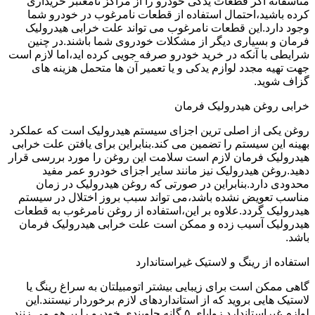
متاسفانه اگر قطعات یدکی خودرو را از مراکز نامعتبر خریداری
کرده باشید،احتمال استفاده از قطعات نامرغوب در خودرو شما
وجود دارد.این قطعات نامرغوب می تواند علت خرابی هیدرولیک
فرمان و بسیاری دیگر از مشکلات خودروی شما باشند.در چنین
شرایطی با آنکه در خرید خودرو صرفه جویی کرده اید،اما لازم است
جهت تهیه مجدد لوازم یدکی و یا تعمیر آن ها متحمل هزینه های
گزاف شوید.
خرابی روغن هیدرولیک فرمان
روغن یکی از اصلی ترین اجزای سیستم هیدرولیک است که عملکرد
بهینه این سیستم را تضمین می کند.بنابراین برای یافتن علت خرابی
هیدرولیک فرمان لازم است سلامت این روغن را مورد بررسی قرار
دهید.روغن هیدرولیک نیز مانند سایر اجزای خودرو عمر مفید
محدودی دارد.بنابراین در صورتی که روغن هیدرولیک در زمان
مناسب تعویض نشده باشد،می تواند سبب بروز اختلال در سیستم
هیدرولیک گردد.علاوه بر این،استفاده از روغن نامرغوب به قطعات
هیدرولیک آسیب زده و ممکن است علت خرابی هیدرولیک فرمان
باشد.
استفاده از رینگ و لاستیک غیراستاندارد
گاهی ممکن است برای زیبایی بیشتر اتومبیلتان به سراغ رینگ یا
لاستیک هایی بروید که از استانداردهای لازم برخوردار نیستند.این
لوازم غیراستاندارد زوایای ۵ گانه جلوبندی خودرو را بر هم می زنند