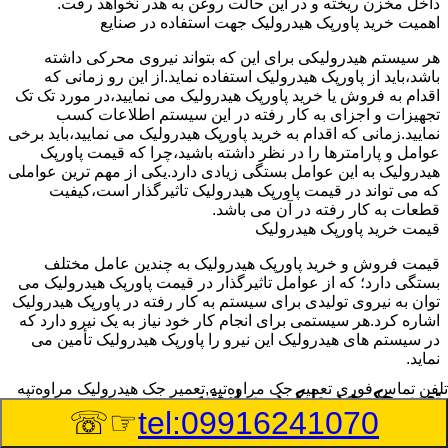
داخل مخزن ریخته و در این حالت روغن به هدر نخواهد رفت.
اهمیت خرید پاورپک هیدرولیک جهت استفاده در صنایع
هر سیستم هیدرولیکی برای این که بتواند نیروی محرکی داشته
باشد،باید از پاورپک هیدرولیک استفاده نماید.از این رو زمانی که
اقدام به فروش یا خرید پاورپک هیدرولیک می نمایید،در مورد تک تک
تجهیزات و اجزای به کار رفته در این سیستم اطلاعات کسب
نمایید.زمانی که اقدام به خرید پاورپک هیدرولیک می نمایید،باید برخی
عوامل و پارامترها را در نظر داشته باشید،چرا که قیمت پاورپک
هیدرولیک به این عوامل بستگی زیادی دارد.یکی از مهم ترین عواملی
که می تواند در قیمت پاورپک هیدرولیک تاثیرگذار است،کیفیت
قطعات به کار رفته در آن می باشد.
قیمت خرید پاورپک هیدرولیک
قیمت فروش و خرید پاورپک هیدرولیک به چندین عامل مختلف
بستگی دارد؛ که از عوامل تاثیرگذار در قیمت پاورپک هیدرولیک می
توان به نیروی تولیدی برای سیستم به کار رفته در پاورپک هیدرولیک
اشاره کرد.هر سیستمی برای انجام کار خود نیاز به یک نیرو دارد که
در سیستم های هیدرولیک این نیرو را پاورپک هیدرولیک تأمین می
نماید.
تلفن تماس فوری
تعمیر جک مراوه‌تپه,تعمیر جک هیدرولیک مراوه‌تپه
تعمیر جک هیدرولیک در مراوه‌تپه
☞☏
tel:09916241070
وسیله‎ای که با عملکرد خود موجب بلند شدن اهرم و یا وزن سنگین