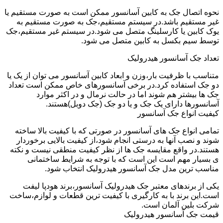
نحوه اتصال جک به کابین آسانسور ممکن است به صورت مستقیم یا
غیر مستقیم باشد.در سیستم مستقیم،جک به صورت مستقیم به
یوک کابین یا کارسلینگ متصل می شود.در سیستم غیر مستقیم،جک
توسط سیم بکسل به کابین متصل می شود.
تعداد جک آسانسور هیدرولیک
متناسب با ظرفیت بار،وزن و ابعاد کابین آسانسور می توان از یک یا
دو جک استفاده کرد.در برخی آسانسورهای خاص ممکن است تعداد
جک ها بیشتر هم شوند اما در حالت نرمال و در اکثر موارد
آسانسورها دارای یک جک و یا دو جک (جک دوبل)هستند.
کیفیت انواع جک آسانسور
تمامی انواع جک های آسانسور در صورتی که با کیفیت بالا ساخته
شوند و نصب آنها به درستی انجام شود،از کیفیت بالایی برخوردار
هستند.در واقع مقایسه جک ها از نظر کیفیت منطقی نیست و نکته
ی بسیار مهم است این است که با توجه به شرایط ساختمانی
مناسب ترین مدل جک آسانسور هیدرولیک انتخاب شود.
یکی از برندهای معتبر جک هیدرولیک آسانسور،برند هودپا لیفت
است.این برند با به کارگیری با کیفیت ترین قطعات و لوازم،ساخت
شرکت بلین آلمان است.
قیمت جک آسانسور هیدرولیک