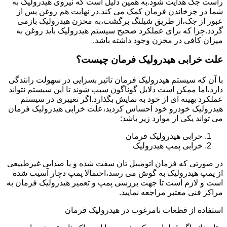
راست جک هدایت شود.به همین دلیل است که نیروی هیدرولیک به
شما در چرخاندن فرمان کمک می کند.در نهایت هم روغن پس از
عبور از جک،از طریق شیلنگ برگشت،به مخزن هیدرولیک بازمی
گردد.چرا که برای عملکرد صحیح سیستم هیدرولیک باید روغن به
میزان کافی در مخزن وجود داشته باشد.
علت خرابی هیدرولیک فرمان چیست؟
با آن که سیستم هیدرولیک فرمان تاثیر بسزایی در سهولت رانندگی
دارد،اما ممکن است دلایل گوناگون سبب شوند تا این سیستم نتواند
عملکرد بهینه ای از خود به نمایش بگذارد.اگر تغییری در سیستم
هیدرولیک خودرو خود احساس کردید،علت خرابی هیدرولیک فرمان
می تواند یکی از موارد زیر باشد:
خرابی هیدرولیک فرمان
خرابی پمپ هیدرولیک
در صورتی که فرمان اتومبیل تان سفت شده و یا صدایی غیرطبیعی
از پمپ هیدرولیک به گوش می رسد،احتمالا پمپ دچار آسیب شده
است و لازم است تا جهت بررسی پمپ و تعمیر هیدرولیک فرمان به
مراکز فنی معتبر مراجعه نمایید.
استفاده از قطعات نامرغوب در هیدرولیک فرمان