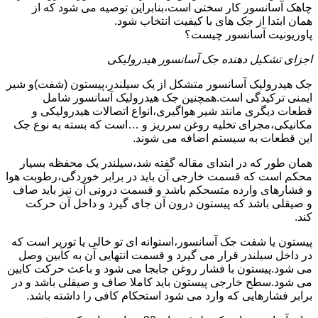
چاهک آسانسور کار سختی است،بنابراین توصیه می شود که از
همان ابتدا از جک های با کیفیت انتخاب شود.
پاوریونیت آسانسور چیست؟
اجزای تشکیل دهنده جک آسانسور هیدرولیکی
جک هیدرولیک آسانسور متشکل از یک سیلندر،پیستون (شفت)و شیر
ایمنی ترکیدگی است.همچنین جک هیدرولیک آسانسور شامل
قطعات دیگری مانند شیر هواگیری،انواع اتصالات هیدرولیکی و
مکانیکی،مجرای تخلیه روغن سرریز و …است که بسته به نوع جک
این قطعات به سیستم اضافه می شوند.
همان طور که در ابتدای مقاله گفته شد،سیلندر یک محفظه بسیار
محکم است که قسمت خارجی آن باید در برابر خوردگی،رطوبت هوا
و فشارهای وارده متسحکم باشد و قسمت درونی آن نیز باید صاف
و صیقلی باشد که پیستون درون آن جای گیرد و داخل آن حرکت
کند.
پیستون یا شفت جک آسانسور،استوانه ای تو خالی یا تورپر است که
در داخل سیلندر قرار می گیرد و قسمت انتهایی آن به کابین وصل
می شود.پیستون با فشار روغن جابجا می شود و باعث حرکت کابین
می شود.سطح خارجی پیستون باید کاملا صاف و صیقلی باشد و در
برابر فشارهایی که وارد می شود استحکام کافی را داشته باشد.