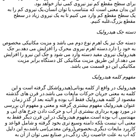
برای سطح مقطع کم نیز نیروی کمی نیاز خواهد بود.
این بدان معنی است که متناسب با توان انسان،یک نیروی کم را به
یک سطح مقطع کم وارد می کنیم تا به یک نیروی زیاد در سطح
مقطع بزرگ،غلبه کنیم.
دسته جک هیدرولیک
دسته جک نیز یک اهرم نوع دوم می باشد و مزیت مکانیکی مخصوص
به خود را دارد.دسته اهرم نیروی محرک را افزایش می دهد.بر جک
هیدرولیک نیروی مفید دسته وارد می شود و جک این نیرو را افزایش
می دهد.از این طریق مزیت مکانیکی کل دستگاه برابر مزیت
مکانیکی این دو قسمت می باشد.
مفهوم کلمه هیدرولیک
هیدرولیک در واقع از کلمه یونانی(هیدرو)شکل گرفته است و این
کلمه به معنی جریان حرکات مایعات می باشد.در قرن های گذشته
مقصود از کلمه هیدرولیک فقط آب بوده و البته بعد از گذر زمان
عنوان هیدرولیک مفهوم بیشتری گرفته و معنی و مفهوم آن بررسی
در مورد بهره برداری بیشتری از آب و حرکت دادن چرخ های آبی و
مهندسی آب بوده است.مفهوم هیدرولیک در این قرن دیگر فقط به
معنی آب نیست بلکه دامنه وسیع تری بخود گرفته و شامل قواعد و
کاربرد مایعات دیگری،بخصوص(روغن معدنی)می باشد،به این دلیل
که آب به علت خاصیت زنگ زدگی،در صنایع نمی توان از آن به