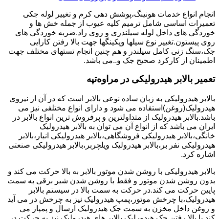
انجام انواع خدمات هونینگ،پوشش دهی کرم و تغییر لوله جکی
تعمیرات اساسی شامل ترمیم کلیه عیوب از جمله خش ها و
خوردگی های داخل لوله سیلندری و روی راد.ضربه خوردگی های
روی پیستون.تغییر نوع سیلها وپکینگها جهت بالا رفتن کارایی
جک،سنگ زنی کامل سیلندر و هم چنین انجام تستهای مختلف جهت
اطمینان از کارکرد صحیح جک و..می باشد.
تعمیر بالابر هیدرولیکی در مراوه‌تپه
بالابر هیدرولیکی به زبان ساده نوعی بالابر است که در آن از نیروی
هیدرولیک(روغن)استفاده می شود و دارای انواع مختلفی نیز می
باشد.بالابر هیدرولیک از متداولترین و پرفروش ترین انواع بالابر در
ایران می باشد که از انواع آن می توان به بالابر هیدرولیک
خانگی،بالابر هیدرولیکی فروشگاهی،بالابر هیدرولیکی انبار،بالابر
هیدرولیکی نفر بر،بالابر هیدرولیک ویلچربر،بالابر هیدرولیکی صنعتی
اشاره کرد.
بالابر هیدرولیکی با روشن شدن موتور بالابر به بالا حرکت می کند و
بدون روشن شدن موتور و فقط با روشن شدن شیر برقی به سمت
پایین حرکت می کند.در حرکت به سمت بالا در سیستم بالابر
هیدرولیک،با چرخش موتور،پمپ هیدرولیک نیز به چرخش در می آید
و روغن داخل مخزن به سمت جک هیدرولیک ارسال و پمپاز می
کند.با بالا رفتن جک هیدورلیک بالابر های هیدرولیک نیز به حرکت در