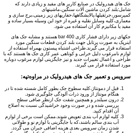
جک های هیدرولیک در صنایع کاربر های مفید و زیادی دارند که
شامل:بلند کردن ماشین آلات سنگین،ماشینهای
کمپرسور،جرثقیلها،پالایشگاهها،حفاریهای زیر زمینی،برج سازی و
معماری،کلیه وسایل نقلیه و غیره از خود این وسیله بسیار ساده و
مفید یا مکانیزم کار آن استفاده می شود.
جکهای زیر دارای فشار کاری 400 bar هستند و مشابه جک های
اینرپک به صورت پرتابل جهت بلند کردن قطعات سنگین مورد
استفاده قرار می گیرند.طراحی اشتباه پیستون بهمراه استفاده از
لوازم نامرغوب دلیل خرابی و کوتاهی عمر کاری جک ها هستند که با
طراحی و اعمال تغییرات جدید و نیز جایگزینی لوازم مرغوب دوباره
مورد استفاده قرار می گیرند.
سرویس و تعمیر جک های هیدرولیک در مراوه‌تپه
:
قبل از دمونتاژ،کلیه سطوح جک بطور کامل شسته شده تا در
هنگام مونتاژ از ورود ذرات آلودگی جلوگیری شود.
درون سیلندر و همچنین شفت جک ازنظر صافی سطح
بررسی شده و در صورت وجود خراشیدگی نسبت به اصلاح
آن اقدام کنید.
کلیه لوازم آب بندی تعویض شوند.ممکن است برخی از لوازم
آب بندی سالم باشند،که با جایگزینی با لوازم نو و طولانی
شدن زمان سرویس بعدی هزینه اضافی جبران می گردد.