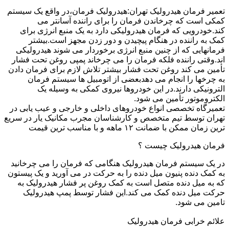
تعمیر فرمان هیدرولیک تهران:هیدرولیک فرمان،در واقع یک سیستم
کمکی است که چرخاندن فرمان را برای راننده آسانتر می
کند.خودرویی که فرمان هیدرولیکی دارد به یک منبع انرژی برای
کمک به راننده در هنگام پیچیدن و دور زدن مجهز است.بیشتر
فرمانهایی که از چنین منبع انرژی برخوردار می شوند هیدرولیکی
اند.وقتی راننده فلکه فرمان را می چرخاند پمپی روغن تحت فشار
تأمین می کند روغن تحت فشار بیشتر تلاش لازم برای فرمان دادن
به چرخها را انجام می دهدبعضی از اتومبیل ها سیستم فرمان
الترونیکی دارند.در این خودروها نیروی کمکی به وسیله یک
الکتروموتور تأمین می شود.
تعمیرگاه تخصصی انواع خودروهای داخلی و خارجی و عیب یابی در
تهران توسط تیم متخصص و کارشناسان مجرب مکانیک یار در سریع
ترین زمان ممکن با ضمانت ۱۲ ماهه و با مناسب ترین قیمت
فرمان هیدرولیک چیست ؟
در یک سیستم فرمان هیدرولیک هنگامی که فرمان را می چرخانید
به کمک دنده پنیون میل دنده را به حرکت در می آورید و یک پیستون
که به میل دنده متصل است به کمک روغن پر فشار هیدرولیک به
حرکت میل دنده کمک می کند.این فشار توسط پمپ هیدرولیک
تامین می شود.
علائم خرابی فرمان هیدرولیک