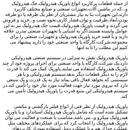
از جمله قطعات پرکاربرد انواع پاورپک هیدرولیک،جک هیدرولیک
و...که در ماشین آلات،تجهیزات صنعتی و صنایع مختلف کاربرد
دارند.این تجهیزات بنا به نیاز مشتریان از نظر یک طرفه یا دو طرفه
بودن،ابعاد،ظرفیت و توان،فشار کاری،نحوه نصب و...خرید و فروش
می گردند و قیمت پاورپک هیدرولیک،قیمت جک هیدرولیک نیز به این
عوامل وابسته هستند.اگر به آشنایی با تجهیزات صنعتی مدرن علاقه
دارید و یا قصد خرید پاورپک هیدرولیک و تجهیزات صنعتی را برای
مجموعه،شرکت،کارگاه یا واحد صنعتی خود را دارید پیشنهاد می
کنیم این مطلب را تا به انتها
پاورپک هیدرولیک نقش به سزایی در سیستم صنعتی هیدرولیکی
دارد.یک شرکت،کارگاه یا واحد صنعتی برای اجرای پروژه خود از چند
پاورپک هیدرولیک استفاده می نمایند.پاورپک کمک می کند تا قدرت
لازم را به دیگر قطعات دیگر بدهد.سیستم هیدرولیکی و یا هر
سیستمی که بخواهد فعال باقی بماند نیاز به یک قدرت و یک منبعی
دارد که نیروی مورد نیاز جهت فعالیت مورد نیاز خود را تأمین کند.در
سیستم هیدرولیکی این منبع قدرت را پاورپک هیدرولیک تأمین می
کند.
پاورپک هیدرولیک از نظر فنی از انواع فیلتر بازگشتی و مکشی
تشکیل شده است که شامل پاورپک هیدرولیک استاندارد و یا پاورپک
هیدرولیک میکرو و...می باشد.متناسب با صنعت و فعالیت می توان
پاورپک هیدرولیک را انتخاب کرد که برای عملکردهای مختلف مثل
عملکرد جدا از هم و یا عملکرد دوبل استفاده نمود.از کاربردهای