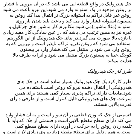
جک هیدرولیک در واقع قطعه ایی می باشد که در آن نیرویی با فشار
بر روغن موجود در یک استوانه وارد می شود.این نیرو باعث می شود
روغن غیر قابل تراکم به استوانه بزرگ تر انتقال پیدا کند.روغن به
پیستون استوانه فشار وارد می کند و باعث بلند شدن بار روی
استوانه (مثلا ماشین)می شود.مکانیزم کار ماشین های جرثقیل،و
غیره نیز به همین ترتیب می باشد که در عین سادگی،کار مفید زیادی
با بازده بالا صورت می گیرد.در بنای جک هیدرولیک از این الگوریتم
استفاده می شود که روغن تقریبا تراکم ناپذیر است و نیرویی که به
روغن وارد می شود را منتقل می کند.فشار وارد بر پیستون
کوچک،عینا به پیستون بزرگ منتقل می شود و آنرا به طرف بالا
هدایت میکند.
طرز کار جک هیدرولیک
طرز کارکرد یک جک هیدرولیک بسیار ساده است.در جک های
هیدرولیکی از انتقال دهنده نیرو که روغن است،استفاده می
شود.مایعات دارای تراکم پذیری بسیار کمی هستند برای همین
سرعت جک های هیدرولیکی قابل کنترل است و از طرفی دارای
قدرت بالایی هستند.
قسمتی از جک که وزن قطعی بر آن سوار است و به آن فشار وارد
می کند دارای سطح مقطع بالایی است و قسمتی از جک که باید با
تلمبه زدن روغن را به حرکت در آورد،دارای سطح مقطع کمی
است.به همین دلیل برای سطح مقطع زیاد نیروی زیادی لازم است و