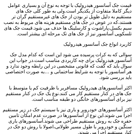
قیمت جک آسانسور هیدرولیک با توجه به نوع آن و بسیاری عوامل
دیگر کاملا متفاوت از یکدیگر است.ولی به طور کلی جک های
مستقیم به دلیل طویل تر بودن از جک های غیرمستقیم گران تر
هستند،که در عوض در جک های مستقیم هزینه های مربوط به نصب
سیم بکسل،پاراشوت و کارسلینگ ها حذف می شود.قیمت جک های
تلسکوپی آسانسور نیز از جک های تک مرحله ای بیشتر است.
کاربرد انواع جک آسانسور هیدرولیک
سوالی که به کرات پرسیده می شود این است که کدام مدل جک
آسانسور هیدرولیک برای چه کاربردی مناسب است.در جواب این
سوال باید که گفت که قانونی مشخصی در این رابطه وجود ندارد و
هر آسانسور با توجه به شرایط ساختمانی و …به صورت اختصاصی
باید بررسی شود.
اکثر آسانسورهای هیدرولیک مسافربر با ظرفیت کم یا متوسط با
جک های در کنار مستقیم کار می کنند.نوع یک جک در کنار مستقیم
نیز برای آسانسورهای خانگی دو طبقه مناسب است.
اکثر آسانسورهای خودروبر و باری نیز با سیستم جک در زیر مستقیم
اجرا می شوند.این نوع از آسانسورها در صورت عدم امکان تامین
حفره جک به روش مستقیم طراحی می شوند.آسانسورهای باری
سنگین و خودروبر با طول مسیر طولانی،اصولا با روش دو جک در
کنار مستقیم اجرا می شوند.