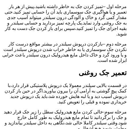
مرحله اول –تمیز کردن جک به خاطر داشته باشید،پیش از هر بار
تعمیر و یا هواگیری جک سوسماری باید آن را حسابی تمیز کنید.حتی
مقدار کمی گرد و خاک و آلودگی درون سیلندر میتواند آسیب جدی
به جک روغنی وارد نماید.یک پارچه تمیز بردارید و حسابی سیلندر و
بقیه اجزای جک را تمیز کنید،سپس برای باز کردن جک دست به کار
شوید.
مرحله دوم –بازکردن درپوش سیلندر در بیشتر مواقع درست کار
نکردن جک سوسماری یا به خاطر خراب شدن درپوش سیلندر است
و یا ورود گرد و خاک داخل مایع هیدرولیک درون سیلندر باعث خرابی
ابزار شده است.
تعمیر جک روغنی
در قسمت بالایی سیلندر معمولا یک درپوش پلاستیکی قرار دارد،با
کمک پیچ گوشتی به آرامی آن را بیرون بیاورید.اگر در حین باز کردن
درپوش آسیب دید و یا لبه هایش خورده شد،باید یک درپوش جدید
خریداری نموده و قبلی را تعویض کنید.
مرحله سوم-خالی کردن مایع هیدرولیک سطل را زیر جک قرار دهید
و جک را برگردانید تا تمام مایع هیدرولیک به طور کامل خارج
شود.وقتی سیلندر کاملا خالی شد،نگاهی به داخل سیلندر بیاندازید و
مطمئن شوید هیچ آشغال و