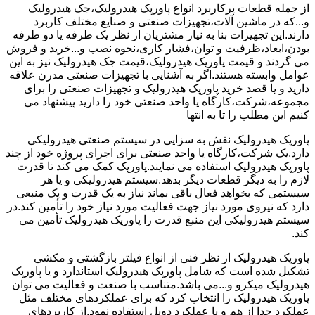
از جمله قطعات پرکاربرد انواع پاورپک هیدرولیک،جک هیدرولیک
و...که در ماشین آلات،تجهیزات صنعتی و صنایع مختلف کاربرد
دارند.این تجهیزات بنا به نیاز مشتریان از نظر یک طرفه یا دو طرفه
بودن،ابعاد،ظرفیت و توان،فشار کاری،نحوه نصب و...خرید و فروش
می گردند و قیمت پاورپک هیدرولیک،قیمت جک هیدرولیک نیز به این
عوامل وابسته هستند.اگر به آشنایی با تجهیزات صنعتی مدرن علاقه
دارید و یا قصد خرید پاورپک هیدرولیک و تجهیزات صنعتی را برای
مجموعه،شرکت،کارگاه یا واحد صنعتی خود را دارید پیشنهاد می
کنیم این مطلب را تا به انتها
پاورپک هیدرولیک نقش به سزایی در سیستم صنعتی هیدرولیکی
دارد.یک شرکت،کارگاه یا واحد صنعتی برای اجرای پروژه خود از چند
پاورپک هیدرولیک استفاده می نمایند.پاورپک کمک می کند تا قدرت
لازم را به دیگر قطعات دیگر بدهد.سیستم هیدرولیکی و یا هر
سیستمی که بخواهد فعال باقی بماند نیاز به یک قدرت و یک منبعی
دارد که نیروی مورد نیاز جهت فعالیت مورد نیاز خود را تأمین کند.در
سیستم هیدرولیکی این منبع قدرت را پاورپک هیدرولیک تأمین می
کند.
پاورپک هیدرولیک از نظر فنی از انواع فیلتر بازگشتی و مکشی
تشکیل شده است که شامل پاورپک هیدرولیک استاندارد و یا پاورپک
هیدرولیک میکرو و...می باشد.متناسب با صنعت و فعالیت می توان
پاورپک هیدرولیک را انتخاب کرد که برای عملکردهای مختلف مثل
عملکرد جدا از هم و یا عملکرد دوبل استفاده نمود.از کاربردهای