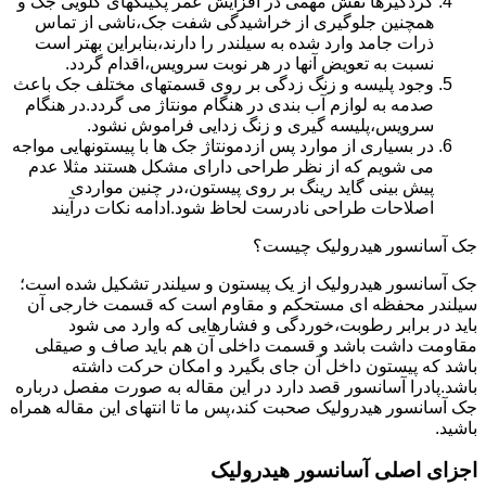
گردگیرها نقش مهمی در افزایش عمر پکینکهای گلویی جک و
همچنین جلوگیری از خراشیدگی شفت جک،ناشی از تماس
ذرات جامد وارد شده به سیلندر را دارند،بنابراین بهتر است
نسبت به تعویض آنها در هر نوبت سرویس،اقدام گردد.
وجود پلیسه و زنگ زدگی بر روی قسمتهای مختلف جک باعث
صدمه به لوازم آب بندی در هنگام مونتاژ می گردد.در هنگام
سرویس،پلیسه گیری و زنگ زدایی فراموش نشود.
در بسیاری از موارد پس ازدمونتاژ جک ها با پیستونهایی مواجه
می شویم که از نظر طراحی دارای مشکل هستند مثلا عدم
پیش بینی گاید رینگ بر روی پیستون،در چنین مواردی
اصلاحات طراحی نادرست لحاظ شود.ادامه نکات درآیند
جک آسانسور هیدرولیک چیست؟
جک آسانسور هیدرولیک از یک پیستون و سیلندر تشکیل شده است؛
سیلندر محفظه ای مستحکم و مقاوم است که قسمت خارجی آن
باید در برابر رطوبت،خوردگی و فشارهایی که وارد می شود
مقاومت داشت باشد و قسمت داخلی آن هم باید صاف و صیقلی
باشد که پیستون داخل آن جای بگیرد و امکان حرکت داشته
باشد.پادرا آسانسور قصد دارد در این مقاله به صورت مفصل درباره
جک آسانسور هیدرولیک صحبت کند،پس ما تا انتهای این مقاله همراه
باشید.
اجزای اصلی آسانسور هیدرولیک