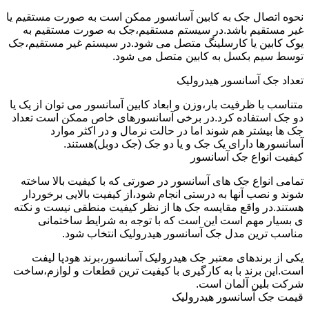
نحوه اتصال جک به کابین آسانسور ممکن است به صورت مستقیم یا
غیر مستقیم باشد.در سیستم مستقیم،جک به صورت مستقیم به
یوک کابین یا کارسلینگ متصل می شود.در سیستم غیر مستقیم،جک
توسط سیم بکسل به کابین متصل می شود.
تعداد جک آسانسور هیدرولیک
متناسب با ظرفیت بار،وزن و ابعاد کابین آسانسور می توان از یک یا
دو جک استفاده کرد.در برخی آسانسورهای خاص ممکن است تعداد
جک ها بیشتر هم شوند اما در حالت نرمال و در اکثر موارد
آسانسورها دارای یک جک و یا دو جک (جک دوبل)هستند.
کیفیت انواع جک آسانسور
تمامی انواع جک های آسانسور در صورتی که با کیفیت بالا ساخته
شوند و نصب آنها به درستی انجام شود،از کیفیت بالایی برخوردار
هستند.در واقع مقایسه جک ها از نظر کیفیت منطقی نیست و نکته
ی بسیار مهم است این است که با توجه به شرایط ساختمانی
مناسب ترین مدل جک آسانسور هیدرولیک انتخاب شود.
یکی از برندهای معتبر جک هیدرولیک آسانسور،برند هودپا لیفت
است.این برند با به کارگیری با کیفیت ترین قطعات و لوازم،ساخت
شرکت بلین آلمان است.
قیمت جک آسانسور هیدرولیک