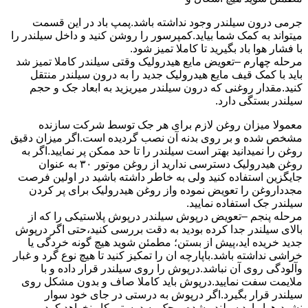
جرمی درون سیلندر وجود نداشته باشد.پمپ باد در این قسمت
میتواند به کمک شما بیاید.کمپرسور را روشن کنید و داخل سیلندر را
با فشار هوا باد بگیرید تا کاملا تمیز شود.
مرحله چهارم –تعویض مایع هیدرولیک وقتی سیلندر کاملا تمیز شد
باید با کمک قیف مایع هیدرولیک جدید را به درون سیلندر منتقل
کنید.مقدار روغنی که درون سیلندر میریزید به ابعاد جک و حجم
سیلندر بستگی دارد.
معمولا میزان روغن لازم برای هر جک توسط شرکت سازنده
مشخص شده و بر روی بدنه آن نصب گردیده است.اگر میزان دقیق
روغن را نمیدانید بهتر است سیلندر را تا حد ممکن پر نمایید.اگر به
روغن هیدرولیک دسترسی ندارید از روغن موتور ۳۰ به عنوان
جایگزین استفاده کنید ولی به خاطر داشته باشید در اولین فرصت
مجدداروغن را تعویض نموده واز روغن هیدرولیک برای پر کردن
سیلندر جک استفاده نمایید.
مرحله پنجم –تعویض درپوش سیلندر درپوش پلاستیکی را که از
بالای سیلندر جدا کرده بودید به دقت بررسی کنید،حتی اگر درپوش
جدید خریده اید،پیش از بستن؛ مطمئن شوید هیچ گونه خردگی یا
خراشی نداشته باشد.باپارچه ان را تمکیز کنید تا هیچ نوع گرد و غبار
وآلودگی روی آن نباشد.درپوش را روی سیلندر قرار داده و با
ملایمت سفت نمایید.درپوش باید کاملا صاف و بدون مشکل روی
سیلندر قرار بگیرد.اگر درپوش به درستی در جای خود سوار
نشود،هوا وارد سیلندر شده و جک به درستی کار نخواهد کرد.