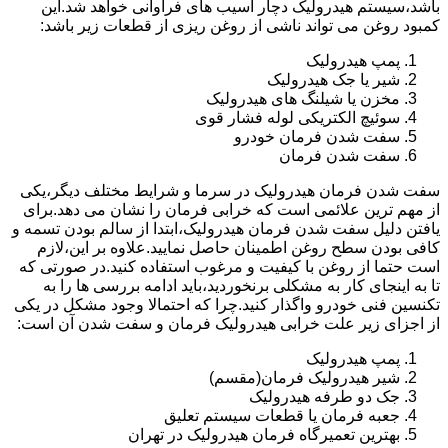
باشد،سیستم هیدرولیک دچار آسیب های فراوانی خواهد شد.این
کمبود روغن می تواند ناشی از روغن ریزی از قطعات زیر باشد:
پمپ هیدرولیک
شیر یا جک هیدرولیک
مخزن یا شیلنگ های هیدرولیک
سوئیچ الکتریکی لوله فشار قوی
سفت شدن فرمان خودرو
سفت شدن فرمان
سفت شدن فرمان هیدرولیک در سرما و شرایط مختلف دیگر،یکی
از مهم ترین علائمی است که خرابی فرمان را نشان می دهد.برای
یافتن دلیل سفت شدن فرمان هیدرولیک،ابتدا از سالم بودن تسمه و
کافی بودن سطح روغن اطمینان حاصل نمایید.علاوه بر این،لازم
است حتما از روغن با کیفیت و مرغوب استفاده کنید.در صورتی که
تا به اینجای کار به مشکلی برنخوردید،باید ادامه بررسی ها را به
تکنسین فنی خودرو واگذار کنید.چرا که احتمالا وجود مشکل در یکی
از اجزای زیر علت خرابی هیدرولیک فرمان و سفت شدن آن است:
پمپ هیدرولیک
شیر هیدرولیک فرمان(مقسم)
جک دو طرفه هیدرولیک
جعبه فرمان یا قطعات سیستم تعلیق
بهترین تعمیرگاه فرمان هیدرولیک در تهران