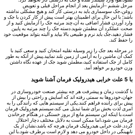
مرحل ششم –آزمایش بعد از انجام مراحل قبلی و تعویض
روغن،جک سوسماری باید به درستی کار کند و هیچ مشکلی نداشته
باشد؛ با این حال برای اطمینان بهتر است پیش از کار کردن با جک و
وارد آوردن فشار اضافی به آن،چند مرتبه جک را آزمایش کنید و از
صحت عملکرد آن مطمئن شوید.دسته جک را چند مرتبه به پایین
فشار دهید،جک باید نرم و طبیعی بالا بیاید و البته بتواند موقعیت خود
را حفظ کند.
در مرحله بعد جک را زیر وسیله نقلیه امتحان کنید و سعی کنید با
کمک آن ماشین را به آرامی از زمین بلند نمایید.پیش از آنکه به طور
کامل از جک استفاده کنید،مطمئن شوید جک از عهده نگاه داشتن
وزن خودرو بر خواهد آمد.
با 5 علت خرابی هیدرولیک فرمان آشنا شوید
با گذشت زمان و پیشرفت هر چه بیشتر صنعت خودروسازی در
جهان،خودروها به سمتی رفته اند که آسایش و راحتی را بیش از
پیش برای راننده فراهم کنند.یکی از سیستم هایی که رانندگی را به
امری لذت بخش برای شما تبدیل می کند،سیستم هیدرولیک فرمان
است.با اینکه این سیستم مانع از بروز خستگی در هنگام چرخاندن
فرمان می شود،اما ممکن است به دلایل مختلف دچار اختلال
گردد.علت خرابی هیدرولیک فرمان هرچه که باشد،نشان از یک
نابهینگی در داخل خودرو می دهد و لازم است برطرف شود.با این