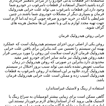
متاسفانه اگر قطعات یدکی خودرو را از مراکز نامعتبر خریداری
کرده باشید،احتمال استفاده از قطعات نامرغوب در خودرو شما
وجود دارد.این قطعات نامرغوب می تواند علت خرابی هیدرولیک
فرمان و بسیاری دیگر از مشکلات خودروی شما باشند.در چنین
شرایطی با آنکه در خرید خودرو صرفه جویی کرده اید،اما لازم است
جهت تهیه مجدد لوازم یدکی و یا تعمیر آن ها متحمل هزینه های
گزاف شوید.
خرابی روغن هیدرولیک فرمان
روغن یکی از اصلی ترین اجزای سیستم هیدرولیک است که عملکرد
بهینه این سیستم را تضمین می کند.بنابراین برای یافتن علت خرابی
هیدرولیک فرمان لازم است سلامت این روغن را مورد بررسی قرار
دهید.روغن هیدرولیک نیز مانند سایر اجزای خودرو عمر مفید
محدودی دارد.بنابراین در صورتی که روغن هیدرولیک در زمان
مناسب تعویض نشده باشد،می تواند سبب بروز اختلال در سیستم
هیدرولیک گردد.علاوه بر این،استفاده از روغن نامرغوب به قطعات
هیدرولیک آسیب زده و ممکن است علت خرابی هیدرولیک فرمان
باشد.
استفاده از رینگ و لاستیک غیراستاندارد
گاهی ممکن است برای زیبایی بیشتر اتومبیلتان به سراغ رینگ یا
لاستیک هایی بروید که از استانداردهای لازم برخوردار نیستند.این
لوازم غیراستاندارد زوایای ۵ گانه جلوبندی خودرو را بر هم می زنند