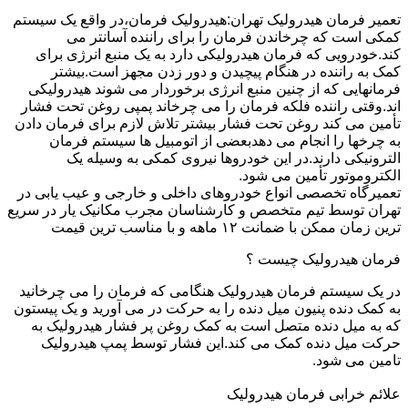
تعمیر فرمان هیدرولیک تهران:هیدرولیک فرمان،در واقع یک سیستم
کمکی است که چرخاندن فرمان را برای راننده آسانتر می
کند.خودرویی که فرمان هیدرولیکی دارد به یک منبع انرژی برای
کمک به راننده در هنگام پیچیدن و دور زدن مجهز است.بیشتر
فرمانهایی که از چنین منبع انرژی برخوردار می شوند هیدرولیکی
اند.وقتی راننده فلکه فرمان را می چرخاند پمپی روغن تحت فشار
تأمین می کند روغن تحت فشار بیشتر تلاش لازم برای فرمان دادن
به چرخها را انجام می دهدبعضی از اتومبیل ها سیستم فرمان
الترونیکی دارند.در این خودروها نیروی کمکی به وسیله یک
الکتروموتور تأمین می شود.
تعمیرگاه تخصصی انواع خودروهای داخلی و خارجی و عیب یابی در
تهران توسط تیم متخصص و کارشناسان مجرب مکانیک یار در سریع
ترین زمان ممکن با ضمانت ۱۲ ماهه و با مناسب ترین قیمت
فرمان هیدرولیک چیست ؟
در یک سیستم فرمان هیدرولیک هنگامی که فرمان را می چرخانید
به کمک دنده پنیون میل دنده را به حرکت در می آورید و یک پیستون
که به میل دنده متصل است به کمک روغن پر فشار هیدرولیک به
حرکت میل دنده کمک می کند.این فشار توسط پمپ هیدرولیک
تامین می شود.
علائم خرابی فرمان هیدرولیک