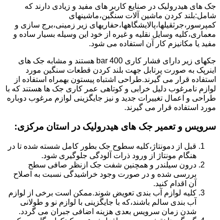
جک های هیدرولیک در صنایع کاربر های مفید و زیادی دارند که
شامل:بلند کردن ماشین آلات سنگین،ماشینهای
کمپرسور،جرثقیلها،پالایشگاهها،حفاریهای زیر زمینی،برج سازی و
معماری،کلیه وسایل نقلیه و غیره از خود این وسیله بسیار ساده و
مفید یا مکانیزم کار آن استفاده می شود.
جکهای زیر دارای فشار کاری 400 bar هستند و مشابه جک های
اینرپک به صورت پرتابل جهت بلند کردن قطعات سنگین مورد
استفاده قرار می گیرند.طراحی اشتباه پیستون بهمراه استفاده از
لوازم نامرغوب دلیل خرابی و کوتاهی عمر کاری جک ها هستند که با
طراحی و اعمال تغییرات جدید و نیز جایگزینی لوازم مرغوب دوباره
مورد استفاده قرار می گیرند.
سرویس و تعمیر جک های هیدرولیک در استان مرکزی
:
قبل از دمونتاژ،کلیه سطوح جک بطور کامل شسته شده تا در
هنگام مونتاژ از ورود ذرات آلودگی جلوگیری شود.
درون سیلندر و همچنین شفت جک ازنظر صافی سطح
بررسی شده و در صورت وجود خراشیدگی نسبت به اصلاح
آن اقدام کنید.
کلیه لوازم آب بندی تعویض شوند.ممکن است برخی از لوازم
آب بندی سالم باشند،که با جایگزینی با لوازم نو و طولانی
شدن زمان سرویس بعدی هزینه اضافی جبران می گردد.