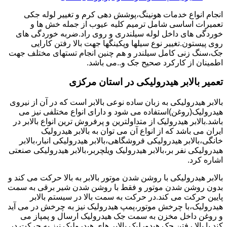
انجام انواع خدمات هونینگ،پوشش دهی کرم و تغییر لوله جکی
تعمیرات اساسی شامل ترمیم کلیه عیوب از جمله خش ها و
خوردگی های داخل لوله سیلندری و روی راد.ضربه خوردگی های
روی پیستون.تغییر نوع سیلها وپکینگها جهت بالا رفتن کارایی
جک،سنگ زنی کامل سیلندر و هم چنین انجام تستهای مختلف جهت
اطمینان از کارکرد صحیح جک و..می باشد.
تعمیر بالابر هیدرولیکی در استان مرکزی
بالابر هیدرولیکی به زبان ساده نوعی بالابر است که در آن از نیروی
هیدرولیک(روغن)استفاده می شود و دارای انواع مختلفی نیز می
باشد.بالابر هیدرولیک از متداولترین و پرفروش ترین انواع بالابر در
ایران می باشد که از انواع آن می توان به بالابر هیدرولیک
خانگی،بالابر هیدرولیکی فروشگاهی،بالابر هیدرولیکی انبار،بالابر
هیدرولیکی نفر بر،بالابر هیدرولیک ویلچربر،بالابر هیدرولیکی صنعتی
اشاره کرد.
بالابر هیدرولیکی با روشن شدن موتور بالابر به بالا حرکت می کند و
بدون روشن شدن موتور و فقط با روشن شدن شیر برقی به سمت
پایین حرکت می کند.در حرکت به سمت بالا در سیستم بالابر
هیدرولیک،با چرخش موتور،پمپ هیدرولیک نیز به چرخش در می آید
و روغن داخل مخزن به سمت جک هیدرولیک ارسال و پمپاز می
کند.با بالا رفتن جک هیدورلیک بالابر های هیدرولیک نیز به حرکت در