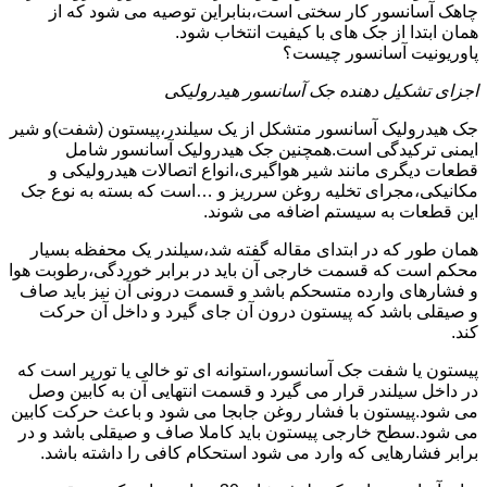
چاهک آسانسور کار سختی است،بنابراین توصیه می شود که از
همان ابتدا از جک های با کیفیت انتخاب شود.
پاوریونیت آسانسور چیست؟
اجزای تشکیل دهنده جک آسانسور هیدرولیکی
جک هیدرولیک آسانسور متشکل از یک سیلندر،پیستون (شفت)و شیر
ایمنی ترکیدگی است.همچنین جک هیدرولیک آسانسور شامل
قطعات دیگری مانند شیر هواگیری،انواع اتصالات هیدرولیکی و
مکانیکی،مجرای تخلیه روغن سرریز و …است که بسته به نوع جک
این قطعات به سیستم اضافه می شوند.
همان طور که در ابتدای مقاله گفته شد،سیلندر یک محفظه بسیار
محکم است که قسمت خارجی آن باید در برابر خوردگی،رطوبت هوا
و فشارهای وارده متسحکم باشد و قسمت درونی آن نیز باید صاف
و صیقلی باشد که پیستون درون آن جای گیرد و داخل آن حرکت
کند.
پیستون یا شفت جک آسانسور،استوانه ای تو خالی یا تورپر است که
در داخل سیلندر قرار می گیرد و قسمت انتهایی آن به کابین وصل
می شود.پیستون با فشار روغن جابجا می شود و باعث حرکت کابین
می شود.سطح خارجی پیستون باید کاملا صاف و صیقلی باشد و در
برابر فشارهایی که وارد می شود استحکام کافی را داشته باشد.