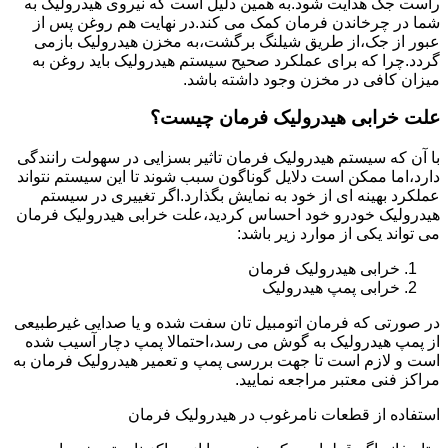
راست جک هدایت شود.به همین دلیل است که نیروی هیدرولیک به
شما در چرخاندن فرمان کمک می کند.در نهایت هم روغن پس از
عبور از جک،از طریق شیلنگ برگشت،به مخزن هیدرولیک بازمی
گردد.چرا که برای عملکرد صحیح سیستم هیدرولیک باید روغن به
میزان کافی در مخزن وجود داشته باشد.
علت خرابی هیدرولیک فرمان چیست؟
با آن که سیستم هیدرولیک فرمان تاثیر بسزایی در سهولت رانندگی
دارد،اما ممکن است دلایل گوناگون سبب شوند تا این سیستم نتواند
عملکرد بهینه ای از خود به نمایش بگذارد.اگر تغییری در سیستم
هیدرولیک خودرو خود احساس کردید،علت خرابی هیدرولیک فرمان
می تواند یکی از موارد زیر باشد:
خرابی هیدرولیک فرمان
خرابی پمپ هیدرولیک
در صورتی که فرمان اتومبیل تان سفت شده و یا صدایی غیرطبیعی
از پمپ هیدرولیک به گوش می رسد،احتمالا پمپ دچار آسیب شده
است و لازم است تا جهت بررسی پمپ و تعمیر هیدرولیک فرمان به
مراکز فنی معتبر مراجعه نمایید.
استفاده از قطعات نامرغوب در هیدرولیک فرمان