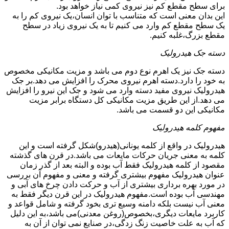
برای سطح مقطع کم نیز نیروی کمی نیاز خواهد بود.
این بدان معنی است که متناسب با توان انسان،یک نیروی کم را به
یک سطح مقطع کم وارد می کنیم تا به یک نیروی زیاد در سطح
مقطع بزرگ،غلبه کنیم.
دسته جک هیدرولیک
دسته جک نیز یک اهرم نوع دوم می باشد و مزیت مکانیکی مخصوص
به خود را دارد.دسته اهرم نیروی محرک را افزایش می دهد.بر جک
هیدرولیک نیروی مفید دسته وارد می شود و جک این نیرو را افزایش
می دهد.از این طریق مزیت مکانیکی کل دستگاه برابر مزیت
مکانیکی این دو قسمت می باشد.
مفهوم کلمه هیدرولیک
هیدرولیک در واقع از کلمه یونانی(هیدرو)شکل گرفته است و این
کلمه به معنی جریان حرکات مایعات می باشد.در قرن های گذشته
مقصود از کلمه هیدرولیک فقط آب بوده و البته بعد از گذر زمان
عنوان هیدرولیک مفهوم بیشتری گرفته و معنی و مفهوم آن بررسی
در مورد بهره برداری بیشتری از آب و حرکت دادن چرخ های آبی و
مهندسی آب بوده است.مفهوم هیدرولیک در این قرن دیگر فقط به
معنی آب نیست بلکه دامنه وسیع تری بخود گرفته و شامل قواعد و
کاربرد مایعات دیگری،بخصوص(روغن معدنی)می باشد،به این دلیل
که آب به علت خاصیت زنگ زدگی،در صنایع نمی توان از آن به