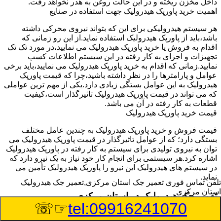
داخل مخزن ریخته و در این حالت روغن به هدر نخواهد رفت.
اهمیت خرید پاورپک هیدرولیک جهت استفاده در صنایع
هر سیستم هیدرولیکی برای این که بتواند نیروی محرکی داشته
باشد،باید از پاورپک هیدرولیک استفاده نماید.از این رو زمانی که
اقدام به فروش یا خرید پاورپک هیدرولیک می نمایید،در مورد تک تک
تجهیزات و اجزای به کار رفته در این سیستم اطلاعات کسب
نمایید.زمانی که اقدام به خرید پاورپک هیدرولیک می نمایید،باید برخی
عوامل و پارامترها را در نظر داشته باشید،چرا که قیمت پاورپک
هیدرولیک به این عوامل بستگی زیادی دارد.یکی از مهم ترین عواملی
که می تواند در قیمت پاورپک هیدرولیک تاثیرگذار است،کیفیت
قطعات به کار رفته در آن می باشد.
قیمت خرید پاورپک هیدرولیک
قیمت فروش و خرید پاورپک هیدرولیک به چندین عامل مختلف
بستگی دارد؛ که از عوامل تاثیرگذار در قیمت پاورپک هیدرولیک می
توان به نیروی تولیدی برای سیستم به کار رفته در پاورپک هیدرولیک
اشاره کرد.هر سیستمی برای انجام کار خود نیاز به یک نیرو دارد که
در سیستم های هیدرولیک این نیرو را پاورپک هیدرولیک تأمین می
نماید.
تلفن تماس فوری
تعمیر جک استان مرکزی,تعمیر جک هیدرولیک
استان مرکزی
تعمیر جک هیدرولیک در استان مرکزی
☞☏
tel:09916241070
وسیله‎ای که با عملکرد خود موجب بلند شدن اهرم و یا وزن سنگین