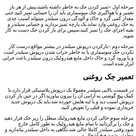
مرحله اول –تمیز کردن جک به خاطر داشته باشید،پیش از هر بار
تعمیر و یا هواگیری جک سوسماری باید آن را حسابی تمیز کنید.حتی
مقدار کمی گرد و خاک و آلودگی درون سیلندر میتواند آسیب جدی
به جک روغنی وارد نماید.یک پارچه تمیز بردارید و حسابی سیلندر و
بقیه اجزای جک را تمیز کنید،سپس برای باز کردن جک دست به کار
شوید.
مرحله دوم –بازکردن درپوش سیلندر در بیشتر مواقع درست کار
نکردن جک سوسماری یا به خاطر خراب شدن درپوش سیلندر است
و یا ورود گرد و خاک داخل مایع هیدرولیک درون سیلندر باعث خرابی
ابزار شده است.
تعمیر جک روغنی
در قسمت بالایی سیلندر معمولا یک درپوش پلاستیکی قرار دارد،با
کمک پیچ گوشتی به آرامی آن را بیرون بیاورید.اگر در حین باز کردن
درپوش آسیب دید و یا لبه هایش خورده شد،باید یک درپوش جدید
خریداری نموده و قبلی را تعویض کنید.
مرحله سوم-خالی کردن مایع هیدرولیک سطل را زیر جک قرار دهید
و جک را برگردانید تا تمام مایع هیدرولیک به طور کامل خارج
شود.وقتی سیلندر کاملا خالی شد،نگاهی به داخل سیلندر بیاندازید و
مطمئن شوید هیچ آشغال و