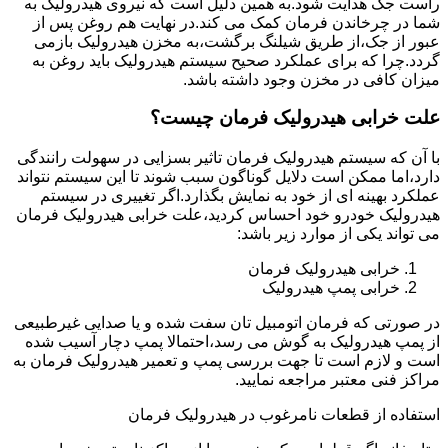
راست جک هدایت شود.به همین دلیل است که نیروی هیدرولیک به
شما در چرخاندن فرمان کمک می کند.در نهایت هم روغن پس از
عبور از جک،از طریق شیلنگ برگشت،به مخزن هیدرولیک بازمی
گردد.چرا که برای عملکرد صحیح سیستم هیدرولیک باید روغن به
میزان کافی در مخزن وجود داشته باشد.
علت خرابی هیدرولیک فرمان چیست؟
با آن که سیستم هیدرولیک فرمان تاثیر بسزایی در سهولت رانندگی
دارد،اما ممکن است دلایل گوناگون سبب شوند تا این سیستم نتواند
عملکرد بهینه ای از خود به نمایش بگذارد.اگر تغییری در سیستم
هیدرولیک خودرو خود احساس کردید،علت خرابی هیدرولیک فرمان
می تواند یکی از موارد زیر باشد:
خرابی هیدرولیک فرمان
خرابی پمپ هیدرولیک
در صورتی که فرمان اتومبیل تان سفت شده و یا صدایی غیرطبیعی
از پمپ هیدرولیک به گوش می رسد،احتمالا پمپ دچار آسیب شده
است و لازم است تا جهت بررسی پمپ و تعمیر هیدرولیک فرمان به
مراکز فنی معتبر مراجعه نمایید.
استفاده از قطعات نامرغوب در هیدرولیک فرمان