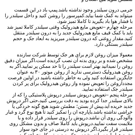
جرمی درون سیلندر وجود نداشته باشد.پمپ باد در این قسمت
میتواند به کمک شما بیاید.کمپرسور را روشن کنید و داخل سیلندر را
با فشار هوا باد بگیرید تا کاملا تمیز شود.
مرحله چهارم –تعویض مایع هیدرولیک وقتی سیلندر کاملا تمیز شد
باید با کمک قیف مایع هیدرولیک جدید را به درون سیلندر منتقل
کنید.مقدار روغنی که درون سیلندر میریزید به ابعاد جک و حجم
سیلندر بستگی دارد.
معمولا میزان روغن لازم برای هر جک توسط شرکت سازنده
مشخص شده و بر روی بدنه آن نصب گردیده است.اگر میزان دقیق
روغن را نمیدانید بهتر است سیلندر را تا حد ممکن پر نمایید.اگر به
روغن هیدرولیک دسترسی ندارید از روغن موتور ۳۰ به عنوان
جایگزین استفاده کنید ولی به خاطر داشته باشید در اولین فرصت
مجدداروغن را تعویض نموده واز روغن هیدرولیک برای پر کردن
سیلندر جک استفاده نمایید.
مرحله پنجم –تعویض درپوش سیلندر درپوش پلاستیکی را که از
بالای سیلندر جدا کرده بودید به دقت بررسی کنید،حتی اگر درپوش
جدید خریده اید،پیش از بستن؛ مطمئن شوید هیچ گونه خردگی یا
خراشی نداشته باشد.باپارچه ان را تمکیز کنید تا هیچ نوع گرد و غبار
وآلودگی روی آن نباشد.درپوش را روی سیلندر قرار داده و با
ملایمت سفت نمایید.درپوش باید کاملا صاف و بدون مشکل روی
سیلندر قرار بگیرد.اگر درپوش به درستی در جای خود سوار
نشود،هوا وارد سیلندر شده و جک به درستی کار نخواهد کرد.