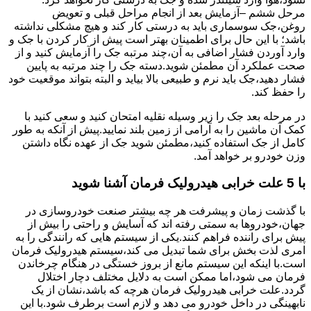
مرحل ششم –آزمایش بعد از انجام مراحل قبلی و تعویض
روغن،جک سوسماری باید به درستی کار کند و هیچ مشکلی نداشته
باشد؛ با این حال برای اطمینان بهتر است پیش از کار کردن با جک و
وارد آوردن فشار اضافی به آن،چند مرتبه جک را آزمایش کنید و از
صحت عملکرد آن مطمئن شوید.دسته جک را چند مرتبه به پایین
فشار دهید،جک باید نرم و طبیعی بالا بیاید و البته بتواند موقعیت خود
را حفظ کند.
در مرحله بعد جک را زیر وسیله نقلیه امتحان کنید و سعی کنید با
کمک آن ماشین را به آرامی از زمین بلند نمایید.پیش از آنکه به طور
کامل از جک استفاده کنید،مطمئن شوید جک از عهده نگاه داشتن
وزن خودرو بر خواهد آمد.
با 5 علت خرابی هیدرولیک فرمان آشنا شوید
با گذشت زمان و پیشرفت هر چه بیشتر صنعت خودروسازی در
جهان،خودروها به سمتی رفته اند که آسایش و راحتی را بیش از
پیش برای راننده فراهم کنند.یکی از سیستم هایی که رانندگی را به
امری لذت بخش برای شما تبدیل می کند،سیستم هیدرولیک فرمان
است.با اینکه این سیستم مانع از بروز خستگی در هنگام چرخاندن
فرمان می شود،اما ممکن است به دلایل مختلف دچار اختلال
گردد.علت خرابی هیدرولیک فرمان هرچه که باشد،نشان از یک
نابهینگی در داخل خودرو می دهد و لازم است برطرف شود.با این