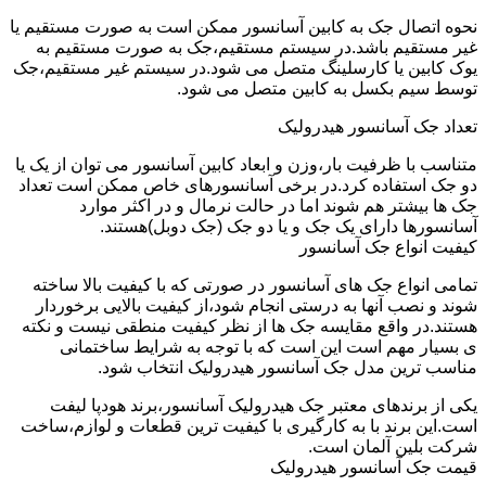
نحوه اتصال جک به کابین آسانسور ممکن است به صورت مستقیم یا
غیر مستقیم باشد.در سیستم مستقیم،جک به صورت مستقیم به
یوک کابین یا کارسلینگ متصل می شود.در سیستم غیر مستقیم،جک
توسط سیم بکسل به کابین متصل می شود.
تعداد جک آسانسور هیدرولیک
متناسب با ظرفیت بار،وزن و ابعاد کابین آسانسور می توان از یک یا
دو جک استفاده کرد.در برخی آسانسورهای خاص ممکن است تعداد
جک ها بیشتر هم شوند اما در حالت نرمال و در اکثر موارد
آسانسورها دارای یک جک و یا دو جک (جک دوبل)هستند.
کیفیت انواع جک آسانسور
تمامی انواع جک های آسانسور در صورتی که با کیفیت بالا ساخته
شوند و نصب آنها به درستی انجام شود،از کیفیت بالایی برخوردار
هستند.در واقع مقایسه جک ها از نظر کیفیت منطقی نیست و نکته
ی بسیار مهم است این است که با توجه به شرایط ساختمانی
مناسب ترین مدل جک آسانسور هیدرولیک انتخاب شود.
یکی از برندهای معتبر جک هیدرولیک آسانسور،برند هودپا لیفت
است.این برند با به کارگیری با کیفیت ترین قطعات و لوازم،ساخت
شرکت بلین آلمان است.
قیمت جک آسانسور هیدرولیک