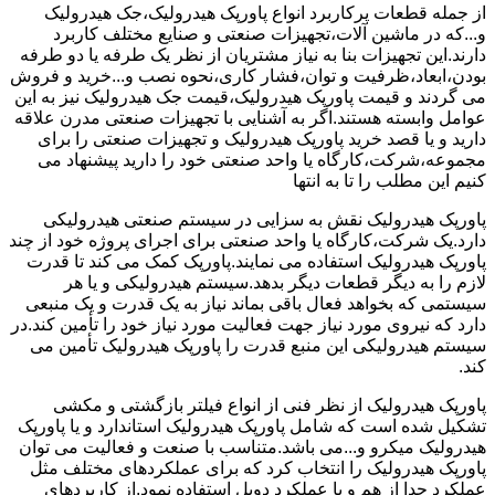
از جمله قطعات پرکاربرد انواع پاورپک هیدرولیک،جک هیدرولیک
و...که در ماشین آلات،تجهیزات صنعتی و صنایع مختلف کاربرد
دارند.این تجهیزات بنا به نیاز مشتریان از نظر یک طرفه یا دو طرفه
بودن،ابعاد،ظرفیت و توان،فشار کاری،نحوه نصب و...خرید و فروش
می گردند و قیمت پاورپک هیدرولیک،قیمت جک هیدرولیک نیز به این
عوامل وابسته هستند.اگر به آشنایی با تجهیزات صنعتی مدرن علاقه
دارید و یا قصد خرید پاورپک هیدرولیک و تجهیزات صنعتی را برای
مجموعه،شرکت،کارگاه یا واحد صنعتی خود را دارید پیشنهاد می
کنیم این مطلب را تا به انتها
پاورپک هیدرولیک نقش به سزایی در سیستم صنعتی هیدرولیکی
دارد.یک شرکت،کارگاه یا واحد صنعتی برای اجرای پروژه خود از چند
پاورپک هیدرولیک استفاده می نمایند.پاورپک کمک می کند تا قدرت
لازم را به دیگر قطعات دیگر بدهد.سیستم هیدرولیکی و یا هر
سیستمی که بخواهد فعال باقی بماند نیاز به یک قدرت و یک منبعی
دارد که نیروی مورد نیاز جهت فعالیت مورد نیاز خود را تأمین کند.در
سیستم هیدرولیکی این منبع قدرت را پاورپک هیدرولیک تأمین می
کند.
پاورپک هیدرولیک از نظر فنی از انواع فیلتر بازگشتی و مکشی
تشکیل شده است که شامل پاورپک هیدرولیک استاندارد و یا پاورپک
هیدرولیک میکرو و...می باشد.متناسب با صنعت و فعالیت می توان
پاورپک هیدرولیک را انتخاب کرد که برای عملکردهای مختلف مثل
عملکرد جدا از هم و یا عملکرد دوبل استفاده نمود.از کاربردهای