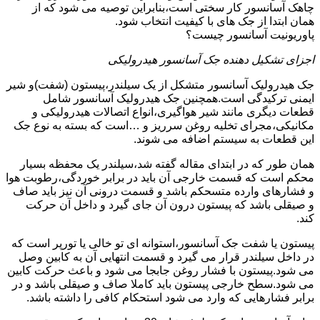
چاهک آسانسور کار سختی است،بنابراین توصیه می شود که از
همان ابتدا از جک های با کیفیت انتخاب شود.
پاوریونیت آسانسور چیست؟
اجزای تشکیل دهنده جک آسانسور هیدرولیکی
جک هیدرولیک آسانسور متشکل از یک سیلندر،پیستون (شفت)و شیر
ایمنی ترکیدگی است.همچنین جک هیدرولیک آسانسور شامل
قطعات دیگری مانند شیر هواگیری،انواع اتصالات هیدرولیکی و
مکانیکی،مجرای تخلیه روغن سرریز و …است که بسته به نوع جک
این قطعات به سیستم اضافه می شوند.
همان طور که در ابتدای مقاله گفته شد،سیلندر یک محفظه بسیار
محکم است که قسمت خارجی آن باید در برابر خوردگی،رطوبت هوا
و فشارهای وارده متسحکم باشد و قسمت درونی آن نیز باید صاف
و صیقلی باشد که پیستون درون آن جای گیرد و داخل آن حرکت
کند.
پیستون یا شفت جک آسانسور،استوانه ای تو خالی یا تورپر است که
در داخل سیلندر قرار می گیرد و قسمت انتهایی آن به کابین وصل
می شود.پیستون با فشار روغن جابجا می شود و باعث حرکت کابین
می شود.سطح خارجی پیستون باید کاملا صاف و صیقلی باشد و در
برابر فشارهایی که وارد می شود استحکام کافی را داشته باشد.