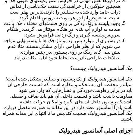
گردگیرها نقش مهمی در افزایش عمر پکینکهای گلویی جک و
همچنین جلوگیری از خراشیدگی شفت جک،ناشی از تماس
ذرات جامد وارد شده به سیلندر را دارند،بنابراین بهتر است
نسبت به تعویض آنها در هر نوبت سرویس،اقدام گردد.
وجود پلیسه و زنگ زدگی بر روی قسمتهای مختلف جک باعث
صدمه به لوازم آب بندی در هنگام مونتاژ می گردد.در هنگام
سرویس،پلیسه گیری و زنگ زدایی فراموش نشود.
در بسیاری از موارد پس ازدمونتاژ جک ها با پیستونهایی مواجه
می شویم که از نظر طراحی دارای مشکل هستند مثلا عدم
پیش بینی گاید رینگ بر روی پیستون،در چنین مواردی
اصلاحات طراحی نادرست لحاظ شود.ادامه نکات درآیند
جک آسانسور هیدرولیک چیست؟
جک آسانسور هیدرولیک از یک پیستون و سیلندر تشکیل شده است؛
سیلندر محفظه ای مستحکم و مقاوم است که قسمت خارجی آن
باید در برابر رطوبت،خوردگی و فشارهایی که وارد می شود
مقاومت داشت باشد و قسمت داخلی آن هم باید صاف و صیقلی
باشد که پیستون داخل آن جای بگیرد و امکان حرکت داشته
باشد.پادرا آسانسور قصد دارد در این مقاله به صورت مفصل درباره
جک آسانسور هیدرولیک صحبت کند،پس ما تا انتهای این مقاله همراه
باشید.
اجزای اصلی آسانسور هیدرولیک