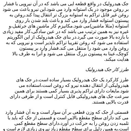
جک هیدرولیک در واقع قطعه ایی می باشد که در آن نیرویی با فشار
بر روغن موجود در یک استوانه وارد می شود.این نیرو باعث می شود
روغن غیر قابل تراکم به استوانه بزرگ تر انتقال پیدا کند.روغن به
پیستون استوانه فشار وارد می کند و باعث بلند شدن بار روی
استوانه (مثلا ماشین)می شود.مکانیزم کار ماشین های جرثقیل،و
غیره نیز به همین ترتیب می باشد که در عین سادگی،کار مفید زیادی
با بازده بالا صورت می گیرد.در بنای جک هیدرولیک از این الگوریتم
استفاده می شود که روغن تقریبا تراکم ناپذیر است و نیرویی که به
روغن وارد می شود را منتقل می کند.فشار وارد بر پیستون
کوچک،عینا به پیستون بزرگ منتقل می شود و آنرا به طرف بالا
هدایت میکند.
طرز کار جک هیدرولیک
طرز کارکرد یک جک هیدرولیک بسیار ساده است.در جک های
هیدرولیکی از انتقال دهنده نیرو که روغن است،استفاده می
شود.مایعات دارای تراکم پذیری بسیار کمی هستند برای همین
سرعت جک های هیدرولیکی قابل کنترل است و از طرفی دارای
قدرت بالایی هستند.
قسمتی از جک که وزن قطعی بر آن سوار است و به آن فشار وارد
می کند دارای سطح مقطع بالایی است و قسمتی از جک که باید با
تلمبه زدن روغن را به حرکت در آورد،دارای سطح مقطع کمی
است.به همین دلیل برای سطح مقطع زیاد نیروی زیادی لازم است و