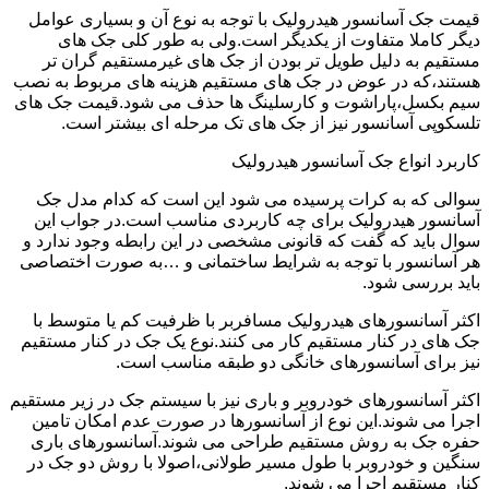
قیمت جک آسانسور هیدرولیک با توجه به نوع آن و بسیاری عوامل
دیگر کاملا متفاوت از یکدیگر است.ولی به طور کلی جک های
مستقیم به دلیل طویل تر بودن از جک های غیرمستقیم گران تر
هستند،که در عوض در جک های مستقیم هزینه های مربوط به نصب
سیم بکسل،پاراشوت و کارسلینگ ها حذف می شود.قیمت جک های
تلسکوپی آسانسور نیز از جک های تک مرحله ای بیشتر است.
کاربرد انواع جک آسانسور هیدرولیک
سوالی که به کرات پرسیده می شود این است که کدام مدل جک
آسانسور هیدرولیک برای چه کاربردی مناسب است.در جواب این
سوال باید که گفت که قانونی مشخصی در این رابطه وجود ندارد و
هر آسانسور با توجه به شرایط ساختمانی و …به صورت اختصاصی
باید بررسی شود.
اکثر آسانسورهای هیدرولیک مسافربر با ظرفیت کم یا متوسط با
جک های در کنار مستقیم کار می کنند.نوع یک جک در کنار مستقیم
نیز برای آسانسورهای خانگی دو طبقه مناسب است.
اکثر آسانسورهای خودروبر و باری نیز با سیستم جک در زیر مستقیم
اجرا می شوند.این نوع از آسانسورها در صورت عدم امکان تامین
حفره جک به روش مستقیم طراحی می شوند.آسانسورهای باری
سنگین و خودروبر با طول مسیر طولانی،اصولا با روش دو جک در
کنار مستقیم اجرا می شوند.