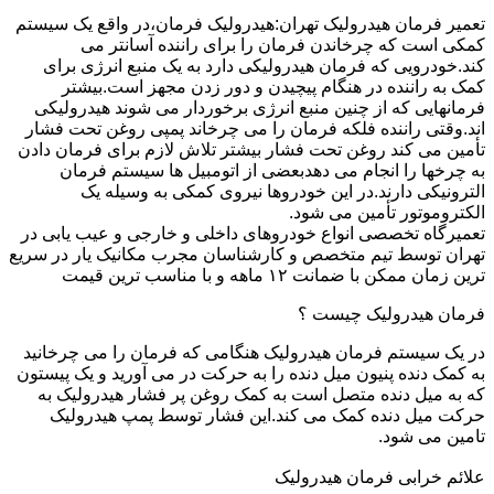
تعمیر فرمان هیدرولیک تهران:هیدرولیک فرمان،در واقع یک سیستم
کمکی است که چرخاندن فرمان را برای راننده آسانتر می
کند.خودرویی که فرمان هیدرولیکی دارد به یک منبع انرژی برای
کمک به راننده در هنگام پیچیدن و دور زدن مجهز است.بیشتر
فرمانهایی که از چنین منبع انرژی برخوردار می شوند هیدرولیکی
اند.وقتی راننده فلکه فرمان را می چرخاند پمپی روغن تحت فشار
تأمین می کند روغن تحت فشار بیشتر تلاش لازم برای فرمان دادن
به چرخها را انجام می دهدبعضی از اتومبیل ها سیستم فرمان
الترونیکی دارند.در این خودروها نیروی کمکی به وسیله یک
الکتروموتور تأمین می شود.
تعمیرگاه تخصصی انواع خودروهای داخلی و خارجی و عیب یابی در
تهران توسط تیم متخصص و کارشناسان مجرب مکانیک یار در سریع
ترین زمان ممکن با ضمانت ۱۲ ماهه و با مناسب ترین قیمت
فرمان هیدرولیک چیست ؟
در یک سیستم فرمان هیدرولیک هنگامی که فرمان را می چرخانید
به کمک دنده پنیون میل دنده را به حرکت در می آورید و یک پیستون
که به میل دنده متصل است به کمک روغن پر فشار هیدرولیک به
حرکت میل دنده کمک می کند.این فشار توسط پمپ هیدرولیک
تامین می شود.
علائم خرابی فرمان هیدرولیک