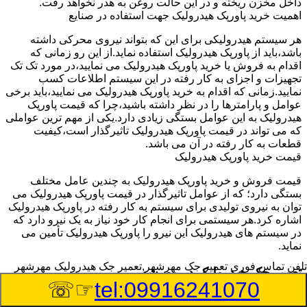
داخل مخزن ریخته و در این حالت روغن به هدر نخواهد رفت.
اهمیت خرید پاورپک هیدرولیک جهت استفاده در صنایع
هر سیستم هیدرولیکی برای این که بتواند نیروی محرکی داشته
باشد،باید از پاورپک هیدرولیک استفاده نماید.از این رو زمانی که
اقدام به فروش یا خرید پاورپک هیدرولیک می نمایید،در مورد تک تک
تجهیزات و اجزای به کار رفته در این سیستم اطلاعات کسب
نمایید.زمانی که اقدام به خرید پاورپک هیدرولیک می نمایید،باید برخی
عوامل و پارامترها را در نظر داشته باشید،چرا که قیمت پاورپک
هیدرولیک به این عوامل بستگی زیادی دارد.یکی از مهم ترین عواملی
که می تواند در قیمت پاورپک هیدرولیک تاثیرگذار است،کیفیت
قطعات به کار رفته در آن می باشد.
قیمت خرید پاورپک هیدرولیک
قیمت فروش و خرید پاورپک هیدرولیک به چندین عامل مختلف
بستگی دارد؛ که از عوامل تاثیرگذار در قیمت پاورپک هیدرولیک می
توان به نیروی تولیدی برای سیستم به کار رفته در پاورپک هیدرولیک
اشاره کرد.هر سیستمی برای انجام کار خود نیاز به یک نیرو دارد که
در سیستم های هیدرولیک این نیرو را پاورپک هیدرولیک تأمین می
نماید.
تلفن تماس فوری
تعمیر جک مهرشهر,تعمیر جک هیدرولیک مهرشهر
تعمیر جک هیدرولیک در مهرشهر
☞☏
tel:09916241070
وسیله‎ای که با عملکرد خود موجب بلند شدن اهرم و یا وزن سنگین