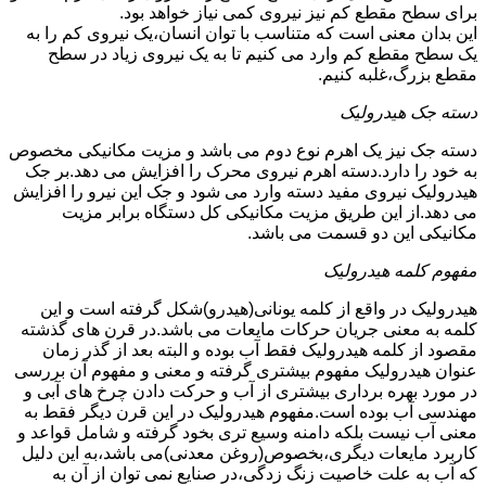
برای سطح مقطع کم نیز نیروی کمی نیاز خواهد بود.
این بدان معنی است که متناسب با توان انسان،یک نیروی کم را به
یک سطح مقطع کم وارد می کنیم تا به یک نیروی زیاد در سطح
مقطع بزرگ،غلبه کنیم.
دسته جک هیدرولیک
دسته جک نیز یک اهرم نوع دوم می باشد و مزیت مکانیکی مخصوص
به خود را دارد.دسته اهرم نیروی محرک را افزایش می دهد.بر جک
هیدرولیک نیروی مفید دسته وارد می شود و جک این نیرو را افزایش
می دهد.از این طریق مزیت مکانیکی کل دستگاه برابر مزیت
مکانیکی این دو قسمت می باشد.
مفهوم کلمه هیدرولیک
هیدرولیک در واقع از کلمه یونانی(هیدرو)شکل گرفته است و این
کلمه به معنی جریان حرکات مایعات می باشد.در قرن های گذشته
مقصود از کلمه هیدرولیک فقط آب بوده و البته بعد از گذر زمان
عنوان هیدرولیک مفهوم بیشتری گرفته و معنی و مفهوم آن بررسی
در مورد بهره برداری بیشتری از آب و حرکت دادن چرخ های آبی و
مهندسی آب بوده است.مفهوم هیدرولیک در این قرن دیگر فقط به
معنی آب نیست بلکه دامنه وسیع تری بخود گرفته و شامل قواعد و
کاربرد مایعات دیگری،بخصوص(روغن معدنی)می باشد،به این دلیل
که آب به علت خاصیت زنگ زدگی،در صنایع نمی توان از آن به