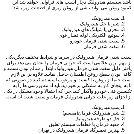
باشد،سیستم هیدرولیک دچار آسیب های فراوانی خواهد شد.این
کمبود روغن می تواند ناشی از روغن ریزی از قطعات زیر باشد:
پمپ هیدرولیک
شیر یا جک هیدرولیک
مخزن یا شیلنگ های هیدرولیک
سوئیچ الکتریکی لوله فشار قوی
سفت شدن فرمان خودرو
سفت شدن فرمان
سفت شدن فرمان هیدرولیک در سرما و شرایط مختلف دیگر،یکی
از مهم ترین علائمی است که خرابی فرمان را نشان می دهد.برای
یافتن دلیل سفت شدن فرمان هیدرولیک،ابتدا از سالم بودن تسمه و
کافی بودن سطح روغن اطمینان حاصل نمایید.علاوه بر این،لازم
است حتما از روغن با کیفیت و مرغوب استفاده کنید.در صورتی که
تا به اینجای کار به مشکلی برنخوردید،باید ادامه بررسی ها را به
تکنسین فنی خودرو واگذار کنید.چرا که احتمالا وجود مشکل در یکی
از اجزای زیر علت خرابی هیدرولیک فرمان و سفت شدن آن است:
پمپ هیدرولیک
شیر هیدرولیک فرمان(مقسم)
جک دو طرفه هیدرولیک
جعبه فرمان یا قطعات سیستم تعلیق
بهترین تعمیرگاه فرمان هیدرولیک در تهران