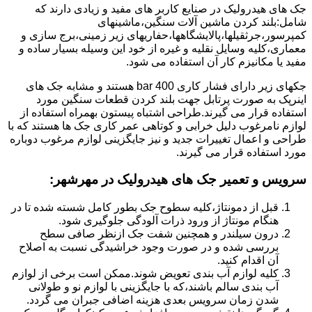
جک های هیدرولیک در صنایع کاربر های مفید و زیادی دارند که
شامل:بلند کردن ماشین آلات سنگین،ماشینهای
کمپرسور،جرثقیلها،پالایشگاهها،حفاریهای زیر زمینی،برج سازی و
معماری،کلیه وسایل نقلیه و غیره از خود این وسیله بسیار ساده و
مفید یا مکانیزم کار آن استفاده می شود.
جکهای زیر دارای فشار کاری 400 bar هستند و مشابه جک های
اینرپک به صورت پرتابل جهت بلند کردن قطعات سنگین مورد
استفاده قرار می گیرند.طراحی اشتباه پیستون بهمراه استفاده از
لوازم نامرغوب دلیل خرابی و کوتاهی عمر کاری جک ها هستند که با
طراحی و اعمال تغییرات جدید و نیز جایگزینی لوازم مرغوب دوباره
مورد استفاده قرار می گیرند.
سرویس و تعمیر جک های هیدرولیک در مهرشهر
:
قبل از دمونتاژ،کلیه سطوح جک بطور کامل شسته شده تا در
هنگام مونتاژ از ورود ذرات آلودگی جلوگیری شود.
درون سیلندر و همچنین شفت جک ازنظر صافی سطح
بررسی شده و در صورت وجود خراشیدگی نسبت به اصلاح
آن اقدام کنید.
کلیه لوازم آب بندی تعویض شوند.ممکن است برخی از لوازم
آب بندی سالم باشند،که با جایگزینی با لوازم نو و طولانی
شدن زمان سرویس بعدی هزینه اضافی جبران می گردد.