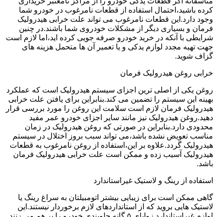
متاسفانه اگر قطعات یدکی خودرو را از مراکز نامعتبر خریداری
کرده باشید،احتمال استفاده از قطعات نامرغوب در خودرو شما
وجود دارد.این قطعات نامرغوب می تواند علت خرابی هیدرولیک
فرمان و بسیاری دیگر از مشکلات خودروی شما باشند.در چنین
شرایطی با آنکه در خرید خودرو صرفه جویی کرده اید،اما لازم است
جهت تهیه مجدد لوازم یدکی و یا تعمیر آن ها متحمل هزینه های
گزاف شوید.
خرابی روغن هیدرولیک فرمان
روغن یکی از اصلی ترین اجزای سیستم هیدرولیک است که عملکرد
بهینه این سیستم را تضمین می کند.بنابراین برای یافتن علت خرابی
هیدرولیک فرمان لازم است سلامت این روغن را مورد بررسی قرار
دهید.روغن هیدرولیک نیز مانند سایر اجزای خودرو عمر مفید
محدودی دارد.بنابراین در صورتی که روغن هیدرولیک در زمان
مناسب تعویض نشده باشد،می تواند سبب بروز اختلال در سیستم
هیدرولیک گردد.علاوه بر این،استفاده از روغن نامرغوب به قطعات
هیدرولیک آسیب زده و ممکن است علت خرابی هیدرولیک فرمان
باشد.
استفاده از رینگ و لاستیک غیراستاندارد
گاهی ممکن است برای زیبایی بیشتر اتومبیلتان به سراغ رینگ یا
لاستیک هایی بروید که از استانداردهای لازم برخوردار نیستند.این
لوازم غیراستاندارد زوایای ۵ گانه جلوبندی خودرو را بر هم می زنند