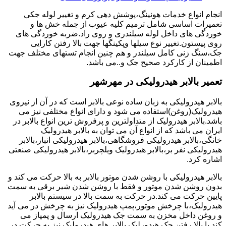
انجام انواع خدمات هونینگ،پوشش دهی کرم و تغییر لوله جکی
تعمیرات اساسی شامل ترمیم کلیه عیوب از جمله خش ها و
خوردگی های داخل لوله سیلندری و روی راد.ضربه خوردگی های
روی پیستون.تغییر نوع سیلها وپکینگها جهت بالا رفتن کارایی
جک،سنگ زنی کامل سیلندر و هم چنین انجام تستهای مختلف جهت
اطمینان از کارکرد صحیح جک و..می باشد.
تعمیر بالابر هیدرولیکی در مهرشهر
بالابر هیدرولیکی به زبان ساده نوعی بالابر است که در آن از نیروی
هیدرولیک(روغن)استفاده می شود و دارای انواع مختلفی نیز می
باشد.بالابر هیدرولیک از متداولترین و پرفروش ترین انواع بالابر در
ایران می باشد که از انواع آن می توان به بالابر هیدرولیک
خانگی،بالابر هیدرولیکی فروشگاهی،بالابر هیدرولیکی انبار،بالابر
هیدرولیکی نفر بر،بالابر هیدرولیک ویلچربر،بالابر هیدرولیکی صنعتی
اشاره کرد.
بالابر هیدرولیکی با روشن شدن موتور بالابر به بالا حرکت می کند و
بدون روشن شدن موتور و فقط با روشن شدن شیر برقی به سمت
پایین حرکت می کند.در حرکت به سمت بالا در سیستم بالابر
هیدرولیک،با چرخش موتور،پمپ هیدرولیک نیز به چرخش در می آید
و روغن داخل مخزن به سمت جک هیدرولیک ارسال و پمپاز می
کند.با بالا رفتن جک هیدورلیک بالابر های هیدرولیک نیز به حرکت در