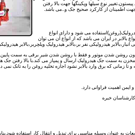
تون.تغییر نوع سیلها وپکینگها جهت بالا رفتن
هت اطمینان از کارکرد صحیح جک و..می باشد.
یدرولیک(روغن)استفاده می شود و دارای انواع
ع بالابر در ایران می باشد که از انواع آن می توان
 انبار،بالابر هیدرولیکی نفر بر،بالابر هیدرولیک ویلچربر،بالابر هیدرول
و بدون روشن شدن موتور و فقط با روشن شدن شیر برقی به سمت پایین 
ن به سمت جک هیدرولیک ارسال و پمپاز می کند.با بالا رفتن جک هیدو
 زمانی که برق وارد بالابر نشود اجازه تخلیه روغن را به تانک نمی ده
 و ایمن اهمیت فراوانی دارد.
ر کارشناسان خبره
عات به عنوان وسیله مناسبی برای تبدیل و انتقال کار استفاده شود.بناب