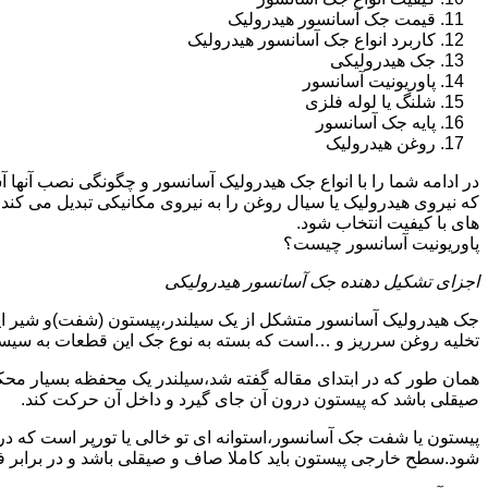
قیمت جک آسانسور هیدرولیک
کاربرد انواع جک آسانسور هیدرولیک
جک هیدرولیکی
پاوریونیت آسانسور
شلنگ یا لوله فلزی
پایه جک آسانسور
روغن هیدرولیک
در ادامه شما را با انواع جک هیدرولیک آسانسور و چگونگی نصب آنه
که نیروی هیدرولیک یا سیال روغن را به نیروی مکانیکی تبدیل می کند
های با کیفیت انتخاب شود.
پاوریونیت آسانسور چیست؟
اجزای تشکیل دهنده جک آسانسور هیدرولیکی
جک هیدرولیک آسانسور متشکل از یک سیلندر،پیستون (شفت)و شیر ای
تخلیه روغن سرریز و …است که بسته به نوع جک این قطعات به سیس
همان طور که در ابتدای مقاله گفته شد،سیلندر یک محفظه بسیار مح
صیقلی باشد که پیستون درون آن جای گیرد و داخل آن حرکت کند.
پیستون یا شفت جک آسانسور،استوانه ای تو خالی یا تورپر است که د
شود.سطح خارجی پیستون باید کاملا صاف و صیقلی باشد و در برابر ف