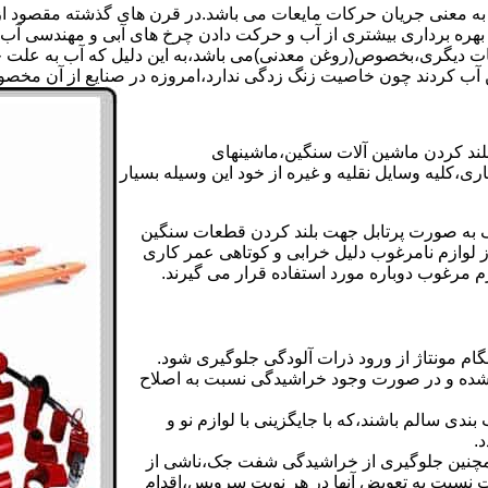
 به معنی جریان حرکات مایعات می باشد.در قرن های گذشته مقصود از ک
بهره برداری بیشتری از آب و حرکت دادن چرخ های آبی و مهندسی آب 
عات دیگری،بخصوص(روغن معدنی)می باشد،به این دلیل که آب به علت خا
 آب کردند چون خاصیت زنگ زدگی ندارد،امروزه در صنایع از آن مخصوصا
بلند کردن ماشین آلات سنگین،ماشینهای
ی،کلیه وسایل نقلیه و غیره از خود این وسیله بسیار
 و مشابه جک های اینرپک به صورت پرتابل جهت بلند کردن قطعات سنگین
ز لوازم نامرغوب دلیل خرابی و کوتاهی عمر کاری
م مرغوب دوباره مورد استفاده قرار می گیرند.
ام مونتاژ از ورود ذرات آلودگی جلوگیری شود.
ده و در صورت وجود خراشیدگی نسبت به اصلاح
دی سالم باشند،که با جایگزینی با لوازم نو و
.
مچنین جلوگیری از خراشیدگی شفت جک،ناشی از
ست نسبت به تعویض آنها در هر نوبت سرویس،اقدام