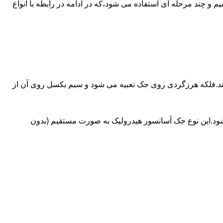
ای آسانسورهایی که ظرفیتشان بیش از 30 تن است از جک های غیرمستقیم و چند مرحله ای استفاده می شود،که در ادامه در رابطه با انواع
کند.فلکه هرزگردی روی جک تعبیه می شود و سیم بکسل روی آن از
شود.این نوع جک آسانسور هیدرولیک به صورت مستقیم (بدون