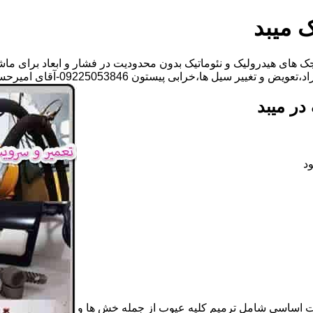
 میبد
 های هیدرولیک و نئوماتیک بدون محدودیت در فشار و ابعاد برای ماش
 ها،خرابی پیستون 09225053846-آقای امیرحسین باجلان
در میبد
د
ات اساسی شامل ترمیم کلیه عیوب از جمله خش ها و