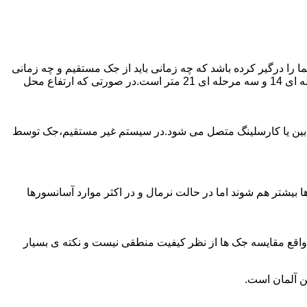
را درگیر کرده باشد که چه زمانی باید از جک مستقیم و چه زمانی
از جک غیرمستقیم استفاده کنیم؟ جک های مستقیم تا 21 متر را ساپورت می کنند و این مقدار در جک تلسکوپی تک مرحله ای 7 متر،دو مرحله ای 14 و سه مرحله ای 21 متر است.در صورتی که ارتفاع محل
ابین یا کارسلینگ متصل می شود.در سیستم غیر مستقیم،جک توسط
بیشتر هم شوند اما در حالت نرمال و در اکثر موارد آسانسورها
ر واقع مقایسه جک ها از نظر کیفیت منطقی نیست و نکته ی بسیار
ن آلمان است.