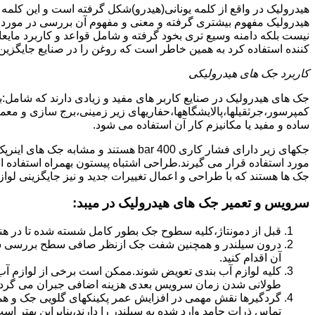
هیدرولیک در واقع از کلمه یونانی(هیدرو)شکل گرفته است و این کلمه
هیدرولیک مفهوم بیشتری گرفته و معنی و مفهوم آن بررسی در مورد 
نیست بلکه دامنه وسیع تری بخود گرفته و شامل قواعد و کاربرد مای
کننده استفاده کرد به همین خاطر است که روغن را در صنایع جایگزین
کاربرد جک های هیدرولیکی
جک های هیدرولیک در صنایع کاربر های مفید و زیادی دارند که شامل:
کمپرسور،جرثقیلها،پالایشگاهها،حفاریهای زیر زمینی،برج سازی و معمار
ساده و مفید یا مکانیزم کار آن استفاده می شود.
جکهای زیر دارای فشار کاری 400 bar هستند
مورد استفاده قرار می گیرند.طراحی اشتباه پیستون بهمراه استفاده ا
جک ها هستند که با طراحی و اعمال تغییرات جدید و نیز جایگزینی لواز
سرویس و تعمیر جک های هیدرولیک در میبد
:
قبل از دمونتاژ،کلیه سطوح جک بطور کامل شسته شده تا در هنگ
درون سیلندر و همچنین شفت جک ازنظر صافی سطح بررسی ش
آن اقدام کنید.
کلیه لوازم آب بندی تعویض شوند.ممکن است برخی از لوازم آب بن
طولانی شدن زمان سرویس بعدی هزینه اضافی جبران می گردد
گردگیرها نقش مهمی در افزایش عمر پکینکهای گلویی جک و ه
تماس ذرات جامد وارد شده به سیلندر را دارند،بنابراین بهتر ا