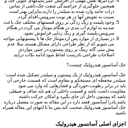
گردگیرها نقش مهمی در افزایش عمر پکینکهای گلویی جک و
همچنین جلوگیری از خراشیدگی شفت جک،ناشی از تماس
ذرات جامد وارد شده به سیلندر را دارند،بنابراین بهتر است
نسبت به تعویض آنها در هر نوبت سرویس،اقدام گردد.
وجود پلیسه و زنگ زدگی بر روی قسمتهای مختلف جک باعث
صدمه به لوازم آب بندی در هنگام مونتاژ می گردد.در هنگام
سرویس،پلیسه گیری و زنگ زدایی فراموش نشود.
در بسیاری از موارد پس ازدمونتاژ جک ها با پیستونهایی مواجه
می شویم که از نظر طراحی دارای مشکل هستند مثلا عدم
پیش بینی گاید رینگ بر روی پیستون،در چنین مواردی
اصلاحات طراحی نادرست لحاظ شود.ادامه نکات درآیند
جک آسانسور هیدرولیک چیست؟
جک آسانسور هیدرولیک از یک پیستون و سیلندر تشکیل شده است؛
سیلندر محفظه ای مستحکم و مقاوم است که قسمت خارجی آن
باید در برابر رطوبت،خوردگی و فشارهایی که وارد می شود
مقاومت داشت باشد و قسمت داخلی آن هم باید صاف و صیقلی
باشد که پیستون داخل آن جای بگیرد و امکان حرکت داشته
باشد.پادرا آسانسور قصد دارد در این مقاله به صورت مفصل درباره
جک آسانسور هیدرولیک صحبت کند،پس ما تا انتهای این مقاله همراه
باشید.
اجزای اصلی آسانسور هیدرولیک