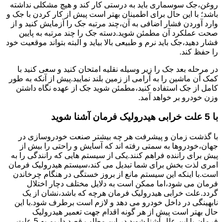
روغن،جک سوسماری باید به درستی کار کند و هیچ مشکلی نداشته
باشد؛ با این حال برای اطمینان بهتر است پیش از کار کردن با جک و
وارد آوردن فشار اضافی به آن،چند مرتبه جک را آزمایش کنید و از
صحت عملکرد آن مطمئن شوید.دسته جک را چند مرتبه به پایین
فشار دهید،جک باید نرم و طبیعی بالا بیاید و البته بتواند موقعیت خود
را حفظ کند.
در مرحله بعد جک را زیر وسیله نقلیه امتحان کنید و سعی کنید با
کمک آن ماشین را به آرامی از زمین بلند نمایید.پیش از آنکه به طور
کامل از جک استفاده کنید،مطمئن شوید جک از عهده نگاه داشتن
وزن خودرو بر خواهد آمد.
با 5 علت خرابی هیدرولیک فرمان آشنا شوید
با گذشت زمان و پیشرفت هر چه بیشتر صنعت خودروسازی در
جهان،خودروها به سمتی رفته اند که آسایش و راحتی را بیش از
پیش برای راننده فراهم کنند.یکی از سیستم هایی که رانندگی را به
امری لذت بخش برای شما تبدیل می کند،سیستم هیدرولیک فرمان
است.با اینکه این سیستم مانع از بروز خستگی در هنگام چرخاندن
فرمان می شود،اما ممکن است به دلایل مختلف دچار اختلال
گردد.علت خرابی هیدرولیک فرمان هرچه که باشد،نشان از یک
نابهینگی در داخل خودرو می دهد و لازم است برطرف شود.با این
حال بهتر است پیش از هر گونه اقدام جهت تعمیر هیدرولیک
فرمان،با این علل آشنا شوید.در این مطلب قصد داریم به 5 علت