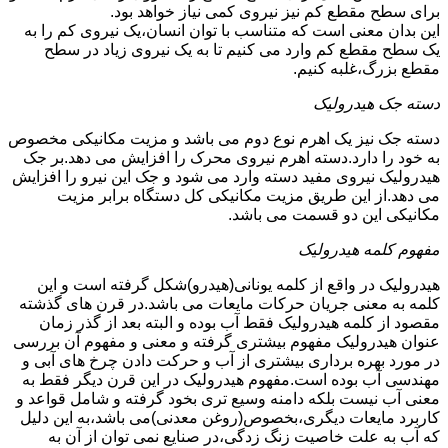
برای سطح مقطع کم نیز نیروی کمی نیاز خواهد بود.
این بدان معنی است که متناسب با توان انسان،یک نیروی کم را به
یک سطح مقطع کم وارد می کنیم تا به یک نیروی زیاد در سطح
مقطع بزرگ،غلبه کنیم.
دسته جک هیدرولیک
دسته جک نیز یک اهرم نوع دوم می باشد و مزیت مکانیکی مخصوص
به خود را دارد.دسته اهرم نیروی محرک را افزایش می دهد.بر جک
هیدرولیک نیروی مفید دسته وارد می شود و جک این نیرو را افزایش
می دهد.از این طریق مزیت مکانیکی کل دستگاه برابر مزیت
مکانیکی این دو قسمت می باشد.
مفهوم کلمه هیدرولیک
هیدرولیک در واقع از کلمه یونانی(هیدرو)شکل گرفته است و این
کلمه به معنی جریان حرکات مایعات می باشد.در قرن های گذشته
مقصود از کلمه هیدرولیک فقط آب بوده و البته بعد از گذر زمان
عنوان هیدرولیک مفهوم بیشتری گرفته و معنی و مفهوم آن بررسی
در مورد بهره برداری بیشتری از آب و حرکت دادن چرخ های آبی و
مهندسی آب بوده است.مفهوم هیدرولیک در این قرن دیگر فقط به
معنی آب نیست بلکه دامنه وسیع تری بخود گرفته و شامل قواعد و
کاربرد مایعات دیگری،بخصوص(روغن معدنی)می باشد،به این دلیل
که آب به علت خاصیت زنگ زدگی،در صنایع نمی توان از آن به