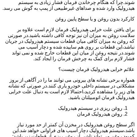
شوند.چرا که هنگام چرخاندن فرمان فشار زیادی به سیستم
هیدرولیک وارد شده و صداهای غیرطبیعی از پمپ به گوش می رسد.
کارکرد بدون روغن و یا سطح پایین روغن
برای یافتن علت خرابی هیدرولیک فرمان لازم است علاوه بر
سلامت روغن به میزان آن نیز توجه کافی داشته باشید.در صورتی
که روغن به میزان کافی میان قطعات سیستم هیدرولیک در جریان
نباشد،این قطعات بر روی هم ساییده شده و دچار آسیب می
شوند.در نتیجه روغن از میان این قطعات خارج شده و نمی تواند
فشار لازم برای کمک به چرخش فرمان را ایجاد کند.
علائم خرابی هیدرولیک فرمان چیست؟
همواره برخی نشانه های بیرونی می توانند ما را در آگاهی از بروز
مشکلاتی در سیستم داخلی خودرو یاری کنند.در صورتی که نشانه
های زیر را مشاهده کردید،احتمالا لازم است به دنبال علت خرابی
هیدرولیک فرمان اتومبیلتان باشید.
روغن ریزی در سیستم هیدرولیک
روغن هیدرولیک فرمان
اگر سطح روغن هیدرولیک در مخزن آن کمتر از حد مورد نیاز
باشد،سیستم هیدرولیک دچار آسیب های فراوانی خواهد شد.این
کمبود روغن می تواند ناشی از روغن ریزی از قطعات زیر باشد: