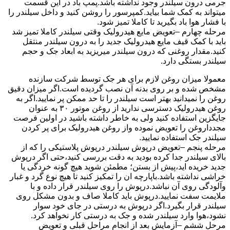
جرمی درون سیلندر وجود نداشته باشد.پمپ باد در این قسمت
میتواند به کمک شما بیاید.کمپرسور را روشن کنید و داخل سیلندر را
با فشار هوا باد بگیرید تا کاملا تمیز شود.
مرحله چهارم –تعویض مایع هیدرولیک وقتی سیلندر کاملا تمیز شد
باید با کمک قیف مایع هیدرولیک جدید را به درون سیلندر منتقل
کنید.مقدار روغنی که درون سیلندر میریزید به ابعاد جک و حجم
سیلندر بستگی دارد.
معمولا میزان روغن لازم برای هر جک توسط شرکت سازنده
مشخص شده و بر روی بدنه آن نصب گردیده است.اگر میزان دقیق
روغن را نمیدانید بهتر است سیلندر را تا حد ممکن پر نمایید.اگر به
روغن هیدرولیک دسترسی ندارید از روغن موتور ۳۰ به عنوان
جایگزین استفاده کنید ولی به خاطر داشته باشید در اولین فرصت
مجدداروغن را تعویض نموده واز روغن هیدرولیک برای پر کردن
سیلندر جک استفاده نمایید.
مرحله پنجم –تعویض درپوش سیلندر درپوش پلاستیکی را که از
بالای سیلندر جدا کرده بودید به دقت بررسی کنید،حتی اگر درپوش
جدید خریده اید،پیش از بستن؛ مطمئن شوید هیچ گونه خردگی یا
خراشی نداشته باشد.باپارچه ان را تمکیز کنید تا هیچ نوع گرد و غبار
وآلودگی روی آن نباشد.درپوش را روی سیلندر قرار داده و با
ملایمت سفت نمایید.درپوش باید کاملا صاف و بدون مشکل روی
سیلندر قرار بگیرد.اگر درپوش به درستی در جای خود سوار
نشود،هوا وارد سیلندر شده و جک به درستی کار نخواهد کرد.
مرحل ششم –آزمایش بعد از انجام مراحل قبلی و تعویض