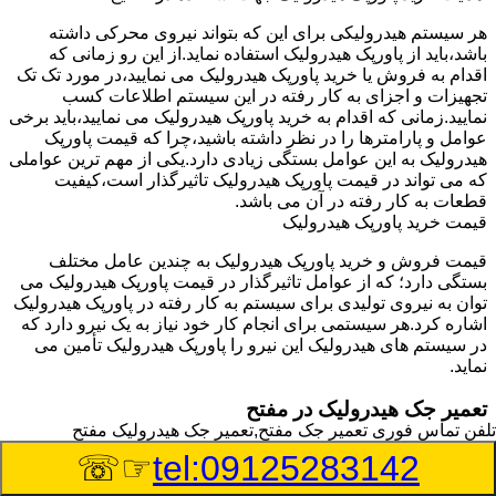
هر سیستم هیدرولیکی برای این که بتواند نیروی محرکی داشته
باشد،باید از پاورپک هیدرولیک استفاده نماید.از این رو زمانی که
اقدام به فروش یا خرید پاورپک هیدرولیک می نمایید،در مورد تک تک
تجهیزات و اجزای به کار رفته در این سیستم اطلاعات کسب
نمایید.زمانی که اقدام به خرید پاورپک هیدرولیک می نمایید،باید برخی
عوامل و پارامترها را در نظر داشته باشید،چرا که قیمت پاورپک
هیدرولیک به این عوامل بستگی زیادی دارد.یکی از مهم ترین عواملی
که می تواند در قیمت پاورپک هیدرولیک تاثیرگذار است،کیفیت
قطعات به کار رفته در آن می باشد.
قیمت خرید پاورپک هیدرولیک
قیمت فروش و خرید پاورپک هیدرولیک به چندین عامل مختلف
بستگی دارد؛ که از عوامل تاثیرگذار در قیمت پاورپک هیدرولیک می
توان به نیروی تولیدی برای سیستم به کار رفته در پاورپک هیدرولیک
اشاره کرد.هر سیستمی برای انجام کار خود نیاز به یک نیرو دارد که
در سیستم های هیدرولیک این نیرو را پاورپک هیدرولیک تأمین می
نماید.
تعمیر جک هیدرولیک در مفتح
تلفن تماس فوری
تعمیر جک مفتح,تعمیر جک هیدرولیک مفتح
وسیله‎ای که با عملکرد خود موجب بلند شدن اهرم و یا وزن سنگین
☞☏
tel:09125283142
در یک قسمت می گردد را جک هیدرولیک می نامند.جک هیدرولیک
نیاز به برق داشته و در بعضی مواقع با استفاده از روغن کار می