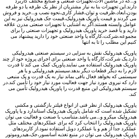
و...که در ماشین آلات،تجهیزات صنعتی و صنایع مختلف کاربرد
دارند.این تجهیزات بنا به نیاز مشتریان از نظر یک طرفه یا دو طرفه
بودن،ابعاد،ظرفیت و توان،فشار کاری،نحوه نصب و...خرید و فروش
می گردند و قیمت پاورپک هیدرولیک،قیمت جک هیدرولیک نیز به این
عوامل وابسته هستند.اگر به آشنایی با تجهیزات صنعتی مدرن علاقه
دارید و یا قصد خرید پاورپک هیدرولیک و تجهیزات صنعتی را برای
مجموعه،شرکت،کارگاه یا واحد صنعتی خود را دارید پیشنهاد می
کنیم این مطلب را تا به انتها
پاورپک هیدرولیک نقش به سزایی در سیستم صنعتی هیدرولیکی
دارد.یک شرکت،کارگاه یا واحد صنعتی برای اجرای پروژه خود از چند
پاورپک هیدرولیک استفاده می نمایند.پاورپک کمک می کند تا قدرت
لازم را به دیگر قطعات دیگر بدهد.سیستم هیدرولیکی و یا هر
سیستمی که بخواهد فعال باقی بماند نیاز به یک قدرت و یک منبعی
دارد که نیروی مورد نیاز جهت فعالیت مورد نیاز خود را تأمین کند.در
سیستم هیدرولیکی این منبع قدرت را پاورپک هیدرولیک تأمین می
کند.
پاورپک هیدرولیک از نظر فنی از انواع فیلتر بازگشتی و مکشی
تشکیل شده است که شامل پاورپک هیدرولیک استاندارد و یا پاورپک
هیدرولیک میکرو و...می باشد.متناسب با صنعت و فعالیت می توان
پاورپک هیدرولیک را انتخاب کرد که برای عملکردهای مختلف مثل
عملکرد جدا از هم و یا عملکرد دوبل استفاده نمود.از کاربردهای
پاورپک هیدرولیک می توان در منبع تغذیه آسانسور،جک،هیدروموتور