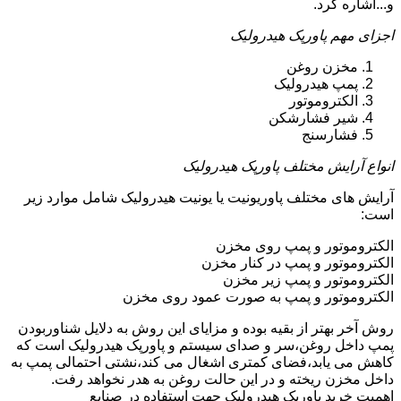
و...اشاره کرد.
اجزای مهم پاورپک هیدرولیک
مخزن روغن
پمپ هیدرولیک
الکتروموتور
شیر فشارشکن
فشارسنج
انواع آرایش مختلف پاورپک هیدرولیک
آرایش های مختلف پاوریونیت یا یونیت هیدرولیک شامل موارد زیر
است:
الکتروموتور و پمپ روی مخزن
الکتروموتور و پمپ در کنار مخزن
الکتروموتور و پمپ زیر مخزن
الکتروموتور و پمپ به صورت عمود روی مخزن
روش آخر بهتر از بقیه بوده و مزایای این روش به دلایل شناوربودن
پمپ داخل روغن،سر و صدای سیستم و پاورپک هیدرولیک است که
کاهش می یابد،فضای کمتری اشغال می کند،نشتی احتمالی پمپ به
داخل مخزن ریخته و در این حالت روغن به هدر نخواهد رفت.
اهمیت خرید پاورپک هیدرولیک جهت استفاده در صنایع