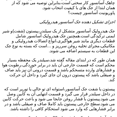
چاهک آسانسور کار سختی است،بنابراین توصیه می شود که از
همان ابتدا از جک های با کیفیت انتخاب شود.
پاوریونیت آسانسور چیست؟
اجزای تشکیل دهنده جک آسانسور هیدرولیکی
جک هیدرولیک آسانسور متشکل از یک سیلندر،پیستون (شفت)و شیر
ایمنی ترکیدگی است.همچنین جک هیدرولیک آسانسور شامل
قطعات دیگری مانند شیر هواگیری،انواع اتصالات هیدرولیکی و
مکانیکی،مجرای تخلیه روغن سرریز و …است که بسته به نوع جک
این قطعات به سیستم اضافه می شوند.
همان طور که در ابتدای مقاله گفته شد،سیلندر یک محفظه بسیار
محکم است که قسمت خارجی آن باید در برابر خوردگی،رطوبت هوا
و فشارهای وارده متسحکم باشد و قسمت درونی آن نیز باید صاف
و صیقلی باشد که پیستون درون آن جای گیرد و داخل آن حرکت
کند.
پیستون یا شفت جک آسانسور،استوانه ای تو خالی یا تورپر است که
در داخل سیلندر قرار می گیرد و قسمت انتهایی آن به کابین وصل
می شود.پیستون با فشار روغن جابجا می شود و باعث حرکت کابین
می شود.سطح خارجی پیستون باید کاملا صاف و صیقلی باشد و در
برابر فشارهایی که وارد می شود استحکام کافی را داشته باشد.