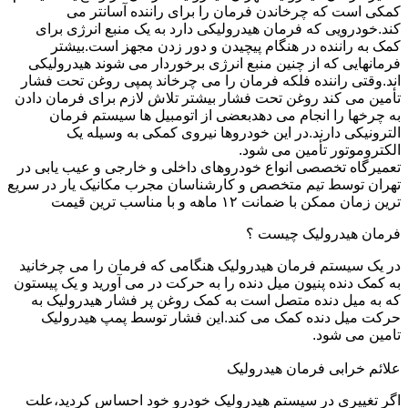
کمکی است که چرخاندن فرمان را برای راننده آسانتر می
کند.خودرویی که فرمان هیدرولیکی دارد به یک منبع انرژی برای
کمک به راننده در هنگام پیچیدن و دور زدن مجهز است.بیشتر
فرمانهایی که از چنین منبع انرژی برخوردار می شوند هیدرولیکی
اند.وقتی راننده فلکه فرمان را می چرخاند پمپی روغن تحت فشار
تأمین می کند روغن تحت فشار بیشتر تلاش لازم برای فرمان دادن
به چرخها را انجام می دهدبعضی از اتومبیل ها سیستم فرمان
الترونیکی دارند.در این خودروها نیروی کمکی به وسیله یک
الکتروموتور تأمین می شود.
تعمیرگاه تخصصی انواع خودروهای داخلی و خارجی و عیب یابی در
تهران توسط تیم متخصص و کارشناسان مجرب مکانیک یار در سریع
ترین زمان ممکن با ضمانت ۱۲ ماهه و با مناسب ترین قیمت
فرمان هیدرولیک چیست ؟
در یک سیستم فرمان هیدرولیک هنگامی که فرمان را می چرخانید
به کمک دنده پنیون میل دنده را به حرکت در می آورید و یک پیستون
که به میل دنده متصل است به کمک روغن پر فشار هیدرولیک به
حرکت میل دنده کمک می کند.این فشار توسط پمپ هیدرولیک
تامین می شود.
علائم خرابی فرمان هیدرولیک
اگر تغییری در سیستم هیدرولیک خودرو خود احساس کردید،علت