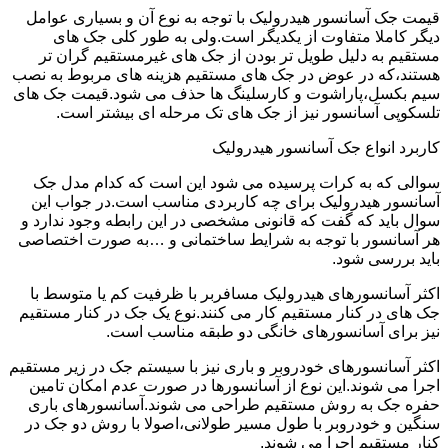
قیمت جک آسانسور هیدرولیک با توجه به نوع آن و بسیاری عوامل
دیگر کاملا متفاوت از یکدیگر است.ولی به طور کلی جک های
مستقیم به دلیل طویل تر بودن از جک های غیرمستقیم گران تر
هستند،که در عوض در جک های مستقیم هزینه های مربوط به نصب
سیم بکسل،پاراشوت و کارسلینگ ها حذف می شود.قیمت جک های
تلسکوپی آسانسور نیز از جک های تک مرحله ای بیشتر است.
کاربرد انواع جک آسانسور هیدرولیک
سوالی که به کرات پرسیده می شود این است که کدام مدل جک
آسانسور هیدرولیک برای چه کاربردی مناسب است.در جواب این
سوال باید که گفت که قانونی مشخصی در این رابطه وجود ندارد و
هر آسانسور با توجه به شرایط ساختمانی و …به صورت اختصاصی
باید بررسی شود.
اکثر آسانسورهای هیدرولیک مسافربر با ظرفیت کم یا متوسط با
جک های در کنار مستقیم کار می کنند.نوع یک جک در کنار مستقیم
نیز برای آسانسورهای خانگی دو طبقه مناسب است.
اکثر آسانسورهای خودروبر و باری نیز با سیستم جک در زیر مستقیم
اجرا می شوند.این نوع از آسانسورها در صورت عدم امکان تامین
حفره جک به روش مستقیم طراحی می شوند.آسانسورهای باری
سنگین و خودروبر با طول مسیر طولانی،اصولا با روش دو جک در
کنار مستقیم اجرا می شوند.