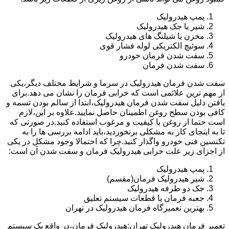
پمپ هیدرولیک
شیر یا جک هیدرولیک
مخزن یا شیلنگ های هیدرولیک
سوئیچ الکتریکی لوله فشار قوی
سفت شدن فرمان خودرو
سفت شدن فرمان
سفت شدن فرمان هیدرولیک در سرما و شرایط مختلف دیگر،یکی
از مهم ترین علائمی است که خرابی فرمان را نشان می دهد.برای
یافتن دلیل سفت شدن فرمان هیدرولیک،ابتدا از سالم بودن تسمه و
کافی بودن سطح روغن اطمینان حاصل نمایید.علاوه بر این،لازم
است حتما از روغن با کیفیت و مرغوب استفاده کنید.در صورتی که
تا به اینجای کار به مشکلی برنخوردید،باید ادامه بررسی ها را به
تکنسین فنی خودرو واگذار کنید.چرا که احتمالا وجود مشکل در یکی
از اجزای زیر علت خرابی هیدرولیک فرمان و سفت شدن آن است:
پمپ هیدرولیک
شیر هیدرولیک فرمان(مقسم)
جک دو طرفه هیدرولیک
جعبه فرمان یا قطعات سیستم تعلیق
بهترین تعمیرگاه فرمان هیدرولیک در تهران
تعمیر فرمان هیدرولیک تهران:هیدرولیک فرمان،در واقع یک سیستم