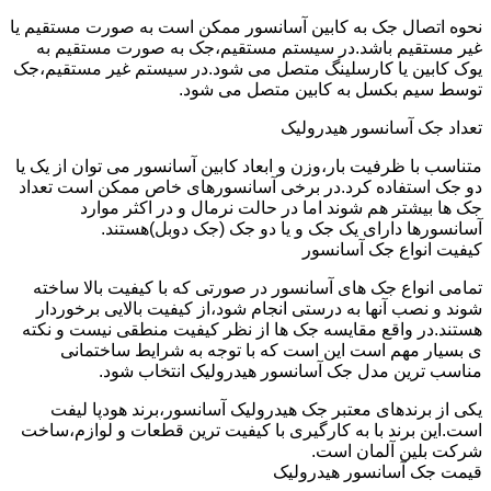
نحوه اتصال جک به کابین آسانسور ممکن است به صورت مستقیم یا
غیر مستقیم باشد.در سیستم مستقیم،جک به صورت مستقیم به
یوک کابین یا کارسلینگ متصل می شود.در سیستم غیر مستقیم،جک
توسط سیم بکسل به کابین متصل می شود.
تعداد جک آسانسور هیدرولیک
متناسب با ظرفیت بار،وزن و ابعاد کابین آسانسور می توان از یک یا
دو جک استفاده کرد.در برخی آسانسورهای خاص ممکن است تعداد
جک ها بیشتر هم شوند اما در حالت نرمال و در اکثر موارد
آسانسورها دارای یک جک و یا دو جک (جک دوبل)هستند.
کیفیت انواع جک آسانسور
تمامی انواع جک های آسانسور در صورتی که با کیفیت بالا ساخته
شوند و نصب آنها به درستی انجام شود،از کیفیت بالایی برخوردار
هستند.در واقع مقایسه جک ها از نظر کیفیت منطقی نیست و نکته
ی بسیار مهم است این است که با توجه به شرایط ساختمانی
مناسب ترین مدل جک آسانسور هیدرولیک انتخاب شود.
یکی از برندهای معتبر جک هیدرولیک آسانسور،برند هودپا لیفت
است.این برند با به کارگیری با کیفیت ترین قطعات و لوازم،ساخت
شرکت بلین آلمان است.
قیمت جک آسانسور هیدرولیک