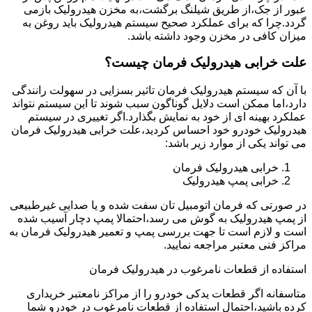
عبور از جک،از طریق شیلنگ برگشت،به مخزن هیدرولیک بازمی
گردد.چرا که برای عملکرد صحیح سیستم هیدرولیک باید روغن به
میزان کافی در مخزن وجود داشته باشد.
علت خرابی هیدرولیک فرمان چیست؟
با آن که سیستم هیدرولیک فرمان تاثیر بسزایی در سهولت رانندگی
دارد،اما ممکن است دلایل گوناگون سبب شوند تا این سیستم نتواند
عملکرد بهینه ای از خود به نمایش بگذارد.اگر تغییری در سیستم
هیدرولیک خودرو خود احساس کردید،علت خرابی هیدرولیک فرمان
می تواند یکی از موارد زیر باشد:
خرابی هیدرولیک فرمان
خرابی پمپ هیدرولیک
در صورتی که فرمان اتومبیل تان سفت شده و یا صدایی غیرطبیعی
از پمپ هیدرولیک به گوش می رسد،احتمالا پمپ دچار آسیب شده
است و لازم است تا جهت بررسی پمپ و تعمیر هیدرولیک فرمان به
مراکز فنی معتبر مراجعه نمایید.
استفاده از قطعات نامرغوب در هیدرولیک فرمان
متاسفانه اگر قطعات یدکی خودرو را از مراکز نامعتبر خریداری
کرده باشید،احتمال استفاده از قطعات نامرغوب در خودرو شما