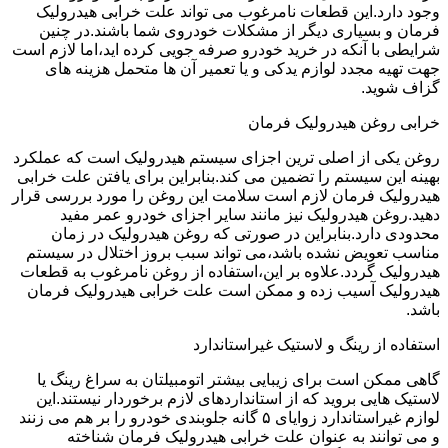
وجود دارد.این قطعات نامرغوب می تواند علت خرابی هیدرولیک
فرمان و بسیاری دیگر از مشکلات خودروی شما باشند.در چنین
شرایطی با آنکه در خرید خودرو صرفه جویی کرده اید،اما لازم است
جهت تهیه مجدد لوازم یدکی و یا تعمیر آن ها متحمل هزینه های
گزاف شوید.
خرابی روغن هیدرولیک فرمان
روغن یکی از اصلی ترین اجزای سیستم هیدرولیک است که عملکرد
بهینه این سیستم را تضمین می کند.بنابراین برای یافتن علت خرابی
هیدرولیک فرمان لازم است سلامت این روغن را مورد بررسی قرار
دهید.روغن هیدرولیک نیز مانند سایر اجزای خودرو عمر مفید
محدودی دارد.بنابراین در صورتی که روغن هیدرولیک در زمان
مناسب تعویض نشده باشد،می تواند سبب بروز اختلال در سیستم
هیدرولیک گردد.علاوه بر این،استفاده از روغن نامرغوب به قطعات
هیدرولیک آسیب زده و ممکن است علت خرابی هیدرولیک فرمان
باشد.
استفاده از رینگ و لاستیک غیراستاندارد
گاهی ممکن است برای زیبایی بیشتر اتومبیلتان به سراغ رینگ یا
لاستیک هایی بروید که از استانداردهای لازم برخوردار نیستند.این
لوازم غیراستاندارد زوایای ۵ گانه جلوبندی خودرو را بر هم می زنند
و می توانند به عنوان علت خرابی هیدرولیک فرمان شناخته