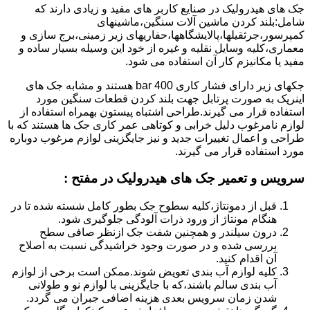
جک های هیدرولیک در صنایع کاربر های مفید و زیادی دارند که
شامل:بلند کردن ماشین آلات سنگین،ماشینهای
کمپرسور،جرثقیلها،پالایشگاهها،حفاریهای زیر زمینی،برج سازی و
معماری،کلیه وسایل نقلیه و غیره از خود این وسیله بسیار ساده و
مفید یا مکانیزم کار آن استفاده می شود.
جکهای زیر دارای فشار کاری 400 bar هستند و مشابه جک های
اینرپک به صورت پرتابل جهت بلند کردن قطعات سنگین مورد
استفاده قرار می گیرند.طراحی اشتباه پیستون بهمراه استفاده از
لوازم نامرغوب دلیل خرابی و کوتاهی عمر کاری جک ها هستند که با
طراحی و اعمال تغییرات جدید و نیز جایگزینی لوازم مرغوب دوباره
مورد استفاده قرار می گیرند.
سرویس و تعمیر جک های هیدرولیک در مفتح
:
قبل از دمونتاژ،کلیه سطوح جک بطور کامل شسته شده تا در
هنگام مونتاژ از ورود ذرات آلودگی جلوگیری شود.
درون سیلندر و همچنین شفت جک ازنظر صافی سطح
بررسی شده و در صورت وجود خراشیدگی نسبت به اصلاح
آن اقدام کنید.
کلیه لوازم آب بندی تعویض شوند.ممکن است برخی از لوازم
آب بندی سالم باشند،که با جایگزینی با لوازم نو و طولانی
شدن زمان سرویس بعدی هزینه اضافی جبران می گردد.