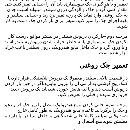
تعمیر و یا هواگیری جک سوسماری باید آن را حسابی تمیز کنید.حتی
مقدار کمی گرد و خاک و آلودگی درون سیلندر میتواند آسیب جدی
به جک روغنی وارد نماید.یک پارچه تمیز بردارید و حسابی سیلندر و
بقیه اجزای جک را تمیز کنید،سپس برای باز کردن جک دست به کار
شوید.
مرحله دوم –بازکردن درپوش سیلندر در بیشتر مواقع درست کار
نکردن جک سوسماری یا به خاطر خراب شدن درپوش سیلندر است
و یا ورود گرد و خاک داخل مایع هیدرولیک درون سیلندر باعث خرابی
ابزار شده است.
تعمیر جک روغنی
در قسمت بالایی سیلندر معمولا یک درپوش پلاستیکی قرار دارد،با
کمک پیچ گوشتی به آرامی آن را بیرون بیاورید.اگر در حین باز کردن
درپوش آسیب دید و یا لبه هایش خورده شد،باید یک درپوش جدید
خریداری نموده و قبلی را تعویض کنید.
مرحله سوم-خالی کردن مایع هیدرولیک سطل را زیر جک قرار دهید
و جک را برگردانید تا تمام مایع هیدرولیک به طور کامل خارج
شود.وقتی سیلندر کاملا خالی شد،نگاهی به داخل سیلندر بیاندازید و
مطمئن شوید هیچ آشغال و