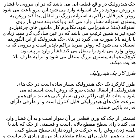
جک هیدرولیک در واقع قطعه ایی می باشد که در آن نیرویی با فشار
بر روغن موجود در یک استوانه وارد می شود.این نیرو باعث می شود
روغن غیر قابل تراکم به استوانه بزرگ تر انتقال پیدا کند.روغن به
پیستون استوانه فشار وارد می کند و باعث بلند شدن بار روی
استوانه (مثلا ماشین)می شود.مکانیزم کار ماشین های جرثقیل،و
غیره نیز به همین ترتیب می باشد که در عین سادگی،کار مفید زیادی
با بازده بالا صورت می گیرد.در بنای جک هیدرولیک از این الگوریتم
استفاده می شود که روغن تقریبا تراکم ناپذیر است و نیرویی که به
روغن وارد می شود را منتقل می کند.فشار وارد بر پیستون
کوچک،عینا به پیستون بزرگ منتقل می شود و آنرا به طرف بالا
هدایت میکند.
طرز کار جک هیدرولیک
طرز کارکرد یک جک هیدرولیک بسیار ساده است.در جک های
هیدرولیکی از انتقال دهنده نیرو که روغن است،استفاده می
شود.مایعات دارای تراکم پذیری بسیار کمی هستند برای همین
سرعت جک های هیدرولیکی قابل کنترل است و از طرفی دارای
قدرت بالایی هستند.
قسمتی از جک که وزن قطعی بر آن سوار است و به آن فشار وارد
می کند دارای سطح مقطع بالایی است و قسمتی از جک که باید با
تلمبه زدن روغن را به حرکت در آورد،دارای سطح مقطع کمی
است.به همین دلیل برای سطح مقطع زیاد نیروی زیادی لازم است و