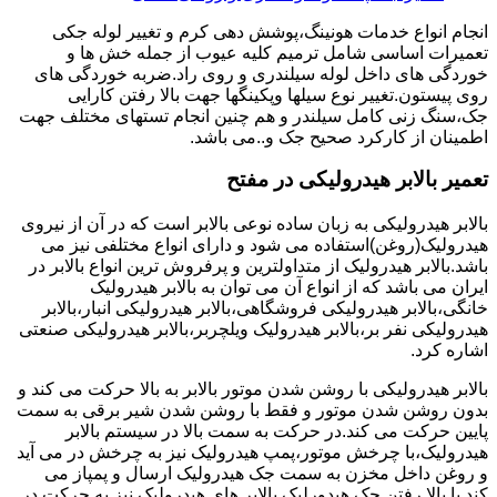
انجام انواع خدمات هونینگ،پوشش دهی کرم و تغییر لوله جکی
تعمیرات اساسی شامل ترمیم کلیه عیوب از جمله خش ها و
خوردگی های داخل لوله سیلندری و روی راد.ضربه خوردگی های
روی پیستون.تغییر نوع سیلها وپکینگها جهت بالا رفتن کارایی
جک،سنگ زنی کامل سیلندر و هم چنین انجام تستهای مختلف جهت
اطمینان از کارکرد صحیح جک و..می باشد.
تعمیر بالابر هیدرولیکی در مفتح
بالابر هیدرولیکی به زبان ساده نوعی بالابر است که در آن از نیروی
هیدرولیک(روغن)استفاده می شود و دارای انواع مختلفی نیز می
باشد.بالابر هیدرولیک از متداولترین و پرفروش ترین انواع بالابر در
ایران می باشد که از انواع آن می توان به بالابر هیدرولیک
خانگی،بالابر هیدرولیکی فروشگاهی،بالابر هیدرولیکی انبار،بالابر
هیدرولیکی نفر بر،بالابر هیدرولیک ویلچربر،بالابر هیدرولیکی صنعتی
اشاره کرد.
بالابر هیدرولیکی با روشن شدن موتور بالابر به بالا حرکت می کند و
بدون روشن شدن موتور و فقط با روشن شدن شیر برقی به سمت
پایین حرکت می کند.در حرکت به سمت بالا در سیستم بالابر
هیدرولیک،با چرخش موتور،پمپ هیدرولیک نیز به چرخش در می آید
و روغن داخل مخزن به سمت جک هیدرولیک ارسال و پمپاز می
کند.با بالا رفتن جک هیدورلیک بالابر های هیدرولیک نیز به حرکت در