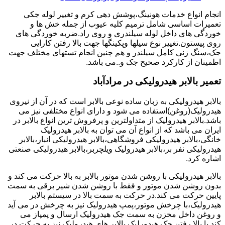
انجام انواع خدمات هونینگ،پوشش دهی کرم و تغییر لوله جکی
تعمیرات اساسی شامل ترمیم کلیه عیوب از جمله خش ها و
خوردگی های داخل لوله سیلندری و روی راد.ضربه خوردگی های
روی پیستون.تغییر نوع سیلها وپکینگها جهت بالا رفتن کارایی
جک،سنگ زنی کامل سیلندر و هم چنین انجام تستهای مختلف جهت
اطمینان از کارکرد صحیح جک و..می باشد.
تعمیر بالابر هیدرولیکی در مرادآباد
بالابر هیدرولیکی به زبان ساده نوعی بالابر است که در آن از نیروی
هیدرولیک(روغن)استفاده می شود و دارای انواع مختلفی نیز می
باشد.بالابر هیدرولیک از متداولترین و پرفروش ترین انواع بالابر در
ایران می باشد که از انواع آن می توان به بالابر هیدرولیک
خانگی،بالابر هیدرولیکی فروشگاهی،بالابر هیدرولیکی انبار،بالابر
هیدرولیکی نفر بر،بالابر هیدرولیک ویلچربر،بالابر هیدرولیکی صنعتی
اشاره کرد.
بالابر هیدرولیکی با روشن شدن موتور بالابر به بالا حرکت می کند و
بدون روشن شدن موتور و فقط با روشن شدن شیر برقی به سمت
پایین حرکت می کند.در حرکت به سمت بالا در سیستم بالابر
هیدرولیک،با چرخش موتور،پمپ هیدرولیک نیز به چرخش در می آید
و روغن داخل مخزن به سمت جک هیدرولیک ارسال و پمپاز می
کند.با بالا رفتن جک هیدورلیک بالابر های هیدرولیک نیز به حرکت در