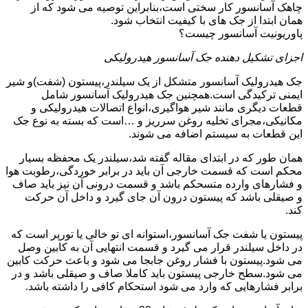
چاهک آسانسور کار سختی است،بنابراین توصیه می شود که از
همان ابتدا از جک های با کیفیت انتخاب شود.
پاوریونیت آسانسور چیست؟
اجزای تشکیل دهنده جک آسانسور هیدرولیکی
جک هیدرولیک آسانسور متشکل از یک سیلندر،پیستون (شفت)و شیر
ایمنی ترکیدگی است.همچنین جک هیدرولیک آسانسور شامل
قطعات دیگری مانند شیر هواگیری،انواع اتصالات هیدرولیکی و
مکانیکی،مجرای تخلیه روغن سرریز و …است که بسته به نوع جک
این قطعات به سیستم اضافه می شوند.
همان طور که در ابتدای مقاله گفته شد،سیلندر یک محفظه بسیار
محکم است که قسمت خارجی آن باید در برابر خوردگی،رطوبت هوا
و فشارهای وارده متسحکم باشد و قسمت درونی آن نیز باید صاف
و صیقلی باشد که پیستون درون آن جای گیرد و داخل آن حرکت
کند.
پیستون یا شفت جک آسانسور،استوانه ای تو خالی یا تورپر است که
در داخل سیلندر قرار می گیرد و قسمت انتهایی آن به کابین وصل
می شود.پیستون با فشار روغن جابجا می شود و باعث حرکت کابین
می شود.سطح خارجی پیستون باید کاملا صاف و صیقلی باشد و در
برابر فشارهایی که وارد می شود استحکام کافی را داشته باشد.