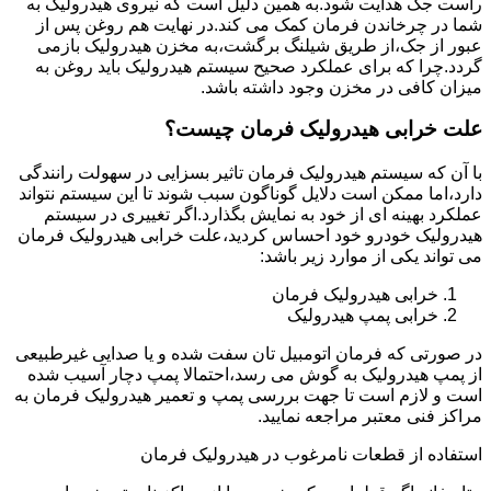
راست جک هدایت شود.به همین دلیل است که نیروی هیدرولیک به
شما در چرخاندن فرمان کمک می کند.در نهایت هم روغن پس از
عبور از جک،از طریق شیلنگ برگشت،به مخزن هیدرولیک بازمی
گردد.چرا که برای عملکرد صحیح سیستم هیدرولیک باید روغن به
میزان کافی در مخزن وجود داشته باشد.
علت خرابی هیدرولیک فرمان چیست؟
با آن که سیستم هیدرولیک فرمان تاثیر بسزایی در سهولت رانندگی
دارد،اما ممکن است دلایل گوناگون سبب شوند تا این سیستم نتواند
عملکرد بهینه ای از خود به نمایش بگذارد.اگر تغییری در سیستم
هیدرولیک خودرو خود احساس کردید،علت خرابی هیدرولیک فرمان
می تواند یکی از موارد زیر باشد:
خرابی هیدرولیک فرمان
خرابی پمپ هیدرولیک
در صورتی که فرمان اتومبیل تان سفت شده و یا صدایی غیرطبیعی
از پمپ هیدرولیک به گوش می رسد،احتمالا پمپ دچار آسیب شده
است و لازم است تا جهت بررسی پمپ و تعمیر هیدرولیک فرمان به
مراکز فنی معتبر مراجعه نمایید.
استفاده از قطعات نامرغوب در هیدرولیک فرمان