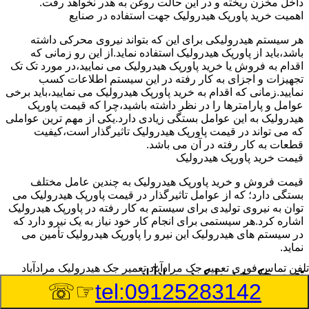
داخل مخزن ریخته و در این حالت روغن به هدر نخواهد رفت.
اهمیت خرید پاورپک هیدرولیک جهت استفاده در صنایع
هر سیستم هیدرولیکی برای این که بتواند نیروی محرکی داشته
باشد،باید از پاورپک هیدرولیک استفاده نماید.از این رو زمانی که
اقدام به فروش یا خرید پاورپک هیدرولیک می نمایید،در مورد تک تک
تجهیزات و اجزای به کار رفته در این سیستم اطلاعات کسب
نمایید.زمانی که اقدام به خرید پاورپک هیدرولیک می نمایید،باید برخی
عوامل و پارامترها را در نظر داشته باشید،چرا که قیمت پاورپک
هیدرولیک به این عوامل بستگی زیادی دارد.یکی از مهم ترین عواملی
که می تواند در قیمت پاورپک هیدرولیک تاثیرگذار است،کیفیت
قطعات به کار رفته در آن می باشد.
قیمت خرید پاورپک هیدرولیک
قیمت فروش و خرید پاورپک هیدرولیک به چندین عامل مختلف
بستگی دارد؛ که از عوامل تاثیرگذار در قیمت پاورپک هیدرولیک می
توان به نیروی تولیدی برای سیستم به کار رفته در پاورپک هیدرولیک
اشاره کرد.هر سیستمی برای انجام کار خود نیاز به یک نیرو دارد که
در سیستم های هیدرولیک این نیرو را پاورپک هیدرولیک تأمین می
نماید.
تلفن تماس فوری
تعمیر جک مرادآباد,تعمیر جک هیدرولیک مرادآباد
تعمیر جک هیدرولیک در مرادآباد
☞☏
tel:09125283142
وسیله‎ای که با عملکرد خود موجب بلند شدن اهرم و یا وزن سنگین