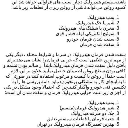
باشد،سیستم هیدرولیک دچار آسیب های فراوانی خواهد شد.این
کمبود روغن می تواند ناشی از روغن ریزی از قطعات زیر باشد:
پمپ هیدرولیک
شیر یا جک هیدرولیک
مخزن یا شیلنگ های هیدرولیک
سوئیچ الکتریکی لوله فشار قوی
سفت شدن فرمان خودرو
سفت شدن فرمان
سفت شدن فرمان هیدرولیک در سرما و شرایط مختلف دیگر،یکی
از مهم ترین علائمی است که خرابی فرمان را نشان می دهد.برای
یافتن دلیل سفت شدن فرمان هیدرولیک،ابتدا از سالم بودن تسمه و
کافی بودن سطح روغن اطمینان حاصل نمایید.علاوه بر این،لازم
است حتما از روغن با کیفیت و مرغوب استفاده کنید.در صورتی که
تا به اینجای کار به مشکلی برنخوردید،باید ادامه بررسی ها را به
تکنسین فنی خودرو واگذار کنید.چرا که احتمالا وجود مشکل در یکی
از اجزای زیر علت خرابی هیدرولیک فرمان و سفت شدن آن است:
پمپ هیدرولیک
شیر هیدرولیک فرمان(مقسم)
جک دو طرفه هیدرولیک
جعبه فرمان یا قطعات سیستم تعلیق
بهترین تعمیرگاه فرمان هیدرولیک در تهران