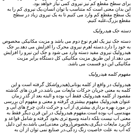
برای سطح مقطع کم نیز نیروی کمی نیاز خواهد بود.
این بدان معنی است که متناسب با توان انسان،یک نیروی کم را به
یک سطح مقطع کم وارد می کنیم تا به یک نیروی زیاد در سطح
مقطع بزرگ،غلبه کنیم.
دسته جک هیدرولیک
دسته جک نیز یک اهرم نوع دوم می باشد و مزیت مکانیکی مخصوص
به خود را دارد.دسته اهرم نیروی محرک را افزایش می دهد.بر جک
هیدرولیک نیروی مفید دسته وارد می شود و جک این نیرو را افزایش
می دهد.از این طریق مزیت مکانیکی کل دستگاه برابر مزیت
مکانیکی این دو قسمت می باشد.
مفهوم کلمه هیدرولیک
هیدرولیک در واقع از کلمه یونانی(هیدرو)شکل گرفته است و این
کلمه به معنی جریان حرکات مایعات می باشد.در قرن های گذشته
مقصود از کلمه هیدرولیک فقط آب بوده و البته بعد از گذر زمان
عنوان هیدرولیک مفهوم بیشتری گرفته و معنی و مفهوم آن بررسی
در مورد بهره برداری بیشتری از آب و حرکت دادن چرخ های آبی و
مهندسی آب بوده است.مفهوم هیدرولیک در این قرن دیگر فقط به
معنی آب نیست بلکه دامنه وسیع تری بخود گرفته و شامل قواعد و
کاربرد مایعات دیگری،بخصوص(روغن معدنی)می باشد،به این دلیل
که آب به علت خاصیت زنگ زدگی،در صنایع نمی توان از آن به