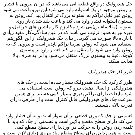
جک هیدرولیک در واقع قطعه ایی می باشد که در آن نیرویی با فشار
بر روغن موجود در یک استوانه وارد می شود.این نیرو باعث می شود
روغن غیر قابل تراکم به استوانه بزرگ تر انتقال پیدا کند.روغن به
پیستون استوانه فشار وارد می کند و باعث بلند شدن بار روی
استوانه (مثلا ماشین)می شود.مکانیزم کار ماشین های جرثقیل،و
غیره نیز به همین ترتیب می باشد که در عین سادگی،کار مفید زیادی
با بازده بالا صورت می گیرد.در بنای جک هیدرولیک از این الگوریتم
استفاده می شود که روغن تقریبا تراکم ناپذیر است و نیرویی که به
روغن وارد می شود را منتقل می کند.فشار وارد بر پیستون
کوچک،عینا به پیستون بزرگ منتقل می شود و آنرا به طرف بالا
هدایت میکند.
طرز کار جک هیدرولیک
طرز کارکرد یک جک هیدرولیک بسیار ساده است.در جک های
هیدرولیکی از انتقال دهنده نیرو که روغن است،استفاده می
شود.مایعات دارای تراکم پذیری بسیار کمی هستند برای همین
سرعت جک های هیدرولیکی قابل کنترل است و از طرفی دارای
قدرت بالایی هستند.
قسمتی از جک که وزن قطعی بر آن سوار است و به آن فشار وارد
می کند دارای سطح مقطع بالایی است و قسمتی از جک که باید با
تلمبه زدن روغن را به حرکت در آورد،دارای سطح مقطع کمی
است.به همین دلیل برای سطح مقطع زیاد نیروی زیادی لازم است و