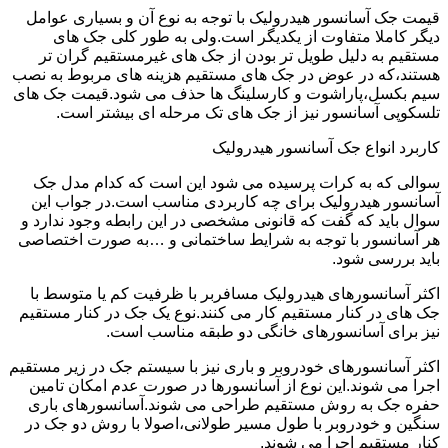
قیمت جک آسانسور هیدرولیک با توجه به نوع آن و بسیاری عوامل
دیگر کاملا متفاوت از یکدیگر است.ولی به طور کلی جک های
مستقیم به دلیل طویل تر بودن از جک های غیرمستقیم گران تر
هستند،که در عوض در جک های مستقیم هزینه های مربوط به نصب
سیم بکسل،پاراشوت و کارسلینگ ها حذف می شود.قیمت جک های
تلسکوپی آسانسور نیز از جک های تک مرحله ای بیشتر است.
کاربرد انواع جک آسانسور هیدرولیک
سوالی که به کرات پرسیده می شود این است که کدام مدل جک
آسانسور هیدرولیک برای چه کاربردی مناسب است.در جواب این
سوال باید که گفت که قانونی مشخصی در این رابطه وجود ندارد و
هر آسانسور با توجه به شرایط ساختمانی و …به صورت اختصاصی
باید بررسی شود.
اکثر آسانسورهای هیدرولیک مسافربر با ظرفیت کم یا متوسط با
جک های در کنار مستقیم کار می کنند.نوع یک جک در کنار مستقیم
نیز برای آسانسورهای خانگی دو طبقه مناسب است.
اکثر آسانسورهای خودروبر و باری نیز با سیستم جک در زیر مستقیم
اجرا می شوند.این نوع از آسانسورها در صورت عدم امکان تامین
حفره جک به روش مستقیم طراحی می شوند.آسانسورهای باری
سنگین و خودروبر با طول مسیر طولانی،اصولا با روش دو جک در
کنار مستقیم اجرا می شوند.