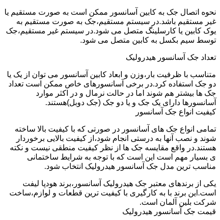
نحوه اتصال جک به کابین آسانسور ممکن است به صورت مستقیم یا
غیر مستقیم باشد.در سیستم مستقیم،جک به صورت مستقیم به
یوک کابین یا کارسلینگ متصل می شود.در سیستم غیر مستقیم،جک
توسط سیم بکسل به کابین متصل می شود.
تعداد جک آسانسور هیدرولیک
متناسب با ظرفیت بار،وزن و ابعاد کابین آسانسور می توان از یک یا
دو جک استفاده کرد.در برخی آسانسورهای خاص ممکن است تعداد
جک ها بیشتر هم شوند اما در حالت نرمال و در اکثر موارد
آسانسورها دارای یک جک و یا دو جک (جک دوبل)هستند.
کیفیت انواع جک آسانسور
تمامی انواع جک های آسانسور در صورتی که با کیفیت بالا ساخته
شوند و نصب آنها به درستی انجام شود،از کیفیت بالایی برخوردار
هستند.در واقع مقایسه جک ها از نظر کیفیت منطقی نیست و نکته
ی بسیار مهم است این است که با توجه به شرایط ساختمانی
مناسب ترین مدل جک آسانسور هیدرولیک انتخاب شود.
یکی از برندهای معتبر جک هیدرولیک آسانسور،برند هودپا لیفت
است.این برند با به کارگیری با کیفیت ترین قطعات و لوازم،ساخت
شرکت بلین آلمان است.
قیمت جک آسانسور هیدرولیک