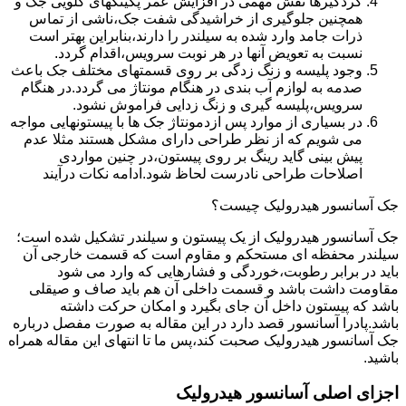
گردگیرها نقش مهمی در افزایش عمر پکینکهای گلویی جک و
همچنین جلوگیری از خراشیدگی شفت جک،ناشی از تماس
ذرات جامد وارد شده به سیلندر را دارند،بنابراین بهتر است
نسبت به تعویض آنها در هر نوبت سرویس،اقدام گردد.
وجود پلیسه و زنگ زدگی بر روی قسمتهای مختلف جک باعث
صدمه به لوازم آب بندی در هنگام مونتاژ می گردد.در هنگام
سرویس،پلیسه گیری و زنگ زدایی فراموش نشود.
در بسیاری از موارد پس ازدمونتاژ جک ها با پیستونهایی مواجه
می شویم که از نظر طراحی دارای مشکل هستند مثلا عدم
پیش بینی گاید رینگ بر روی پیستون،در چنین مواردی
اصلاحات طراحی نادرست لحاظ شود.ادامه نکات درآیند
جک آسانسور هیدرولیک چیست؟
جک آسانسور هیدرولیک از یک پیستون و سیلندر تشکیل شده است؛
سیلندر محفظه ای مستحکم و مقاوم است که قسمت خارجی آن
باید در برابر رطوبت،خوردگی و فشارهایی که وارد می شود
مقاومت داشت باشد و قسمت داخلی آن هم باید صاف و صیقلی
باشد که پیستون داخل آن جای بگیرد و امکان حرکت داشته
باشد.پادرا آسانسور قصد دارد در این مقاله به صورت مفصل درباره
جک آسانسور هیدرولیک صحبت کند،پس ما تا انتهای این مقاله همراه
باشید.
اجزای اصلی آسانسور هیدرولیک