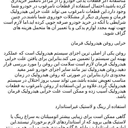
متاسفانه اگر قطعات یدکی خودرو را از مراکز نامعتبر خریداری
کرده باشید،احتمال استفاده از قطعات نامرغوب در خودرو شما
وجود دارد.این قطعات نامرغوب می تواند علت خرابی هیدرولیک
فرمان و بسیاری دیگر از مشکلات خودروی شما باشند.در چنین
شرایطی با آنکه در خرید خودرو صرفه جویی کرده اید،اما لازم است
جهت تهیه مجدد لوازم یدکی و یا تعمیر آن ها متحمل هزینه های
گزاف شوید.
خرابی روغن هیدرولیک فرمان
روغن یکی از اصلی ترین اجزای سیستم هیدرولیک است که عملکرد
بهینه این سیستم را تضمین می کند.بنابراین برای یافتن علت خرابی
هیدرولیک فرمان لازم است سلامت این روغن را مورد بررسی قرار
دهید.روغن هیدرولیک نیز مانند سایر اجزای خودرو عمر مفید
محدودی دارد.بنابراین در صورتی که روغن هیدرولیک در زمان
مناسب تعویض نشده باشد،می تواند سبب بروز اختلال در سیستم
هیدرولیک گردد.علاوه بر این،استفاده از روغن نامرغوب به قطعات
هیدرولیک آسیب زده و ممکن است علت خرابی هیدرولیک فرمان
باشد.
استفاده از رینگ و لاستیک غیراستاندارد
گاهی ممکن است برای زیبایی بیشتر اتومبیلتان به سراغ رینگ یا
لاستیک هایی بروید که از استانداردهای لازم برخوردار نیستند.این
لوازم غیراستاندارد زوایای ۵ گانه جلوبندی خودرو را بر هم می زنند