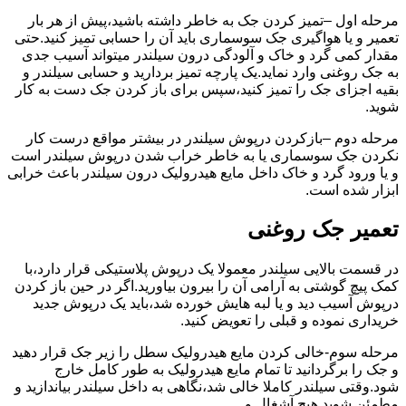
مرحله اول –تمیز کردن جک به خاطر داشته باشید،پیش از هر بار
تعمیر و یا هواگیری جک سوسماری باید آن را حسابی تمیز کنید.حتی
مقدار کمی گرد و خاک و آلودگی درون سیلندر میتواند آسیب جدی
به جک روغنی وارد نماید.یک پارچه تمیز بردارید و حسابی سیلندر و
بقیه اجزای جک را تمیز کنید،سپس برای باز کردن جک دست به کار
شوید.
مرحله دوم –بازکردن درپوش سیلندر در بیشتر مواقع درست کار
نکردن جک سوسماری یا به خاطر خراب شدن درپوش سیلندر است
و یا ورود گرد و خاک داخل مایع هیدرولیک درون سیلندر باعث خرابی
ابزار شده است.
تعمیر جک روغنی
در قسمت بالایی سیلندر معمولا یک درپوش پلاستیکی قرار دارد،با
کمک پیچ گوشتی به آرامی آن را بیرون بیاورید.اگر در حین باز کردن
درپوش آسیب دید و یا لبه هایش خورده شد،باید یک درپوش جدید
خریداری نموده و قبلی را تعویض کنید.
مرحله سوم-خالی کردن مایع هیدرولیک سطل را زیر جک قرار دهید
و جک را برگردانید تا تمام مایع هیدرولیک به طور کامل خارج
شود.وقتی سیلندر کاملا خالی شد،نگاهی به داخل سیلندر بیاندازید و
مطمئن شوید هیچ آشغال و