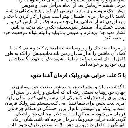
مرحل ششم –آزمایش بعد از انجام مراحل قبلی و تعویض
روغن،جک سوسماری باید به درستی کار کند و هیچ مشکلی نداشته
باشد؛ با این حال برای اطمینان بهتر است پیش از کار کردن با جک و
وارد آوردن فشار اضافی به آن،چند مرتبه جک را آزمایش کنید و از
صحت عملکرد آن مطمئن شوید.دسته جک را چند مرتبه به پایین
فشار دهید،جک باید نرم و طبیعی بالا بیاید و البته بتواند موقعیت خود
را حفظ کند.
در مرحله بعد جک را زیر وسیله نقلیه امتحان کنید و سعی کنید با
کمک آن ماشین را به آرامی از زمین بلند نمایید.پیش از آنکه به طور
کامل از جک استفاده کنید،مطمئن شوید جک از عهده نگاه داشتن
وزن خودرو بر خواهد آمد.
با 5 علت خرابی هیدرولیک فرمان آشنا شوید
با گذشت زمان و پیشرفت هر چه بیشتر صنعت خودروسازی در
جهان،خودروها به سمتی رفته اند که آسایش و راحتی را بیش از
پیش برای راننده فراهم کنند.یکی از سیستم هایی که رانندگی را به
امری لذت بخش برای شما تبدیل می کند،سیستم هیدرولیک فرمان
است.با اینکه این سیستم مانع از بروز خستگی در هنگام چرخاندن
فرمان می شود،اما ممکن است به دلایل مختلف دچار اختلال
گردد.علت خرابی هیدرولیک فرمان هرچه که باشد،نشان از یک
نابهینگی در داخل خودرو می دهد و لازم است برطرف شود.با این