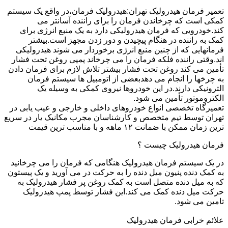
تعمیر فرمان هیدرولیک تهران:هیدرولیک فرمان،در واقع یک سیستم
کمکی است که چرخاندن فرمان را برای راننده آسانتر می
کند.خودرویی که فرمان هیدرولیکی دارد به یک منبع انرژی برای
کمک به راننده در هنگام پیچیدن و دور زدن مجهز است.بیشتر
فرمانهایی که از چنین منبع انرژی برخوردار می شوند هیدرولیکی
اند.وقتی راننده فلکه فرمان را می چرخاند پمپی روغن تحت فشار
تأمین می کند روغن تحت فشار بیشتر تلاش لازم برای فرمان دادن
به چرخها را انجام می دهدبعضی از اتومبیل ها سیستم فرمان
الترونیکی دارند.در این خودروها نیروی کمکی به وسیله یک
الکتروموتور تأمین می شود.
تعمیرگاه تخصصی انواع خودروهای داخلی و خارجی و عیب یابی در
تهران توسط تیم متخصص و کارشناسان مجرب مکانیک یار در سریع
ترین زمان ممکن با ضمانت ۱۲ ماهه و با مناسب ترین قیمت
فرمان هیدرولیک چیست ؟
در یک سیستم فرمان هیدرولیک هنگامی که فرمان را می چرخانید
به کمک دنده پنیون میل دنده را به حرکت در می آورید و یک پیستون
که به میل دنده متصل است به کمک روغن پر فشار هیدرولیک به
حرکت میل دنده کمک می کند.این فشار توسط پمپ هیدرولیک
تامین می شود.
علائم خرابی فرمان هیدرولیک