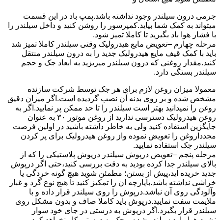
جرمی درون سیلندر وجود نداشته باشد.پمپ باد در این قسمت
میتواند به کمک شما بیاید.کمپرسور را روشن کنید و داخل سیلندر را
با فشار هوا باد بگیرید تا کاملا تمیز شود.
مرحله چهارم –تعویض مایع هیدرولیک وقتی سیلندر کاملا تمیز شد
باید با کمک قیف مایع هیدرولیک جدید را به درون سیلندر منتقل
کنید.مقدار روغنی که درون سیلندر میریزید به ابعاد جک و حجم
سیلندر بستگی دارد.
معمولا میزان روغن لازم برای هر جک توسط شرکت سازنده
مشخص شده و بر روی بدنه آن نصب گردیده است.اگر میزان دقیق
روغن را نمیدانید بهتر است سیلندر را تا حد ممکن پر نمایید.اگر به
روغن هیدرولیک دسترسی ندارید از روغن موتور ۳۰ به عنوان
جایگزین استفاده کنید ولی به خاطر داشته باشید در اولین فرصت
مجدداروغن را تعویض نموده واز روغن هیدرولیک برای پر کردن
سیلندر جک استفاده نمایید.
مرحله پنجم –تعویض درپوش سیلندر درپوش پلاستیکی را که از
بالای سیلندر جدا کرده بودید به دقت بررسی کنید،حتی اگر درپوش
جدید خریده اید،پیش از بستن؛ مطمئن شوید هیچ گونه خردگی یا
خراشی نداشته باشد.باپارچه ان را تمکیز کنید تا هیچ نوع گرد و غبار
وآلودگی روی آن نباشد.درپوش را روی سیلندر قرار داده و با
ملایمت سفت نمایید.درپوش باید کاملا صاف و بدون مشکل روی
سیلندر قرار بگیرد.اگر درپوش به درستی در جای خود سوار
نشود،هوا وارد سیلندر شده و جک به درستی کار نخواهد کرد.