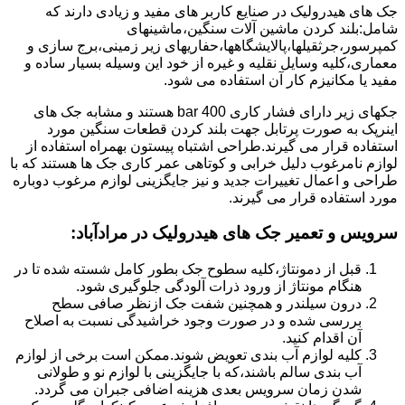
جک های هیدرولیک در صنایع کاربر های مفید و زیادی دارند که
شامل:بلند کردن ماشین آلات سنگین،ماشینهای
کمپرسور،جرثقیلها،پالایشگاهها،حفاریهای زیر زمینی،برج سازی و
معماری،کلیه وسایل نقلیه و غیره از خود این وسیله بسیار ساده و
مفید یا مکانیزم کار آن استفاده می شود.
جکهای زیر دارای فشار کاری 400 bar هستند و مشابه جک های
اینرپک به صورت پرتابل جهت بلند کردن قطعات سنگین مورد
استفاده قرار می گیرند.طراحی اشتباه پیستون بهمراه استفاده از
لوازم نامرغوب دلیل خرابی و کوتاهی عمر کاری جک ها هستند که با
طراحی و اعمال تغییرات جدید و نیز جایگزینی لوازم مرغوب دوباره
مورد استفاده قرار می گیرند.
سرویس و تعمیر جک های هیدرولیک در مرادآباد
:
قبل از دمونتاژ،کلیه سطوح جک بطور کامل شسته شده تا در
هنگام مونتاژ از ورود ذرات آلودگی جلوگیری شود.
درون سیلندر و همچنین شفت جک ازنظر صافی سطح
بررسی شده و در صورت وجود خراشیدگی نسبت به اصلاح
آن اقدام کنید.
کلیه لوازم آب بندی تعویض شوند.ممکن است برخی از لوازم
آب بندی سالم باشند،که با جایگزینی با لوازم نو و طولانی
شدن زمان سرویس بعدی هزینه اضافی جبران می گردد.