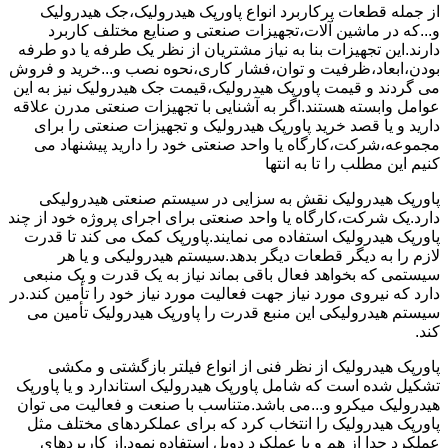
از جمله قطعات پرکاربرد انواع پاورپک هیدرولیک،جک هیدرولیک
و...که در ماشین آلات،تجهیزات صنعتی و صنایع مختلف کاربرد
دارند.این تجهیزات بنا به نیاز مشتریان از نظر یک طرفه یا دو طرفه
بودن،ابعاد،ظرفیت و توان،فشار کاری،نحوه نصب و...خرید و فروش
می گردند و قیمت پاورپک هیدرولیک،قیمت جک هیدرولیک نیز به این
عوامل وابسته هستند.اگر به آشنایی با تجهیزات صنعتی مدرن علاقه
دارید و یا قصد خرید پاورپک هیدرولیک و تجهیزات صنعتی را برای
مجموعه،شرکت،کارگاه یا واحد صنعتی خود را دارید پیشنهاد می
کنیم این مطلب را تا به انتها
پاورپک هیدرولیک نقش به سزایی در سیستم صنعتی هیدرولیکی
دارد.یک شرکت،کارگاه یا واحد صنعتی برای اجرای پروژه خود از چند
پاورپک هیدرولیک استفاده می نمایند.پاورپک کمک می کند تا قدرت
لازم را به دیگر قطعات دیگر بدهد.سیستم هیدرولیکی و یا هر
سیستمی که بخواهد فعال باقی بماند نیاز به یک قدرت و یک منبعی
دارد که نیروی مورد نیاز جهت فعالیت مورد نیاز خود را تأمین کند.در
سیستم هیدرولیکی این منبع قدرت را پاورپک هیدرولیک تأمین می
کند.
پاورپک هیدرولیک از نظر فنی از انواع فیلتر بازگشتی و مکشی
تشکیل شده است که شامل پاورپک هیدرولیک استاندارد و یا پاورپک
هیدرولیک میکرو و...می باشد.متناسب با صنعت و فعالیت می توان
پاورپک هیدرولیک را انتخاب کرد که برای عملکردهای مختلف مثل
عملکرد جدا از هم و یا عملکرد دوبل استفاده نمود.از کاربردهای