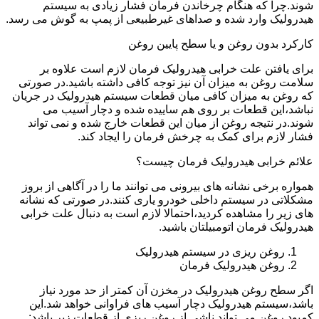
شوند.چرا که هنگام چرخاندن فرمان فشار زیادی به سیستم
هیدرولیک وارد شده و صداهای غیرطبیعی از پمپ به گوش می رسد.
کارکرد بدون روغن و یا سطح پایین روغن
برای یافتن علت خرابی هیدرولیک فرمان لازم است علاوه بر
سلامت روغن به میزان آن نیز توجه کافی داشته باشید.در صورتی
که روغن به میزان کافی میان قطعات سیستم هیدرولیک در جریان
نباشد،این قطعات بر روی هم ساییده شده و دچار آسیب می
شوند.در نتیجه روغن از میان این قطعات خارج شده و نمی تواند
فشار لازم برای کمک به چرخش فرمان را ایجاد کند.
علائم خرابی هیدرولیک فرمان چیست؟
همواره برخی نشانه های بیرونی می توانند ما را در آگاهی از بروز
مشکلاتی در سیستم داخلی خودرو یاری کنند.در صورتی که نشانه
های زیر را مشاهده کردید،احتمالا لازم است به دنبال علت خرابی
هیدرولیک فرمان اتومبیلتان باشید.
روغن ریزی در سیستم هیدرولیک
روغن هیدرولیک فرمان
اگر سطح روغن هیدرولیک در مخزن آن کمتر از حد مورد نیاز
باشد،سیستم هیدرولیک دچار آسیب های فراوانی خواهد شد.این
کمبود روغن می تواند ناشی از روغن ریزی از قطعات زیر باشد: