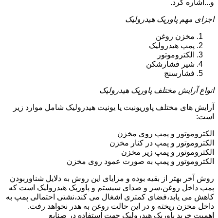
و...اشاره کرد.
اجزای مهم پاورپک هیدرولیک
مخزن روغن
پمپ هیدرولیک
الکتروموتور
شیر فشارشکن
فشارسنج
انواع آرایش مختلف پاورپک هیدرولیک
آرایش های مختلف پاوریونیت یا یونیت هیدرولیک شامل موارد زیر
است:
الکتروموتور و پمپ روی مخزن
الکتروموتور و پمپ در کنار مخزن
الکتروموتور و پمپ زیر مخزن
الکتروموتور و پمپ به صورت عمود روی مخزن
روش آخر بهتر از بقیه بوده و مزایای این روش به دلایل شناوربودن
پمپ داخل روغن،سر و صدای سیستم و پاورپک هیدرولیک است که
کاهش می یابد،فضای کمتری اشغال می کند،نشتی احتمالی پمپ به
داخل مخزن ریخته و در این حالت روغن به هدر نخواهد رفت.
اهمیت خرید پاورپک هیدرولیک جهت استفاده در صنایع