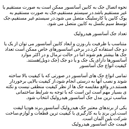
نحوه اتصال جک به کابین آسانسور ممکن است به صورت مستقیم یا
غیر مستقیم باشد.در سیستم مستقیم،جک به صورت مستقیم به
یوک کابین یا کارسلینگ متصل می شود.در سیستم غیر مستقیم،جک
توسط سیم بکسل به کابین متصل می شود.
تعداد جک آسانسور هیدرولیک
متناسب با ظرفیت بار،وزن و ابعاد کابین آسانسور می توان از یک یا
دو جک استفاده کرد.در برخی آسانسورهای خاص ممکن است تعداد
جک ها بیشتر هم شوند اما در حالت نرمال و در اکثر موارد
آسانسورها دارای یک جک و یا دو جک (جک دوبل)هستند.
کیفیت انواع جک آسانسور
تمامی انواع جک های آسانسور در صورتی که با کیفیت بالا ساخته
شوند و نصب آنها به درستی انجام شود،از کیفیت بالایی برخوردار
هستند.در واقع مقایسه جک ها از نظر کیفیت منطقی نیست و نکته
ی بسیار مهم است این است که با توجه به شرایط ساختمانی
مناسب ترین مدل جک آسانسور هیدرولیک انتخاب شود.
یکی از برندهای معتبر جک هیدرولیک آسانسور،برند هودپا لیفت
است.این برند با به کارگیری با کیفیت ترین قطعات و لوازم،ساخت
شرکت بلین آلمان است.
قیمت جک آسانسور هیدرولیک