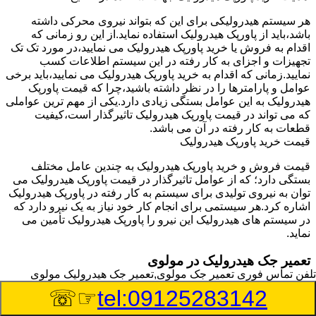
هر سیستم هیدرولیکی برای این که بتواند نیروی محرکی داشته
باشد،باید از پاورپک هیدرولیک استفاده نماید.از این رو زمانی که
اقدام به فروش یا خرید پاورپک هیدرولیک می نمایید،در مورد تک تک
تجهیزات و اجزای به کار رفته در این سیستم اطلاعات کسب
نمایید.زمانی که اقدام به خرید پاورپک هیدرولیک می نمایید،باید برخی
عوامل و پارامترها را در نظر داشته باشید،چرا که قیمت پاورپک
هیدرولیک به این عوامل بستگی زیادی دارد.یکی از مهم ترین عواملی
که می تواند در قیمت پاورپک هیدرولیک تاثیرگذار است،کیفیت
قطعات به کار رفته در آن می باشد.
قیمت خرید پاورپک هیدرولیک
قیمت فروش و خرید پاورپک هیدرولیک به چندین عامل مختلف
بستگی دارد؛ که از عوامل تاثیرگذار در قیمت پاورپک هیدرولیک می
توان به نیروی تولیدی برای سیستم به کار رفته در پاورپک هیدرولیک
اشاره کرد.هر سیستمی برای انجام کار خود نیاز به یک نیرو دارد که
در سیستم های هیدرولیک این نیرو را پاورپک هیدرولیک تأمین می
نماید.
تعمیر جک هیدرولیک در مولوی
تلفن تماس فوری
تعمیر جک مولوی,تعمیر جک هیدرولیک مولوی
وسیله‎ای که با عملکرد خود موجب بلند شدن اهرم و یا وزن سنگین
☞☏
tel:09125283142
در یک قسمت می گردد را جک هیدرولیک می نامند.جک هیدرولیک
نیاز به برق داشته و در بعضی مواقع با استفاده از روغن کار می