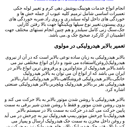
انجام انواع خدمات هونینگ،پوشش دهی کرم و تغییر لوله جکی
تعمیرات اساسی شامل ترمیم کلیه عیوب از جمله خش ها و
خوردگی های داخل لوله سیلندری و روی راد.ضربه خوردگی های
روی پیستون.تغییر نوع سیلها وپکینگها جهت بالا رفتن کارایی
جک،سنگ زنی کامل سیلندر و هم چنین انجام تستهای مختلف جهت
اطمینان از کارکرد صحیح جک و..می باشد.
تعمیر بالابر هیدرولیکی در مولوی
بالابر هیدرولیکی به زبان ساده نوعی بالابر است که در آن از نیروی
هیدرولیک(روغن)استفاده می شود و دارای انواع مختلفی نیز می
باشد.بالابر هیدرولیک از متداولترین و پرفروش ترین انواع بالابر در
ایران می باشد که از انواع آن می توان به بالابر هیدرولیک
خانگی،بالابر هیدرولیکی فروشگاهی،بالابر هیدرولیکی انبار،بالابر
هیدرولیکی نفر بر،بالابر هیدرولیک ویلچربر،بالابر هیدرولیکی صنعتی
اشاره کرد.
بالابر هیدرولیکی با روشن شدن موتور بالابر به بالا حرکت می کند و
بدون روشن شدن موتور و فقط با روشن شدن شیر برقی به سمت
پایین حرکت می کند.در حرکت به سمت بالا در سیستم بالابر
هیدرولیک،با چرخش موتور،پمپ هیدرولیک نیز به چرخش در می آید
و روغن داخل مخزن به سمت جک هیدرولیک ارسال و پمپاز می
کند.با بالا رفتن جک هیدورلیک بالابر های هیدرولیک نیز به حرکت در