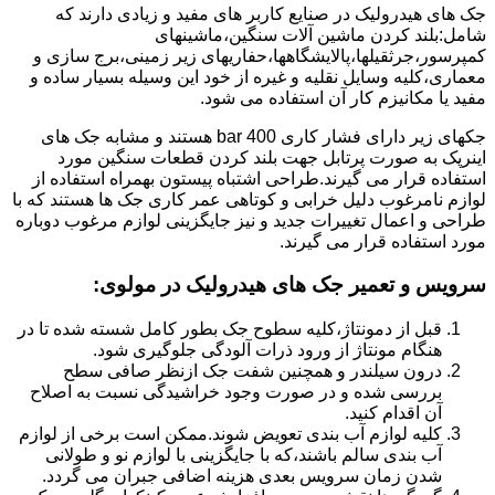
جک های هیدرولیک در صنایع کاربر های مفید و زیادی دارند که
شامل:بلند کردن ماشین آلات سنگین،ماشینهای
کمپرسور،جرثقیلها،پالایشگاهها،حفاریهای زیر زمینی،برج سازی و
معماری،کلیه وسایل نقلیه و غیره از خود این وسیله بسیار ساده و
مفید یا مکانیزم کار آن استفاده می شود.
جکهای زیر دارای فشار کاری 400 bar هستند و مشابه جک های
اینرپک به صورت پرتابل جهت بلند کردن قطعات سنگین مورد
استفاده قرار می گیرند.طراحی اشتباه پیستون بهمراه استفاده از
لوازم نامرغوب دلیل خرابی و کوتاهی عمر کاری جک ها هستند که با
طراحی و اعمال تغییرات جدید و نیز جایگزینی لوازم مرغوب دوباره
مورد استفاده قرار می گیرند.
سرویس و تعمیر جک های هیدرولیک در مولوی
:
قبل از دمونتاژ،کلیه سطوح جک بطور کامل شسته شده تا در
هنگام مونتاژ از ورود ذرات آلودگی جلوگیری شود.
درون سیلندر و همچنین شفت جک ازنظر صافی سطح
بررسی شده و در صورت وجود خراشیدگی نسبت به اصلاح
آن اقدام کنید.
کلیه لوازم آب بندی تعویض شوند.ممکن است برخی از لوازم
آب بندی سالم باشند،که با جایگزینی با لوازم نو و طولانی
شدن زمان سرویس بعدی هزینه اضافی جبران می گردد.