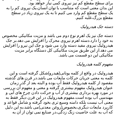
برای سطح مقطع کم نیز نیروی کمی نیاز خواهد بود.
این بدان معنی است که متناسب با توان انسان،یک نیروی کم را به
یک سطح مقطع کم وارد می کنیم تا به یک نیروی زیاد در سطح
مقطع بزرگ،غلبه کنیم.
دسته جک هیدرولیک
دسته جک نیز یک اهرم نوع دوم می باشد و مزیت مکانیکی مخصوص
به خود را دارد.دسته اهرم نیروی محرک را افزایش می دهد.بر جک
هیدرولیک نیروی مفید دسته وارد می شود و جک این نیرو را افزایش
می دهد.از این طریق مزیت مکانیکی کل دستگاه برابر مزیت
مکانیکی این دو قسمت می باشد.
مفهوم کلمه هیدرولیک
هیدرولیک در واقع از کلمه یونانی(هیدرو)شکل گرفته است و این
کلمه به معنی جریان حرکات مایعات می باشد.در قرن های گذشته
مقصود از کلمه هیدرولیک فقط آب بوده و البته بعد از گذر زمان
عنوان هیدرولیک مفهوم بیشتری گرفته و معنی و مفهوم آن بررسی
در مورد بهره برداری بیشتری از آب و حرکت دادن چرخ های آبی و
مهندسی آب بوده است.مفهوم هیدرولیک در این قرن دیگر فقط به
معنی آب نیست بلکه دامنه وسیع تری بخود گرفته و شامل قواعد و
کاربرد مایعات دیگری،بخصوص(روغن معدنی)می باشد،به این دلیل
که آب به علت خاصیت زنگ زدگی،در صنایع نمی توان از آن به