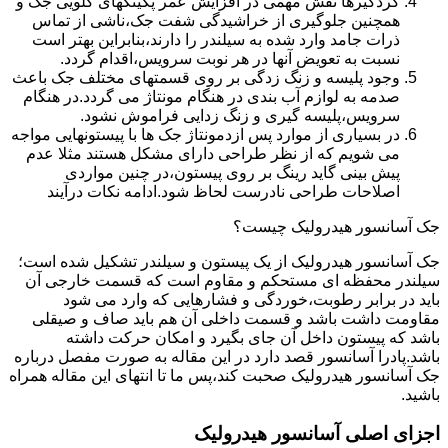
گردگیرها نقش مهمی در افزایش عمر پکینکهای گلویی جک و
همچنین جلوگیری از خراشیدگی شفت جک،ناشی از تماس
ذرات جامد وارد شده به سیلندر را دارند،بنابراین بهتر است
نسبت به تعویض آنها در هر نوبت سرویس،اقدام گردد.
وجود پلیسه و زنگ زدگی بر روی قسمتهای مختلف جک باعث
صدمه به لوازم آب بندی در هنگام مونتاژ می گردد.در هنگام
سرویس،پلیسه گیری و زنگ زدایی فراموش نشود.
در بسیاری از موارد پس ازدمونتاژ جک ها با پیستونهایی مواجه
می شویم که از نظر طراحی دارای مشکل هستند مثلا عدم
پیش بینی گاید رینگ بر روی پیستون،در چنین مواردی
اصلاحات طراحی نادرست لحاظ شود.ادامه نکات درآیند
جک آسانسور هیدرولیک چیست؟
جک آسانسور هیدرولیک از یک پیستون و سیلندر تشکیل شده است؛
سیلندر محفظه ای مستحکم و مقاوم است که قسمت خارجی آن
باید در برابر رطوبت،خوردگی و فشارهایی که وارد می شود
مقاومت داشت باشد و قسمت داخلی آن هم باید صاف و صیقلی
باشد که پیستون داخل آن جای بگیرد و امکان حرکت داشته
باشد.پادرا آسانسور قصد دارد در این مقاله به صورت مفصل درباره
جک آسانسور هیدرولیک صحبت کند،پس ما تا انتهای این مقاله همراه
باشید.
اجزای اصلی آسانسور هیدرولیک