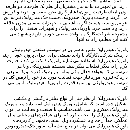
و...که در ماشین آلات،تجهیزات صنعتی و صنایع مختلف کاربرد
دارند.این تجهیزات بنا به نیاز مشتریان از نظر یک طرفه یا دو طرفه
بودن،ابعاد،ظرفیت و توان،فشار کاری،نحوه نصب و...خرید و فروش
می گردند و قیمت پاورپک هیدرولیک،قیمت جک هیدرولیک نیز به این
عوامل وابسته هستند.اگر به آشنایی با تجهیزات صنعتی مدرن علاقه
دارید و یا قصد خرید پاورپک هیدرولیک و تجهیزات صنعتی را برای
مجموعه،شرکت،کارگاه یا واحد صنعتی خود را دارید پیشنهاد می
کنیم این مطلب را تا به انتها
پاورپک هیدرولیک نقش به سزایی در سیستم صنعتی هیدرولیکی
دارد.یک شرکت،کارگاه یا واحد صنعتی برای اجرای پروژه خود از چند
پاورپک هیدرولیک استفاده می نمایند.پاورپک کمک می کند تا قدرت
لازم را به دیگر قطعات دیگر بدهد.سیستم هیدرولیکی و یا هر
سیستمی که بخواهد فعال باقی بماند نیاز به یک قدرت و یک منبعی
دارد که نیروی مورد نیاز جهت فعالیت مورد نیاز خود را تأمین کند.در
سیستم هیدرولیکی این منبع قدرت را پاورپک هیدرولیک تأمین می
کند.
پاورپک هیدرولیک از نظر فنی از انواع فیلتر بازگشتی و مکشی
تشکیل شده است که شامل پاورپک هیدرولیک استاندارد و یا پاورپک
هیدرولیک میکرو و...می باشد.متناسب با صنعت و فعالیت می توان
پاورپک هیدرولیک را انتخاب کرد که برای عملکردهای مختلف مثل
عملکرد جدا از هم و یا عملکرد دوبل استفاده نمود.از کاربردهای
پاورپک هیدرولیک می توان در منبع تغذیه آسانسور،جک،هیدروموتور