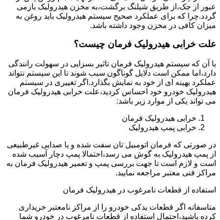
عبور از جک،از طریق شیلنگ برگشت،به مخزن هیدرولیک بازمی
گردد.چرا که برای عملکرد صحیح سیستم هیدرولیک باید روغن به
میزان کافی در مخزن وجود داشته باشد.
علت خرابی هیدرولیک فرمان چیست؟
با آن که سیستم هیدرولیک فرمان تاثیر بسزایی در سهولت رانندگی
دارد،اما ممکن است دلایل گوناگون سبب شوند تا این سیستم نتواند
عملکرد بهینه ای از خود به نمایش بگذارد.اگر تغییری در سیستم
هیدرولیک خودرو خود احساس کردید،علت خرابی هیدرولیک فرمان
می تواند یکی از موارد زیر باشد:
خرابی هیدرولیک فرمان
خرابی پمپ هیدرولیک
در صورتی که فرمان اتومبیل تان سفت شده و یا صدایی غیرطبیعی
از پمپ هیدرولیک به گوش می رسد،احتمالا پمپ دچار آسیب شده
است و لازم است تا جهت بررسی پمپ و تعمیر هیدرولیک فرمان به
مراکز فنی معتبر مراجعه نمایید.
استفاده از قطعات نامرغوب در هیدرولیک فرمان
متاسفانه اگر قطعات یدکی خودرو را از مراکز نامعتبر خریداری
کرده باشید،احتمال استفاده از قطعات نامرغوب در خودرو شما