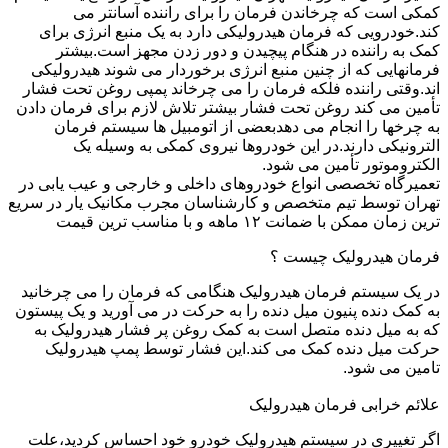
کمکی است که چرخاندن فرمان را برای راننده آسانتر می
کند.خودرویی که فرمان هیدرولیکی دارد به یک منبع انرژی برای
کمک به راننده در هنگام پیچیدن و دور زدن مجهز است.بیشتر
فرمانهایی که از چنین منبع انرژی برخوردار می شوند هیدرولیکی
اند.وقتی راننده فلکه فرمان را می چرخاند پمپی روغن تحت فشار
تأمین می کند روغن تحت فشار بیشتر تلاش لازم برای فرمان دادن
به چرخها را انجام می دهدبعضی از اتومبیل ها سیستم فرمان
الترونیکی دارند.در این خودروها نیروی کمکی به وسیله یک
الکتروموتور تأمین می شود.
تعمیرگاه تخصصی انواع خودروهای داخلی و خارجی و عیب یابی در
تهران توسط تیم متخصص و کارشناسان مجرب مکانیک یار در سریع
ترین زمان ممکن با ضمانت ۱۲ ماهه و با مناسب ترین قیمت
فرمان هیدرولیک چیست ؟
در یک سیستم فرمان هیدرولیک هنگامی که فرمان را می چرخانید
به کمک دنده پنیون میل دنده را به حرکت در می آورید و یک پیستون
که به میل دنده متصل است به کمک روغن پر فشار هیدرولیک به
حرکت میل دنده کمک می کند.این فشار توسط پمپ هیدرولیک
تامین می شود.
علائم خرابی فرمان هیدرولیک
اگر تغییری در سیستم هیدرولیک خودرو خود احساس کردید،علت