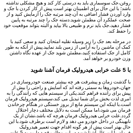
روغن،جک سوسماری باید به درستی کار کند و هیچ مشکلی نداشته
باشد؛ با این حال برای اطمینان بهتر است پیش از کار کردن با جک و
وارد آوردن فشار اضافی به آن،چند مرتبه جک را آزمایش کنید و از
صحت عملکرد آن مطمئن شوید.دسته جک را چند مرتبه به پایین
فشار دهید،جک باید نرم و طبیعی بالا بیاید و البته بتواند موقعیت خود
را حفظ کند.
در مرحله بعد جک را زیر وسیله نقلیه امتحان کنید و سعی کنید با
کمک آن ماشین را به آرامی از زمین بلند نمایید.پیش از آنکه به طور
کامل از جک استفاده کنید،مطمئن شوید جک از عهده نگاه داشتن
وزن خودرو بر خواهد آمد.
با 5 علت خرابی هیدرولیک فرمان آشنا شوید
با گذشت زمان و پیشرفت هر چه بیشتر صنعت خودروسازی در
جهان،خودروها به سمتی رفته اند که آسایش و راحتی را بیش از
پیش برای راننده فراهم کنند.یکی از سیستم هایی که رانندگی را به
امری لذت بخش برای شما تبدیل می کند،سیستم هیدرولیک فرمان
است.با اینکه این سیستم مانع از بروز خستگی در هنگام چرخاندن
فرمان می شود،اما ممکن است به دلایل مختلف دچار اختلال
گردد.علت خرابی هیدرولیک فرمان هرچه که باشد،نشان از یک
نابهینگی در داخل خودرو می دهد و لازم است برطرف شود.با این
حال بهتر است پیش از هر گونه اقدام جهت تعمیر هیدرولیک
فرمان،با این علل آشنا شوید.در این مطلب قصد داریم به 5 علت