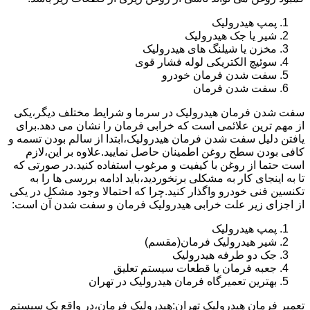
پمپ هیدرولیک
شیر یا جک هیدرولیک
مخزن یا شیلنگ های هیدرولیک
سوئیچ الکتریکی لوله فشار قوی
سفت شدن فرمان خودرو
سفت شدن فرمان
سفت شدن فرمان هیدرولیک در سرما و شرایط مختلف دیگر،یکی
از مهم ترین علائمی است که خرابی فرمان را نشان می دهد.برای
یافتن دلیل سفت شدن فرمان هیدرولیک،ابتدا از سالم بودن تسمه و
کافی بودن سطح روغن اطمینان حاصل نمایید.علاوه بر این،لازم
است حتما از روغن با کیفیت و مرغوب استفاده کنید.در صورتی که
تا به اینجای کار به مشکلی برنخوردید،باید ادامه بررسی ها را به
تکنسین فنی خودرو واگذار کنید.چرا که احتمالا وجود مشکل در یکی
از اجزای زیر علت خرابی هیدرولیک فرمان و سفت شدن آن است:
پمپ هیدرولیک
شیر هیدرولیک فرمان(مقسم)
جک دو طرفه هیدرولیک
جعبه فرمان یا قطعات سیستم تعلیق
بهترین تعمیرگاه فرمان هیدرولیک در تهران
تعمیر فرمان هیدرولیک تهران:هیدرولیک فرمان،در واقع یک سیستم