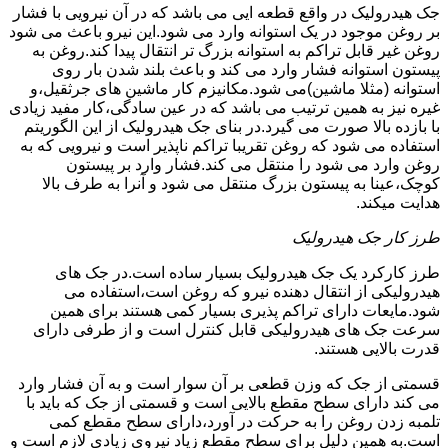
جک هیدرولیک در واقع قطعه ایی می باشد که در آن نیرویی با فشار
بر روغن موجود در یک استوانه وارد می شود.این نیرو باعث می شود
روغن غیر قابل تراکم به استوانه بزرگ تر انتقال پیدا کند.روغن به
پیستون استوانه فشار وارد می کند و باعث بلند شدن بار روی
استوانه (مثلا ماشین)می شود.مکانیزم کار ماشین های جرثقیل،و
غیره نیز به همین ترتیب می باشد که در عین سادگی،کار مفید زیادی
با بازده بالا صورت می گیرد.در بنای جک هیدرولیک از این الگوریتم
استفاده می شود که روغن تقریبا تراکم ناپذیر است و نیرویی که به
روغن وارد می شود را منتقل می کند.فشار وارد بر پیستون
کوچک،عینا به پیستون بزرگ منتقل می شود و آنرا به طرف بالا
هدایت میکند.
طرز کار جک هیدرولیک
طرز کارکرد یک جک هیدرولیک بسیار ساده است.در جک های
هیدرولیکی از انتقال دهنده نیرو که روغن است،استفاده می
شود.مایعات دارای تراکم پذیری بسیار کمی هستند برای همین
سرعت جک های هیدرولیکی قابل کنترل است و از طرفی دارای
قدرت بالایی هستند.
قسمتی از جک که وزن قطعی بر آن سوار است و به آن فشار وارد
می کند دارای سطح مقطع بالایی است و قسمتی از جک که باید با
تلمبه زدن روغن را به حرکت در آورد،دارای سطح مقطع کمی
است.به همین دلیل برای سطح مقطع زیاد نیروی زیادی لازم است و