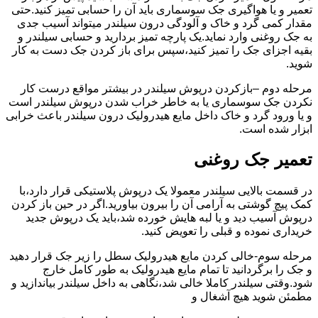
تعمیر و یا هواگیری جک سوسماری باید آن را حسابی تمیز کنید.حتی
مقدار کمی گرد و خاک و آلودگی درون سیلندر میتواند آسیب جدی
به جک روغنی وارد نماید.یک پارچه تمیز بردارید و حسابی سیلندر و
بقیه اجزای جک را تمیز کنید،سپس برای باز کردن جک دست به کار
شوید.
مرحله دوم –بازکردن درپوش سیلندر در بیشتر مواقع درست کار
نکردن جک سوسماری یا به خاطر خراب شدن درپوش سیلندر است
و یا ورود گرد و خاک داخل مایع هیدرولیک درون سیلندر باعث خرابی
ابزار شده است.
تعمیر جک روغنی
در قسمت بالایی سیلندر معمولا یک درپوش پلاستیکی قرار دارد،با
کمک پیچ گوشتی به آرامی آن را بیرون بیاورید.اگر در حین باز کردن
درپوش آسیب دید و یا لبه هایش خورده شد،باید یک درپوش جدید
خریداری نموده و قبلی را تعویض کنید.
مرحله سوم-خالی کردن مایع هیدرولیک سطل را زیر جک قرار دهید
و جک را برگردانید تا تمام مایع هیدرولیک به طور کامل خارج
شود.وقتی سیلندر کاملا خالی شد،نگاهی به داخل سیلندر بیاندازید و
مطمئن شوید هیچ آشغال و