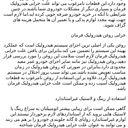
وجود دارد.این قطعات نامرغوب می تواند علت خرابی هیدرولیک
فرمان و بسیاری دیگر از مشکلات خودروی شما باشند.در چنین
شرایطی با آنکه در خرید خودرو صرفه جویی کرده اید،اما لازم است
جهت تهیه مجدد لوازم یدکی و یا تعمیر آن ها متحمل هزینه های
گزاف شوید.
خرابی روغن هیدرولیک فرمان
روغن یکی از اصلی ترین اجزای سیستم هیدرولیک است که عملکرد
بهینه این سیستم را تضمین می کند.بنابراین برای یافتن علت خرابی
هیدرولیک فرمان لازم است سلامت این روغن را مورد بررسی قرار
دهید.روغن هیدرولیک نیز مانند سایر اجزای خودرو عمر مفید
محدودی دارد.بنابراین در صورتی که روغن هیدرولیک در زمان
مناسب تعویض نشده باشد،می تواند سبب بروز اختلال در سیستم
هیدرولیک گردد.علاوه بر این،استفاده از روغن نامرغوب به قطعات
هیدرولیک آسیب زده و ممکن است علت خرابی هیدرولیک فرمان
باشد.
استفاده از رینگ و لاستیک غیراستاندارد
گاهی ممکن است برای زیبایی بیشتر اتومبیلتان به سراغ رینگ یا
لاستیک هایی بروید که از استانداردهای لازم برخوردار نیستند.این
لوازم غیراستاندارد زوایای ۵ گانه جلوبندی خودرو را بر هم می زنند
و می توانند به عنوان علت خرابی هیدرولیک فرمان شناخته