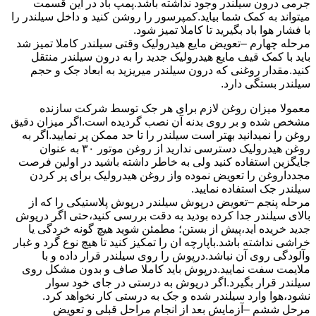
جرمی درون سیلندر وجود نداشته باشد.پمپ باد در این قسمت
میتواند به کمک شما بیاید.کمپرسور را روشن کنید و داخل سیلندر را
با فشار هوا باد بگیرید تا کاملا تمیز شود.
مرحله چهارم –تعویض مایع هیدرولیک وقتی سیلندر کاملا تمیز شد
باید با کمک قیف مایع هیدرولیک جدید را به درون سیلندر منتقل
کنید.مقدار روغنی که درون سیلندر میریزید به ابعاد جک و حجم
سیلندر بستگی دارد.
معمولا میزان روغن لازم برای هر جک توسط شرکت سازنده
مشخص شده و بر روی بدنه آن نصب گردیده است.اگر میزان دقیق
روغن را نمیدانید بهتر است سیلندر را تا حد ممکن پر نمایید.اگر به
روغن هیدرولیک دسترسی ندارید از روغن موتور ۳۰ به عنوان
جایگزین استفاده کنید ولی به خاطر داشته باشید در اولین فرصت
مجدداروغن را تعویض نموده واز روغن هیدرولیک برای پر کردن
سیلندر جک استفاده نمایید.
مرحله پنجم –تعویض درپوش سیلندر درپوش پلاستیکی را که از
بالای سیلندر جدا کرده بودید به دقت بررسی کنید،حتی اگر درپوش
جدید خریده اید،پیش از بستن؛ مطمئن شوید هیچ گونه خردگی یا
خراشی نداشته باشد.باپارچه ان را تمکیز کنید تا هیچ نوع گرد و غبار
وآلودگی روی آن نباشد.درپوش را روی سیلندر قرار داده و با
ملایمت سفت نمایید.درپوش باید کاملا صاف و بدون مشکل روی
سیلندر قرار بگیرد.اگر درپوش به درستی در جای خود سوار
نشود،هوا وارد سیلندر شده و جک به درستی کار نخواهد کرد.
مرحل ششم –آزمایش بعد از انجام مراحل قبلی و تعویض