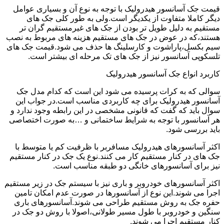
قیمت جک آسانسور هیدرولیک با توجه به نوع آن و بسیاری عوامل
دیگر کاملا متفاوت از یکدیگر است.ولی به طور کلی جک های
مستقیم به دلیل طویل تر بودن از جک های غیرمستقیم گران تر
هستند،که در عوض در جک های مستقیم هزینه های مربوط به نصب
سیم بکسل،پاراشوت و کارسلینگ ها حذف می شود.قیمت جک های
تلسکوپی آسانسور نیز از جک های تک مرحله ای بیشتر است.
کاربرد انواع جک آسانسور هیدرولیک
سوالی که به کرات پرسیده می شود این است که کدام مدل جک
آسانسور هیدرولیک برای چه کاربردی مناسب است.در جواب این
سوال باید که گفت که قانونی مشخصی در این رابطه وجود ندارد و
هر آسانسور با توجه به شرایط ساختمانی و …به صورت اختصاصی
باید بررسی شود.
اکثر آسانسورهای هیدرولیک مسافربر با ظرفیت کم یا متوسط با
جک های در کنار مستقیم کار می کنند.نوع یک جک در کنار مستقیم
نیز برای آسانسورهای خانگی دو طبقه مناسب است.
اکثر آسانسورهای خودروبر و باری نیز با سیستم جک در زیر مستقیم
اجرا می شوند.این نوع از آسانسورها در صورت عدم امکان تامین
حفره جک به روش مستقیم طراحی می شوند.آسانسورهای باری
سنگین و خودروبر با طول مسیر طولانی،اصولا با روش دو جک در
کنار مستقیم اجرا می شوند.