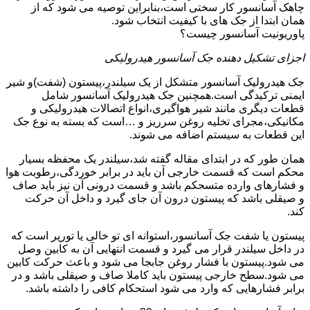
چاهک آسانسور کار سختی است،بنابراین توصیه می شود که از
همان ابتدا از جک های با کیفیت انتخاب شود.
پاوریونیت آسانسور چیست؟
اجزای تشکیل دهنده جک آسانسور هیدرولیکی
جک هیدرولیک آسانسور متشکل از یک سیلندر،پیستون (شفت)و شیر
ایمنی ترکیدگی است.همچنین جک هیدرولیک آسانسور شامل
قطعات دیگری مانند شیر هواگیری،انواع اتصالات هیدرولیکی و
مکانیکی،مجرای تخلیه روغن سرریز و …است که بسته به نوع جک
این قطعات به سیستم اضافه می شوند.
همان طور که در ابتدای مقاله گفته شد،سیلندر یک محفظه بسیار
محکم است که قسمت خارجی آن باید در برابر خوردگی،رطوبت هوا
و فشارهای وارده متسحکم باشد و قسمت درونی آن نیز باید صاف
و صیقلی باشد که پیستون درون آن جای گیرد و داخل آن حرکت
کند.
پیستون یا شفت جک آسانسور،استوانه ای تو خالی یا تورپر است که
در داخل سیلندر قرار می گیرد و قسمت انتهایی آن به کابین وصل
می شود.پیستون با فشار روغن جابجا می شود و باعث حرکت کابین
می شود.سطح خارجی پیستون باید کاملا صاف و صیقلی باشد و در
برابر فشارهایی که وارد می شود استحکام کافی را داشته باشد.