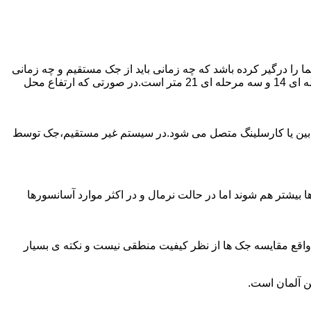
را درگیر کرده باشد که چه زمانی باید از جک مستقیم و چه زمانی
از جک غیرمستقیم استفاده کنیم؟ جک های مستقیم تا 21 متر را ساپورت می کنند و این مقدار در جک تلسکوپی تک مرحله ای 7 متر،دو مرحله ای 14 و سه مرحله ای 21 متر است.در صورتی که ارتفاع محل
ابین یا کارسلینگ متصل می شود.در سیستم غیر مستقیم،جک توسط
بیشتر هم شوند اما در حالت نرمال و در اکثر موارد آسانسورها
ر واقع مقایسه جک ها از نظر کیفیت منطقی نیست و نکته ی بسیار
ن آلمان است.