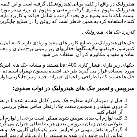
هیدرولیک در واقع از کلمه یونانی(هیدرو)شکل گرفته است و این کلمه
هیدرولیک مفهوم بیشتری گرفته و معنی و مفهوم آن بررسی در مورد 
نیست بلکه دامنه وسیع تری بخود گرفته و شامل قواعد و کاربرد مای
کننده استفاده کرد به همین خاطر است که روغن را در صنایع جایگزین
کاربرد جک های هیدرولیکی
جک های هیدرولیک در صنایع کاربر های مفید و زیادی دارند که شامل:
کمپرسور،جرثقیلها،پالایشگاهها،حفاریهای زیر زمینی،برج سازی و معمار
ساده و مفید یا مکانیزم کار آن استفاده می شود.
جکهای زیر دارای فشار کاری 400 bar هستند
مورد استفاده قرار می گیرند.طراحی اشتباه پیستون بهمراه استفاده ا
جک ها هستند که با طراحی و اعمال تغییرات جدید و نیز جایگزینی لواز
سرویس و تعمیر جک های هیدرولیک در نواب صفوی
:
قبل از دمونتاژ،کلیه سطوح جک بطور کامل شسته شده تا در هنگ
درون سیلندر و همچنین شفت جک ازنظر صافی سطح بررسی ش
آن اقدام کنید.
کلیه لوازم آب بندی تعویض شوند.ممکن است برخی از لوازم آب بن
طولانی شدن زمان سرویس بعدی هزینه اضافی جبران می گردد
گردگیرها نقش مهمی در افزایش عمر پکینکهای گلویی جک و ه
تماس ذرات جامد وارد شده به سیلندر را دارند،بنابراین بهتر ا