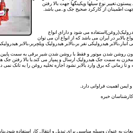
تون.تغییر نوع سیلها وپکینگها جهت بالا رفتن
هت اطمینان از کارکرد صحیح جک و..می باشد.
یدرولیک(روغن)استفاده می شود و دارای انواع
ع بالابر در ایران می باشد که از انواع آن می توان
 انبار،بالابر هیدرولیکی نفر بر،بالابر هیدرولیک ویلچربر،بالابر هیدرول
و بدون روشن شدن موتور و فقط با روشن شدن شیر برقی به سمت پایین 
ن به سمت جک هیدرولیک ارسال و پمپاز می کند.با بالا رفتن جک هیدو
 زمانی که برق وارد بالابر نشود اجازه تخلیه روغن را به تانک نمی ده
 و ایمن اهمیت فراوانی دارد.
ر کارشناسان خبره
عات به عنوان وسیله مناسبی برای تبدیل و انتقال کار استفاده شود.بناب