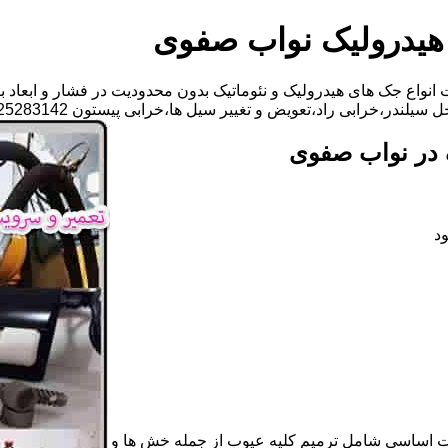
هیدرولیک نواب صفوی
نواع جک های هیدرولیک و نئوماتیک بدون محدودیت در فشار و ابعاد ب
اد،تعویض و تغییر سیل ها،خرابی پیستون 09125283142 آقای مهدی ابراهیمی
 در نواب صفوی
د
ات اساسی شامل ترمیم کلیه عیوب از جمله خش ها و