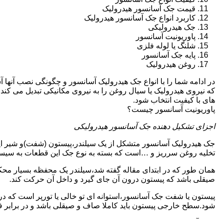
قیمت جک آسانسور هیدرولیک
کاربرد انواع جک آسانسور هیدرولیک
جک هیدرولیکی
پاوریونیت آسانسور
شلنگ یا لوله فلزی
پایه جک آسانسور
روغن هیدرولیک
در ادامه شما را با انواع جک هیدرولیک آسانسور و چگونگی نصب آنه
که نیروی هیدرولیک یا سیال روغن را به نیروی مکانیکی تبدیل می کند
های با کیفیت انتخاب شود.
پاوریونیت آسانسور چیست؟
اجزای تشکیل دهنده جک آسانسور هیدرولیکی
جک هیدرولیک آسانسور متشکل از یک سیلندر،پیستون (شفت)و شیر ای
تخلیه روغن سرریز و …است که بسته به نوع جک این قطعات به سیس
همان طور که در ابتدای مقاله گفته شد،سیلندر یک محفظه بسیار مح
صیقلی باشد که پیستون درون آن جای گیرد و داخل آن حرکت کند.
پیستون یا شفت جک آسانسور،استوانه ای تو خالی یا تورپر است که د
شود.سطح خارجی پیستون باید کاملا صاف و صیقلی باشد و در برابر ف