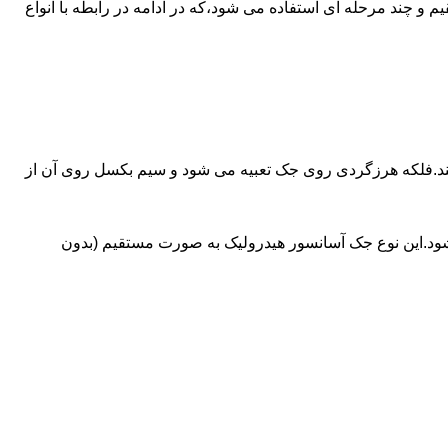
ای آسانسورهایی که ظرفیتشان بیش از 30 تن است از جک های غیرمستقیم و چند مرحله ای استفاده می شود،که در ادامه در رابطه با انواع
کند.فلکه هرزگردی روی جک تعبیه می شود و سیم بکسل روی آن از
شود.این نوع جک آسانسور هیدرولیک به صورت مستقیم (بدون