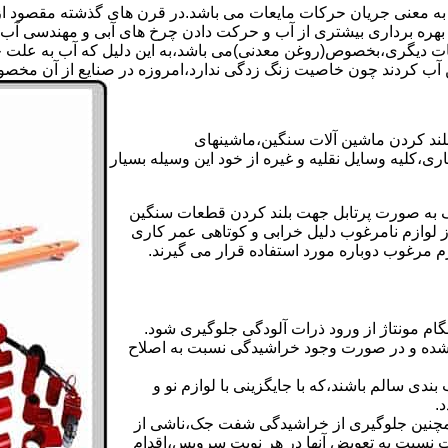
 به معنی جریان حرکات مایعات می باشد.در قرن های گذشته مقصود از ک
بهره برداری بیشتری از آب و حرکت دادن چرخ های آبی و مهندسی آب 
عات دیگری،بخصوص(روغن معدنی)می باشد،به این دلیل که آب به علت خا
 آب کردند چون خاصیت زنگ زدگی ندارد،امروزه در صنایع از آن مخصوصا
بلند کردن ماشین آلات سنگین،ماشینهای
ی،کلیه وسایل نقلیه و غیره از خود این وسیله بسیار
 و مشابه جک های اینرپک به صورت پرتابل جهت بلند کردن قطعات سنگین
ز لوازم نامرغوب دلیل خرابی و کوتاهی عمر کاری
م مرغوب دوباره مورد استفاده قرار می گیرند.
ام مونتاژ از ورود ذرات آلودگی جلوگیری شود.
ده و در صورت وجود خراشیدگی نسبت به اصلاح
دی سالم باشند،که با جایگزینی با لوازم نو و
.
مچنین جلوگیری از خراشیدگی شفت جک،ناشی از
ست نسبت به تعویض آنها در هر نوبت سرویس،اقدام