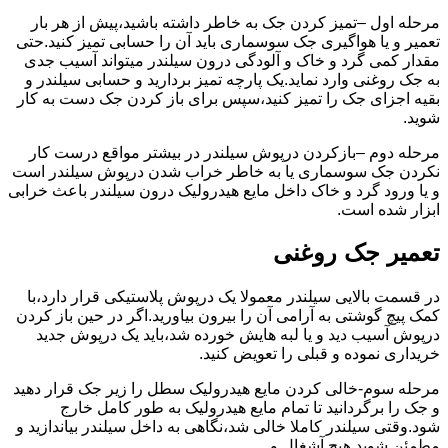
مرحله اول –تمیز کردن جک به خاطر داشته باشید،پیش از هر بار
تعمیر و یا هواگیری جک سوسماری باید آن را حسابی تمیز کنید.حتی
مقدار کمی گرد و خاک و آلودگی درون سیلندر میتواند آسیب جدی
به جک روغنی وارد نماید.یک پارچه تمیز بردارید و حسابی سیلندر و
بقیه اجزای جک را تمیز کنید،سپس برای باز کردن جک دست به کار
شوید.
مرحله دوم –بازکردن درپوش سیلندر در بیشتر مواقع درست کار
نکردن جک سوسماری یا به خاطر خراب شدن درپوش سیلندر است
و یا ورود گرد و خاک داخل مایع هیدرولیک درون سیلندر باعث خرابی
ابزار شده است.
تعمیر جک روغنی
در قسمت بالایی سیلندر معمولا یک درپوش پلاستیکی قرار دارد،با
کمک پیچ گوشتی به آرامی آن را بیرون بیاورید.اگر در حین باز کردن
درپوش آسیب دید و یا لبه هایش خورده شد،باید یک درپوش جدید
خریداری نموده و قبلی را تعویض کنید.
مرحله سوم-خالی کردن مایع هیدرولیک سطل را زیر جک قرار دهید
و جک را برگردانید تا تمام مایع هیدرولیک به طور کامل خارج
شود.وقتی سیلندر کاملا خالی شد،نگاهی به داخل سیلندر بیاندازید و
مطمئن شوید هیچ آشغال و