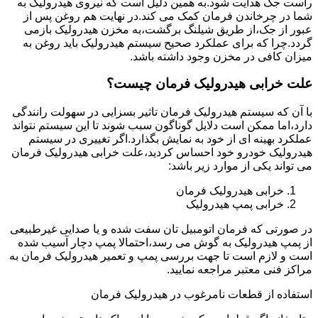
راست جک هدایت شود.به همین دلیل است که نیروی هیدرولیک به
شما در چرخاندن فرمان کمک می کند.در نهایت هم روغن پس از
عبور از جک،از طریق شیلنگ برگشت،به مخزن هیدرولیک بازمی
گردد.چرا که برای عملکرد صحیح سیستم هیدرولیک باید روغن به
میزان کافی در مخزن وجود داشته باشد.
علت خرابی هیدرولیک فرمان چیست؟
با آن که سیستم هیدرولیک فرمان تاثیر بسزایی در سهولت رانندگی
دارد،اما ممکن است دلایل گوناگون سبب شوند تا این سیستم نتواند
عملکرد بهینه ای از خود به نمایش بگذارد.اگر تغییری در سیستم
هیدرولیک خودرو خود احساس کردید،علت خرابی هیدرولیک فرمان
می تواند یکی از موارد زیر باشد:
خرابی هیدرولیک فرمان
خرابی پمپ هیدرولیک
در صورتی که فرمان اتومبیل تان سفت شده و یا صدایی غیرطبیعی
از پمپ هیدرولیک به گوش می رسد،احتمالا پمپ دچار آسیب شده
است و لازم است تا جهت بررسی پمپ و تعمیر هیدرولیک فرمان به
مراکز فنی معتبر مراجعه نمایید.
استفاده از قطعات نامرغوب در هیدرولیک فرمان