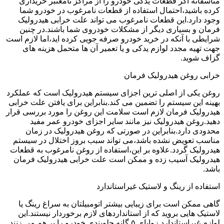
متاسفانه اگر قطعات یدکی خودرو را از مراکز نامعتبر خریداری
کرده باشید،احتمال استفاده از قطعات نامرغوب در خودرو شما
وجود دارد.این قطعات نامرغوب می تواند علت خرابی هیدرولیک
فرمان و بسیاری دیگر از مشکلات خودروی شما باشند.در چنین
شرایطی با آنکه در خرید خودرو صرفه جویی کرده اید،اما لازم است
جهت تهیه مجدد لوازم یدکی و یا تعمیر آن ها متحمل هزینه های
گزاف شوید.
خرابی روغن هیدرولیک فرمان
روغن یکی از اصلی ترین اجزای سیستم هیدرولیک است که عملکرد
بهینه این سیستم را تضمین می کند.بنابراین برای یافتن علت خرابی
هیدرولیک فرمان لازم است سلامت این روغن را مورد بررسی قرار
دهید.روغن هیدرولیک نیز مانند سایر اجزای خودرو عمر مفید
محدودی دارد.بنابراین در صورتی که روغن هیدرولیک در زمان
مناسب تعویض نشده باشد،می تواند سبب بروز اختلال در سیستم
هیدرولیک گردد.علاوه بر این،استفاده از روغن نامرغوب به قطعات
هیدرولیک آسیب زده و ممکن است علت خرابی هیدرولیک فرمان
باشد.
استفاده از رینگ و لاستیک غیراستاندارد
گاهی ممکن است برای زیبایی بیشتر اتومبیلتان به سراغ رینگ یا
لاستیک هایی بروید که از استانداردهای لازم برخوردار نیستند.این
لوازم غیراستاندارد زوایای ۵ گانه جلوبندی خودرو را بر هم می زنند