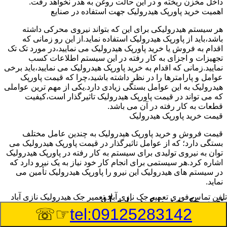
داخل مخزن ریخته و در این حالت روغن به هدر نخواهد رفت.
اهمیت خرید پاورپک هیدرولیک جهت استفاده در صنایع
هر سیستم هیدرولیکی برای این که بتواند نیروی محرکی داشته
باشد،باید از پاورپک هیدرولیک استفاده نماید.از این رو زمانی که
اقدام به فروش یا خرید پاورپک هیدرولیک می نمایید،در مورد تک تک
تجهیزات و اجزای به کار رفته در این سیستم اطلاعات کسب
نمایید.زمانی که اقدام به خرید پاورپک هیدرولیک می نمایید،باید برخی
عوامل و پارامترها را در نظر داشته باشید،چرا که قیمت پاورپک
هیدرولیک به این عوامل بستگی زیادی دارد.یکی از مهم ترین عواملی
که می تواند در قیمت پاورپک هیدرولیک تاثیرگذار است،کیفیت
قطعات به کار رفته در آن می باشد.
قیمت خرید پاورپک هیدرولیک
قیمت فروش و خرید پاورپک هیدرولیک به چندین عامل مختلف
بستگی دارد؛ که از عوامل تاثیرگذار در قیمت پاورپک هیدرولیک می
توان به نیروی تولیدی برای سیستم به کار رفته در پاورپک هیدرولیک
اشاره کرد.هر سیستمی برای انجام کار خود نیاز به یک نیرو دارد که
در سیستم های هیدرولیک این نیرو را پاورپک هیدرولیک تأمین می
نماید.
تلفن تماس فوری
تعمیر جک نازی آباد,تعمیر جک هیدرولیک نازی آباد
تعمیر جک هیدرولیک در نازی آباد
☞☏
tel:09125283142
وسیله‎ای که با عملکرد خود موجب بلند شدن اهرم و یا وزن سنگین