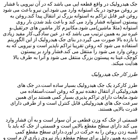
جک هیدرولیک در واقع قطعه ایی می باشد که در آن نیرویی با فشار
بر روغن موجود در یک استوانه وارد می شود.این نیرو باعث می شود
روغن غیر قابل تراکم به استوانه بزرگ تر انتقال پیدا کند.روغن به
پیستون استوانه فشار وارد می کند و باعث بلند شدن بار روی
استوانه (مثلا ماشین)می شود.مکانیزم کار ماشین های جرثقیل،و
غیره نیز به همین ترتیب می باشد که در عین سادگی،کار مفید زیادی
با بازده بالا صورت می گیرد.در بنای جک هیدرولیک از این الگوریتم
استفاده می شود که روغن تقریبا تراکم ناپذیر است و نیرویی که به
روغن وارد می شود را منتقل می کند.فشار وارد بر پیستون
کوچک،عینا به پیستون بزرگ منتقل می شود و آنرا به طرف بالا
هدایت میکند.
طرز کار جک هیدرولیک
طرز کارکرد یک جک هیدرولیک بسیار ساده است.در جک های
هیدرولیکی از انتقال دهنده نیرو که روغن است،استفاده می
شود.مایعات دارای تراکم پذیری بسیار کمی هستند برای همین
سرعت جک های هیدرولیکی قابل کنترل است و از طرفی دارای
قدرت بالایی هستند.
قسمتی از جک که وزن قطعی بر آن سوار است و به آن فشار وارد
می کند دارای سطح مقطع بالایی است و قسمتی از جک که باید با
تلمبه زدن روغن را به حرکت در آورد،دارای سطح مقطع کمی
است.به همین دلیل برای سطح مقطع زیاد نیروی زیادی لازم است و