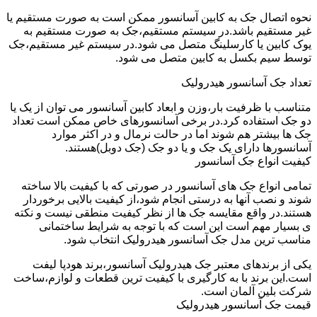
نحوه اتصال جک به کابین آسانسور ممکن است به صورت مستقیم یا
غیر مستقیم باشد.در سیستم مستقیم،جک به صورت مستقیم به
یوک کابین یا کارسلینگ متصل می شود.در سیستم غیر مستقیم،جک
توسط سیم بکسل به کابین متصل می شود.
تعداد جک آسانسور هیدرولیک
متناسب با ظرفیت بار،وزن و ابعاد کابین آسانسور می توان از یک یا
دو جک استفاده کرد.در برخی آسانسورهای خاص ممکن است تعداد
جک ها بیشتر هم شوند اما در حالت نرمال و در اکثر موارد
آسانسورها دارای یک جک و یا دو جک (جک دوبل)هستند.
کیفیت انواع جک آسانسور
تمامی انواع جک های آسانسور در صورتی که با کیفیت بالا ساخته
شوند و نصب آنها به درستی انجام شود،از کیفیت بالایی برخوردار
هستند.در واقع مقایسه جک ها از نظر کیفیت منطقی نیست و نکته
ی بسیار مهم است این است که با توجه به شرایط ساختمانی
مناسب ترین مدل جک آسانسور هیدرولیک انتخاب شود.
یکی از برندهای معتبر جک هیدرولیک آسانسور،برند هودپا لیفت
است.این برند با به کارگیری با کیفیت ترین قطعات و لوازم،ساخت
شرکت بلین آلمان است.
قیمت جک آسانسور هیدرولیک