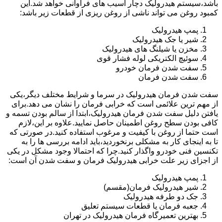
باشد،سیستم هیدرولیک دچار آسیب های فراوانی خواهد شد.این
کمبود روغن می تواند ناشی از روغن ریزی از قطعات زیر باشد:
پمپ هیدرولیک
شیر یا جک هیدرولیک
مخزن یا شیلنگ های هیدرولیک
سوئیچ الکتریکی لوله فشار قوی
سفت شدن فرمان خودرو
سفت شدن فرمان
سفت شدن فرمان هیدرولیک در سرما و شرایط مختلف دیگر،یکی
از مهم ترین علائمی است که خرابی فرمان را نشان می دهد.برای
یافتن دلیل سفت شدن فرمان هیدرولیک،ابتدا از سالم بودن تسمه و
کافی بودن سطح روغن اطمینان حاصل نمایید.علاوه بر این،لازم
است حتما از روغن با کیفیت و مرغوب استفاده کنید.در صورتی که
تا به اینجای کار به مشکلی برنخوردید،باید ادامه بررسی ها را به
تکنسین فنی خودرو واگذار کنید.چرا که احتمالا وجود مشکل در یکی
از اجزای زیر علت خرابی هیدرولیک فرمان و سفت شدن آن است:
پمپ هیدرولیک
شیر هیدرولیک فرمان(مقسم)
جک دو طرفه هیدرولیک
جعبه فرمان یا قطعات سیستم تعلیق
بهترین تعمیرگاه فرمان هیدرولیک در تهران