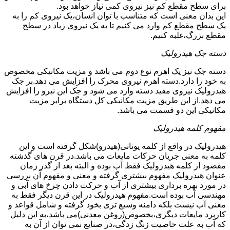
برای سطح مقطع کم نیز نیروی کمی نیاز خواهد بود.
این بدان معنی است که متناسب با توان انسان،یک نیروی کم را به
یک سطح مقطع کم وارد می کنیم تا به یک نیروی زیاد در سطح
مقطع بزرگ،غلبه کنیم.
دسته جک هیدرولیک
دسته جک نیز یک اهرم نوع دوم می باشد و مزیت مکانیکی مخصوص
به خود را دارد.دسته اهرم نیروی محرک را افزایش می دهد.بر جک
هیدرولیک نیروی مفید دسته وارد می شود و جک این نیرو را افزایش
می دهد.از این طریق مزیت مکانیکی کل دستگاه برابر مزیت
مکانیکی این دو قسمت می باشد.
مفهوم کلمه هیدرولیک
هیدرولیک در واقع از کلمه یونانی(هیدرو)شکل گرفته است و این
کلمه به معنی جریان حرکات مایعات می باشد.در قرن های گذشته
مقصود از کلمه هیدرولیک فقط آب بوده و البته بعد از گذر زمان
عنوان هیدرولیک مفهوم بیشتری گرفته و معنی و مفهوم آن بررسی
در مورد بهره برداری بیشتری از آب و حرکت دادن چرخ های آبی و
مهندسی آب بوده است.مفهوم هیدرولیک در این قرن دیگر فقط به
معنی آب نیست بلکه دامنه وسیع تری بخود گرفته و شامل قواعد و
کاربرد مایعات دیگری،بخصوص(روغن معدنی)می باشد،به این دلیل
که آب به علت خاصیت زنگ زدگی،در صنایع نمی توان از آن به