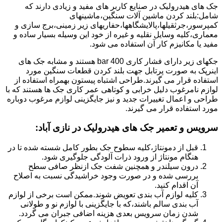
جک های هیدرولیک در صنایع کاربر های مفید و زیادی دارند که
شامل:بلند کردن ماشین آلات سنگین،ماشینهای
کمپرسور،جرثقیلها،پالایشگاهها،حفاریهای زیر زمینی،برج سازی و
معماری،کلیه وسایل نقلیه و غیره از خود این وسیله بسیار ساده و
مفید یا مکانیزم کار آن استفاده می شود.
جکهای زیر دارای فشار کاری 400 bar هستند و مشابه جک های
اینرپک به صورت پرتابل جهت بلند کردن قطعات سنگین مورد
استفاده قرار می گیرند.طراحی اشتباه پیستون بهمراه استفاده از
لوازم نامرغوب دلیل خرابی و کوتاهی عمر کاری جک ها هستند که با
طراحی و اعمال تغییرات جدید و نیز جایگزینی لوازم مرغوب دوباره
مورد استفاده قرار می گیرند.
سرویس و تعمیر جک های هیدرولیک در نازی آباد
:
قبل از دمونتاژ،کلیه سطوح جک بطور کامل شسته شده تا در
هنگام مونتاژ از ورود ذرات آلودگی جلوگیری شود.
درون سیلندر و همچنین شفت جک ازنظر صافی سطح
بررسی شده و در صورت وجود خراشیدگی نسبت به اصلاح
آن اقدام کنید.
کلیه لوازم آب بندی تعویض شوند.ممکن است برخی از لوازم
آب بندی سالم باشند،که با جایگزینی با لوازم نو و طولانی
شدن زمان سرویس بعدی هزینه اضافی جبران می گردد.