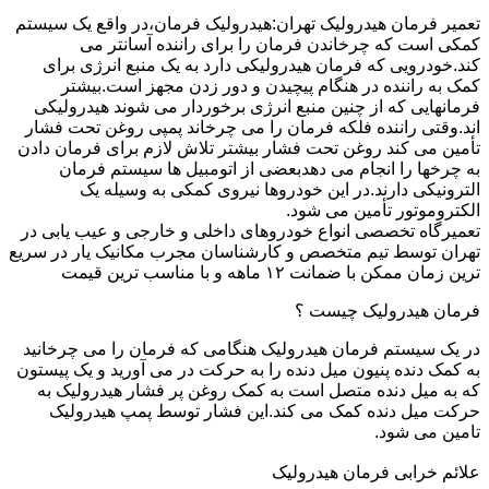
تعمیر فرمان هیدرولیک تهران:هیدرولیک فرمان،در واقع یک سیستم
کمکی است که چرخاندن فرمان را برای راننده آسانتر می
کند.خودرویی که فرمان هیدرولیکی دارد به یک منبع انرژی برای
کمک به راننده در هنگام پیچیدن و دور زدن مجهز است.بیشتر
فرمانهایی که از چنین منبع انرژی برخوردار می شوند هیدرولیکی
اند.وقتی راننده فلکه فرمان را می چرخاند پمپی روغن تحت فشار
تأمین می کند روغن تحت فشار بیشتر تلاش لازم برای فرمان دادن
به چرخها را انجام می دهدبعضی از اتومبیل ها سیستم فرمان
الترونیکی دارند.در این خودروها نیروی کمکی به وسیله یک
الکتروموتور تأمین می شود.
تعمیرگاه تخصصی انواع خودروهای داخلی و خارجی و عیب یابی در
تهران توسط تیم متخصص و کارشناسان مجرب مکانیک یار در سریع
ترین زمان ممکن با ضمانت ۱۲ ماهه و با مناسب ترین قیمت
فرمان هیدرولیک چیست ؟
در یک سیستم فرمان هیدرولیک هنگامی که فرمان را می چرخانید
به کمک دنده پنیون میل دنده را به حرکت در می آورید و یک پیستون
که به میل دنده متصل است به کمک روغن پر فشار هیدرولیک به
حرکت میل دنده کمک می کند.این فشار توسط پمپ هیدرولیک
تامین می شود.
علائم خرابی فرمان هیدرولیک