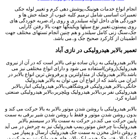
انجام انواع خدمات هونینگ،پوشش دهی کرم و تغییر لوله جکی
تعمیرات اساسی شامل ترمیم کلیه عیوب از جمله خش ها و
خوردگی های داخل لوله سیلندری و روی راد.ضربه خوردگی های
روی پیستون.تغییر نوع سیلها وپکینگها جهت بالا رفتن کارایی
جک،سنگ زنی کامل سیلندر و هم چنین انجام تستهای مختلف جهت
اطمینان از کارکرد صحیح جک و..می باشد.
تعمیر بالابر هیدرولیکی در نازی آباد
بالابر هیدرولیکی به زبان ساده نوعی بالابر است که در آن از نیروی
هیدرولیک(روغن)استفاده می شود و دارای انواع مختلفی نیز می
باشد.بالابر هیدرولیک از متداولترین و پرفروش ترین انواع بالابر در
ایران می باشد که از انواع آن می توان به بالابر هیدرولیک
خانگی،بالابر هیدرولیکی فروشگاهی،بالابر هیدرولیکی انبار،بالابر
هیدرولیکی نفر بر،بالابر هیدرولیک ویلچربر،بالابر هیدرولیکی صنعتی
اشاره کرد.
بالابر هیدرولیکی با روشن شدن موتور بالابر به بالا حرکت می کند و
بدون روشن شدن موتور و فقط با روشن شدن شیر برقی به سمت
پایین حرکت می کند.در حرکت به سمت بالا در سیستم بالابر
هیدرولیک،با چرخش موتور،پمپ هیدرولیک نیز به چرخش در می آید
و روغن داخل مخزن به سمت جک هیدرولیک ارسال و پمپاز می
کند.با بالا رفتن جک هیدورلیک بالابر های هیدرولیک نیز به حرکت در