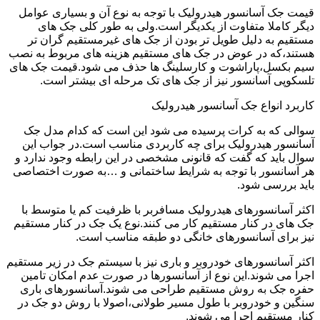
قیمت جک آسانسور هیدرولیک با توجه به نوع آن و بسیاری عوامل
دیگر کاملا متفاوت از یکدیگر است.ولی به طور کلی جک های
مستقیم به دلیل طویل تر بودن از جک های غیرمستقیم گران تر
هستند،که در عوض در جک های مستقیم هزینه های مربوط به نصب
سیم بکسل،پاراشوت و کارسلینگ ها حذف می شود.قیمت جک های
تلسکوپی آسانسور نیز از جک های تک مرحله ای بیشتر است.
کاربرد انواع جک آسانسور هیدرولیک
سوالی که به کرات پرسیده می شود این است که کدام مدل جک
آسانسور هیدرولیک برای چه کاربردی مناسب است.در جواب این
سوال باید که گفت که قانونی مشخصی در این رابطه وجود ندارد و
هر آسانسور با توجه به شرایط ساختمانی و …به صورت اختصاصی
باید بررسی شود.
اکثر آسانسورهای هیدرولیک مسافربر با ظرفیت کم یا متوسط با
جک های در کنار مستقیم کار می کنند.نوع یک جک در کنار مستقیم
نیز برای آسانسورهای خانگی دو طبقه مناسب است.
اکثر آسانسورهای خودروبر و باری نیز با سیستم جک در زیر مستقیم
اجرا می شوند.این نوع از آسانسورها در صورت عدم امکان تامین
حفره جک به روش مستقیم طراحی می شوند.آسانسورهای باری
سنگین و خودروبر با طول مسیر طولانی،اصولا با روش دو جک در
کنار مستقیم اجرا می شوند.