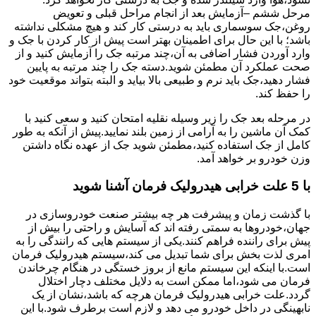
مرحل ششم –آزمایش بعد از انجام مراحل قبلی و تعویض
روغن،جک سوسماری باید به درستی کار کند و هیچ مشکلی نداشته
باشد؛ با این حال برای اطمینان بهتر است پیش از کار کردن با جک و
وارد آوردن فشار اضافی به آن،چند مرتبه جک را آزمایش کنید و از
صحت عملکرد آن مطمئن شوید.دسته جک را چند مرتبه به پایین
فشار دهید،جک باید نرم و طبیعی بالا بیاید و البته بتواند موقعیت خود
را حفظ کند.
در مرحله بعد جک را زیر وسیله نقلیه امتحان کنید و سعی کنید با
کمک آن ماشین را به آرامی از زمین بلند نمایید.پیش از آنکه به طور
کامل از جک استفاده کنید،مطمئن شوید جک از عهده نگاه داشتن
وزن خودرو بر خواهد آمد.
با 5 علت خرابی هیدرولیک فرمان آشنا شوید
با گذشت زمان و پیشرفت هر چه بیشتر صنعت خودروسازی در
جهان،خودروها به سمتی رفته اند که آسایش و راحتی را بیش از
پیش برای راننده فراهم کنند.یکی از سیستم هایی که رانندگی را به
امری لذت بخش برای شما تبدیل می کند،سیستم هیدرولیک فرمان
است.با اینکه این سیستم مانع از بروز خستگی در هنگام چرخاندن
فرمان می شود،اما ممکن است به دلایل مختلف دچار اختلال
گردد.علت خرابی هیدرولیک فرمان هرچه که باشد،نشان از یک
نابهینگی در داخل خودرو می دهد و لازم است برطرف شود.با این