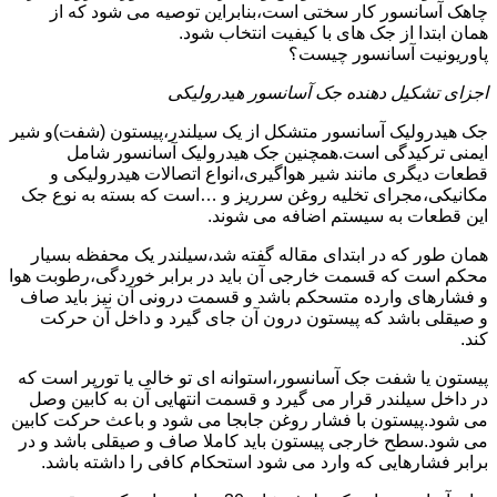
چاهک آسانسور کار سختی است،بنابراین توصیه می شود که از
همان ابتدا از جک های با کیفیت انتخاب شود.
پاوریونیت آسانسور چیست؟
اجزای تشکیل دهنده جک آسانسور هیدرولیکی
جک هیدرولیک آسانسور متشکل از یک سیلندر،پیستون (شفت)و شیر
ایمنی ترکیدگی است.همچنین جک هیدرولیک آسانسور شامل
قطعات دیگری مانند شیر هواگیری،انواع اتصالات هیدرولیکی و
مکانیکی،مجرای تخلیه روغن سرریز و …است که بسته به نوع جک
این قطعات به سیستم اضافه می شوند.
همان طور که در ابتدای مقاله گفته شد،سیلندر یک محفظه بسیار
محکم است که قسمت خارجی آن باید در برابر خوردگی،رطوبت هوا
و فشارهای وارده متسحکم باشد و قسمت درونی آن نیز باید صاف
و صیقلی باشد که پیستون درون آن جای گیرد و داخل آن حرکت
کند.
پیستون یا شفت جک آسانسور،استوانه ای تو خالی یا تورپر است که
در داخل سیلندر قرار می گیرد و قسمت انتهایی آن به کابین وصل
می شود.پیستون با فشار روغن جابجا می شود و باعث حرکت کابین
می شود.سطح خارجی پیستون باید کاملا صاف و صیقلی باشد و در
برابر فشارهایی که وارد می شود استحکام کافی را داشته باشد.