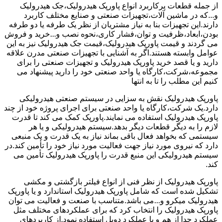
از جمله قطعات پرکاربرد انواع پاورپک هیدرولیک،جک هیدرولیک
و...که در ماشین آلات،تجهیزات صنعتی و صنایع مختلف کاربرد
دارند.این تجهیزات بنا به نیاز مشتریان از نظر یک طرفه یا دو طرفه
بودن،ابعاد،ظرفیت و توان،فشار کاری،نحوه نصب و...خرید و فروش
می گردند و قیمت پاورپک هیدرولیک،قیمت جک هیدرولیک نیز به این
عوامل وابسته هستند.اگر به آشنایی با تجهیزات صنعتی مدرن علاقه
دارید و یا قصد خرید پاورپک هیدرولیک و تجهیزات صنعتی را برای
مجموعه،شرکت،کارگاه یا واحد صنعتی خود را دارید پیشنهاد می
کنیم این مطلب را تا به انتها
پاورپک هیدرولیک نقش به سزایی در سیستم صنعتی هیدرولیکی
دارد.یک شرکت،کارگاه یا واحد صنعتی برای اجرای پروژه خود از چند
پاورپک هیدرولیک استفاده می نمایند.پاورپک کمک می کند تا قدرت
لازم را به دیگر قطعات دیگر بدهد.سیستم هیدرولیکی و یا هر
سیستمی که بخواهد فعال باقی بماند نیاز به یک قدرت و یک منبعی
دارد که نیروی مورد نیاز جهت فعالیت مورد نیاز خود را تأمین کند.در
سیستم هیدرولیکی این منبع قدرت را پاورپک هیدرولیک تأمین می
کند.
پاورپک هیدرولیک از نظر فنی از انواع فیلتر بازگشتی و مکشی
تشکیل شده است که شامل پاورپک هیدرولیک استاندارد و یا پاورپک
هیدرولیک میکرو و...می باشد.متناسب با صنعت و فعالیت می توان
پاورپک هیدرولیک را انتخاب کرد که برای عملکردهای مختلف مثل
عملکرد جدا از هم و یا عملکرد دوبل استفاده نمود.از کاربردهای