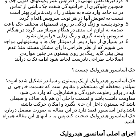
گردگیرها نقش مهمی در افزایش عمر پکینکهای گلویی جک و
همچنین جلوگیری از خراشیدگی شفت جک،ناشی از تماس
ذرات جامد وارد شده به سیلندر را دارند،بنابراین بهتر است
نسبت به تعویض آنها در هر نوبت سرویس،اقدام گردد.
وجود پلیسه و زنگ زدگی بر روی قسمتهای مختلف جک باعث
صدمه به لوازم آب بندی در هنگام مونتاژ می گردد.در هنگام
سرویس،پلیسه گیری و زنگ زدایی فراموش نشود.
در بسیاری از موارد پس ازدمونتاژ جک ها با پیستونهایی مواجه
می شویم که از نظر طراحی دارای مشکل هستند مثلا عدم
پیش بینی گاید رینگ بر روی پیستون،در چنین مواردی
اصلاحات طراحی نادرست لحاظ شود.ادامه نکات درآیند
جک آسانسور هیدرولیک چیست؟
جک آسانسور هیدرولیک از یک پیستون و سیلندر تشکیل شده است؛
سیلندر محفظه ای مستحکم و مقاوم است که قسمت خارجی آن
باید در برابر رطوبت،خوردگی و فشارهایی که وارد می شود
مقاومت داشت باشد و قسمت داخلی آن هم باید صاف و صیقلی
باشد که پیستون داخل آن جای بگیرد و امکان حرکت داشته
باشد.پادرا آسانسور قصد دارد در این مقاله به صورت مفصل درباره
جک آسانسور هیدرولیک صحبت کند،پس ما تا انتهای این مقاله همراه
باشید.
اجزای اصلی آسانسور هیدرولیک