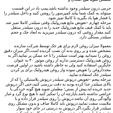
جرمی درون سیلندر وجود نداشته باشد.پمپ باد در این قسمت
میتواند به کمک شما بیاید.کمپرسور را روشن کنید و داخل سیلندر را
با فشار هوا باد بگیرید تا کاملا تمیز شود.
مرحله چهارم –تعویض مایع هیدرولیک وقتی سیلندر کاملا تمیز شد
باید با کمک قیف مایع هیدرولیک جدید را به درون سیلندر منتقل
کنید.مقدار روغنی که درون سیلندر میریزید به ابعاد جک و حجم
سیلندر بستگی دارد.
معمولا میزان روغن لازم برای هر جک توسط شرکت سازنده
مشخص شده و بر روی بدنه آن نصب گردیده است.اگر میزان دقیق
روغن را نمیدانید بهتر است سیلندر را تا حد ممکن پر نمایید.اگر به
روغن هیدرولیک دسترسی ندارید از روغن موتور ۳۰ به عنوان
جایگزین استفاده کنید ولی به خاطر داشته باشید در اولین فرصت
مجدداروغن را تعویض نموده واز روغن هیدرولیک برای پر کردن
سیلندر جک استفاده نمایید.
مرحله پنجم –تعویض درپوش سیلندر درپوش پلاستیکی را که از
بالای سیلندر جدا کرده بودید به دقت بررسی کنید،حتی اگر درپوش
جدید خریده اید،پیش از بستن؛ مطمئن شوید هیچ گونه خردگی یا
خراشی نداشته باشد.باپارچه ان را تمکیز کنید تا هیچ نوع گرد و غبار
وآلودگی روی آن نباشد.درپوش را روی سیلندر قرار داده و با
ملایمت سفت نمایید.درپوش باید کاملا صاف و بدون مشکل روی
سیلندر قرار بگیرد.اگر درپوش به درستی در جای خود سوار
نشود،هوا وارد سیلندر شده و جک به درستی کار نخواهد کرد.