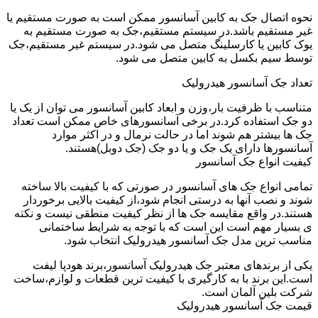
نحوه اتصال جک به کابین آسانسور ممکن است به صورت مستقیم یا
غیر مستقیم باشد.در سیستم مستقیم،جک به صورت مستقیم به
یوک کابین یا کارسلینگ متصل می شود.در سیستم غیر مستقیم،جک
توسط سیم بکسل به کابین متصل می شود.
تعداد جک آسانسور هیدرولیک
متناسب با ظرفیت بار،وزن و ابعاد کابین آسانسور می توان از یک یا
دو جک استفاده کرد.در برخی آسانسورهای خاص ممکن است تعداد
جک ها بیشتر هم شوند اما در حالت نرمال و در اکثر موارد
آسانسورها دارای یک جک و یا دو جک (جک دوبل)هستند.
کیفیت انواع جک آسانسور
تمامی انواع جک های آسانسور در صورتی که با کیفیت بالا ساخته
شوند و نصب آنها به درستی انجام شود،از کیفیت بالایی برخوردار
هستند.در واقع مقایسه جک ها از نظر کیفیت منطقی نیست و نکته
ی بسیار مهم است این است که با توجه به شرایط ساختمانی
مناسب ترین مدل جک آسانسور هیدرولیک انتخاب شود.
یکی از برندهای معتبر جک هیدرولیک آسانسور،برند هودپا لیفت
است.این برند با به کارگیری با کیفیت ترین قطعات و لوازم،ساخت
شرکت بلین آلمان است.
قیمت جک آسانسور هیدرولیک