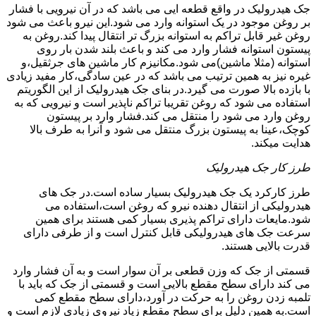
جک هیدرولیک در واقع قطعه ایی می باشد که در آن نیرویی با فشار
بر روغن موجود در یک استوانه وارد می شود.این نیرو باعث می شود
روغن غیر قابل تراکم به استوانه بزرگ تر انتقال پیدا کند.روغن به
پیستون استوانه فشار وارد می کند و باعث بلند شدن بار روی
استوانه (مثلا ماشین)می شود.مکانیزم کار ماشین های جرثقیل،و
غیره نیز به همین ترتیب می باشد که در عین سادگی،کار مفید زیادی
با بازده بالا صورت می گیرد.در بنای جک هیدرولیک از این الگوریتم
استفاده می شود که روغن تقریبا تراکم ناپذیر است و نیرویی که به
روغن وارد می شود را منتقل می کند.فشار وارد بر پیستون
کوچک،عینا به پیستون بزرگ منتقل می شود و آنرا به طرف بالا
هدایت میکند.
طرز کار جک هیدرولیک
طرز کارکرد یک جک هیدرولیک بسیار ساده است.در جک های
هیدرولیکی از انتقال دهنده نیرو که روغن است،استفاده می
شود.مایعات دارای تراکم پذیری بسیار کمی هستند برای همین
سرعت جک های هیدرولیکی قابل کنترل است و از طرفی دارای
قدرت بالایی هستند.
قسمتی از جک که وزن قطعی بر آن سوار است و به آن فشار وارد
می کند دارای سطح مقطع بالایی است و قسمتی از جک که باید با
تلمبه زدن روغن را به حرکت در آورد،دارای سطح مقطع کمی
است.به همین دلیل برای سطح مقطع زیاد نیروی زیادی لازم است و