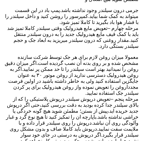
جرمی درون سیلندر وجود نداشته باشد.پمپ باد در این قسمت
میتواند به کمک شما بیاید.کمپرسور را روشن کنید و داخل سیلندر را
با فشار هوا باد بگیرید تا کاملا تمیز شود.
مرحله چهارم –تعویض مایع هیدرولیک وقتی سیلندر کاملا تمیز شد
باید با کمک قیف مایع هیدرولیک جدید را به درون سیلندر منتقل
کنید.مقدار روغنی که درون سیلندر میریزید به ابعاد جک و حجم
سیلندر بستگی دارد.
معمولا میزان روغن لازم برای هر جک توسط شرکت سازنده
مشخص شده و بر روی بدنه آن نصب گردیده است.اگر میزان دقیق
روغن را نمیدانید بهتر است سیلندر را تا حد ممکن پر نمایید.اگر به
روغن هیدرولیک دسترسی ندارید از روغن موتور ۳۰ به عنوان
جایگزین استفاده کنید ولی به خاطر داشته باشید در اولین فرصت
مجدداروغن را تعویض نموده واز روغن هیدرولیک برای پر کردن
سیلندر جک استفاده نمایید.
مرحله پنجم –تعویض درپوش سیلندر درپوش پلاستیکی را که از
بالای سیلندر جدا کرده بودید به دقت بررسی کنید،حتی اگر درپوش
جدید خریده اید،پیش از بستن؛ مطمئن شوید هیچ گونه خردگی یا
خراشی نداشته باشد.باپارچه ان را تمکیز کنید تا هیچ نوع گرد و غبار
وآلودگی روی آن نباشد.درپوش را روی سیلندر قرار داده و با
ملایمت سفت نمایید.درپوش باید کاملا صاف و بدون مشکل روی
سیلندر قرار بگیرد.اگر درپوش به درستی در جای خود سوار
نشود،هوا وارد سیلندر شده و جک به درستی کار نخواهد کرد.