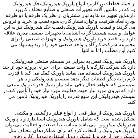
از جمله قطعات پرکاربرد انواع پاورپک هیدرولیک،جک هیدرولیک
و...که در ماشین آلات،تجهیزات صنعتی و صنایع مختلف کاربرد
دارند.این تجهیزات بنا به نیاز مشتریان از نظر یک طرفه یا دو طرفه
بودن،ابعاد،ظرفیت و توان،فشار کاری،نحوه نصب و...خرید و فروش
می گردند و قیمت پاورپک هیدرولیک،قیمت جک هیدرولیک نیز به این
عوامل وابسته هستند.اگر به آشنایی با تجهیزات صنعتی مدرن علاقه
دارید و یا قصد خرید پاورپک هیدرولیک و تجهیزات صنعتی را برای
مجموعه،شرکت،کارگاه یا واحد صنعتی خود را دارید پیشنهاد می
کنیم این مطلب را تا به انتها
پاورپک هیدرولیک نقش به سزایی در سیستم صنعتی هیدرولیکی
دارد.یک شرکت،کارگاه یا واحد صنعتی برای اجرای پروژه خود از چند
پاورپک هیدرولیک استفاده می نمایند.پاورپک کمک می کند تا قدرت
لازم را به دیگر قطعات دیگر بدهد.سیستم هیدرولیکی و یا هر
سیستمی که بخواهد فعال باقی بماند نیاز به یک قدرت و یک منبعی
دارد که نیروی مورد نیاز جهت فعالیت مورد نیاز خود را تأمین کند.در
سیستم هیدرولیکی این منبع قدرت را پاورپک هیدرولیک تأمین می
کند.
پاورپک هیدرولیک از نظر فنی از انواع فیلتر بازگشتی و مکشی
تشکیل شده است که شامل پاورپک هیدرولیک استاندارد و یا پاورپک
هیدرولیک میکرو و...می باشد.متناسب با صنعت و فعالیت می توان
پاورپک هیدرولیک را انتخاب کرد که برای عملکردهای مختلف مثل
عملکرد جدا از هم و یا عملکرد دوبل استفاده نمود.از کاربردهای