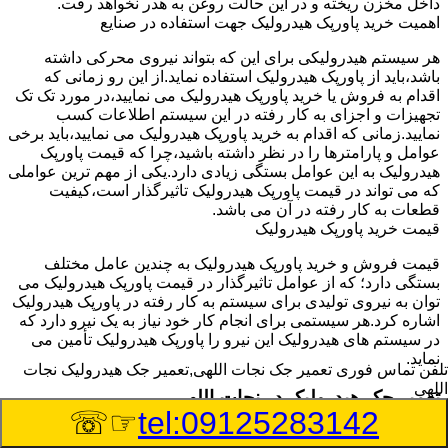
داخل مخزن ریخته و در این حالت روغن به هدر نخواهد رفت.
اهمیت خرید پاورپک هیدرولیک جهت استفاده در صنایع
هر سیستم هیدرولیکی برای این که بتواند نیروی محرکی داشته
باشد،باید از پاورپک هیدرولیک استفاده نماید.از این رو زمانی که
اقدام به فروش یا خرید پاورپک هیدرولیک می نمایید،در مورد تک تک
تجهیزات و اجزای به کار رفته در این سیستم اطلاعات کسب
نمایید.زمانی که اقدام به خرید پاورپک هیدرولیک می نمایید،باید برخی
عوامل و پارامترها را در نظر داشته باشید،چرا که قیمت پاورپک
هیدرولیک به این عوامل بستگی زیادی دارد.یکی از مهم ترین عواملی
که می تواند در قیمت پاورپک هیدرولیک تاثیرگذار است،کیفیت
قطعات به کار رفته در آن می باشد.
قیمت خرید پاورپک هیدرولیک
قیمت فروش و خرید پاورپک هیدرولیک به چندین عامل مختلف
بستگی دارد؛ که از عوامل تاثیرگذار در قیمت پاورپک هیدرولیک می
توان به نیروی تولیدی برای سیستم به کار رفته در پاورپک هیدرولیک
اشاره کرد.هر سیستمی برای انجام کار خود نیاز به یک نیرو دارد که
در سیستم های هیدرولیک این نیرو را پاورپک هیدرولیک تأمین می
نماید.
تلفن تماس فوری
تعمیر جک نجات اللهی,تعمیر جک هیدرولیک نجات
اللهی
تعمیر جک هیدرولیک در نجات اللهی
☞☏
tel:09125283142
وسیله‎ای که با عملکرد خود موجب بلند شدن اهرم و یا وزن سنگین