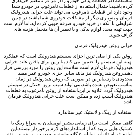
متاسفانه اگر قطعات یدکی خودرو را از مراکز نامعتبر خریداری
کرده باشید،احتمال استفاده از قطعات نامرغوب در خودرو شما
وجود دارد.این قطعات نامرغوب می تواند علت خرابی هیدرولیک
فرمان و بسیاری دیگر از مشکلات خودروی شما باشند.در چنین
شرایطی با آنکه در خرید خودرو صرفه جویی کرده اید،اما لازم است
جهت تهیه مجدد لوازم یدکی و یا تعمیر آن ها متحمل هزینه های
گزاف شوید.
خرابی روغن هیدرولیک فرمان
روغن یکی از اصلی ترین اجزای سیستم هیدرولیک است که عملکرد
بهینه این سیستم را تضمین می کند.بنابراین برای یافتن علت خرابی
هیدرولیک فرمان لازم است سلامت این روغن را مورد بررسی قرار
دهید.روغن هیدرولیک نیز مانند سایر اجزای خودرو عمر مفید
محدودی دارد.بنابراین در صورتی که روغن هیدرولیک در زمان
مناسب تعویض نشده باشد،می تواند سبب بروز اختلال در سیستم
هیدرولیک گردد.علاوه بر این،استفاده از روغن نامرغوب به قطعات
هیدرولیک آسیب زده و ممکن است علت خرابی هیدرولیک فرمان
باشد.
استفاده از رینگ و لاستیک غیراستاندارد
گاهی ممکن است برای زیبایی بیشتر اتومبیلتان به سراغ رینگ یا
لاستیک هایی بروید که از استانداردهای لازم برخوردار نیستند.این
لوازم غیراستاندارد زوایای ۵ گانه جلوبندی خودرو را بر هم می زنند