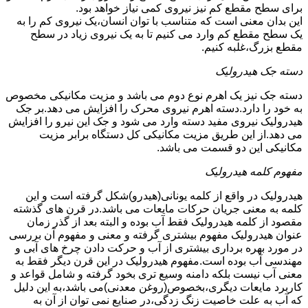
برای سطح مقطع کم نیز نیروی کمی نیاز خواهد بود.
این بدان معنی است که متناسب با توان انسان،یک نیروی کم را به
یک سطح مقطع کم وارد می کنیم تا به یک نیروی زیاد در سطح
مقطع بزرگ،غلبه کنیم.
دسته جک هیدرولیک
دسته جک نیز یک اهرم نوع دوم می باشد و مزیت مکانیکی مخصوص
به خود را دارد.دسته اهرم نیروی محرک را افزایش می دهد.بر جک
هیدرولیک نیروی مفید دسته وارد می شود و جک این نیرو را افزایش
می دهد.از این طریق مزیت مکانیکی کل دستگاه برابر مزیت
مکانیکی این دو قسمت می باشد.
مفهوم کلمه هیدرولیک
هیدرولیک در واقع از کلمه یونانی(هیدرو)شکل گرفته است و این
کلمه به معنی جریان حرکات مایعات می باشد.در قرن های گذشته
مقصود از کلمه هیدرولیک فقط آب بوده و البته بعد از گذر زمان
عنوان هیدرولیک مفهوم بیشتری گرفته و معنی و مفهوم آن بررسی
در مورد بهره برداری بیشتری از آب و حرکت دادن چرخ های آبی و
مهندسی آب بوده است.مفهوم هیدرولیک در این قرن دیگر فقط به
معنی آب نیست بلکه دامنه وسیع تری بخود گرفته و شامل قواعد و
کاربرد مایعات دیگری،بخصوص(روغن معدنی)می باشد،به این دلیل
که آب به علت خاصیت زنگ زدگی،در صنایع نمی توان از آن به