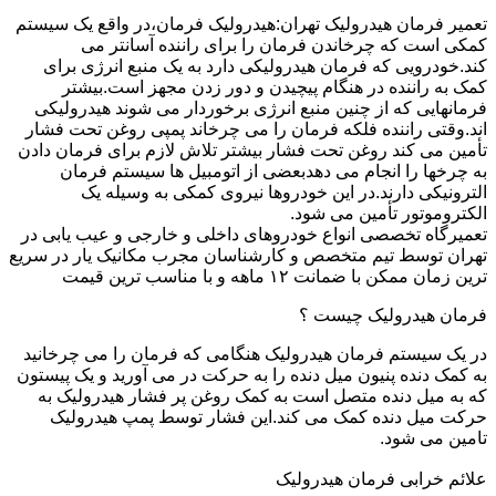
تعمیر فرمان هیدرولیک تهران:هیدرولیک فرمان،در واقع یک سیستم
کمکی است که چرخاندن فرمان را برای راننده آسانتر می
کند.خودرویی که فرمان هیدرولیکی دارد به یک منبع انرژی برای
کمک به راننده در هنگام پیچیدن و دور زدن مجهز است.بیشتر
فرمانهایی که از چنین منبع انرژی برخوردار می شوند هیدرولیکی
اند.وقتی راننده فلکه فرمان را می چرخاند پمپی روغن تحت فشار
تأمین می کند روغن تحت فشار بیشتر تلاش لازم برای فرمان دادن
به چرخها را انجام می دهدبعضی از اتومبیل ها سیستم فرمان
الترونیکی دارند.در این خودروها نیروی کمکی به وسیله یک
الکتروموتور تأمین می شود.
تعمیرگاه تخصصی انواع خودروهای داخلی و خارجی و عیب یابی در
تهران توسط تیم متخصص و کارشناسان مجرب مکانیک یار در سریع
ترین زمان ممکن با ضمانت ۱۲ ماهه و با مناسب ترین قیمت
فرمان هیدرولیک چیست ؟
در یک سیستم فرمان هیدرولیک هنگامی که فرمان را می چرخانید
به کمک دنده پنیون میل دنده را به حرکت در می آورید و یک پیستون
که به میل دنده متصل است به کمک روغن پر فشار هیدرولیک به
حرکت میل دنده کمک می کند.این فشار توسط پمپ هیدرولیک
تامین می شود.
علائم خرابی فرمان هیدرولیک