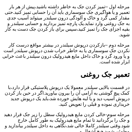
مرحله اول –تمیز کردن جک به خاطر داشته باشید،پیش از هر بار
تعمیر و یا هواگیری جک سوسماری باید آن را حسابی تمیز کنید.حتی
مقدار کمی گرد و خاک و آلودگی درون سیلندر میتواند آسیب جدی
به جک روغنی وارد نماید.یک پارچه تمیز بردارید و حسابی سیلندر و
بقیه اجزای جک را تمیز کنید،سپس برای باز کردن جک دست به کار
شوید.
مرحله دوم –بازکردن درپوش سیلندر در بیشتر مواقع درست کار
نکردن جک سوسماری یا به خاطر خراب شدن درپوش سیلندر است
و یا ورود گرد و خاک داخل مایع هیدرولیک درون سیلندر باعث خرابی
ابزار شده است.
تعمیر جک روغنی
در قسمت بالایی سیلندر معمولا یک درپوش پلاستیکی قرار دارد،با
کمک پیچ گوشتی به آرامی آن را بیرون بیاورید.اگر در حین باز کردن
درپوش آسیب دید و یا لبه هایش خورده شد،باید یک درپوش جدید
خریداری نموده و قبلی را تعویض کنید.
مرحله سوم-خالی کردن مایع هیدرولیک سطل را زیر جک قرار دهید
و جک را برگردانید تا تمام مایع هیدرولیک به طور کامل خارج
شود.وقتی سیلندر کاملا خالی شد،نگاهی به داخل سیلندر بیاندازید و
مطمئن شوید هیچ آشغال و