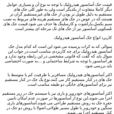
قیمت جک آسانسور هیدرولیک با توجه به نوع آن و بسیاری عوامل
دیگر کاملا متفاوت از یکدیگر است.ولی به طور کلی جک های
مستقیم به دلیل طویل تر بودن از جک های غیرمستقیم گران تر
هستند،که در عوض در جک های مستقیم هزینه های مربوط به نصب
سیم بکسل،پاراشوت و کارسلینگ ها حذف می شود.قیمت جک های
تلسکوپی آسانسور نیز از جک های تک مرحله ای بیشتر است.
کاربرد انواع جک آسانسور هیدرولیک
سوالی که به کرات پرسیده می شود این است که کدام مدل جک
آسانسور هیدرولیک برای چه کاربردی مناسب است.در جواب این
سوال باید که گفت که قانونی مشخصی در این رابطه وجود ندارد و
هر آسانسور با توجه به شرایط ساختمانی و …به صورت اختصاصی
باید بررسی شود.
اکثر آسانسورهای هیدرولیک مسافربر با ظرفیت کم یا متوسط با
جک های در کنار مستقیم کار می کنند.نوع یک جک در کنار مستقیم
نیز برای آسانسورهای خانگی دو طبقه مناسب است.
اکثر آسانسورهای خودروبر و باری نیز با سیستم جک در زیر مستقیم
اجرا می شوند.این نوع از آسانسورها در صورت عدم امکان تامین
حفره جک به روش مستقیم طراحی می شوند.آسانسورهای باری
سنگین و خودروبر با طول مسیر طولانی،اصولا با روش دو جک در
کنار مستقیم اجرا می شوند.