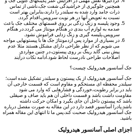
گردگیرها نقش مهمی در افزایش عمر پکینکهای گلویی جک و
همچنین جلوگیری از خراشیدگی شفت جک،ناشی از تماس
ذرات جامد وارد شده به سیلندر را دارند،بنابراین بهتر است
نسبت به تعویض آنها در هر نوبت سرویس،اقدام گردد.
وجود پلیسه و زنگ زدگی بر روی قسمتهای مختلف جک باعث
صدمه به لوازم آب بندی در هنگام مونتاژ می گردد.در هنگام
سرویس،پلیسه گیری و زنگ زدایی فراموش نشود.
در بسیاری از موارد پس ازدمونتاژ جک ها با پیستونهایی مواجه
می شویم که از نظر طراحی دارای مشکل هستند مثلا عدم
پیش بینی گاید رینگ بر روی پیستون،در چنین مواردی
اصلاحات طراحی نادرست لحاظ شود.ادامه نکات درآیند
جک آسانسور هیدرولیک چیست؟
جک آسانسور هیدرولیک از یک پیستون و سیلندر تشکیل شده است؛
سیلندر محفظه ای مستحکم و مقاوم است که قسمت خارجی آن
باید در برابر رطوبت،خوردگی و فشارهایی که وارد می شود
مقاومت داشت باشد و قسمت داخلی آن هم باید صاف و صیقلی
باشد که پیستون داخل آن جای بگیرد و امکان حرکت داشته
باشد.پادرا آسانسور قصد دارد در این مقاله به صورت مفصل درباره
جک آسانسور هیدرولیک صحبت کند،پس ما تا انتهای این مقاله همراه
باشید.
اجزای اصلی آسانسور هیدرولیک