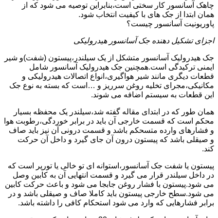
چاهک آسانسور کار سختی است،بنابراین توصیه می شود که از
همان ابتدا از جک های با کیفیت انتخاب شود.
پاوریونیت آسانسور چیست؟
اجزای تشکیل دهنده جک آسانسور هیدرولیکی
جک هیدرولیک آسانسور متشکل از یک سیلندر،پیستون (شفت)و شیر
ایمنی ترکیدگی است.همچنین جک هیدرولیک آسانسور شامل
قطعات دیگری مانند شیر هواگیری،انواع اتصالات هیدرولیکی و
مکانیکی،مجرای تخلیه روغن سرریز و …است که بسته به نوع جک
این قطعات به سیستم اضافه می شوند.
همان طور که در ابتدای مقاله گفته شد،سیلندر یک محفظه بسیار
محکم است که قسمت خارجی آن باید در برابر خوردگی،رطوبت هوا
و فشارهای وارده متسحکم باشد و قسمت درونی آن نیز باید صاف
و صیقلی باشد که پیستون درون آن جای گیرد و داخل آن حرکت
کند.
پیستون یا شفت جک آسانسور،استوانه ای تو خالی یا تورپر است که
در داخل سیلندر قرار می گیرد و قسمت انتهایی آن به کابین وصل
می شود.پیستون با فشار روغن جابجا می شود و باعث حرکت کابین
می شود.سطح خارجی پیستون باید کاملا صاف و صیقلی باشد و در
برابر فشارهایی که وارد می شود استحکام کافی را داشته باشد.