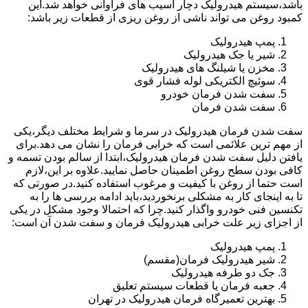
باشد،سیستم هیدرولیک دچار آسیب های فراوانی خواهد شد.این
کمبود روغن می تواند ناشی از روغن ریزی از قطعات زیر باشد:
پمپ هیدرولیک
شیر یا جک هیدرولیک
مخزن یا شیلنگ های هیدرولیک
سوئیچ الکتریکی لوله فشار قوی
سفت شدن فرمان خودرو
سفت شدن فرمان
سفت شدن فرمان هیدرولیک در سرما و شرایط مختلف دیگر،یکی
از مهم ترین علائمی است که خرابی فرمان را نشان می دهد.برای
یافتن دلیل سفت شدن فرمان هیدرولیک،ابتدا از سالم بودن تسمه و
کافی بودن سطح روغن اطمینان حاصل نمایید.علاوه بر این،لازم
است حتما از روغن با کیفیت و مرغوب استفاده کنید.در صورتی که
تا به اینجای کار به مشکلی برنخوردید،باید ادامه بررسی ها را به
تکنسین فنی خودرو واگذار کنید.چرا که احتمالا وجود مشکل در یکی
از اجزای زیر علت خرابی هیدرولیک فرمان و سفت شدن آن است:
پمپ هیدرولیک
شیر هیدرولیک فرمان(مقسم)
جک دو طرفه هیدرولیک
جعبه فرمان یا قطعات سیستم تعلیق
بهترین تعمیرگاه فرمان هیدرولیک در تهران