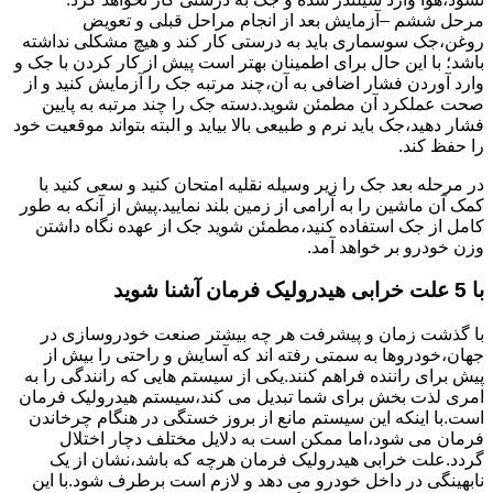
مرحل ششم –آزمایش بعد از انجام مراحل قبلی و تعویض
روغن،جک سوسماری باید به درستی کار کند و هیچ مشکلی نداشته
باشد؛ با این حال برای اطمینان بهتر است پیش از کار کردن با جک و
وارد آوردن فشار اضافی به آن،چند مرتبه جک را آزمایش کنید و از
صحت عملکرد آن مطمئن شوید.دسته جک را چند مرتبه به پایین
فشار دهید،جک باید نرم و طبیعی بالا بیاید و البته بتواند موقعیت خود
را حفظ کند.
در مرحله بعد جک را زیر وسیله نقلیه امتحان کنید و سعی کنید با
کمک آن ماشین را به آرامی از زمین بلند نمایید.پیش از آنکه به طور
کامل از جک استفاده کنید،مطمئن شوید جک از عهده نگاه داشتن
وزن خودرو بر خواهد آمد.
با 5 علت خرابی هیدرولیک فرمان آشنا شوید
با گذشت زمان و پیشرفت هر چه بیشتر صنعت خودروسازی در
جهان،خودروها به سمتی رفته اند که آسایش و راحتی را بیش از
پیش برای راننده فراهم کنند.یکی از سیستم هایی که رانندگی را به
امری لذت بخش برای شما تبدیل می کند،سیستم هیدرولیک فرمان
است.با اینکه این سیستم مانع از بروز خستگی در هنگام چرخاندن
فرمان می شود،اما ممکن است به دلایل مختلف دچار اختلال
گردد.علت خرابی هیدرولیک فرمان هرچه که باشد،نشان از یک
نابهینگی در داخل خودرو می دهد و لازم است برطرف شود.با این