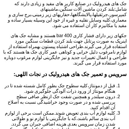
جک های هیدرولیک در صنایع کاربر های مفید و زیادی دارند که
شامل:بلند کردن ماشین آلات سنگین،ماشینهای
کمپرسور،جرثقیلها،پالایشگاهها،حفاریهای زیر زمینی،برج سازی و
معماری،کلیه وسایل نقلیه و غیره از خود این وسیله بسیار ساده و
مفید یا مکانیزم کار آن استفاده می شود.
جکهای زیر دارای فشار کاری 400 bar هستند و مشابه جک های
اینرپک به صورت پرتابل جهت بلند کردن قطعات سنگین مورد
استفاده قرار می گیرند.طراحی اشتباه پیستون بهمراه استفاده از
لوازم نامرغوب دلیل خرابی و کوتاهی عمر کاری جک ها هستند که با
طراحی و اعمال تغییرات جدید و نیز جایگزینی لوازم مرغوب دوباره
مورد استفاده قرار می گیرند.
سرویس و تعمیر جک های هیدرولیک در نجات اللهی
:
قبل از دمونتاژ،کلیه سطوح جک بطور کامل شسته شده تا در
هنگام مونتاژ از ورود ذرات آلودگی جلوگیری شود.
درون سیلندر و همچنین شفت جک ازنظر صافی سطح
بررسی شده و در صورت وجود خراشیدگی نسبت به اصلاح
آن اقدام کنید.
کلیه لوازم آب بندی تعویض شوند.ممکن است برخی از لوازم
آب بندی سالم باشند،که با جایگزینی با لوازم نو و طولانی
شدن زمان سرویس بعدی هزینه اضافی جبران می گردد.