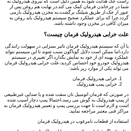
راست جک هدایت شود.به همین دلیل است که نیروی هیدرولیک به
شما در چرخاندن فرمان کمک می کند.در نهایت هم روغن پس از
عبور از جک،از طریق شیلنگ برگشت،به مخزن هیدرولیک بازمی
گردد.چرا که برای عملکرد صحیح سیستم هیدرولیک باید روغن به
میزان کافی در مخزن وجود داشته باشد.
علت خرابی هیدرولیک فرمان چیست؟
با آن که سیستم هیدرولیک فرمان تاثیر بسزایی در سهولت رانندگی
دارد،اما ممکن است دلایل گوناگون سبب شوند تا این سیستم نتواند
عملکرد بهینه ای از خود به نمایش بگذارد.اگر تغییری در سیستم
هیدرولیک خودرو خود احساس کردید،علت خرابی هیدرولیک فرمان
می تواند یکی از موارد زیر باشد:
خرابی هیدرولیک فرمان
خرابی پمپ هیدرولیک
در صورتی که فرمان اتومبیل تان سفت شده و یا صدایی غیرطبیعی
از پمپ هیدرولیک به گوش می رسد،احتمالا پمپ دچار آسیب شده
است و لازم است تا جهت بررسی پمپ و تعمیر هیدرولیک فرمان به
مراکز فنی معتبر مراجعه نمایید.
استفاده از قطعات نامرغوب در هیدرولیک فرمان