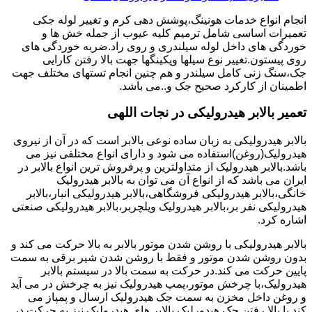
انجام انواع خدمات هونینگ،پوشش دهی کرم و تغییر لوله جکی
تعمیرات اساسی شامل ترمیم کلیه عیوب از جمله خش ها و
خوردگی های داخل لوله سیلندری و روی راد.ضربه خوردگی های
روی پیستون.تغییر نوع سیلها وپکینگها جهت بالا رفتن کارایی
جک،سنگ زنی کامل سیلندر و هم چنین انجام تستهای مختلف جهت
اطمینان از کارکرد صحیح جک و..می باشد.
تعمیر بالابر هیدرولیکی در نجات اللهی
بالابر هیدرولیکی به زبان ساده نوعی بالابر است که در آن از نیروی
هیدرولیک(روغن)استفاده می شود و دارای انواع مختلفی نیز می
باشد.بالابر هیدرولیک از متداولترین و پرفروش ترین انواع بالابر در
ایران می باشد که از انواع آن می توان به بالابر هیدرولیک
خانگی،بالابر هیدرولیکی فروشگاهی،بالابر هیدرولیکی انبار،بالابر
هیدرولیکی نفر بر،بالابر هیدرولیک ویلچربر،بالابر هیدرولیکی صنعتی
اشاره کرد.
بالابر هیدرولیکی با روشن شدن موتور بالابر به بالا حرکت می کند و
بدون روشن شدن موتور و فقط با روشن شدن شیر برقی به سمت
پایین حرکت می کند.در حرکت به سمت بالا در سیستم بالابر
هیدرولیک،با چرخش موتور،پمپ هیدرولیک نیز به چرخش در می آید
و روغن داخل مخزن به سمت جک هیدرولیک ارسال و پمپاز می
کند.با بالا رفتن جک هیدورلیک بالابر های هیدرولیک نیز به حرکت در