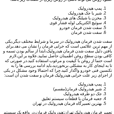
پمپ هیدرولیک
شیر یا جک هیدرولیک
مخزن یا شیلنگ های هیدرولیک
سوئیچ الکتریکی لوله فشار قوی
سفت شدن فرمان خودرو
سفت شدن فرمان
سفت شدن فرمان هیدرولیک در سرما و شرایط مختلف دیگر،یکی
از مهم ترین علائمی است که خرابی فرمان را نشان می دهد.برای
یافتن دلیل سفت شدن فرمان هیدرولیک،ابتدا از سالم بودن تسمه و
کافی بودن سطح روغن اطمینان حاصل نمایید.علاوه بر این،لازم
است حتما از روغن با کیفیت و مرغوب استفاده کنید.در صورتی که
تا به اینجای کار به مشکلی برنخوردید،باید ادامه بررسی ها را به
تکنسین فنی خودرو واگذار کنید.چرا که احتمالا وجود مشکل در یکی
از اجزای زیر علت خرابی هیدرولیک فرمان و سفت شدن آن است:
پمپ هیدرولیک
شیر هیدرولیک فرمان(مقسم)
جک دو طرفه هیدرولیک
جعبه فرمان یا قطعات سیستم تعلیق
بهترین تعمیرگاه فرمان هیدرولیک در تهران
تعمیر فرمان هیدرولیک تهران:هیدرولیک فرمان،در واقع یک سیستم