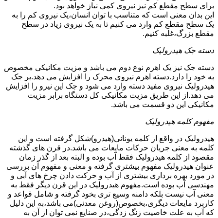
برای سطح مقطع کم نیز نیروی کمی نیاز خواهد بود.
این بدان معنی است که متناسب با توان انسان،یک نیروی کم را به
یک سطح مقطع کم وارد می کنیم تا به یک نیروی زیاد در سطح
مقطع بزرگ،غلبه کنیم.
دسته جک هیدرولیک
دسته جک نیز یک اهرم نوع دوم می باشد و مزیت مکانیکی مخصوص
به خود را دارد.دسته اهرم نیروی محرک را افزایش می دهد.بر جک
هیدرولیک نیروی مفید دسته وارد می شود و جک این نیرو را افزایش
می دهد.از این طریق مزیت مکانیکی کل دستگاه برابر مزیت
مکانیکی این دو قسمت می باشد.
مفهوم کلمه هیدرولیک
هیدرولیک در واقع از کلمه یونانی(هیدرو)شکل گرفته است و این
کلمه به معنی جریان حرکات مایعات می باشد.در قرن های گذشته
مقصود از کلمه هیدرولیک فقط آب بوده و البته بعد از گذر زمان
عنوان هیدرولیک مفهوم بیشتری گرفته و معنی و مفهوم آن بررسی
در مورد بهره برداری بیشتری از آب و حرکت دادن چرخ های آبی و
مهندسی آب بوده است.مفهوم هیدرولیک در این قرن دیگر فقط به
معنی آب نیست بلکه دامنه وسیع تری بخود گرفته و شامل قواعد و
کاربرد مایعات دیگری،بخصوص(روغن معدنی)می باشد،به این دلیل
که آب به علت خاصیت زنگ زدگی،در صنایع نمی توان از آن به