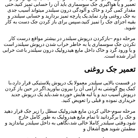
تعمیر و یا هواگیری جک سوسماری باید آن را حسابی تمیز کنید.حتی
مقدار کمی گرد و خاک و آلودگی درون سیلندر میتواند آسیب جدی
به جک روغنی وارد نماید.یک پارچه تمیز بردارید و حسابی سیلندر و
بقیه اجزای جک را تمیز کنید،سپس برای باز کردن جک دست به کار
شوید.
مرحله دوم –بازکردن درپوش سیلندر در بیشتر مواقع درست کار
نکردن جک سوسماری یا به خاطر خراب شدن درپوش سیلندر است
و یا ورود گرد و خاک داخل مایع هیدرولیک درون سیلندر باعث خرابی
ابزار شده است.
تعمیر جک روغنی
در قسمت بالایی سیلندر معمولا یک درپوش پلاستیکی قرار دارد،با
کمک پیچ گوشتی به آرامی آن را بیرون بیاورید.اگر در حین باز کردن
درپوش آسیب دید و یا لبه هایش خورده شد،باید یک درپوش جدید
خریداری نموده و قبلی را تعویض کنید.
مرحله سوم-خالی کردن مایع هیدرولیک سطل را زیر جک قرار دهید
و جک را برگردانید تا تمام مایع هیدرولیک به طور کامل خارج
شود.وقتی سیلندر کاملا خالی شد،نگاهی به داخل سیلندر بیاندازید و
مطمئن شوید هیچ آشغال و