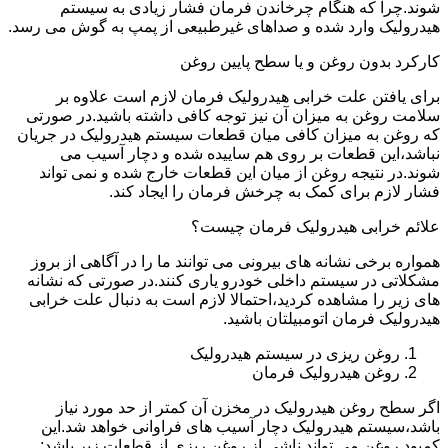
شوند.چرا که هنگام چرخاندن فرمان فشار زیادی به سیستم
هیدرولیک وارد شده و صداهای غیرطبیعی از پمپ به گوش می رسد.
کارکرد بدون روغن و یا سطح پایین روغن
برای یافتن علت خرابی هیدرولیک فرمان لازم است علاوه بر
سلامت روغن به میزان آن نیز توجه کافی داشته باشید.در صورتی
که روغن به میزان کافی میان قطعات سیستم هیدرولیک در جریان
نباشد،این قطعات بر روی هم ساییده شده و دچار آسیب می
شوند.در نتیجه روغن از میان این قطعات خارج شده و نمی تواند
فشار لازم برای کمک به چرخش فرمان را ایجاد کند.
علائم خرابی هیدرولیک فرمان چیست؟
همواره برخی نشانه های بیرونی می توانند ما را در آگاهی از بروز
مشکلاتی در سیستم داخلی خودرو یاری کنند.در صورتی که نشانه
های زیر را مشاهده کردید،احتمالا لازم است به دنبال علت خرابی
هیدرولیک فرمان اتومبیلتان باشید.
روغن ریزی در سیستم هیدرولیک
روغن هیدرولیک فرمان
اگر سطح روغن هیدرولیک در مخزن آن کمتر از حد مورد نیاز
باشد،سیستم هیدرولیک دچار آسیب های فراوانی خواهد شد.این
کمبود روغن می تواند ناشی از روغن ریزی از قطعات زیر باشد: