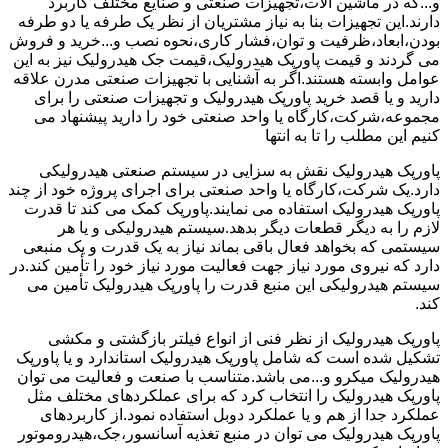
و...که در ماشین آلات،تجهیزات صنعتی و صنایع مختلف کاربرد
دارند.این تجهیزات بنا به نیاز مشتریان از نظر یک طرفه یا دو طرفه
بودن،ابعاد،ظرفیت و توان،فشار کاری،نحوه نصب و...خرید و فروش
می گردند و قیمت پاورپک هیدرولیک،قیمت جک هیدرولیک نیز به این
عوامل وابسته هستند.اگر به آشنایی با تجهیزات صنعتی مدرن علاقه
دارید و یا قصد خرید پاورپک هیدرولیک و تجهیزات صنعتی را برای
مجموعه،شرکت،کارگاه یا واحد صنعتی خود را دارید پیشنهاد می
کنیم این مطلب را تا به انتها
پاورپک هیدرولیک نقش به سزایی در سیستم صنعتی هیدرولیکی
دارد.یک شرکت،کارگاه یا واحد صنعتی برای اجرای پروژه خود از چند
پاورپک هیدرولیک استفاده می نمایند.پاورپک کمک می کند تا قدرت
لازم را به دیگر قطعات دیگر بدهد.سیستم هیدرولیکی و یا هر
سیستمی که بخواهد فعال باقی بماند نیاز به یک قدرت و یک منبعی
دارد که نیروی مورد نیاز جهت فعالیت مورد نیاز خود را تأمین کند.در
سیستم هیدرولیکی این منبع قدرت را پاورپک هیدرولیک تأمین می
کند.
پاورپک هیدرولیک از نظر فنی از انواع فیلتر بازگشتی و مکشی
تشکیل شده است که شامل پاورپک هیدرولیک استاندارد و یا پاورپک
هیدرولیک میکرو و...می باشد.متناسب با صنعت و فعالیت می توان
پاورپک هیدرولیک را انتخاب کرد که برای عملکردهای مختلف مثل
عملکرد جدا از هم و یا عملکرد دوبل استفاده نمود.از کاربردهای
پاورپک هیدرولیک می توان در منبع تغذیه آسانسور،جک،هیدروموتور