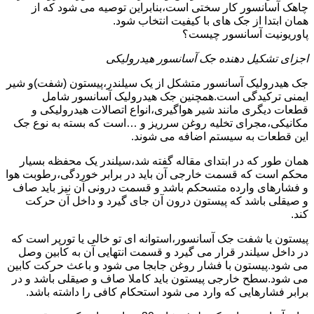
چاهک آسانسور کار سختی است،بنابراین توصیه می شود که از
همان ابتدا از جک های با کیفیت انتخاب شود.
پاوریونیت آسانسور چیست؟
اجزای تشکیل دهنده جک آسانسور هیدرولیکی
جک هیدرولیک آسانسور متشکل از یک سیلندر،پیستون (شفت)و شیر
ایمنی ترکیدگی است.همچنین جک هیدرولیک آسانسور شامل
قطعات دیگری مانند شیر هواگیری،انواع اتصالات هیدرولیکی و
مکانیکی،مجرای تخلیه روغن سرریز و …است که بسته به نوع جک
این قطعات به سیستم اضافه می شوند.
همان طور که در ابتدای مقاله گفته شد،سیلندر یک محفظه بسیار
محکم است که قسمت خارجی آن باید در برابر خوردگی،رطوبت هوا
و فشارهای وارده متسحکم باشد و قسمت درونی آن نیز باید صاف
و صیقلی باشد که پیستون درون آن جای گیرد و داخل آن حرکت
کند.
پیستون یا شفت جک آسانسور،استوانه ای تو خالی یا تورپر است که
در داخل سیلندر قرار می گیرد و قسمت انتهایی آن به کابین وصل
می شود.پیستون با فشار روغن جابجا می شود و باعث حرکت کابین
می شود.سطح خارجی پیستون باید کاملا صاف و صیقلی باشد و در
برابر فشارهایی که وارد می شود استحکام کافی را داشته باشد.