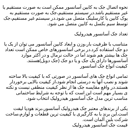
نحوه اتصال جک به کابین آسانسور ممکن است به صورت مستقیم یا
غیر مستقیم باشد.در سیستم مستقیم،جک به صورت مستقیم به
یوک کابین یا کارسلینگ متصل می شود.در سیستم غیر مستقیم،جک
توسط سیم بکسل به کابین متصل می شود.
تعداد جک آسانسور هیدرولیک
متناسب با ظرفیت بار،وزن و ابعاد کابین آسانسور می توان از یک یا
دو جک استفاده کرد.در برخی آسانسورهای خاص ممکن است تعداد
جک ها بیشتر هم شوند اما در حالت نرمال و در اکثر موارد
آسانسورها دارای یک جک و یا دو جک (جک دوبل)هستند.
کیفیت انواع جک آسانسور
تمامی انواع جک های آسانسور در صورتی که با کیفیت بالا ساخته
شوند و نصب آنها به درستی انجام شود،از کیفیت بالایی برخوردار
هستند.در واقع مقایسه جک ها از نظر کیفیت منطقی نیست و نکته
ی بسیار مهم است این است که با توجه به شرایط ساختمانی
مناسب ترین مدل جک آسانسور هیدرولیک انتخاب شود.
یکی از برندهای معتبر جک هیدرولیک آسانسور،برند هودپا لیفت
است.این برند با به کارگیری با کیفیت ترین قطعات و لوازم،ساخت
شرکت بلین آلمان است.
قیمت جک آسانسور هیدرولیک