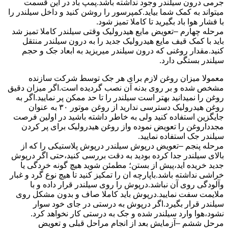
جرمی درون سیلندر وجود نداشته باشد.پمپ باد در این قسمت
میتواند به کمک شما بیاید.کمپرسور را روشن کنید و داخل سیلندر را
با فشار هوا باد بگیرید تا کاملا تمیز شود.
مرحله چهارم –تعویض مایع هیدرولیک وقتی سیلندر کاملا تمیز شد
باید با کمک قیف مایع هیدرولیک جدید را به درون سیلندر منتقل
کنید.مقدار روغنی که درون سیلندر میریزید به ابعاد جک و حجم
سیلندر بستگی دارد.
معمولا میزان روغن لازم برای هر جک توسط شرکت سازنده
مشخص شده و بر روی بدنه آن نصب گردیده است.اگر میزان دقیق
روغن را نمیدانید بهتر است سیلندر را تا حد ممکن پر نمایید.اگر به
روغن هیدرولیک دسترسی ندارید از روغن موتور ۳۰ به عنوان
جایگزین استفاده کنید ولی به خاطر داشته باشید در اولین فرصت
مجدداروغن را تعویض نموده واز روغن هیدرولیک برای پر کردن
سیلندر جک استفاده نمایید.
مرحله پنجم –تعویض درپوش سیلندر درپوش پلاستیکی را که از
بالای سیلندر جدا کرده بودید به دقت بررسی کنید،حتی اگر درپوش
جدید خریده اید،پیش از بستن؛ مطمئن شوید هیچ گونه خردگی یا
خراشی نداشته باشد.باپارچه ان را تمکیز کنید تا هیچ نوع گرد و غبار
وآلودگی روی آن نباشد.درپوش را روی سیلندر قرار داده و با
ملایمت سفت نمایید.درپوش باید کاملا صاف و بدون مشکل روی
سیلندر قرار بگیرد.اگر درپوش به درستی در جای خود سوار
نشود،هوا وارد سیلندر شده و جک به درستی کار نخواهد کرد.
مرحل ششم –آزمایش بعد از انجام مراحل قبلی و تعویض