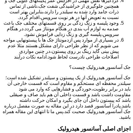
گردگیرها نقش مهمی در افزایش عمر پکینکهای گلویی جک و
همچنین جلوگیری از خراشیدگی شفت جک،ناشی از تماس
ذرات جامد وارد شده به سیلندر را دارند،بنابراین بهتر است
نسبت به تعویض آنها در هر نوبت سرویس،اقدام گردد.
وجود پلیسه و زنگ زدگی بر روی قسمتهای مختلف جک باعث
صدمه به لوازم آب بندی در هنگام مونتاژ می گردد.در هنگام
سرویس،پلیسه گیری و زنگ زدایی فراموش نشود.
در بسیاری از موارد پس ازدمونتاژ جک ها با پیستونهایی مواجه
می شویم که از نظر طراحی دارای مشکل هستند مثلا عدم
پیش بینی گاید رینگ بر روی پیستون،در چنین مواردی
اصلاحات طراحی نادرست لحاظ شود.ادامه نکات درآیند
جک آسانسور هیدرولیک چیست؟
جک آسانسور هیدرولیک از یک پیستون و سیلندر تشکیل شده است؛
سیلندر محفظه ای مستحکم و مقاوم است که قسمت خارجی آن
باید در برابر رطوبت،خوردگی و فشارهایی که وارد می شود
مقاومت داشت باشد و قسمت داخلی آن هم باید صاف و صیقلی
باشد که پیستون داخل آن جای بگیرد و امکان حرکت داشته
باشد.پادرا آسانسور قصد دارد در این مقاله به صورت مفصل درباره
جک آسانسور هیدرولیک صحبت کند،پس ما تا انتهای این مقاله همراه
باشید.
اجزای اصلی آسانسور هیدرولیک