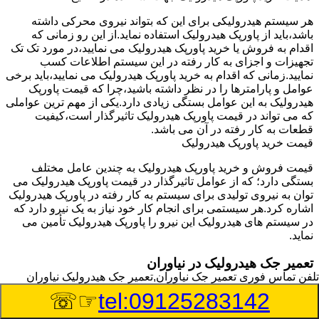
هر سیستم هیدرولیکی برای این که بتواند نیروی محرکی داشته
باشد،باید از پاورپک هیدرولیک استفاده نماید.از این رو زمانی که
اقدام به فروش یا خرید پاورپک هیدرولیک می نمایید،در مورد تک تک
تجهیزات و اجزای به کار رفته در این سیستم اطلاعات کسب
نمایید.زمانی که اقدام به خرید پاورپک هیدرولیک می نمایید،باید برخی
عوامل و پارامترها را در نظر داشته باشید،چرا که قیمت پاورپک
هیدرولیک به این عوامل بستگی زیادی دارد.یکی از مهم ترین عواملی
که می تواند در قیمت پاورپک هیدرولیک تاثیرگذار است،کیفیت
قطعات به کار رفته در آن می باشد.
قیمت خرید پاورپک هیدرولیک
قیمت فروش و خرید پاورپک هیدرولیک به چندین عامل مختلف
بستگی دارد؛ که از عوامل تاثیرگذار در قیمت پاورپک هیدرولیک می
توان به نیروی تولیدی برای سیستم به کار رفته در پاورپک هیدرولیک
اشاره کرد.هر سیستمی برای انجام کار خود نیاز به یک نیرو دارد که
در سیستم های هیدرولیک این نیرو را پاورپک هیدرولیک تأمین می
نماید.
تعمیر جک هیدرولیک در نیاوران
تلفن تماس فوری
تعمیر جک نیاوران,تعمیر جک هیدرولیک نیاوران
وسیله‎ای که با عملکرد خود موجب بلند شدن اهرم و یا وزن سنگین
☞☏
tel:09125283142
در یک قسمت می گردد را جک هیدرولیک می نامند.جک هیدرولیک
نیاز به برق داشته و در بعضی مواقع با استفاده از روغن کار می