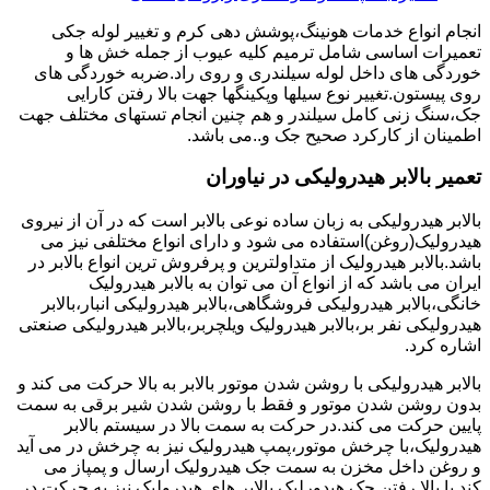
انجام انواع خدمات هونینگ،پوشش دهی کرم و تغییر لوله جکی
تعمیرات اساسی شامل ترمیم کلیه عیوب از جمله خش ها و
خوردگی های داخل لوله سیلندری و روی راد.ضربه خوردگی های
روی پیستون.تغییر نوع سیلها وپکینگها جهت بالا رفتن کارایی
جک،سنگ زنی کامل سیلندر و هم چنین انجام تستهای مختلف جهت
اطمینان از کارکرد صحیح جک و..می باشد.
تعمیر بالابر هیدرولیکی در نیاوران
بالابر هیدرولیکی به زبان ساده نوعی بالابر است که در آن از نیروی
هیدرولیک(روغن)استفاده می شود و دارای انواع مختلفی نیز می
باشد.بالابر هیدرولیک از متداولترین و پرفروش ترین انواع بالابر در
ایران می باشد که از انواع آن می توان به بالابر هیدرولیک
خانگی،بالابر هیدرولیکی فروشگاهی،بالابر هیدرولیکی انبار،بالابر
هیدرولیکی نفر بر،بالابر هیدرولیک ویلچربر،بالابر هیدرولیکی صنعتی
اشاره کرد.
بالابر هیدرولیکی با روشن شدن موتور بالابر به بالا حرکت می کند و
بدون روشن شدن موتور و فقط با روشن شدن شیر برقی به سمت
پایین حرکت می کند.در حرکت به سمت بالا در سیستم بالابر
هیدرولیک،با چرخش موتور،پمپ هیدرولیک نیز به چرخش در می آید
و روغن داخل مخزن به سمت جک هیدرولیک ارسال و پمپاز می
کند.با بالا رفتن جک هیدورلیک بالابر های هیدرولیک نیز به حرکت در