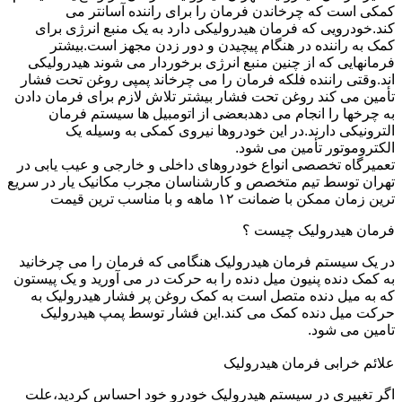
کمکی است که چرخاندن فرمان را برای راننده آسانتر می
کند.خودرویی که فرمان هیدرولیکی دارد به یک منبع انرژی برای
کمک به راننده در هنگام پیچیدن و دور زدن مجهز است.بیشتر
فرمانهایی که از چنین منبع انرژی برخوردار می شوند هیدرولیکی
اند.وقتی راننده فلکه فرمان را می چرخاند پمپی روغن تحت فشار
تأمین می کند روغن تحت فشار بیشتر تلاش لازم برای فرمان دادن
به چرخها را انجام می دهدبعضی از اتومبیل ها سیستم فرمان
الترونیکی دارند.در این خودروها نیروی کمکی به وسیله یک
الکتروموتور تأمین می شود.
تعمیرگاه تخصصی انواع خودروهای داخلی و خارجی و عیب یابی در
تهران توسط تیم متخصص و کارشناسان مجرب مکانیک یار در سریع
ترین زمان ممکن با ضمانت ۱۲ ماهه و با مناسب ترین قیمت
فرمان هیدرولیک چیست ؟
در یک سیستم فرمان هیدرولیک هنگامی که فرمان را می چرخانید
به کمک دنده پنیون میل دنده را به حرکت در می آورید و یک پیستون
که به میل دنده متصل است به کمک روغن پر فشار هیدرولیک به
حرکت میل دنده کمک می کند.این فشار توسط پمپ هیدرولیک
تامین می شود.
علائم خرابی فرمان هیدرولیک
اگر تغییری در سیستم هیدرولیک خودرو خود احساس کردید،علت