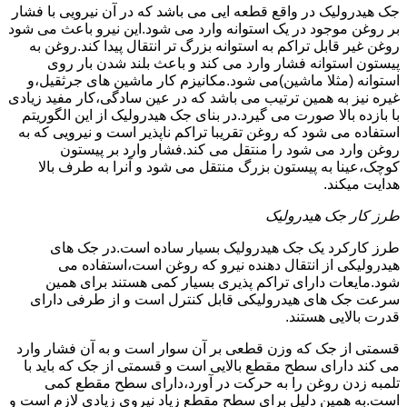
جک هیدرولیک در واقع قطعه ایی می باشد که در آن نیرویی با فشار
بر روغن موجود در یک استوانه وارد می شود.این نیرو باعث می شود
روغن غیر قابل تراکم به استوانه بزرگ تر انتقال پیدا کند.روغن به
پیستون استوانه فشار وارد می کند و باعث بلند شدن بار روی
استوانه (مثلا ماشین)می شود.مکانیزم کار ماشین های جرثقیل،و
غیره نیز به همین ترتیب می باشد که در عین سادگی،کار مفید زیادی
با بازده بالا صورت می گیرد.در بنای جک هیدرولیک از این الگوریتم
استفاده می شود که روغن تقریبا تراکم ناپذیر است و نیرویی که به
روغن وارد می شود را منتقل می کند.فشار وارد بر پیستون
کوچک،عینا به پیستون بزرگ منتقل می شود و آنرا به طرف بالا
هدایت میکند.
طرز کار جک هیدرولیک
طرز کارکرد یک جک هیدرولیک بسیار ساده است.در جک های
هیدرولیکی از انتقال دهنده نیرو که روغن است،استفاده می
شود.مایعات دارای تراکم پذیری بسیار کمی هستند برای همین
سرعت جک های هیدرولیکی قابل کنترل است و از طرفی دارای
قدرت بالایی هستند.
قسمتی از جک که وزن قطعی بر آن سوار است و به آن فشار وارد
می کند دارای سطح مقطع بالایی است و قسمتی از جک که باید با
تلمبه زدن روغن را به حرکت در آورد،دارای سطح مقطع کمی
است.به همین دلیل برای سطح مقطع زیاد نیروی زیادی لازم است و