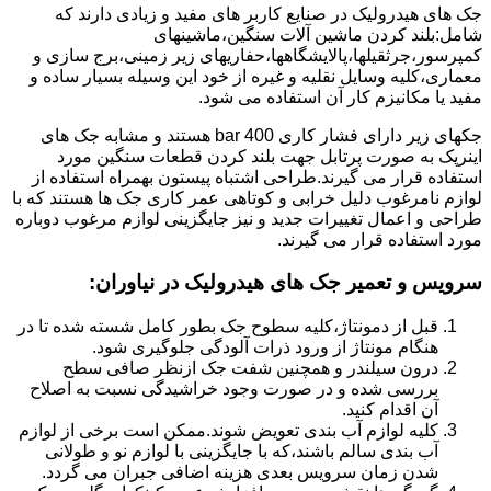
جک های هیدرولیک در صنایع کاربر های مفید و زیادی دارند که
شامل:بلند کردن ماشین آلات سنگین،ماشینهای
کمپرسور،جرثقیلها،پالایشگاهها،حفاریهای زیر زمینی،برج سازی و
معماری،کلیه وسایل نقلیه و غیره از خود این وسیله بسیار ساده و
مفید یا مکانیزم کار آن استفاده می شود.
جکهای زیر دارای فشار کاری 400 bar هستند و مشابه جک های
اینرپک به صورت پرتابل جهت بلند کردن قطعات سنگین مورد
استفاده قرار می گیرند.طراحی اشتباه پیستون بهمراه استفاده از
لوازم نامرغوب دلیل خرابی و کوتاهی عمر کاری جک ها هستند که با
طراحی و اعمال تغییرات جدید و نیز جایگزینی لوازم مرغوب دوباره
مورد استفاده قرار می گیرند.
سرویس و تعمیر جک های هیدرولیک در نیاوران
:
قبل از دمونتاژ،کلیه سطوح جک بطور کامل شسته شده تا در
هنگام مونتاژ از ورود ذرات آلودگی جلوگیری شود.
درون سیلندر و همچنین شفت جک ازنظر صافی سطح
بررسی شده و در صورت وجود خراشیدگی نسبت به اصلاح
آن اقدام کنید.
کلیه لوازم آب بندی تعویض شوند.ممکن است برخی از لوازم
آب بندی سالم باشند،که با جایگزینی با لوازم نو و طولانی
شدن زمان سرویس بعدی هزینه اضافی جبران می گردد.