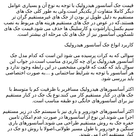
قیمت جک آسانسور هیدرولیک با توجه به نوع آن و بسیاری عوامل
دیگر کاملا متفاوت از یکدیگر است.ولی به طور کلی جک های
مستقیم به دلیل طویل تر بودن از جک های غیرمستقیم گران تر
هستند،که در عوض در جک های مستقیم هزینه های مربوط به نصب
سیم بکسل،پاراشوت و کارسلینگ ها حذف می شود.قیمت جک های
تلسکوپی آسانسور نیز از جک های تک مرحله ای بیشتر است.
کاربرد انواع جک آسانسور هیدرولیک
سوالی که به کرات پرسیده می شود این است که کدام مدل جک
آسانسور هیدرولیک برای چه کاربردی مناسب است.در جواب این
سوال باید که گفت که قانونی مشخصی در این رابطه وجود ندارد و
هر آسانسور با توجه به شرایط ساختمانی و …به صورت اختصاصی
باید بررسی شود.
اکثر آسانسورهای هیدرولیک مسافربر با ظرفیت کم یا متوسط با
جک های در کنار مستقیم کار می کنند.نوع یک جک در کنار مستقیم
نیز برای آسانسورهای خانگی دو طبقه مناسب است.
اکثر آسانسورهای خودروبر و باری نیز با سیستم جک در زیر مستقیم
اجرا می شوند.این نوع از آسانسورها در صورت عدم امکان تامین
حفره جک به روش مستقیم طراحی می شوند.آسانسورهای باری
سنگین و خودروبر با طول مسیر طولانی،اصولا با روش دو جک در
کنار مستقیم اجرا می شوند.