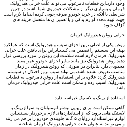
وجود دارد.این قطعات نامرغوب می تواند علت خرابی هیدرولیک
فرمان و بسیاری دیگر از مشکلات خودروی شما باشند.در چنین
شرایطی با آنکه در خرید خودرو صرفه جویی کرده اید،اما لازم است
جهت تهیه مجدد لوازم یدکی و یا تعمیر آن ها متحمل هزینه های
گزاف شوید.
خرابی روغن هیدرولیک فرمان
روغن یکی از اصلی ترین اجزای سیستم هیدرولیک است که عملکرد
بهینه این سیستم را تضمین می کند.بنابراین برای یافتن علت خرابی
هیدرولیک فرمان لازم است سلامت این روغن را مورد بررسی قرار
دهید.روغن هیدرولیک نیز مانند سایر اجزای خودرو عمر مفید
محدودی دارد.بنابراین در صورتی که روغن هیدرولیک در زمان
مناسب تعویض نشده باشد،می تواند سبب بروز اختلال در سیستم
هیدرولیک گردد.علاوه بر این،استفاده از روغن نامرغوب به قطعات
هیدرولیک آسیب زده و ممکن است علت خرابی هیدرولیک فرمان
باشد.
استفاده از رینگ و لاستیک غیراستاندارد
گاهی ممکن است برای زیبایی بیشتر اتومبیلتان به سراغ رینگ یا
لاستیک هایی بروید که از استانداردهای لازم برخوردار نیستند.این
لوازم غیراستاندارد زوایای ۵ گانه جلوبندی خودرو را بر هم می زنند
و می توانند به عنوان علت خرابی هیدرولیک فرمان شناخته