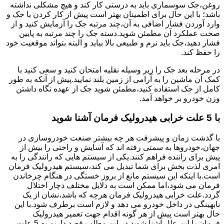
روغن،جک سوسماری باید به درستی کار کند و هیچ مشکلی نداشته
باشد؛ با این حال برای اطمینان بهتر است پیش از کار کردن با جک و
وارد آوردن فشار اضافی به آن،چند مرتبه جک را آزمایش کنید و از
صحت عملکرد آن مطمئن شوید.دسته جک را چند مرتبه به پایین
فشار دهید،جک باید نرم و طبیعی بالا بیاید و البته بتواند موقعیت خود
را حفظ کند.
در مرحله بعد جک را زیر وسیله نقلیه امتحان کنید و سعی کنید با
کمک آن ماشین را به آرامی از زمین بلند نمایید.پیش از آنکه به طور
کامل از جک استفاده کنید،مطمئن شوید جک از عهده نگاه داشتن
وزن خودرو بر خواهد آمد.
با 5 علت خرابی هیدرولیک فرمان آشنا شوید
با گذشت زمان و پیشرفت هر چه بیشتر صنعت خودروسازی در
جهان،خودروها به سمتی رفته اند که آسایش و راحتی را بیش از
پیش برای راننده فراهم کنند.یکی از سیستم هایی که رانندگی را به
امری لذت بخش برای شما تبدیل می کند،سیستم هیدرولیک فرمان
است.با اینکه این سیستم مانع از بروز خستگی در هنگام چرخاندن
فرمان می شود،اما ممکن است به دلایل مختلف دچار اختلال
گردد.علت خرابی هیدرولیک فرمان هرچه که باشد،نشان از یک
نابهینگی در داخل خودرو می دهد و لازم است برطرف شود.با این
حال بهتر است پیش از هر گونه اقدام جهت تعمیر هیدرولیک
فرمان،با این علل آشنا شوید.در این مطلب قصد داریم به 5 علت