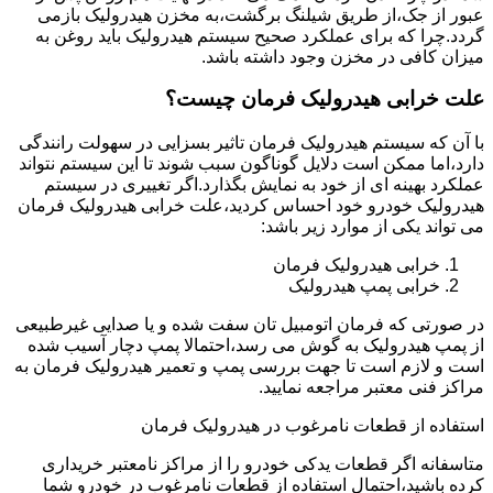
عبور از جک،از طریق شیلنگ برگشت،به مخزن هیدرولیک بازمی
گردد.چرا که برای عملکرد صحیح سیستم هیدرولیک باید روغن به
میزان کافی در مخزن وجود داشته باشد.
علت خرابی هیدرولیک فرمان چیست؟
با آن که سیستم هیدرولیک فرمان تاثیر بسزایی در سهولت رانندگی
دارد،اما ممکن است دلایل گوناگون سبب شوند تا این سیستم نتواند
عملکرد بهینه ای از خود به نمایش بگذارد.اگر تغییری در سیستم
هیدرولیک خودرو خود احساس کردید،علت خرابی هیدرولیک فرمان
می تواند یکی از موارد زیر باشد:
خرابی هیدرولیک فرمان
خرابی پمپ هیدرولیک
در صورتی که فرمان اتومبیل تان سفت شده و یا صدایی غیرطبیعی
از پمپ هیدرولیک به گوش می رسد،احتمالا پمپ دچار آسیب شده
است و لازم است تا جهت بررسی پمپ و تعمیر هیدرولیک فرمان به
مراکز فنی معتبر مراجعه نمایید.
استفاده از قطعات نامرغوب در هیدرولیک فرمان
متاسفانه اگر قطعات یدکی خودرو را از مراکز نامعتبر خریداری
کرده باشید،احتمال استفاده از قطعات نامرغوب در خودرو شما