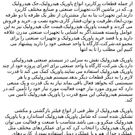
از جمله قطعات پرکاربرد انواع پاورپک هیدرولیک،جک هیدرولیک
و...که در ماشین آلات،تجهیزات صنعتی و صنایع مختلف کاربرد
دارند.این تجهیزات بنا به نیاز مشتریان از نظر یک طرفه یا دو طرفه
بودن،ابعاد،ظرفیت و توان،فشار کاری،نحوه نصب و...خرید و فروش
می گردند و قیمت پاورپک هیدرولیک،قیمت جک هیدرولیک نیز به این
عوامل وابسته هستند.اگر به آشنایی با تجهیزات صنعتی مدرن علاقه
دارید و یا قصد خرید پاورپک هیدرولیک و تجهیزات صنعتی را برای
مجموعه،شرکت،کارگاه یا واحد صنعتی خود را دارید پیشنهاد می
کنیم این مطلب را تا به انتها
پاورپک هیدرولیک نقش به سزایی در سیستم صنعتی هیدرولیکی
دارد.یک شرکت،کارگاه یا واحد صنعتی برای اجرای پروژه خود از چند
پاورپک هیدرولیک استفاده می نمایند.پاورپک کمک می کند تا قدرت
لازم را به دیگر قطعات دیگر بدهد.سیستم هیدرولیکی و یا هر
سیستمی که بخواهد فعال باقی بماند نیاز به یک قدرت و یک منبعی
دارد که نیروی مورد نیاز جهت فعالیت مورد نیاز خود را تأمین کند.در
سیستم هیدرولیکی این منبع قدرت را پاورپک هیدرولیک تأمین می
کند.
پاورپک هیدرولیک از نظر فنی از انواع فیلتر بازگشتی و مکشی
تشکیل شده است که شامل پاورپک هیدرولیک استاندارد و یا پاورپک
هیدرولیک میکرو و...می باشد.متناسب با صنعت و فعالیت می توان
پاورپک هیدرولیک را انتخاب کرد که برای عملکردهای مختلف مثل
عملکرد جدا از هم و یا عملکرد دوبل استفاده نمود.از کاربردهای