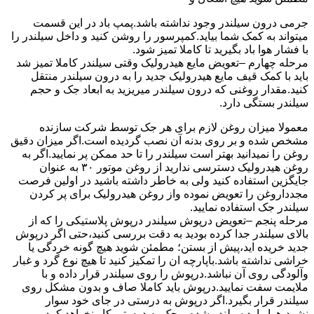
جرمی درون سیلندر وجود نداشته باشد.پمپ باد در این قسمت
میتواند به کمک شما بیاید.کمپرسور را روشن کنید و داخل سیلندر را
با فشار هوا باد بگیرید تا کاملا تمیز شود.
مرحله چهارم –تعویض مایع هیدرولیک وقتی سیلندر کاملا تمیز شد
باید با کمک قیف مایع هیدرولیک جدید را به درون سیلندر منتقل
کنید.مقدار روغنی که درون سیلندر میریزید به ابعاد جک و حجم
سیلندر بستگی دارد.
معمولا میزان روغن لازم برای هر جک توسط شرکت سازنده
مشخص شده و بر روی بدنه آن نصب گردیده است.اگر میزان دقیق
روغن را نمیدانید بهتر است سیلندر را تا حد ممکن پر نمایید.اگر به
روغن هیدرولیک دسترسی ندارید از روغن موتور ۳۰ به عنوان
جایگزین استفاده کنید ولی به خاطر داشته باشید در اولین فرصت
مجدداروغن را تعویض نموده واز روغن هیدرولیک برای پر کردن
سیلندر جک استفاده نمایید.
مرحله پنجم –تعویض درپوش سیلندر درپوش پلاستیکی را که از
بالای سیلندر جدا کرده بودید به دقت بررسی کنید،حتی اگر درپوش
جدید خریده اید،پیش از بستن؛ مطمئن شوید هیچ گونه خردگی یا
خراشی نداشته باشد.باپارچه ان را تمکیز کنید تا هیچ نوع گرد و غبار
وآلودگی روی آن نباشد.درپوش را روی سیلندر قرار داده و با
ملایمت سفت نمایید.درپوش باید کاملا صاف و بدون مشکل روی
سیلندر قرار بگیرد.اگر درپوش به درستی در جای خود سوار
نشود،هوا وارد سیلندر شده و جک به درستی کار نخواهد کرد.