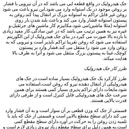
جک هیدرولیک در واقع قطعه ایی می باشد که در آن نیرویی با فشار
بر روغن موجود در یک استوانه وارد می شود.این نیرو باعث می شود
روغن غیر قابل تراکم به استوانه بزرگ تر انتقال پیدا کند.روغن به
پیستون استوانه فشار وارد می کند و باعث بلند شدن بار روی
استوانه (مثلا ماشین)می شود.مکانیزم کار ماشین های جرثقیل،و
غیره نیز به همین ترتیب می باشد که در عین سادگی،کار مفید زیادی
با بازده بالا صورت می گیرد.در بنای جک هیدرولیک از این الگوریتم
استفاده می شود که روغن تقریبا تراکم ناپذیر است و نیرویی که به
روغن وارد می شود را منتقل می کند.فشار وارد بر پیستون
کوچک،عینا به پیستون بزرگ منتقل می شود و آنرا به طرف بالا
هدایت میکند.
طرز کار جک هیدرولیک
طرز کارکرد یک جک هیدرولیک بسیار ساده است.در جک های
هیدرولیکی از انتقال دهنده نیرو که روغن است،استفاده می
شود.مایعات دارای تراکم پذیری بسیار کمی هستند برای همین
سرعت جک های هیدرولیکی قابل کنترل است و از طرفی دارای
قدرت بالایی هستند.
قسمتی از جک که وزن قطعی بر آن سوار است و به آن فشار وارد
می کند دارای سطح مقطع بالایی است و قسمتی از جک که باید با
تلمبه زدن روغن را به حرکت در آورد،دارای سطح مقطع کمی
است.به همین دلیل برای سطح مقطع زیاد نیروی زیادی لازم است و