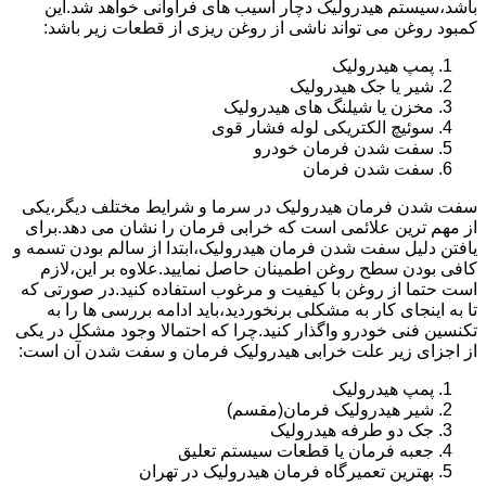
باشد،سیستم هیدرولیک دچار آسیب های فراوانی خواهد شد.این
کمبود روغن می تواند ناشی از روغن ریزی از قطعات زیر باشد:
پمپ هیدرولیک
شیر یا جک هیدرولیک
مخزن یا شیلنگ های هیدرولیک
سوئیچ الکتریکی لوله فشار قوی
سفت شدن فرمان خودرو
سفت شدن فرمان
سفت شدن فرمان هیدرولیک در سرما و شرایط مختلف دیگر،یکی
از مهم ترین علائمی است که خرابی فرمان را نشان می دهد.برای
یافتن دلیل سفت شدن فرمان هیدرولیک،ابتدا از سالم بودن تسمه و
کافی بودن سطح روغن اطمینان حاصل نمایید.علاوه بر این،لازم
است حتما از روغن با کیفیت و مرغوب استفاده کنید.در صورتی که
تا به اینجای کار به مشکلی برنخوردید،باید ادامه بررسی ها را به
تکنسین فنی خودرو واگذار کنید.چرا که احتمالا وجود مشکل در یکی
از اجزای زیر علت خرابی هیدرولیک فرمان و سفت شدن آن است:
پمپ هیدرولیک
شیر هیدرولیک فرمان(مقسم)
جک دو طرفه هیدرولیک
جعبه فرمان یا قطعات سیستم تعلیق
بهترین تعمیرگاه فرمان هیدرولیک در تهران