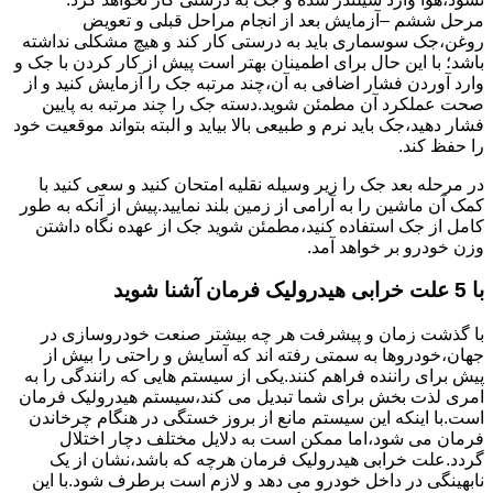
مرحل ششم –آزمایش بعد از انجام مراحل قبلی و تعویض
روغن،جک سوسماری باید به درستی کار کند و هیچ مشکلی نداشته
باشد؛ با این حال برای اطمینان بهتر است پیش از کار کردن با جک و
وارد آوردن فشار اضافی به آن،چند مرتبه جک را آزمایش کنید و از
صحت عملکرد آن مطمئن شوید.دسته جک را چند مرتبه به پایین
فشار دهید،جک باید نرم و طبیعی بالا بیاید و البته بتواند موقعیت خود
را حفظ کند.
در مرحله بعد جک را زیر وسیله نقلیه امتحان کنید و سعی کنید با
کمک آن ماشین را به آرامی از زمین بلند نمایید.پیش از آنکه به طور
کامل از جک استفاده کنید،مطمئن شوید جک از عهده نگاه داشتن
وزن خودرو بر خواهد آمد.
با 5 علت خرابی هیدرولیک فرمان آشنا شوید
با گذشت زمان و پیشرفت هر چه بیشتر صنعت خودروسازی در
جهان،خودروها به سمتی رفته اند که آسایش و راحتی را بیش از
پیش برای راننده فراهم کنند.یکی از سیستم هایی که رانندگی را به
امری لذت بخش برای شما تبدیل می کند،سیستم هیدرولیک فرمان
است.با اینکه این سیستم مانع از بروز خستگی در هنگام چرخاندن
فرمان می شود،اما ممکن است به دلایل مختلف دچار اختلال
گردد.علت خرابی هیدرولیک فرمان هرچه که باشد،نشان از یک
نابهینگی در داخل خودرو می دهد و لازم است برطرف شود.با این