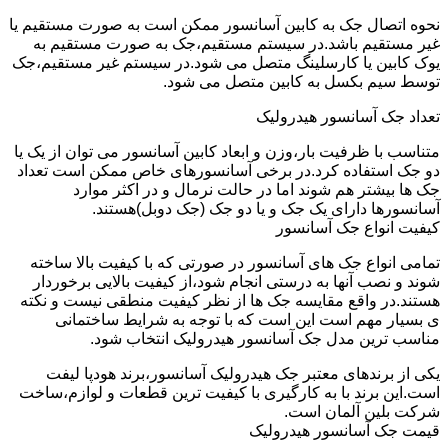
نحوه اتصال جک به کابین آسانسور ممکن است به صورت مستقیم یا
غیر مستقیم باشد.در سیستم مستقیم،جک به صورت مستقیم به
یوک کابین یا کارسلینگ متصل می شود.در سیستم غیر مستقیم،جک
توسط سیم بکسل به کابین متصل می شود.
تعداد جک آسانسور هیدرولیک
متناسب با ظرفیت بار،وزن و ابعاد کابین آسانسور می توان از یک یا
دو جک استفاده کرد.در برخی آسانسورهای خاص ممکن است تعداد
جک ها بیشتر هم شوند اما در حالت نرمال و در اکثر موارد
آسانسورها دارای یک جک و یا دو جک (جک دوبل)هستند.
کیفیت انواع جک آسانسور
تمامی انواع جک های آسانسور در صورتی که با کیفیت بالا ساخته
شوند و نصب آنها به درستی انجام شود،از کیفیت بالایی برخوردار
هستند.در واقع مقایسه جک ها از نظر کیفیت منطقی نیست و نکته
ی بسیار مهم است این است که با توجه به شرایط ساختمانی
مناسب ترین مدل جک آسانسور هیدرولیک انتخاب شود.
یکی از برندهای معتبر جک هیدرولیک آسانسور،برند هودپا لیفت
است.این برند با به کارگیری با کیفیت ترین قطعات و لوازم،ساخت
شرکت بلین آلمان است.
قیمت جک آسانسور هیدرولیک