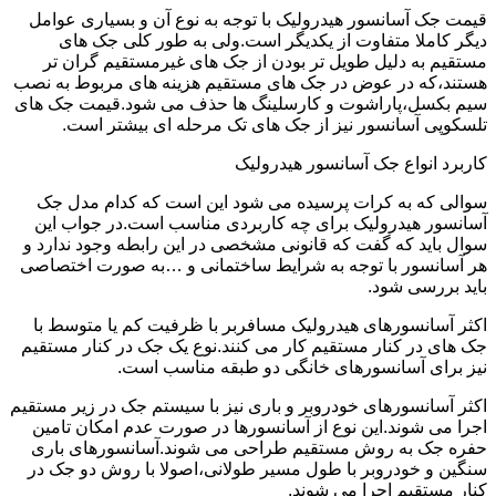
قیمت جک آسانسور هیدرولیک با توجه به نوع آن و بسیاری عوامل
دیگر کاملا متفاوت از یکدیگر است.ولی به طور کلی جک های
مستقیم به دلیل طویل تر بودن از جک های غیرمستقیم گران تر
هستند،که در عوض در جک های مستقیم هزینه های مربوط به نصب
سیم بکسل،پاراشوت و کارسلینگ ها حذف می شود.قیمت جک های
تلسکوپی آسانسور نیز از جک های تک مرحله ای بیشتر است.
کاربرد انواع جک آسانسور هیدرولیک
سوالی که به کرات پرسیده می شود این است که کدام مدل جک
آسانسور هیدرولیک برای چه کاربردی مناسب است.در جواب این
سوال باید که گفت که قانونی مشخصی در این رابطه وجود ندارد و
هر آسانسور با توجه به شرایط ساختمانی و …به صورت اختصاصی
باید بررسی شود.
اکثر آسانسورهای هیدرولیک مسافربر با ظرفیت کم یا متوسط با
جک های در کنار مستقیم کار می کنند.نوع یک جک در کنار مستقیم
نیز برای آسانسورهای خانگی دو طبقه مناسب است.
اکثر آسانسورهای خودروبر و باری نیز با سیستم جک در زیر مستقیم
اجرا می شوند.این نوع از آسانسورها در صورت عدم امکان تامین
حفره جک به روش مستقیم طراحی می شوند.آسانسورهای باری
سنگین و خودروبر با طول مسیر طولانی،اصولا با روش دو جک در
کنار مستقیم اجرا می شوند.