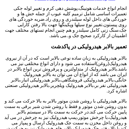
انجام انواع خدمات هونینگ،پوشش دهی کرم و تغییر لوله جکی
تعمیرات اساسی شامل ترمیم کلیه عیوب از جمله خش ها و
خوردگی های داخل لوله سیلندری و روی راد.ضربه خوردگی های
روی پیستون.تغییر نوع سیلها وپکینگها جهت بالا رفتن کارایی
جک،سنگ زنی کامل سیلندر و هم چنین انجام تستهای مختلف جهت
اطمینان از کارکرد صحیح جک و..می باشد.
تعمیر بالابر هیدرولیکی در پاکدشت
بالابر هیدرولیکی به زبان ساده نوعی بالابر است که در آن از نیروی
هیدرولیک(روغن)استفاده می شود و دارای انواع مختلفی نیز می
باشد.بالابر هیدرولیک از متداولترین و پرفروش ترین انواع بالابر در
ایران می باشد که از انواع آن می توان به بالابر هیدرولیک
خانگی،بالابر هیدرولیکی فروشگاهی،بالابر هیدرولیکی انبار،بالابر
هیدرولیکی نفر بر،بالابر هیدرولیک ویلچربر،بالابر هیدرولیکی صنعتی
اشاره کرد.
بالابر هیدرولیکی با روشن شدن موتور بالابر به بالا حرکت می کند و
بدون روشن شدن موتور و فقط با روشن شدن شیر برقی به سمت
پایین حرکت می کند.در حرکت به سمت بالا در سیستم بالابر
هیدرولیک،با چرخش موتور،پمپ هیدرولیک نیز به چرخش در می آید
و روغن داخل مخزن به سمت جک هیدرولیک ارسال و پمپاز می
کند.با بالا رفتن جک هیدورلیک بالابر های هیدرولیک نیز به حرکت در