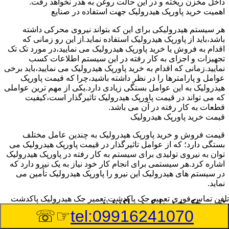
داخل مخزن ریخته و در این حالت روغن به هدر نخواهد رفت.
اهمیت خرید پاورپک هیدرولیک جهت استفاده در صنایع
هر سیستم هیدرولیکی برای این که بتواند نیروی محرکی داشته
باشد،باید از پاورپک هیدرولیک استفاده نماید.از این رو زمانی که
اقدام به فروش یا خرید پاورپک هیدرولیک می نمایید،در مورد تک تک
تجهیزات و اجزای به کار رفته در این سیستم اطلاعات کسب
نمایید.زمانی که اقدام به خرید پاورپک هیدرولیک می نمایید،باید برخی
عوامل و پارامترها را در نظر داشته باشید،چرا که قیمت پاورپک
هیدرولیک به این عوامل بستگی زیادی دارد.یکی از مهم ترین عواملی
که می تواند در قیمت پاورپک هیدرولیک تاثیرگذار است،کیفیت
قطعات به کار رفته در آن می باشد.
قیمت خرید پاورپک هیدرولیک
قیمت فروش و خرید پاورپک هیدرولیک به چندین عامل مختلف
بستگی دارد؛ که از عوامل تاثیرگذار در قیمت پاورپک هیدرولیک می
توان به نیروی تولیدی برای سیستم به کار رفته در پاورپک هیدرولیک
اشاره کرد.هر سیستمی برای انجام کار خود نیاز به یک نیرو دارد که
در سیستم های هیدرولیک این نیرو را پاورپک هیدرولیک تأمین می
نماید.
تلفن تماس فوری
تعمیر جک پاکدشت,تعمیر جک هیدرولیک پاکدشت
تعمیر جک هیدرولیک در پاکدشت
☞☏
tel:09916241070
وسیله‎ای که با عملکرد خود موجب بلند شدن اهرم و یا وزن سنگین