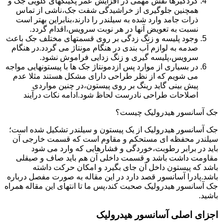
گردگیرها نقش مهمی در افزایش عمر پکینکهای گلویی جک و
همچنین جلوگیری از خراشیدگی شفت جک،ناشی از تماس
ذرات جامد وارد شده به سیلندر را دارند،بنابراین بهتر است
نسبت به تعویض آنها در هر نوبت سرویس،اقدام گردد.
وجود پلیسه و زنگ زدگی بر روی قسمتهای مختلف جک باعث
صدمه به لوازم آب بندی در هنگام مونتاژ می گردد.در هنگام
سرویس،پلیسه گیری و زنگ زدایی فراموش نشود.
در بسیاری از موارد پس ازدمونتاژ جک ها با پیستونهایی مواجه
می شویم که از نظر طراحی دارای مشکل هستند مثلا عدم
پیش بینی گاید رینگ بر روی پیستون،در چنین مواردی
اصلاحات طراحی نادرست لحاظ شود.ادامه نکات درآیند
جک آسانسور هیدرولیک چیست؟
جک آسانسور هیدرولیک از یک پیستون و سیلندر تشکیل شده است؛
سیلندر محفظه ای مستحکم و مقاوم است که قسمت خارجی آن
باید در برابر رطوبت،خوردگی و فشارهایی که وارد می شود
مقاومت داشت باشد و قسمت داخلی آن هم باید صاف و صیقلی
باشد که پیستون داخل آن جای بگیرد و امکان حرکت داشته
باشد.پادرا آسانسور قصد دارد در این مقاله به صورت مفصل درباره
جک آسانسور هیدرولیک صحبت کند،پس ما تا انتهای این مقاله همراه
باشید.
اجزای اصلی آسانسور هیدرولیک