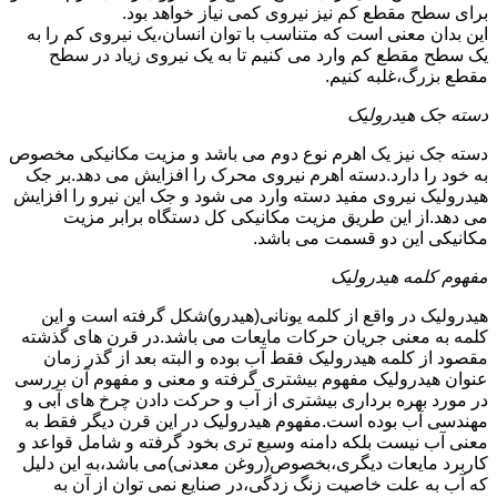
برای سطح مقطع کم نیز نیروی کمی نیاز خواهد بود.
این بدان معنی است که متناسب با توان انسان،یک نیروی کم را به
یک سطح مقطع کم وارد می کنیم تا به یک نیروی زیاد در سطح
مقطع بزرگ،غلبه کنیم.
دسته جک هیدرولیک
دسته جک نیز یک اهرم نوع دوم می باشد و مزیت مکانیکی مخصوص
به خود را دارد.دسته اهرم نیروی محرک را افزایش می دهد.بر جک
هیدرولیک نیروی مفید دسته وارد می شود و جک این نیرو را افزایش
می دهد.از این طریق مزیت مکانیکی کل دستگاه برابر مزیت
مکانیکی این دو قسمت می باشد.
مفهوم کلمه هیدرولیک
هیدرولیک در واقع از کلمه یونانی(هیدرو)شکل گرفته است و این
کلمه به معنی جریان حرکات مایعات می باشد.در قرن های گذشته
مقصود از کلمه هیدرولیک فقط آب بوده و البته بعد از گذر زمان
عنوان هیدرولیک مفهوم بیشتری گرفته و معنی و مفهوم آن بررسی
در مورد بهره برداری بیشتری از آب و حرکت دادن چرخ های آبی و
مهندسی آب بوده است.مفهوم هیدرولیک در این قرن دیگر فقط به
معنی آب نیست بلکه دامنه وسیع تری بخود گرفته و شامل قواعد و
کاربرد مایعات دیگری،بخصوص(روغن معدنی)می باشد،به این دلیل
که آب به علت خاصیت زنگ زدگی،در صنایع نمی توان از آن به