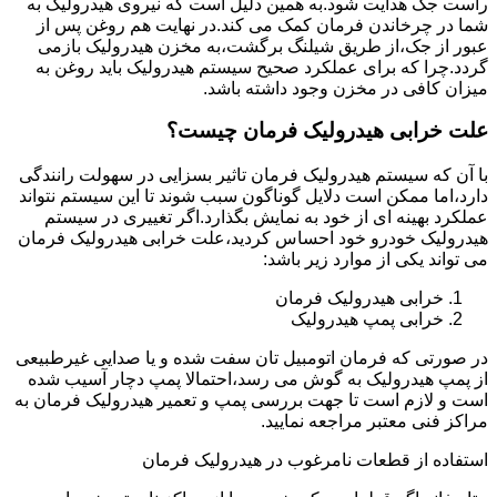
راست جک هدایت شود.به همین دلیل است که نیروی هیدرولیک به
شما در چرخاندن فرمان کمک می کند.در نهایت هم روغن پس از
عبور از جک،از طریق شیلنگ برگشت،به مخزن هیدرولیک بازمی
گردد.چرا که برای عملکرد صحیح سیستم هیدرولیک باید روغن به
میزان کافی در مخزن وجود داشته باشد.
علت خرابی هیدرولیک فرمان چیست؟
با آن که سیستم هیدرولیک فرمان تاثیر بسزایی در سهولت رانندگی
دارد،اما ممکن است دلایل گوناگون سبب شوند تا این سیستم نتواند
عملکرد بهینه ای از خود به نمایش بگذارد.اگر تغییری در سیستم
هیدرولیک خودرو خود احساس کردید،علت خرابی هیدرولیک فرمان
می تواند یکی از موارد زیر باشد:
خرابی هیدرولیک فرمان
خرابی پمپ هیدرولیک
در صورتی که فرمان اتومبیل تان سفت شده و یا صدایی غیرطبیعی
از پمپ هیدرولیک به گوش می رسد،احتمالا پمپ دچار آسیب شده
است و لازم است تا جهت بررسی پمپ و تعمیر هیدرولیک فرمان به
مراکز فنی معتبر مراجعه نمایید.
استفاده از قطعات نامرغوب در هیدرولیک فرمان