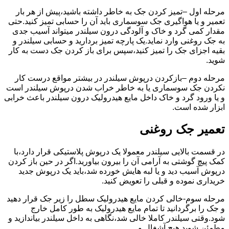
مرحله اول –تمیز کردن جک به خاطر داشته باشید،پیش از هر بار
تعمیر و یا هواگیری جک سوسماری باید آن را حسابی تمیز کنید.حتی
مقدار کمی گرد و خاک و آلودگی درون سیلندر میتواند آسیب جدی
به جک روغنی وارد نماید.یک پارچه تمیز بردارید و حسابی سیلندر و
بقیه اجزای جک را تمیز کنید،سپس برای باز کردن جک دست به کار
شوید.
مرحله دوم –بازکردن درپوش سیلندر در بیشتر مواقع درست کار
نکردن جک سوسماری یا به خاطر خراب شدن درپوش سیلندر است
و یا ورود گرد و خاک داخل مایع هیدرولیک درون سیلندر باعث خرابی
ابزار شده است.
تعمیر جک روغنی
در قسمت بالایی سیلندر معمولا یک درپوش پلاستیکی قرار دارد،با
کمک پیچ گوشتی به آرامی آن را بیرون بیاورید.اگر در حین باز کردن
درپوش آسیب دید و یا لبه هایش خورده شد،باید یک درپوش جدید
خریداری نموده و قبلی را تعویض کنید.
مرحله سوم-خالی کردن مایع هیدرولیک سطل را زیر جک قرار دهید
و جک را برگردانید تا تمام مایع هیدرولیک به طور کامل خارج
شود.وقتی سیلندر کاملا خالی شد،نگاهی به داخل سیلندر بیاندازید و
مطمئن شوید هیچ آشغال و