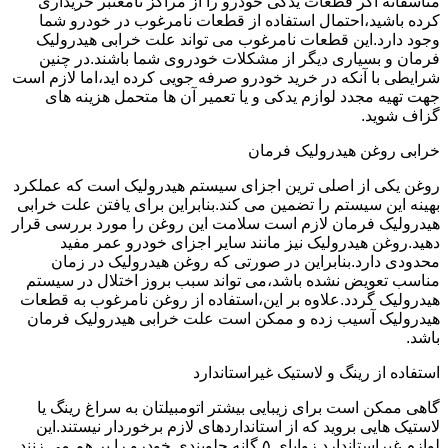
متاسفانه اگر قطعات یدکی خودرو را از مراکز نامعتبر خریداری
کرده باشید،احتمال استفاده از قطعات نامرغوب در خودرو شما
وجود دارد.این قطعات نامرغوب می تواند علت خرابی هیدرولیک
فرمان و بسیاری دیگر از مشکلات خودروی شما باشند.در چنین
شرایطی با آنکه در خرید خودرو صرفه جویی کرده اید،اما لازم است
جهت تهیه مجدد لوازم یدکی و یا تعمیر آن ها متحمل هزینه های
گزاف شوید.
خرابی روغن هیدرولیک فرمان
روغن یکی از اصلی ترین اجزای سیستم هیدرولیک است که عملکرد
بهینه این سیستم را تضمین می کند.بنابراین برای یافتن علت خرابی
هیدرولیک فرمان لازم است سلامت این روغن را مورد بررسی قرار
دهید.روغن هیدرولیک نیز مانند سایر اجزای خودرو عمر مفید
محدودی دارد.بنابراین در صورتی که روغن هیدرولیک در زمان
مناسب تعویض نشده باشد،می تواند سبب بروز اختلال در سیستم
هیدرولیک گردد.علاوه بر این،استفاده از روغن نامرغوب به قطعات
هیدرولیک آسیب زده و ممکن است علت خرابی هیدرولیک فرمان
باشد.
استفاده از رینگ و لاستیک غیراستاندارد
گاهی ممکن است برای زیبایی بیشتر اتومبیلتان به سراغ رینگ یا
لاستیک هایی بروید که از استانداردهای لازم برخوردار نیستند.این
لوازم غیراستاندارد زوایای ۵ گانه جلوبندی خودرو را بر هم می زنند