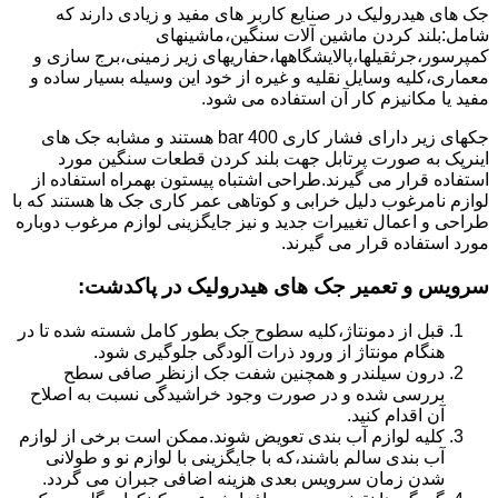
جک های هیدرولیک در صنایع کاربر های مفید و زیادی دارند که
شامل:بلند کردن ماشین آلات سنگین،ماشینهای
کمپرسور،جرثقیلها،پالایشگاهها،حفاریهای زیر زمینی،برج سازی و
معماری،کلیه وسایل نقلیه و غیره از خود این وسیله بسیار ساده و
مفید یا مکانیزم کار آن استفاده می شود.
جکهای زیر دارای فشار کاری 400 bar هستند و مشابه جک های
اینرپک به صورت پرتابل جهت بلند کردن قطعات سنگین مورد
استفاده قرار می گیرند.طراحی اشتباه پیستون بهمراه استفاده از
لوازم نامرغوب دلیل خرابی و کوتاهی عمر کاری جک ها هستند که با
طراحی و اعمال تغییرات جدید و نیز جایگزینی لوازم مرغوب دوباره
مورد استفاده قرار می گیرند.
سرویس و تعمیر جک های هیدرولیک در پاکدشت
:
قبل از دمونتاژ،کلیه سطوح جک بطور کامل شسته شده تا در
هنگام مونتاژ از ورود ذرات آلودگی جلوگیری شود.
درون سیلندر و همچنین شفت جک ازنظر صافی سطح
بررسی شده و در صورت وجود خراشیدگی نسبت به اصلاح
آن اقدام کنید.
کلیه لوازم آب بندی تعویض شوند.ممکن است برخی از لوازم
آب بندی سالم باشند،که با جایگزینی با لوازم نو و طولانی
شدن زمان سرویس بعدی هزینه اضافی جبران می گردد.