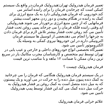
تعمیر فرمان هیدرولیک تهران:هیدرولیک فرمان،در واقع یک سیستم
کمکی است که چرخاندن فرمان را برای راننده آسانتر می
کند.خودرویی که فرمان هیدرولیکی دارد به یک منبع انرژی برای
کمک به راننده در هنگام پیچیدن و دور زدن مجهز است.بیشتر
فرمانهایی که از چنین منبع انرژی برخوردار می شوند هیدرولیکی
اند.وقتی راننده فلکه فرمان را می چرخاند پمپی روغن تحت فشار
تأمین می کند روغن تحت فشار بیشتر تلاش لازم برای فرمان دادن
به چرخها را انجام می دهدبعضی از اتومبیل ها سیستم فرمان
الترونیکی دارند.در این خودروها نیروی کمکی به وسیله یک
الکتروموتور تأمین می شود.
تعمیرگاه تخصصی انواع خودروهای داخلی و خارجی و عیب یابی در
تهران توسط تیم متخصص و کارشناسان مجرب مکانیک یار در سریع
ترین زمان ممکن با ضمانت ۱۲ ماهه و با مناسب ترین قیمت
فرمان هیدرولیک چیست ؟
در یک سیستم فرمان هیدرولیک هنگامی که فرمان را می چرخانید
به کمک دنده پنیون میل دنده را به حرکت در می آورید و یک پیستون
که به میل دنده متصل است به کمک روغن پر فشار هیدرولیک به
حرکت میل دنده کمک می کند.این فشار توسط پمپ هیدرولیک
تامین می شود.
علائم خرابی فرمان هیدرولیک