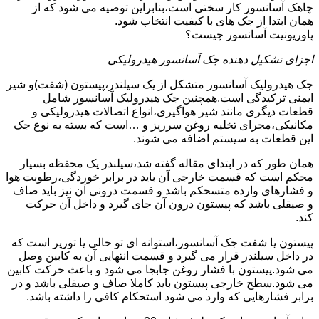
چاهک آسانسور کار سختی است،بنابراین توصیه می شود که از
همان ابتدا از جک های با کیفیت انتخاب شود.
پاوریونیت آسانسور چیست؟
اجزای تشکیل دهنده جک آسانسور هیدرولیکی
جک هیدرولیک آسانسور متشکل از یک سیلندر،پیستون (شفت)و شیر
ایمنی ترکیدگی است.همچنین جک هیدرولیک آسانسور شامل
قطعات دیگری مانند شیر هواگیری،انواع اتصالات هیدرولیکی و
مکانیکی،مجرای تخلیه روغن سرریز و …است که بسته به نوع جک
این قطعات به سیستم اضافه می شوند.
همان طور که در ابتدای مقاله گفته شد،سیلندر یک محفظه بسیار
محکم است که قسمت خارجی آن باید در برابر خوردگی،رطوبت هوا
و فشارهای وارده متسحکم باشد و قسمت درونی آن نیز باید صاف
و صیقلی باشد که پیستون درون آن جای گیرد و داخل آن حرکت
کند.
پیستون یا شفت جک آسانسور،استوانه ای تو خالی یا تورپر است که
در داخل سیلندر قرار می گیرد و قسمت انتهایی آن به کابین وصل
می شود.پیستون با فشار روغن جابجا می شود و باعث حرکت کابین
می شود.سطح خارجی پیستون باید کاملا صاف و صیقلی باشد و در
برابر فشارهایی که وارد می شود استحکام کافی را داشته باشد.