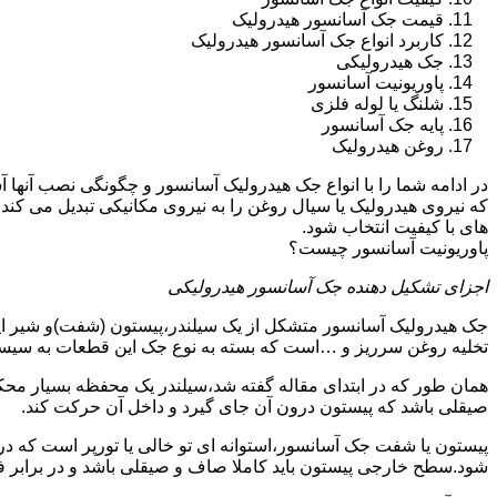
قیمت جک آسانسور هیدرولیک
کاربرد انواع جک آسانسور هیدرولیک
جک هیدرولیکی
پاوریونیت آسانسور
شلنگ یا لوله فلزی
پایه جک آسانسور
روغن هیدرولیک
در ادامه شما را با انواع جک هیدرولیک آسانسور و چگونگی نصب آنه
که نیروی هیدرولیک یا سیال روغن را به نیروی مکانیکی تبدیل می کند
های با کیفیت انتخاب شود.
پاوریونیت آسانسور چیست؟
اجزای تشکیل دهنده جک آسانسور هیدرولیکی
جک هیدرولیک آسانسور متشکل از یک سیلندر،پیستون (شفت)و شیر ای
تخلیه روغن سرریز و …است که بسته به نوع جک این قطعات به سیس
همان طور که در ابتدای مقاله گفته شد،سیلندر یک محفظه بسیار مح
صیقلی باشد که پیستون درون آن جای گیرد و داخل آن حرکت کند.
پیستون یا شفت جک آسانسور،استوانه ای تو خالی یا تورپر است که د
شود.سطح خارجی پیستون باید کاملا صاف و صیقلی باشد و در برابر ف