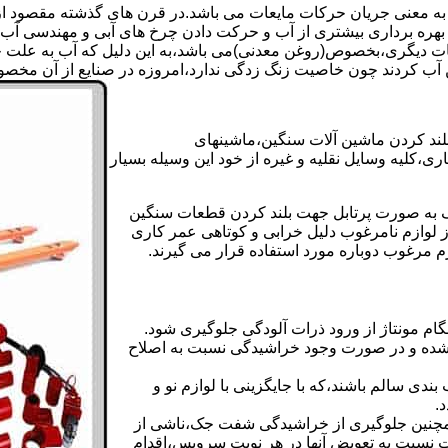
 به معنی جریان حرکات مایعات می باشد.در قرن های گذشته مقصود از ک
بهره برداری بیشتری از آب و حرکت دادن چرخ های آبی و مهندسی آب 
عات دیگری،بخصوص(روغن معدنی)می باشد،به این دلیل که آب به علت خا
 آب کردند چون خاصیت زنگ زدگی ندارد،امروزه در صنایع از آن مخصوصا
بلند کردن ماشین آلات سنگین،ماشینهای
ی،کلیه وسایل نقلیه و غیره از خود این وسیله بسیار
 و مشابه جک های اینرپک به صورت پرتابل جهت بلند کردن قطعات سنگین
ز لوازم نامرغوب دلیل خرابی و کوتاهی عمر کاری
م مرغوب دوباره مورد استفاده قرار می گیرند.
ام مونتاژ از ورود ذرات آلودگی جلوگیری شود.
ده و در صورت وجود خراشیدگی نسبت به اصلاح
دی سالم باشند،که با جایگزینی با لوازم نو و
.
مچنین جلوگیری از خراشیدگی شفت جک،ناشی از
ست نسبت به تعویض آنها در هر نوبت سرویس،اقدام