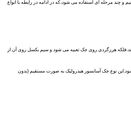
ای آسانسورهایی که ظرفیتشان بیش از 30 تن است از جک های غیرمستقیم و چند مرحله ای استفاده می شود،که در ادامه در رابطه با انواع
کند.فلکه هرزگردی روی جک تعبیه می شود و سیم بکسل روی آن از
شود.این نوع جک آسانسور هیدرولیک به صورت مستقیم (بدون