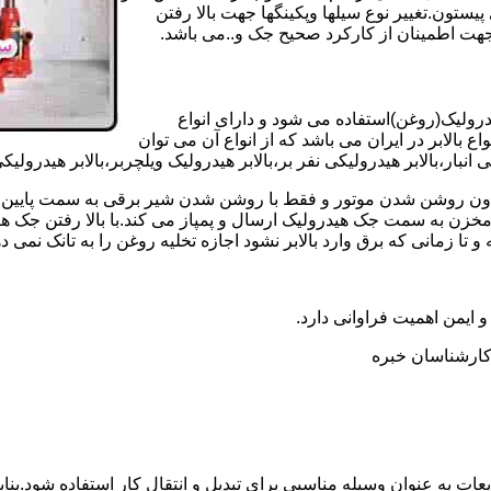
تون.تغییر نوع سیلها وپکینگها جهت بالا رفتن
هت اطمینان از کارکرد صحیح جک و..می باشد.
یدرولیک(روغن)استفاده می شود و دارای انواع
ع بالابر در ایران می باشد که از انواع آن می توان
 انبار،بالابر هیدرولیکی نفر بر،بالابر هیدرولیک ویلچربر،بالابر هیدرول
و بدون روشن شدن موتور و فقط با روشن شدن شیر برقی به سمت پایین 
ن به سمت جک هیدرولیک ارسال و پمپاز می کند.با بالا رفتن جک هیدو
 زمانی که برق وارد بالابر نشود اجازه تخلیه روغن را به تانک نمی ده
 و ایمن اهمیت فراوانی دارد.
ر کارشناسان خبره
عات به عنوان وسیله مناسبی برای تبدیل و انتقال کار استفاده شود.بناب