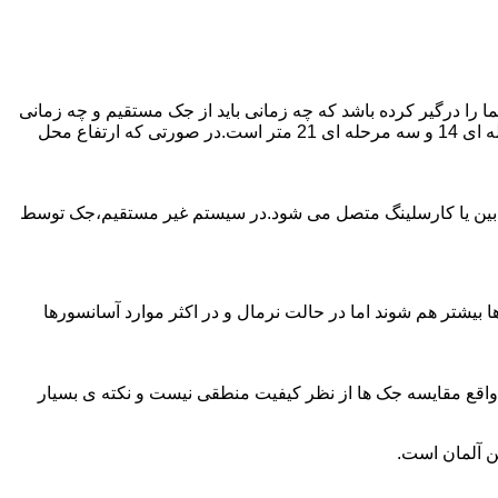
را درگیر کرده باشد که چه زمانی باید از جک مستقیم و چه زمانی
از جک غیرمستقیم استفاده کنیم؟ جک های مستقیم تا 21 متر را ساپورت می کنند و این مقدار در جک تلسکوپی تک مرحله ای 7 متر،دو مرحله ای 14 و سه مرحله ای 21 متر است.در صورتی که ارتفاع محل
ابین یا کارسلینگ متصل می شود.در سیستم غیر مستقیم،جک توسط
بیشتر هم شوند اما در حالت نرمال و در اکثر موارد آسانسورها
ر واقع مقایسه جک ها از نظر کیفیت منطقی نیست و نکته ی بسیار
ن آلمان است.