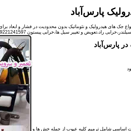
ولیک پارس‌آباد
ع جک های هیدرولیک و نئوماتیک بدون محدودیت در فشار و ابعاد برای
د،تعویض و تغییر سیل ها،خرابی پیستون 09221241597-آقای سجاد فتاحی
ر پارس‌آباد
د
ات اساسی شامل ترمیم کلیه عیوب از جمله خش ها و