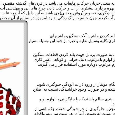
 به معنی جریان حرکات مایعات می باشد.در قرن های گذشته مقصود از ک
بهره برداری بیشتری از آب و حرکت دادن چرخ های آبی و مهندسی آب 
عات دیگری،بخصوص(روغن معدنی)می باشد،به این دلیل که آب به علت خا
 آب کردند چون خاصیت زنگ زدگی ندارد،امروزه در صنایع از آن مخصوصا
بلند کردن ماشین آلات سنگین،ماشینهای
ی،کلیه وسایل نقلیه و غیره از خود این وسیله بسیار
 و مشابه جک های اینرپک به صورت پرتابل جهت بلند کردن قطعات سنگین
ز لوازم نامرغوب دلیل خرابی و کوتاهی عمر کاری
م مرغوب دوباره مورد استفاده قرار می گیرند.
ام مونتاژ از ورود ذرات آلودگی جلوگیری شود.
ده و در صورت وجود خراشیدگی نسبت به اصلاح
دی سالم باشند،که با جایگزینی با لوازم نو و
.
مچنین جلوگیری از خراشیدگی شفت جک،ناشی از
ست نسبت به تعویض آنها در هر نوبت سرویس،اقدام