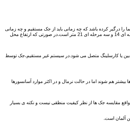
را درگیر کرده باشد که چه زمانی باید از جک مستقیم و چه زمانی
از جک غیرمستقیم استفاده کنیم؟ جک های مستقیم تا 21 متر را ساپورت می کنند و این مقدار در جک تلسکوپی تک مرحله ای 7 متر،دو مرحله ای 14 و سه مرحله ای 21 متر است.در صورتی که ارتفاع محل
ابین یا کارسلینگ متصل می شود.در سیستم غیر مستقیم،جک توسط
بیشتر هم شوند اما در حالت نرمال و در اکثر موارد آسانسورها
ر واقع مقایسه جک ها از نظر کیفیت منطقی نیست و نکته ی بسیار
ن آلمان است.