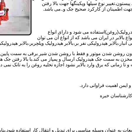
تون.تغییر نوع سیلها وپکینگها جهت بالا رفتن
هت اطمینان از کارکرد صحیح جک و..می باشد.
یدرولیک(روغن)استفاده می شود و دارای انواع
ع بالابر در ایران می باشد که از انواع آن می توان
 انبار،بالابر هیدرولیکی نفر بر،بالابر هیدرولیک ویلچربر،بالابر هیدرول
و بدون روشن شدن موتور و فقط با روشن شدن شیر برقی به سمت پایین 
ن به سمت جک هیدرولیک ارسال و پمپاز می کند.با بالا رفتن جک هیدو
 زمانی که برق وارد بالابر نشود اجازه تخلیه روغن را به تانک نمی ده
 و ایمن اهمیت فراوانی دارد.
ر کارشناسان خبره
عات به عنوان وسیله مناسبی برای تبدیل و انتقال کار استفاده شود.بناب