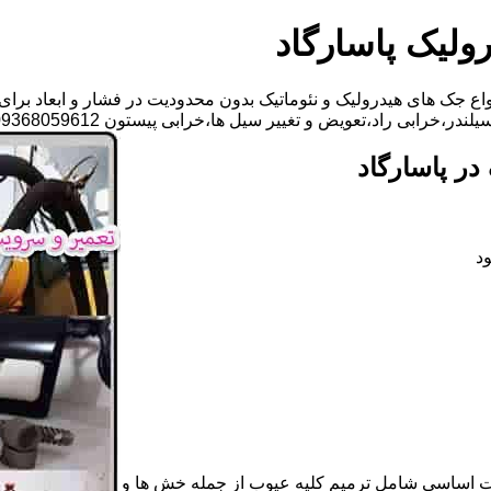
ولیک پاسارگاد
ع جک های هیدرولیک و نئوماتیک بدون محدودیت در فشار و ابعاد برای
راد،تعویض و تغییر سیل ها،خرابی پیستون 09368059612-خانم گلزاری
ر پاسارگاد
د
ات اساسی شامل ترمیم کلیه عیوب از جمله خش ها و