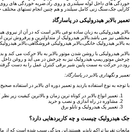
خوردگی های داخل لوله سیلندری و روی راد.ضربه خوردگی های روی پیس
کارایی جک،سنگ زنی کامل سیلندر و هم چنین انجام تستهای مختلف ج
تعمیر بالابر هیدرولیکی در پاسارگاد
بالابر هیدرولیکی به زبان ساده نوعی بالابر است که در آن از نیروی ه
مختلفی نیز می باشد.بالابر هیدرولیک از متداولترین و پرفروش ترین انوا
به بالابر هیدرولیک خانگی،بالابر هیدرولیکی فروشگاهی،بالابر هیدرولیکی
بالابر هیدرولیکی با روشن شدن موتور بالابر به بالا حرکت می کند 
چرخش موتور،پمپ هیدرولیک نیز به چرخش در می آید و روغن داخل مخز
رود.در حرکت به سمت پایین شیر برقی کنترل عمل را به دست گرفته و تا
تعمیر و نگهداری بالابر در پاسارگاد:
با توجه به نوع استفاده بازدید و تعمیر دوره ای بالابر در استفاده صحیح
تعمیر انواع بالابر در کوتاه ترین زمان و بالاترین کیفیت زیر نظ
مشاوره در راه اندازی و نصب و خرید
تعمیر پک هیدرولیک و تابلو برق
جک هیدرولیک چیست و چه کاربردهایی دارد؟
مایعات تقریبا تراکم ناپذیر هستند.این ویژگی سبب شده است که از مای