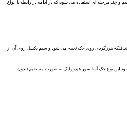
ای آسانسورهایی که ظرفیتشان بیش از 30 تن است از جک های غیرمستقیم و چند مرحله ای استفاده می شود،که در ادامه در رابطه با انواع
کند.فلکه هرزگردی روی جک تعبیه می شود و سیم بکسل روی آن از
شود.این نوع جک آسانسور هیدرولیک به صورت مستقیم (بدون