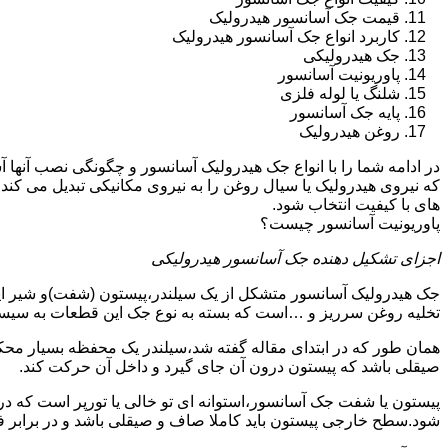
قیمت جک آسانسور هیدرولیک
کاربرد انواع جک آسانسور هیدرولیک
جک هیدرولیکی
پاوریونیت آسانسور
شلنگ یا لوله فلزی
پایه جک آسانسور
روغن هیدرولیک
در ادامه شما را با انواع جک هیدرولیک آسانسور و چگونگی نصب آنه
که نیروی هیدرولیک یا سیال روغن را به نیروی مکانیکی تبدیل می کند
های با کیفیت انتخاب شود.
پاوریونیت آسانسور چیست؟
اجزای تشکیل دهنده جک آسانسور هیدرولیکی
جک هیدرولیک آسانسور متشکل از یک سیلندر،پیستون (شفت)و شیر ای
تخلیه روغن سرریز و …است که بسته به نوع جک این قطعات به سیس
همان طور که در ابتدای مقاله گفته شد،سیلندر یک محفظه بسیار مح
صیقلی باشد که پیستون درون آن جای گیرد و داخل آن حرکت کند.
پیستون یا شفت جک آسانسور،استوانه ای تو خالی یا تورپر است که د
شود.سطح خارجی پیستون باید کاملا صاف و صیقلی باشد و در برابر ف