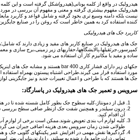
هیدرولیک در واقع از کلمه یونانی(هیدرو)شکل گرفته است و این کلمه
هیدرولیک مفهوم بیشتری گرفته و معنی و مفهوم آن بررسی در مورد 
نیست بلکه دامنه وسیع تری بخود گرفته و شامل قواعد و کاربرد مای
کننده استفاده کرد به همین خاطر است که روغن را در صنایع جایگزین
کاربرد جک های هیدرولیکی
جک های هیدرولیک در صنایع کاربر های مفید و زیادی دارند که شامل:
کمپرسور،جرثقیلها،پالایشگاهها،حفاریهای زیر زمینی،برج سازی و معمار
ساده و مفید یا مکانیزم کار آن استفاده می شود.
جکهای زیر دارای فشار کاری 400 bar هستند
مورد استفاده قرار می گیرند.طراحی اشتباه پیستون بهمراه استفاده ا
جک ها هستند که با طراحی و اعمال تغییرات جدید و نیز جایگزینی لواز
سرویس و تعمیر جک های هیدرولیک در پاسارگاد
:
قبل از دمونتاژ،کلیه سطوح جک بطور کامل شسته شده تا در هنگ
درون سیلندر و همچنین شفت جک ازنظر صافی سطح بررسی ش
آن اقدام کنید.
کلیه لوازم آب بندی تعویض شوند.ممکن است برخی از لوازم آب بن
طولانی شدن زمان سرویس بعدی هزینه اضافی جبران می گردد
گردگیرها نقش مهمی در افزایش عمر پکینکهای گلویی جک و ه
تماس ذرات جامد وارد شده به سیلندر را دارند،بنابراین بهتر ا