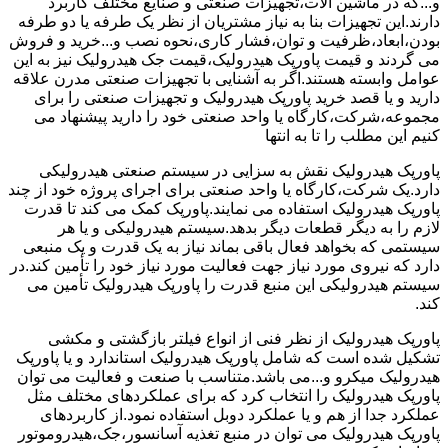
و...که در ماشین آلات،تجهیزات صنعتی و صنایع مختلف کاربرد
دارند.این تجهیزات بنا به نیاز مشتریان از نظر یک طرفه یا دو طرفه
بودن،ابعاد،ظرفیت و توان،فشار کاری،نحوه نصب و...خرید و فروش
می گردند و قیمت پاورپک هیدرولیک،قیمت جک هیدرولیک نیز به این
عوامل وابسته هستند.اگر به آشنایی با تجهیزات صنعتی مدرن علاقه
دارید و یا قصد خرید پاورپک هیدرولیک و تجهیزات صنعتی را برای
مجموعه،شرکت،کارگاه یا واحد صنعتی خود را دارید پیشنهاد می
کنیم این مطلب را تا به انتها
پاورپک هیدرولیک نقش به سزایی در سیستم صنعتی هیدرولیکی
دارد.یک شرکت،کارگاه یا واحد صنعتی برای اجرای پروژه خود از چند
پاورپک هیدرولیک استفاده می نمایند.پاورپک کمک می کند تا قدرت
لازم را به دیگر قطعات دیگر بدهد.سیستم هیدرولیکی و یا هر
سیستمی که بخواهد فعال باقی بماند نیاز به یک قدرت و یک منبعی
دارد که نیروی مورد نیاز جهت فعالیت مورد نیاز خود را تأمین کند.در
سیستم هیدرولیکی این منبع قدرت را پاورپک هیدرولیک تأمین می
کند.
پاورپک هیدرولیک از نظر فنی از انواع فیلتر بازگشتی و مکشی
تشکیل شده است که شامل پاورپک هیدرولیک استاندارد و یا پاورپک
هیدرولیک میکرو و...می باشد.متناسب با صنعت و فعالیت می توان
پاورپک هیدرولیک را انتخاب کرد که برای عملکردهای مختلف مثل
عملکرد جدا از هم و یا عملکرد دوبل استفاده نمود.از کاربردهای
پاورپک هیدرولیک می توان در منبع تغذیه آسانسور،جک،هیدروموتور