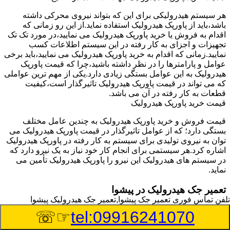
هر سیستم هیدرولیکی برای این که بتواند نیروی محرکی داشته
باشد،باید از پاورپک هیدرولیک استفاده نماید.از این رو زمانی که
اقدام به فروش یا خرید پاورپک هیدرولیک می نمایید،در مورد تک تک
تجهیزات و اجزای به کار رفته در این سیستم اطلاعات کسب
نمایید.زمانی که اقدام به خرید پاورپک هیدرولیک می نمایید،باید برخی
عوامل و پارامترها را در نظر داشته باشید،چرا که قیمت پاورپک
هیدرولیک به این عوامل بستگی زیادی دارد.یکی از مهم ترین عواملی
که می تواند در قیمت پاورپک هیدرولیک تاثیرگذار است،کیفیت
قطعات به کار رفته در آن می باشد.
قیمت خرید پاورپک هیدرولیک
قیمت فروش و خرید پاورپک هیدرولیک به چندین عامل مختلف
بستگی دارد؛ که از عوامل تاثیرگذار در قیمت پاورپک هیدرولیک می
توان به نیروی تولیدی برای سیستم به کار رفته در پاورپک هیدرولیک
اشاره کرد.هر سیستمی برای انجام کار خود نیاز به یک نیرو دارد که
در سیستم های هیدرولیک این نیرو را پاورپک هیدرولیک تأمین می
نماید.
تعمیر جک هیدرولیک در پیشوا
تلفن تماس فوری
تعمیر جک پیشوا,تعمیر جک هیدرولیک پیشوا
وسیله‎ای که با عملکرد خود موجب بلند شدن اهرم و یا وزن سنگین
☞☏
tel:09916241070
در یک قسمت می گردد را جک هیدرولیک می نامند.جک هیدرولیک
نیاز به برق داشته و در بعضی مواقع با استفاده از روغن کار می