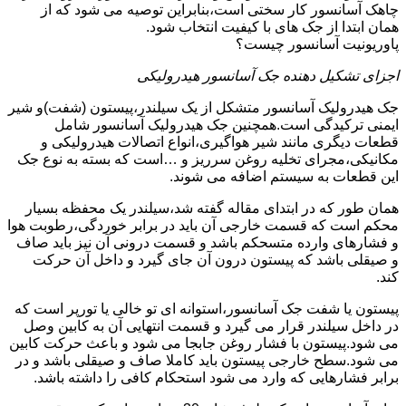
چاهک آسانسور کار سختی است،بنابراین توصیه می شود که از
همان ابتدا از جک های با کیفیت انتخاب شود.
پاوریونیت آسانسور چیست؟
اجزای تشکیل دهنده جک آسانسور هیدرولیکی
جک هیدرولیک آسانسور متشکل از یک سیلندر،پیستون (شفت)و شیر
ایمنی ترکیدگی است.همچنین جک هیدرولیک آسانسور شامل
قطعات دیگری مانند شیر هواگیری،انواع اتصالات هیدرولیکی و
مکانیکی،مجرای تخلیه روغن سرریز و …است که بسته به نوع جک
این قطعات به سیستم اضافه می شوند.
همان طور که در ابتدای مقاله گفته شد،سیلندر یک محفظه بسیار
محکم است که قسمت خارجی آن باید در برابر خوردگی،رطوبت هوا
و فشارهای وارده متسحکم باشد و قسمت درونی آن نیز باید صاف
و صیقلی باشد که پیستون درون آن جای گیرد و داخل آن حرکت
کند.
پیستون یا شفت جک آسانسور،استوانه ای تو خالی یا تورپر است که
در داخل سیلندر قرار می گیرد و قسمت انتهایی آن به کابین وصل
می شود.پیستون با فشار روغن جابجا می شود و باعث حرکت کابین
می شود.سطح خارجی پیستون باید کاملا صاف و صیقلی باشد و در
برابر فشارهایی که وارد می شود استحکام کافی را داشته باشد.