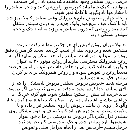
جرمی درون سیلندر وجود نداشته باشد.پمپ باد در این قسمت
میتواند به کمک شما بیاید.کمپرسور را روشن کنید و داخل سیلندر را
با فشار هوا باد بگیرید تا کاملا تمیز شود.
مرحله چهارم –تعویض مایع هیدرولیک وقتی سیلندر کاملا تمیز شد
باید با کمک قیف مایع هیدرولیک جدید را به درون سیلندر منتقل
کنید.مقدار روغنی که درون سیلندر میریزید به ابعاد جک و حجم
سیلندر بستگی دارد.
معمولا میزان روغن لازم برای هر جک توسط شرکت سازنده
مشخص شده و بر روی بدنه آن نصب گردیده است.اگر میزان دقیق
روغن را نمیدانید بهتر است سیلندر را تا حد ممکن پر نمایید.اگر به
روغن هیدرولیک دسترسی ندارید از روغن موتور ۳۰ به عنوان
جایگزین استفاده کنید ولی به خاطر داشته باشید در اولین فرصت
مجدداروغن را تعویض نموده واز روغن هیدرولیک برای پر کردن
سیلندر جک استفاده نمایید.
مرحله پنجم –تعویض درپوش سیلندر درپوش پلاستیکی را که از
بالای سیلندر جدا کرده بودید به دقت بررسی کنید،حتی اگر درپوش
جدید خریده اید،پیش از بستن؛ مطمئن شوید هیچ گونه خردگی یا
خراشی نداشته باشد.باپارچه ان را تمکیز کنید تا هیچ نوع گرد و غبار
وآلودگی روی آن نباشد.درپوش را روی سیلندر قرار داده و با
ملایمت سفت نمایید.درپوش باید کاملا صاف و بدون مشکل روی
سیلندر قرار بگیرد.اگر درپوش به درستی در جای خود سوار
نشود،هوا وارد سیلندر شده و جک به درستی کار نخواهد کرد.
مرحل ششم –آزمایش بعد از انجام مراحل قبلی و تعویض