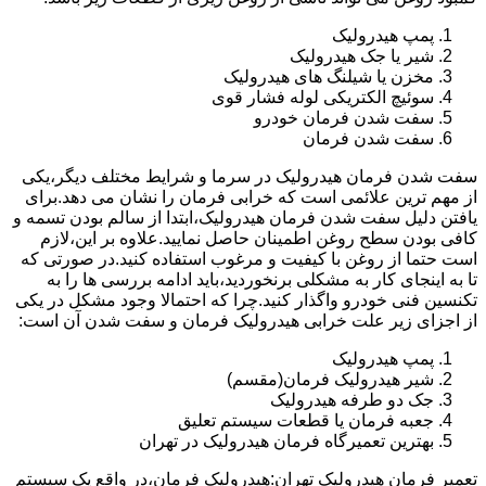
پمپ هیدرولیک
شیر یا جک هیدرولیک
مخزن یا شیلنگ های هیدرولیک
سوئیچ الکتریکی لوله فشار قوی
سفت شدن فرمان خودرو
سفت شدن فرمان
سفت شدن فرمان هیدرولیک در سرما و شرایط مختلف دیگر،یکی
از مهم ترین علائمی است که خرابی فرمان را نشان می دهد.برای
یافتن دلیل سفت شدن فرمان هیدرولیک،ابتدا از سالم بودن تسمه و
کافی بودن سطح روغن اطمینان حاصل نمایید.علاوه بر این،لازم
است حتما از روغن با کیفیت و مرغوب استفاده کنید.در صورتی که
تا به اینجای کار به مشکلی برنخوردید،باید ادامه بررسی ها را به
تکنسین فنی خودرو واگذار کنید.چرا که احتمالا وجود مشکل در یکی
از اجزای زیر علت خرابی هیدرولیک فرمان و سفت شدن آن است:
پمپ هیدرولیک
شیر هیدرولیک فرمان(مقسم)
جک دو طرفه هیدرولیک
جعبه فرمان یا قطعات سیستم تعلیق
بهترین تعمیرگاه فرمان هیدرولیک در تهران
تعمیر فرمان هیدرولیک تهران:هیدرولیک فرمان،در واقع یک سیستم