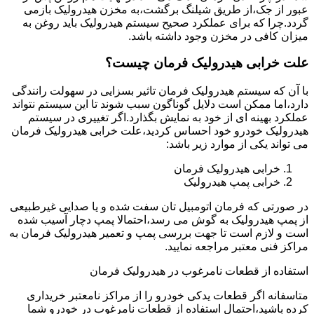
عبور از جک،از طریق شیلنگ برگشت،به مخزن هیدرولیک بازمی
گردد.چرا که برای عملکرد صحیح سیستم هیدرولیک باید روغن به
میزان کافی در مخزن وجود داشته باشد.
علت خرابی هیدرولیک فرمان چیست؟
با آن که سیستم هیدرولیک فرمان تاثیر بسزایی در سهولت رانندگی
دارد،اما ممکن است دلایل گوناگون سبب شوند تا این سیستم نتواند
عملکرد بهینه ای از خود به نمایش بگذارد.اگر تغییری در سیستم
هیدرولیک خودرو خود احساس کردید،علت خرابی هیدرولیک فرمان
می تواند یکی از موارد زیر باشد:
خرابی هیدرولیک فرمان
خرابی پمپ هیدرولیک
در صورتی که فرمان اتومبیل تان سفت شده و یا صدایی غیرطبیعی
از پمپ هیدرولیک به گوش می رسد،احتمالا پمپ دچار آسیب شده
است و لازم است تا جهت بررسی پمپ و تعمیر هیدرولیک فرمان به
مراکز فنی معتبر مراجعه نمایید.
استفاده از قطعات نامرغوب در هیدرولیک فرمان
متاسفانه اگر قطعات یدکی خودرو را از مراکز نامعتبر خریداری
کرده باشید،احتمال استفاده از قطعات نامرغوب در خودرو شما