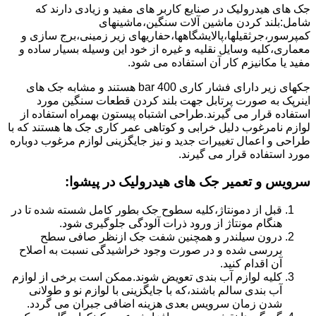
جک های هیدرولیک در صنایع کاربر های مفید و زیادی دارند که
شامل:بلند کردن ماشین آلات سنگین،ماشینهای
کمپرسور،جرثقیلها،پالایشگاهها،حفاریهای زیر زمینی،برج سازی و
معماری،کلیه وسایل نقلیه و غیره از خود این وسیله بسیار ساده و
مفید یا مکانیزم کار آن استفاده می شود.
جکهای زیر دارای فشار کاری 400 bar هستند و مشابه جک های
اینرپک به صورت پرتابل جهت بلند کردن قطعات سنگین مورد
استفاده قرار می گیرند.طراحی اشتباه پیستون بهمراه استفاده از
لوازم نامرغوب دلیل خرابی و کوتاهی عمر کاری جک ها هستند که با
طراحی و اعمال تغییرات جدید و نیز جایگزینی لوازم مرغوب دوباره
مورد استفاده قرار می گیرند.
سرویس و تعمیر جک های هیدرولیک در پیشوا
:
قبل از دمونتاژ،کلیه سطوح جک بطور کامل شسته شده تا در
هنگام مونتاژ از ورود ذرات آلودگی جلوگیری شود.
درون سیلندر و همچنین شفت جک ازنظر صافی سطح
بررسی شده و در صورت وجود خراشیدگی نسبت به اصلاح
آن اقدام کنید.
کلیه لوازم آب بندی تعویض شوند.ممکن است برخی از لوازم
آب بندی سالم باشند،که با جایگزینی با لوازم نو و طولانی
شدن زمان سرویس بعدی هزینه اضافی جبران می گردد.