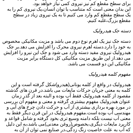
برای سطح مقطع کم نیز نیروی کمی نیاز خواهد بود.
این بدان معنی است که متناسب با توان انسان،یک نیروی کم را به
یک سطح مقطع کم وارد می کنیم تا به یک نیروی زیاد در سطح
مقطع بزرگ،غلبه کنیم.
دسته جک هیدرولیک
دسته جک نیز یک اهرم نوع دوم می باشد و مزیت مکانیکی مخصوص
به خود را دارد.دسته اهرم نیروی محرک را افزایش می دهد.بر جک
هیدرولیک نیروی مفید دسته وارد می شود و جک این نیرو را افزایش
می دهد.از این طریق مزیت مکانیکی کل دستگاه برابر مزیت
مکانیکی این دو قسمت می باشد.
مفهوم کلمه هیدرولیک
هیدرولیک در واقع از کلمه یونانی(هیدرو)شکل گرفته است و این
کلمه به معنی جریان حرکات مایعات می باشد.در قرن های گذشته
مقصود از کلمه هیدرولیک فقط آب بوده و البته بعد از گذر زمان
عنوان هیدرولیک مفهوم بیشتری گرفته و معنی و مفهوم آن بررسی
در مورد بهره برداری بیشتری از آب و حرکت دادن چرخ های آبی و
مهندسی آب بوده است.مفهوم هیدرولیک در این قرن دیگر فقط به
معنی آب نیست بلکه دامنه وسیع تری بخود گرفته و شامل قواعد و
کاربرد مایعات دیگری،بخصوص(روغن معدنی)می باشد،به این دلیل
که آب به علت خاصیت زنگ زدگی،در صنایع نمی توان از آن به