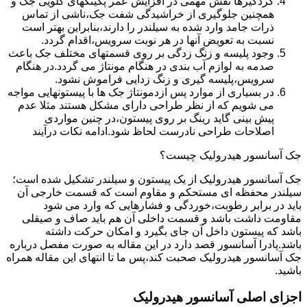
گردگیرها نقش مهمی در افزایش عمر پکینکهای گلویی جک و
همچنین جلوگیری از خراشیدگی شفت جک،ناشی از تماس
ذرات جامد وارد شده به سیلندر را دارند،بنابراین بهتر است
نسبت به تعویض آنها در هر نوبت سرویس،اقدام گردد.
وجود پلیسه و زنگ زدگی بر روی قسمتهای مختلف جک باعث
صدمه به لوازم آب بندی در هنگام مونتاژ می گردد.در هنگام
سرویس،پلیسه گیری و زنگ زدایی فراموش نشود.
در بسیاری از موارد پس ازدمونتاژ جک ها با پیستونهایی مواجه
می شویم که از نظر طراحی دارای مشکل هستند مثلا عدم
پیش بینی گاید رینگ بر روی پیستون،در چنین مواردی
اصلاحات طراحی نادرست لحاظ شود.ادامه نکات درآیند
جک آسانسور هیدرولیک چیست؟
جک آسانسور هیدرولیک از یک پیستون و سیلندر تشکیل شده است؛
سیلندر محفظه ای مستحکم و مقاوم است که قسمت خارجی آن
باید در برابر رطوبت،خوردگی و فشارهایی که وارد می شود
مقاومت داشت باشد و قسمت داخلی آن هم باید صاف و صیقلی
باشد که پیستون داخل آن جای بگیرد و امکان حرکت داشته
باشد.پادرا آسانسور قصد دارد در این مقاله به صورت مفصل درباره
جک آسانسور هیدرولیک صحبت کند،پس ما تا انتهای این مقاله همراه
باشید.
اجزای اصلی آسانسور هیدرولیک