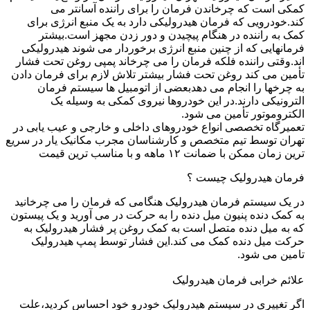
کمکی است که چرخاندن فرمان را برای راننده آسانتر می
کند.خودرویی که فرمان هیدرولیکی دارد به یک منبع انرژی برای
کمک به راننده در هنگام پیچیدن و دور زدن مجهز است.بیشتر
فرمانهایی که از چنین منبع انرژی برخوردار می شوند هیدرولیکی
اند.وقتی راننده فلکه فرمان را می چرخاند پمپی روغن تحت فشار
تأمین می کند روغن تحت فشار بیشتر تلاش لازم برای فرمان دادن
به چرخها را انجام می دهدبعضی از اتومبیل ها سیستم فرمان
الترونیکی دارند.در این خودروها نیروی کمکی به وسیله یک
الکتروموتور تأمین می شود.
تعمیرگاه تخصصی انواع خودروهای داخلی و خارجی و عیب یابی در
تهران توسط تیم متخصص و کارشناسان مجرب مکانیک یار در سریع
ترین زمان ممکن با ضمانت ۱۲ ماهه و با مناسب ترین قیمت
فرمان هیدرولیک چیست ؟
در یک سیستم فرمان هیدرولیک هنگامی که فرمان را می چرخانید
به کمک دنده پنیون میل دنده را به حرکت در می آورید و یک پیستون
که به میل دنده متصل است به کمک روغن پر فشار هیدرولیک به
حرکت میل دنده کمک می کند.این فشار توسط پمپ هیدرولیک
تامین می شود.
علائم خرابی فرمان هیدرولیک
اگر تغییری در سیستم هیدرولیک خودرو خود احساس کردید،علت