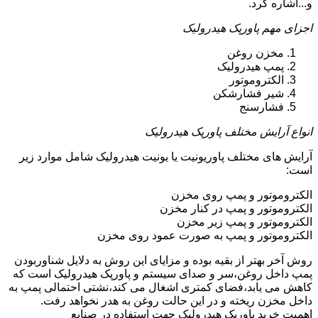
و...اشاره کرد.
اجزای مهم پاورپک هیدرولیک
مخزن روغن
پمپ هیدرولیک
الکتروموتور
شیر فشارشکن
فشارسنج
انواع آرایش مختلف پاورپک هیدرولیک
آرایش های مختلف پاوریونیت یا یونیت هیدرولیک شامل موارد زیر
است:
الکتروموتور و پمپ روی مخزن
الکتروموتور و پمپ در کنار مخزن
الکتروموتور و پمپ زیر مخزن
الکتروموتور و پمپ به صورت عمود روی مخزن
روش آخر بهتر از بقیه بوده و مزایای این روش به دلایل شناوربودن
پمپ داخل روغن،سر و صدای سیستم و پاورپک هیدرولیک است که
کاهش می یابد،فضای کمتری اشغال می کند،نشتی احتمالی پمپ به
داخل مخزن ریخته و در این حالت روغن به هدر نخواهد رفت.
اهمیت خرید پاورپک هیدرولیک جهت استفاده در صنایع