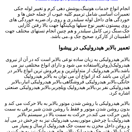
انجام انواع خدمات هونینگ،پوشش دهی کرم و تغییر لوله جکی
تعمیرات اساسی شامل ترمیم کلیه عیوب از جمله خش ها و
خوردگی های داخل لوله سیلندری و روی راد.ضربه خوردگی های
روی پیستون.تغییر نوع سیلها وپکینگها جهت بالا رفتن کارایی
جک،سنگ زنی کامل سیلندر و هم چنین انجام تستهای مختلف جهت
اطمینان از کارکرد صحیح جک و..می باشد.
تعمیر بالابر هیدرولیکی در پیشوا
بالابر هیدرولیکی به زبان ساده نوعی بالابر است که در آن از نیروی
هیدرولیک(روغن)استفاده می شود و دارای انواع مختلفی نیز می
باشد.بالابر هیدرولیک از متداولترین و پرفروش ترین انواع بالابر در
ایران می باشد که از انواع آن می توان به بالابر هیدرولیک
خانگی،بالابر هیدرولیکی فروشگاهی،بالابر هیدرولیکی انبار،بالابر
هیدرولیکی نفر بر،بالابر هیدرولیک ویلچربر،بالابر هیدرولیکی صنعتی
اشاره کرد.
بالابر هیدرولیکی با روشن شدن موتور بالابر به بالا حرکت می کند و
بدون روشن شدن موتور و فقط با روشن شدن شیر برقی به سمت
پایین حرکت می کند.در حرکت به سمت بالا در سیستم بالابر
هیدرولیک،با چرخش موتور،پمپ هیدرولیک نیز به چرخش در می آید
و روغن داخل مخزن به سمت جک هیدرولیک ارسال و پمپاز می
کند.با بالا رفتن جک هیدورلیک بالابر های هیدرولیک نیز به حرکت در