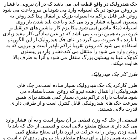
جک هیدرولیک در واقع قطعه ایی می باشد که در آن نیرویی با فشار
بر روغن موجود در یک استوانه وارد می شود.این نیرو باعث می شود
روغن غیر قابل تراکم به استوانه بزرگ تر انتقال پیدا کند.روغن به
پیستون استوانه فشار وارد می کند و باعث بلند شدن بار روی
استوانه (مثلا ماشین)می شود.مکانیزم کار ماشین های جرثقیل،و
غیره نیز به همین ترتیب می باشد که در عین سادگی،کار مفید زیادی
با بازده بالا صورت می گیرد.در بنای جک هیدرولیک از این الگوریتم
استفاده می شود که روغن تقریبا تراکم ناپذیر است و نیرویی که به
روغن وارد می شود را منتقل می کند.فشار وارد بر پیستون
کوچک،عینا به پیستون بزرگ منتقل می شود و آنرا به طرف بالا
هدایت میکند.
طرز کار جک هیدرولیک
طرز کارکرد یک جک هیدرولیک بسیار ساده است.در جک های
هیدرولیکی از انتقال دهنده نیرو که روغن است،استفاده می
شود.مایعات دارای تراکم پذیری بسیار کمی هستند برای همین
سرعت جک های هیدرولیکی قابل کنترل است و از طرفی دارای
قدرت بالایی هستند.
قسمتی از جک که وزن قطعی بر آن سوار است و به آن فشار وارد
می کند دارای سطح مقطع بالایی است و قسمتی از جک که باید با
تلمبه زدن روغن را به حرکت در آورد،دارای سطح مقطع کمی
است.به همین دلیل برای سطح مقطع زیاد نیروی زیادی لازم است و