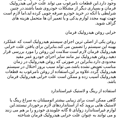
وجود دارد.این قطعات نامرغوب می تواند علت خرابی هیدرولیک
فرمان و بسیاری دیگر از مشکلات خودروی شما باشند.در چنین
شرایطی با آنکه در خرید خودرو صرفه جویی کرده اید،اما لازم است
جهت تهیه مجدد لوازم یدکی و یا تعمیر آن ها متحمل هزینه های
گزاف شوید.
خرابی روغن هیدرولیک فرمان
روغن یکی از اصلی ترین اجزای سیستم هیدرولیک است که عملکرد
بهینه این سیستم را تضمین می کند.بنابراین برای یافتن علت خرابی
هیدرولیک فرمان لازم است سلامت این روغن را مورد بررسی قرار
دهید.روغن هیدرولیک نیز مانند سایر اجزای خودرو عمر مفید
محدودی دارد.بنابراین در صورتی که روغن هیدرولیک در زمان
مناسب تعویض نشده باشد،می تواند سبب بروز اختلال در سیستم
هیدرولیک گردد.علاوه بر این،استفاده از روغن نامرغوب به قطعات
هیدرولیک آسیب زده و ممکن است علت خرابی هیدرولیک فرمان
باشد.
استفاده از رینگ و لاستیک غیراستاندارد
گاهی ممکن است برای زیبایی بیشتر اتومبیلتان به سراغ رینگ یا
لاستیک هایی بروید که از استانداردهای لازم برخوردار نیستند.این
لوازم غیراستاندارد زوایای ۵ گانه جلوبندی خودرو را بر هم می زنند
و می توانند به عنوان علت خرابی هیدرولیک فرمان شناخته