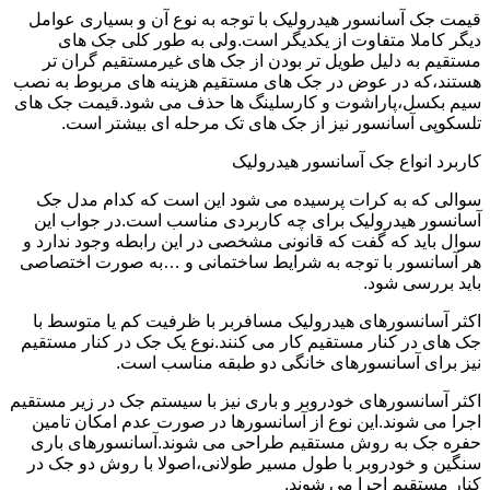
قیمت جک آسانسور هیدرولیک با توجه به نوع آن و بسیاری عوامل
دیگر کاملا متفاوت از یکدیگر است.ولی به طور کلی جک های
مستقیم به دلیل طویل تر بودن از جک های غیرمستقیم گران تر
هستند،که در عوض در جک های مستقیم هزینه های مربوط به نصب
سیم بکسل،پاراشوت و کارسلینگ ها حذف می شود.قیمت جک های
تلسکوپی آسانسور نیز از جک های تک مرحله ای بیشتر است.
کاربرد انواع جک آسانسور هیدرولیک
سوالی که به کرات پرسیده می شود این است که کدام مدل جک
آسانسور هیدرولیک برای چه کاربردی مناسب است.در جواب این
سوال باید که گفت که قانونی مشخصی در این رابطه وجود ندارد و
هر آسانسور با توجه به شرایط ساختمانی و …به صورت اختصاصی
باید بررسی شود.
اکثر آسانسورهای هیدرولیک مسافربر با ظرفیت کم یا متوسط با
جک های در کنار مستقیم کار می کنند.نوع یک جک در کنار مستقیم
نیز برای آسانسورهای خانگی دو طبقه مناسب است.
اکثر آسانسورهای خودروبر و باری نیز با سیستم جک در زیر مستقیم
اجرا می شوند.این نوع از آسانسورها در صورت عدم امکان تامین
حفره جک به روش مستقیم طراحی می شوند.آسانسورهای باری
سنگین و خودروبر با طول مسیر طولانی،اصولا با روش دو جک در
کنار مستقیم اجرا می شوند.