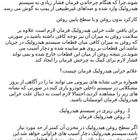
شوند.چرا که هنگام چرخاندن فرمان فشار زیادی به سیستم
هیدرولیک وارد شده و صداهای غیرطبیعی از پمپ به گوش می رسد.
کارکرد بدون روغن و یا سطح پایین روغن
برای یافتن علت خرابی هیدرولیک فرمان لازم است علاوه بر
سلامت روغن به میزان آن نیز توجه کافی داشته باشید.در صورتی
که روغن به میزان کافی میان قطعات سیستم هیدرولیک در جریان
نباشد،این قطعات بر روی هم ساییده شده و دچار آسیب می
شوند.در نتیجه روغن از میان این قطعات خارج شده و نمی تواند
فشار لازم برای کمک به چرخش فرمان را ایجاد کند.
علائم خرابی هیدرولیک فرمان چیست؟
همواره برخی نشانه های بیرونی می توانند ما را در آگاهی از بروز
مشکلاتی در سیستم داخلی خودرو یاری کنند.در صورتی که نشانه
های زیر را مشاهده کردید،احتمالا لازم است به دنبال علت خرابی
هیدرولیک فرمان اتومبیلتان باشید.
روغن ریزی در سیستم هیدرولیک
روغن هیدرولیک فرمان
اگر سطح روغن هیدرولیک در مخزن آن کمتر از حد مورد نیاز
باشد،سیستم هیدرولیک دچار آسیب های فراوانی خواهد شد.این
کمبود روغن می تواند ناشی از روغن ریزی از قطعات زیر باشد: