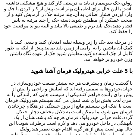
روغن،جک سوسماری باید به درستی کار کند و هیچ مشکلی نداشته
باشد؛ با این حال برای اطمینان بهتر است پیش از کار کردن با جک و
وارد آوردن فشار اضافی به آن،چند مرتبه جک را آزمایش کنید و از
صحت عملکرد آن مطمئن شوید.دسته جک را چند مرتبه به پایین
فشار دهید،جک باید نرم و طبیعی بالا بیاید و البته بتواند موقعیت خود
را حفظ کند.
در مرحله بعد جک را زیر وسیله نقلیه امتحان کنید و سعی کنید با
کمک آن ماشین را به آرامی از زمین بلند نمایید.پیش از آنکه به طور
کامل از جک استفاده کنید،مطمئن شوید جک از عهده نگاه داشتن
وزن خودرو بر خواهد آمد.
با 5 علت خرابی هیدرولیک فرمان آشنا شوید
با گذشت زمان و پیشرفت هر چه بیشتر صنعت خودروسازی در
جهان،خودروها به سمتی رفته اند که آسایش و راحتی را بیش از
پیش برای راننده فراهم کنند.یکی از سیستم هایی که رانندگی را به
امری لذت بخش برای شما تبدیل می کند،سیستم هیدرولیک فرمان
است.با اینکه این سیستم مانع از بروز خستگی در هنگام چرخاندن
فرمان می شود،اما ممکن است به دلایل مختلف دچار اختلال
گردد.علت خرابی هیدرولیک فرمان هرچه که باشد،نشان از یک
نابهینگی در داخل خودرو می دهد و لازم است برطرف شود.با این
حال بهتر است پیش از هر گونه اقدام جهت تعمیر هیدرولیک
فرمان،با این علل آشنا شوید.در این مطلب قصد داریم به 5 علت