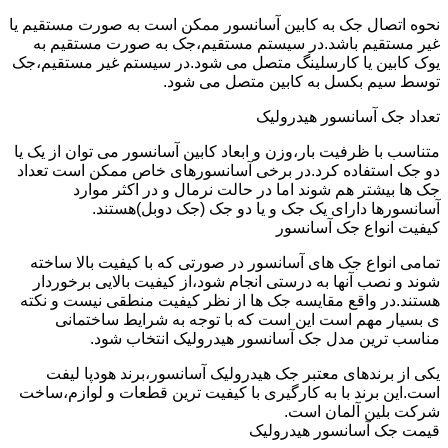
نحوه اتصال جک به کابین آسانسور ممکن است به صورت مستقیم یا
غیر مستقیم باشد.در سیستم مستقیم،جک به صورت مستقیم به
یوک کابین یا کارسلینگ متصل می شود.در سیستم غیر مستقیم،جک
توسط سیم بکسل به کابین متصل می شود.
تعداد جک آسانسور هیدرولیک
متناسب با ظرفیت بار،وزن و ابعاد کابین آسانسور می توان از یک یا
دو جک استفاده کرد.در برخی آسانسورهای خاص ممکن است تعداد
جک ها بیشتر هم شوند اما در حالت نرمال و در اکثر موارد
آسانسورها دارای یک جک و یا دو جک (جک دوبل)هستند.
کیفیت انواع جک آسانسور
تمامی انواع جک های آسانسور در صورتی که با کیفیت بالا ساخته
شوند و نصب آنها به درستی انجام شود،از کیفیت بالایی برخوردار
هستند.در واقع مقایسه جک ها از نظر کیفیت منطقی نیست و نکته
ی بسیار مهم است این است که با توجه به شرایط ساختمانی
مناسب ترین مدل جک آسانسور هیدرولیک انتخاب شود.
یکی از برندهای معتبر جک هیدرولیک آسانسور،برند هودپا لیفت
است.این برند با به کارگیری با کیفیت ترین قطعات و لوازم،ساخت
شرکت بلین آلمان است.
قیمت جک آسانسور هیدرولیک