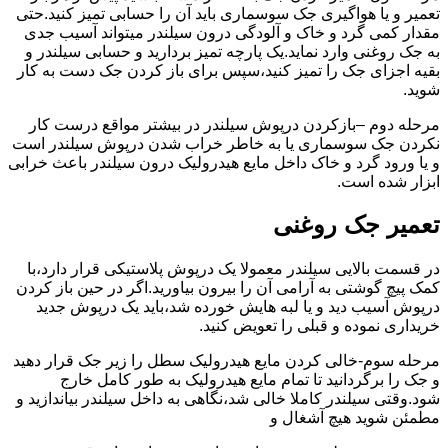
تعمیر و یا هواگیری جک سوسماری باید آن را حسابی تمیز کنید.حتی
مقدار کمی گرد و خاک و آلودگی درون سیلندر میتواند آسیب جدی
به جک روغنی وارد نماید.یک پارچه تمیز بردارید و حسابی سیلندر و
بقیه اجزای جک را تمیز کنید،سپس برای باز کردن جک دست به کار
شوید.
مرحله دوم –بازکردن درپوش سیلندر در بیشتر مواقع درست کار
نکردن جک سوسماری یا به خاطر خراب شدن درپوش سیلندر است
و یا ورود گرد و خاک داخل مایع هیدرولیک درون سیلندر باعث خرابی
ابزار شده است.
تعمیر جک روغنی
در قسمت بالایی سیلندر معمولا یک درپوش پلاستیکی قرار دارد،با
کمک پیچ گوشتی به آرامی آن را بیرون بیاورید.اگر در حین باز کردن
درپوش آسیب دید و یا لبه هایش خورده شد،باید یک درپوش جدید
خریداری نموده و قبلی را تعویض کنید.
مرحله سوم-خالی کردن مایع هیدرولیک سطل را زیر جک قرار دهید
و جک را برگردانید تا تمام مایع هیدرولیک به طور کامل خارج
شود.وقتی سیلندر کاملا خالی شد،نگاهی به داخل سیلندر بیاندازید و
مطمئن شوید هیچ آشغال و