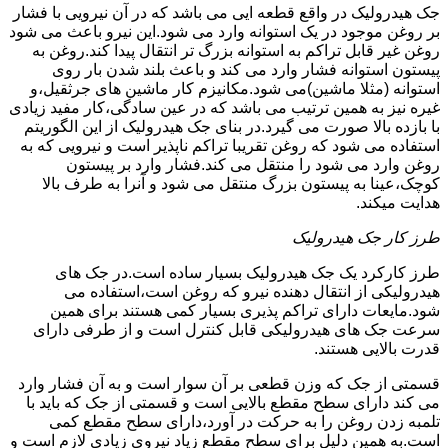
جک هیدرولیک در واقع قطعه ایی می باشد که در آن نیرویی با فشار
بر روغن موجود در یک استوانه وارد می شود.این نیرو باعث می شود
روغن غیر قابل تراکم به استوانه بزرگ تر انتقال پیدا کند.روغن به
پیستون استوانه فشار وارد می کند و باعث بلند شدن بار روی
استوانه (مثلا ماشین)می شود.مکانیزم کار ماشین های جرثقیل،و
غیره نیز به همین ترتیب می باشد که در عین سادگی،کار مفید زیادی
با بازده بالا صورت می گیرد.در بنای جک هیدرولیک از این الگوریتم
استفاده می شود که روغن تقریبا تراکم ناپذیر است و نیرویی که به
روغن وارد می شود را منتقل می کند.فشار وارد بر پیستون
کوچک،عینا به پیستون بزرگ منتقل می شود و آنرا به طرف بالا
هدایت میکند.
طرز کار جک هیدرولیک
طرز کارکرد یک جک هیدرولیک بسیار ساده است.در جک های
هیدرولیکی از انتقال دهنده نیرو که روغن است،استفاده می
شود.مایعات دارای تراکم پذیری بسیار کمی هستند برای همین
سرعت جک های هیدرولیکی قابل کنترل است و از طرفی دارای
قدرت بالایی هستند.
قسمتی از جک که وزن قطعی بر آن سوار است و به آن فشار وارد
می کند دارای سطح مقطع بالایی است و قسمتی از جک که باید با
تلمبه زدن روغن را به حرکت در آورد،دارای سطح مقطع کمی
است.به همین دلیل برای سطح مقطع زیاد نیروی زیادی لازم است و