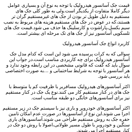
قیمت جک آسانسور هیدرولیک با توجه به نوع آن و بسیاری عوامل
دیگر کاملا متفاوت از یکدیگر است.ولی به طور کلی جک های
مستقیم به دلیل طویل تر بودن از جک های غیرمستقیم گران تر
هستند،که در عوض در جک های مستقیم هزینه های مربوط به نصب
سیم بکسل،پاراشوت و کارسلینگ ها حذف می شود.قیمت جک های
تلسکوپی آسانسور نیز از جک های تک مرحله ای بیشتر است.
کاربرد انواع جک آسانسور هیدرولیک
سوالی که به کرات پرسیده می شود این است که کدام مدل جک
آسانسور هیدرولیک برای چه کاربردی مناسب است.در جواب این
سوال باید که گفت که قانونی مشخصی در این رابطه وجود ندارد و
هر آسانسور با توجه به شرایط ساختمانی و …به صورت اختصاصی
باید بررسی شود.
اکثر آسانسورهای هیدرولیک مسافربر با ظرفیت کم یا متوسط با
جک های در کنار مستقیم کار می کنند.نوع یک جک در کنار مستقیم
نیز برای آسانسورهای خانگی دو طبقه مناسب است.
اکثر آسانسورهای خودروبر و باری نیز با سیستم جک در زیر مستقیم
اجرا می شوند.این نوع از آسانسورها در صورت عدم امکان تامین
حفره جک به روش مستقیم طراحی می شوند.آسانسورهای باری
سنگین و خودروبر با طول مسیر طولانی،اصولا با روش دو جک در
کنار مستقیم اجرا می شوند.