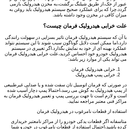
عبور از جک،از طریق شیلنگ برگشت،به مخزن هیدرولیک بازمی
گردد.چرا که برای عملکرد صحیح سیستم هیدرولیک باید روغن به
میزان کافی در مخزن وجود داشته باشد.
علت خرابی هیدرولیک فرمان چیست؟
با آن که سیستم هیدرولیک فرمان تاثیر بسزایی در سهولت رانندگی
دارد،اما ممکن است دلایل گوناگون سبب شوند تا این سیستم نتواند
عملکرد بهینه ای از خود به نمایش بگذارد.اگر تغییری در سیستم
هیدرولیک خودرو خود احساس کردید،علت خرابی هیدرولیک فرمان
می تواند یکی از موارد زیر باشد:
خرابی هیدرولیک فرمان
خرابی پمپ هیدرولیک
در صورتی که فرمان اتومبیل تان سفت شده و یا صدایی غیرطبیعی
از پمپ هیدرولیک به گوش می رسد،احتمالا پمپ دچار آسیب شده
است و لازم است تا جهت بررسی پمپ و تعمیر هیدرولیک فرمان به
مراکز فنی معتبر مراجعه نمایید.
استفاده از قطعات نامرغوب در هیدرولیک فرمان
متاسفانه اگر قطعات یدکی خودرو را از مراکز نامعتبر خریداری
کرده باشید،احتمال استفاده از قطعات نامرغوب در خودرو شما