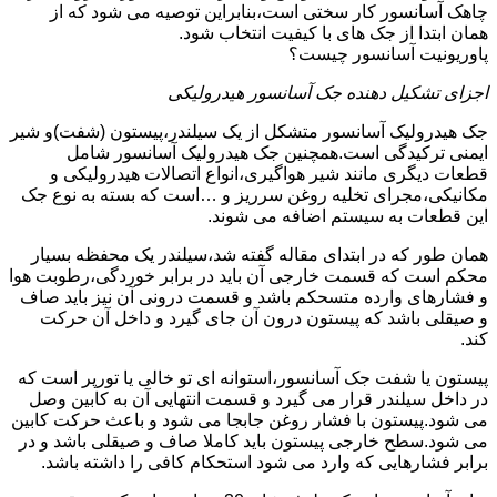
چاهک آسانسور کار سختی است،بنابراین توصیه می شود که از
همان ابتدا از جک های با کیفیت انتخاب شود.
پاوریونیت آسانسور چیست؟
اجزای تشکیل دهنده جک آسانسور هیدرولیکی
جک هیدرولیک آسانسور متشکل از یک سیلندر،پیستون (شفت)و شیر
ایمنی ترکیدگی است.همچنین جک هیدرولیک آسانسور شامل
قطعات دیگری مانند شیر هواگیری،انواع اتصالات هیدرولیکی و
مکانیکی،مجرای تخلیه روغن سرریز و …است که بسته به نوع جک
این قطعات به سیستم اضافه می شوند.
همان طور که در ابتدای مقاله گفته شد،سیلندر یک محفظه بسیار
محکم است که قسمت خارجی آن باید در برابر خوردگی،رطوبت هوا
و فشارهای وارده متسحکم باشد و قسمت درونی آن نیز باید صاف
و صیقلی باشد که پیستون درون آن جای گیرد و داخل آن حرکت
کند.
پیستون یا شفت جک آسانسور،استوانه ای تو خالی یا تورپر است که
در داخل سیلندر قرار می گیرد و قسمت انتهایی آن به کابین وصل
می شود.پیستون با فشار روغن جابجا می شود و باعث حرکت کابین
می شود.سطح خارجی پیستون باید کاملا صاف و صیقلی باشد و در
برابر فشارهایی که وارد می شود استحکام کافی را داشته باشد.