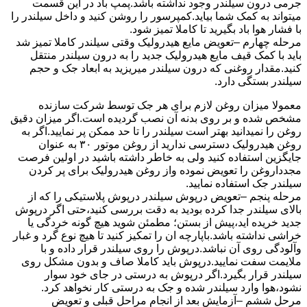
جرمی درون سیلندر وجود نداشته باشد.پمپ باد در این قسمت
میتواند به کمک شما بیاید.کمپرسور را روشن کنید و داخل سیلندر را
با فشار هوا باد بگیرید تا کاملا تمیز شود.
مرحله چهارم –تعویض مایع هیدرولیک وقتی سیلندر کاملا تمیز شد
باید با کمک قیف مایع هیدرولیک جدید را به درون سیلندر منتقل
کنید.مقدار روغنی که درون سیلندر میریزید به ابعاد جک و حجم
سیلندر بستگی دارد.
معمولا میزان روغن لازم برای هر جک توسط شرکت سازنده
مشخص شده و بر روی بدنه آن نصب گردیده است.اگر میزان دقیق
روغن را نمیدانید بهتر است سیلندر را تا حد ممکن پر نمایید.اگر به
روغن هیدرولیک دسترسی ندارید از روغن موتور ۳۰ به عنوان
جایگزین استفاده کنید ولی به خاطر داشته باشید در اولین فرصت
مجدداروغن را تعویض نموده واز روغن هیدرولیک برای پر کردن
سیلندر جک استفاده نمایید.
مرحله پنجم –تعویض درپوش سیلندر درپوش پلاستیکی را که از
بالای سیلندر جدا کرده بودید به دقت بررسی کنید،حتی اگر درپوش
جدید خریده اید،پیش از بستن؛ مطمئن شوید هیچ گونه خردگی یا
خراشی نداشته باشد.باپارچه ان را تمکیز کنید تا هیچ نوع گرد و غبار
وآلودگی روی آن نباشد.درپوش را روی سیلندر قرار داده و با
ملایمت سفت نمایید.درپوش باید کاملا صاف و بدون مشکل روی
سیلندر قرار بگیرد.اگر درپوش به درستی در جای خود سوار
نشود،هوا وارد سیلندر شده و جک به درستی کار نخواهد کرد.
مرحل ششم –آزمایش بعد از انجام مراحل قبلی و تعویض