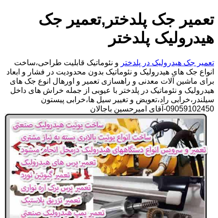
تعمیر جک پلدختر,تعمیر جک
هیدرولیک پلدختر
تعمیر جک هیدرولیک در پلدختر
و نئوماتیک قابلیت طراحی،ساخت
انواع جک های هیدرولیک و نئوماتیک بدون محدودیت در فشار و ابعاد
برای ماشین آلات معدنی و راهسازی تعمیر و اورهال انوع جک های
هیدرولیک و نئوماتیک در پلدختر با عیوبی از جمله خراش های داخل
سیلندر،خرابی راد،تعویض و تغییر سیل ها،خرابی پیستون
09059102450-آقای امیرحسین باجالان