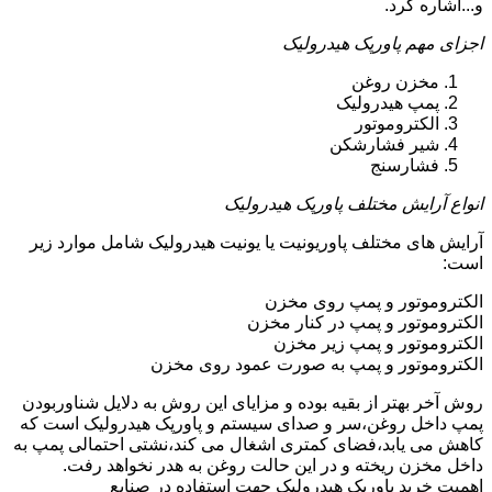
و...اشاره کرد.
اجزای مهم پاورپک هیدرولیک
مخزن روغن
پمپ هیدرولیک
الکتروموتور
شیر فشارشکن
فشارسنج
انواع آرایش مختلف پاورپک هیدرولیک
آرایش های مختلف پاوریونیت یا یونیت هیدرولیک شامل موارد زیر
است:
الکتروموتور و پمپ روی مخزن
الکتروموتور و پمپ در کنار مخزن
الکتروموتور و پمپ زیر مخزن
الکتروموتور و پمپ به صورت عمود روی مخزن
روش آخر بهتر از بقیه بوده و مزایای این روش به دلایل شناوربودن
پمپ داخل روغن،سر و صدای سیستم و پاورپک هیدرولیک است که
کاهش می یابد،فضای کمتری اشغال می کند،نشتی احتمالی پمپ به
داخل مخزن ریخته و در این حالت روغن به هدر نخواهد رفت.
اهمیت خرید پاورپک هیدرولیک جهت استفاده در صنایع