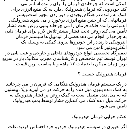
کمکی است که چرخاندن فرمان را برای راننده آسانتر می
کند.خودرویی که فرمان هیدرولیکی دارد به یک منبع انرژی برای
کمک به راننده در هنگام پیچیدن و دور زدن مجهز است.بیشتر
فرمانهایی که از چنین منبع انرژی برخوردار می شوند هیدرولیکی
اند.وقتی راننده فلکه فرمان را می چرخاند پمپی روغن تحت فشار
تأمین می کند روغن تحت فشار بیشتر تلاش لازم برای فرمان دادن
به چرخها را انجام می دهدبعضی از اتومبیل ها سیستم فرمان
الترونیکی دارند.در این خودروها نیروی کمکی به وسیله یک
الکتروموتور تأمین می شود.
تعمیرگاه تخصصی انواع خودروهای داخلی و خارجی و عیب یابی در
تهران توسط تیم متخصص و کارشناسان مجرب مکانیک یار در سریع
ترین زمان ممکن با ضمانت ۱۲ ماهه و با مناسب ترین قیمت
فرمان هیدرولیک چیست ؟
در یک سیستم فرمان هیدرولیک هنگامی که فرمان را می چرخانید
به کمک دنده پنیون میل دنده را به حرکت در می آورید و یک پیستون
که به میل دنده متصل است به کمک روغن پر فشار هیدرولیک به
حرکت میل دنده کمک می کند.این فشار توسط پمپ هیدرولیک
تامین می شود.
علائم خرابی فرمان هیدرولیک
اگر تغییری در سیستم هیدرولیک خودرو خود احساس کردید،علت