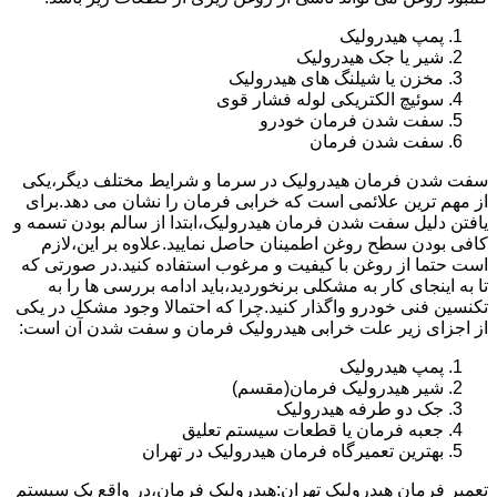
پمپ هیدرولیک
شیر یا جک هیدرولیک
مخزن یا شیلنگ های هیدرولیک
سوئیچ الکتریکی لوله فشار قوی
سفت شدن فرمان خودرو
سفت شدن فرمان
سفت شدن فرمان هیدرولیک در سرما و شرایط مختلف دیگر،یکی
از مهم ترین علائمی است که خرابی فرمان را نشان می دهد.برای
یافتن دلیل سفت شدن فرمان هیدرولیک،ابتدا از سالم بودن تسمه و
کافی بودن سطح روغن اطمینان حاصل نمایید.علاوه بر این،لازم
است حتما از روغن با کیفیت و مرغوب استفاده کنید.در صورتی که
تا به اینجای کار به مشکلی برنخوردید،باید ادامه بررسی ها را به
تکنسین فنی خودرو واگذار کنید.چرا که احتمالا وجود مشکل در یکی
از اجزای زیر علت خرابی هیدرولیک فرمان و سفت شدن آن است:
پمپ هیدرولیک
شیر هیدرولیک فرمان(مقسم)
جک دو طرفه هیدرولیک
جعبه فرمان یا قطعات سیستم تعلیق
بهترین تعمیرگاه فرمان هیدرولیک در تهران
تعمیر فرمان هیدرولیک تهران:هیدرولیک فرمان،در واقع یک سیستم