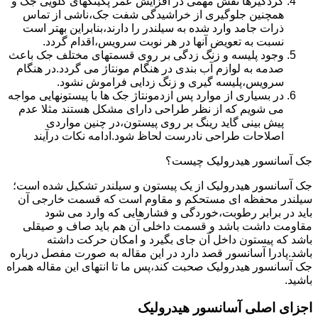
گردگیرها نقش مهمی در افزایش عمر پکینکهای گلویی جک و
همچنین جلوگیری از خراشیدگی شفت جک،ناشی از تماس
ذرات جامد وارد شده به سیلندر را دارند،بنابراین بهتر است
نسبت به تعویض آنها در هر نوبت سرویس،اقدام گردد.
وجود پلیسه و زنگ زدگی بر روی قسمتهای مختلف جک باعث
صدمه به لوازم آب بندی در هنگام مونتاژ می گردد.در هنگام
سرویس،پلیسه گیری و زنگ زدایی فراموش نشود.
در بسیاری از موارد پس ازدمونتاژ جک ها با پیستونهایی مواجه
می شویم که از نظر طراحی دارای مشکل هستند مثلا عدم
پیش بینی گاید رینگ بر روی پیستون،در چنین مواردی
اصلاحات طراحی نادرست لحاظ شود.ادامه نکات درآیند
جک آسانسور هیدرولیک چیست؟
جک آسانسور هیدرولیک از یک پیستون و سیلندر تشکیل شده است؛
سیلندر محفظه ای مستحکم و مقاوم است که قسمت خارجی آن
باید در برابر رطوبت،خوردگی و فشارهایی که وارد می شود
مقاومت داشت باشد و قسمت داخلی آن هم باید صاف و صیقلی
باشد که پیستون داخل آن جای بگیرد و امکان حرکت داشته
باشد.پادرا آسانسور قصد دارد در این مقاله به صورت مفصل درباره
جک آسانسور هیدرولیک صحبت کند،پس ما تا انتهای این مقاله همراه
باشید.
اجزای اصلی آسانسور هیدرولیک