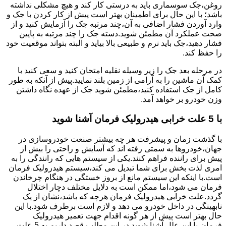
روغن،جک سوسماری باید به درستی کار کند و هیچ مشکلی نداشته
باشد؛ با این حال برای اطمینان بهتر است پیش از کار کردن با جک و
وارد آوردن فشار اضافی به آن،چند مرتبه جک را آزمایش کنید و از
صحت عملکرد آن مطمئن شوید.دسته جک را چند مرتبه به پایین
فشار دهید،جک باید نرم و طبیعی بالا بیاید و البته بتواند موقعیت خود
را حفظ کند.
در مرحله بعد جک را زیر وسیله نقلیه امتحان کنید و سعی کنید با
کمک آن ماشین را به آرامی از زمین بلند نمایید.پیش از آنکه به طور
کامل از جک استفاده کنید،مطمئن شوید جک از عهده نگاه داشتن
وزن خودرو بر خواهد آمد.
با 5 علت خرابی هیدرولیک فرمان آشنا شوید
با گذشت زمان و پیشرفت هر چه بیشتر صنعت خودروسازی در
جهان،خودروها به سمتی رفته اند که آسایش و راحتی را بیش از
پیش برای راننده فراهم کنند.یکی از سیستم هایی که رانندگی را به
امری لذت بخش برای شما تبدیل می کند،سیستم هیدرولیک فرمان
است.با اینکه این سیستم مانع از بروز خستگی در هنگام چرخاندن
فرمان می شود،اما ممکن است به دلایل مختلف دچار اختلال
گردد.علت خرابی هیدرولیک فرمان هرچه که باشد،نشان از یک
نابهینگی در داخل خودرو می دهد و لازم است برطرف شود.با این
حال بهتر است پیش از هر گونه اقدام جهت تعمیر هیدرولیک
فرمان،با این علل آشنا شوید.در این مطلب قصد داریم به 5 علت