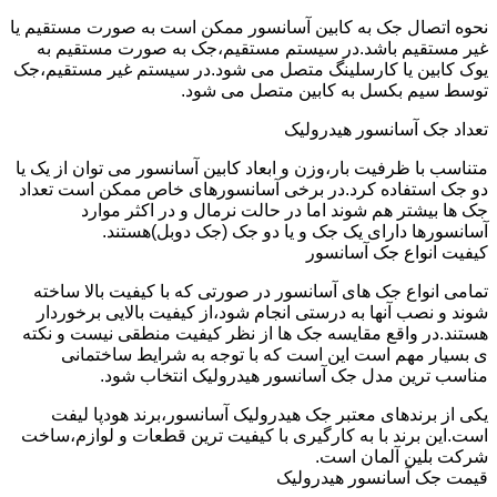
نحوه اتصال جک به کابین آسانسور ممکن است به صورت مستقیم یا
غیر مستقیم باشد.در سیستم مستقیم،جک به صورت مستقیم به
یوک کابین یا کارسلینگ متصل می شود.در سیستم غیر مستقیم،جک
توسط سیم بکسل به کابین متصل می شود.
تعداد جک آسانسور هیدرولیک
متناسب با ظرفیت بار،وزن و ابعاد کابین آسانسور می توان از یک یا
دو جک استفاده کرد.در برخی آسانسورهای خاص ممکن است تعداد
جک ها بیشتر هم شوند اما در حالت نرمال و در اکثر موارد
آسانسورها دارای یک جک و یا دو جک (جک دوبل)هستند.
کیفیت انواع جک آسانسور
تمامی انواع جک های آسانسور در صورتی که با کیفیت بالا ساخته
شوند و نصب آنها به درستی انجام شود،از کیفیت بالایی برخوردار
هستند.در واقع مقایسه جک ها از نظر کیفیت منطقی نیست و نکته
ی بسیار مهم است این است که با توجه به شرایط ساختمانی
مناسب ترین مدل جک آسانسور هیدرولیک انتخاب شود.
یکی از برندهای معتبر جک هیدرولیک آسانسور،برند هودپا لیفت
است.این برند با به کارگیری با کیفیت ترین قطعات و لوازم،ساخت
شرکت بلین آلمان است.
قیمت جک آسانسور هیدرولیک