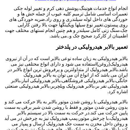
انجام انواع خدمات هونینگ،پوشش دهی کرم و تغییر لوله جکی
تعمیرات اساسی شامل ترمیم کلیه عیوب از جمله خش ها و
خوردگی های داخل لوله سیلندری و روی راد.ضربه خوردگی های
روی پیستون.تغییر نوع سیلها وپکینگها جهت بالا رفتن کارایی
جک،سنگ زنی کامل سیلندر و هم چنین انجام تستهای مختلف جهت
اطمینان از کارکرد صحیح جک و..می باشد.
تعمیر بالابر هیدرولیکی در پلدختر
بالابر هیدرولیکی به زبان ساده نوعی بالابر است که در آن از نیروی
هیدرولیک(روغن)استفاده می شود و دارای انواع مختلفی نیز می
باشد.بالابر هیدرولیک از متداولترین و پرفروش ترین انواع بالابر در
ایران می باشد که از انواع آن می توان به بالابر هیدرولیک
خانگی،بالابر هیدرولیکی فروشگاهی،بالابر هیدرولیکی انبار،بالابر
هیدرولیکی نفر بر،بالابر هیدرولیک ویلچربر،بالابر هیدرولیکی صنعتی
اشاره کرد.
بالابر هیدرولیکی با روشن شدن موتور بالابر به بالا حرکت می کند و
بدون روشن شدن موتور و فقط با روشن شدن شیر برقی به سمت
پایین حرکت می کند.در حرکت به سمت بالا در سیستم بالابر
هیدرولیک،با چرخش موتور،پمپ هیدرولیک نیز به چرخش در می آید
و روغن داخل مخزن به سمت جک هیدرولیک ارسال و پمپاز می
کند.با بالا رفتن جک هیدورلیک بالابر های هیدرولیک نیز به حرکت در