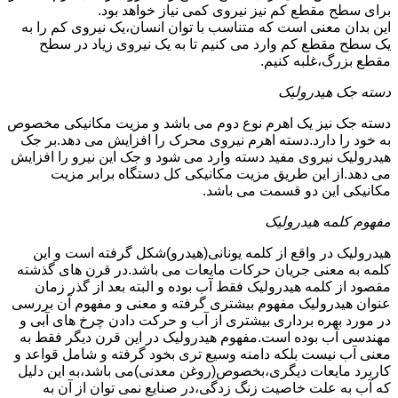
برای سطح مقطع کم نیز نیروی کمی نیاز خواهد بود.
این بدان معنی است که متناسب با توان انسان،یک نیروی کم را به
یک سطح مقطع کم وارد می کنیم تا به یک نیروی زیاد در سطح
مقطع بزرگ،غلبه کنیم.
دسته جک هیدرولیک
دسته جک نیز یک اهرم نوع دوم می باشد و مزیت مکانیکی مخصوص
به خود را دارد.دسته اهرم نیروی محرک را افزایش می دهد.بر جک
هیدرولیک نیروی مفید دسته وارد می شود و جک این نیرو را افزایش
می دهد.از این طریق مزیت مکانیکی کل دستگاه برابر مزیت
مکانیکی این دو قسمت می باشد.
مفهوم کلمه هیدرولیک
هیدرولیک در واقع از کلمه یونانی(هیدرو)شکل گرفته است و این
کلمه به معنی جریان حرکات مایعات می باشد.در قرن های گذشته
مقصود از کلمه هیدرولیک فقط آب بوده و البته بعد از گذر زمان
عنوان هیدرولیک مفهوم بیشتری گرفته و معنی و مفهوم آن بررسی
در مورد بهره برداری بیشتری از آب و حرکت دادن چرخ های آبی و
مهندسی آب بوده است.مفهوم هیدرولیک در این قرن دیگر فقط به
معنی آب نیست بلکه دامنه وسیع تری بخود گرفته و شامل قواعد و
کاربرد مایعات دیگری،بخصوص(روغن معدنی)می باشد،به این دلیل
که آب به علت خاصیت زنگ زدگی،در صنایع نمی توان از آن به