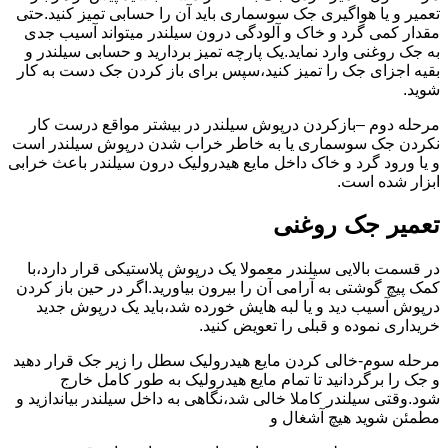
تعمیر و یا هواگیری جک سوسماری باید آن را حسابی تمیز کنید.حتی
مقدار کمی گرد و خاک و آلودگی درون سیلندر میتواند آسیب جدی
به جک روغنی وارد نماید.یک پارچه تمیز بردارید و حسابی سیلندر و
بقیه اجزای جک را تمیز کنید،سپس برای باز کردن جک دست به کار
شوید.
مرحله دوم –بازکردن درپوش سیلندر در بیشتر مواقع درست کار
نکردن جک سوسماری یا به خاطر خراب شدن درپوش سیلندر است
و یا ورود گرد و خاک داخل مایع هیدرولیک درون سیلندر باعث خرابی
ابزار شده است.
تعمیر جک روغنی
در قسمت بالایی سیلندر معمولا یک درپوش پلاستیکی قرار دارد،با
کمک پیچ گوشتی به آرامی آن را بیرون بیاورید.اگر در حین باز کردن
درپوش آسیب دید و یا لبه هایش خورده شد،باید یک درپوش جدید
خریداری نموده و قبلی را تعویض کنید.
مرحله سوم-خالی کردن مایع هیدرولیک سطل را زیر جک قرار دهید
و جک را برگردانید تا تمام مایع هیدرولیک به طور کامل خارج
شود.وقتی سیلندر کاملا خالی شد،نگاهی به داخل سیلندر بیاندازید و
مطمئن شوید هیچ آشغال و