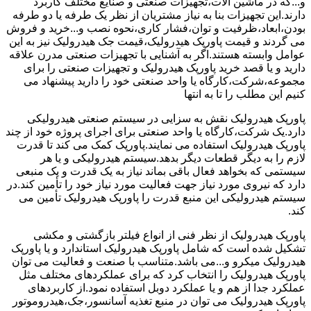
و...که در ماشین آلات،تجهیزات صنعتی و صنایع مختلف کاربرد
دارند.این تجهیزات بنا به نیاز مشتریان از نظر یک طرفه یا دو طرفه
بودن،ابعاد،ظرفیت و توان،فشار کاری،نحوه نصب و...خرید و فروش
می گردند و قیمت پاورپک هیدرولیک،قیمت جک هیدرولیک نیز به این
عوامل وابسته هستند.اگر به آشنایی با تجهیزات صنعتی مدرن علاقه
دارید و یا قصد خرید پاورپک هیدرولیک و تجهیزات صنعتی را برای
مجموعه،شرکت،کارگاه یا واحد صنعتی خود را دارید پیشنهاد می
کنیم این مطلب را تا به انتها
پاورپک هیدرولیک نقش به سزایی در سیستم صنعتی هیدرولیکی
دارد.یک شرکت،کارگاه یا واحد صنعتی برای اجرای پروژه خود از چند
پاورپک هیدرولیک استفاده می نمایند.پاورپک کمک می کند تا قدرت
لازم را به دیگر قطعات دیگر بدهد.سیستم هیدرولیکی و یا هر
سیستمی که بخواهد فعال باقی بماند نیاز به یک قدرت و یک منبعی
دارد که نیروی مورد نیاز جهت فعالیت مورد نیاز خود را تأمین کند.در
سیستم هیدرولیکی این منبع قدرت را پاورپک هیدرولیک تأمین می
کند.
پاورپک هیدرولیک از نظر فنی از انواع فیلتر بازگشتی و مکشی
تشکیل شده است که شامل پاورپک هیدرولیک استاندارد و یا پاورپک
هیدرولیک میکرو و...می باشد.متناسب با صنعت و فعالیت می توان
پاورپک هیدرولیک را انتخاب کرد که برای عملکردهای مختلف مثل
عملکرد جدا از هم و یا عملکرد دوبل استفاده نمود.از کاربردهای
پاورپک هیدرولیک می توان در منبع تغذیه آسانسور،جک،هیدروموتور