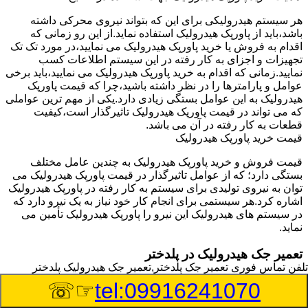
هر سیستم هیدرولیکی برای این که بتواند نیروی محرکی داشته
باشد،باید از پاورپک هیدرولیک استفاده نماید.از این رو زمانی که
اقدام به فروش یا خرید پاورپک هیدرولیک می نمایید،در مورد تک تک
تجهیزات و اجزای به کار رفته در این سیستم اطلاعات کسب
نمایید.زمانی که اقدام به خرید پاورپک هیدرولیک می نمایید،باید برخی
عوامل و پارامترها را در نظر داشته باشید،چرا که قیمت پاورپک
هیدرولیک به این عوامل بستگی زیادی دارد.یکی از مهم ترین عواملی
که می تواند در قیمت پاورپک هیدرولیک تاثیرگذار است،کیفیت
قطعات به کار رفته در آن می باشد.
قیمت خرید پاورپک هیدرولیک
قیمت فروش و خرید پاورپک هیدرولیک به چندین عامل مختلف
بستگی دارد؛ که از عوامل تاثیرگذار در قیمت پاورپک هیدرولیک می
توان به نیروی تولیدی برای سیستم به کار رفته در پاورپک هیدرولیک
اشاره کرد.هر سیستمی برای انجام کار خود نیاز به یک نیرو دارد که
در سیستم های هیدرولیک این نیرو را پاورپک هیدرولیک تأمین می
نماید.
تعمیر جک هیدرولیک در پلدختر
تلفن تماس فوری
تعمیر جک پلدختر,تعمیر جک هیدرولیک پلدختر
وسیله‎ای که با عملکرد خود موجب بلند شدن اهرم و یا وزن سنگین
☞☏
tel:09916241070
در یک قسمت می گردد را جک هیدرولیک می نامند.جک هیدرولیک
نیاز به برق داشته و در بعضی مواقع با استفاده از روغن کار می