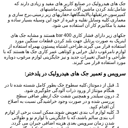
جک های هیدرولیک در صنایع کاربر های مفید و زیادی دارند که
شامل:بلند کردن ماشین آلات سنگین،ماشینهای
کمپرسور،جرثقیلها،پالایشگاهها،حفاریهای زیر زمینی،برج سازی و
معماری،کلیه وسایل نقلیه و غیره از خود این وسیله بسیار ساده و
مفید یا مکانیزم کار آن استفاده می شود.
جکهای زیر دارای فشار کاری 400 bar هستند و مشابه جک های
اینرپک به صورت پرتابل جهت بلند کردن قطعات سنگین مورد
استفاده قرار می گیرند.طراحی اشتباه پیستون بهمراه استفاده از
لوازم نامرغوب دلیل خرابی و کوتاهی عمر کاری جک ها هستند که با
طراحی و اعمال تغییرات جدید و نیز جایگزینی لوازم مرغوب دوباره
مورد استفاده قرار می گیرند.
سرویس و تعمیر جک های هیدرولیک در پلدختر
:
قبل از دمونتاژ،کلیه سطوح جک بطور کامل شسته شده تا در
هنگام مونتاژ از ورود ذرات آلودگی جلوگیری شود.
درون سیلندر و همچنین شفت جک ازنظر صافی سطح
بررسی شده و در صورت وجود خراشیدگی نسبت به اصلاح
آن اقدام کنید.
کلیه لوازم آب بندی تعویض شوند.ممکن است برخی از لوازم
آب بندی سالم باشند،که با جایگزینی با لوازم نو و طولانی
شدن زمان سرویس بعدی هزینه اضافی جبران می گردد.