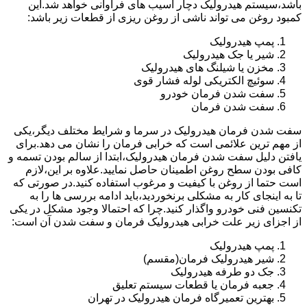
باشد،سیستم هیدرولیک دچار آسیب های فراوانی خواهد شد.این
کمبود روغن می تواند ناشی از روغن ریزی از قطعات زیر باشد:
پمپ هیدرولیک
شیر یا جک هیدرولیک
مخزن یا شیلنگ های هیدرولیک
سوئیچ الکتریکی لوله فشار قوی
سفت شدن فرمان خودرو
سفت شدن فرمان
سفت شدن فرمان هیدرولیک در سرما و شرایط مختلف دیگر،یکی
از مهم ترین علائمی است که خرابی فرمان را نشان می دهد.برای
یافتن دلیل سفت شدن فرمان هیدرولیک،ابتدا از سالم بودن تسمه و
کافی بودن سطح روغن اطمینان حاصل نمایید.علاوه بر این،لازم
است حتما از روغن با کیفیت و مرغوب استفاده کنید.در صورتی که
تا به اینجای کار به مشکلی برنخوردید،باید ادامه بررسی ها را به
تکنسین فنی خودرو واگذار کنید.چرا که احتمالا وجود مشکل در یکی
از اجزای زیر علت خرابی هیدرولیک فرمان و سفت شدن آن است:
پمپ هیدرولیک
شیر هیدرولیک فرمان(مقسم)
جک دو طرفه هیدرولیک
جعبه فرمان یا قطعات سیستم تعلیق
بهترین تعمیرگاه فرمان هیدرولیک در تهران