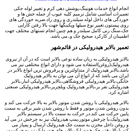
انجام انواع خدمات هونینگ،پوشش دهی کرم و تغییر لوله جکی
تعمیرات اساسی شامل ترمیم کلیه عیوب از جمله خش ها و
خوردگی های داخل لوله سیلندری و روی راد.ضربه خوردگی های
روی پیستون.تغییر نوع سیلها وپکینگها جهت بالا رفتن کارایی
جک،سنگ زنی کامل سیلندر و هم چنین انجام تستهای مختلف جهت
اطمینان از کارکرد صحیح جک و..می باشد.
تعمیر بالابر هیدرولیکی در قائم‌شهر
بالابر هیدرولیکی به زبان ساده نوعی بالابر است که در آن از نیروی
هیدرولیک(روغن)استفاده می شود و دارای انواع مختلفی نیز می
باشد.بالابر هیدرولیک از متداولترین و پرفروش ترین انواع بالابر در
ایران می باشد که از انواع آن می توان به بالابر هیدرولیک
خانگی،بالابر هیدرولیکی فروشگاهی،بالابر هیدرولیکی انبار،بالابر
هیدرولیکی نفر بر،بالابر هیدرولیک ویلچربر،بالابر هیدرولیکی صنعتی
اشاره کرد.
بالابر هیدرولیکی با روشن شدن موتور بالابر به بالا حرکت می کند و
بدون روشن شدن موتور و فقط با روشن شدن شیر برقی به سمت
پایین حرکت می کند.در حرکت به سمت بالا در سیستم بالابر
هیدرولیک،با چرخش موتور،پمپ هیدرولیک نیز به چرخش در می آید
و روغن داخل مخزن به سمت جک هیدرولیک ارسال و پمپاز می
کند.با بالا رفتن جک هیدورلیک بالابر های هیدرولیک نیز به حرکت در