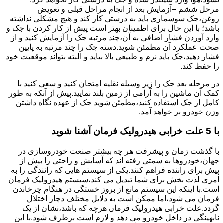
مرحل ششم –آزمایش بعد از انجام مراحل قبلی و تعویض
روغن،جک سوسماری باید به درستی کار کند و هیچ مشکلی نداشته
باشد؛ با این حال برای اطمینان بهتر است پیش از کار کردن با جک و
وارد آوردن فشار اضافی به آن،چند مرتبه جک را آزمایش کنید و از
صحت عملکرد آن مطمئن شوید.دسته جک را چند مرتبه به پایین
فشار دهید،جک باید نرم و طبیعی بالا بیاید و البته بتواند موقعیت خود
را حفظ کند.
در مرحله بعد جک را زیر وسیله نقلیه امتحان کنید و سعی کنید با
کمک آن ماشین را به آرامی از زمین بلند نمایید.پیش از آنکه به طور
کامل از جک استفاده کنید،مطمئن شوید جک از عهده نگاه داشتن
وزن خودرو بر خواهد آمد.
با 5 علت خرابی هیدرولیک فرمان آشنا شوید
با گذشت زمان و پیشرفت هر چه بیشتر صنعت خودروسازی در
جهان،خودروها به سمتی رفته اند که آسایش و راحتی را بیش از
پیش برای راننده فراهم کنند.یکی از سیستم هایی که رانندگی را به
امری لذت بخش برای شما تبدیل می کند،سیستم هیدرولیک فرمان
است.با اینکه این سیستم مانع از بروز خستگی در هنگام چرخاندن
فرمان می شود،اما ممکن است به دلایل مختلف دچار اختلال
گردد.علت خرابی هیدرولیک فرمان هرچه که باشد،نشان از یک
نابهینگی در داخل خودرو می دهد و لازم است برطرف شود.با این