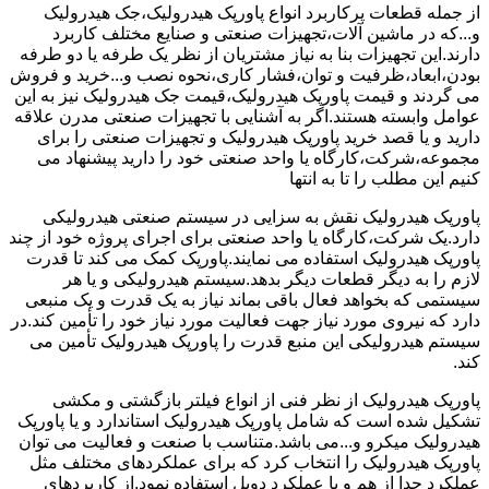
از جمله قطعات پرکاربرد انواع پاورپک هیدرولیک،جک هیدرولیک
و...که در ماشین آلات،تجهیزات صنعتی و صنایع مختلف کاربرد
دارند.این تجهیزات بنا به نیاز مشتریان از نظر یک طرفه یا دو طرفه
بودن،ابعاد،ظرفیت و توان،فشار کاری،نحوه نصب و...خرید و فروش
می گردند و قیمت پاورپک هیدرولیک،قیمت جک هیدرولیک نیز به این
عوامل وابسته هستند.اگر به آشنایی با تجهیزات صنعتی مدرن علاقه
دارید و یا قصد خرید پاورپک هیدرولیک و تجهیزات صنعتی را برای
مجموعه،شرکت،کارگاه یا واحد صنعتی خود را دارید پیشنهاد می
کنیم این مطلب را تا به انتها
پاورپک هیدرولیک نقش به سزایی در سیستم صنعتی هیدرولیکی
دارد.یک شرکت،کارگاه یا واحد صنعتی برای اجرای پروژه خود از چند
پاورپک هیدرولیک استفاده می نمایند.پاورپک کمک می کند تا قدرت
لازم را به دیگر قطعات دیگر بدهد.سیستم هیدرولیکی و یا هر
سیستمی که بخواهد فعال باقی بماند نیاز به یک قدرت و یک منبعی
دارد که نیروی مورد نیاز جهت فعالیت مورد نیاز خود را تأمین کند.در
سیستم هیدرولیکی این منبع قدرت را پاورپک هیدرولیک تأمین می
کند.
پاورپک هیدرولیک از نظر فنی از انواع فیلتر بازگشتی و مکشی
تشکیل شده است که شامل پاورپک هیدرولیک استاندارد و یا پاورپک
هیدرولیک میکرو و...می باشد.متناسب با صنعت و فعالیت می توان
پاورپک هیدرولیک را انتخاب کرد که برای عملکردهای مختلف مثل
عملکرد جدا از هم و یا عملکرد دوبل استفاده نمود.از کاربردهای