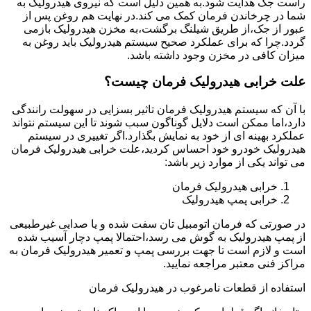
راست جک هدایت شود.به همین دلیل است که نیروی هیدرولیک به
شما در چرخاندن فرمان کمک می کند.در نهایت هم روغن پس از
عبور از جک،از طریق شیلنگ برگشت،به مخزن هیدرولیک بازمی
گردد.چرا که برای عملکرد صحیح سیستم هیدرولیک باید روغن به
میزان کافی در مخزن وجود داشته باشد.
علت خرابی هیدرولیک فرمان چیست؟
با آن که سیستم هیدرولیک فرمان تاثیر بسزایی در سهولت رانندگی
دارد،اما ممکن است دلایل گوناگون سبب شوند تا این سیستم نتواند
عملکرد بهینه ای از خود به نمایش بگذارد.اگر تغییری در سیستم
هیدرولیک خودرو خود احساس کردید،علت خرابی هیدرولیک فرمان
می تواند یکی از موارد زیر باشد:
خرابی هیدرولیک فرمان
خرابی پمپ هیدرولیک
در صورتی که فرمان اتومبیل تان سفت شده و یا صدایی غیرطبیعی
از پمپ هیدرولیک به گوش می رسد،احتمالا پمپ دچار آسیب شده
است و لازم است تا جهت بررسی پمپ و تعمیر هیدرولیک فرمان به
مراکز فنی معتبر مراجعه نمایید.
استفاده از قطعات نامرغوب در هیدرولیک فرمان