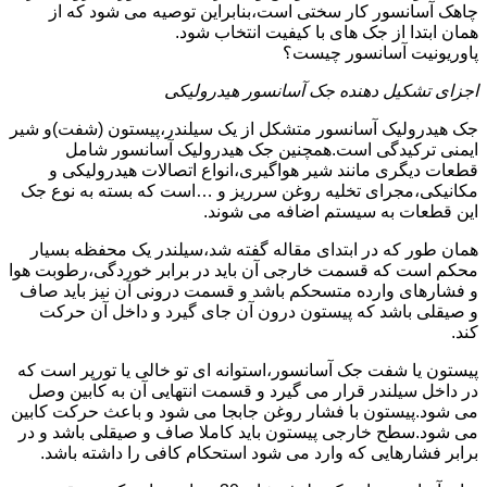
چاهک آسانسور کار سختی است،بنابراین توصیه می شود که از
همان ابتدا از جک های با کیفیت انتخاب شود.
پاوریونیت آسانسور چیست؟
اجزای تشکیل دهنده جک آسانسور هیدرولیکی
جک هیدرولیک آسانسور متشکل از یک سیلندر،پیستون (شفت)و شیر
ایمنی ترکیدگی است.همچنین جک هیدرولیک آسانسور شامل
قطعات دیگری مانند شیر هواگیری،انواع اتصالات هیدرولیکی و
مکانیکی،مجرای تخلیه روغن سرریز و …است که بسته به نوع جک
این قطعات به سیستم اضافه می شوند.
همان طور که در ابتدای مقاله گفته شد،سیلندر یک محفظه بسیار
محکم است که قسمت خارجی آن باید در برابر خوردگی،رطوبت هوا
و فشارهای وارده متسحکم باشد و قسمت درونی آن نیز باید صاف
و صیقلی باشد که پیستون درون آن جای گیرد و داخل آن حرکت
کند.
پیستون یا شفت جک آسانسور،استوانه ای تو خالی یا تورپر است که
در داخل سیلندر قرار می گیرد و قسمت انتهایی آن به کابین وصل
می شود.پیستون با فشار روغن جابجا می شود و باعث حرکت کابین
می شود.سطح خارجی پیستون باید کاملا صاف و صیقلی باشد و در
برابر فشارهایی که وارد می شود استحکام کافی را داشته باشد.