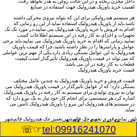
داخل مخزن ریخته و در این حالت روغن به هدر نخواهد رفت.
اهمیت خرید پاورپک هیدرولیک جهت استفاده در صنایع
هر سیستم هیدرولیکی برای این که بتواند نیروی محرکی داشته
باشد،باید از پاورپک هیدرولیک استفاده نماید.از این رو زمانی که
اقدام به فروش یا خرید پاورپک هیدرولیک می نمایید،در مورد تک تک
تجهیزات و اجزای به کار رفته در این سیستم اطلاعات کسب
نمایید.زمانی که اقدام به خرید پاورپک هیدرولیک می نمایید،باید برخی
عوامل و پارامترها را در نظر داشته باشید،چرا که قیمت پاورپک
هیدرولیک به این عوامل بستگی زیادی دارد.یکی از مهم ترین عواملی
که می تواند در قیمت پاورپک هیدرولیک تاثیرگذار است،کیفیت
قطعات به کار رفته در آن می باشد.
قیمت خرید پاورپک هیدرولیک
قیمت فروش و خرید پاورپک هیدرولیک به چندین عامل مختلف
بستگی دارد؛ که از عوامل تاثیرگذار در قیمت پاورپک هیدرولیک می
توان به نیروی تولیدی برای سیستم به کار رفته در پاورپک هیدرولیک
اشاره کرد.هر سیستمی برای انجام کار خود نیاز به یک نیرو دارد که
در سیستم های هیدرولیک این نیرو را پاورپک هیدرولیک تأمین می
نماید.
تلفن تماس فوری
تعمیر جک قائم‌شهر,تعمیر جک هیدرولیک قائم‌شهر
تعمیر جک هیدرولیک در قائم‌شهر
☞☏
tel:09916241070
وسیله‎ای که با عملکرد خود موجب بلند شدن اهرم و یا وزن سنگین