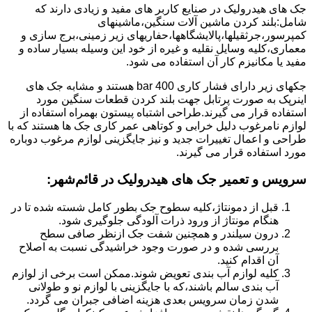
جک های هیدرولیک در صنایع کاربر های مفید و زیادی دارند که
شامل:بلند کردن ماشین آلات سنگین،ماشینهای
کمپرسور،جرثقیلها،پالایشگاهها،حفاریهای زیر زمینی،برج سازی و
معماری،کلیه وسایل نقلیه و غیره از خود این وسیله بسیار ساده و
مفید یا مکانیزم کار آن استفاده می شود.
جکهای زیر دارای فشار کاری 400 bar هستند و مشابه جک های
اینرپک به صورت پرتابل جهت بلند کردن قطعات سنگین مورد
استفاده قرار می گیرند.طراحی اشتباه پیستون بهمراه استفاده از
لوازم نامرغوب دلیل خرابی و کوتاهی عمر کاری جک ها هستند که با
طراحی و اعمال تغییرات جدید و نیز جایگزینی لوازم مرغوب دوباره
مورد استفاده قرار می گیرند.
سرویس و تعمیر جک های هیدرولیک در قائم‌شهر
:
قبل از دمونتاژ،کلیه سطوح جک بطور کامل شسته شده تا در
هنگام مونتاژ از ورود ذرات آلودگی جلوگیری شود.
درون سیلندر و همچنین شفت جک ازنظر صافی سطح
بررسی شده و در صورت وجود خراشیدگی نسبت به اصلاح
آن اقدام کنید.
کلیه لوازم آب بندی تعویض شوند.ممکن است برخی از لوازم
آب بندی سالم باشند،که با جایگزینی با لوازم نو و طولانی
شدن زمان سرویس بعدی هزینه اضافی جبران می گردد.