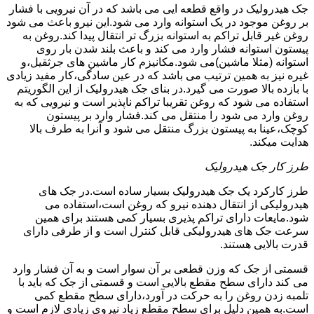
جک هیدرولیک در واقع قطعه ایی می باشد که در آن نیرویی با فشار
بر روغن موجود در یک استوانه وارد می شود.این نیرو باعث می شود
روغن غیر قابل تراکم به استوانه بزرگ تر انتقال پیدا کند.روغن به
پیستون استوانه فشار وارد می کند و باعث بلند شدن بار روی
استوانه (مثلا ماشین)می شود.مکانیزم کار ماشین های جرثقیل،و
غیره نیز به همین ترتیب می باشد که در عین سادگی،کار مفید زیادی
با بازده بالا صورت می گیرد.در بنای جک هیدرولیک از این الگوریتم
استفاده می شود که روغن تقریبا تراکم ناپذیر است و نیرویی که به
روغن وارد می شود را منتقل می کند.فشار وارد بر پیستون
کوچک،عینا به پیستون بزرگ منتقل می شود و آنرا به طرف بالا
هدایت میکند.
طرز کار جک هیدرولیک
طرز کارکرد یک جک هیدرولیک بسیار ساده است.در جک های
هیدرولیکی از انتقال دهنده نیرو که روغن است،استفاده می
شود.مایعات دارای تراکم پذیری بسیار کمی هستند برای همین
سرعت جک های هیدرولیکی قابل کنترل است و از طرفی دارای
قدرت بالایی هستند.
قسمتی از جک که وزن قطعی بر آن سوار است و به آن فشار وارد
می کند دارای سطح مقطع بالایی است و قسمتی از جک که باید با
تلمبه زدن روغن را به حرکت در آورد،دارای سطح مقطع کمی
است.به همین دلیل برای سطح مقطع زیاد نیروی زیادی لازم است و