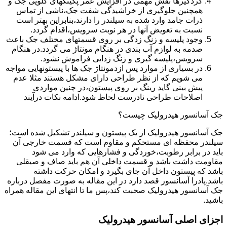
گردگیرها نقش مهمی در افزایش عمر پکینکهای گلویی جک و
همچنین جلوگیری از خراشیدگی شفت جک،ناشی از تماس
ذرات جامد وارد شده به سیلندر را دارند،بنابراین بهتر است
نسبت به تعویض آنها در هر نوبت سرویس،اقدام گردد.
وجود پلیسه و زنگ زدگی بر روی قسمتهای مختلف جک باعث
صدمه به لوازم آب بندی در هنگام مونتاژ می گردد.در هنگام
سرویس،پلیسه گیری و زنگ زدایی فراموش نشود.
در بسیاری از موارد پس ازدمونتاژ جک ها با پیستونهایی مواجه
می شویم که از نظر طراحی دارای مشکل هستند مثلا عدم
پیش بینی گاید رینگ بر روی پیستون،در چنین مواردی
اصلاحات طراحی نادرست لحاظ شود.ادامه نکات درآیند
جک آسانسور هیدرولیک چیست؟
جک آسانسور هیدرولیک از یک پیستون و سیلندر تشکیل شده است؛
سیلندر محفظه ای مستحکم و مقاوم است که قسمت خارجی آن
باید در برابر رطوبت،خوردگی و فشارهایی که وارد می شود
مقاومت داشت باشد و قسمت داخلی آن هم باید صاف و صیقلی
باشد که پیستون داخل آن جای بگیرد و امکان حرکت داشته
باشد.پادرا آسانسور قصد دارد در این مقاله به صورت مفصل درباره
جک آسانسور هیدرولیک صحبت کند،پس ما تا انتهای این مقاله همراه
باشید.
اجزای اصلی آسانسور هیدرولیک