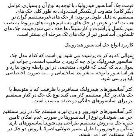
قیمت جک آسانسور هیدرولیک با توجه به نوع آن و بسیاری عوامل
دیگر کاملا متفاوت از یکدیگر است.ولی به طور کلی جک های
مستقیم به دلیل طویل تر بودن از جک های غیرمستقیم گران تر
هستند،که در عوض در جک های مستقیم هزینه های مربوط به نصب
سیم بکسل،پاراشوت و کارسلینگ ها حذف می شود.قیمت جک های
تلسکوپی آسانسور نیز از جک های تک مرحله ای بیشتر است.
کاربرد انواع جک آسانسور هیدرولیک
سوالی که به کرات پرسیده می شود این است که کدام مدل جک
آسانسور هیدرولیک برای چه کاربردی مناسب است.در جواب این
سوال باید که گفت که قانونی مشخصی در این رابطه وجود ندارد و
هر آسانسور با توجه به شرایط ساختمانی و …به صورت اختصاصی
باید بررسی شود.
اکثر آسانسورهای هیدرولیک مسافربر با ظرفیت کم یا متوسط با
جک های در کنار مستقیم کار می کنند.نوع یک جک در کنار مستقیم
نیز برای آسانسورهای خانگی دو طبقه مناسب است.
اکثر آسانسورهای خودروبر و باری نیز با سیستم جک در زیر مستقیم
اجرا می شوند.این نوع از آسانسورها در صورت عدم امکان تامین
حفره جک به روش مستقیم طراحی می شوند.آسانسورهای باری
سنگین و خودروبر با طول مسیر طولانی،اصولا با روش دو جک در
کنار مستقیم اجرا می شوند.