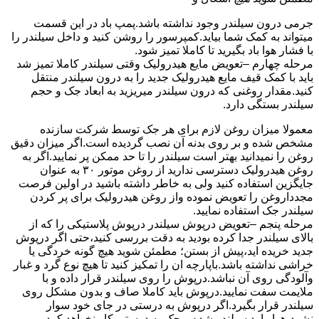
جرمی درون سیلندر وجود نداشته باشد.پمپ باد در این قسمت
میتواند به کمک شما بیاید.کمپرسور را روشن کنید و داخل سیلندر را
با فشار هوا باد بگیرید تا کاملا تمیز شود.
مرحله چهارم –تعویض مایع هیدرولیک وقتی سیلندر کاملا تمیز شد
باید با کمک قیف مایع هیدرولیک جدید را به درون سیلندر منتقل
کنید.مقدار روغنی که درون سیلندر میریزید به ابعاد جک و حجم
سیلندر بستگی دارد.
معمولا میزان روغن لازم برای هر جک توسط شرکت سازنده
مشخص شده و بر روی بدنه آن نصب گردیده است.اگر میزان دقیق
روغن را نمیدانید بهتر است سیلندر را تا حد ممکن پر نمایید.اگر به
روغن هیدرولیک دسترسی ندارید از روغن موتور ۳۰ به عنوان
جایگزین استفاده کنید ولی به خاطر داشته باشید در اولین فرصت
مجدداروغن را تعویض نموده واز روغن هیدرولیک برای پر کردن
سیلندر جک استفاده نمایید.
مرحله پنجم –تعویض درپوش سیلندر درپوش پلاستیکی را که از
بالای سیلندر جدا کرده بودید به دقت بررسی کنید،حتی اگر درپوش
جدید خریده اید،پیش از بستن؛ مطمئن شوید هیچ گونه خردگی یا
خراشی نداشته باشد.باپارچه ان را تمکیز کنید تا هیچ نوع گرد و غبار
وآلودگی روی آن نباشد.درپوش را روی سیلندر قرار داده و با
ملایمت سفت نمایید.درپوش باید کاملا صاف و بدون مشکل روی
سیلندر قرار بگیرد.اگر درپوش به درستی در جای خود سوار
نشود،هوا وارد سیلندر شده و جک به درستی کار نخواهد کرد.