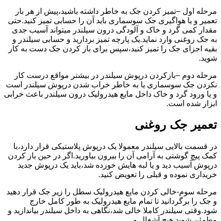
مرحله اول –تمیز کردن جک به خاطر داشته باشید،پیش از هر بار
تعمیر و یا هواگیری جک سوسماری باید آن را حسابی تمیز کنید.حتی
مقدار کمی گرد و خاک و آلودگی درون سیلندر میتواند آسیب جدی
به جک روغنی وارد نماید.یک پارچه تمیز بردارید و حسابی سیلندر و
بقیه اجزای جک را تمیز کنید،سپس برای باز کردن جک دست به کار
شوید.
مرحله دوم –بازکردن درپوش سیلندر در بیشتر مواقع درست کار
نکردن جک سوسماری یا به خاطر خراب شدن درپوش سیلندر است
و یا ورود گرد و خاک داخل مایع هیدرولیک درون سیلندر باعث خرابی
ابزار شده است.
تعمیر جک روغنی
در قسمت بالایی سیلندر معمولا یک درپوش پلاستیکی قرار دارد،با
کمک پیچ گوشتی به آرامی آن را بیرون بیاورید.اگر در حین باز کردن
درپوش آسیب دید و یا لبه هایش خورده شد،باید یک درپوش جدید
خریداری نموده و قبلی را تعویض کنید.
مرحله سوم-خالی کردن مایع هیدرولیک سطل را زیر جک قرار دهید
و جک را برگردانید تا تمام مایع هیدرولیک به طور کامل خارج
شود.وقتی سیلندر کاملا خالی شد،نگاهی به داخل سیلندر بیاندازید و
مطمئن شوید هیچ آشغال و