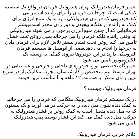
تعمیر فرمان هیدرولیک تهران:هیدرولیک فرمان،در واقع یک سیستم
کمکی است که چرخاندن فرمان را برای راننده آسانتر می
کند.خودرویی که فرمان هیدرولیکی دارد به یک منبع انرژی برای
کمک به راننده در هنگام پیچیدن و دور زدن مجهز است.بیشتر
فرمانهایی که از چنین منبع انرژی برخوردار می شوند هیدرولیکی
اند.وقتی راننده فلکه فرمان را می چرخاند پمپی روغن تحت فشار
تأمین می کند روغن تحت فشار بیشتر تلاش لازم برای فرمان دادن
به چرخها را انجام می دهدبعضی از اتومبیل ها سیستم فرمان
الترونیکی دارند.در این خودروها نیروی کمکی به وسیله یک
الکتروموتور تأمین می شود.
تعمیرگاه تخصصی انواع خودروهای داخلی و خارجی و عیب یابی در
تهران توسط تیم متخصص و کارشناسان مجرب مکانیک یار در سریع
ترین زمان ممکن با ضمانت ۱۲ ماهه و با مناسب ترین قیمت
فرمان هیدرولیک چیست ؟
در یک سیستم فرمان هیدرولیک هنگامی که فرمان را می چرخانید
به کمک دنده پنیون میل دنده را به حرکت در می آورید و یک پیستون
که به میل دنده متصل است به کمک روغن پر فشار هیدرولیک به
حرکت میل دنده کمک می کند.این فشار توسط پمپ هیدرولیک
تامین می شود.
علائم خرابی فرمان هیدرولیک