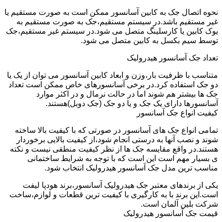
نحوه اتصال جک به کابین آسانسور ممکن است به صورت مستقیم یا
غیر مستقیم باشد.در سیستم مستقیم،جک به صورت مستقیم به
یوک کابین یا کارسلینگ متصل می شود.در سیستم غیر مستقیم،جک
توسط سیم بکسل به کابین متصل می شود.
تعداد جک آسانسور هیدرولیک
متناسب با ظرفیت بار،وزن و ابعاد کابین آسانسور می توان از یک یا
دو جک استفاده کرد.در برخی آسانسورهای خاص ممکن است تعداد
جک ها بیشتر هم شوند اما در حالت نرمال و در اکثر موارد
آسانسورها دارای یک جک و یا دو جک (جک دوبل)هستند.
کیفیت انواع جک آسانسور
تمامی انواع جک های آسانسور در صورتی که با کیفیت بالا ساخته
شوند و نصب آنها به درستی انجام شود،از کیفیت بالایی برخوردار
هستند.در واقع مقایسه جک ها از نظر کیفیت منطقی نیست و نکته
ی بسیار مهم است این است که با توجه به شرایط ساختمانی
مناسب ترین مدل جک آسانسور هیدرولیک انتخاب شود.
یکی از برندهای معتبر جک هیدرولیک آسانسور،برند هودپا لیفت
است.این برند با به کارگیری با کیفیت ترین قطعات و لوازم،ساخت
شرکت بلین آلمان است.
قیمت جک آسانسور هیدرولیک