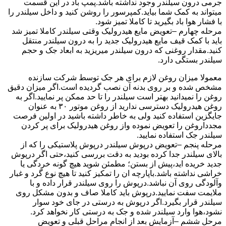
جرمی درون سیلندر وجود نداشته باشد.پمپ باد در این قسمت
میتواند به کمک شما بیاید.کمپرسور را روشن کنید و داخل سیلندر را
با فشار هوا باد بگیرید تا کاملا تمیز شود.
مرحله چهارم –تعویض مایع هیدرولیک وقتی سیلندر کاملا تمیز شد
باید با کمک قیف مایع هیدرولیک جدید را به درون سیلندر منتقل
کنید.مقدار روغنی که درون سیلندر میریزید به ابعاد جک و حجم
سیلندر بستگی دارد.
معمولا میزان روغن لازم برای هر جک توسط شرکت سازنده
مشخص شده و بر روی بدنه آن نصب گردیده است.اگر میزان دقیق
روغن را نمیدانید بهتر است سیلندر را تا حد ممکن پر نمایید.اگر به
روغن هیدرولیک دسترسی ندارید از روغن موتور ۳۰ به عنوان
جایگزین استفاده کنید ولی به خاطر داشته باشید در اولین فرصت
مجدداروغن را تعویض نموده واز روغن هیدرولیک برای پر کردن
سیلندر جک استفاده نمایید.
مرحله پنجم –تعویض درپوش سیلندر درپوش پلاستیکی را که از
بالای سیلندر جدا کرده بودید به دقت بررسی کنید،حتی اگر درپوش
جدید خریده اید،پیش از بستن؛ مطمئن شوید هیچ گونه خردگی یا
خراشی نداشته باشد.باپارچه ان را تمکیز کنید تا هیچ نوع گرد و غبار
وآلودگی روی آن نباشد.درپوش را روی سیلندر قرار داده و با
ملایمت سفت نمایید.درپوش باید کاملا صاف و بدون مشکل روی
سیلندر قرار بگیرد.اگر درپوش به درستی در جای خود سوار
نشود،هوا وارد سیلندر شده و جک به درستی کار نخواهد کرد.
مرحل ششم –آزمایش بعد از انجام مراحل قبلی و تعویض