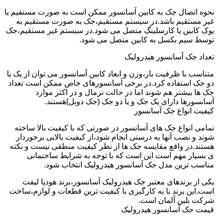
نحوه اتصال جک به کابین آسانسور ممکن است به صورت مستقیم یا
غیر مستقیم باشد.در سیستم مستقیم،جک به صورت مستقیم به
یوک کابین یا کارسلینگ متصل می شود.در سیستم غیر مستقیم،جک
توسط سیم بکسل به کابین متصل می شود.
تعداد جک آسانسور هیدرولیک
متناسب با ظرفیت بار،وزن و ابعاد کابین آسانسور می توان از یک یا
دو جک استفاده کرد.در برخی آسانسورهای خاص ممکن است تعداد
جک ها بیشتر هم شوند اما در حالت نرمال و در اکثر موارد
آسانسورها دارای یک جک و یا دو جک (جک دوبل)هستند.
کیفیت انواع جک آسانسور
تمامی انواع جک های آسانسور در صورتی که با کیفیت بالا ساخته
شوند و نصب آنها به درستی انجام شود،از کیفیت بالایی برخوردار
هستند.در واقع مقایسه جک ها از نظر کیفیت منطقی نیست و نکته
ی بسیار مهم است این است که با توجه به شرایط ساختمانی
مناسب ترین مدل جک آسانسور هیدرولیک انتخاب شود.
یکی از برندهای معتبر جک هیدرولیک آسانسور،برند هودپا لیفت
است.این برند با به کارگیری با کیفیت ترین قطعات و لوازم،ساخت
شرکت بلین آلمان است.
قیمت جک آسانسور هیدرولیک