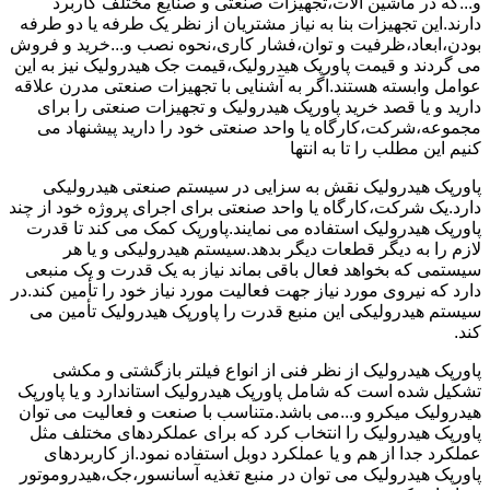
و...که در ماشین آلات،تجهیزات صنعتی و صنایع مختلف کاربرد
دارند.این تجهیزات بنا به نیاز مشتریان از نظر یک طرفه یا دو طرفه
بودن،ابعاد،ظرفیت و توان،فشار کاری،نحوه نصب و...خرید و فروش
می گردند و قیمت پاورپک هیدرولیک،قیمت جک هیدرولیک نیز به این
عوامل وابسته هستند.اگر به آشنایی با تجهیزات صنعتی مدرن علاقه
دارید و یا قصد خرید پاورپک هیدرولیک و تجهیزات صنعتی را برای
مجموعه،شرکت،کارگاه یا واحد صنعتی خود را دارید پیشنهاد می
کنیم این مطلب را تا به انتها
پاورپک هیدرولیک نقش به سزایی در سیستم صنعتی هیدرولیکی
دارد.یک شرکت،کارگاه یا واحد صنعتی برای اجرای پروژه خود از چند
پاورپک هیدرولیک استفاده می نمایند.پاورپک کمک می کند تا قدرت
لازم را به دیگر قطعات دیگر بدهد.سیستم هیدرولیکی و یا هر
سیستمی که بخواهد فعال باقی بماند نیاز به یک قدرت و یک منبعی
دارد که نیروی مورد نیاز جهت فعالیت مورد نیاز خود را تأمین کند.در
سیستم هیدرولیکی این منبع قدرت را پاورپک هیدرولیک تأمین می
کند.
پاورپک هیدرولیک از نظر فنی از انواع فیلتر بازگشتی و مکشی
تشکیل شده است که شامل پاورپک هیدرولیک استاندارد و یا پاورپک
هیدرولیک میکرو و...می باشد.متناسب با صنعت و فعالیت می توان
پاورپک هیدرولیک را انتخاب کرد که برای عملکردهای مختلف مثل
عملکرد جدا از هم و یا عملکرد دوبل استفاده نمود.از کاربردهای
پاورپک هیدرولیک می توان در منبع تغذیه آسانسور،جک،هیدروموتور