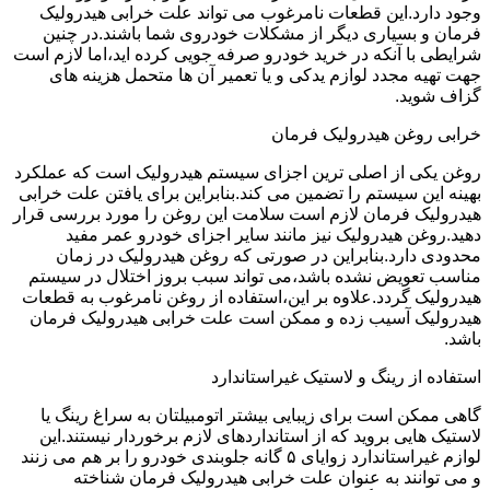
وجود دارد.این قطعات نامرغوب می تواند علت خرابی هیدرولیک
فرمان و بسیاری دیگر از مشکلات خودروی شما باشند.در چنین
شرایطی با آنکه در خرید خودرو صرفه جویی کرده اید،اما لازم است
جهت تهیه مجدد لوازم یدکی و یا تعمیر آن ها متحمل هزینه های
گزاف شوید.
خرابی روغن هیدرولیک فرمان
روغن یکی از اصلی ترین اجزای سیستم هیدرولیک است که عملکرد
بهینه این سیستم را تضمین می کند.بنابراین برای یافتن علت خرابی
هیدرولیک فرمان لازم است سلامت این روغن را مورد بررسی قرار
دهید.روغن هیدرولیک نیز مانند سایر اجزای خودرو عمر مفید
محدودی دارد.بنابراین در صورتی که روغن هیدرولیک در زمان
مناسب تعویض نشده باشد،می تواند سبب بروز اختلال در سیستم
هیدرولیک گردد.علاوه بر این،استفاده از روغن نامرغوب به قطعات
هیدرولیک آسیب زده و ممکن است علت خرابی هیدرولیک فرمان
باشد.
استفاده از رینگ و لاستیک غیراستاندارد
گاهی ممکن است برای زیبایی بیشتر اتومبیلتان به سراغ رینگ یا
لاستیک هایی بروید که از استانداردهای لازم برخوردار نیستند.این
لوازم غیراستاندارد زوایای ۵ گانه جلوبندی خودرو را بر هم می زنند
و می توانند به عنوان علت خرابی هیدرولیک فرمان شناخته