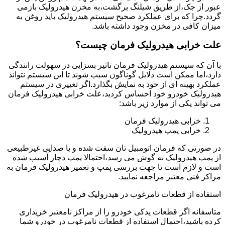
عبور از جک،از طریق شیلنگ برگشت،به مخزن هیدرولیک بازمی
گردد.چرا که برای عملکرد صحیح سیستم هیدرولیک باید روغن به
میزان کافی در مخزن وجود داشته باشد.
علت خرابی هیدرولیک فرمان چیست؟
با آن که سیستم هیدرولیک فرمان تاثیر بسزایی در سهولت رانندگی
دارد،اما ممکن است دلایل گوناگون سبب شوند تا این سیستم نتواند
عملکرد بهینه ای از خود به نمایش بگذارد.اگر تغییری در سیستم
هیدرولیک خودرو خود احساس کردید،علت خرابی هیدرولیک فرمان
می تواند یکی از موارد زیر باشد:
خرابی هیدرولیک فرمان
خرابی پمپ هیدرولیک
در صورتی که فرمان اتومبیل تان سفت شده و یا صدایی غیرطبیعی
از پمپ هیدرولیک به گوش می رسد،احتمالا پمپ دچار آسیب شده
است و لازم است تا جهت بررسی پمپ و تعمیر هیدرولیک فرمان به
مراکز فنی معتبر مراجعه نمایید.
استفاده از قطعات نامرغوب در هیدرولیک فرمان
متاسفانه اگر قطعات یدکی خودرو را از مراکز نامعتبر خریداری
کرده باشید،احتمال استفاده از قطعات نامرغوب در خودرو شما