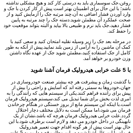
روغن،جک سوسماری باید به درستی کار کند و هیچ مشکلی نداشته
باشد؛ با این حال برای اطمینان بهتر است پیش از کار کردن با جک و
وارد آوردن فشار اضافی به آن،چند مرتبه جک را آزمایش کنید و از
صحت عملکرد آن مطمئن شوید.دسته جک را چند مرتبه به پایین
فشار دهید،جک باید نرم و طبیعی بالا بیاید و البته بتواند موقعیت خود
را حفظ کند.
در مرحله بعد جک را زیر وسیله نقلیه امتحان کنید و سعی کنید با
کمک آن ماشین را به آرامی از زمین بلند نمایید.پیش از آنکه به طور
کامل از جک استفاده کنید،مطمئن شوید جک از عهده نگاه داشتن
وزن خودرو بر خواهد آمد.
با 5 علت خرابی هیدرولیک فرمان آشنا شوید
با گذشت زمان و پیشرفت هر چه بیشتر صنعت خودروسازی در
جهان،خودروها به سمتی رفته اند که آسایش و راحتی را بیش از
پیش برای راننده فراهم کنند.یکی از سیستم هایی که رانندگی را به
امری لذت بخش برای شما تبدیل می کند،سیستم هیدرولیک فرمان
است.با اینکه این سیستم مانع از بروز خستگی در هنگام چرخاندن
فرمان می شود،اما ممکن است به دلایل مختلف دچار اختلال
گردد.علت خرابی هیدرولیک فرمان هرچه که باشد،نشان از یک
نابهینگی در داخل خودرو می دهد و لازم است برطرف شود.با این
حال بهتر است پیش از هر گونه اقدام جهت تعمیر هیدرولیک
فرمان،با این علل آشنا شوید.در این مطلب قصد داریم به 5 علت