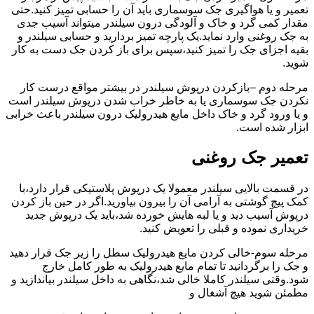
تعمیر و یا هواگیری جک سوسماری باید آن را حسابی تمیز کنید.حتی
مقدار کمی گرد و خاک و آلودگی درون سیلندر میتواند آسیب جدی
به جک روغنی وارد نماید.یک پارچه تمیز بردارید و حسابی سیلندر و
بقیه اجزای جک را تمیز کنید،سپس برای باز کردن جک دست به کار
شوید.
مرحله دوم –بازکردن درپوش سیلندر در بیشتر مواقع درست کار
نکردن جک سوسماری یا به خاطر خراب شدن درپوش سیلندر است
و یا ورود گرد و خاک داخل مایع هیدرولیک درون سیلندر باعث خرابی
ابزار شده است.
تعمیر جک روغنی
در قسمت بالایی سیلندر معمولا یک درپوش پلاستیکی قرار دارد،با
کمک پیچ گوشتی به آرامی آن را بیرون بیاورید.اگر در حین باز کردن
درپوش آسیب دید و یا لبه هایش خورده شد،باید یک درپوش جدید
خریداری نموده و قبلی را تعویض کنید.
مرحله سوم-خالی کردن مایع هیدرولیک سطل را زیر جک قرار دهید
و جک را برگردانید تا تمام مایع هیدرولیک به طور کامل خارج
شود.وقتی سیلندر کاملا خالی شد،نگاهی به داخل سیلندر بیاندازید و
مطمئن شوید هیچ آشغال و