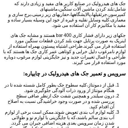
جک های هیدرولیک در صنایع کاربر های مفید و زیادی دارند که
شامل:بلند کردن ماشین آلات سنگین،ماشینهای
کمپرسور،جرثقیلها،پالایشگاهها،حفاریهای زیر زمینی،برج سازی و
معماری،کلیه وسایل نقلیه و غیره از خود این وسیله بسیار ساده و
مفید یا مکانیزم کار آن استفاده می شود.
جکهای زیر دارای فشار کاری 400 bar هستند و مشابه جک های
اینرپک به صورت پرتابل جهت بلند کردن قطعات سنگین مورد
استفاده قرار می گیرند.طراحی اشتباه پیستون بهمراه استفاده از
لوازم نامرغوب دلیل خرابی و کوتاهی عمر کاری جک ها هستند که با
طراحی و اعمال تغییرات جدید و نیز جایگزینی لوازم مرغوب دوباره
مورد استفاده قرار می گیرند.
سرویس و تعمیر جک های هیدرولیک در چایپاره
:
قبل از دمونتاژ،کلیه سطوح جک بطور کامل شسته شده تا در
هنگام مونتاژ از ورود ذرات آلودگی جلوگیری شود.
درون سیلندر و همچنین شفت جک ازنظر صافی سطح
بررسی شده و در صورت وجود خراشیدگی نسبت به اصلاح
آن اقدام کنید.
کلیه لوازم آب بندی تعویض شوند.ممکن است برخی از لوازم
آب بندی سالم باشند،که با جایگزینی با لوازم نو و طولانی
شدن زمان سرویس بعدی هزینه اضافی جبران می گردد.