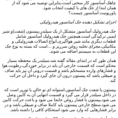
چاهک آسانسور کار سختی است،بنابراین توصیه می شود که از
همان ابتدا از جک های با کیفیت انتخاب شود.
پاوریونیت آسانسور چیست؟
اجزای تشکیل دهنده جک آسانسور هیدرولیکی
جک هیدرولیک آسانسور متشکل از یک سیلندر،پیستون (شفت)و شیر
ایمنی ترکیدگی است.همچنین جک هیدرولیک آسانسور شامل
قطعات دیگری مانند شیر هواگیری،انواع اتصالات هیدرولیکی و
مکانیکی،مجرای تخلیه روغن سرریز و …است که بسته به نوع جک
این قطعات به سیستم اضافه می شوند.
همان طور که در ابتدای مقاله گفته شد،سیلندر یک محفظه بسیار
محکم است که قسمت خارجی آن باید در برابر خوردگی،رطوبت هوا
و فشارهای وارده متسحکم باشد و قسمت درونی آن نیز باید صاف
و صیقلی باشد که پیستون درون آن جای گیرد و داخل آن حرکت
کند.
پیستون یا شفت جک آسانسور،استوانه ای تو خالی یا تورپر است که
در داخل سیلندر قرار می گیرد و قسمت انتهایی آن به کابین وصل
می شود.پیستون با فشار روغن جابجا می شود و باعث حرکت کابین
می شود.سطح خارجی پیستون باید کاملا صاف و صیقلی باشد و در
برابر فشارهایی که وارد می شود استحکام کافی را داشته باشد.