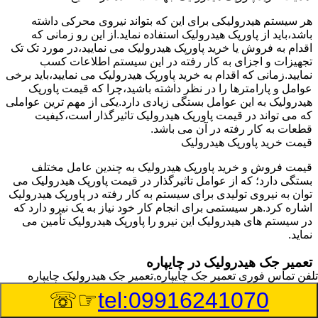
هر سیستم هیدرولیکی برای این که بتواند نیروی محرکی داشته
باشد،باید از پاورپک هیدرولیک استفاده نماید.از این رو زمانی که
اقدام به فروش یا خرید پاورپک هیدرولیک می نمایید،در مورد تک تک
تجهیزات و اجزای به کار رفته در این سیستم اطلاعات کسب
نمایید.زمانی که اقدام به خرید پاورپک هیدرولیک می نمایید،باید برخی
عوامل و پارامترها را در نظر داشته باشید،چرا که قیمت پاورپک
هیدرولیک به این عوامل بستگی زیادی دارد.یکی از مهم ترین عواملی
که می تواند در قیمت پاورپک هیدرولیک تاثیرگذار است،کیفیت
قطعات به کار رفته در آن می باشد.
قیمت خرید پاورپک هیدرولیک
قیمت فروش و خرید پاورپک هیدرولیک به چندین عامل مختلف
بستگی دارد؛ که از عوامل تاثیرگذار در قیمت پاورپک هیدرولیک می
توان به نیروی تولیدی برای سیستم به کار رفته در پاورپک هیدرولیک
اشاره کرد.هر سیستمی برای انجام کار خود نیاز به یک نیرو دارد که
در سیستم های هیدرولیک این نیرو را پاورپک هیدرولیک تأمین می
نماید.
تعمیر جک هیدرولیک در چایپاره
تلفن تماس فوری
تعمیر جک چایپاره,تعمیر جک هیدرولیک چایپاره
وسیله‎ای که با عملکرد خود موجب بلند شدن اهرم و یا وزن سنگین
☞☏
tel:09916241070
در یک قسمت می گردد را جک هیدرولیک می نامند.جک هیدرولیک
نیاز به برق داشته و در بعضی مواقع با استفاده از روغن کار می