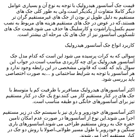
قیمت جک آسانسور هیدرولیک با توجه به نوع آن و بسیاری عوامل
دیگر کاملا متفاوت از یکدیگر است.ولی به طور کلی جک های
مستقیم به دلیل طویل تر بودن از جک های غیرمستقیم گران تر
هستند،که در عوض در جک های مستقیم هزینه های مربوط به نصب
سیم بکسل،پاراشوت و کارسلینگ ها حذف می شود.قیمت جک های
تلسکوپی آسانسور نیز از جک های تک مرحله ای بیشتر است.
کاربرد انواع جک آسانسور هیدرولیک
سوالی که به کرات پرسیده می شود این است که کدام مدل جک
آسانسور هیدرولیک برای چه کاربردی مناسب است.در جواب این
سوال باید که گفت که قانونی مشخصی در این رابطه وجود ندارد و
هر آسانسور با توجه به شرایط ساختمانی و …به صورت اختصاصی
باید بررسی شود.
اکثر آسانسورهای هیدرولیک مسافربر با ظرفیت کم یا متوسط با
جک های در کنار مستقیم کار می کنند.نوع یک جک در کنار مستقیم
نیز برای آسانسورهای خانگی دو طبقه مناسب است.
اکثر آسانسورهای خودروبر و باری نیز با سیستم جک در زیر مستقیم
اجرا می شوند.این نوع از آسانسورها در صورت عدم امکان تامین
حفره جک به روش مستقیم طراحی می شوند.آسانسورهای باری
سنگین و خودروبر با طول مسیر طولانی،اصولا با روش دو جک در
کنار مستقیم اجرا می شوند.