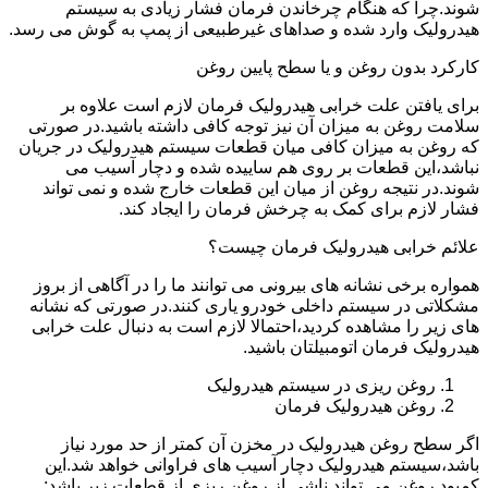
شوند.چرا که هنگام چرخاندن فرمان فشار زیادی به سیستم
هیدرولیک وارد شده و صداهای غیرطبیعی از پمپ به گوش می رسد.
کارکرد بدون روغن و یا سطح پایین روغن
برای یافتن علت خرابی هیدرولیک فرمان لازم است علاوه بر
سلامت روغن به میزان آن نیز توجه کافی داشته باشید.در صورتی
که روغن به میزان کافی میان قطعات سیستم هیدرولیک در جریان
نباشد،این قطعات بر روی هم ساییده شده و دچار آسیب می
شوند.در نتیجه روغن از میان این قطعات خارج شده و نمی تواند
فشار لازم برای کمک به چرخش فرمان را ایجاد کند.
علائم خرابی هیدرولیک فرمان چیست؟
همواره برخی نشانه های بیرونی می توانند ما را در آگاهی از بروز
مشکلاتی در سیستم داخلی خودرو یاری کنند.در صورتی که نشانه
های زیر را مشاهده کردید،احتمالا لازم است به دنبال علت خرابی
هیدرولیک فرمان اتومبیلتان باشید.
روغن ریزی در سیستم هیدرولیک
روغن هیدرولیک فرمان
اگر سطح روغن هیدرولیک در مخزن آن کمتر از حد مورد نیاز
باشد،سیستم هیدرولیک دچار آسیب های فراوانی خواهد شد.این
کمبود روغن می تواند ناشی از روغن ریزی از قطعات زیر باشد: