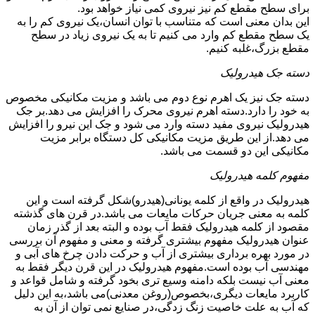
برای سطح مقطع کم نیز نیروی کمی نیاز خواهد بود.
این بدان معنی است که متناسب با توان انسان،یک نیروی کم را به
یک سطح مقطع کم وارد می کنیم تا به یک نیروی زیاد در سطح
مقطع بزرگ،غلبه کنیم.
دسته جک هیدرولیک
دسته جک نیز یک اهرم نوع دوم می باشد و مزیت مکانیکی مخصوص
به خود را دارد.دسته اهرم نیروی محرک را افزایش می دهد.بر جک
هیدرولیک نیروی مفید دسته وارد می شود و جک این نیرو را افزایش
می دهد.از این طریق مزیت مکانیکی کل دستگاه برابر مزیت
مکانیکی این دو قسمت می باشد.
مفهوم کلمه هیدرولیک
هیدرولیک در واقع از کلمه یونانی(هیدرو)شکل گرفته است و این
کلمه به معنی جریان حرکات مایعات می باشد.در قرن های گذشته
مقصود از کلمه هیدرولیک فقط آب بوده و البته بعد از گذر زمان
عنوان هیدرولیک مفهوم بیشتری گرفته و معنی و مفهوم آن بررسی
در مورد بهره برداری بیشتری از آب و حرکت دادن چرخ های آبی و
مهندسی آب بوده است.مفهوم هیدرولیک در این قرن دیگر فقط به
معنی آب نیست بلکه دامنه وسیع تری بخود گرفته و شامل قواعد و
کاربرد مایعات دیگری،بخصوص(روغن معدنی)می باشد،به این دلیل
که آب به علت خاصیت زنگ زدگی،در صنایع نمی توان از آن به