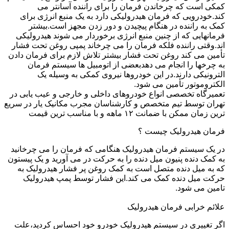
کمکی است که چرخاندن فرمان را برای راننده آسانتر می
کند.خودرویی که فرمان هیدرولیکی دارد به یک منبع انرژی برای
کمک به راننده در هنگام پیچیدن و دور زدن مجهز است.بیشتر
فرمانهایی که از چنین منبع انرژی برخوردار می شوند هیدرولیکی
اند.وقتی راننده فلکه فرمان را می چرخاند پمپی روغن تحت فشار
تأمین می کند روغن تحت فشار بیشتر تلاش لازم برای فرمان دادن
به چرخها را انجام می دهدبعضی از اتومبیل ها سیستم فرمان
الترونیکی دارند.در این خودروها نیروی کمکی به وسیله یک
الکتروموتور تأمین می شود.
تعمیرگاه تخصصی انواع خودروهای داخلی و خارجی و عیب یابی در
تهران توسط تیم متخصص و کارشناسان مجرب مکانیک یار در سریع
ترین زمان ممکن با ضمانت ۱۲ ماهه و با مناسب ترین قیمت
فرمان هیدرولیک چیست ؟
در یک سیستم فرمان هیدرولیک هنگامی که فرمان را می چرخانید
به کمک دنده پنیون میل دنده را به حرکت در می آورید و یک پیستون
که به میل دنده متصل است به کمک روغن پر فشار هیدرولیک به
حرکت میل دنده کمک می کند.این فشار توسط پمپ هیدرولیک
تامین می شود.
علائم خرابی فرمان هیدرولیک
اگر تغییری در سیستم هیدرولیک خودرو خود احساس کردید،علت