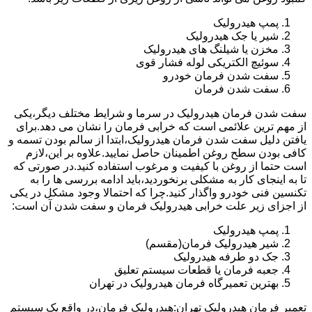
پمپ هیدرولیک
شیر یا جک هیدرولیک
مخزن یا شیلنگ های هیدرولیک
سوئیچ الکتریکی لوله فشار قوی
سفت شدن فرمان خودرو
سفت شدن فرمان
سفت شدن فرمان هیدرولیک در سرما و شرایط مختلف دیگر،یکی
از مهم ترین علائمی است که خرابی فرمان را نشان می دهد.برای
یافتن دلیل سفت شدن فرمان هیدرولیک،ابتدا از سالم بودن تسمه و
کافی بودن سطح روغن اطمینان حاصل نمایید.علاوه بر این،لازم
است حتما از روغن با کیفیت و مرغوب استفاده کنید.در صورتی که
تا به اینجای کار به مشکلی برنخوردید،باید ادامه بررسی ها را به
تکنسین فنی خودرو واگذار کنید.چرا که احتمالا وجود مشکل در یکی
از اجزای زیر علت خرابی هیدرولیک فرمان و سفت شدن آن است:
پمپ هیدرولیک
شیر هیدرولیک فرمان(مقسم)
جک دو طرفه هیدرولیک
جعبه فرمان یا قطعات سیستم تعلیق
بهترین تعمیرگاه فرمان هیدرولیک در تهران
تعمیر فرمان هیدرولیک تهران:هیدرولیک فرمان،در واقع یک سیستم