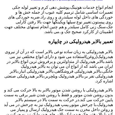
انجام انواع خدمات هونینگ،پوشش دهی کرم و تغییر لوله جکی
تعمیرات اساسی شامل ترمیم کلیه عیوب از جمله خش ها و
خوردگی های داخل لوله سیلندری و روی راد.ضربه خوردگی های
روی پیستون.تغییر نوع سیلها وپکینگها جهت بالا رفتن کارایی
جک،سنگ زنی کامل سیلندر و هم چنین انجام تستهای مختلف جهت
اطمینان از کارکرد صحیح جک و..می باشد.
تعمیر بالابر هیدرولیکی در چایپاره
بالابر هیدرولیکی به زبان ساده نوعی بالابر است که در آن از نیروی
هیدرولیک(روغن)استفاده می شود و دارای انواع مختلفی نیز می
باشد.بالابر هیدرولیک از متداولترین و پرفروش ترین انواع بالابر در
ایران می باشد که از انواع آن می توان به بالابر هیدرولیک
خانگی،بالابر هیدرولیکی فروشگاهی،بالابر هیدرولیکی انبار،بالابر
هیدرولیکی نفر بر،بالابر هیدرولیک ویلچربر،بالابر هیدرولیکی صنعتی
اشاره کرد.
بالابر هیدرولیکی با روشن شدن موتور بالابر به بالا حرکت می کند و
بدون روشن شدن موتور و فقط با روشن شدن شیر برقی به سمت
پایین حرکت می کند.در حرکت به سمت بالا در سیستم بالابر
هیدرولیک،با چرخش موتور،پمپ هیدرولیک نیز به چرخش در می آید
و روغن داخل مخزن به سمت جک هیدرولیک ارسال و پمپاز می
کند.با بالا رفتن جک هیدورلیک بالابر های هیدرولیک نیز به حرکت در