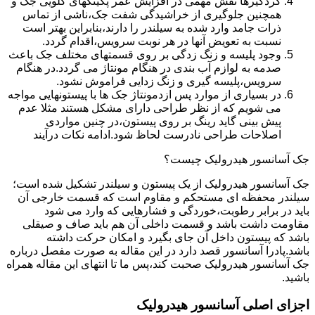
گردگیرها نقش مهمی در افزایش عمر پکینکهای گلویی جک و
همچنین جلوگیری از خراشیدگی شفت جک،ناشی از تماس
ذرات جامد وارد شده به سیلندر را دارند،بنابراین بهتر است
نسبت به تعویض آنها در هر نوبت سرویس،اقدام گردد.
وجود پلیسه و زنگ زدگی بر روی قسمتهای مختلف جک باعث
صدمه به لوازم آب بندی در هنگام مونتاژ می گردد.در هنگام
سرویس،پلیسه گیری و زنگ زدایی فراموش نشود.
در بسیاری از موارد پس ازدمونتاژ جک ها با پیستونهایی مواجه
می شویم که از نظر طراحی دارای مشکل هستند مثلا عدم
پیش بینی گاید رینگ بر روی پیستون،در چنین مواردی
اصلاحات طراحی نادرست لحاظ شود.ادامه نکات درآیند
جک آسانسور هیدرولیک چیست؟
جک آسانسور هیدرولیک از یک پیستون و سیلندر تشکیل شده است؛
سیلندر محفظه ای مستحکم و مقاوم است که قسمت خارجی آن
باید در برابر رطوبت،خوردگی و فشارهایی که وارد می شود
مقاومت داشت باشد و قسمت داخلی آن هم باید صاف و صیقلی
باشد که پیستون داخل آن جای بگیرد و امکان حرکت داشته
باشد.پادرا آسانسور قصد دارد در این مقاله به صورت مفصل درباره
جک آسانسور هیدرولیک صحبت کند،پس ما تا انتهای این مقاله همراه
باشید.
اجزای اصلی آسانسور هیدرولیک