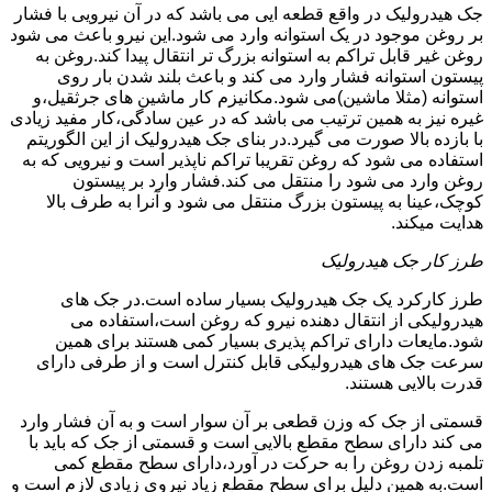
جک هیدرولیک در واقع قطعه ایی می باشد که در آن نیرویی با فشار
بر روغن موجود در یک استوانه وارد می شود.این نیرو باعث می شود
روغن غیر قابل تراکم به استوانه بزرگ تر انتقال پیدا کند.روغن به
پیستون استوانه فشار وارد می کند و باعث بلند شدن بار روی
استوانه (مثلا ماشین)می شود.مکانیزم کار ماشین های جرثقیل،و
غیره نیز به همین ترتیب می باشد که در عین سادگی،کار مفید زیادی
با بازده بالا صورت می گیرد.در بنای جک هیدرولیک از این الگوریتم
استفاده می شود که روغن تقریبا تراکم ناپذیر است و نیرویی که به
روغن وارد می شود را منتقل می کند.فشار وارد بر پیستون
کوچک،عینا به پیستون بزرگ منتقل می شود و آنرا به طرف بالا
هدایت میکند.
طرز کار جک هیدرولیک
طرز کارکرد یک جک هیدرولیک بسیار ساده است.در جک های
هیدرولیکی از انتقال دهنده نیرو که روغن است،استفاده می
شود.مایعات دارای تراکم پذیری بسیار کمی هستند برای همین
سرعت جک های هیدرولیکی قابل کنترل است و از طرفی دارای
قدرت بالایی هستند.
قسمتی از جک که وزن قطعی بر آن سوار است و به آن فشار وارد
می کند دارای سطح مقطع بالایی است و قسمتی از جک که باید با
تلمبه زدن روغن را به حرکت در آورد،دارای سطح مقطع کمی
است.به همین دلیل برای سطح مقطع زیاد نیروی زیادی لازم است و