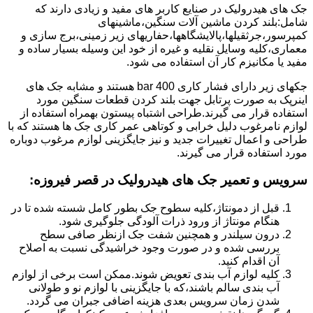
جک های هیدرولیک در صنایع کاربر های مفید و زیادی دارند که
شامل:بلند کردن ماشین آلات سنگین،ماشینهای
کمپرسور،جرثقیلها،پالایشگاهها،حفاریهای زیر زمینی،برج سازی و
معماری،کلیه وسایل نقلیه و غیره از خود این وسیله بسیار ساده و
مفید یا مکانیزم کار آن استفاده می شود.
جکهای زیر دارای فشار کاری 400 bar هستند و مشابه جک های
اینرپک به صورت پرتابل جهت بلند کردن قطعات سنگین مورد
استفاده قرار می گیرند.طراحی اشتباه پیستون بهمراه استفاده از
لوازم نامرغوب دلیل خرابی و کوتاهی عمر کاری جک ها هستند که با
طراحی و اعمال تغییرات جدید و نیز جایگزینی لوازم مرغوب دوباره
مورد استفاده قرار می گیرند.
سرویس و تعمیر جک های هیدرولیک در قصر فیروزه
:
قبل از دمونتاژ،کلیه سطوح جک بطور کامل شسته شده تا در
هنگام مونتاژ از ورود ذرات آلودگی جلوگیری شود.
درون سیلندر و همچنین شفت جک ازنظر صافی سطح
بررسی شده و در صورت وجود خراشیدگی نسبت به اصلاح
آن اقدام کنید.
کلیه لوازم آب بندی تعویض شوند.ممکن است برخی از لوازم
آب بندی سالم باشند،که با جایگزینی با لوازم نو و طولانی
شدن زمان سرویس بعدی هزینه اضافی جبران می گردد.