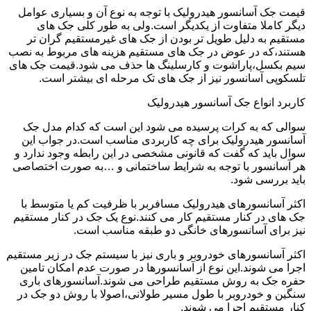
قیمت جک آسانسور هیدرولیک با توجه به نوع آن و بسیاری عوامل
دیگر کاملا متفاوت از یکدیگر است.ولی به طور کلی جک های
مستقیم به دلیل طویل تر بودن از جک های غیرمستقیم گران تر
هستند،که در عوض در جک های مستقیم هزینه های مربوط به نصب
سیم بکسل،پاراشوت و کارسلینگ ها حذف می شود.قیمت جک های
تلسکوپی آسانسور نیز از جک های تک مرحله ای بیشتر است.
کاربرد انواع جک آسانسور هیدرولیک
سوالی که به کرات پرسیده می شود این است که کدام مدل جک
آسانسور هیدرولیک برای چه کاربردی مناسب است.در جواب این
سوال باید که گفت که قانونی مشخصی در این رابطه وجود ندارد و
هر آسانسور با توجه به شرایط ساختمانی و …به صورت اختصاصی
باید بررسی شود.
اکثر آسانسورهای هیدرولیک مسافربر با ظرفیت کم یا متوسط با
جک های در کنار مستقیم کار می کنند.نوع یک جک در کنار مستقیم
نیز برای آسانسورهای خانگی دو طبقه مناسب است.
اکثر آسانسورهای خودروبر و باری نیز با سیستم جک در زیر مستقیم
اجرا می شوند.این نوع از آسانسورها در صورت عدم امکان تامین
حفره جک به روش مستقیم طراحی می شوند.آسانسورهای باری
سنگین و خودروبر با طول مسیر طولانی،اصولا با روش دو جک در
کنار مستقیم اجرا می شوند.