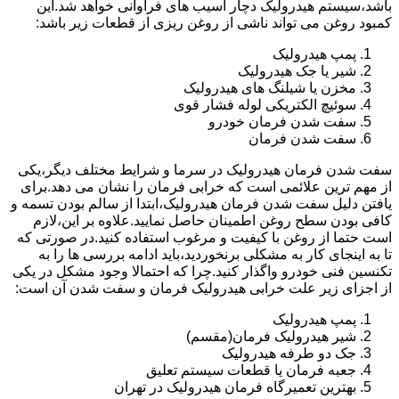
باشد،سیستم هیدرولیک دچار آسیب های فراوانی خواهد شد.این
کمبود روغن می تواند ناشی از روغن ریزی از قطعات زیر باشد:
پمپ هیدرولیک
شیر یا جک هیدرولیک
مخزن یا شیلنگ های هیدرولیک
سوئیچ الکتریکی لوله فشار قوی
سفت شدن فرمان خودرو
سفت شدن فرمان
سفت شدن فرمان هیدرولیک در سرما و شرایط مختلف دیگر،یکی
از مهم ترین علائمی است که خرابی فرمان را نشان می دهد.برای
یافتن دلیل سفت شدن فرمان هیدرولیک،ابتدا از سالم بودن تسمه و
کافی بودن سطح روغن اطمینان حاصل نمایید.علاوه بر این،لازم
است حتما از روغن با کیفیت و مرغوب استفاده کنید.در صورتی که
تا به اینجای کار به مشکلی برنخوردید،باید ادامه بررسی ها را به
تکنسین فنی خودرو واگذار کنید.چرا که احتمالا وجود مشکل در یکی
از اجزای زیر علت خرابی هیدرولیک فرمان و سفت شدن آن است:
پمپ هیدرولیک
شیر هیدرولیک فرمان(مقسم)
جک دو طرفه هیدرولیک
جعبه فرمان یا قطعات سیستم تعلیق
بهترین تعمیرگاه فرمان هیدرولیک در تهران