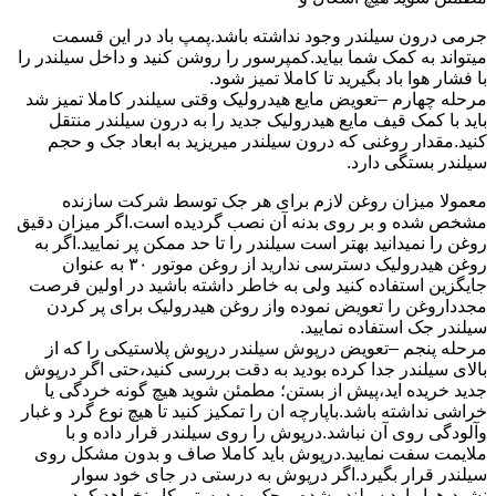
جرمی درون سیلندر وجود نداشته باشد.پمپ باد در این قسمت
میتواند به کمک شما بیاید.کمپرسور را روشن کنید و داخل سیلندر را
با فشار هوا باد بگیرید تا کاملا تمیز شود.
مرحله چهارم –تعویض مایع هیدرولیک وقتی سیلندر کاملا تمیز شد
باید با کمک قیف مایع هیدرولیک جدید را به درون سیلندر منتقل
کنید.مقدار روغنی که درون سیلندر میریزید به ابعاد جک و حجم
سیلندر بستگی دارد.
معمولا میزان روغن لازم برای هر جک توسط شرکت سازنده
مشخص شده و بر روی بدنه آن نصب گردیده است.اگر میزان دقیق
روغن را نمیدانید بهتر است سیلندر را تا حد ممکن پر نمایید.اگر به
روغن هیدرولیک دسترسی ندارید از روغن موتور ۳۰ به عنوان
جایگزین استفاده کنید ولی به خاطر داشته باشید در اولین فرصت
مجدداروغن را تعویض نموده واز روغن هیدرولیک برای پر کردن
سیلندر جک استفاده نمایید.
مرحله پنجم –تعویض درپوش سیلندر درپوش پلاستیکی را که از
بالای سیلندر جدا کرده بودید به دقت بررسی کنید،حتی اگر درپوش
جدید خریده اید،پیش از بستن؛ مطمئن شوید هیچ گونه خردگی یا
خراشی نداشته باشد.باپارچه ان را تمکیز کنید تا هیچ نوع گرد و غبار
وآلودگی روی آن نباشد.درپوش را روی سیلندر قرار داده و با
ملایمت سفت نمایید.درپوش باید کاملا صاف و بدون مشکل روی
سیلندر قرار بگیرد.اگر درپوش به درستی در جای خود سوار
نشود،هوا وارد سیلندر شده و جک به درستی کار نخواهد کرد.