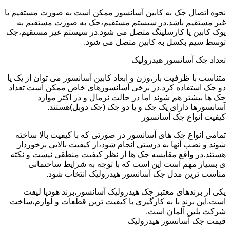
نحوه اتصال جک به کابین آسانسور ممکن است به صورت مستقیم یا
غیر مستقیم باشد.در سیستم مستقیم،جک به صورت مستقیم به
یوک کابین یا کارسلینگ متصل می شود.در سیستم غیر مستقیم،جک
توسط سیم بکسل به کابین متصل می شود.
تعداد جک آسانسور هیدرولیک
متناسب با ظرفیت بار،وزن و ابعاد کابین آسانسور می توان از یک یا
دو جک استفاده کرد.در برخی آسانسورهای خاص ممکن است تعداد
جک ها بیشتر هم شوند اما در حالت نرمال و در اکثر موارد
آسانسورها دارای یک جک و یا دو جک (جک دوبل)هستند.
کیفیت انواع جک آسانسور
تمامی انواع جک های آسانسور در صورتی که با کیفیت بالا ساخته
شوند و نصب آنها به درستی انجام شود،از کیفیت بالایی برخوردار
هستند.در واقع مقایسه جک ها از نظر کیفیت منطقی نیست و نکته
ی بسیار مهم است این است که با توجه به شرایط ساختمانی
مناسب ترین مدل جک آسانسور هیدرولیک انتخاب شود.
یکی از برندهای معتبر جک هیدرولیک آسانسور،برند هودپا لیفت
است.این برند با به کارگیری با کیفیت ترین قطعات و لوازم،ساخت
شرکت بلین آلمان است.
قیمت جک آسانسور هیدرولیک