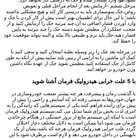
مرحل ششم –آزمایش بعد از انجام مراحل قبلی و تعویض
روغن،جک سوسماری باید به درستی کار کند و هیچ مشکلی نداشته
باشد؛ با این حال برای اطمینان بهتر است پیش از کار کردن با جک و
وارد آوردن فشار اضافی به آن،چند مرتبه جک را آزمایش کنید و از
صحت عملکرد آن مطمئن شوید.دسته جک را چند مرتبه به پایین
فشار دهید،جک باید نرم و طبیعی بالا بیاید و البته بتواند موقعیت خود
را حفظ کند.
در مرحله بعد جک را زیر وسیله نقلیه امتحان کنید و سعی کنید با
کمک آن ماشین را به آرامی از زمین بلند نمایید.پیش از آنکه به طور
کامل از جک استفاده کنید،مطمئن شوید جک از عهده نگاه داشتن
وزن خودرو بر خواهد آمد.
با 5 علت خرابی هیدرولیک فرمان آشنا شوید
با گذشت زمان و پیشرفت هر چه بیشتر صنعت خودروسازی در
جهان،خودروها به سمتی رفته اند که آسایش و راحتی را بیش از
پیش برای راننده فراهم کنند.یکی از سیستم هایی که رانندگی را به
امری لذت بخش برای شما تبدیل می کند،سیستم هیدرولیک فرمان
است.با اینکه این سیستم مانع از بروز خستگی در هنگام چرخاندن
فرمان می شود،اما ممکن است به دلایل مختلف دچار اختلال
گردد.علت خرابی هیدرولیک فرمان هرچه که باشد،نشان از یک
نابهینگی در داخل خودرو می دهد و لازم است برطرف شود.با این