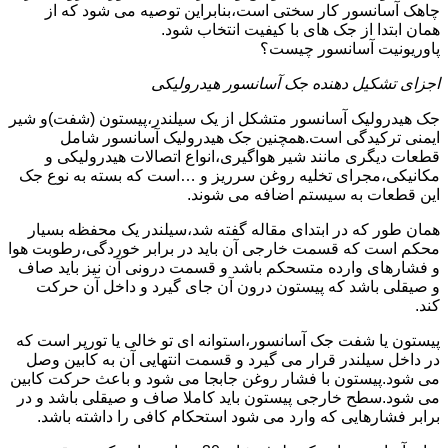
چاهک آسانسور کار سختی است،بنابراین توصیه می شود که از
همان ابتدا از جک های با کیفیت انتخاب شود.
پاوریونیت آسانسور چیست؟
اجزای تشکیل دهنده جک آسانسور هیدرولیکی
جک هیدرولیک آسانسور متشکل از یک سیلندر،پیستون (شفت)و شیر
ایمنی ترکیدگی است.همچنین جک هیدرولیک آسانسور شامل
قطعات دیگری مانند شیر هواگیری،انواع اتصالات هیدرولیکی و
مکانیکی،مجرای تخلیه روغن سرریز و …است که بسته به نوع جک
این قطعات به سیستم اضافه می شوند.
همان طور که در ابتدای مقاله گفته شد،سیلندر یک محفظه بسیار
محکم است که قسمت خارجی آن باید در برابر خوردگی،رطوبت هوا
و فشارهای وارده متسحکم باشد و قسمت درونی آن نیز باید صاف
و صیقلی باشد که پیستون درون آن جای گیرد و داخل آن حرکت
کند.
پیستون یا شفت جک آسانسور،استوانه ای تو خالی یا تورپر است که
در داخل سیلندر قرار می گیرد و قسمت انتهایی آن به کابین وصل
می شود.پیستون با فشار روغن جابجا می شود و باعث حرکت کابین
می شود.سطح خارجی پیستون باید کاملا صاف و صیقلی باشد و در
برابر فشارهایی که وارد می شود استحکام کافی را داشته باشد.