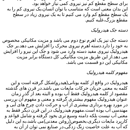
برای سطح مقطع کم نیز نیروی کمی نیاز خواهد بود.
این بدان معنی است که متناسب با توان انسان،یک نیروی کم را به
یک سطح مقطع کم وارد می کنیم تا به یک نیروی زیاد در سطح
مقطع بزرگ،غلبه کنیم.
دسته جک هیدرولیک
دسته جک نیز یک اهرم نوع دوم می باشد و مزیت مکانیکی مخصوص
به خود را دارد.دسته اهرم نیروی محرک را افزایش می دهد.بر جک
هیدرولیک نیروی مفید دسته وارد می شود و جک این نیرو را افزایش
می دهد.از این طریق مزیت مکانیکی کل دستگاه برابر مزیت
مکانیکی این دو قسمت می باشد.
مفهوم کلمه هیدرولیک
هیدرولیک در واقع از کلمه یونانی(هیدرو)شکل گرفته است و این
کلمه به معنی جریان حرکات مایعات می باشد.در قرن های گذشته
مقصود از کلمه هیدرولیک فقط آب بوده و البته بعد از گذر زمان
عنوان هیدرولیک مفهوم بیشتری گرفته و معنی و مفهوم آن بررسی
در مورد بهره برداری بیشتری از آب و حرکت دادن چرخ های آبی و
مهندسی آب بوده است.مفهوم هیدرولیک در این قرن دیگر فقط به
معنی آب نیست بلکه دامنه وسیع تری بخود گرفته و شامل قواعد و
کاربرد مایعات دیگری،بخصوص(روغن معدنی)می باشد،به این دلیل
که آب به علت خاصیت زنگ زدگی،در صنایع نمی توان از آن به