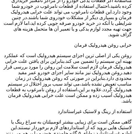
متاسفانه اگر قطعات یدکی خودرو را از مراکز نامعتبر خریداری
کرده باشید،احتمال استفاده از قطعات نامرغوب در خودرو شما
وجود دارد.این قطعات نامرغوب می تواند علت خرابی هیدرولیک
فرمان و بسیاری دیگر از مشکلات خودروی شما باشند.در چنین
شرایطی با آنکه در خرید خودرو صرفه جویی کرده اید،اما لازم است
جهت تهیه مجدد لوازم یدکی و یا تعمیر آن ها متحمل هزینه های
گزاف شوید.
خرابی روغن هیدرولیک فرمان
روغن یکی از اصلی ترین اجزای سیستم هیدرولیک است که عملکرد
بهینه این سیستم را تضمین می کند.بنابراین برای یافتن علت خرابی
هیدرولیک فرمان لازم است سلامت این روغن را مورد بررسی قرار
دهید.روغن هیدرولیک نیز مانند سایر اجزای خودرو عمر مفید
محدودی دارد.بنابراین در صورتی که روغن هیدرولیک در زمان
مناسب تعویض نشده باشد،می تواند سبب بروز اختلال در سیستم
هیدرولیک گردد.علاوه بر این،استفاده از روغن نامرغوب به قطعات
هیدرولیک آسیب زده و ممکن است علت خرابی هیدرولیک فرمان
باشد.
استفاده از رینگ و لاستیک غیراستاندارد
گاهی ممکن است برای زیبایی بیشتر اتومبیلتان به سراغ رینگ یا
لاستیک هایی بروید که از استانداردهای لازم برخوردار نیستند.این
لوازم غیراستاندارد زوایای ۵ گانه جلوبندی خودرو را بر هم می زنند