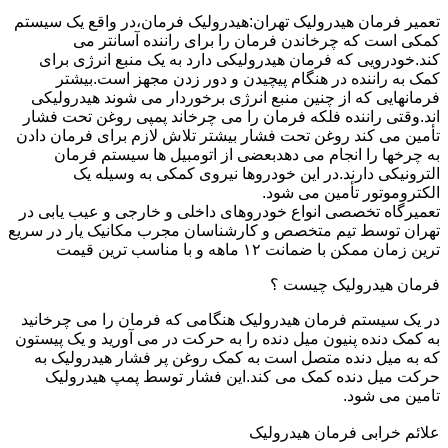
تعمیر فرمان هیدرولیک تهران:هیدرولیک فرمان،در واقع یک سیستم
کمکی است که چرخاندن فرمان را برای راننده آسانتر می
کند.خودرویی که فرمان هیدرولیکی دارد به یک منبع انرژی برای
کمک به راننده در هنگام پیچیدن و دور زدن مجهز است.بیشتر
فرمانهایی که از چنین منبع انرژی برخوردار می شوند هیدرولیکی
اند.وقتی راننده فلکه فرمان را می چرخاند پمپی روغن تحت فشار
تأمین می کند روغن تحت فشار بیشتر تلاش لازم برای فرمان دادن
به چرخها را انجام می دهدبعضی از اتومبیل ها سیستم فرمان
الترونیکی دارند.در این خودروها نیروی کمکی به وسیله یک
الکتروموتور تأمین می شود.
تعمیرگاه تخصصی انواع خودروهای داخلی و خارجی و عیب یابی در
تهران توسط تیم متخصص و کارشناسان مجرب مکانیک یار در سریع
ترین زمان ممکن با ضمانت ۱۲ ماهه و با مناسب ترین قیمت
فرمان هیدرولیک چیست ؟
در یک سیستم فرمان هیدرولیک هنگامی که فرمان را می چرخانید
به کمک دنده پنیون میل دنده را به حرکت در می آورید و یک پیستون
که به میل دنده متصل است به کمک روغن پر فشار هیدرولیک به
حرکت میل دنده کمک می کند.این فشار توسط پمپ هیدرولیک
تامین می شود.
علائم خرابی فرمان هیدرولیک