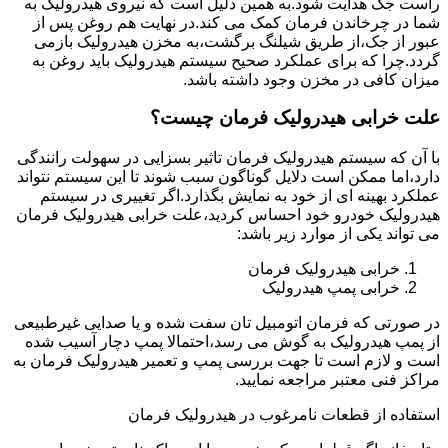
راست جک هدایت شود.به همین دلیل است که نیروی هیدرولیک به
شما در چرخاندن فرمان کمک می کند.در نهایت هم روغن پس از
عبور از جک،از طریق شیلنگ برگشت،به مخزن هیدرولیک بازمی
گردد.چرا که برای عملکرد صحیح سیستم هیدرولیک باید روغن به
میزان کافی در مخزن وجود داشته باشد.
علت خرابی هیدرولیک فرمان چیست؟
با آن که سیستم هیدرولیک فرمان تاثیر بسزایی در سهولت رانندگی
دارد،اما ممکن است دلایل گوناگون سبب شوند تا این سیستم نتواند
عملکرد بهینه ای از خود به نمایش بگذارد.اگر تغییری در سیستم
هیدرولیک خودرو خود احساس کردید،علت خرابی هیدرولیک فرمان
می تواند یکی از موارد زیر باشد:
خرابی هیدرولیک فرمان
خرابی پمپ هیدرولیک
در صورتی که فرمان اتومبیل تان سفت شده و یا صدایی غیرطبیعی
از پمپ هیدرولیک به گوش می رسد،احتمالا پمپ دچار آسیب شده
است و لازم است تا جهت بررسی پمپ و تعمیر هیدرولیک فرمان به
مراکز فنی معتبر مراجعه نمایید.
استفاده از قطعات نامرغوب در هیدرولیک فرمان