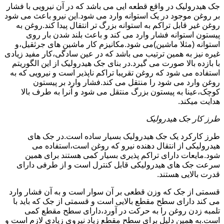
جک هیدرولیک در واقع قطعه ایی می باشد که در آن نیرویی با فشار
بر روغن موجود در یک استوانه وارد می شود.این نیرو باعث می شود
روغن غیر قابل تراکم به استوانه بزرگ تر انتقال پیدا کند.روغن به
پیستون استوانه فشار وارد می کند و باعث بلند شدن بار روی
استوانه (مثلا ماشین)می شود.مکانیزم کار ماشین های جرثقیل،و
غیره نیز به همین ترتیب می باشد که در عین سادگی،کار مفید زیادی
با بازده بالا صورت می گیرد.در بنای جک هیدرولیک از این الگوریتم
استفاده می شود که روغن تقریبا تراکم ناپذیر است و نیرویی که به
روغن وارد می شود را منتقل می کند.فشار وارد بر پیستون
کوچک،عینا به پیستون بزرگ منتقل می شود و آنرا به طرف بالا
هدایت میکند.
طرز کار جک هیدرولیک
طرز کارکرد یک جک هیدرولیک بسیار ساده است.در جک های
هیدرولیکی از انتقال دهنده نیرو که روغن است،استفاده می
شود.مایعات دارای تراکم پذیری بسیار کمی هستند برای همین
سرعت جک های هیدرولیکی قابل کنترل است و از طرفی دارای
قدرت بالایی هستند.
قسمتی از جک که وزن قطعی بر آن سوار است و به آن فشار وارد
می کند دارای سطح مقطع بالایی است و قسمتی از جک که باید با
تلمبه زدن روغن را به حرکت در آورد،دارای سطح مقطع کمی
است.به همین دلیل برای سطح مقطع زیاد نیروی زیادی لازم است و