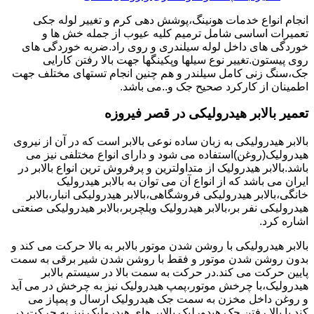
انجام انواع خدمات هونینگ،پوشش دهی کرم و تغییر لوله جکی
تعمیرات اساسی شامل ترمیم کلیه عیوب از جمله خش ها و
خوردگی های داخل لوله سیلندری و روی راد.ضربه خوردگی های
روی پیستون.تغییر نوع سیلها وپکینگها جهت بالا رفتن کارایی
جک،سنگ زنی کامل سیلندر و هم چنین انجام تستهای مختلف جهت
اطمینان از کارکرد صحیح جک و..می باشد.
تعمیر بالابر هیدرولیکی در قصر فیروزه
بالابر هیدرولیکی به زبان ساده نوعی بالابر است که در آن از نیروی
هیدرولیک(روغن)استفاده می شود و دارای انواع مختلفی نیز می
باشد.بالابر هیدرولیک از متداولترین و پرفروش ترین انواع بالابر در
ایران می باشد که از انواع آن می توان به بالابر هیدرولیک
خانگی،بالابر هیدرولیکی فروشگاهی،بالابر هیدرولیکی انبار،بالابر
هیدرولیکی نفر بر،بالابر هیدرولیک ویلچربر،بالابر هیدرولیکی صنعتی
اشاره کرد.
بالابر هیدرولیکی با روشن شدن موتور بالابر به بالا حرکت می کند و
بدون روشن شدن موتور و فقط با روشن شدن شیر برقی به سمت
پایین حرکت می کند.در حرکت به سمت بالا در سیستم بالابر
هیدرولیک،با چرخش موتور،پمپ هیدرولیک نیز به چرخش در می آید
و روغن داخل مخزن به سمت جک هیدرولیک ارسال و پمپاز می
کند.با بالا رفتن جک هیدورلیک بالابر های هیدرولیک نیز به حرکت در