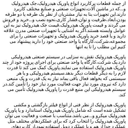
از جمله قطعات پرکاربرد انواع پاورپک هیدرولیک،جک هیدرولیک
و...که در ماشین آلات،تجهیزات صنعتی و صنایع مختلف کاربرد
دارند.این تجهیزات بنا به نیاز مشتریان از نظر یک طرفه یا دو طرفه
بودن،ابعاد،ظرفیت و توان،فشار کاری،نحوه نصب و...خرید و فروش
می گردند و قیمت پاورپک هیدرولیک،قیمت جک هیدرولیک نیز به این
عوامل وابسته هستند.اگر به آشنایی با تجهیزات صنعتی مدرن علاقه
دارید و یا قصد خرید پاورپک هیدرولیک و تجهیزات صنعتی را برای
مجموعه،شرکت،کارگاه یا واحد صنعتی خود را دارید پیشنهاد می
کنیم این مطلب را تا به انتها
پاورپک هیدرولیک نقش به سزایی در سیستم صنعتی هیدرولیکی
دارد.یک شرکت،کارگاه یا واحد صنعتی برای اجرای پروژه خود از چند
پاورپک هیدرولیک استفاده می نمایند.پاورپک کمک می کند تا قدرت
لازم را به دیگر قطعات دیگر بدهد.سیستم هیدرولیکی و یا هر
سیستمی که بخواهد فعال باقی بماند نیاز به یک قدرت و یک منبعی
دارد که نیروی مورد نیاز جهت فعالیت مورد نیاز خود را تأمین کند.در
سیستم هیدرولیکی این منبع قدرت را پاورپک هیدرولیک تأمین می
کند.
پاورپک هیدرولیک از نظر فنی از انواع فیلتر بازگشتی و مکشی
تشکیل شده است که شامل پاورپک هیدرولیک استاندارد و یا پاورپک
هیدرولیک میکرو و...می باشد.متناسب با صنعت و فعالیت می توان
پاورپک هیدرولیک را انتخاب کرد که برای عملکردهای مختلف مثل
عملکرد جدا از هم و یا عملکرد دوبل استفاده نمود.از کاربردهای