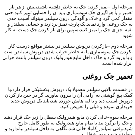
مرحله اول –تمیز کردن جک به خاطر داشته باشید،پیش از هر بار
تعمیر و یا هواگیری جک سوسماری باید آن را حسابی تمیز کنید.حتی
مقدار کمی گرد و خاک و آلودگی درون سیلندر میتواند آسیب جدی
به جک روغنی وارد نماید.یک پارچه تمیز بردارید و حسابی سیلندر و
بقیه اجزای جک را تمیز کنید،سپس برای باز کردن جک دست به کار
شوید.
مرحله دوم –بازکردن درپوش سیلندر در بیشتر مواقع درست کار
نکردن جک سوسماری یا به خاطر خراب شدن درپوش سیلندر است
و یا ورود گرد و خاک داخل مایع هیدرولیک درون سیلندر باعث خرابی
ابزار شده است.
تعمیر جک روغنی
در قسمت بالایی سیلندر معمولا یک درپوش پلاستیکی قرار دارد،با
کمک پیچ گوشتی به آرامی آن را بیرون بیاورید.اگر در حین باز کردن
درپوش آسیب دید و یا لبه هایش خورده شد،باید یک درپوش جدید
خریداری نموده و قبلی را تعویض کنید.
مرحله سوم-خالی کردن مایع هیدرولیک سطل را زیر جک قرار دهید
و جک را برگردانید تا تمام مایع هیدرولیک به طور کامل خارج
شود.وقتی سیلندر کاملا خالی شد،نگاهی به داخل سیلندر بیاندازید و
مطمئن شوید هیچ آشغال و