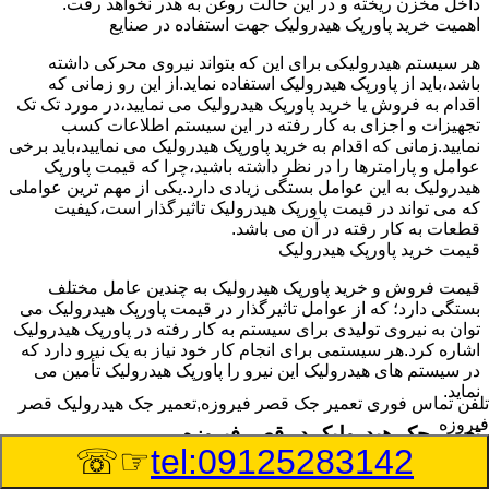
داخل مخزن ریخته و در این حالت روغن به هدر نخواهد رفت.
اهمیت خرید پاورپک هیدرولیک جهت استفاده در صنایع
هر سیستم هیدرولیکی برای این که بتواند نیروی محرکی داشته
باشد،باید از پاورپک هیدرولیک استفاده نماید.از این رو زمانی که
اقدام به فروش یا خرید پاورپک هیدرولیک می نمایید،در مورد تک تک
تجهیزات و اجزای به کار رفته در این سیستم اطلاعات کسب
نمایید.زمانی که اقدام به خرید پاورپک هیدرولیک می نمایید،باید برخی
عوامل و پارامترها را در نظر داشته باشید،چرا که قیمت پاورپک
هیدرولیک به این عوامل بستگی زیادی دارد.یکی از مهم ترین عواملی
که می تواند در قیمت پاورپک هیدرولیک تاثیرگذار است،کیفیت
قطعات به کار رفته در آن می باشد.
قیمت خرید پاورپک هیدرولیک
قیمت فروش و خرید پاورپک هیدرولیک به چندین عامل مختلف
بستگی دارد؛ که از عوامل تاثیرگذار در قیمت پاورپک هیدرولیک می
توان به نیروی تولیدی برای سیستم به کار رفته در پاورپک هیدرولیک
اشاره کرد.هر سیستمی برای انجام کار خود نیاز به یک نیرو دارد که
در سیستم های هیدرولیک این نیرو را پاورپک هیدرولیک تأمین می
نماید.
تلفن تماس فوری
تعمیر جک قصر فیروزه,تعمیر جک هیدرولیک قصر
فیروزه
تعمیر جک هیدرولیک در قصر فیروزه
☞☏
tel:09125283142
وسیله‎ای که با عملکرد خود موجب بلند شدن اهرم و یا وزن سنگین