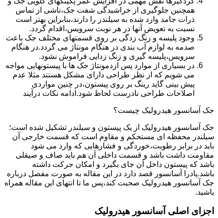
گردگیرها نقش مهمی در افزایش عمر پکینکهای گلویی جک و
همچنین جلوگیری از خراشیدگی شفت جک،ناشی از تماس
ذرات جامد وارد شده به سیلندر را دارند،بنابراین بهتر است
نسبت به تعویض آنها در هر نوبت سرویس،اقدام گردد.
وجود پلیسه و زنگ زدگی بر روی قسمتهای مختلف جک باعث
صدمه به لوازم آب بندی در هنگام مونتاژ می گردد.در هنگام
سرویس،پلیسه گیری و زنگ زدایی فراموش نشود.
در بسیاری از موارد پس ازدمونتاژ جک ها با پیستونهایی مواجه
می شویم که از نظر طراحی دارای مشکل هستند مثلا عدم
پیش بینی گاید رینگ بر روی پیستون،در چنین مواردی
اصلاحات طراحی نادرست لحاظ شود.ادامه نکات درآیند
جک آسانسور هیدرولیک چیست؟
جک آسانسور هیدرولیک از یک پیستون و سیلندر تشکیل شده است؛
سیلندر محفظه ای مستحکم و مقاوم است که قسمت خارجی آن
باید در برابر رطوبت،خوردگی و فشارهایی که وارد می شود
مقاومت داشت باشد و قسمت داخلی آن هم باید صاف و صیقلی
باشد که پیستون داخل آن جای بگیرد و امکان حرکت داشته
باشد.پادرا آسانسور قصد دارد در این مقاله به صورت مفصل درباره
جک آسانسور هیدرولیک صحبت کند،پس ما تا انتهای این مقاله همراه
باشید.
اجزای اصلی آسانسور هیدرولیک