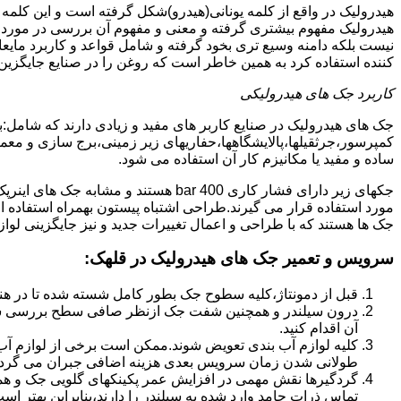
هیدرولیک در واقع از کلمه یونانی(هیدرو)شکل گرفته است و این کلمه
هیدرولیک مفهوم بیشتری گرفته و معنی و مفهوم آن بررسی در مورد 
نیست بلکه دامنه وسیع تری بخود گرفته و شامل قواعد و کاربرد مای
کننده استفاده کرد به همین خاطر است که روغن را در صنایع جایگزین
کاربرد جک های هیدرولیکی
جک های هیدرولیک در صنایع کاربر های مفید و زیادی دارند که شامل:
کمپرسور،جرثقیلها،پالایشگاهها،حفاریهای زیر زمینی،برج سازی و معمار
ساده و مفید یا مکانیزم کار آن استفاده می شود.
جکهای زیر دارای فشار کاری 400 bar هستند
مورد استفاده قرار می گیرند.طراحی اشتباه پیستون بهمراه استفاده ا
جک ها هستند که با طراحی و اعمال تغییرات جدید و نیز جایگزینی لواز
سرویس و تعمیر جک های هیدرولیک در قلهک
:
قبل از دمونتاژ،کلیه سطوح جک بطور کامل شسته شده تا در هنگ
درون سیلندر و همچنین شفت جک ازنظر صافی سطح بررسی ش
آن اقدام کنید.
کلیه لوازم آب بندی تعویض شوند.ممکن است برخی از لوازم آب بن
طولانی شدن زمان سرویس بعدی هزینه اضافی جبران می گردد
گردگیرها نقش مهمی در افزایش عمر پکینکهای گلویی جک و ه
تماس ذرات جامد وارد شده به سیلندر را دارند،بنابراین بهتر ا