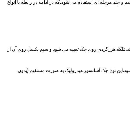
ای آسانسورهایی که ظرفیتشان بیش از 30 تن است از جک های غیرمستقیم و چند مرحله ای استفاده می شود،که در ادامه در رابطه با انواع
کند.فلکه هرزگردی روی جک تعبیه می شود و سیم بکسل روی آن از
شود.این نوع جک آسانسور هیدرولیک به صورت مستقیم (بدون