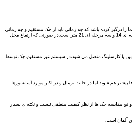
را درگیر کرده باشد که چه زمانی باید از جک مستقیم و چه زمانی
از جک غیرمستقیم استفاده کنیم؟ جک های مستقیم تا 21 متر را ساپورت می کنند و این مقدار در جک تلسکوپی تک مرحله ای 7 متر،دو مرحله ای 14 و سه مرحله ای 21 متر است.در صورتی که ارتفاع محل
ابین یا کارسلینگ متصل می شود.در سیستم غیر مستقیم،جک توسط
بیشتر هم شوند اما در حالت نرمال و در اکثر موارد آسانسورها
ر واقع مقایسه جک ها از نظر کیفیت منطقی نیست و نکته ی بسیار
ن آلمان است.