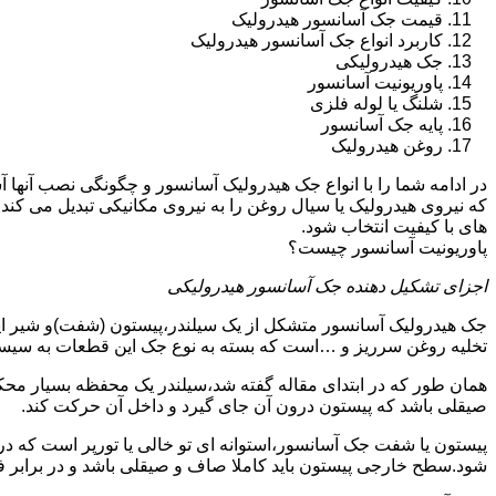
قیمت جک آسانسور هیدرولیک
کاربرد انواع جک آسانسور هیدرولیک
جک هیدرولیکی
پاوریونیت آسانسور
شلنگ یا لوله فلزی
پایه جک آسانسور
روغن هیدرولیک
در ادامه شما را با انواع جک هیدرولیک آسانسور و چگونگی نصب آنه
که نیروی هیدرولیک یا سیال روغن را به نیروی مکانیکی تبدیل می کند
های با کیفیت انتخاب شود.
پاوریونیت آسانسور چیست؟
اجزای تشکیل دهنده جک آسانسور هیدرولیکی
جک هیدرولیک آسانسور متشکل از یک سیلندر،پیستون (شفت)و شیر ای
تخلیه روغن سرریز و …است که بسته به نوع جک این قطعات به سیس
همان طور که در ابتدای مقاله گفته شد،سیلندر یک محفظه بسیار مح
صیقلی باشد که پیستون درون آن جای گیرد و داخل آن حرکت کند.
پیستون یا شفت جک آسانسور،استوانه ای تو خالی یا تورپر است که د
شود.سطح خارجی پیستون باید کاملا صاف و صیقلی باشد و در برابر ف