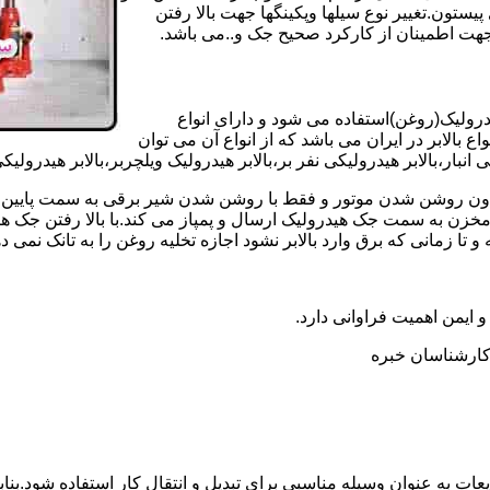
تون.تغییر نوع سیلها وپکینگها جهت بالا رفتن
هت اطمینان از کارکرد صحیح جک و..می باشد.
یدرولیک(روغن)استفاده می شود و دارای انواع
ع بالابر در ایران می باشد که از انواع آن می توان
 انبار،بالابر هیدرولیکی نفر بر،بالابر هیدرولیک ویلچربر،بالابر هیدرول
و بدون روشن شدن موتور و فقط با روشن شدن شیر برقی به سمت پایین 
ن به سمت جک هیدرولیک ارسال و پمپاز می کند.با بالا رفتن جک هیدو
 زمانی که برق وارد بالابر نشود اجازه تخلیه روغن را به تانک نمی ده
 و ایمن اهمیت فراوانی دارد.
ر کارشناسان خبره
عات به عنوان وسیله مناسبی برای تبدیل و انتقال کار استفاده شود.بناب