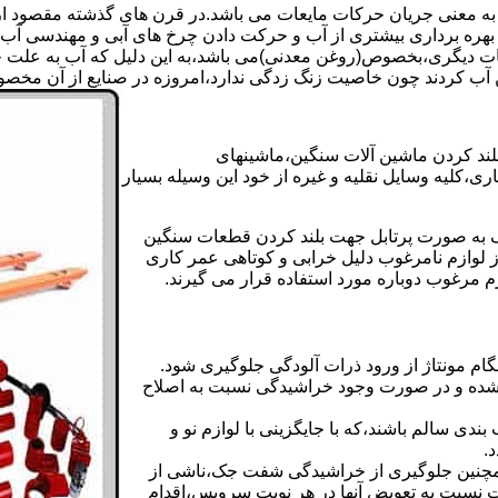
 به معنی جریان حرکات مایعات می باشد.در قرن های گذشته مقصود از ک
بهره برداری بیشتری از آب و حرکت دادن چرخ های آبی و مهندسی آب 
عات دیگری،بخصوص(روغن معدنی)می باشد،به این دلیل که آب به علت خا
 آب کردند چون خاصیت زنگ زدگی ندارد،امروزه در صنایع از آن مخصوصا
بلند کردن ماشین آلات سنگین،ماشینهای
ی،کلیه وسایل نقلیه و غیره از خود این وسیله بسیار
 و مشابه جک های اینرپک به صورت پرتابل جهت بلند کردن قطعات سنگین
ز لوازم نامرغوب دلیل خرابی و کوتاهی عمر کاری
م مرغوب دوباره مورد استفاده قرار می گیرند.
ام مونتاژ از ورود ذرات آلودگی جلوگیری شود.
ده و در صورت وجود خراشیدگی نسبت به اصلاح
دی سالم باشند،که با جایگزینی با لوازم نو و
.
مچنین جلوگیری از خراشیدگی شفت جک،ناشی از
ست نسبت به تعویض آنها در هر نوبت سرویس،اقدام