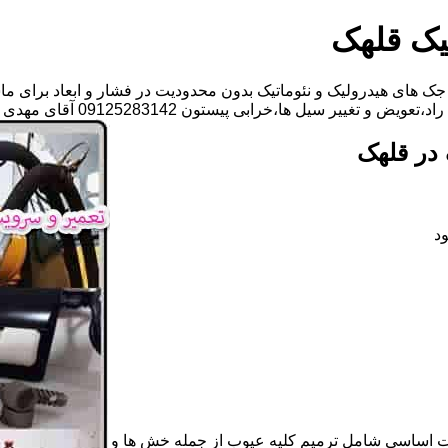
یک قلهک
ک های هیدرولیک و نئوماتیک بدون محدودیت در فشار و ابعاد برای ما
یل ها،خرابی پیستون 09125283142 آقای مهدی ابراهیمی
در قلهک
د
ات اساسی شامل ترمیم کلیه عیوب از جمله خش ها و