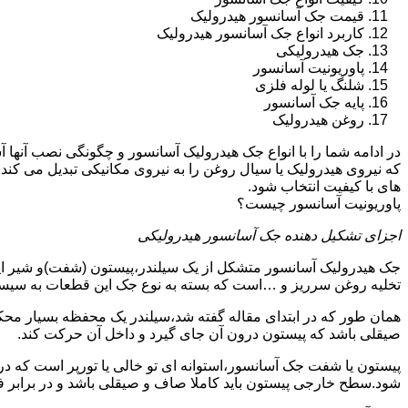
قیمت جک آسانسور هیدرولیک
کاربرد انواع جک آسانسور هیدرولیک
جک هیدرولیکی
پاوریونیت آسانسور
شلنگ یا لوله فلزی
پایه جک آسانسور
روغن هیدرولیک
در ادامه شما را با انواع جک هیدرولیک آسانسور و چگونگی نصب آنه
که نیروی هیدرولیک یا سیال روغن را به نیروی مکانیکی تبدیل می کند
های با کیفیت انتخاب شود.
پاوریونیت آسانسور چیست؟
اجزای تشکیل دهنده جک آسانسور هیدرولیکی
جک هیدرولیک آسانسور متشکل از یک سیلندر،پیستون (شفت)و شیر ای
تخلیه روغن سرریز و …است که بسته به نوع جک این قطعات به سیس
همان طور که در ابتدای مقاله گفته شد،سیلندر یک محفظه بسیار مح
صیقلی باشد که پیستون درون آن جای گیرد و داخل آن حرکت کند.
پیستون یا شفت جک آسانسور،استوانه ای تو خالی یا تورپر است که د
شود.سطح خارجی پیستون باید کاملا صاف و صیقلی باشد و در برابر ف