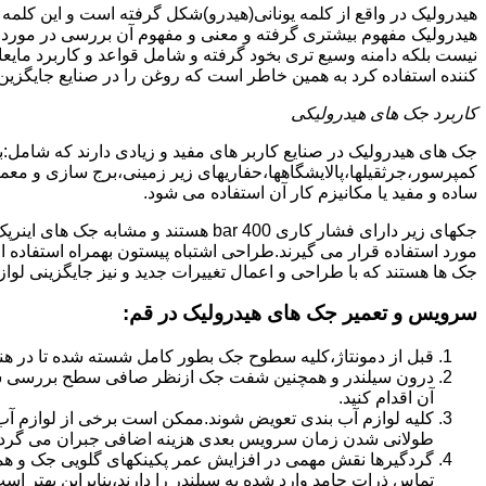
هیدرولیک در واقع از کلمه یونانی(هیدرو)شکل گرفته است و این کلمه
هیدرولیک مفهوم بیشتری گرفته و معنی و مفهوم آن بررسی در مورد 
نیست بلکه دامنه وسیع تری بخود گرفته و شامل قواعد و کاربرد مای
کننده استفاده کرد به همین خاطر است که روغن را در صنایع جایگزین
کاربرد جک های هیدرولیکی
جک های هیدرولیک در صنایع کاربر های مفید و زیادی دارند که شامل:
کمپرسور،جرثقیلها،پالایشگاهها،حفاریهای زیر زمینی،برج سازی و معمار
ساده و مفید یا مکانیزم کار آن استفاده می شود.
جکهای زیر دارای فشار کاری 400 bar هستند
مورد استفاده قرار می گیرند.طراحی اشتباه پیستون بهمراه استفاده ا
جک ها هستند که با طراحی و اعمال تغییرات جدید و نیز جایگزینی لواز
سرویس و تعمیر جک های هیدرولیک در قم
:
قبل از دمونتاژ،کلیه سطوح جک بطور کامل شسته شده تا در هنگ
درون سیلندر و همچنین شفت جک ازنظر صافی سطح بررسی ش
آن اقدام کنید.
کلیه لوازم آب بندی تعویض شوند.ممکن است برخی از لوازم آب بن
طولانی شدن زمان سرویس بعدی هزینه اضافی جبران می گردد
گردگیرها نقش مهمی در افزایش عمر پکینکهای گلویی جک و ه
تماس ذرات جامد وارد شده به سیلندر را دارند،بنابراین بهتر ا