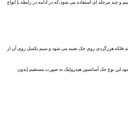
ای آسانسورهایی که ظرفیتشان بیش از 30 تن است از جک های غیرمستقیم و چند مرحله ای استفاده می شود،که در ادامه در رابطه با انواع
کند.فلکه هرزگردی روی جک تعبیه می شود و سیم بکسل روی آن از
شود.این نوع جک آسانسور هیدرولیک به صورت مستقیم (بدون