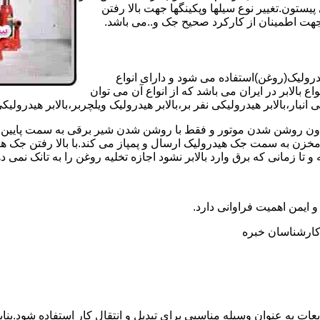
تون.تغییر نوع سیلها وپکینگها جهت بالا رفتن
هت اطمینان از کارکرد صحیح جک و..می باشد.
یدرولیک(روغن)استفاده می شود و دارای انواع
ع بالابر در ایران می باشد که از انواع آن می توان
 انبار،بالابر هیدرولیکی نفر بر،بالابر هیدرولیک ویلچربر،بالابر هیدرول
و بدون روشن شدن موتور و فقط با روشن شدن شیر برقی به سمت پایین 
ن به سمت جک هیدرولیک ارسال و پمپاز می کند.با بالا رفتن جک هیدو
 زمانی که برق وارد بالابر نشود اجازه تخلیه روغن را به تانک نمی ده
 و ایمن اهمیت فراوانی دارد.
ر کارشناسان خبره
عات به عنوان وسیله مناسبی برای تبدیل و انتقال کار استفاده شود.بناب