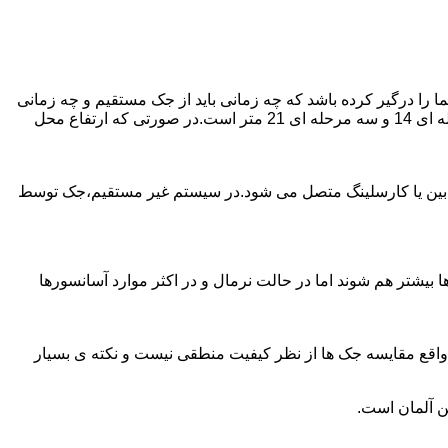
را درگیر کرده باشد که چه زمانی باید از جک مستقیم و چه زمانی
از جک غیرمستقیم استفاده کنیم؟ جک های مستقیم تا 21 متر را ساپورت می کنند و این مقدار در جک تلسکوپی تک مرحله ای 7 متر،دو مرحله ای 14 و سه مرحله ای 21 متر است.در صورتی که ارتفاع محل
ابین یا کارسلینگ متصل می شود.در سیستم غیر مستقیم،جک توسط
بیشتر هم شوند اما در حالت نرمال و در اکثر موارد آسانسورها
ر واقع مقایسه جک ها از نظر کیفیت منطقی نیست و نکته ی بسیار
ن آلمان است.