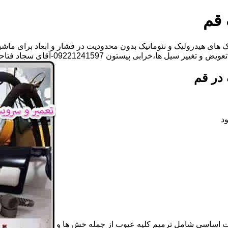
 قم
های هیدرولیک و نئوماتیک بدون محدودیت در فشار و ابعاد برای ماشی
 ها،خرابی پیستون 09221241597-آقای سجاد فتاحی
در قم
د
ات اساسی شامل ترمیم کلیه عیوب از جمله خش ها و