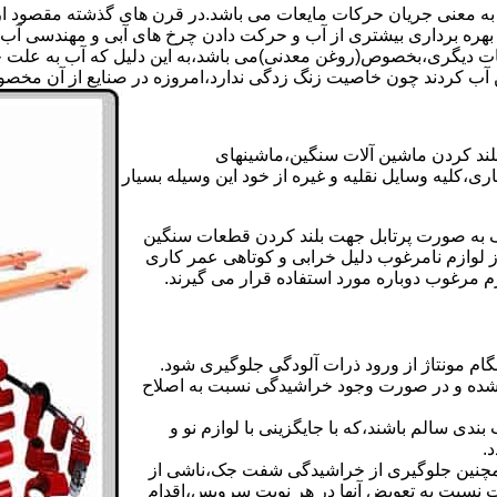
 به معنی جریان حرکات مایعات می باشد.در قرن های گذشته مقصود از ک
بهره برداری بیشتری از آب و حرکت دادن چرخ های آبی و مهندسی آب 
عات دیگری،بخصوص(روغن معدنی)می باشد،به این دلیل که آب به علت خا
 آب کردند چون خاصیت زنگ زدگی ندارد،امروزه در صنایع از آن مخصوصا
بلند کردن ماشین آلات سنگین،ماشینهای
ی،کلیه وسایل نقلیه و غیره از خود این وسیله بسیار
 و مشابه جک های اینرپک به صورت پرتابل جهت بلند کردن قطعات سنگین
ز لوازم نامرغوب دلیل خرابی و کوتاهی عمر کاری
م مرغوب دوباره مورد استفاده قرار می گیرند.
ام مونتاژ از ورود ذرات آلودگی جلوگیری شود.
ده و در صورت وجود خراشیدگی نسبت به اصلاح
دی سالم باشند،که با جایگزینی با لوازم نو و
.
مچنین جلوگیری از خراشیدگی شفت جک،ناشی از
ست نسبت به تعویض آنها در هر نوبت سرویس،اقدام