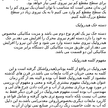
برای سطح مقطع کم نیز نیروی کمی نیاز خواهد بود.
این بدان معنی است که متناسب با توان انسان،یک نیروی کم را به
یک سطح مقطع کم وارد می کنیم تا به یک نیروی زیاد در سطح
مقطع بزرگ،غلبه کنیم.
دسته جک هیدرولیک
دسته جک نیز یک اهرم نوع دوم می باشد و مزیت مکانیکی مخصوص
به خود را دارد.دسته اهرم نیروی محرک را افزایش می دهد.بر جک
هیدرولیک نیروی مفید دسته وارد می شود و جک این نیرو را افزایش
می دهد.از این طریق مزیت مکانیکی کل دستگاه برابر مزیت
مکانیکی این دو قسمت می باشد.
مفهوم کلمه هیدرولیک
هیدرولیک در واقع از کلمه یونانی(هیدرو)شکل گرفته است و این
کلمه به معنی جریان حرکات مایعات می باشد.در قرن های گذشته
مقصود از کلمه هیدرولیک فقط آب بوده و البته بعد از گذر زمان
عنوان هیدرولیک مفهوم بیشتری گرفته و معنی و مفهوم آن بررسی
در مورد بهره برداری بیشتری از آب و حرکت دادن چرخ های آبی و
مهندسی آب بوده است.مفهوم هیدرولیک در این قرن دیگر فقط به
معنی آب نیست بلکه دامنه وسیع تری بخود گرفته و شامل قواعد و
کاربرد مایعات دیگری،بخصوص(روغن معدنی)می باشد،به این دلیل
که آب به علت خاصیت زنگ زدگی،در صنایع نمی توان از آن به