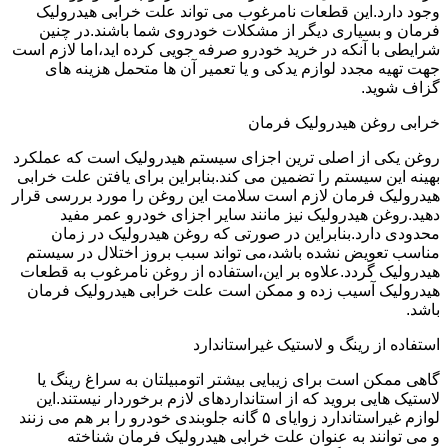
وجود دارد.این قطعات نامرغوب می تواند علت خرابی هیدرولیک
فرمان و بسیاری دیگر از مشکلات خودروی شما باشند.در چنین
شرایطی با آنکه در خرید خودرو صرفه جویی کرده اید،اما لازم است
جهت تهیه مجدد لوازم یدکی و یا تعمیر آن ها متحمل هزینه های
گزاف شوید.
خرابی روغن هیدرولیک فرمان
روغن یکی از اصلی ترین اجزای سیستم هیدرولیک است که عملکرد
بهینه این سیستم را تضمین می کند.بنابراین برای یافتن علت خرابی
هیدرولیک فرمان لازم است سلامت این روغن را مورد بررسی قرار
دهید.روغن هیدرولیک نیز مانند سایر اجزای خودرو عمر مفید
محدودی دارد.بنابراین در صورتی که روغن هیدرولیک در زمان
مناسب تعویض نشده باشد،می تواند سبب بروز اختلال در سیستم
هیدرولیک گردد.علاوه بر این،استفاده از روغن نامرغوب به قطعات
هیدرولیک آسیب زده و ممکن است علت خرابی هیدرولیک فرمان
باشد.
استفاده از رینگ و لاستیک غیراستاندارد
گاهی ممکن است برای زیبایی بیشتر اتومبیلتان به سراغ رینگ یا
لاستیک هایی بروید که از استانداردهای لازم برخوردار نیستند.این
لوازم غیراستاندارد زوایای ۵ گانه جلوبندی خودرو را بر هم می زنند
و می توانند به عنوان علت خرابی هیدرولیک فرمان شناخته