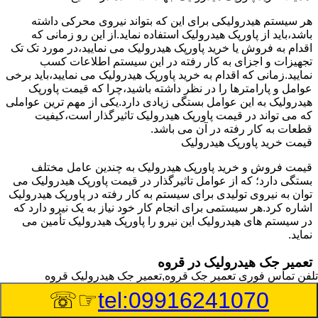
هر سیستم هیدرولیکی برای این که بتواند نیروی محرکی داشته
باشد،باید از پاورپک هیدرولیک استفاده نماید.از این رو زمانی که
اقدام به فروش یا خرید پاورپک هیدرولیک می نمایید،در مورد تک تک
تجهیزات و اجزای به کار رفته در این سیستم اطلاعات کسب
نمایید.زمانی که اقدام به خرید پاورپک هیدرولیک می نمایید،باید برخی
عوامل و پارامترها را در نظر داشته باشید،چرا که قیمت پاورپک
هیدرولیک به این عوامل بستگی زیادی دارد.یکی از مهم ترین عواملی
که می تواند در قیمت پاورپک هیدرولیک تاثیرگذار است،کیفیت
قطعات به کار رفته در آن می باشد.
قیمت خرید پاورپک هیدرولیک
قیمت فروش و خرید پاورپک هیدرولیک به چندین عامل مختلف
بستگی دارد؛ که از عوامل تاثیرگذار در قیمت پاورپک هیدرولیک می
توان به نیروی تولیدی برای سیستم به کار رفته در پاورپک هیدرولیک
اشاره کرد.هر سیستمی برای انجام کار خود نیاز به یک نیرو دارد که
در سیستم های هیدرولیک این نیرو را پاورپک هیدرولیک تأمین می
نماید.
تعمیر جک هیدرولیک در قروه
تلفن تماس فوری
تعمیر جک قروه,تعمیر جک هیدرولیک قروه
وسیله‎ای که با عملکرد خود موجب بلند شدن اهرم و یا وزن سنگین
☞☏
tel:09916241070
در یک قسمت می گردد را جک هیدرولیک می نامند.جک هیدرولیک
نیاز به برق داشته و در بعضی مواقع با استفاده از روغن کار می