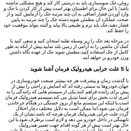
روغن،جک سوسماری باید به درستی کار کند و هیچ مشکلی نداشته
باشد؛ با این حال برای اطمینان بهتر است پیش از کار کردن با جک و
وارد آوردن فشار اضافی به آن،چند مرتبه جک را آزمایش کنید و از
صحت عملکرد آن مطمئن شوید.دسته جک را چند مرتبه به پایین
فشار دهید،جک باید نرم و طبیعی بالا بیاید و البته بتواند موقعیت خود
را حفظ کند.
در مرحله بعد جک را زیر وسیله نقلیه امتحان کنید و سعی کنید با
کمک آن ماشین را به آرامی از زمین بلند نمایید.پیش از آنکه به طور
کامل از جک استفاده کنید،مطمئن شوید جک از عهده نگاه داشتن
وزن خودرو بر خواهد آمد.
با 5 علت خرابی هیدرولیک فرمان آشنا شوید
با گذشت زمان و پیشرفت هر چه بیشتر صنعت خودروسازی در
جهان،خودروها به سمتی رفته اند که آسایش و راحتی را بیش از
پیش برای راننده فراهم کنند.یکی از سیستم هایی که رانندگی را به
امری لذت بخش برای شما تبدیل می کند،سیستم هیدرولیک فرمان
است.با اینکه این سیستم مانع از بروز خستگی در هنگام چرخاندن
فرمان می شود،اما ممکن است به دلایل مختلف دچار اختلال
گردد.علت خرابی هیدرولیک فرمان هرچه که باشد،نشان از یک
نابهینگی در داخل خودرو می دهد و لازم است برطرف شود.با این
حال بهتر است پیش از هر گونه اقدام جهت تعمیر هیدرولیک
فرمان،با این علل آشنا شوید.در این مطلب قصد داریم به 5 علت