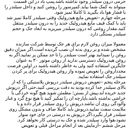
جرمی درون سیلندر وجود نداشته باشد.پمپ باد در این قسمت
میتواند به کمک شما بیاید.کمپرسور را روشن کنید و داخل سیلندر را
با فشار هوا باد بگیرید تا کاملا تمیز شود.
مرحله چهارم –تعویض مایع هیدرولیک وقتی سیلندر کاملا تمیز شد
باید با کمک قیف مایع هیدرولیک جدید را به درون سیلندر منتقل
کنید.مقدار روغنی که درون سیلندر میریزید به ابعاد جک و حجم
سیلندر بستگی دارد.
معمولا میزان روغن لازم برای هر جک توسط شرکت سازنده
مشخص شده و بر روی بدنه آن نصب گردیده است.اگر میزان دقیق
روغن را نمیدانید بهتر است سیلندر را تا حد ممکن پر نمایید.اگر به
روغن هیدرولیک دسترسی ندارید از روغن موتور ۳۰ به عنوان
جایگزین استفاده کنید ولی به خاطر داشته باشید در اولین فرصت
مجدداروغن را تعویض نموده واز روغن هیدرولیک برای پر کردن
سیلندر جک استفاده نمایید.
مرحله پنجم –تعویض درپوش سیلندر درپوش پلاستیکی را که از
بالای سیلندر جدا کرده بودید به دقت بررسی کنید،حتی اگر درپوش
جدید خریده اید،پیش از بستن؛ مطمئن شوید هیچ گونه خردگی یا
خراشی نداشته باشد.باپارچه ان را تمکیز کنید تا هیچ نوع گرد و غبار
وآلودگی روی آن نباشد.درپوش را روی سیلندر قرار داده و با
ملایمت سفت نمایید.درپوش باید کاملا صاف و بدون مشکل روی
سیلندر قرار بگیرد.اگر درپوش به درستی در جای خود سوار
نشود،هوا وارد سیلندر شده و جک به درستی کار نخواهد کرد.
مرحل ششم –آزمایش بعد از انجام مراحل قبلی و تعویض