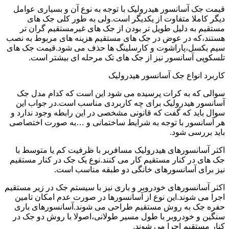
قیمت جک آسانسور هیدرولیک با توجه به نوع آن و بسیاری عوامل
دیگر کاملا متفاوت از یکدیگر است.ولی به طور کلی جک های
مستقیم به دلیل طویل تر بودن از جک های غیرمستقیم گران تر
هستند،که در عوض در جک های مستقیم هزینه های مربوط به نصب
سیم بکسل،پاراشوت و کارسلینگ ها حذف می شود.قیمت جک های
تلسکوپی آسانسور نیز از جک های تک مرحله ای بیشتر است.
کاربرد انواع جک آسانسور هیدرولیک
سوالی که به کرات پرسیده می شود این است که کدام مدل جک
آسانسور هیدرولیک برای چه کاربردی مناسب است.در جواب این
سوال باید که گفت که قانونی مشخصی در این رابطه وجود ندارد و
هر آسانسور با توجه به شرایط ساختمانی و …به صورت اختصاصی
باید بررسی شود.
اکثر آسانسورهای هیدرولیک مسافربر با ظرفیت کم یا متوسط با
جک های در کنار مستقیم کار می کنند.نوع یک جک در کنار مستقیم
نیز برای آسانسورهای خانگی دو طبقه مناسب است.
اکثر آسانسورهای خودروبر و باری نیز با سیستم جک در زیر مستقیم
اجرا می شوند.این نوع از آسانسورها در صورت عدم امکان تامین
حفره جک به روش مستقیم طراحی می شوند.آسانسورهای باری
سنگین و خودروبر با طول مسیر طولانی،اصولا با روش دو جک در
کنار مستقیم اجرا می شوند.