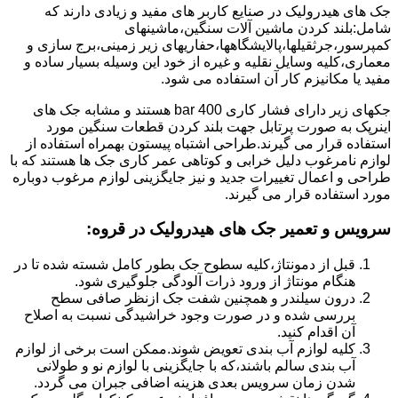
جک های هیدرولیک در صنایع کاربر های مفید و زیادی دارند که
شامل:بلند کردن ماشین آلات سنگین،ماشینهای
کمپرسور،جرثقیلها،پالایشگاهها،حفاریهای زیر زمینی،برج سازی و
معماری،کلیه وسایل نقلیه و غیره از خود این وسیله بسیار ساده و
مفید یا مکانیزم کار آن استفاده می شود.
جکهای زیر دارای فشار کاری 400 bar هستند و مشابه جک های
اینرپک به صورت پرتابل جهت بلند کردن قطعات سنگین مورد
استفاده قرار می گیرند.طراحی اشتباه پیستون بهمراه استفاده از
لوازم نامرغوب دلیل خرابی و کوتاهی عمر کاری جک ها هستند که با
طراحی و اعمال تغییرات جدید و نیز جایگزینی لوازم مرغوب دوباره
مورد استفاده قرار می گیرند.
سرویس و تعمیر جک های هیدرولیک در قروه
:
قبل از دمونتاژ،کلیه سطوح جک بطور کامل شسته شده تا در
هنگام مونتاژ از ورود ذرات آلودگی جلوگیری شود.
درون سیلندر و همچنین شفت جک ازنظر صافی سطح
بررسی شده و در صورت وجود خراشیدگی نسبت به اصلاح
آن اقدام کنید.
کلیه لوازم آب بندی تعویض شوند.ممکن است برخی از لوازم
آب بندی سالم باشند،که با جایگزینی با لوازم نو و طولانی
شدن زمان سرویس بعدی هزینه اضافی جبران می گردد.