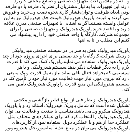
و...که در ماشین آلات،تجهیزات صنعتی و صنایع مختلف کاربرد
دارند.این تجهیزات بنا به نیاز مشتریان از نظر یک طرفه یا دو طرفه
بودن،ابعاد،ظرفیت و توان،فشار کاری،نحوه نصب و...خرید و فروش
می گردند و قیمت پاورپک هیدرولیک،قیمت جک هیدرولیک نیز به این
عوامل وابسته هستند.اگر به آشنایی با تجهیزات صنعتی مدرن علاقه
دارید و یا قصد خرید پاورپک هیدرولیک و تجهیزات صنعتی را برای
مجموعه،شرکت،کارگاه یا واحد صنعتی خود را دارید پیشنهاد می
کنیم این مطلب را تا به انتها
پاورپک هیدرولیک نقش به سزایی در سیستم صنعتی هیدرولیکی
دارد.یک شرکت،کارگاه یا واحد صنعتی برای اجرای پروژه خود از چند
پاورپک هیدرولیک استفاده می نمایند.پاورپک کمک می کند تا قدرت
لازم را به دیگر قطعات دیگر بدهد.سیستم هیدرولیکی و یا هر
سیستمی که بخواهد فعال باقی بماند نیاز به یک قدرت و یک منبعی
دارد که نیروی مورد نیاز جهت فعالیت مورد نیاز خود را تأمین کند.در
سیستم هیدرولیکی این منبع قدرت را پاورپک هیدرولیک تأمین می
کند.
پاورپک هیدرولیک از نظر فنی از انواع فیلتر بازگشتی و مکشی
تشکیل شده است که شامل پاورپک هیدرولیک استاندارد و یا پاورپک
هیدرولیک میکرو و...می باشد.متناسب با صنعت و فعالیت می توان
پاورپک هیدرولیک را انتخاب کرد که برای عملکردهای مختلف مثل
عملکرد جدا از هم و یا عملکرد دوبل استفاده نمود.از کاربردهای
پاورپک هیدرولیک می توان در منبع تغذیه آسانسور،جک،هیدروموتور