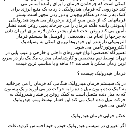
کمکی است که چرخاندن فرمان را برای راننده آسانتر می
کند.خودرویی که فرمان هیدرولیکی دارد به یک منبع انرژی برای
کمک به راننده در هنگام پیچیدن و دور زدن مجهز است.بیشتر
فرمانهایی که از چنین منبع انرژی برخوردار می شوند هیدرولیکی
اند.وقتی راننده فلکه فرمان را می چرخاند پمپی روغن تحت فشار
تأمین می کند روغن تحت فشار بیشتر تلاش لازم برای فرمان دادن
به چرخها را انجام می دهدبعضی از اتومبیل ها سیستم فرمان
الترونیکی دارند.در این خودروها نیروی کمکی به وسیله یک
الکتروموتور تأمین می شود.
تعمیرگاه تخصصی انواع خودروهای داخلی و خارجی و عیب یابی در
تهران توسط تیم متخصص و کارشناسان مجرب مکانیک یار در سریع
ترین زمان ممکن با ضمانت ۱۲ ماهه و با مناسب ترین قیمت
فرمان هیدرولیک چیست ؟
در یک سیستم فرمان هیدرولیک هنگامی که فرمان را می چرخانید
به کمک دنده پنیون میل دنده را به حرکت در می آورید و یک پیستون
که به میل دنده متصل است به کمک روغن پر فشار هیدرولیک به
حرکت میل دنده کمک می کند.این فشار توسط پمپ هیدرولیک
تامین می شود.
علائم خرابی فرمان هیدرولیک
اگر تغییری در سیستم هیدرولیک خودرو خود احساس کردید،علت