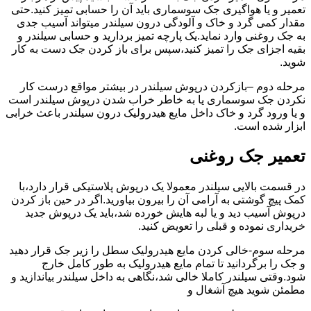
تعمیر و یا هواگیری جک سوسماری باید آن را حسابی تمیز کنید.حتی
مقدار کمی گرد و خاک و آلودگی درون سیلندر میتواند آسیب جدی
به جک روغنی وارد نماید.یک پارچه تمیز بردارید و حسابی سیلندر و
بقیه اجزای جک را تمیز کنید،سپس برای باز کردن جک دست به کار
شوید.
مرحله دوم –بازکردن درپوش سیلندر در بیشتر مواقع درست کار
نکردن جک سوسماری یا به خاطر خراب شدن درپوش سیلندر است
و یا ورود گرد و خاک داخل مایع هیدرولیک درون سیلندر باعث خرابی
ابزار شده است.
تعمیر جک روغنی
در قسمت بالایی سیلندر معمولا یک درپوش پلاستیکی قرار دارد،با
کمک پیچ گوشتی به آرامی آن را بیرون بیاورید.اگر در حین باز کردن
درپوش آسیب دید و یا لبه هایش خورده شد،باید یک درپوش جدید
خریداری نموده و قبلی را تعویض کنید.
مرحله سوم-خالی کردن مایع هیدرولیک سطل را زیر جک قرار دهید
و جک را برگردانید تا تمام مایع هیدرولیک به طور کامل خارج
شود.وقتی سیلندر کاملا خالی شد،نگاهی به داخل سیلندر بیاندازید و
مطمئن شوید هیچ آشغال و