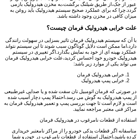
عبور از جک،از طریق شیلنگ برگشت،به مخزن هیدرولیک بازمی
گردد.چرا که برای عملکرد صحیح سیستم هیدرولیک باید روغن به
میزان کافی در مخزن وجود داشته باشد.
علت خرابی هیدرولیک فرمان چیست؟
با آن که سیستم هیدرولیک فرمان تاثیر بسزایی در سهولت رانندگی
دارد،اما ممکن است دلایل گوناگون سبب شوند تا این سیستم نتواند
عملکرد بهینه ای از خود به نمایش بگذارد.اگر تغییری در سیستم
هیدرولیک خودرو خود احساس کردید،علت خرابی هیدرولیک فرمان
می تواند یکی از موارد زیر باشد:
خرابی هیدرولیک فرمان
خرابی پمپ هیدرولیک
در صورتی که فرمان اتومبیل تان سفت شده و یا صدایی غیرطبیعی
از پمپ هیدرولیک به گوش می رسد،احتمالا پمپ دچار آسیب شده
است و لازم است تا جهت بررسی پمپ و تعمیر هیدرولیک فرمان به
مراکز فنی معتبر مراجعه نمایید.
استفاده از قطعات نامرغوب در هیدرولیک فرمان
متاسفانه اگر قطعات یدکی خودرو را از مراکز نامعتبر خریداری
کرده باشید،احتمال استفاده از قطعات نامرغوب در خودرو شما