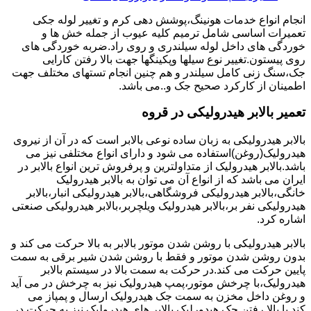
انجام انواع خدمات هونینگ،پوشش دهی کرم و تغییر لوله جکی
تعمیرات اساسی شامل ترمیم کلیه عیوب از جمله خش ها و
خوردگی های داخل لوله سیلندری و روی راد.ضربه خوردگی های
روی پیستون.تغییر نوع سیلها وپکینگها جهت بالا رفتن کارایی
جک،سنگ زنی کامل سیلندر و هم چنین انجام تستهای مختلف جهت
اطمینان از کارکرد صحیح جک و..می باشد.
تعمیر بالابر هیدرولیکی در قروه
بالابر هیدرولیکی به زبان ساده نوعی بالابر است که در آن از نیروی
هیدرولیک(روغن)استفاده می شود و دارای انواع مختلفی نیز می
باشد.بالابر هیدرولیک از متداولترین و پرفروش ترین انواع بالابر در
ایران می باشد که از انواع آن می توان به بالابر هیدرولیک
خانگی،بالابر هیدرولیکی فروشگاهی،بالابر هیدرولیکی انبار،بالابر
هیدرولیکی نفر بر،بالابر هیدرولیک ویلچربر،بالابر هیدرولیکی صنعتی
اشاره کرد.
بالابر هیدرولیکی با روشن شدن موتور بالابر به بالا حرکت می کند و
بدون روشن شدن موتور و فقط با روشن شدن شیر برقی به سمت
پایین حرکت می کند.در حرکت به سمت بالا در سیستم بالابر
هیدرولیک،با چرخش موتور،پمپ هیدرولیک نیز به چرخش در می آید
و روغن داخل مخزن به سمت جک هیدرولیک ارسال و پمپاز می
کند.با بالا رفتن جک هیدورلیک بالابر های هیدرولیک نیز به حرکت در