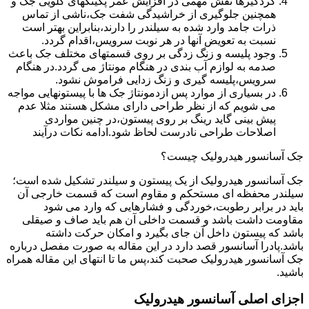
گردگیرها نقش مهمی در افزایش عمر پکینکهای گلویی جک و
همچنین جلوگیری از خراشیدگی شفت جک،ناشی از تماس
ذرات جامد وارد شده به سیلندر را دارند،بنابراین بهتر است
نسبت به تعویض آنها در هر نوبت سرویس،اقدام گردد.
وجود پلیسه و زنگ زدگی بر روی قسمتهای مختلف جک باعث
صدمه به لوازم آب بندی در هنگام مونتاژ می گردد.در هنگام
سرویس،پلیسه گیری و زنگ زدایی فراموش نشود.
در بسیاری از موارد پس ازدمونتاژ جک ها با پیستونهایی مواجه
می شویم که از نظر طراحی دارای مشکل هستند مثلا عدم
پیش بینی گاید رینگ بر روی پیستون،در چنین مواردی
اصلاحات طراحی نادرست لحاظ شود.ادامه نکات درآیند
جک آسانسور هیدرولیک چیست؟
جک آسانسور هیدرولیک از یک پیستون و سیلندر تشکیل شده است؛
سیلندر محفظه ای مستحکم و مقاوم است که قسمت خارجی آن
باید در برابر رطوبت،خوردگی و فشارهایی که وارد می شود
مقاومت داشت باشد و قسمت داخلی آن هم باید صاف و صیقلی
باشد که پیستون داخل آن جای بگیرد و امکان حرکت داشته
باشد.پادرا آسانسور قصد دارد در این مقاله به صورت مفصل درباره
جک آسانسور هیدرولیک صحبت کند،پس ما تا انتهای این مقاله همراه
باشید.
اجزای اصلی آسانسور هیدرولیک