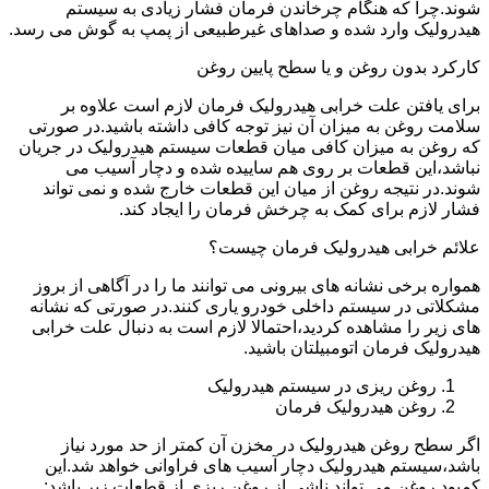
شوند.چرا که هنگام چرخاندن فرمان فشار زیادی به سیستم
هیدرولیک وارد شده و صداهای غیرطبیعی از پمپ به گوش می رسد.
کارکرد بدون روغن و یا سطح پایین روغن
برای یافتن علت خرابی هیدرولیک فرمان لازم است علاوه بر
سلامت روغن به میزان آن نیز توجه کافی داشته باشید.در صورتی
که روغن به میزان کافی میان قطعات سیستم هیدرولیک در جریان
نباشد،این قطعات بر روی هم ساییده شده و دچار آسیب می
شوند.در نتیجه روغن از میان این قطعات خارج شده و نمی تواند
فشار لازم برای کمک به چرخش فرمان را ایجاد کند.
علائم خرابی هیدرولیک فرمان چیست؟
همواره برخی نشانه های بیرونی می توانند ما را در آگاهی از بروز
مشکلاتی در سیستم داخلی خودرو یاری کنند.در صورتی که نشانه
های زیر را مشاهده کردید،احتمالا لازم است به دنبال علت خرابی
هیدرولیک فرمان اتومبیلتان باشید.
روغن ریزی در سیستم هیدرولیک
روغن هیدرولیک فرمان
اگر سطح روغن هیدرولیک در مخزن آن کمتر از حد مورد نیاز
باشد،سیستم هیدرولیک دچار آسیب های فراوانی خواهد شد.این
کمبود روغن می تواند ناشی از روغن ریزی از قطعات زیر باشد: