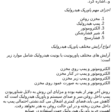
و...اشاره کرد.
اجزای مهم پاورپک هیدرولیک
مخزن روغن
پمپ هیدرولیک
الکتروموتور
شیر فشارشکن
فشارسنج
انواع آرایش مختلف پاورپک هیدرولیک
آرایش های مختلف پاوریونیت یا یونیت هیدرولیک شامل موارد زیر
است:
الکتروموتور و پمپ روی مخزن
الکتروموتور و پمپ در کنار مخزن
الکتروموتور و پمپ زیر مخزن
الکتروموتور و پمپ به صورت عمود روی مخزن
روش آخر بهتر از بقیه بوده و مزایای این روش به دلایل شناوربودن
پمپ داخل روغن،سر و صدای سیستم و پاورپک هیدرولیک است که
کاهش می یابد،فضای کمتری اشغال می کند،نشتی احتمالی پمپ به
داخل مخزن ریخته و در این حالت روغن به هدر نخواهد رفت.
اهمیت خرید پاورپک هیدرولیک جهت استفاده در صنایع