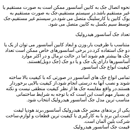
نحوه اتصال جک به کابین آسانسور ممکن است به صورت مستقیم یا
غیر مستقیم باشد.در سیستم مستقیم،جک به صورت مستقیم به
یوک کابین یا کارسلینگ متصل می شود.در سیستم غیر مستقیم،جک
توسط سیم بکسل به کابین متصل می شود.
تعداد جک آسانسور هیدرولیک
متناسب با ظرفیت بار،وزن و ابعاد کابین آسانسور می توان از یک یا
دو جک استفاده کرد.در برخی آسانسورهای خاص ممکن است تعداد
جک ها بیشتر هم شوند اما در حالت نرمال و در اکثر موارد
آسانسورها دارای یک جک و یا دو جک (جک دوبل)هستند.
کیفیت انواع جک آسانسور
تمامی انواع جک های آسانسور در صورتی که با کیفیت بالا ساخته
شوند و نصب آنها به درستی انجام شود،از کیفیت بالایی برخوردار
هستند.در واقع مقایسه جک ها از نظر کیفیت منطقی نیست و نکته
ی بسیار مهم است این است که با توجه به شرایط ساختمانی
مناسب ترین مدل جک آسانسور هیدرولیک انتخاب شود.
یکی از برندهای معتبر جک هیدرولیک آسانسور،برند هودپا لیفت
است.این برند با به کارگیری با کیفیت ترین قطعات و لوازم،ساخت
شرکت بلین آلمان است.
قیمت جک آسانسور هیدرولیک