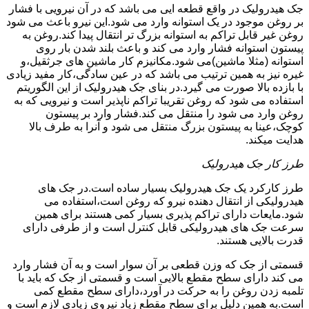
جک هیدرولیک در واقع قطعه ایی می باشد که در آن نیرویی با فشار
بر روغن موجود در یک استوانه وارد می شود.این نیرو باعث می شود
روغن غیر قابل تراکم به استوانه بزرگ تر انتقال پیدا کند.روغن به
پیستون استوانه فشار وارد می کند و باعث بلند شدن بار روی
استوانه (مثلا ماشین)می شود.مکانیزم کار ماشین های جرثقیل،و
غیره نیز به همین ترتیب می باشد که در عین سادگی،کار مفید زیادی
با بازده بالا صورت می گیرد.در بنای جک هیدرولیک از این الگوریتم
استفاده می شود که روغن تقریبا تراکم ناپذیر است و نیرویی که به
روغن وارد می شود را منتقل می کند.فشار وارد بر پیستون
کوچک،عینا به پیستون بزرگ منتقل می شود و آنرا به طرف بالا
هدایت میکند.
طرز کار جک هیدرولیک
طرز کارکرد یک جک هیدرولیک بسیار ساده است.در جک های
هیدرولیکی از انتقال دهنده نیرو که روغن است،استفاده می
شود.مایعات دارای تراکم پذیری بسیار کمی هستند برای همین
سرعت جک های هیدرولیکی قابل کنترل است و از طرفی دارای
قدرت بالایی هستند.
قسمتی از جک که وزن قطعی بر آن سوار است و به آن فشار وارد
می کند دارای سطح مقطع بالایی است و قسمتی از جک که باید با
تلمبه زدن روغن را به حرکت در آورد،دارای سطح مقطع کمی
است.به همین دلیل برای سطح مقطع زیاد نیروی زیادی لازم است و