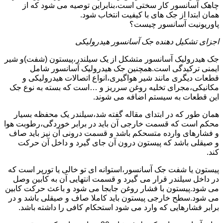
چاهک آسانسور کار سختی است،بنابراین توصیه می شود که از
همان ابتدا از جک های با کیفیت انتخاب شود.
پاوریونیت آسانسور چیست؟
اجزای تشکیل دهنده جک آسانسور هیدرولیکی
جک هیدرولیک آسانسور متشکل از یک سیلندر،پیستون (شفت)و شیر
ایمنی ترکیدگی است.همچنین جک هیدرولیک آسانسور شامل
قطعات دیگری مانند شیر هواگیری،انواع اتصالات هیدرولیکی و
مکانیکی،مجرای تخلیه روغن سرریز و …است که بسته به نوع جک
این قطعات به سیستم اضافه می شوند.
همان طور که در ابتدای مقاله گفته شد،سیلندر یک محفظه بسیار
محکم است که قسمت خارجی آن باید در برابر خوردگی،رطوبت هوا
و فشارهای وارده متسحکم باشد و قسمت درونی آن نیز باید صاف
و صیقلی باشد که پیستون درون آن جای گیرد و داخل آن حرکت
کند.
پیستون یا شفت جک آسانسور،استوانه ای تو خالی یا تورپر است که
در داخل سیلندر قرار می گیرد و قسمت انتهایی آن به کابین وصل
می شود.پیستون با فشار روغن جابجا می شود و باعث حرکت کابین
می شود.سطح خارجی پیستون باید کاملا صاف و صیقلی باشد و در
برابر فشارهایی که وارد می شود استحکام کافی را داشته باشد.