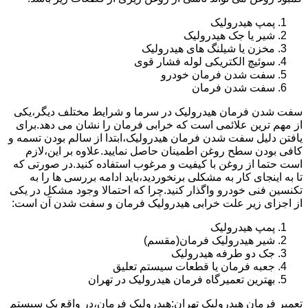
پمپ هیدرولیک
شیر یا جک هیدرولیک
مخزن یا شیلنگ های هیدرولیک
سوئیچ الکتریکی لوله فشار قوی
سفت شدن فرمان خودرو
سفت شدن فرمان
سفت شدن فرمان هیدرولیک در سرما و شرایط مختلف دیگر،یکی
از مهم ترین علائمی است که خرابی فرمان را نشان می دهد.برای
یافتن دلیل سفت شدن فرمان هیدرولیک،ابتدا از سالم بودن تسمه و
کافی بودن سطح روغن اطمینان حاصل نمایید.علاوه بر این،لازم
است حتما از روغن با کیفیت و مرغوب استفاده کنید.در صورتی که
تا به اینجای کار به مشکلی برنخوردید،باید ادامه بررسی ها را به
تکنسین فنی خودرو واگذار کنید.چرا که احتمالا وجود مشکل در یکی
از اجزای زیر علت خرابی هیدرولیک فرمان و سفت شدن آن است:
پمپ هیدرولیک
شیر هیدرولیک فرمان(مقسم)
جک دو طرفه هیدرولیک
جعبه فرمان یا قطعات سیستم تعلیق
بهترین تعمیرگاه فرمان هیدرولیک در تهران
تعمیر فرمان هیدرولیک تهران:هیدرولیک فرمان،در واقع یک سیستم