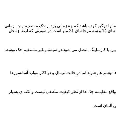
را درگیر کرده باشد که چه زمانی باید از جک مستقیم و چه زمانی
از جک غیرمستقیم استفاده کنیم؟ جک های مستقیم تا 21 متر را ساپورت می کنند و این مقدار در جک تلسکوپی تک مرحله ای 7 متر،دو مرحله ای 14 و سه مرحله ای 21 متر است.در صورتی که ارتفاع محل
ابین یا کارسلینگ متصل می شود.در سیستم غیر مستقیم،جک توسط
بیشتر هم شوند اما در حالت نرمال و در اکثر موارد آسانسورها
ر واقع مقایسه جک ها از نظر کیفیت منطقی نیست و نکته ی بسیار
ن آلمان است.