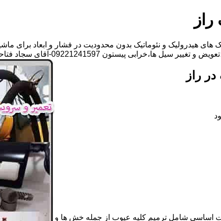
راز
های هیدرولیک و نئوماتیک بدون محدودیت در فشار و ابعاد برای ماشی
 ها،خرابی پیستون 09221241597-آقای سجاد فتاحی
در راز
د
ات اساسی شامل ترمیم کلیه عیوب از جمله خش ها و