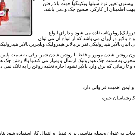
تون.تغییر نوع سیلها وپکینگها جهت بالا رفتن
هت اطمینان از کارکرد صحیح جک و..می باشد.
یدرولیک(روغن)استفاده می شود و دارای انواع
ع بالابر در ایران می باشد که از انواع آن می توان
 انبار،بالابر هیدرولیکی نفر بر،بالابر هیدرولیک ویلچربر،بالابر هیدرول
و بدون روشن شدن موتور و فقط با روشن شدن شیر برقی به سمت پایین 
ن به سمت جک هیدرولیک ارسال و پمپاز می کند.با بالا رفتن جک هیدو
 زمانی که برق وارد بالابر نشود اجازه تخلیه روغن را به تانک نمی ده
 و ایمن اهمیت فراوانی دارد.
ر کارشناسان خبره
عات به عنوان وسیله مناسبی برای تبدیل و انتقال کار استفاده شود.بناب