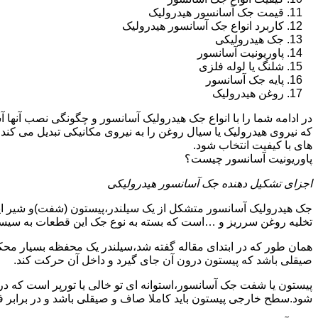
قیمت جک آسانسور هیدرولیک
کاربرد انواع جک آسانسور هیدرولیک
جک هیدرولیکی
پاوریونیت آسانسور
شلنگ یا لوله فلزی
پایه جک آسانسور
روغن هیدرولیک
در ادامه شما را با انواع جک هیدرولیک آسانسور و چگونگی نصب آنه
که نیروی هیدرولیک یا سیال روغن را به نیروی مکانیکی تبدیل می کند
های با کیفیت انتخاب شود.
پاوریونیت آسانسور چیست؟
اجزای تشکیل دهنده جک آسانسور هیدرولیکی
جک هیدرولیک آسانسور متشکل از یک سیلندر،پیستون (شفت)و شیر ای
تخلیه روغن سرریز و …است که بسته به نوع جک این قطعات به سیس
همان طور که در ابتدای مقاله گفته شد،سیلندر یک محفظه بسیار مح
صیقلی باشد که پیستون درون آن جای گیرد و داخل آن حرکت کند.
پیستون یا شفت جک آسانسور،استوانه ای تو خالی یا تورپر است که د
شود.سطح خارجی پیستون باید کاملا صاف و صیقلی باشد و در برابر ف