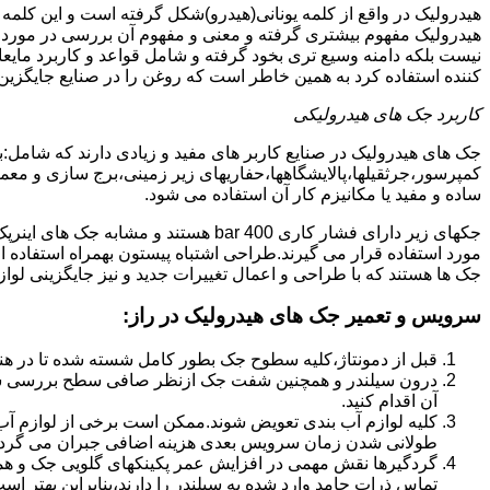
هیدرولیک در واقع از کلمه یونانی(هیدرو)شکل گرفته است و این کلمه
هیدرولیک مفهوم بیشتری گرفته و معنی و مفهوم آن بررسی در مورد 
نیست بلکه دامنه وسیع تری بخود گرفته و شامل قواعد و کاربرد مای
کننده استفاده کرد به همین خاطر است که روغن را در صنایع جایگزین
کاربرد جک های هیدرولیکی
جک های هیدرولیک در صنایع کاربر های مفید و زیادی دارند که شامل:
کمپرسور،جرثقیلها،پالایشگاهها،حفاریهای زیر زمینی،برج سازی و معمار
ساده و مفید یا مکانیزم کار آن استفاده می شود.
جکهای زیر دارای فشار کاری 400 bar هستند
مورد استفاده قرار می گیرند.طراحی اشتباه پیستون بهمراه استفاده ا
جک ها هستند که با طراحی و اعمال تغییرات جدید و نیز جایگزینی لواز
سرویس و تعمیر جک های هیدرولیک در راز
:
قبل از دمونتاژ،کلیه سطوح جک بطور کامل شسته شده تا در هنگ
درون سیلندر و همچنین شفت جک ازنظر صافی سطح بررسی ش
آن اقدام کنید.
کلیه لوازم آب بندی تعویض شوند.ممکن است برخی از لوازم آب بن
طولانی شدن زمان سرویس بعدی هزینه اضافی جبران می گردد
گردگیرها نقش مهمی در افزایش عمر پکینکهای گلویی جک و ه
تماس ذرات جامد وارد شده به سیلندر را دارند،بنابراین بهتر ا