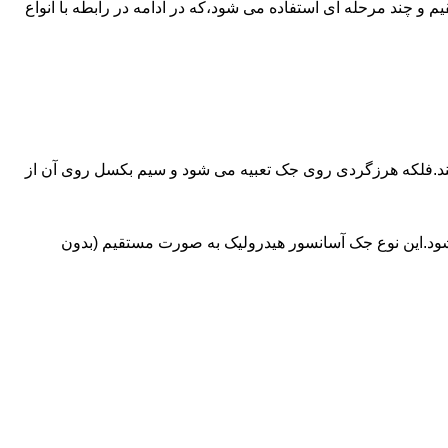
ای آسانسورهایی که ظرفیتشان بیش از 30 تن است از جک های غیرمستقیم و چند مرحله ای استفاده می شود،که در ادامه در رابطه با انواع
کند.فلکه هرزگردی روی جک تعبیه می شود و سیم بکسل روی آن از
شود.این نوع جک آسانسور هیدرولیک به صورت مستقیم (بدون