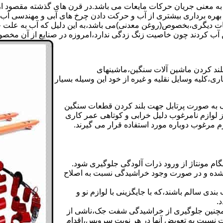
 به معنی جریان حرکات مایعات می باشد.در قرن های گذشته مقصود از ک
بهره برداری بیشتری از آب و حرکت دادن چرخ های آبی و مهندسی آب 
عات دیگری،بخصوص(روغن معدنی)می باشد،به این دلیل که آب به علت خا
 آب کردند چون خاصیت زنگ زدگی ندارد،امروزه در صنایع از آن مخصوصا
بلند کردن ماشین آلات سنگین،ماشینهای
ی،کلیه وسایل نقلیه و غیره از خود این وسیله بسیار
 و مشابه جک های اینرپک به صورت پرتابل جهت بلند کردن قطعات سنگین
ز لوازم نامرغوب دلیل خرابی و کوتاهی عمر کاری
م مرغوب دوباره مورد استفاده قرار می گیرند.
ام مونتاژ از ورود ذرات آلودگی جلوگیری شود.
ده و در صورت وجود خراشیدگی نسبت به اصلاح
دی سالم باشند،که با جایگزینی با لوازم نو و
.
مچنین جلوگیری از خراشیدگی شفت جک،ناشی از
ست نسبت به تعویض آنها در هر نوبت سرویس،اقدام