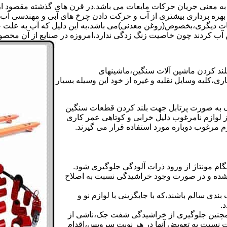
 به معنی جریان حرکات مایعات می باشد.در قرن های گذشته مقصود از ک
بهره برداری بیشتری از آب و حرکت دادن چرخ های آبی و مهندسی آب 
عات دیگری،بخصوص(روغن معدنی)می باشد،به این دلیل که آب به علت خا
 آب کردند چون خاصیت زنگ زدگی ندارد،امروزه در صنایع از آن مخصوصا
بلند کردن ماشین آلات سنگین،ماشینهای
ی،کلیه وسایل نقلیه و غیره از خود این وسیله بسیار
 و مشابه جک های اینرپک به صورت پرتابل جهت بلند کردن قطعات سنگین
ز لوازم نامرغوب دلیل خرابی و کوتاهی عمر کاری
م مرغوب دوباره مورد استفاده قرار می گیرند.
ام مونتاژ از ورود ذرات آلودگی جلوگیری شود.
ده و در صورت وجود خراشیدگی نسبت به اصلاح
دی سالم باشند،که با جایگزینی با لوازم نو و
.
مچنین جلوگیری از خراشیدگی شفت جک،ناشی از
ست نسبت به تعویض آنها در هر نوبت سرویس،اقدام