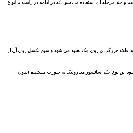
ای آسانسورهایی که ظرفیتشان بیش از 30 تن است از جک های غیرمستقیم و چند مرحله ای استفاده می شود،که در ادامه در رابطه با انواع
کند.فلکه هرزگردی روی جک تعبیه می شود و سیم بکسل روی آن از
شود.این نوع جک آسانسور هیدرولیک به صورت مستقیم (بدون