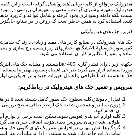
هیدرولیک در واقع از کلمه یونانی(هیدرو)شکل گرفته است و این کلمه
هیدرولیک مفهوم بیشتری گرفته و معنی و مفهوم آن بررسی در مورد 
نیست بلکه دامنه وسیع تری بخود گرفته و شامل قواعد و کاربرد مای
کننده استفاده کرد به همین خاطر است که روغن را در صنایع جایگزین
کاربرد جک های هیدرولیکی
جک های هیدرولیک در صنایع کاربر های مفید و زیادی دارند که شامل:
کمپرسور،جرثقیلها،پالایشگاهها،حفاریهای زیر زمینی،برج سازی و معمار
ساده و مفید یا مکانیزم کار آن استفاده می شود.
جکهای زیر دارای فشار کاری 400 bar هستند
مورد استفاده قرار می گیرند.طراحی اشتباه پیستون بهمراه استفاده ا
جک ها هستند که با طراحی و اعمال تغییرات جدید و نیز جایگزینی لواز
سرویس و تعمیر جک های هیدرولیک در رباط‌کریم
:
قبل از دمونتاژ،کلیه سطوح جک بطور کامل شسته شده تا در هنگ
درون سیلندر و همچنین شفت جک ازنظر صافی سطح بررسی ش
آن اقدام کنید.
کلیه لوازم آب بندی تعویض شوند.ممکن است برخی از لوازم آب بن
طولانی شدن زمان سرویس بعدی هزینه اضافی جبران می گردد
گردگیرها نقش مهمی در افزایش عمر پکینکهای گلویی جک و ه
تماس ذرات جامد وارد شده به سیلندر را دارند،بنابراین بهتر ا