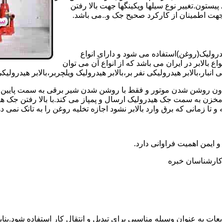
تون.تغییر نوع سیلها وپکینگها جهت بالا رفتن
هت اطمینان از کارکرد صحیح جک و..می باشد.
یدرولیک(روغن)استفاده می شود و دارای انواع
ع بالابر در ایران می باشد که از انواع آن می توان
 انبار،بالابر هیدرولیکی نفر بر،بالابر هیدرولیک ویلچربر،بالابر هیدرول
و بدون روشن شدن موتور و فقط با روشن شدن شیر برقی به سمت پایین 
ن به سمت جک هیدرولیک ارسال و پمپاز می کند.با بالا رفتن جک هیدو
 زمانی که برق وارد بالابر نشود اجازه تخلیه روغن را به تانک نمی ده
 و ایمن اهمیت فراوانی دارد.
ر کارشناسان خبره
عات به عنوان وسیله مناسبی برای تبدیل و انتقال کار استفاده شود.بناب