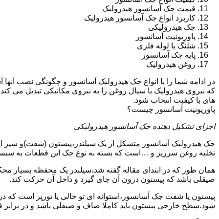
قیمت جک آسانسور هیدرولیک
کاربرد انواع جک آسانسور هیدرولیک
جک هیدرولیکی
پاوریونیت آسانسور
شلنگ یا لوله فلزی
پایه جک آسانسور
روغن هیدرولیک
در ادامه شما را با انواع جک هیدرولیک آسانسور و چگونگی نصب آنه
که نیروی هیدرولیک یا سیال روغن را به نیروی مکانیکی تبدیل می کند
های با کیفیت انتخاب شود.
پاوریونیت آسانسور چیست؟
اجزای تشکیل دهنده جک آسانسور هیدرولیکی
جک هیدرولیک آسانسور متشکل از یک سیلندر،پیستون (شفت)و شیر ای
تخلیه روغن سرریز و …است که بسته به نوع جک این قطعات به سیس
همان طور که در ابتدای مقاله گفته شد،سیلندر یک محفظه بسیار مح
صیقلی باشد که پیستون درون آن جای گیرد و داخل آن حرکت کند.
پیستون یا شفت جک آسانسور،استوانه ای تو خالی یا تورپر است که د
شود.سطح خارجی پیستون باید کاملا صاف و صیقلی باشد و در برابر ف