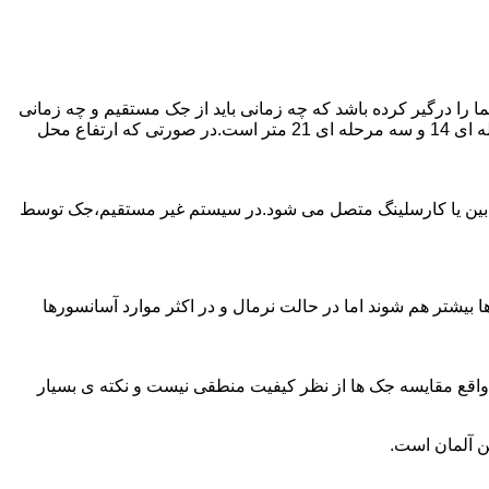
را درگیر کرده باشد که چه زمانی باید از جک مستقیم و چه زمانی
از جک غیرمستقیم استفاده کنیم؟ جک های مستقیم تا 21 متر را ساپورت می کنند و این مقدار در جک تلسکوپی تک مرحله ای 7 متر،دو مرحله ای 14 و سه مرحله ای 21 متر است.در صورتی که ارتفاع محل
ابین یا کارسلینگ متصل می شود.در سیستم غیر مستقیم،جک توسط
بیشتر هم شوند اما در حالت نرمال و در اکثر موارد آسانسورها
ر واقع مقایسه جک ها از نظر کیفیت منطقی نیست و نکته ی بسیار
ن آلمان است.