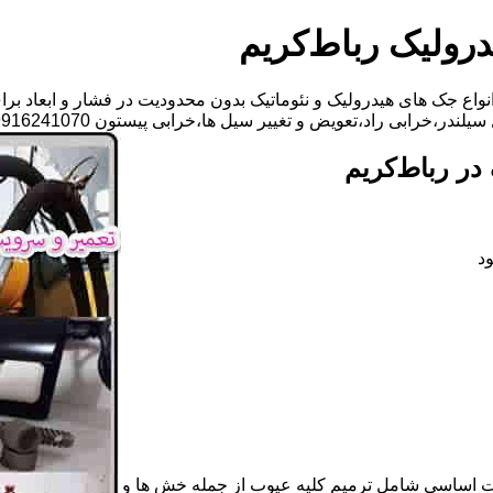
رولیک رباط‌کریم
اع جک های هیدرولیک و نئوماتیک بدون محدودیت در فشار و ابعاد برا
 راد،تعویض و تغییر سیل ها،خرابی پیستون 09916241070 آقای میلانی
ر رباط‌کریم
د
ات اساسی شامل ترمیم کلیه عیوب از جمله خش ها و