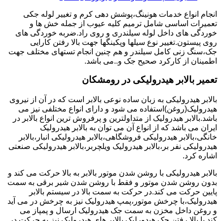
انجام انواع خدمات هونینگ،پوشش دهی کرم و تغییر لوله جکی
تعمیرات اساسی شامل ترمیم کلیه عیوب از جمله خش ها و
خوردگی های داخل لوله سیلندری و روی راد.ضربه خوردگی های
روی پیستون.تغییر نوع سیلها وپکینگها جهت بالا رفتن کارایی
جک،سنگ زنی کامل سیلندر و هم چنین انجام تستهای مختلف جهت
اطمینان از کارکرد صحیح جک و..می باشد.
تعمیر بالابر هیدرولیکی در رومشکان
بالابر هیدرولیکی به زبان ساده نوعی بالابر است که در آن از نیروی
هیدرولیک(روغن)استفاده می شود و دارای انواع مختلفی نیز می
باشد.بالابر هیدرولیک از متداولترین و پرفروش ترین انواع بالابر در
ایران می باشد که از انواع آن می توان به بالابر هیدرولیک
خانگی،بالابر هیدرولیکی فروشگاهی،بالابر هیدرولیکی انبار،بالابر
هیدرولیکی نفر بر،بالابر هیدرولیک ویلچربر،بالابر هیدرولیکی صنعتی
اشاره کرد.
بالابر هیدرولیکی با روشن شدن موتور بالابر به بالا حرکت می کند و
بدون روشن شدن موتور و فقط با روشن شدن شیر برقی به سمت
پایین حرکت می کند.در حرکت به سمت بالا در سیستم بالابر
هیدرولیک،با چرخش موتور،پمپ هیدرولیک نیز به چرخش در می آید
و روغن داخل مخزن به سمت جک هیدرولیک ارسال و پمپاز می
کند.با بالا رفتن جک هیدورلیک بالابر های هیدرولیک نیز به حرکت در