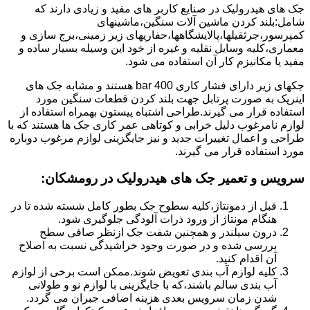
جک های هیدرولیک در صنایع کاربر های مفید و زیادی دارند که
شامل:بلند کردن ماشین آلات سنگین،ماشینهای
کمپرسور،جرثقیلها،پالایشگاهها،حفاریهای زیر زمینی،برج سازی و
معماری،کلیه وسایل نقلیه و غیره از خود این وسیله بسیار ساده و
مفید یا مکانیزم کار آن استفاده می شود.
جکهای زیر دارای فشار کاری 400 bar هستند و مشابه جک های
اینرپک به صورت پرتابل جهت بلند کردن قطعات سنگین مورد
استفاده قرار می گیرند.طراحی اشتباه پیستون بهمراه استفاده از
لوازم نامرغوب دلیل خرابی و کوتاهی عمر کاری جک ها هستند که با
طراحی و اعمال تغییرات جدید و نیز جایگزینی لوازم مرغوب دوباره
مورد استفاده قرار می گیرند.
سرویس و تعمیر جک های هیدرولیک در رومشکان
:
قبل از دمونتاژ،کلیه سطوح جک بطور کامل شسته شده تا در
هنگام مونتاژ از ورود ذرات آلودگی جلوگیری شود.
درون سیلندر و همچنین شفت جک ازنظر صافی سطح
بررسی شده و در صورت وجود خراشیدگی نسبت به اصلاح
آن اقدام کنید.
کلیه لوازم آب بندی تعویض شوند.ممکن است برخی از لوازم
آب بندی سالم باشند،که با جایگزینی با لوازم نو و طولانی
شدن زمان سرویس بعدی هزینه اضافی جبران می گردد.