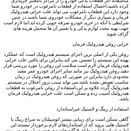
متاسفانه اگر قطعات یدکی خودرو را از مراکز نامعتبر خریداری
کرده باشید،احتمال استفاده از قطعات نامرغوب در خودرو شما
وجود دارد.این قطعات نامرغوب می تواند علت خرابی هیدرولیک
فرمان و بسیاری دیگر از مشکلات خودروی شما باشند.در چنین
شرایطی با آنکه در خرید خودرو صرفه جویی کرده اید،اما لازم است
جهت تهیه مجدد لوازم یدکی و یا تعمیر آن ها متحمل هزینه های
گزاف شوید.
خرابی روغن هیدرولیک فرمان
روغن یکی از اصلی ترین اجزای سیستم هیدرولیک است که عملکرد
بهینه این سیستم را تضمین می کند.بنابراین برای یافتن علت خرابی
هیدرولیک فرمان لازم است سلامت این روغن را مورد بررسی قرار
دهید.روغن هیدرولیک نیز مانند سایر اجزای خودرو عمر مفید
محدودی دارد.بنابراین در صورتی که روغن هیدرولیک در زمان
مناسب تعویض نشده باشد،می تواند سبب بروز اختلال در سیستم
هیدرولیک گردد.علاوه بر این،استفاده از روغن نامرغوب به قطعات
هیدرولیک آسیب زده و ممکن است علت خرابی هیدرولیک فرمان
باشد.
استفاده از رینگ و لاستیک غیراستاندارد
گاهی ممکن است برای زیبایی بیشتر اتومبیلتان به سراغ رینگ یا
لاستیک هایی بروید که از استانداردهای لازم برخوردار نیستند.این
لوازم غیراستاندارد زوایای ۵ گانه جلوبندی خودرو را بر هم می زنند