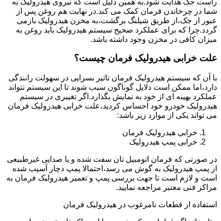
راست جک هدایت شود.به همین دلیل است که نیروی هیدرولیک به
شما در چرخاندن فرمان کمک می کند.در نهایت هم روغن پس از
عبور از جک،از طریق شیلنگ برگشت،به مخزن هیدرولیک بازمی
گردد.چرا که برای عملکرد صحیح سیستم هیدرولیک باید روغن به
میزان کافی در مخزن وجود داشته باشد.
علت خرابی هیدرولیک فرمان چیست؟
با آن که سیستم هیدرولیک فرمان تاثیر بسزایی در سهولت رانندگی
دارد،اما ممکن است دلایل گوناگون سبب شوند تا این سیستم نتواند
عملکرد بهینه ای از خود به نمایش بگذارد.اگر تغییری در سیستم
هیدرولیک خودرو خود احساس کردید،علت خرابی هیدرولیک فرمان
می تواند یکی از موارد زیر باشد:
خرابی هیدرولیک فرمان
خرابی پمپ هیدرولیک
در صورتی که فرمان اتومبیل تان سفت شده و یا صدایی غیرطبیعی
از پمپ هیدرولیک به گوش می رسد،احتمالا پمپ دچار آسیب شده
است و لازم است تا جهت بررسی پمپ و تعمیر هیدرولیک فرمان به
مراکز فنی معتبر مراجعه نمایید.
استفاده از قطعات نامرغوب در هیدرولیک فرمان