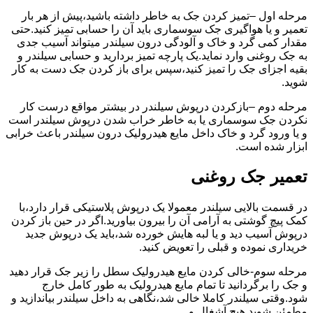
مرحله اول –تمیز کردن جک به خاطر داشته باشید،پیش از هر بار
تعمیر و یا هواگیری جک سوسماری باید آن را حسابی تمیز کنید.حتی
مقدار کمی گرد و خاک و آلودگی درون سیلندر میتواند آسیب جدی
به جک روغنی وارد نماید.یک پارچه تمیز بردارید و حسابی سیلندر و
بقیه اجزای جک را تمیز کنید،سپس برای باز کردن جک دست به کار
شوید.
مرحله دوم –بازکردن درپوش سیلندر در بیشتر مواقع درست کار
نکردن جک سوسماری یا به خاطر خراب شدن درپوش سیلندر است
و یا ورود گرد و خاک داخل مایع هیدرولیک درون سیلندر باعث خرابی
ابزار شده است.
تعمیر جک روغنی
در قسمت بالایی سیلندر معمولا یک درپوش پلاستیکی قرار دارد،با
کمک پیچ گوشتی به آرامی آن را بیرون بیاورید.اگر در حین باز کردن
درپوش آسیب دید و یا لبه هایش خورده شد،باید یک درپوش جدید
خریداری نموده و قبلی را تعویض کنید.
مرحله سوم-خالی کردن مایع هیدرولیک سطل را زیر جک قرار دهید
و جک را برگردانید تا تمام مایع هیدرولیک به طور کامل خارج
شود.وقتی سیلندر کاملا خالی شد،نگاهی به داخل سیلندر بیاندازید و
مطمئن شوید هیچ آشغال و