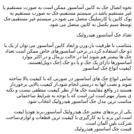
نحوه اتصال جک به کابین آسانسور ممکن است به صورت مستقیم یا
غیر مستقیم باشد.در سیستم مستقیم،جک به صورت مستقیم به
یوک کابین یا کارسلینگ متصل می شود.در سیستم غیر مستقیم،جک
توسط سیم بکسل به کابین متصل می شود.
تعداد جک آسانسور هیدرولیک
متناسب با ظرفیت بار،وزن و ابعاد کابین آسانسور می توان از یک یا
دو جک استفاده کرد.در برخی آسانسورهای خاص ممکن است تعداد
جک ها بیشتر هم شوند اما در حالت نرمال و در اکثر موارد
آسانسورها دارای یک جک و یا دو جک (جک دوبل)هستند.
کیفیت انواع جک آسانسور
تمامی انواع جک های آسانسور در صورتی که با کیفیت بالا ساخته
شوند و نصب آنها به درستی انجام شود،از کیفیت بالایی برخوردار
هستند.در واقع مقایسه جک ها از نظر کیفیت منطقی نیست و نکته
ی بسیار مهم است این است که با توجه به شرایط ساختمانی
مناسب ترین مدل جک آسانسور هیدرولیک انتخاب شود.
یکی از برندهای معتبر جک هیدرولیک آسانسور،برند هودپا لیفت
است.این برند با به کارگیری با کیفیت ترین قطعات و لوازم،ساخت
شرکت بلین آلمان است.
قیمت جک آسانسور هیدرولیک