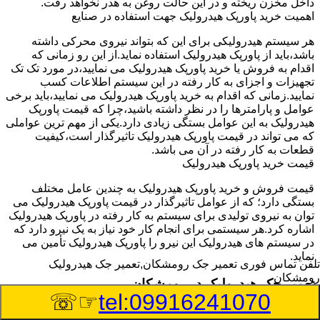
داخل مخزن ریخته و در این حالت روغن به هدر نخواهد رفت.
اهمیت خرید پاورپک هیدرولیک جهت استفاده در صنایع
هر سیستم هیدرولیکی برای این که بتواند نیروی محرکی داشته
باشد،باید از پاورپک هیدرولیک استفاده نماید.از این رو زمانی که
اقدام به فروش یا خرید پاورپک هیدرولیک می نمایید،در مورد تک تک
تجهیزات و اجزای به کار رفته در این سیستم اطلاعات کسب
نمایید.زمانی که اقدام به خرید پاورپک هیدرولیک می نمایید،باید برخی
عوامل و پارامترها را در نظر داشته باشید،چرا که قیمت پاورپک
هیدرولیک به این عوامل بستگی زیادی دارد.یکی از مهم ترین عواملی
که می تواند در قیمت پاورپک هیدرولیک تاثیرگذار است،کیفیت
قطعات به کار رفته در آن می باشد.
قیمت خرید پاورپک هیدرولیک
قیمت فروش و خرید پاورپک هیدرولیک به چندین عامل مختلف
بستگی دارد؛ که از عوامل تاثیرگذار در قیمت پاورپک هیدرولیک می
توان به نیروی تولیدی برای سیستم به کار رفته در پاورپک هیدرولیک
اشاره کرد.هر سیستمی برای انجام کار خود نیاز به یک نیرو دارد که
در سیستم های هیدرولیک این نیرو را پاورپک هیدرولیک تأمین می
نماید.
تلفن تماس فوری
تعمیر جک رومشکان,تعمیر جک هیدرولیک
رومشکان
تعمیر جک هیدرولیک در رومشکان
☞☏
tel:09916241070
وسیله‎ای که با عملکرد خود موجب بلند شدن اهرم و یا وزن سنگین