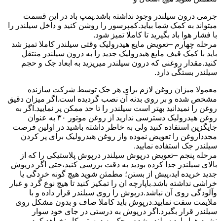
جرمی درون سیلندر وجود نداشته باشد.پمپ باد در این قسمت
میتواند به کمک شما بیاید.کمپرسور را روشن کنید و داخل سیلندر را
با فشار هوا باد بگیرید تا کاملا تمیز شود.
مرحله چهارم –تعویض مایع هیدرولیک وقتی سیلندر کاملا تمیز شد
باید با کمک قیف مایع هیدرولیک جدید را به درون سیلندر منتقل
کنید.مقدار روغنی که درون سیلندر میریزید به ابعاد جک و حجم
سیلندر بستگی دارد.
معمولا میزان روغن لازم برای هر جک توسط شرکت سازنده
مشخص شده و بر روی بدنه آن نصب گردیده است.اگر میزان دقیق
روغن را نمیدانید بهتر است سیلندر را تا حد ممکن پر نمایید.اگر به
روغن هیدرولیک دسترسی ندارید از روغن موتور ۳۰ به عنوان
جایگزین استفاده کنید ولی به خاطر داشته باشید در اولین فرصت
مجدداروغن را تعویض نموده واز روغن هیدرولیک برای پر کردن
سیلندر جک استفاده نمایید.
مرحله پنجم –تعویض درپوش سیلندر درپوش پلاستیکی را که از
بالای سیلندر جدا کرده بودید به دقت بررسی کنید،حتی اگر درپوش
جدید خریده اید،پیش از بستن؛ مطمئن شوید هیچ گونه خردگی یا
خراشی نداشته باشد.باپارچه ان را تمکیز کنید تا هیچ نوع گرد و غبار
وآلودگی روی آن نباشد.درپوش را روی سیلندر قرار داده و با
ملایمت سفت نمایید.درپوش باید کاملا صاف و بدون مشکل روی
سیلندر قرار بگیرد.اگر درپوش به درستی در جای خود سوار
نشود،هوا وارد سیلندر شده و جک به درستی کار نخواهد کرد.