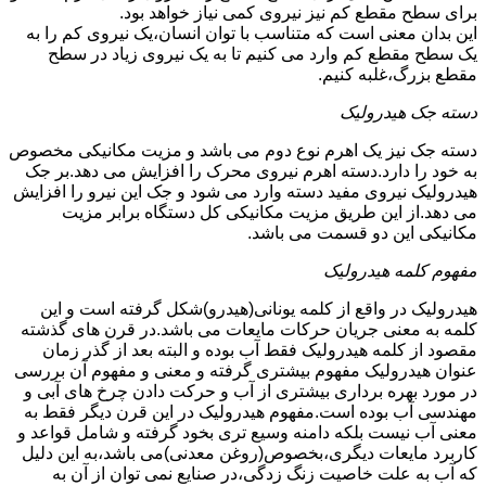
برای سطح مقطع کم نیز نیروی کمی نیاز خواهد بود.
این بدان معنی است که متناسب با توان انسان،یک نیروی کم را به
یک سطح مقطع کم وارد می کنیم تا به یک نیروی زیاد در سطح
مقطع بزرگ،غلبه کنیم.
دسته جک هیدرولیک
دسته جک نیز یک اهرم نوع دوم می باشد و مزیت مکانیکی مخصوص
به خود را دارد.دسته اهرم نیروی محرک را افزایش می دهد.بر جک
هیدرولیک نیروی مفید دسته وارد می شود و جک این نیرو را افزایش
می دهد.از این طریق مزیت مکانیکی کل دستگاه برابر مزیت
مکانیکی این دو قسمت می باشد.
مفهوم کلمه هیدرولیک
هیدرولیک در واقع از کلمه یونانی(هیدرو)شکل گرفته است و این
کلمه به معنی جریان حرکات مایعات می باشد.در قرن های گذشته
مقصود از کلمه هیدرولیک فقط آب بوده و البته بعد از گذر زمان
عنوان هیدرولیک مفهوم بیشتری گرفته و معنی و مفهوم آن بررسی
در مورد بهره برداری بیشتری از آب و حرکت دادن چرخ های آبی و
مهندسی آب بوده است.مفهوم هیدرولیک در این قرن دیگر فقط به
معنی آب نیست بلکه دامنه وسیع تری بخود گرفته و شامل قواعد و
کاربرد مایعات دیگری،بخصوص(روغن معدنی)می باشد،به این دلیل
که آب به علت خاصیت زنگ زدگی،در صنایع نمی توان از آن به