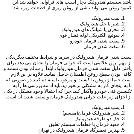
باشد،سیستم هیدرولیک دچار آسیب های فراوانی خواهد شد.این
کمبود روغن می تواند ناشی از روغن ریزی از قطعات زیر باشد:
پمپ هیدرولیک
شیر یا جک هیدرولیک
مخزن یا شیلنگ های هیدرولیک
سوئیچ الکتریکی لوله فشار قوی
سفت شدن فرمان خودرو
سفت شدن فرمان
سفت شدن فرمان هیدرولیک در سرما و شرایط مختلف دیگر،یکی
از مهم ترین علائمی است که خرابی فرمان را نشان می دهد.برای
یافتن دلیل سفت شدن فرمان هیدرولیک،ابتدا از سالم بودن تسمه و
کافی بودن سطح روغن اطمینان حاصل نمایید.علاوه بر این،لازم
است حتما از روغن با کیفیت و مرغوب استفاده کنید.در صورتی که
تا به اینجای کار به مشکلی برنخوردید،باید ادامه بررسی ها را به
تکنسین فنی خودرو واگذار کنید.چرا که احتمالا وجود مشکل در یکی
از اجزای زیر علت خرابی هیدرولیک فرمان و سفت شدن آن است:
پمپ هیدرولیک
شیر هیدرولیک فرمان(مقسم)
جک دو طرفه هیدرولیک
جعبه فرمان یا قطعات سیستم تعلیق
بهترین تعمیرگاه فرمان هیدرولیک در تهران