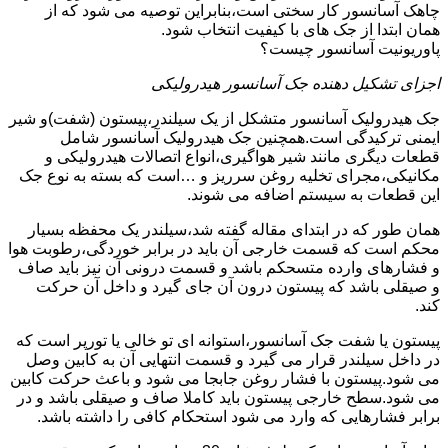
چاهک آسانسور کار سختی است،بنابراین توصیه می شود که از
همان ابتدا از جک های با کیفیت انتخاب شود.
پاوریونیت آسانسور چیست؟
اجزای تشکیل دهنده جک آسانسور هیدرولیکی
جک هیدرولیک آسانسور متشکل از یک سیلندر،پیستون (شفت)و شیر
ایمنی ترکیدگی است.همچنین جک هیدرولیک آسانسور شامل
قطعات دیگری مانند شیر هواگیری،انواع اتصالات هیدرولیکی و
مکانیکی،مجرای تخلیه روغن سرریز و …است که بسته به نوع جک
این قطعات به سیستم اضافه می شوند.
همان طور که در ابتدای مقاله گفته شد،سیلندر یک محفظه بسیار
محکم است که قسمت خارجی آن باید در برابر خوردگی،رطوبت هوا
و فشارهای وارده متسحکم باشد و قسمت درونی آن نیز باید صاف
و صیقلی باشد که پیستون درون آن جای گیرد و داخل آن حرکت
کند.
پیستون یا شفت جک آسانسور،استوانه ای تو خالی یا تورپر است که
در داخل سیلندر قرار می گیرد و قسمت انتهایی آن به کابین وصل
می شود.پیستون با فشار روغن جابجا می شود و باعث حرکت کابین
می شود.سطح خارجی پیستون باید کاملا صاف و صیقلی باشد و در
برابر فشارهایی که وارد می شود استحکام کافی را داشته باشد.