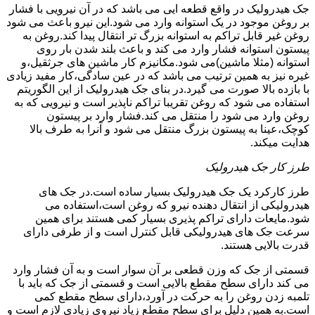
جک هیدرولیک در واقع قطعه ایی می باشد که در آن نیرویی با فشار
بر روغن موجود در یک استوانه وارد می شود.این نیرو باعث می شود
روغن غیر قابل تراکم به استوانه بزرگ تر انتقال پیدا کند.روغن به
پیستون استوانه فشار وارد می کند و باعث بلند شدن بار روی
استوانه (مثلا ماشین)می شود.مکانیزم کار ماشین های جرثقیل،و
غیره نیز به همین ترتیب می باشد که در عین سادگی،کار مفید زیادی
با بازده بالا صورت می گیرد.در بنای جک هیدرولیک از این الگوریتم
استفاده می شود که روغن تقریبا تراکم ناپذیر است و نیرویی که به
روغن وارد می شود را منتقل می کند.فشار وارد بر پیستون
کوچک،عینا به پیستون بزرگ منتقل می شود و آنرا به طرف بالا
هدایت میکند.
طرز کار جک هیدرولیک
طرز کارکرد یک جک هیدرولیک بسیار ساده است.در جک های
هیدرولیکی از انتقال دهنده نیرو که روغن است،استفاده می
شود.مایعات دارای تراکم پذیری بسیار کمی هستند برای همین
سرعت جک های هیدرولیکی قابل کنترل است و از طرفی دارای
قدرت بالایی هستند.
قسمتی از جک که وزن قطعی بر آن سوار است و به آن فشار وارد
می کند دارای سطح مقطع بالایی است و قسمتی از جک که باید با
تلمبه زدن روغن را به حرکت در آورد،دارای سطح مقطع کمی
است.به همین دلیل برای سطح مقطع زیاد نیروی زیادی لازم است و