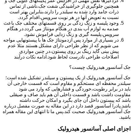
گردگیرها نقش مهمی در افزایش عمر پکینکهای گلویی جک و
همچنین جلوگیری از خراشیدگی شفت جک،ناشی از تماس
ذرات جامد وارد شده به سیلندر را دارند،بنابراین بهتر است
نسبت به تعویض آنها در هر نوبت سرویس،اقدام گردد.
وجود پلیسه و زنگ زدگی بر روی قسمتهای مختلف جک باعث
صدمه به لوازم آب بندی در هنگام مونتاژ می گردد.در هنگام
سرویس،پلیسه گیری و زنگ زدایی فراموش نشود.
در بسیاری از موارد پس ازدمونتاژ جک ها با پیستونهایی مواجه
می شویم که از نظر طراحی دارای مشکل هستند مثلا عدم
پیش بینی گاید رینگ بر روی پیستون،در چنین مواردی
اصلاحات طراحی نادرست لحاظ شود.ادامه نکات درآیند
جک آسانسور هیدرولیک چیست؟
جک آسانسور هیدرولیک از یک پیستون و سیلندر تشکیل شده است؛
سیلندر محفظه ای مستحکم و مقاوم است که قسمت خارجی آن
باید در برابر رطوبت،خوردگی و فشارهایی که وارد می شود
مقاومت داشت باشد و قسمت داخلی آن هم باید صاف و صیقلی
باشد که پیستون داخل آن جای بگیرد و امکان حرکت داشته
باشد.پادرا آسانسور قصد دارد در این مقاله به صورت مفصل درباره
جک آسانسور هیدرولیک صحبت کند،پس ما تا انتهای این مقاله همراه
باشید.
اجزای اصلی آسانسور هیدرولیک