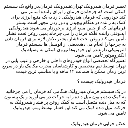
تعمیر فرمان هیدرولیک تهران:هیدرولیک فرمان،در واقع یک سیستم
کمکی است که چرخاندن فرمان را برای راننده آسانتر می
کند.خودرویی که فرمان هیدرولیکی دارد به یک منبع انرژی برای
کمک به راننده در هنگام پیچیدن و دور زدن مجهز است.بیشتر
فرمانهایی که از چنین منبع انرژی برخوردار می شوند هیدرولیکی
اند.وقتی راننده فلکه فرمان را می چرخاند پمپی روغن تحت فشار
تأمین می کند روغن تحت فشار بیشتر تلاش لازم برای فرمان دادن
به چرخها را انجام می دهدبعضی از اتومبیل ها سیستم فرمان
الترونیکی دارند.در این خودروها نیروی کمکی به وسیله یک
الکتروموتور تأمین می شود.
تعمیرگاه تخصصی انواع خودروهای داخلی و خارجی و عیب یابی در
تهران توسط تیم متخصص و کارشناسان مجرب مکانیک یار در سریع
ترین زمان ممکن با ضمانت ۱۲ ماهه و با مناسب ترین قیمت
فرمان هیدرولیک چیست ؟
در یک سیستم فرمان هیدرولیک هنگامی که فرمان را می چرخانید
به کمک دنده پنیون میل دنده را به حرکت در می آورید و یک پیستون
که به میل دنده متصل است به کمک روغن پر فشار هیدرولیک به
حرکت میل دنده کمک می کند.این فشار توسط پمپ هیدرولیک
تامین می شود.
علائم خرابی فرمان هیدرولیک