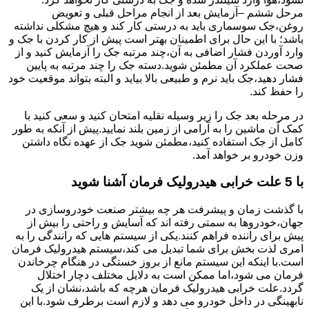
مرحل ششم –آزمایش بعد از انجام مراحل قبلی و تعویض
روغن،جک سوسماری باید به درستی کار کند و هیچ مشکلی نداشته
باشد؛ با این حال برای اطمینان بهتر است پیش از کار کردن با جک و
وارد آوردن فشار اضافی به آن،چند مرتبه جک را آزمایش کنید و از
صحت عملکرد آن مطمئن شوید.دسته جک را چند مرتبه به پایین
فشار دهید،جک باید نرم و طبیعی بالا بیاید و البته بتواند موقعیت خود
را حفظ کند.
در مرحله بعد جک را زیر وسیله نقلیه امتحان کنید و سعی کنید با
کمک آن ماشین را به آرامی از زمین بلند نمایید.پیش از آنکه به طور
کامل از جک استفاده کنید،مطمئن شوید جک از عهده نگاه داشتن
وزن خودرو بر خواهد آمد.
با 5 علت خرابی هیدرولیک فرمان آشنا شوید
با گذشت زمان و پیشرفت هر چه بیشتر صنعت خودروسازی در
جهان،خودروها به سمتی رفته اند که آسایش و راحتی را بیش از
پیش برای راننده فراهم کنند.یکی از سیستم هایی که رانندگی را به
امری لذت بخش برای شما تبدیل می کند،سیستم هیدرولیک فرمان
است.با اینکه این سیستم مانع از بروز خستگی در هنگام چرخاندن
فرمان می شود،اما ممکن است به دلایل مختلف دچار اختلال
گردد.علت خرابی هیدرولیک فرمان هرچه که باشد،نشان از یک
نابهینگی در داخل خودرو می دهد و لازم است برطرف شود.با این