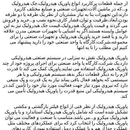
از جمله قطعات پرکاربرد انواع پاورپک هیدرولیک،جک هیدرولیک
و...که در ماشین آلات،تجهیزات صنعتی و صنایع مختلف کاربرد
دارند.این تجهیزات بنا به نیاز مشتریان از نظر یک طرفه یا دو طرفه
بودن،ابعاد،ظرفیت و توان،فشار کاری،نحوه نصب و...خرید و فروش
می گردند و قیمت پاورپک هیدرولیک،قیمت جک هیدرولیک نیز به این
عوامل وابسته هستند.اگر به آشنایی با تجهیزات صنعتی مدرن علاقه
دارید و یا قصد خرید پاورپک هیدرولیک و تجهیزات صنعتی را برای
مجموعه،شرکت،کارگاه یا واحد صنعتی خود را دارید پیشنهاد می
کنیم این مطلب را تا به انتها
پاورپک هیدرولیک نقش به سزایی در سیستم صنعتی هیدرولیکی
دارد.یک شرکت،کارگاه یا واحد صنعتی برای اجرای پروژه خود از چند
پاورپک هیدرولیک استفاده می نمایند.پاورپک کمک می کند تا قدرت
لازم را به دیگر قطعات دیگر بدهد.سیستم هیدرولیکی و یا هر
سیستمی که بخواهد فعال باقی بماند نیاز به یک قدرت و یک منبعی
دارد که نیروی مورد نیاز جهت فعالیت مورد نیاز خود را تأمین کند.در
سیستم هیدرولیکی این منبع قدرت را پاورپک هیدرولیک تأمین می
کند.
پاورپک هیدرولیک از نظر فنی از انواع فیلتر بازگشتی و مکشی
تشکیل شده است که شامل پاورپک هیدرولیک استاندارد و یا پاورپک
هیدرولیک میکرو و...می باشد.متناسب با صنعت و فعالیت می توان
پاورپک هیدرولیک را انتخاب کرد که برای عملکردهای مختلف مثل
عملکرد جدا از هم و یا عملکرد دوبل استفاده نمود.از کاربردهای