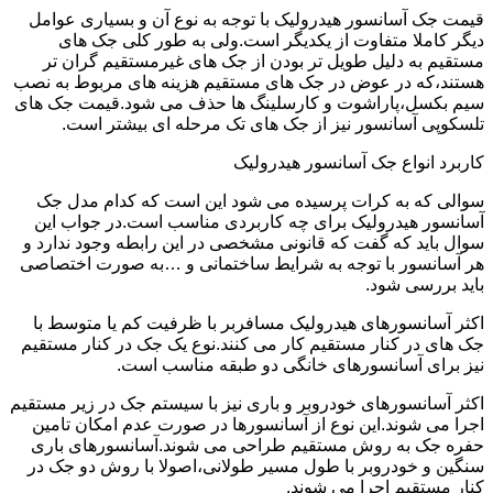
قیمت جک آسانسور هیدرولیک با توجه به نوع آن و بسیاری عوامل
دیگر کاملا متفاوت از یکدیگر است.ولی به طور کلی جک های
مستقیم به دلیل طویل تر بودن از جک های غیرمستقیم گران تر
هستند،که در عوض در جک های مستقیم هزینه های مربوط به نصب
سیم بکسل،پاراشوت و کارسلینگ ها حذف می شود.قیمت جک های
تلسکوپی آسانسور نیز از جک های تک مرحله ای بیشتر است.
کاربرد انواع جک آسانسور هیدرولیک
سوالی که به کرات پرسیده می شود این است که کدام مدل جک
آسانسور هیدرولیک برای چه کاربردی مناسب است.در جواب این
سوال باید که گفت که قانونی مشخصی در این رابطه وجود ندارد و
هر آسانسور با توجه به شرایط ساختمانی و …به صورت اختصاصی
باید بررسی شود.
اکثر آسانسورهای هیدرولیک مسافربر با ظرفیت کم یا متوسط با
جک های در کنار مستقیم کار می کنند.نوع یک جک در کنار مستقیم
نیز برای آسانسورهای خانگی دو طبقه مناسب است.
اکثر آسانسورهای خودروبر و باری نیز با سیستم جک در زیر مستقیم
اجرا می شوند.این نوع از آسانسورها در صورت عدم امکان تامین
حفره جک به روش مستقیم طراحی می شوند.آسانسورهای باری
سنگین و خودروبر با طول مسیر طولانی،اصولا با روش دو جک در
کنار مستقیم اجرا می شوند.