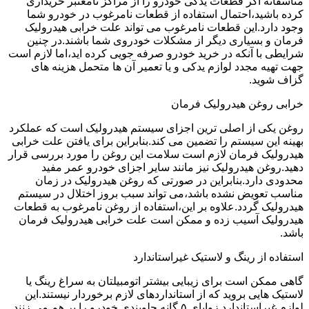
متاسفانه اگر قطعات یدکی خودرو را از مراکز نامعتبر خریداری
کرده باشید،احتمال استفاده از قطعات نامرغوب در خودرو شما
وجود دارد.این قطعات نامرغوب می تواند علت خرابی هیدرولیک
فرمان و بسیاری دیگر از مشکلات خودروی شما باشند.در چنین
شرایطی با آنکه در خرید خودرو صرفه جویی کرده اید،اما لازم است
جهت تهیه مجدد لوازم یدکی و یا تعمیر آن ها متحمل هزینه های
گزاف شوید.
خرابی روغن هیدرولیک فرمان
روغن یکی از اصلی ترین اجزای سیستم هیدرولیک است که عملکرد
بهینه این سیستم را تضمین می کند.بنابراین برای یافتن علت خرابی
هیدرولیک فرمان لازم است سلامت این روغن را مورد بررسی قرار
دهید.روغن هیدرولیک نیز مانند سایر اجزای خودرو عمر مفید
محدودی دارد.بنابراین در صورتی که روغن هیدرولیک در زمان
مناسب تعویض نشده باشد،می تواند سبب بروز اختلال در سیستم
هیدرولیک گردد.علاوه بر این،استفاده از روغن نامرغوب به قطعات
هیدرولیک آسیب زده و ممکن است علت خرابی هیدرولیک فرمان
باشد.
استفاده از رینگ و لاستیک غیراستاندارد
گاهی ممکن است برای زیبایی بیشتر اتومبیلتان به سراغ رینگ یا
لاستیک هایی بروید که از استانداردهای لازم برخوردار نیستند.این
لوازم غیراستاندارد زوایای ۵ گانه جلوبندی خودرو را بر هم می زنند