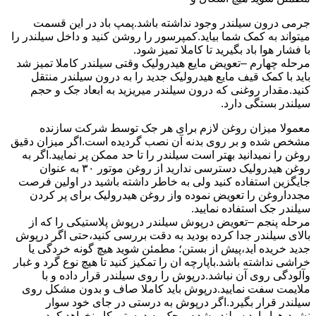
جرمی درون سیلندر وجود نداشته باشد.پمپ باد در این قسمت
میتواند به کمک شما بیاید.کمپرسور را روشن کنید و داخل سیلندر را
با فشار هوا باد بگیرید تا کاملا تمیز شود.
مرحله چهارم –تعویض مایع هیدرولیک وقتی سیلندر کاملا تمیز شد
باید با کمک قیف مایع هیدرولیک جدید را به درون سیلندر منتقل
کنید.مقدار روغنی که درون سیلندر میریزید به ابعاد جک و حجم
سیلندر بستگی دارد.
معمولا میزان روغن لازم برای هر جک توسط شرکت سازنده
مشخص شده و بر روی بدنه آن نصب گردیده است.اگر میزان دقیق
روغن را نمیدانید بهتر است سیلندر را تا حد ممکن پر نمایید.اگر به
روغن هیدرولیک دسترسی ندارید از روغن موتور ۳۰ به عنوان
جایگزین استفاده کنید ولی به خاطر داشته باشید در اولین فرصت
مجدداروغن را تعویض نموده واز روغن هیدرولیک برای پر کردن
سیلندر جک استفاده نمایید.
مرحله پنجم –تعویض درپوش سیلندر درپوش پلاستیکی را که از
بالای سیلندر جدا کرده بودید به دقت بررسی کنید،حتی اگر درپوش
جدید خریده اید،پیش از بستن؛ مطمئن شوید هیچ گونه خردگی یا
خراشی نداشته باشد.باپارچه ان را تمکیز کنید تا هیچ نوع گرد و غبار
وآلودگی روی آن نباشد.درپوش را روی سیلندر قرار داده و با
ملایمت سفت نمایید.درپوش باید کاملا صاف و بدون مشکل روی
سیلندر قرار بگیرد.اگر درپوش به درستی در جای خود سوار
نشود،هوا وارد سیلندر شده و جک به درستی کار نخواهد کرد.