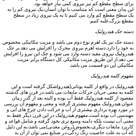
برای سطح مقطع کم نیز نیروی کمی نیاز خواهد بود.
این بدان معنی است که متناسب با توان انسان،یک نیروی کم را به
یک سطح مقطع کم وارد می کنیم تا به یک نیروی زیاد در سطح
مقطع بزرگ،غلبه کنیم.
دسته جک هیدرولیک
دسته جک نیز یک اهرم نوع دوم می باشد و مزیت مکانیکی مخصوص
به خود را دارد.دسته اهرم نیروی محرک را افزایش می دهد.بر جک
هیدرولیک نیروی مفید دسته وارد می شود و جک این نیرو را افزایش
می دهد.از این طریق مزیت مکانیکی کل دستگاه برابر مزیت
مکانیکی این دو قسمت می باشد.
مفهوم کلمه هیدرولیک
هیدرولیک در واقع از کلمه یونانی(هیدرو)شکل گرفته است و این
کلمه به معنی جریان حرکات مایعات می باشد.در قرن های گذشته
مقصود از کلمه هیدرولیک فقط آب بوده و البته بعد از گذر زمان
عنوان هیدرولیک مفهوم بیشتری گرفته و معنی و مفهوم آن بررسی
در مورد بهره برداری بیشتری از آب و حرکت دادن چرخ های آبی و
مهندسی آب بوده است.مفهوم هیدرولیک در این قرن دیگر فقط به
معنی آب نیست بلکه دامنه وسیع تری بخود گرفته و شامل قواعد و
کاربرد مایعات دیگری،بخصوص(روغن معدنی)می باشد،به این دلیل
که آب به علت خاصیت زنگ زدگی،در صنایع نمی توان از آن به