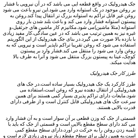
جک هیدرولیک در واقع قطعه ایی می باشد که در آن نیرویی با فشار
بر روغن موجود در یک استوانه وارد می شود.این نیرو باعث می شود
روغن غیر قابل تراکم به استوانه بزرگ تر انتقال پیدا کند.روغن به
پیستون استوانه فشار وارد می کند و باعث بلند شدن بار روی
استوانه (مثلا ماشین)می شود.مکانیزم کار ماشین های جرثقیل،و
غیره نیز به همین ترتیب می باشد که در عین سادگی،کار مفید زیادی
با بازده بالا صورت می گیرد.در بنای جک هیدرولیک از این الگوریتم
استفاده می شود که روغن تقریبا تراکم ناپذیر است و نیرویی که به
روغن وارد می شود را منتقل می کند.فشار وارد بر پیستون
کوچک،عینا به پیستون بزرگ منتقل می شود و آنرا به طرف بالا
هدایت میکند.
طرز کار جک هیدرولیک
طرز کارکرد یک جک هیدرولیک بسیار ساده است.در جک های
هیدرولیکی از انتقال دهنده نیرو که روغن است،استفاده می
شود.مایعات دارای تراکم پذیری بسیار کمی هستند برای همین
سرعت جک های هیدرولیکی قابل کنترل است و از طرفی دارای
قدرت بالایی هستند.
قسمتی از جک که وزن قطعی بر آن سوار است و به آن فشار وارد
می کند دارای سطح مقطع بالایی است و قسمتی از جک که باید با
تلمبه زدن روغن را به حرکت در آورد،دارای سطح مقطع کمی
است.به همین دلیل برای سطح مقطع زیاد نیروی زیادی لازم است و