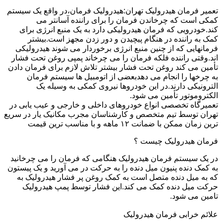
تعمیر فرمان هیدرولیک تهران:هیدرولیک فرمان،در واقع یک سیستم
کمکی است که چرخاندن فرمان را برای راننده آسانتر می
کند.خودرویی که فرمان هیدرولیکی دارد به یک منبع انرژی برای
کمک به راننده در هنگام پیچیدن و دور زدن مجهز است.بیشتر
فرمانهایی که از چنین منبع انرژی برخوردار می شوند هیدرولیکی
اند.وقتی راننده فلکه فرمان را می چرخاند پمپی روغن تحت فشار
تأمین می کند روغن تحت فشار بیشتر تلاش لازم برای فرمان دادن
به چرخها را انجام می دهدبعضی از اتومبیل ها سیستم فرمان
الترونیکی دارند.در این خودروها نیروی کمکی به وسیله یک
الکتروموتور تأمین می شود.
تعمیرگاه تخصصی انواع خودروهای داخلی و خارجی و عیب یابی در
تهران توسط تیم متخصص و کارشناسان مجرب مکانیک یار در سریع
ترین زمان ممکن با ضمانت ۱۲ ماهه و با مناسب ترین قیمت
فرمان هیدرولیک چیست ؟
در یک سیستم فرمان هیدرولیک هنگامی که فرمان را می چرخانید
به کمک دنده پنیون میل دنده را به حرکت در می آورید و یک پیستون
که به میل دنده متصل است به کمک روغن پر فشار هیدرولیک به
حرکت میل دنده کمک می کند.این فشار توسط پمپ هیدرولیک
تامین می شود.
علائم خرابی فرمان هیدرولیک