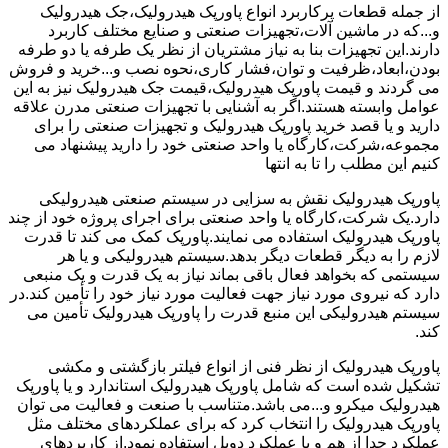
از جمله قطعات پرکاربرد انواع پاورپک هیدرولیک،جک هیدرولیک
و...که در ماشین آلات،تجهیزات صنعتی و صنایع مختلف کاربرد
دارند.این تجهیزات بنا به نیاز مشتریان از نظر یک طرفه یا دو طرفه
بودن،ابعاد،ظرفیت و توان،فشار کاری،نحوه نصب و...خرید و فروش
می گردند و قیمت پاورپک هیدرولیک،قیمت جک هیدرولیک نیز به این
عوامل وابسته هستند.اگر به آشنایی با تجهیزات صنعتی مدرن علاقه
دارید و یا قصد خرید پاورپک هیدرولیک و تجهیزات صنعتی را برای
مجموعه،شرکت،کارگاه یا واحد صنعتی خود را دارید پیشنهاد می
کنیم این مطلب را تا به انتها
پاورپک هیدرولیک نقش به سزایی در سیستم صنعتی هیدرولیکی
دارد.یک شرکت،کارگاه یا واحد صنعتی برای اجرای پروژه خود از چند
پاورپک هیدرولیک استفاده می نمایند.پاورپک کمک می کند تا قدرت
لازم را به دیگر قطعات دیگر بدهد.سیستم هیدرولیکی و یا هر
سیستمی که بخواهد فعال باقی بماند نیاز به یک قدرت و یک منبعی
دارد که نیروی مورد نیاز جهت فعالیت مورد نیاز خود را تأمین کند.در
سیستم هیدرولیکی این منبع قدرت را پاورپک هیدرولیک تأمین می
کند.
پاورپک هیدرولیک از نظر فنی از انواع فیلتر بازگشتی و مکشی
تشکیل شده است که شامل پاورپک هیدرولیک استاندارد و یا پاورپک
هیدرولیک میکرو و...می باشد.متناسب با صنعت و فعالیت می توان
پاورپک هیدرولیک را انتخاب کرد که برای عملکردهای مختلف مثل
عملکرد جدا از هم و یا عملکرد دوبل استفاده نمود.از کاربردهای