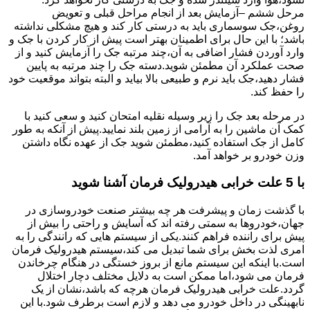
مرحل ششم –آزمایش بعد از انجام مراحل قبلی و تعویض
روغن،جک سوسماری باید به درستی کار کند و هیچ مشکلی نداشته
باشد؛ با این حال برای اطمینان بهتر است پیش از کار کردن با جک و
وارد آوردن فشار اضافی به آن،چند مرتبه جک را آزمایش کنید و از
صحت عملکرد آن مطمئن شوید.دسته جک را چند مرتبه به پایین
فشار دهید،جک باید نرم و طبیعی بالا بیاید و البته بتواند موقعیت خود
را حفظ کند.
در مرحله بعد جک را زیر وسیله نقلیه امتحان کنید و سعی کنید با
کمک آن ماشین را به آرامی از زمین بلند نمایید.پیش از آنکه به طور
کامل از جک استفاده کنید،مطمئن شوید جک از عهده نگاه داشتن
وزن خودرو بر خواهد آمد.
با 5 علت خرابی هیدرولیک فرمان آشنا شوید
با گذشت زمان و پیشرفت هر چه بیشتر صنعت خودروسازی در
جهان،خودروها به سمتی رفته اند که آسایش و راحتی را بیش از
پیش برای راننده فراهم کنند.یکی از سیستم هایی که رانندگی را به
امری لذت بخش برای شما تبدیل می کند،سیستم هیدرولیک فرمان
است.با اینکه این سیستم مانع از بروز خستگی در هنگام چرخاندن
فرمان می شود،اما ممکن است به دلایل مختلف دچار اختلال
گردد.علت خرابی هیدرولیک فرمان هرچه که باشد،نشان از یک
نابهینگی در داخل خودرو می دهد و لازم است برطرف شود.با این