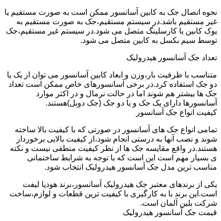
نحوه اتصال جک به کابین آسانسور ممکن است به صورت مستقیم یا
غیر مستقیم باشد.در سیستم مستقیم،جک به صورت مستقیم به
یوک کابین یا کارسلینگ متصل می شود.در سیستم غیر مستقیم،جک
توسط سیم بکسل به کابین متصل می شود.
تعداد جک آسانسور هیدرولیک
متناسب با ظرفیت بار،وزن و ابعاد کابین آسانسور می توان از یک یا
دو جک استفاده کرد.در برخی آسانسورهای خاص ممکن است تعداد
جک ها بیشتر هم شوند اما در حالت نرمال و در اکثر موارد
آسانسورها دارای یک جک و یا دو جک (جک دوبل)هستند.
کیفیت انواع جک آسانسور
تمامی انواع جک های آسانسور در صورتی که با کیفیت بالا ساخته
شوند و نصب آنها به درستی انجام شود،از کیفیت بالایی برخوردار
هستند.در واقع مقایسه جک ها از نظر کیفیت منطقی نیست و نکته
ی بسیار مهم است این است که با توجه به شرایط ساختمانی
مناسب ترین مدل جک آسانسور هیدرولیک انتخاب شود.
یکی از برندهای معتبر جک هیدرولیک آسانسور،برند هودپا لیفت
است.این برند با به کارگیری با کیفیت ترین قطعات و لوازم،ساخت
شرکت بلین آلمان است.
قیمت جک آسانسور هیدرولیک