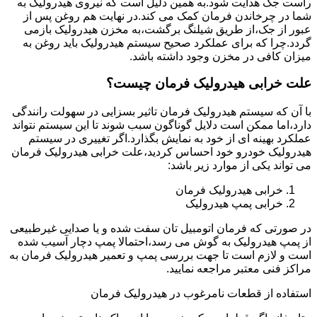
راست جک هدایت شود.به همین دلیل است که نیروی هیدرولیک به
شما در چرخاندن فرمان کمک می کند.در نهایت هم روغن پس از
عبور از جک،از طریق شیلنگ برگشت،به مخزن هیدرولیک بازمی
گردد.چرا که برای عملکرد صحیح سیستم هیدرولیک باید روغن به
میزان کافی در مخزن وجود داشته باشد.
علت خرابی هیدرولیک فرمان چیست؟
با آن که سیستم هیدرولیک فرمان تاثیر بسزایی در سهولت رانندگی
دارد،اما ممکن است دلایل گوناگون سبب شوند تا این سیستم نتواند
عملکرد بهینه ای از خود به نمایش بگذارد.اگر تغییری در سیستم
هیدرولیک خودرو خود احساس کردید،علت خرابی هیدرولیک فرمان
می تواند یکی از موارد زیر باشد:
خرابی هیدرولیک فرمان
خرابی پمپ هیدرولیک
در صورتی که فرمان اتومبیل تان سفت شده و یا صدایی غیرطبیعی
از پمپ هیدرولیک به گوش می رسد،احتمالا پمپ دچار آسیب شده
است و لازم است تا جهت بررسی پمپ و تعمیر هیدرولیک فرمان به
مراکز فنی معتبر مراجعه نمایید.
استفاده از قطعات نامرغوب در هیدرولیک فرمان