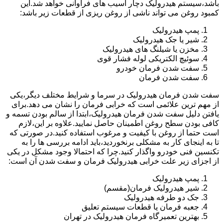
باشد،سیستم هیدرولیک دچار آسیب های فراوانی خواهد شد.این
کمبود روغن می تواند ناشی از روغن ریزی از قطعات زیر باشد:
پمپ هیدرولیک
شیر یا جک هیدرولیک
مخزن یا شیلنگ های هیدرولیک
سوئیچ الکتریکی لوله فشار قوی
سفت شدن فرمان خودرو
سفت شدن فرمان
سفت شدن فرمان هیدرولیک در سرما و شرایط مختلف دیگر،یکی
از مهم ترین علائمی است که خرابی فرمان را نشان می دهد.برای
یافتن دلیل سفت شدن فرمان هیدرولیک،ابتدا از سالم بودن تسمه و
کافی بودن سطح روغن اطمینان حاصل نمایید.علاوه بر این،لازم
است حتما از روغن با کیفیت و مرغوب استفاده کنید.در صورتی که
تا به اینجای کار به مشکلی برنخوردید،باید ادامه بررسی ها را به
تکنسین فنی خودرو واگذار کنید.چرا که احتمالا وجود مشکل در یکی
از اجزای زیر علت خرابی هیدرولیک فرمان و سفت شدن آن است:
پمپ هیدرولیک
شیر هیدرولیک فرمان(مقسم)
جک دو طرفه هیدرولیک
جعبه فرمان یا قطعات سیستم تعلیق
بهترین تعمیرگاه فرمان هیدرولیک در تهران