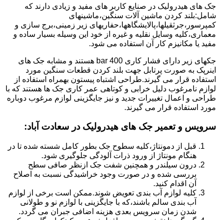
جک های هیدرولیک در صنایع کاربر های مفید و زیادی دارند که
شامل:بلند کردن ماشین آلات سنگین،ماشینهای
کمپرسور،جرثقیلها،پالایشگاهها،حفاریهای زیر زمینی،برج سازی و
معماری،کلیه وسایل نقلیه و غیره از خود این وسیله بسیار ساده و
مفید یا مکانیزم کار آن استفاده می شود.
جکهای زیر دارای فشار کاری 400 bar هستند و مشابه جک های
اینرپک به صورت پرتابل جهت بلند کردن قطعات سنگین مورد
استفاده قرار می گیرند.طراحی اشتباه پیستون بهمراه استفاده از
لوازم نامرغوب دلیل خرابی و کوتاهی عمر کاری جک ها هستند که با
طراحی و اعمال تغییرات جدید و نیز جایگزینی لوازم مرغوب دوباره
مورد استفاده قرار می گیرند.
سرویس و تعمیر جک های هیدرولیک در سعادت آباد
:
قبل از دمونتاژ،کلیه سطوح جک بطور کامل شسته شده تا در
هنگام مونتاژ از ورود ذرات آلودگی جلوگیری شود.
درون سیلندر و همچنین شفت جک ازنظر صافی سطح
بررسی شده و در صورت وجود خراشیدگی نسبت به اصلاح
آن اقدام کنید.
کلیه لوازم آب بندی تعویض شوند.ممکن است برخی از لوازم
آب بندی سالم باشند،که با جایگزینی با لوازم نو و طولانی
شدن زمان سرویس بعدی هزینه اضافی جبران می گردد.