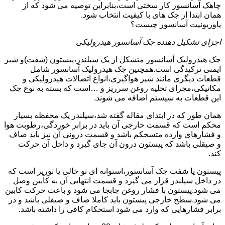
چاهک آسانسور کار سختی است،بنابراین توصیه می شود که از
همان ابتدا از جک های با کیفیت انتخاب شود.
پاوریونیت آسانسور چیست؟
اجزای تشکیل دهنده جک آسانسور هیدرولیکی
جک هیدرولیک آسانسور متشکل از یک سیلندر،پیستون (شفت)و شیر
ایمنی ترکیدگی است.همچنین جک هیدرولیک آسانسور شامل
قطعات دیگری مانند شیر هواگیری،انواع اتصالات هیدرولیکی و
مکانیکی،مجرای تخلیه روغن سرریز و …است که بسته به نوع جک
این قطعات به سیستم اضافه می شوند.
همان طور که در ابتدای مقاله گفته شد،سیلندر یک محفظه بسیار
محکم است که قسمت خارجی آن باید در برابر خوردگی،رطوبت هوا
و فشارهای وارده متسحکم باشد و قسمت درونی آن نیز باید صاف
و صیقلی باشد که پیستون درون آن جای گیرد و داخل آن حرکت
کند.
پیستون یا شفت جک آسانسور،استوانه ای تو خالی یا تورپر است که
در داخل سیلندر قرار می گیرد و قسمت انتهایی آن به کابین وصل
می شود.پیستون با فشار روغن جابجا می شود و باعث حرکت کابین
می شود.سطح خارجی پیستون باید کاملا صاف و صیقلی باشد و در
برابر فشارهایی که وارد می شود استحکام کافی را داشته باشد.