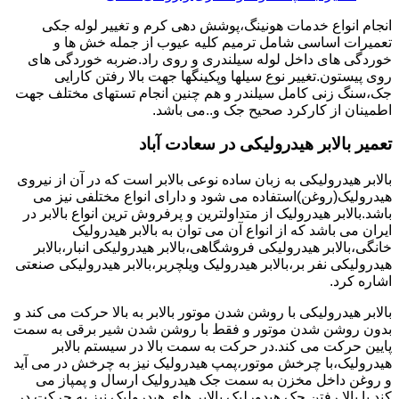
انجام انواع خدمات هونینگ،پوشش دهی کرم و تغییر لوله جکی
تعمیرات اساسی شامل ترمیم کلیه عیوب از جمله خش ها و
خوردگی های داخل لوله سیلندری و روی راد.ضربه خوردگی های
روی پیستون.تغییر نوع سیلها وپکینگها جهت بالا رفتن کارایی
جک،سنگ زنی کامل سیلندر و هم چنین انجام تستهای مختلف جهت
اطمینان از کارکرد صحیح جک و..می باشد.
تعمیر بالابر هیدرولیکی در سعادت آباد
بالابر هیدرولیکی به زبان ساده نوعی بالابر است که در آن از نیروی
هیدرولیک(روغن)استفاده می شود و دارای انواع مختلفی نیز می
باشد.بالابر هیدرولیک از متداولترین و پرفروش ترین انواع بالابر در
ایران می باشد که از انواع آن می توان به بالابر هیدرولیک
خانگی،بالابر هیدرولیکی فروشگاهی،بالابر هیدرولیکی انبار،بالابر
هیدرولیکی نفر بر،بالابر هیدرولیک ویلچربر،بالابر هیدرولیکی صنعتی
اشاره کرد.
بالابر هیدرولیکی با روشن شدن موتور بالابر به بالا حرکت می کند و
بدون روشن شدن موتور و فقط با روشن شدن شیر برقی به سمت
پایین حرکت می کند.در حرکت به سمت بالا در سیستم بالابر
هیدرولیک،با چرخش موتور،پمپ هیدرولیک نیز به چرخش در می آید
و روغن داخل مخزن به سمت جک هیدرولیک ارسال و پمپاز می
کند.با بالا رفتن جک هیدورلیک بالابر های هیدرولیک نیز به حرکت در