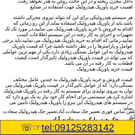
داخل مخزن ریخته و در این حالت روغن به هدر نخواهد رفت.
اهمیت خرید پاورپک هیدرولیک جهت استفاده در صنایع
هر سیستم هیدرولیکی برای این که بتواند نیروی محرکی داشته
باشد،باید از پاورپک هیدرولیک استفاده نماید.از این رو زمانی که
اقدام به فروش یا خرید پاورپک هیدرولیک می نمایید،در مورد تک تک
تجهیزات و اجزای به کار رفته در این سیستم اطلاعات کسب
نمایید.زمانی که اقدام به خرید پاورپک هیدرولیک می نمایید،باید برخی
عوامل و پارامترها را در نظر داشته باشید،چرا که قیمت پاورپک
هیدرولیک به این عوامل بستگی زیادی دارد.یکی از مهم ترین عواملی
که می تواند در قیمت پاورپک هیدرولیک تاثیرگذار است،کیفیت
قطعات به کار رفته در آن می باشد.
قیمت خرید پاورپک هیدرولیک
قیمت فروش و خرید پاورپک هیدرولیک به چندین عامل مختلف
بستگی دارد؛ که از عوامل تاثیرگذار در قیمت پاورپک هیدرولیک می
توان به نیروی تولیدی برای سیستم به کار رفته در پاورپک هیدرولیک
اشاره کرد.هر سیستمی برای انجام کار خود نیاز به یک نیرو دارد که
در سیستم های هیدرولیک این نیرو را پاورپک هیدرولیک تأمین می
نماید.
تلفن تماس فوری
تعمیر جک سعادت آباد,تعمیر جک هیدرولیک سعادت
آباد
تعمیر جک هیدرولیک در سعادت آباد
☞☏
tel:09125283142
وسیله‎ای که با عملکرد خود موجب بلند شدن اهرم و یا وزن سنگین