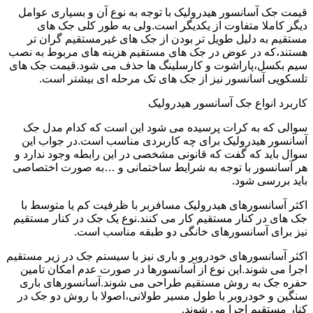
قیمت جک آسانسور هیدرولیک با توجه به نوع آن و بسیاری عوامل
دیگر کاملا متفاوت از یکدیگر است.ولی به طور کلی جک های
مستقیم به دلیل طویل تر بودن از جک های غیرمستقیم گران تر
هستند،که در عوض در جک های مستقیم هزینه های مربوط به نصب
سیم بکسل،پاراشوت و کارسلینگ ها حذف می شود.قیمت جک های
تلسکوپی آسانسور نیز از جک های تک مرحله ای بیشتر است.
کاربرد انواع جک آسانسور هیدرولیک
سوالی که به کرات پرسیده می شود این است که کدام مدل جک
آسانسور هیدرولیک برای چه کاربردی مناسب است.در جواب این
سوال باید که گفت که قانونی مشخصی در این رابطه وجود ندارد و
هر آسانسور با توجه به شرایط ساختمانی و …به صورت اختصاصی
باید بررسی شود.
اکثر آسانسورهای هیدرولیک مسافربر با ظرفیت کم یا متوسط با
جک های در کنار مستقیم کار می کنند.نوع یک جک در کنار مستقیم
نیز برای آسانسورهای خانگی دو طبقه مناسب است.
اکثر آسانسورهای خودروبر و باری نیز با سیستم جک در زیر مستقیم
اجرا می شوند.این نوع از آسانسورها در صورت عدم امکان تامین
حفره جک به روش مستقیم طراحی می شوند.آسانسورهای باری
سنگین و خودروبر با طول مسیر طولانی،اصولا با روش دو جک در
کنار مستقیم اجرا می شوند.