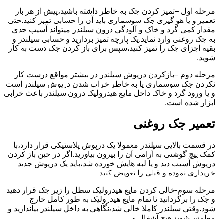
مرحله اول –تمیز کردن جک به خاطر داشته باشید،پیش از هر بار
تعمیر و یا هواگیری جک سوسماری باید آن را حسابی تمیز کنید.حتی
مقدار کمی گرد و خاک و آلودگی درون سیلندر میتواند آسیب جدی
به جک روغنی وارد نماید.یک پارچه تمیز بردارید و حسابی سیلندر و
بقیه اجزای جک را تمیز کنید،سپس برای باز کردن جک دست به کار
شوید.
مرحله دوم –بازکردن درپوش سیلندر در بیشتر مواقع درست کار
نکردن جک سوسماری یا به خاطر خراب شدن درپوش سیلندر است
و یا ورود گرد و خاک داخل مایع هیدرولیک درون سیلندر باعث خرابی
ابزار شده است.
تعمیر جک روغنی
در قسمت بالایی سیلندر معمولا یک درپوش پلاستیکی قرار دارد،با
کمک پیچ گوشتی به آرامی آن را بیرون بیاورید.اگر در حین باز کردن
درپوش آسیب دید و یا لبه هایش خورده شد،باید یک درپوش جدید
خریداری نموده و قبلی را تعویض کنید.
مرحله سوم-خالی کردن مایع هیدرولیک سطل را زیر جک قرار دهید
و جک را برگردانید تا تمام مایع هیدرولیک به طور کامل خارج
شود.وقتی سیلندر کاملا خالی شد،نگاهی به داخل سیلندر بیاندازید و
مطمئن شوید هیچ آشغال و