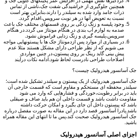
گردگیرها نقش مهمی در افزایش عمر پکینکهای گلویی جک و
همچنین جلوگیری از خراشیدگی شفت جک،ناشی از تماس
ذرات جامد وارد شده به سیلندر را دارند،بنابراین بهتر است
نسبت به تعویض آنها در هر نوبت سرویس،اقدام گردد.
وجود پلیسه و زنگ زدگی بر روی قسمتهای مختلف جک باعث
صدمه به لوازم آب بندی در هنگام مونتاژ می گردد.در هنگام
سرویس،پلیسه گیری و زنگ زدایی فراموش نشود.
در بسیاری از موارد پس ازدمونتاژ جک ها با پیستونهایی مواجه
می شویم که از نظر طراحی دارای مشکل هستند مثلا عدم
پیش بینی گاید رینگ بر روی پیستون،در چنین مواردی
اصلاحات طراحی نادرست لحاظ شود.ادامه نکات درآیند
جک آسانسور هیدرولیک چیست؟
جک آسانسور هیدرولیک از یک پیستون و سیلندر تشکیل شده است؛
سیلندر محفظه ای مستحکم و مقاوم است که قسمت خارجی آن
باید در برابر رطوبت،خوردگی و فشارهایی که وارد می شود
مقاومت داشت باشد و قسمت داخلی آن هم باید صاف و صیقلی
باشد که پیستون داخل آن جای بگیرد و امکان حرکت داشته
باشد.پادرا آسانسور قصد دارد در این مقاله به صورت مفصل درباره
جک آسانسور هیدرولیک صحبت کند،پس ما تا انتهای این مقاله همراه
باشید.
اجزای اصلی آسانسور هیدرولیک