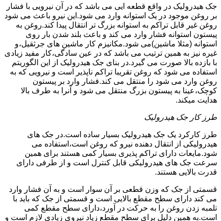
جک هیدرولیک در واقع قطعه ایی می باشد که در آن نیرویی با فشار
بر روغن موجود در یک استوانه وارد می شود.این نیرو باعث می شود
روغن غیر قابل تراکم به استوانه بزرگ تر انتقال پیدا کند.روغن به
پیستون استوانه فشار وارد می کند و باعث بلند شدن بار روی
استوانه (مثلا ماشین)می شود.مکانیزم کار ماشین های جرثقیل،و
غیره نیز به همین ترتیب می باشد که در عین سادگی،کار مفید زیادی
با بازده بالا صورت می گیرد.در بنای جک هیدرولیک از این الگوریتم
استفاده می شود که روغن تقریبا تراکم ناپذیر است و نیرویی که به
روغن وارد می شود را منتقل می کند.فشار وارد بر پیستون
کوچک،عینا به پیستون بزرگ منتقل می شود و آنرا به طرف بالا
هدایت میکند.
طرز کار جک هیدرولیک
طرز کارکرد یک جک هیدرولیک بسیار ساده است.در جک های
هیدرولیکی از انتقال دهنده نیرو که روغن است،استفاده می
شود.مایعات دارای تراکم پذیری بسیار کمی هستند برای همین
سرعت جک های هیدرولیکی قابل کنترل است و از طرفی دارای
قدرت بالایی هستند.
قسمتی از جک که وزن قطعی بر آن سوار است و به آن فشار وارد
می کند دارای سطح مقطع بالایی است و قسمتی از جک که باید با
تلمبه زدن روغن را به حرکت در آورد،دارای سطح مقطع کمی
است.به همین دلیل برای سطح مقطع زیاد نیروی زیادی لازم است و