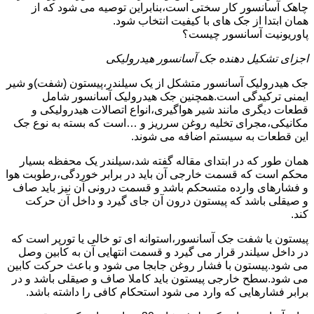
چاهک آسانسور کار سختی است،بنابراین توصیه می شود که از
همان ابتدا از جک های با کیفیت انتخاب شود.
پاوریونیت آسانسور چیست؟
اجزای تشکیل دهنده جک آسانسور هیدرولیکی
جک هیدرولیک آسانسور متشکل از یک سیلندر،پیستون (شفت)و شیر
ایمنی ترکیدگی است.همچنین جک هیدرولیک آسانسور شامل
قطعات دیگری مانند شیر هواگیری،انواع اتصالات هیدرولیکی و
مکانیکی،مجرای تخلیه روغن سرریز و …است که بسته به نوع جک
این قطعات به سیستم اضافه می شوند.
همان طور که در ابتدای مقاله گفته شد،سیلندر یک محفظه بسیار
محکم است که قسمت خارجی آن باید در برابر خوردگی،رطوبت هوا
و فشارهای وارده متسحکم باشد و قسمت درونی آن نیز باید صاف
و صیقلی باشد که پیستون درون آن جای گیرد و داخل آن حرکت
کند.
پیستون یا شفت جک آسانسور،استوانه ای تو خالی یا تورپر است که
در داخل سیلندر قرار می گیرد و قسمت انتهایی آن به کابین وصل
می شود.پیستون با فشار روغن جابجا می شود و باعث حرکت کابین
می شود.سطح خارجی پیستون باید کاملا صاف و صیقلی باشد و در
برابر فشارهایی که وارد می شود استحکام کافی را داشته باشد.