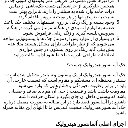
گردگیرها نقش مهمی در افزایش عمر پکینکهای گلویی جک و
همچنین جلوگیری از خراشیدگی شفت جک،ناشی از تماس
ذرات جامد وارد شده به سیلندر را دارند،بنابراین بهتر است
نسبت به تعویض آنها در هر نوبت سرویس،اقدام گردد.
وجود پلیسه و زنگ زدگی بر روی قسمتهای مختلف جک باعث
صدمه به لوازم آب بندی در هنگام مونتاژ می گردد.در هنگام
سرویس،پلیسه گیری و زنگ زدایی فراموش نشود.
در بسیاری از موارد پس ازدمونتاژ جک ها با پیستونهایی مواجه
می شویم که از نظر طراحی دارای مشکل هستند مثلا عدم
پیش بینی گاید رینگ بر روی پیستون،در چنین مواردی
اصلاحات طراحی نادرست لحاظ شود.ادامه نکات درآیند
جک آسانسور هیدرولیک چیست؟
جک آسانسور هیدرولیک از یک پیستون و سیلندر تشکیل شده است؛
سیلندر محفظه ای مستحکم و مقاوم است که قسمت خارجی آن
باید در برابر رطوبت،خوردگی و فشارهایی که وارد می شود
مقاومت داشت باشد و قسمت داخلی آن هم باید صاف و صیقلی
باشد که پیستون داخل آن جای بگیرد و امکان حرکت داشته
باشد.پادرا آسانسور قصد دارد در این مقاله به صورت مفصل درباره
جک آسانسور هیدرولیک صحبت کند،پس ما تا انتهای این مقاله همراه
باشید.
اجزای اصلی آسانسور هیدرولیک