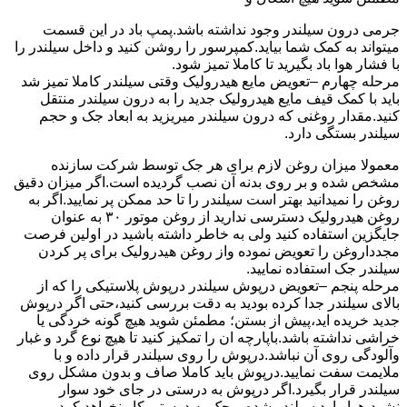
جرمی درون سیلندر وجود نداشته باشد.پمپ باد در این قسمت
میتواند به کمک شما بیاید.کمپرسور را روشن کنید و داخل سیلندر را
با فشار هوا باد بگیرید تا کاملا تمیز شود.
مرحله چهارم –تعویض مایع هیدرولیک وقتی سیلندر کاملا تمیز شد
باید با کمک قیف مایع هیدرولیک جدید را به درون سیلندر منتقل
کنید.مقدار روغنی که درون سیلندر میریزید به ابعاد جک و حجم
سیلندر بستگی دارد.
معمولا میزان روغن لازم برای هر جک توسط شرکت سازنده
مشخص شده و بر روی بدنه آن نصب گردیده است.اگر میزان دقیق
روغن را نمیدانید بهتر است سیلندر را تا حد ممکن پر نمایید.اگر به
روغن هیدرولیک دسترسی ندارید از روغن موتور ۳۰ به عنوان
جایگزین استفاده کنید ولی به خاطر داشته باشید در اولین فرصت
مجدداروغن را تعویض نموده واز روغن هیدرولیک برای پر کردن
سیلندر جک استفاده نمایید.
مرحله پنجم –تعویض درپوش سیلندر درپوش پلاستیکی را که از
بالای سیلندر جدا کرده بودید به دقت بررسی کنید،حتی اگر درپوش
جدید خریده اید،پیش از بستن؛ مطمئن شوید هیچ گونه خردگی یا
خراشی نداشته باشد.باپارچه ان را تمکیز کنید تا هیچ نوع گرد و غبار
وآلودگی روی آن نباشد.درپوش را روی سیلندر قرار داده و با
ملایمت سفت نمایید.درپوش باید کاملا صاف و بدون مشکل روی
سیلندر قرار بگیرد.اگر درپوش به درستی در جای خود سوار
نشود،هوا وارد سیلندر شده و جک به درستی کار نخواهد کرد.