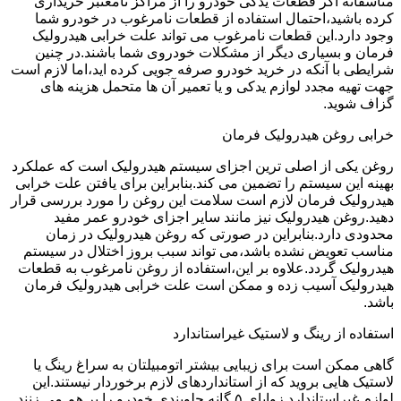
متاسفانه اگر قطعات یدکی خودرو را از مراکز نامعتبر خریداری
کرده باشید،احتمال استفاده از قطعات نامرغوب در خودرو شما
وجود دارد.این قطعات نامرغوب می تواند علت خرابی هیدرولیک
فرمان و بسیاری دیگر از مشکلات خودروی شما باشند.در چنین
شرایطی با آنکه در خرید خودرو صرفه جویی کرده اید،اما لازم است
جهت تهیه مجدد لوازم یدکی و یا تعمیر آن ها متحمل هزینه های
گزاف شوید.
خرابی روغن هیدرولیک فرمان
روغن یکی از اصلی ترین اجزای سیستم هیدرولیک است که عملکرد
بهینه این سیستم را تضمین می کند.بنابراین برای یافتن علت خرابی
هیدرولیک فرمان لازم است سلامت این روغن را مورد بررسی قرار
دهید.روغن هیدرولیک نیز مانند سایر اجزای خودرو عمر مفید
محدودی دارد.بنابراین در صورتی که روغن هیدرولیک در زمان
مناسب تعویض نشده باشد،می تواند سبب بروز اختلال در سیستم
هیدرولیک گردد.علاوه بر این،استفاده از روغن نامرغوب به قطعات
هیدرولیک آسیب زده و ممکن است علت خرابی هیدرولیک فرمان
باشد.
استفاده از رینگ و لاستیک غیراستاندارد
گاهی ممکن است برای زیبایی بیشتر اتومبیلتان به سراغ رینگ یا
لاستیک هایی بروید که از استانداردهای لازم برخوردار نیستند.این
لوازم غیراستاندارد زوایای ۵ گانه جلوبندی خودرو را بر هم می زنند