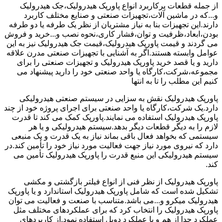
از جمله قطعات پرکاربرد انواع پاورپک هیدرولیک،جک هیدرولیک
و...که در ماشین آلات،تجهیزات صنعتی و صنایع مختلف کاربرد
دارند.این تجهیزات بنا به نیاز مشتریان از نظر یک طرفه یا دو طرفه
بودن،ابعاد،ظرفیت و توان،فشار کاری،نحوه نصب و...خرید و فروش
می گردند و قیمت پاورپک هیدرولیک،قیمت جک هیدرولیک نیز به این
عوامل وابسته هستند.اگر به آشنایی با تجهیزات صنعتی مدرن علاقه
دارید و یا قصد خرید پاورپک هیدرولیک و تجهیزات صنعتی را برای
مجموعه،شرکت،کارگاه یا واحد صنعتی خود را دارید پیشنهاد می
کنیم این مطلب را تا به انتها
پاورپک هیدرولیک نقش به سزایی در سیستم صنعتی هیدرولیکی
دارد.یک شرکت،کارگاه یا واحد صنعتی برای اجرای پروژه خود از چند
پاورپک هیدرولیک استفاده می نمایند.پاورپک کمک می کند تا قدرت
لازم را به دیگر قطعات دیگر بدهد.سیستم هیدرولیکی و یا هر
سیستمی که بخواهد فعال باقی بماند نیاز به یک قدرت و یک منبعی
دارد که نیروی مورد نیاز جهت فعالیت مورد نیاز خود را تأمین کند.در
سیستم هیدرولیکی این منبع قدرت را پاورپک هیدرولیک تأمین می
کند.
پاورپک هیدرولیک از نظر فنی از انواع فیلتر بازگشتی و مکشی
تشکیل شده است که شامل پاورپک هیدرولیک استاندارد و یا پاورپک
هیدرولیک میکرو و...می باشد.متناسب با صنعت و فعالیت می توان
پاورپک هیدرولیک را انتخاب کرد که برای عملکردهای مختلف مثل
عملکرد جدا از هم و یا عملکرد دوبل استفاده نمود.از کاربردهای