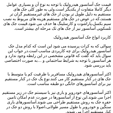
قیمت جک آسانسور هیدرولیک با توجه به نوع آن و بسیاری عوامل
دیگر کاملا متفاوت از یکدیگر است.ولی به طور کلی جک های
مستقیم به دلیل طویل تر بودن از جک های غیرمستقیم گران تر
هستند،که در عوض در جک های مستقیم هزینه های مربوط به نصب
سیم بکسل،پاراشوت و کارسلینگ ها حذف می شود.قیمت جک های
تلسکوپی آسانسور نیز از جک های تک مرحله ای بیشتر است.
کاربرد انواع جک آسانسور هیدرولیک
سوالی که به کرات پرسیده می شود این است که کدام مدل جک
آسانسور هیدرولیک برای چه کاربردی مناسب است.در جواب این
سوال باید که گفت که قانونی مشخصی در این رابطه وجود ندارد و
هر آسانسور با توجه به شرایط ساختمانی و …به صورت اختصاصی
باید بررسی شود.
اکثر آسانسورهای هیدرولیک مسافربر با ظرفیت کم یا متوسط با
جک های در کنار مستقیم کار می کنند.نوع یک جک در کنار مستقیم
نیز برای آسانسورهای خانگی دو طبقه مناسب است.
اکثر آسانسورهای خودروبر و باری نیز با سیستم جک در زیر مستقیم
اجرا می شوند.این نوع از آسانسورها در صورت عدم امکان تامین
حفره جک به روش مستقیم طراحی می شوند.آسانسورهای باری
سنگین و خودروبر با طول مسیر طولانی،اصولا با روش دو جک در
کنار مستقیم اجرا می شوند.