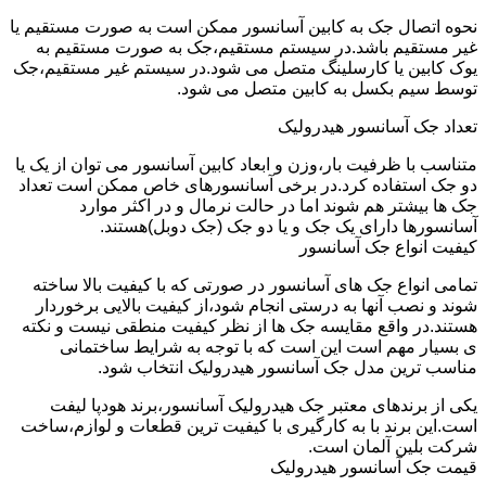
نحوه اتصال جک به کابین آسانسور ممکن است به صورت مستقیم یا
غیر مستقیم باشد.در سیستم مستقیم،جک به صورت مستقیم به
یوک کابین یا کارسلینگ متصل می شود.در سیستم غیر مستقیم،جک
توسط سیم بکسل به کابین متصل می شود.
تعداد جک آسانسور هیدرولیک
متناسب با ظرفیت بار،وزن و ابعاد کابین آسانسور می توان از یک یا
دو جک استفاده کرد.در برخی آسانسورهای خاص ممکن است تعداد
جک ها بیشتر هم شوند اما در حالت نرمال و در اکثر موارد
آسانسورها دارای یک جک و یا دو جک (جک دوبل)هستند.
کیفیت انواع جک آسانسور
تمامی انواع جک های آسانسور در صورتی که با کیفیت بالا ساخته
شوند و نصب آنها به درستی انجام شود،از کیفیت بالایی برخوردار
هستند.در واقع مقایسه جک ها از نظر کیفیت منطقی نیست و نکته
ی بسیار مهم است این است که با توجه به شرایط ساختمانی
مناسب ترین مدل جک آسانسور هیدرولیک انتخاب شود.
یکی از برندهای معتبر جک هیدرولیک آسانسور،برند هودپا لیفت
است.این برند با به کارگیری با کیفیت ترین قطعات و لوازم،ساخت
شرکت بلین آلمان است.
قیمت جک آسانسور هیدرولیک