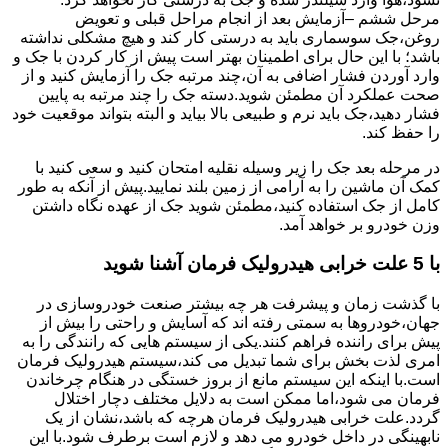
مرحل ششم –آزمایش بعد از انجام مراحل قبلی و تعویض
روغن،جک سوسماری باید به درستی کار کند و هیچ مشکلی نداشته
باشد؛ با این حال برای اطمینان بهتر است پیش از کار کردن با جک و
وارد آوردن فشار اضافی به آن،چند مرتبه جک را آزمایش کنید و از
صحت عملکرد آن مطمئن شوید.دسته جک را چند مرتبه به پایین
فشار دهید،جک باید نرم و طبیعی بالا بیاید و البته بتواند موقعیت خود
را حفظ کند.
در مرحله بعد جک را زیر وسیله نقلیه امتحان کنید و سعی کنید با
کمک آن ماشین را به آرامی از زمین بلند نمایید.پیش از آنکه به طور
کامل از جک استفاده کنید،مطمئن شوید جک از عهده نگاه داشتن
وزن خودرو بر خواهد آمد.
با 5 علت خرابی هیدرولیک فرمان آشنا شوید
با گذشت زمان و پیشرفت هر چه بیشتر صنعت خودروسازی در
جهان،خودروها به سمتی رفته اند که آسایش و راحتی را بیش از
پیش برای راننده فراهم کنند.یکی از سیستم هایی که رانندگی را به
امری لذت بخش برای شما تبدیل می کند،سیستم هیدرولیک فرمان
است.با اینکه این سیستم مانع از بروز خستگی در هنگام چرخاندن
فرمان می شود،اما ممکن است به دلایل مختلف دچار اختلال
گردد.علت خرابی هیدرولیک فرمان هرچه که باشد،نشان از یک
نابهینگی در داخل خودرو می دهد و لازم است برطرف شود.با این