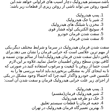
باشد،سیستم هیدرولیک دچار آسیب های فراوانی خواهد شد.این
کمبود روغن می تواند ناشی از روغن ریزی از قطعات زیر باشد:
پمپ هیدرولیک
شیر یا جک هیدرولیک
مخزن یا شیلنگ های هیدرولیک
سوئیچ الکتریکی لوله فشار قوی
سفت شدن فرمان خودرو
سفت شدن فرمان
سفت شدن فرمان هیدرولیک در سرما و شرایط مختلف دیگر،یکی
از مهم ترین علائمی است که خرابی فرمان را نشان می دهد.برای
یافتن دلیل سفت شدن فرمان هیدرولیک،ابتدا از سالم بودن تسمه و
کافی بودن سطح روغن اطمینان حاصل نمایید.علاوه بر این،لازم
است حتما از روغن با کیفیت و مرغوب استفاده کنید.در صورتی که
تا به اینجای کار به مشکلی برنخوردید،باید ادامه بررسی ها را به
تکنسین فنی خودرو واگذار کنید.چرا که احتمالا وجود مشکل در یکی
از اجزای زیر علت خرابی هیدرولیک فرمان و سفت شدن آن است:
پمپ هیدرولیک
شیر هیدرولیک فرمان(مقسم)
جک دو طرفه هیدرولیک
جعبه فرمان یا قطعات سیستم تعلیق
بهترین تعمیرگاه فرمان هیدرولیک در تهران