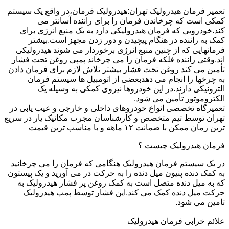
تعمیر فرمان هیدرولیک تهران:هیدرولیک فرمان،در واقع یک سیستم
کمکی است که چرخاندن فرمان را برای راننده آسانتر می
کند.خودرویی که فرمان هیدرولیکی دارد به یک منبع انرژی برای
کمک به راننده در هنگام پیچیدن و دور زدن مجهز است.بیشتر
فرمانهایی که از چنین منبع انرژی برخوردار می شوند هیدرولیکی
اند.وقتی راننده فلکه فرمان را می چرخاند پمپی روغن تحت فشار
تأمین می کند روغن تحت فشار بیشتر تلاش لازم برای فرمان دادن
به چرخها را انجام می دهدبعضی از اتومبیل ها سیستم فرمان
الترونیکی دارند.در این خودروها نیروی کمکی به وسیله یک
الکتروموتور تأمین می شود.
تعمیرگاه تخصصی انواع خودروهای داخلی و خارجی و عیب یابی در
تهران توسط تیم متخصص و کارشناسان مجرب مکانیک یار در سریع
ترین زمان ممکن با ضمانت ۱۲ ماهه و با مناسب ترین قیمت
فرمان هیدرولیک چیست ؟
در یک سیستم فرمان هیدرولیک هنگامی که فرمان را می چرخانید
به کمک دنده پنیون میل دنده را به حرکت در می آورید و یک پیستون
که به میل دنده متصل است به کمک روغن پر فشار هیدرولیک به
حرکت میل دنده کمک می کند.این فشار توسط پمپ هیدرولیک
تامین می شود.
علائم خرابی فرمان هیدرولیک