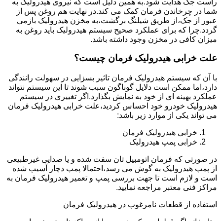
راست جک هدایت شود.به همین دلیل است که نیروی هیدرولیک به
شما در چرخاندن فرمان کمک می کند.در نهایت هم روغن پس از
عبور از جک،از طریق شیلنگ برگشت،به مخزن هیدرولیک بازمی
گردد.چرا که برای عملکرد صحیح سیستم هیدرولیک باید روغن به
میزان کافی در مخزن وجود داشته باشد.
علت خرابی هیدرولیک فرمان چیست؟
با آن که سیستم هیدرولیک فرمان تاثیر بسزایی در سهولت رانندگی
دارد،اما ممکن است دلایل گوناگون سبب شوند تا این سیستم نتواند
عملکرد بهینه ای از خود به نمایش بگذارد.اگر تغییری در سیستم
هیدرولیک خودرو خود احساس کردید،علت خرابی هیدرولیک فرمان
می تواند یکی از موارد زیر باشد:
خرابی هیدرولیک فرمان
خرابی پمپ هیدرولیک
در صورتی که فرمان اتومبیل تان سفت شده و یا صدایی غیرطبیعی
از پمپ هیدرولیک به گوش می رسد،احتمالا پمپ دچار آسیب شده
است و لازم است تا جهت بررسی پمپ و تعمیر هیدرولیک فرمان به
مراکز فنی معتبر مراجعه نمایید.
استفاده از قطعات نامرغوب در هیدرولیک فرمان