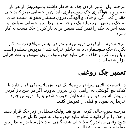
مرحله اول –تمیز کردن جک به خاطر داشته باشید،پیش از هر بار
تعمیر و یا هواگیری جک سوسماری باید آن را حسابی تمیز کنید.حتی
مقدار کمی گرد و خاک و آلودگی درون سیلندر میتواند آسیب جدی
به جک روغنی وارد نماید.یک پارچه تمیز بردارید و حسابی سیلندر و
بقیه اجزای جک را تمیز کنید،سپس برای باز کردن جک دست به کار
شوید.
مرحله دوم –بازکردن درپوش سیلندر در بیشتر مواقع درست کار
نکردن جک سوسماری یا به خاطر خراب شدن درپوش سیلندر است
و یا ورود گرد و خاک داخل مایع هیدرولیک درون سیلندر باعث خرابی
ابزار شده است.
تعمیر جک روغنی
در قسمت بالایی سیلندر معمولا یک درپوش پلاستیکی قرار دارد،با
کمک پیچ گوشتی به آرامی آن را بیرون بیاورید.اگر در حین باز کردن
درپوش آسیب دید و یا لبه هایش خورده شد،باید یک درپوش جدید
خریداری نموده و قبلی را تعویض کنید.
مرحله سوم-خالی کردن مایع هیدرولیک سطل را زیر جک قرار دهید
و جک را برگردانید تا تمام مایع هیدرولیک به طور کامل خارج
شود.وقتی سیلندر کاملا خالی شد،نگاهی به داخل سیلندر بیاندازید و
مطمئن شوید هیچ آشغال و