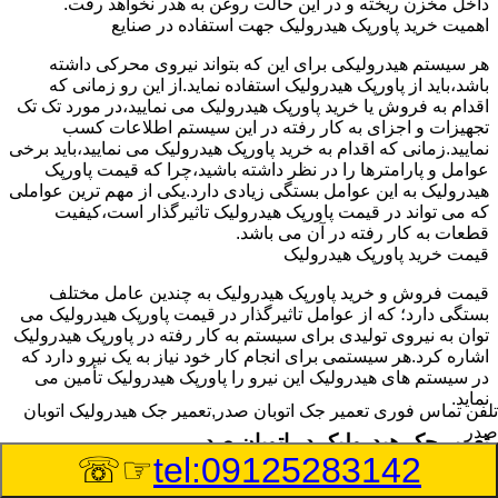
داخل مخزن ریخته و در این حالت روغن به هدر نخواهد رفت.
اهمیت خرید پاورپک هیدرولیک جهت استفاده در صنایع
هر سیستم هیدرولیکی برای این که بتواند نیروی محرکی داشته
باشد،باید از پاورپک هیدرولیک استفاده نماید.از این رو زمانی که
اقدام به فروش یا خرید پاورپک هیدرولیک می نمایید،در مورد تک تک
تجهیزات و اجزای به کار رفته در این سیستم اطلاعات کسب
نمایید.زمانی که اقدام به خرید پاورپک هیدرولیک می نمایید،باید برخی
عوامل و پارامترها را در نظر داشته باشید،چرا که قیمت پاورپک
هیدرولیک به این عوامل بستگی زیادی دارد.یکی از مهم ترین عواملی
که می تواند در قیمت پاورپک هیدرولیک تاثیرگذار است،کیفیت
قطعات به کار رفته در آن می باشد.
قیمت خرید پاورپک هیدرولیک
قیمت فروش و خرید پاورپک هیدرولیک به چندین عامل مختلف
بستگی دارد؛ که از عوامل تاثیرگذار در قیمت پاورپک هیدرولیک می
توان به نیروی تولیدی برای سیستم به کار رفته در پاورپک هیدرولیک
اشاره کرد.هر سیستمی برای انجام کار خود نیاز به یک نیرو دارد که
در سیستم های هیدرولیک این نیرو را پاورپک هیدرولیک تأمین می
نماید.
تلفن تماس فوری
تعمیر جک اتوبان صدر,تعمیر جک هیدرولیک اتوبان
صدر
تعمیر جک هیدرولیک در اتوبان صدر
☞☏
tel:09125283142
وسیله‎ای که با عملکرد خود موجب بلند شدن اهرم و یا وزن سنگین