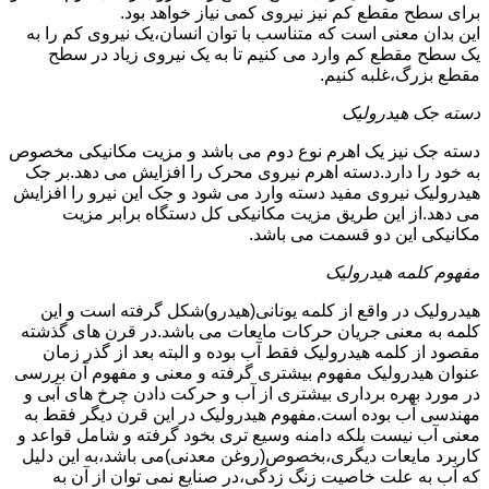
برای سطح مقطع کم نیز نیروی کمی نیاز خواهد بود.
این بدان معنی است که متناسب با توان انسان،یک نیروی کم را به
یک سطح مقطع کم وارد می کنیم تا به یک نیروی زیاد در سطح
مقطع بزرگ،غلبه کنیم.
دسته جک هیدرولیک
دسته جک نیز یک اهرم نوع دوم می باشد و مزیت مکانیکی مخصوص
به خود را دارد.دسته اهرم نیروی محرک را افزایش می دهد.بر جک
هیدرولیک نیروی مفید دسته وارد می شود و جک این نیرو را افزایش
می دهد.از این طریق مزیت مکانیکی کل دستگاه برابر مزیت
مکانیکی این دو قسمت می باشد.
مفهوم کلمه هیدرولیک
هیدرولیک در واقع از کلمه یونانی(هیدرو)شکل گرفته است و این
کلمه به معنی جریان حرکات مایعات می باشد.در قرن های گذشته
مقصود از کلمه هیدرولیک فقط آب بوده و البته بعد از گذر زمان
عنوان هیدرولیک مفهوم بیشتری گرفته و معنی و مفهوم آن بررسی
در مورد بهره برداری بیشتری از آب و حرکت دادن چرخ های آبی و
مهندسی آب بوده است.مفهوم هیدرولیک در این قرن دیگر فقط به
معنی آب نیست بلکه دامنه وسیع تری بخود گرفته و شامل قواعد و
کاربرد مایعات دیگری،بخصوص(روغن معدنی)می باشد،به این دلیل
که آب به علت خاصیت زنگ زدگی،در صنایع نمی توان از آن به