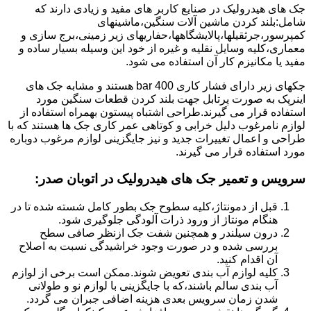
جک های هیدرولیک در صنایع کاربر های مفید و زیادی دارند که
شامل:بلند کردن ماشین آلات سنگین،ماشینهای
کمپرسور،جرثقیلها،پالایشگاهها،حفاریهای زیر زمینی،برج سازی و
معماری،کلیه وسایل نقلیه و غیره از خود این وسیله بسیار ساده و
مفید یا مکانیزم کار آن استفاده می شود.
جکهای زیر دارای فشار کاری 400 bar هستند و مشابه جک های
اینرپک به صورت پرتابل جهت بلند کردن قطعات سنگین مورد
استفاده قرار می گیرند.طراحی اشتباه پیستون بهمراه استفاده از
لوازم نامرغوب دلیل خرابی و کوتاهی عمر کاری جک ها هستند که با
طراحی و اعمال تغییرات جدید و نیز جایگزینی لوازم مرغوب دوباره
مورد استفاده قرار می گیرند.
سرویس و تعمیر جک های هیدرولیک در اتوبان صدر
:
قبل از دمونتاژ،کلیه سطوح جک بطور کامل شسته شده تا در
هنگام مونتاژ از ورود ذرات آلودگی جلوگیری شود.
درون سیلندر و همچنین شفت جک ازنظر صافی سطح
بررسی شده و در صورت وجود خراشیدگی نسبت به اصلاح
آن اقدام کنید.
کلیه لوازم آب بندی تعویض شوند.ممکن است برخی از لوازم
آب بندی سالم باشند،که با جایگزینی با لوازم نو و طولانی
شدن زمان سرویس بعدی هزینه اضافی جبران می گردد.