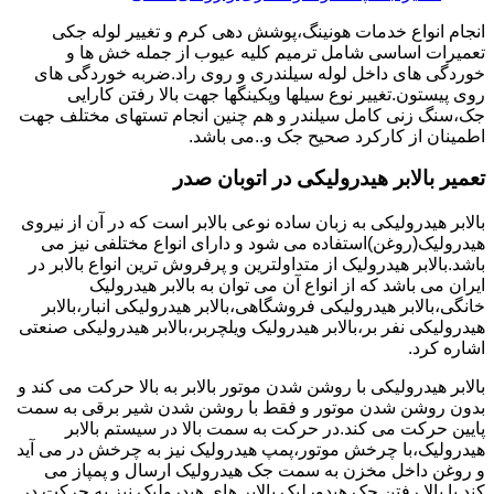
انجام انواع خدمات هونینگ،پوشش دهی کرم و تغییر لوله جکی
تعمیرات اساسی شامل ترمیم کلیه عیوب از جمله خش ها و
خوردگی های داخل لوله سیلندری و روی راد.ضربه خوردگی های
روی پیستون.تغییر نوع سیلها وپکینگها جهت بالا رفتن کارایی
جک،سنگ زنی کامل سیلندر و هم چنین انجام تستهای مختلف جهت
اطمینان از کارکرد صحیح جک و..می باشد.
تعمیر بالابر هیدرولیکی در اتوبان صدر
بالابر هیدرولیکی به زبان ساده نوعی بالابر است که در آن از نیروی
هیدرولیک(روغن)استفاده می شود و دارای انواع مختلفی نیز می
باشد.بالابر هیدرولیک از متداولترین و پرفروش ترین انواع بالابر در
ایران می باشد که از انواع آن می توان به بالابر هیدرولیک
خانگی،بالابر هیدرولیکی فروشگاهی،بالابر هیدرولیکی انبار،بالابر
هیدرولیکی نفر بر،بالابر هیدرولیک ویلچربر،بالابر هیدرولیکی صنعتی
اشاره کرد.
بالابر هیدرولیکی با روشن شدن موتور بالابر به بالا حرکت می کند و
بدون روشن شدن موتور و فقط با روشن شدن شیر برقی به سمت
پایین حرکت می کند.در حرکت به سمت بالا در سیستم بالابر
هیدرولیک،با چرخش موتور،پمپ هیدرولیک نیز به چرخش در می آید
و روغن داخل مخزن به سمت جک هیدرولیک ارسال و پمپاز می
کند.با بالا رفتن جک هیدورلیک بالابر های هیدرولیک نیز به حرکت در